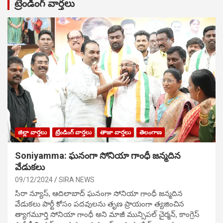
ట్రేండింగ్ వార్తలు
జిల్లా వార్తలు
ట్రేండింగ్ వార్తలు
తాజా వార్తలు
తెలంగాణ
Soniyamma: ఘ‌నంగా సోనియా గాంధీ జ‌న్మ‌దిన
వేడుక‌లు
09/12/2024
SIRA NEWS
సిరా న్యూస్, ఆదిలాబాద్ ఘ‌నంగా సోనియా గాంధీ జ‌న్మ‌దిన
వేడుక‌లు పార్టీ కోసం ప‌ద‌వుల‌ను తృణ ప్రాయంగా త్య‌జించిన
త్యాగమూర్తి సోనియా గాంధీ అని మాజీ మున్సిప‌ల్ చైర్మ‌న్, కాంగ్రెస్