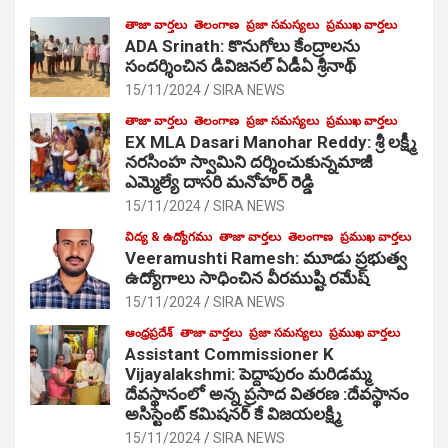
తాజా వార్తలు
తెలంగాణ
ప్రజా సమస్యలు
ప్రముఖ వార్తలు
ADA Srinath: కొనుగోలు కేంద్రాల‌ను
సంద‌ర్శించిన డివిజనల్ ఏడీఏ శ్రీనాథ్
15/11/2024
SIRA NEWS
తాజా వార్తలు
తెలంగాణ
ప్రజా సమస్యలు
ప్రముఖ వార్తలు
EX MLA Dasari Manohar Reddy: శ్రీ లక్ష్మీ
నరసింహ స్వామిని దర్శించుకున్నమాజీ
ఎమ్మెల్యే దాసరి మనోహర్ రెడ్డి
15/11/2024
SIRA NEWS
విద్య & ఉద్యోగము
తాజా వార్తలు
తెలంగాణ
ప్రముఖ వార్తలు
Veeramushti Ramesh: మూడు ప్రభుత్వ
ఉద్యోగాలు సాధించిన వీరముష్టి రమేష్
15/11/2024
SIRA NEWS
ఆంధ్రప్రదేశ్
తాజా వార్తలు
ప్రజా సమస్యలు
ప్రముఖ వార్తలు
Assistant Commissioner K
Vijayalakshmi: పెద్దాపురం మరిడమ్మ
దేవస్థానంలో అన్న ప్రసాద వితరణ :దేవస్థానం
అసిస్టెంట్ కమిషనర్ కే విజయలక్ష్మి
15/11/2024
SIRA NEWS