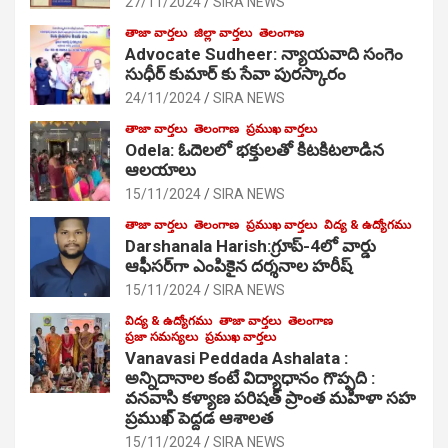
27/11/2024
SIRA NEWS
తాజా వార్తలు
జిల్లా వార్తలు
తెలంగాణ
Advocate Sudheer: న్యాయవాది సంగెం
సుధీర్ కుమార్ కు సేవా పురస్కారం
24/11/2024
SIRA NEWS
తాజా వార్తలు
తెలంగాణ
ప్రముఖ వార్తలు
Odela: ఓదెల‌లో భక్తులతో కిటకిటలాడిన
ఆల‌యాలు
15/11/2024
SIRA NEWS
తాజా వార్తలు
తెలంగాణ
ప్రముఖ వార్తలు
విద్య & ఉద్యోగము
Darshanala Harish:గ్రూప్-4లో వార్డు
ఆఫీసర్‌గా ఎంపికైన దర్శనాల హరీష్
15/11/2024
SIRA NEWS
విద్య & ఉద్యోగము
తాజా వార్తలు
తెలంగాణ
ప్రజా సమస్యలు
ప్రముఖ వార్తలు
Vanavasi Peddada Ashalata :
అన్నిదానాల కంటే విద్యాధానం గొప్పది :
వనవాసి కళ్యాణ పరిషత్ ప్రాంత మహిళా సహ
ప్రముఖ్ పెద్దడ ఆశాలత
15/11/2024
SIRA NEWS