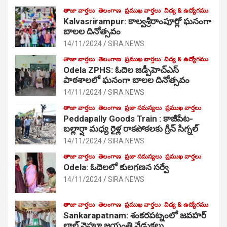
తాజా వార్తలు
తెలంగాణ
ప్రముఖ వార్తలు
విద్య & ఉద్యోగము
Kalvasrirampur: కాల్వశ్రీరాంపూర్లో ఘనంగా
బాలల దినోత్సవం
14/11/2024
SIRA NEWS
తాజా వార్తలు
తెలంగాణ
ప్రముఖ వార్తలు
విద్య & ఉద్యోగము
Odela ZPHS: ఓదెల జ‌డ్పీహెచ్ఎస్
పాఠ‌శాల‌లో ఘనంగా బాలల దినోత్సవం
14/11/2024
SIRA NEWS
తాజా వార్తలు
తెలంగాణ
ప్రజా సమస్యలు
ప్రముఖ వార్తలు
Peddapally Goods Train : కాజీపేట-
బల్లార్షా మధ్య రైళ్ల రాకపోకలకు గ్రీన్ సిగ్నల్
14/11/2024
SIRA NEWS
తాజా వార్తలు
తెలంగాణ
ప్రజా సమస్యలు
ప్రముఖ వార్తలు
Odela: ఓదెలలో కులగణన సర్వే
14/11/2024
SIRA NEWS
తాజా వార్తలు
తెలంగాణ
ప్రముఖ వార్తలు
విద్య & ఉద్యోగము
Sankarapatnam: శంకరపట్నంలో జవహర్
లాల్ నెహ్రూ జయంతి వేడుకలు