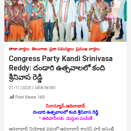
తాజా వార్తలు
తెలంగాణ
ప్రజా సమస్యలు
ప్రముఖ వార్తలు
Congress Party Kandi Srinivasa
Reddy: దండారి ఉత్స‌వాల‌లో కంది
శ్రీ‌నివాస రెడ్డి
01/11/2024
SIRA NEWS
Post Views:
165
సిరాన్యూస్,ఆదిలాబాద్‌
దండారి ఉత్స‌వాల‌లో కంది శ్రీ‌నివాస రెడ్డి
* ఆదివాసీల‌కు దుస్తుల పంపిణీ
ఆదిలాబాద్ నియోజ‌క వ‌ర్గంలో ఆదిలాబాద్ కాంగ్రెస్ పార్టీ అసెంబ్లీ