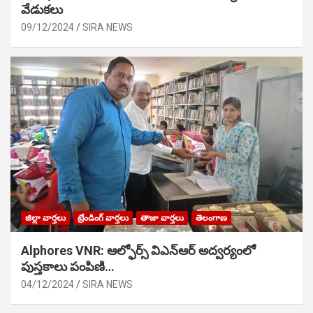
వేడుక‌లు
09/12/2024
SIRA NEWS
జిల్లా వార్తలు
ట్రేండింగ్ వార్తలు
తాజా వార్తలు
తెలంగాణ
Alphores VNR: ఆల్ఫోర్స్ విఎన్ఆర్ అద్వర్యంలో
పుస్తకాలు పంపిణి…
04/12/2024
SIRA NEWS