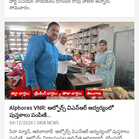
పార్టీ సీనియ‌ర్ నాయ‌కులు దిగంబ‌ర్ రావు పాటిల్ అన్నారు.
సోమవారం…
జిల్లా వార్తలు
ట్రేండింగ్ వార్తలు
తాజా వార్తలు
తెలంగాణ
Alphores VNR: ఆల్ఫోర్స్ విఎన్ఆర్ అద్వర్యంలో
పుస్తకాలు పంపిణి…
04/12/2024
SIRA NEWS
సిరా న్యూస్, ఆదిలాబాద్: ఆల్ఫోర్స్ విఎన్ఆర్ అద్వర్యంలో పుస్తకాలు
పంపిణి… ఆల్ఫోర్స్ విద్యాసంస్థల అధినేత ఆదిలాబాద్, కరీంనగర్,