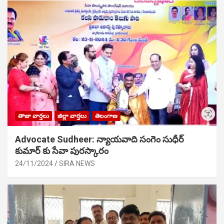
తాజా వార్తలు
జిల్లా వార్తలు
తెలంగాణ
Advocate Sudheer: న్యాయవాది సంగెం సుధీర్
కుమార్ కు సేవా పురస్కారం
24/11/2024
SIRA NEWS