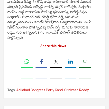
నాయకులు గిమ్మ సంతోష్ రావు, ఆదిలాబాద్ రూరల్ మండల్
వర్కింగ్ ప్రెసిడెంట్ అల్చెట్టి నాగన్న, దొగ్గలి రాజేశ్వర్, మ‌ర్స‌కోల‌
గౌతమ్, రొడ్డ నారాయణ మామిళ్ల భూమయ్య, పోరెడ్డి కిషన్,
సుధాగోని సుధాకర్ గౌడ్, యెల్టీ భోజా రెడ్డి, అనుముల
ఊషన్న,అనుముల ఉదయ్ కిరణ్,సార్ల సత్యనారాయణ, ఎం.ఏ
షకీల్,మంచాల పోతన్న,ఎల్మ రామ్ రెడ్డి, మినుకు నారాయణ
రెడ్డి,దాసరి ఆశన్న,అనక గంగారాం,షేక్ షాహిద్ తదితరులు
పాల్గొన్నారు.
Share this News…
Tags:
Adilabad Congress Party Kandi Srinivasa Reddy: