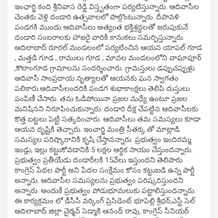
ఇంఛార్జి కంది శ్రీ‌నివాస రెడ్డి విస్తృతంగా ప‌ర్య‌టిస్తున్నారు. ఆదివాసీల
చెంతకు వెళ్లి దండారి ఉత్స‌వాల‌లో పాల్గొంటున్నారు. దీపావ‌ళి
పండ‌గ‌కి ముందు ఆదివాసీలు అత్యంత భ‌క్తిశ్ర‌ద్ద‌ల‌తో జ‌రుపుకునే
దండారి సంబ‌రాల‌కు హాజ‌రై వారికి కానుక‌లు స‌మ‌ర్పిస్తున్నారు.
ఆదిలాబాద్ రూర‌ల్ మండ‌లంలో ప‌ర్య‌టించిన ఆయ‌న యాప‌ల్ గూడ
, మ‌త్త‌డి గూడ , రాములు గూడ , మావ‌ల మండలంలోని వాఘాపూర్
,కొలాంగూడ గ్రామాల‌ను సంద‌ర్శించారు. గ్రామ‌స్తులు డ‌ప్పుచ‌ప్పుళ్లు
ఆదివాసీ సాంప్ర‌దాయ నృత్యాల‌తో ఆయ‌న‌కు ఘ‌న స్వాగ‌తం
ప‌లికారు.ఆదివాసీలంద‌రికి పండ‌గ శుభాకాంక్ష‌లు తెలిపి దుస్తులు
పంపిణీ చేసారు. త‌ను ఓడిపోయినా ప్ర‌జ‌ల మ‌ధ్యే ఉంటూ ప్ర‌జ‌ల
మ‌నిషిన‌ని నిరూపించుకున్నారు. దండారి దీక్ష చేప‌ట్టిన ఆదివాసీల‌కు
కొత్త బ‌ట్టలు పెట్టి స‌త్క‌రించారు. ఆదివాసీలు త‌మ స‌మ‌స్య‌లు కూడా
ఆయ‌న దృష్టికి తెచ్చారు. ఇంచార్జి మంత్రి సీత‌క్క తో మాట్లాడి
స‌మ‌స్య‌ల ప‌రిష్కారానికి కృషి చేస్తాన‌న్నారు. ప్ర‌భుత్వం ఇందిర‌మ్మ
ఇండ్లు, ఇల్లు క‌ట్టుకోవ‌డానికి 5 ల‌క్ష‌ల ఆర్థిక సాయం చేస్తుంద‌న్నారు.
ప్ర‌భుత్వం ప్ర‌తీయేడు దండారీల‌కి 15వేలు ఇస్తుంద‌ని తెలిపారు.
కాంగ్రెస్ పేద‌ల పార్టీ అని పేద‌ల సంక్షేమం కోసం క‌ట్టుబ‌డి ఉన్న పార్టీ
అన్నారు. ఆదివాసీల స‌మ‌స్య‌ల‌ను ప్ర‌భుత్వం ప‌రిష్క‌రిస్తుంద‌ని
అన్నారు. అందుకే ప్ర‌భుత్వం పోడుభూమ‌లుకు ప‌ట్టాలిస్తుంద‌న్నారు.
ఈ కార్యక్రమం లో డీసీసీ వర్కింగ్ ప్రెసిడెంట్ భూపెల్లి శ్రీధర్,ఎస్టీ సెల్
ఆదిలాబాద్ జిల్లా చైర్మన్ సెడ్మాకి ఆనంద్ రావు, కాంగ్రెస్ సీనియర్