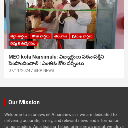
జిల్లా వార్తలు
తాజా వార్తలు
తెలంగాణ
ప్రముఖ వార్తలు
విద్య & ఉద్యోగము
MEO kola Narsimulu: విద్యార్థులు పఠ‌నాసక్తిని
పెంపొందించాలి : ఎంఈఓ కోల నర్సింలు
07/11/2024
SIRA NEWS
Our Mission
Welcome to siranews.in! At siranews.in, we are dedicated to
delivering accurate, timely, and relevant news and information
to our readers. As a leading Telugu online news portal, we strive