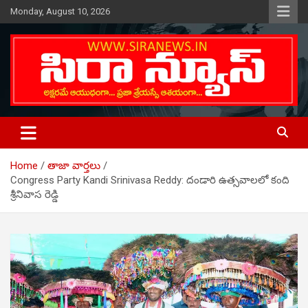
Skip
Monday, August 10, 2026
to
content
Telugu Online News Daily
SIRA NEWS
Home
తాజా వార్తలు
Congress Party Kandi Srinivasa Reddy: దండారి ఉత్స‌వాల‌లో కంది
శ్రీ‌నివాస రెడ్డి