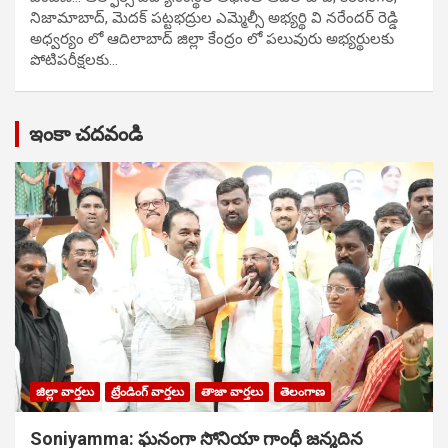
నిజామాబాద్, మెదక్ పట్టభద్రుల ఎమ్మెల్సీ అభ్యర్థి వి నరేందర్ రెడ్డి
అధ్వర్యం లో ఆదిలాబాద్ జిల్లా కేంద్రం లో పలువురు అభ్యర్థులకు
పోటిప‌రీక్ష‌ల‌కు…
ఇంకా చదవండి
జిల్లా వార్తలు
ట్రేండింగ్ వార్తలు
తాజా వార్తలు
తెలంగాణ
Soniyamma: ఘ‌నంగా సోనియా గాంధీ జ‌న్మ‌దిన