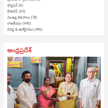
ఫ్యాషన్
(6)
బిజినెస్
(65)
ముఖ్య కథనాలు
(78)
రాజకీయం
(943)
విద్య & ఉద్యోగము
(496)
ఆంధ్రప్రదేశ్