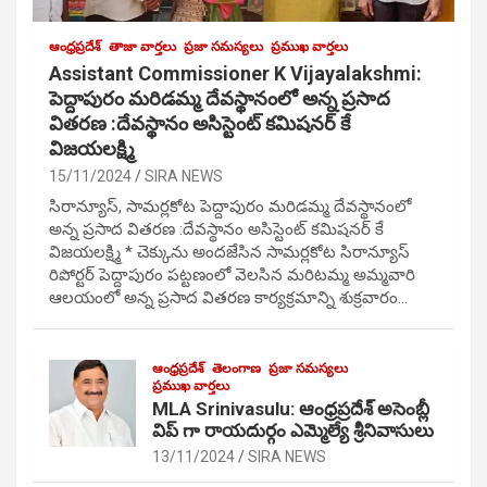
ఆంధ్రప్రదేశ్
తాజా వార్తలు
ప్రజా సమస్యలు
ప్రముఖ వార్తలు
Assistant Commissioner K Vijayalakshmi:
పెద్దాపురం మరిడమ్మ దేవస్థానంలో అన్న ప్రసాద
వితరణ :దేవస్థానం అసిస్టెంట్ కమిషనర్ కే
విజయలక్ష్మి
15/11/2024
SIRA NEWS
సిరాన్యూస్, సామర్లకోట పెద్దాపురం మరిడమ్మ దేవస్థానంలో
అన్న ప్రసాద వితరణ :దేవస్థానం అసిస్టెంట్ కమిషనర్ కే
విజయలక్ష్మి * చెక్కును అందజేసిన సామర్లకోట సిరాన్యూస్
రిపోర్టర్ పెద్దాపురం పట్టణంలో వెలసిన మరిటమ్మ అమ్మవారి
ఆలయంలో అన్న ప్రసాద వితరణ కార్యక్రమాన్ని శుక్రవారం…
ఆంధ్రప్రదేశ్
తెలంగాణ
ప్రజా సమస్యలు
ప్రముఖ వార్తలు
MLA Srinivasulu: ఆంధ్రప్రదేశ్ అసెంబ్లీ
విప్ గా రాయదుర్గం ఎమ్మెల్యే శ్రీనివాసులు
13/11/2024
SIRA NEWS