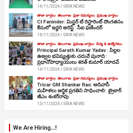
14/11/2024
SIRA NEWS
తాజా వార్తలు
తెలంగాణ
ప్రజా సమస్యలు
ప్రముఖ వార్తలు
CI Faninder: మిస్టర్ టి రెస్టారెంట్ దొంగతనం
కేసులో ఇద్దరి అరెస్ట్ : సీఐ ఫణిందర్
14/11/2024
SIRA NEWS
తాజా వార్తలు
తెలంగాణ
ప్రముఖ వార్తలు
విద్య & ఉద్యోగము
Principal Sarath Kumar Yadav : పిల్లల
ఉజ్వల భవిష్యత్తుకు చదువే పునాది :
ప్రధానోపాధ్యాయులు శరత్ కుమార్ యాదవ్
14/11/2024
SIRA NEWS
తాజా వార్తలు
తెలంగాణ
ప్రజా సమస్యలు
ప్రముఖ వార్తలు
Tricar GM Shankar Rao: ఆదివాసీ
మహిళలు ఆర్థిక ప్రగతిని సాధించాలి: ట్రైకార్
జీఎం శంకర్‌రావు
13/11/2024
SIRA NEWS
We Are Hiring…!