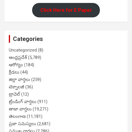
Click Here for E Paper
Categories
Uncategorized
(8)
ఆంధ్రప్రదేశ్
(5,789)
ఆరోగ్యం
(184)
క్రీడలు
(44)
జిల్లా వార్తలు
(259)
టెక్నాలజీ
(36)
ట్రావెల్
(12)
ట్రేండింగ్ వార్తలు
(911)
తాజా వార్తలు
(19,271)
తెలంగాణ
(11,181)
ప్రజా సమస్యలు
(2,681)
ప్రముఖ వార్తలు
(2,286)