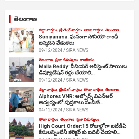
తెలంగాణ
జిల్లా వార్తలు
ట్రేండింగ్ వార్తలు
తాజా వార్తలు
తెలంగాణ
Soniyamma: ఘ‌నంగా సోనియా గాంధీ
జ‌న్మ‌దిన వేడుక‌లు
09/12/2024
SIRA NEWS
తెలంగాణ
ప్రజా సమస్యలు
రాజకీయం
Malla Reddy: సీనియర్ అసిస్టెంట్ సాయిలు
డిప్యూటేషన్ రద్దు చేయాలి…
09/12/2024
SIRA NEWS
జిల్లా వార్తలు
ట్రేండింగ్ వార్తలు
తాజా వార్తలు
తెలంగాణ
Alphores VNR: ఆల్ఫోర్స్ విఎన్ఆర్
అద్వర్యంలో పుస్తకాలు పంపిణి…
04/12/2024
SIRA NEWS
తాజా వార్తలు
తెలంగాణ
ప్రజా సమస్యలు
High Court Order:15 రోజుల్లోగా ఐటీడీఏ
కేసులన్నింటినీ కలెక్టర్ కు బదిలీ చేయాలి…