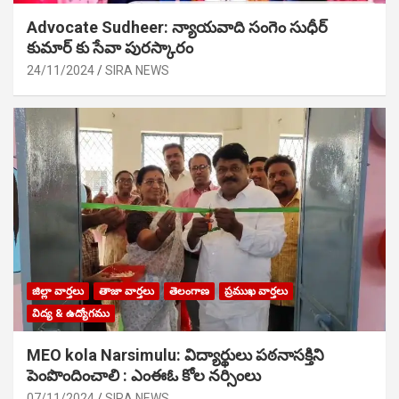
Advocate Sudheer: న్యాయవాది సంగెం సుధీర్
కుమార్ కు సేవా పురస్కారం
24/11/2024
SIRA NEWS
జిల్లా వార్తలు
తాజా వార్తలు
తెలంగాణ
ప్రముఖ వార్తలు
విద్య & ఉద్యోగము
MEO kola Narsimulu: విద్యార్థులు పఠ‌నాసక్తిని
పెంపొందించాలి : ఎంఈఓ కోల నర్సింలు
07/11/2024
SIRA NEWS