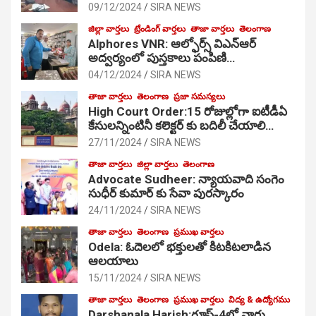
09/12/2024
SIRA NEWS
జిల్లా వార్తలు
ట్రేండింగ్ వార్తలు
తాజా వార్తలు
తెలంగాణ
Alphores VNR: ఆల్ఫోర్స్ విఎన్ఆర్
అద్వర్యంలో పుస్తకాలు పంపిణి…
04/12/2024
SIRA NEWS
తాజా వార్తలు
తెలంగాణ
ప్రజా సమస్యలు
High Court Order:15 రోజుల్లోగా ఐటీడీఏ
కేసులన్నింటినీ కలెక్టర్ కు బదిలీ చేయాలి…
27/11/2024
SIRA NEWS
తాజా వార్తలు
జిల్లా వార్తలు
తెలంగాణ
Advocate Sudheer: న్యాయవాది సంగెం
సుధీర్ కుమార్ కు సేవా పురస్కారం
24/11/2024
SIRA NEWS
తాజా వార్తలు
తెలంగాణ
ప్రముఖ వార్తలు
Odela: ఓదెల‌లో భక్తులతో కిటకిటలాడిన
ఆల‌యాలు
15/11/2024
SIRA NEWS
తాజా వార్తలు
తెలంగాణ
ప్రముఖ వార్తలు
విద్య & ఉద్యోగము
Darshanala Harish:గ్రూప్-4లో వార్డు