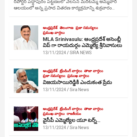
రిపోర్టర్ పెద్దాపురం పట్టణంలో వెలసిన మరిటమ్మ అమ్మవారి
ఆలయంలో అన్న ప్రసాద వితరణ కార్యక్రమాన్ని శుక్రవారం…
ఆంధ్రప్రదేశ్
తెలంగాణ
ప్రజా సమస్యలు
ప్రముఖ వార్తలు
MLA Srinivasulu: ఆంధ్రప్రదేశ్ అసెంబ్లీ
విప్ గా రాయదుర్గం ఎమ్మెల్యే శ్రీనివాసులు
13/11/2024
SIRA NEWS
ఆంధ్రప్రదేశ్
ట్రేండింగ్ వార్తలు
తాజా వార్తలు
ప్రజా సమస్యలు
ప్రముఖ వార్తలు
విజయసాయిరెడ్డికి ఎందుకంత ప్రేమ
13/11/2024
Sira News
ఆంధ్రప్రదేశ్
ట్రేండింగ్ వార్తలు
తాజా వార్తలు
ప్రముఖ వార్తలు
రాజకీయం
వైసీపీ ఎమ్మెల్యేల యూ టర్న్…
13/11/2024
Sira News