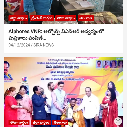
జిల్లా వార్తలు
ట్రేండింగ్ వార్తలు
తాజా వార్తలు
తెలంగాణ
Alphores VNR: ఆల్ఫోర్స్ విఎన్ఆర్ అద్వర్యంలో
పుస్తకాలు పంపిణి…
04/12/2024
SIRA NEWS
తాజా వార్తలు
జిల్లా వార్తలు
తెలంగాణ