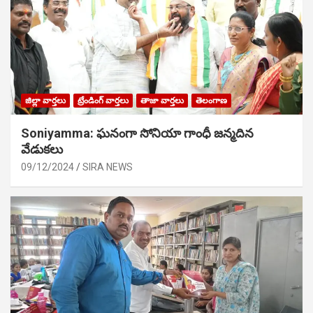
జిల్లా వార్తలు
ట్రేండింగ్ వార్తలు
తాజా వార్తలు
తెలంగాణ
Soniyamma: ఘ‌నంగా సోనియా గాంధీ జ‌న్మ‌దిన
వేడుక‌లు
09/12/2024
SIRA NEWS