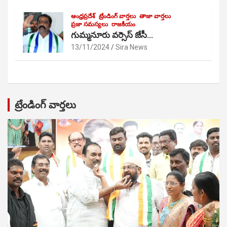
ఆంధ్రప్రదేశ్
ట్రేండింగ్ వార్తలు
తాజా వార్తలు
ప్రజా సమస్యలు
రాజకీయం
గుమ్మనూరు వర్సెస్ జేసీ…
13/11/2024
Sira News
ట్రేండింగ్ వార్తలు