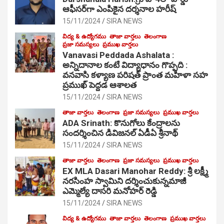
ఆఫీసర్‌గా ఎంపికైన దర్శనాల హరీష్
15/11/2024
SIRA NEWS
విద్య & ఉద్యోగము
తాజా వార్తలు
తెలంగాణ
ప్రజా సమస్యలు
ప్రముఖ వార్తలు
Vanavasi Peddada Ashalata :
అన్నిదానాల కంటే విద్యాధానం గొప్పది :
వనవాసి కళ్యాణ పరిషత్ ప్రాంత మహిళా సహ
ప్రముఖ్ పెద్దడ ఆశాలత
15/11/2024
SIRA NEWS
తాజా వార్తలు
తెలంగాణ
ప్రజా సమస్యలు
ప్రముఖ వార్తలు
ADA Srinath: కొనుగోలు కేంద్రాల‌ను
సంద‌ర్శించిన డివిజనల్ ఏడీఏ శ్రీనాథ్
15/11/2024
SIRA NEWS
తాజా వార్తలు
తెలంగాణ
ప్రజా సమస్యలు
ప్రముఖ వార్తలు
EX MLA Dasari Manohar Reddy: శ్రీ లక్ష్మీ
నరసింహ స్వామిని దర్శించుకున్నమాజీ
ఎమ్మెల్యే దాసరి మనోహర్ రెడ్డి
15/11/2024
SIRA NEWS
విద్య & ఉద్యోగము
తాజా వార్తలు
తెలంగాణ
ప్రముఖ వార్తలు