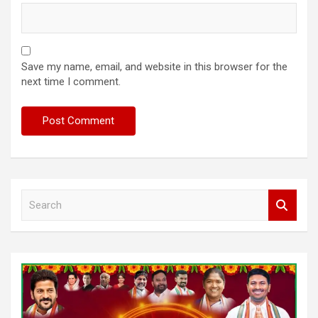
Save my name, email, and website in this browser for the
next time I comment.
S
e
a
r
c
h