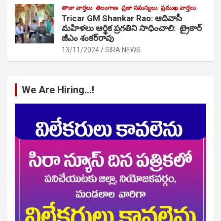
తాజా వార్తలు
తెలంగాణ
ప్రజా సమస్యలు
ప్రముఖ వార్తలు
Tricar GM Shankar Rao: ఆదివాసీ
మహిళలు ఆర్థిక ప్రగతిని సాధించాలి: ట్రైకార్
జీఎం శంకర్‌రావు
13/11/2024
SIRA NEWS
We Are Hiring…!