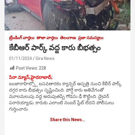
ట్రేండింగ్ వార్తలు
తాజా వార్తలు
తెలంగాణ
ప్రజా సమస్యలు
కేబీఆర్ పార్క్ వద్ద కారు బీభత్సం
01/11/2024
Sira News
Post Views:
228
సిరా న్యూస్,హైదరాబాద్;
బంజారాహిల్స్లో బసవతారకం క్యాన్సర్ ఆస్పత్రి నుంచి కేబీర్ పార్క్
దగ్గర కారు బీభత్సం సృష్టించింది. పోర్షే కారు అతివేగంతో
మూలమలుపు వద్ద అదుపుతప్పి గోడను ఢీ కొట్టింది. డ్రైవర్
పరారయ్యాడు. కారుకు ఎలాంటి నంబర్ ప్లేట్ లేదని పోలీసులు
గుర్తించారు.
Share this News…