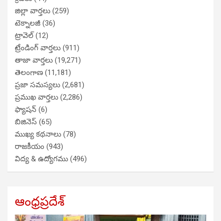
జిల్లా వార్తలు
(259)
టెక్నాలజీ
(36)
ట్రావెల్
(12)
ట్రేండింగ్ వార్తలు
(911)
తాజా వార్తలు
(19,271)
తెలంగాణ
(11,181)
ప్రజా సమస్యలు
(2,681)
ప్రముఖ వార్తలు
(2,286)
ఫ్యాషన్
(6)
బిజినెస్
(65)
ముఖ్య కథనాలు
(78)
రాజకీయం
(943)
విద్య & ఉద్యోగము
(496)
ఆంధ్రప్రదేశ్