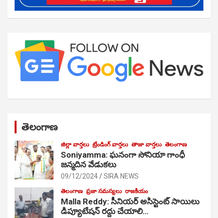
తెలంగాణ
జిల్లా వార్తలు
ట్రేండింగ్ వార్తలు
తాజా వార్తలు
తెలంగాణ
Soniyamma: ఘ‌నంగా సోనియా గాంధీ
జ‌న్మ‌దిన వేడుక‌లు
09/12/2024
SIRA NEWS
తెలంగాణ
ప్రజా సమస్యలు
రాజకీయం
Malla Reddy: సీనియర్ అసిస్టెంట్ సాయిలు
డిప్యూటేషన్ రద్దు చేయాలి…