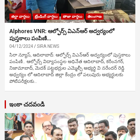
జిల్లా వార్తలు
ట్రేండింగ్ వార్తలు
తాజా వార్తలు
తెలంగాణ
Alphores VNR: ఆల్ఫోర్స్ విఎన్ఆర్ అద్వర్యంలో
పుస్తకాలు పంపిణి…
04/12/2024
SIRA NEWS
సిరా న్యూస్, ఆదిలాబాద్: ఆల్ఫోర్స్ విఎన్ఆర్ అద్వర్యంలో పుస్తకాలు
పంపిణి… ఆల్ఫోర్స్ విద్యాసంస్థల అధినేత ఆదిలాబాద్, కరీంనగర్,
నిజామాబాద్, మెదక్ పట్టభద్రుల ఎమ్మెల్సీ అభ్యర్థి వి నరేందర్ రెడ్డి
అధ్వర్యం లో ఆదిలాబాద్ జిల్లా కేంద్రం లో పలువురు అభ్యర్థులకు
పోటిప‌రీక్ష‌ల‌కు…
ఇంకా చదవండి