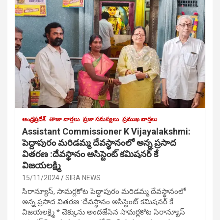
ఆంధ్రప్రదేశ్
తాజా వార్తలు
ప్రజా సమస్యలు
ప్రముఖ వార్తలు
Assistant Commissioner K Vijayalakshmi:
పెద్దాపురం మరిడమ్మ దేవస్థానంలో అన్న ప్రసాద
వితరణ :దేవస్థానం అసిస్టెంట్ కమిషనర్ కే
విజయలక్ష్మి
15/11/2024
SIRA NEWS
సిరాన్యూస్, సామర్లకోట పెద్దాపురం మరిడమ్మ దేవస్థానంలో
అన్న ప్రసాద వితరణ :దేవస్థానం అసిస్టెంట్ కమిషనర్ కే
విజయలక్ష్మి * చెక్కును అందజేసిన సామర్లకోట సిరాన్యూస్