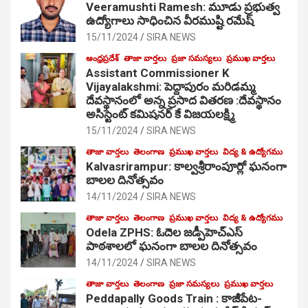
Veeramushti Ramesh: మూడు ప్రభుత్వ
ఉద్యోగాలు సాధించిన వీరముష్టి రమేష్
15/11/2024
SIRA NEWS
ఆంధ్రప్రదేశ్
తాజా వార్తలు
ప్రజా సమస్యలు
ప్రముఖ వార్తలు
Assistant Commissioner K
Vijayalakshmi: పెద్దాపురం మరిడమ్మ
దేవస్థానంలో అన్న ప్రసాద వితరణ :దేవస్థానం
అసిస్టెంట్ కమిషనర్ కే విజయలక్ష్మి
15/11/2024
SIRA NEWS
తాజా వార్తలు
తెలంగాణ
ప్రముఖ వార్తలు
విద్య & ఉద్యోగము
Kalvasrirampur: కాల్వశ్రీరాంపూర్లో ఘనంగా
బాలల దినోత్సవం
14/11/2024
SIRA NEWS
తాజా వార్తలు
తెలంగాణ
ప్రముఖ వార్తలు
విద్య & ఉద్యోగము
Odela ZPHS: ఓదెల జ‌డ్పీహెచ్ఎస్
పాఠ‌శాల‌లో ఘనంగా బాలల దినోత్సవం
14/11/2024
SIRA NEWS
తాజా వార్తలు
తెలంగాణ
ప్రజా సమస్యలు
ప్రముఖ వార్తలు
Peddapally Goods Train : కాజీపేట-