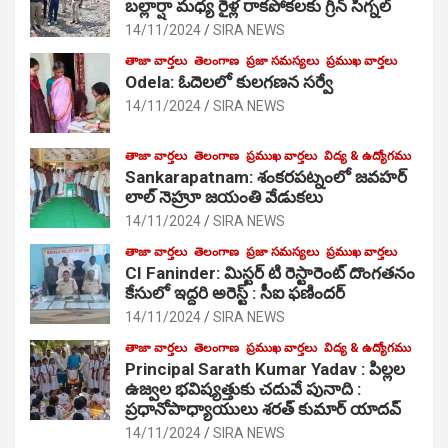
బల్లార్షా మధ్య రైళ్ల రాకపోకలకు గ్రీన్ సిగ్నల్
14/11/2024
SIRA NEWS
తాజా వార్తలు
తెలంగాణ
ప్రజా సమస్యలు
ప్రముఖ వార్తలు
Odela: ఓదెలలో కులగణన సర్వే
14/11/2024
SIRA NEWS
తాజా వార్తలు
తెలంగాణ
ప్రముఖ వార్తలు
విద్య & ఉద్యోగము
Sankarapatnam: శంకరపట్నంలో జవహర్
లాల్ నెహ్రూ జయంతి వేడుకలు
14/11/2024
SIRA NEWS
తాజా వార్తలు
తెలంగాణ
ప్రజా సమస్యలు
ప్రముఖ వార్తలు
CI Faninder: మిస్టర్ టి రెస్టారెంట్ దొంగతనం
కేసులో ఇద్దరి అరెస్ట్ : సీఐ ఫణిందర్
14/11/2024
SIRA NEWS
తాజా వార్తలు
తెలంగాణ
ప్రముఖ వార్తలు
విద్య & ఉద్యోగము
Principal Sarath Kumar Yadav : పిల్లల
ఉజ్వల భవిష్యత్తుకు చదువే పునాది :
ప్రధానోపాధ్యాయులు శరత్ కుమార్ యాదవ్
14/11/2024
SIRA NEWS