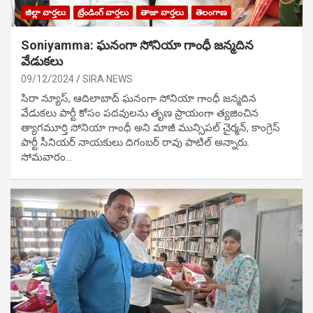
జిల్లా వార్తలు
ట్రేండింగ్ వార్తలు
తాజా వార్తలు
తెలంగాణ
Soniyamma: ఘ‌నంగా సోనియా గాంధీ జ‌న్మ‌దిన
వేడుక‌లు
09/12/2024
SIRA NEWS
సిరా న్యూస్, ఆదిలాబాద్ ఘ‌నంగా సోనియా గాంధీ జ‌న్మ‌దిన
వేడుక‌లు పార్టీ కోసం ప‌ద‌వుల‌ను తృణ ప్రాయంగా త్య‌జించిన
త్యాగమూర్తి సోనియా గాంధీ అని మాజీ మున్సిప‌ల్ చైర్మ‌న్, కాంగ్రెస్
పార్టీ సీనియ‌ర్ నాయ‌కులు దిగంబ‌ర్ రావు పాటిల్ అన్నారు.
సోమవారం…