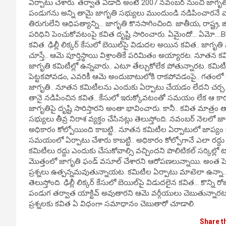
ఏర్పాటు చేశారు. తర్వాత ఏడాది అంటే 2007 నవంబర్ నుంచి జాగృతి
పండుగను అన్ని తామై జాగృతి సభ్యులు ముందుండి నడిపించారనే 
తిరుగులేని ఆధిపత్యాన్ని… జాగృతి కొనసాగించింది. జాతీయ, రాష్ట్ర, 
పరిధిని పెంచుకోవటంపై కవిత దృష్టి సారించారు. ఏమైందో… ఏమో….BR
కవిత. ఢిల్లీ లిక్కర్ కేసులో బెయిల్‌పై విడుదల అయిన కవిత.. జాగృ
చూస్తే.. ఆమె పూర్తిస్థాయి విశ్రాంతికే పరిమితం అయ్యారట. నూతన క
జాగృతి కమిటీల్లో ఉన్నవారు.. ఎటూ తేల్చుకోలేక పోతున్నారట. కమిటీ
పెట్టకపోవడం, ఎవరికీ ఆమె అందుబాటులోకి రాకపోవడంపై.. గతంలో జా
జాగృతి.. నూతన కమిటీలను ఎందుకు ఏర్పాటు చేయడం లేదని చర్చ.. త
తానై నడిపించిన కవిత.. కేసులో ఇరుక్కోవటంతో సమయం లేక ఆ కార
జాగృతిపై దృష్టి సారిస్తారని అంతా భావించారు. కానీ.. కవిత మాత్ర
సభ్యులు తీవ్ర నిరాశ వ్యక్తం చేసినట్లు తెలుస్తోంది. నవంబర్ నెలలో జాగృ
అధికారం కోల్పోయింది కాబట్టి.. నూతన కమిటీల ఏర్పాటులో జాప్
సమయంలో ఏర్పాటు చేశారు కాబట్టి.. అధికారం కోల్పోగానే ఎలా రద్దు
కమిటీలు రద్దు ఎందుకు చేసుకోవాల్సి వచ్చిందని పొలిటికల్ సర్కిల్లో
మొత్తంలో జాగృతి ఫండ్ వసూల్ చేశారని ఆరోపణలున్నాయి. అంత పెద
ప్రశ్నలు ఉత్పన్నమవుతున్నాయట. కమిటీల ఏర్పాటు మాటెలా ఉన్నా.. వస
తెలుస్తోంది. ఢిల్లీ లిక్కర్ కేసులో బెయిల్‌పై విడుదలైన కవిత… కొన్ని 
పండుగ తర్వాత యాక్టివ్ అవుతారని ఆమె వర్గీయులు చెబుతున్నారట.
ప్రశ్నలకు కవిత ఏ విధంగా సమాధానం చెబుతారో చూడాలి.
Share t