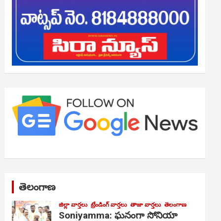
తెలంగాణ
జిల్లా వార్తలు
ట్రేండింగ్ వార్తలు
తాజా వార్తలు
తెలంగాణ
Soniyamma: ఘ‌నంగా సోనియా