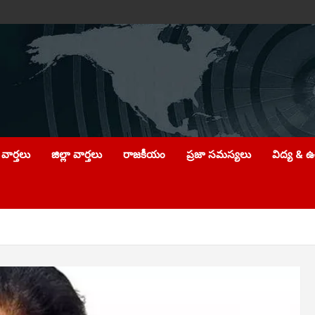
వార్తలు
జిల్లా వార్తలు
రాజకీయం
ప్రజా సమస్యలు
విద్య & 