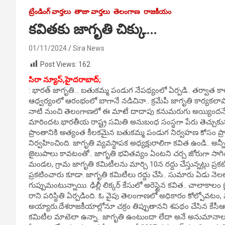
ట్రేండింగ్ వార్తలు
తాజా వార్తలు
తెలంగాణ
రాజకీయం
కవితకు జాగృతి చిక్కు…
01/11/2024
Sira News
Post Views:
162
సిరా న్యూస్,హైదరాబాద్;
: భారత్‌ జాగృతి… బతుకమ్మ పండుగ నేపథ్యంలో ఏర్పడి.. తర్వాత కాల
ఆధ్వర్యంలో ఆరంభంలో బాగానే నడిచినా.. క్రమేపీ జాగృతి కార్యకలాపాల వే
నాటి నుంచి తెలంగాణలో ఈ మాటే దాదాపు కనుమరుగు అయ్యిందనే ప్రచా
మారిందట.భారతీయ రాష్ట్ర సమితి అనుబంధ సంస్థగా పేరు తెచ్చుకున్న
ప్రాంతానికి అత్యంత కీలకమైన బతుకమ్మ పండుగ నిర్వహణ కోసం ప
నిర్వహించింది. జాగృతి వ్యవస్థాపక అధ్యక్షురాలిగా కవిత ఉండి.. అ
జైలుపాలు కావటంతో.. జాగృతి భవితవ్యం ఏంటని చర్చ జోరుగా సాగిందట.
మండల, గ్రామ జాగృతి కమిటీలను మార్చి 10న రద్దు చేస్తున్నట్లు ప
ప్రకటించారు కూడా. జాగృతి కమిటీలు రద్దు చేసి.. సుమారు ఏడు నె
గుప్పుమంటున్నాయి. ఢిల్లీ లిక్కర్ కేసులో అరెస్టైన కవిత.. చాలాక
రాని పరిస్థితి ఏర్పడింది. ఓ వైపు తెలంగాణలో అధికారం కోల్పోవటం, మర
అయ్యారు.దేశరాజకీయాల్లోనూ చక్రం తిప్పుతానని శపథం చేసిన కేసీఆర్
కమిటీల మాటెలా ఉన్నా.. జాగృతి ఉంటుందా లేదా అనే అనుమానాలు తె