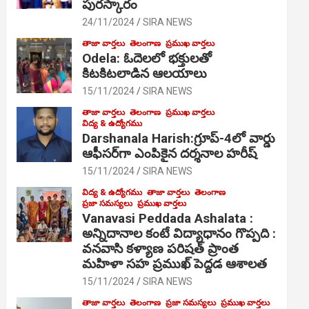
పురస్కారం
24/11/2024
SIRA NEWS
తాజా వార్తలు
తెలంగాణ
ప్రముఖ వార్తలు
Odela: ఓదెల‌లో భక్తులతో
కిటకిటలాడిన ఆల‌యాలు
15/11/2024
SIRA NEWS
తాజా వార్తలు
తెలంగాణ
ప్రముఖ వార్తలు
విద్య & ఉద్యోగము
Darshanala Harish:గ్రూప్-4లో వార్డు
ఆఫీసర్‌గా ఎంపికైన దర్శనాల హరీష్
15/11/2024
SIRA NEWS
విద్య & ఉద్యోగము
తాజా వార్తలు
తెలంగాణ
ప్రజా సమస్యలు
ప్రముఖ వార్తలు
Vanavasi Peddada Ashalata :
అన్నిదానాల కంటే విద్యాధానం గొప్పది :
వనవాసి కళ్యాణ పరిషత్ ప్రాంత
మహిళా సహ ప్రముఖ్ పెద్దడ ఆశాలత
15/11/2024
SIRA NEWS
తాజా వార్తలు
తెలంగాణ
ప్రజా సమస్యలు
ప్రముఖ వార్తలు