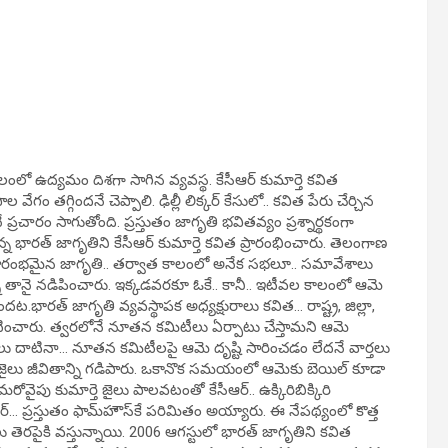
ంలో ఉద్యమం దిశగా సాగిన వ్యవస్థ. కేసీఆర్ కుమార్తె కవిత
గం తగ్గిందనే చెప్పాలి. ఢిల్లీ లిక్కర్ కేసులో.. కవిత పేరు చేర్చిన
రం సాగుతోంది. ప్రస్తుతం జాగృతి భవితవ్యం ప్రశ్నార్థకంగా
 భారత్ జాగృతిని కేసీఆర్ కుమార్తె కవిత ప్రారంభించారు. తెలంగాణ
్రారంభమైన జాగృతి.. తర్వాత కాలంలో అనేక సభలూ.. సమావేశాలు
న్నీ తానై నడిపించారు. ఇక్కడవరకూ ఓకే.. కానీ.. ఇటీవల కాలంలో ఆమె
భారత్ జాగృతి వ్యవస్థాపక అధ్యక్షురాలు కవిత… రాష్ట్ర, జిల్లా,
్రకటించారు. త్వరలోనే నూతన కమిటీలు ఏర్పాటు చేస్తామని ఆమె
లలు దాటినా… నూతన కమిటీలపై ఆమె దృష్టి సారించడం లేదనే వార్తలు
ాలం జైలు జీవితాన్ని గడిపారు. ఒకానొక సమయంలో ఆమెకు బెయిల్‌ కూడా
ోవైపు కుమార్తె జైలు పాలవటంతో కేసీఆర్‌.. ఉక్కిరిబిక్కిరి
‌… ప్రస్తుతం ఫామ్‌హౌస్‌కే పరిమితం అయ్యారు. ఈ నేపథ్యంలో కొత్త
రపైకి వస్తున్నాయి. 2006 ఆగస్టులో భారత్‌ జాగృతిని కవిత