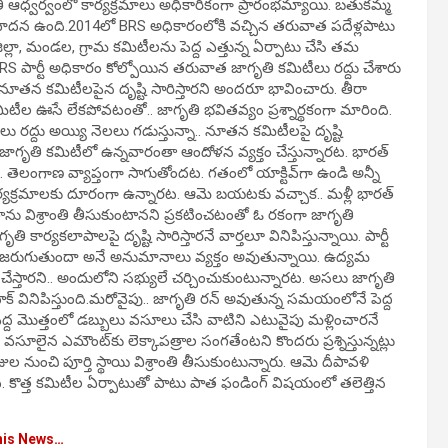
 ఆధ్వర్వంలో కార్యక్రమాలు అధికారికంగా ప్రారంభమ్యాయి. బతుకమ్మ
వాదన ఉంది.2014లో BRS అధికారంలోకి వచ్చిన తరువాత పదేళ్లపాటు
జిల్లా, మండల, గ్రామ కమిటీలను పెద్ద ఎత్తున్న ఏర్పాటు చేసి తమ
S పార్టీ అధికారం కోల్పోయిన తరువాత జాగృతి కమిటీలు రద్దు చేశారు
తి నూతన కమిటీలపైన దృష్టి సారిస్తారని అందరూ భావించారు. తీరా
మిటీల ఊసే లేకపోవటంతో.. జాగృతి భవితవ్యం ప్రశ్నార్థకంగా మారింది.
లు రద్దు అయ్యి నెలలు గడుస్తున్నా.. నూతన కమిటీలపై దృష్టి
గృతి కమిటీలో ఉన్నవారంతా ఆందోళన వ్యక్తం చేస్తున్నారట. భారత్‌
ెలంగాణ వ్యాప్తంగా సాగుతోందట. గతంలో యాక్టివ్‌గా ఉండి అన్నీ
్యక్రమాలకు దూరంగా ఉన్నారట. ఆమె బయటకు వచ్చాక.. మళ్లీ భారత్‌
ం తాను విశ్రాంతి తీసుకుంటానని ప్రకటించటంతో ఓ రకంగా జాగృతి
తి కార్యకలాపాలపై దృష్టి సారిస్తారనే వార్తలూ వినిపిస్తున్నాయి. పార్టీ
యం జరుగుతుందా అనే అనుమానాలు వ్యక్తం అవుతున్నాయి. ఉద్యమ
 చేస్తారని.. అందులోని సభ్యులే చర్చించుకుంటున్నారట. అసలు జాగృతి
 టాక్ వినిపిస్తుంది.మరోవైపు.. జాగృతి రన్ అవుతున్న సమయంలోనే పెద్ద
్ద మొత్తంలో డబ్బులు వసూలు చేసి వాటిని ఎటువైపు మళ్లించారనే
ూలైన ఎమౌంట్‌కు లెక్కాపత్రాల సంగతేంటని కొందరు ప్రశ్నిస్తున్నట్లు
రోజుల నుంచి పూర్తి స్థాయి విశ్రాంతి తీసుకుంటున్నారు. ఆమె దీపావళి
 కొత్త కమిటీల ఏర్పాటుతో పాటు పాత ఫండింగ్‌ విషయంలో తలెత్తిన
his News…