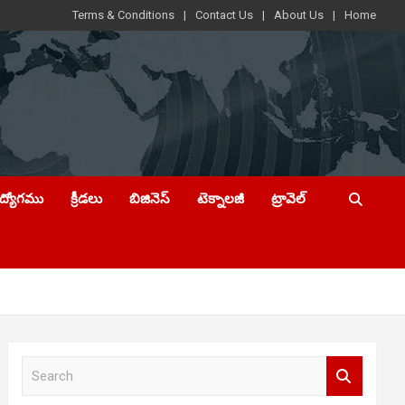
Terms & Conditions
Contact Us
About Us
Home
ఉద్యోగము
క్రీడలు
బిజినెస్
టెక్నాలజీ
ట్రావెల్
S
e
a