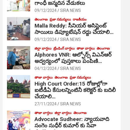
గాంధీ జ‌న్మ‌దిన వేడుక‌లు
09/12/2024
SIRA NEWS
తెలంగాణ
ప్రజా సమస్యలు
రాజకీయం
Malla Reddy: సీనియర్ అసిస్టెంట్
సాయిలు డిప్యూటేషన్ రద్దు చేయాలి…
09/12/2024
SIRA NEWS
జిల్లా వార్తలు
ట్రేండింగ్ వార్తలు
తాజా వార్తలు
తెలంగాణ
Alphores VNR: ఆల్ఫోర్స్ విఎన్ఆర్
అద్వర్యంలో పుస్తకాలు పంపిణి…
04/12/2024
SIRA NEWS
తాజా వార్తలు
తెలంగాణ
ప్రజా సమస్యలు
High Court Order:15 రోజుల్లోగా
ఐటీడీఏ కేసులన్నింటినీ కలెక్టర్ కు బదిలీ
చేయాలి…
27/11/2024
SIRA NEWS
తాజా వార్తలు
జిల్లా వార్తలు
తెలంగాణ
Advocate Sudheer: న్యాయవాది
సంగెం సుధీర్ కుమార్ కు సేవా