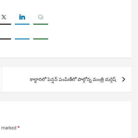
కాల్దారిలో పెన్షన్ పంపిణీలో పాల్గోన్న మంత్రి దుర్గెష్
re marked
*