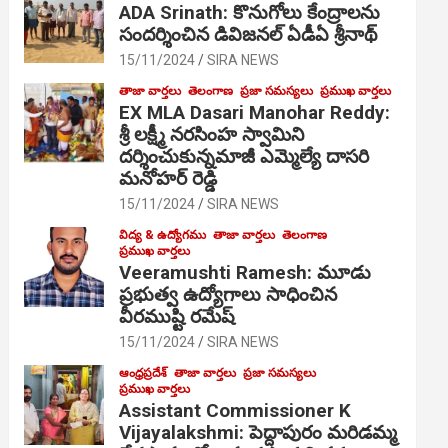
ADA Srinath: కొనుగోలు కేంద్రాల‌ను
సంద‌ర్శించిన డివిజనల్ ఏడీఏ శ్రీనాథ్
15/11/2024
SIRA NEWS
తాజా వార్తలు
తెలంగాణ
ప్రజా సమస్యలు
ప్రముఖ వార్తలు
EX MLA Dasari Manohar Reddy:
శ్రీ లక్ష్మీ నరసింహ స్వామిని
దర్శించుకున్నమాజీ ఎమ్మెల్యే దాసరి
మనోహర్ రెడ్డి
15/11/2024
SIRA NEWS
విద్య & ఉద్యోగము
తాజా వార్తలు
తెలంగాణ
ప్రముఖ వార్తలు
Veeramushti Ramesh: మూడు
ప్రభుత్వ ఉద్యోగాలు సాధించిన
వీరముష్టి రమేష్
15/11/2024
SIRA NEWS
ఆంధ్రప్రదేశ్
తాజా వార్తలు
ప్రజా సమస్యలు
ప్రముఖ వార్తలు
Assistant Commissioner K
Vijayalakshmi: పెద్దాపురం మరిడమ్మ