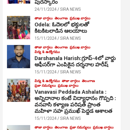
పురస్కారం
24/11/2024
SIRA NEWS
తాజా వార్తలు
తెలంగాణ
ప్రముఖ వార్తలు
Odela: ఓదెల‌లో భక్తులతో
కిటకిటలాడిన ఆల‌యాలు
15/11/2024
SIRA NEWS
తాజా వార్తలు
తెలంగాణ
ప్రముఖ వార్తలు
విద్య & ఉద్యోగము
Darshanala Harish:గ్రూప్-4లో వార్డు
ఆఫీసర్‌గా ఎంపికైన దర్శనాల హరీష్
15/11/2024
SIRA NEWS
విద్య & ఉద్యోగము
తాజా వార్తలు
తెలంగాణ
ప్రజా సమస్యలు
ప్రముఖ వార్తలు
Vanavasi Peddada Ashalata :
అన్నిదానాల కంటే విద్యాధానం గొప్పది :
వనవాసి కళ్యాణ పరిషత్ ప్రాంత
మహిళా సహ ప్రముఖ్ పెద్దడ ఆశాలత
15/11/2024
SIRA NEWS
తాజా వార్తలు
తెలంగాణ
ప్రజా సమస్యలు
ప్రముఖ వార్తలు