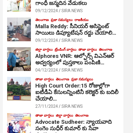
గాంధీ జ‌న్మ‌దిన వేడుక‌లు
09/12/2024
SIRA NEWS
తెలంగాణ
ప్రజా సమస్యలు
రాజకీయం
Malla Reddy: సీనియర్ అసిస్టెంట్
సాయిలు డిప్యూటేషన్ రద్దు చేయాలి…
09/12/2024
SIRA NEWS
జిల్లా వార్తలు
ట్రేండింగ్ వార్తలు
తాజా వార్తలు
తెలంగాణ
Alphores VNR: ఆల్ఫోర్స్ విఎన్ఆర్
అద్వర్యంలో పుస్తకాలు పంపిణి…
04/12/2024
SIRA NEWS
తాజా వార్తలు
తెలంగాణ
ప్రజా సమస్యలు
High Court Order:15 రోజుల్లోగా
ఐటీడీఏ కేసులన్నింటినీ కలెక్టర్ కు బదిలీ
చేయాలి…
27/11/2024
SIRA NEWS
తాజా వార్తలు
జిల్లా వార్తలు
తెలంగాణ
Advocate Sudheer: న్యాయవాది
సంగెం సుధీర్ కుమార్ కు సేవా