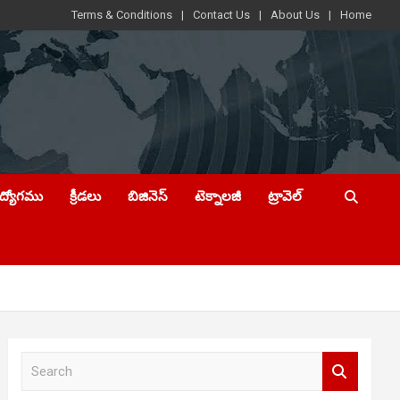
Terms & Conditions
Contact Us
About Us
Home
ఉద్యోగము
క్రీడలు
బిజినెస్
టెక్నాలజీ
ట్రావెల్
S
e
a