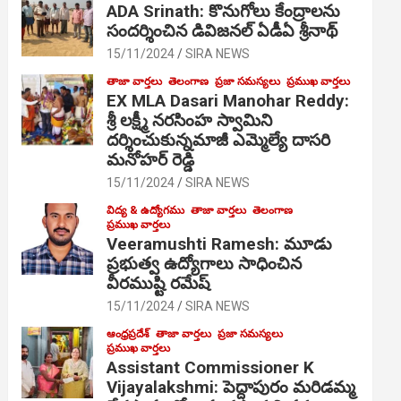
ADA Srinath: కొనుగోలు కేంద్రాల‌ను
సంద‌ర్శించిన డివిజనల్ ఏడీఏ శ్రీనాథ్
15/11/2024
SIRA NEWS
తాజా వార్తలు
తెలంగాణ
ప్రజా సమస్యలు
ప్రముఖ వార్తలు
EX MLA Dasari Manohar Reddy:
శ్రీ లక్ష్మీ నరసింహ స్వామిని
దర్శించుకున్నమాజీ ఎమ్మెల్యే దాసరి
మనోహర్ రెడ్డి
15/11/2024
SIRA NEWS
విద్య & ఉద్యోగము
తాజా వార్తలు
తెలంగాణ
ప్రముఖ వార్తలు
Veeramushti Ramesh: మూడు
ప్రభుత్వ ఉద్యోగాలు సాధించిన
వీరముష్టి రమేష్
15/11/2024
SIRA NEWS
ఆంధ్రప్రదేశ్
తాజా వార్తలు
ప్రజా సమస్యలు
ప్రముఖ వార్తలు
Assistant Commissioner K
Vijayalakshmi: పెద్దాపురం మరిడమ్మ