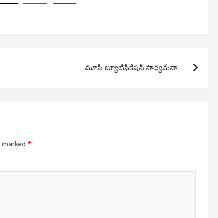
మూసి బ్యూటిఫికేషన్ సాధ్యమేనా….
re marked
*