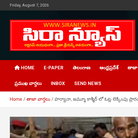
Skip
Friday, August 7, 2026
to
content
Telugu Online News Daily
SIRA NEWS
HOME
E-PAPER
తెలంగాణ
ఆంధ్రప్రదేశ్
తాజా 
ప్రముఖ వార్తలు
INBOX
SEND NEWS
Home
తాజా వార్తలు
హర్యానా, జమ్మూ కాశ్మీర్ లో ఓట్ల లెక్కింపు ప్రా