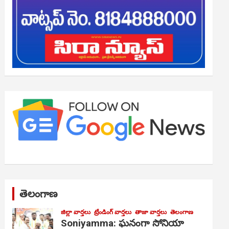
తెలంగాణ
జిల్లా వార్తలు
ట్రేండింగ్ వార్తలు
తాజా వార్తలు
తెలంగాణ
Soniyamma: ఘ‌నంగా సోనియా