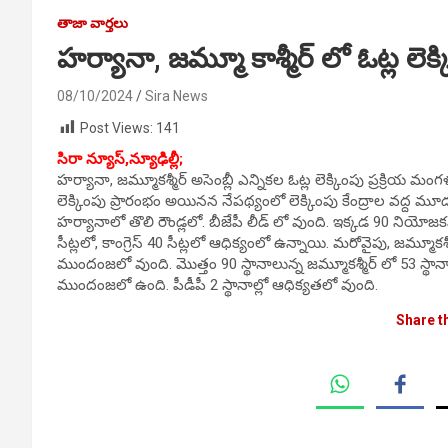
తాజా వార్తలు
హర్యానా, జమ్మూ కాశ్మీర్ లో ఓట్ల లెక్
08/10/2024
Sira News
Post Views:
141
సిరా న్యూస్,న్యూఢిల్లీ;
హర్యానా, జమ్మూకశ్మీర్ అసెంబ్లీ ఎన్నికల ఓట్ల లెక్కింపు ప్రక్
లెక్కింపు ప్రారంభం అయినన నేపథ్యంలో లెక్కింపు కేంద్రాల వద్ద మూ
హర్యానాలో తొలి రౌండ్లలో. బీజేపీ లీడ్ లో వుంది. ఇక్కడ 90 నియోజక
సీట్లలో, కాంగ్రెస్ 40 సీట్లలో ఆధిక్యంలో ఉన్నాయి. మరోవైపు, జమ్మూకశ్
ముందంజలో వుంది. మొత్తం 90 స్థానాలున్న జమ్మూకశ్మీర్ లో 53 స్థానాల
ముందంజలో ఉంది. పీడీపీ 2 స్థానాల్లో ఆధిక్యతలో వుంది.
Share t