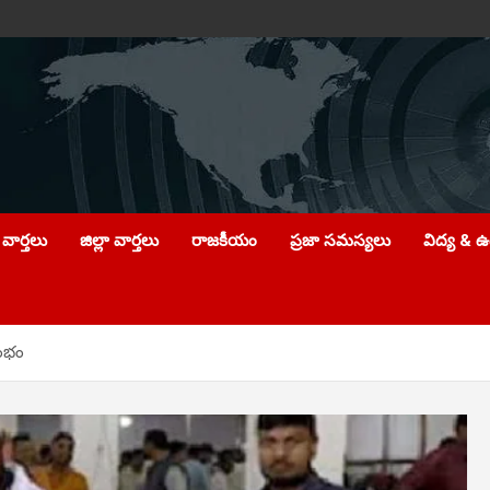
వార్తలు
జిల్లా వార్తలు
రాజకీయం
ప్రజా సమస్యలు
విద్య & 
రంభం