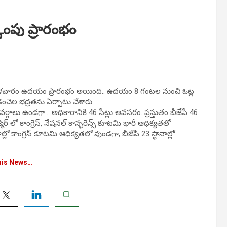
కింపు ప్రారంభం
రియ మంగళవారం ఉదయం ప్రారంభం అయింది.. ఉదయం 8 గంటల నుంచి ఓట్ల
డంచెల భద్రతను ఏర్పాటు చేశారు.
వర్గాలు ఉండగా… అధికారానికి 46 సీట్లు అవసరం. ప్రస్తుతం బీజేపీ 46
మీర్ లో కాంగ్రెస్, నేషనల్ కాన్ఫరెన్స్ కూటమి భారీ ఆధిక్యతతో
్లో కాంగ్రెస్ కూటమి ఆధిక్యతలో వుండగా, బీజేపీ 23 స్థానాల్లో
his News…