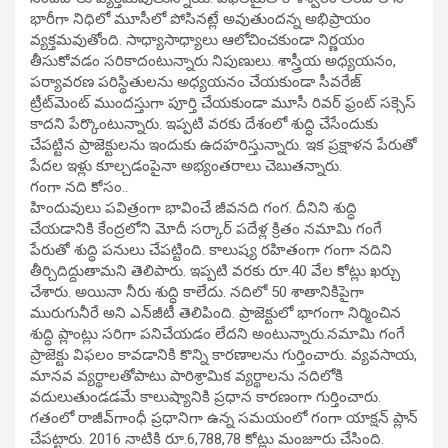
భారీగా నిధిలో మూసీలో పోసినట్లే అవుతుందన్న అభిప్రాయం
వ్యక్తమవుతోంది. సాధ్యాసాధ్యాలు ఆలోచించకుండా నిర్ణయం
తీసుకోవడం సరికాదంటున్నారు నిపుణులు. శాస్త్రీయ అధ్యయనం,
పర్యావరణ పరిస్థితులను అధ్యయనం చేయకుండా సీవరేజ్‌
ట్రీట్‌మెంట్‌ ముందస్తుగా పూర్తి చేయకుండా మూసీ రివర్‌ ఫ్రంట్‌ సక్సెస్‌
కాదని పేర్కొంటున్నారు. ఇప్పటి వరకు దేశంలో శుద్ధి చేసేందుకు
చేపట్టిన ప్రాజెక్టులను ఇందుకు ఉదహరిస్తున్నారు. ఇక ప్రక్షాళన పేరుతో
పేదల ఇళ్లు కూల్చడంపైనా అభ్యంతరాలు చెబుతన్నారు.
గంగా నది కోసం..
హిందువులు పవిత్రంగా భావించే జీవనది గంగ. దీనిని శుద్ధి
చేయడానికి కేంద్రలోని మోదీ సర్కార్‌ పదేళ్ల క్రితం నమామి గంగే
పేరుతో శుద్ధి పనులు చేపట్టింది. కాలుష్య రహితంగా గంగా నదిని
తీర్చిదిద్దుతామని తెలిపారు. ఇప్పటి వరకు రూ.40 వేల కోట్లు ఖర్చు
చేశారు. అయినా నీరు శుద్ధి కాలేదు. నదిలో 50 శాతానికిపైగా
మురుగునీరే అని ఎన్‌జీటీ తెలిపింది. ప్రాజెక్టులో భాగంగా నిర్మించిన
శుద్ధి ప్లాంట్లు సరిగా పనిచేయడం లేదని అంటున్నారు.నమామి గంగే
ప్రాజెక్టు విఫలం కావడానికి కొన్ని కారణాలను గుర్తించారు. వ్యవసాయ,
మానవ వ్యర్థాలతోపాటు పారిశ్రామిక వ్యర్థాలను నదిలోకి
వదులుతుండడమే కాలుష్యానికి ప్రధాన కారణంగా గుర్తించారు.
గతంలో రాజీవ్‌గాంధీ ప్రధానిగా ఉన్న సమయంలో గంగా యాక్షన్‌ ప్లాన్‌
చేపట్టారు. 2016 నాటికి రూ.6,788,78 కోట్లు మంజూరు చేసింది.