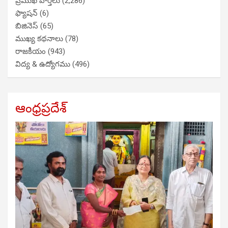
ప్రముఖ వార్తలు
(2,286)
ఫ్యాషన్
(6)
బిజినెస్
(65)
ముఖ్య కథనాలు
(78)
రాజకీయం
(943)
విద్య & ఉద్యోగము
(496)
ఆంధ్రప్రదేశ్