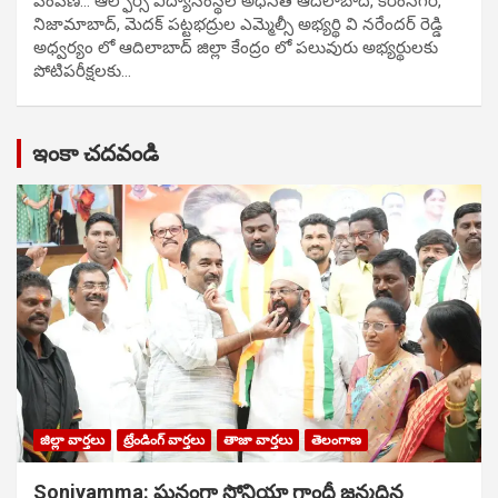
పంపిణి… ఆల్ఫోర్స్ విద్యాసంస్థల అధినేత ఆదిలాబాద్, కరీంనగర్,
నిజామాబాద్, మెదక్ పట్టభద్రుల ఎమ్మెల్సీ అభ్యర్థి వి నరేందర్ రెడ్డి
అధ్వర్యం లో ఆదిలాబాద్ జిల్లా కేంద్రం లో పలువురు అభ్యర్థులకు
పోటిప‌రీక్ష‌ల‌కు…
ఇంకా చదవండి
జిల్లా వార్తలు
ట్రేండింగ్ వార్తలు
తాజా వార్తలు
తెలంగాణ
Soniyamma: ఘ‌నంగా సోనియా గాంధీ జ‌న్మ‌దిన