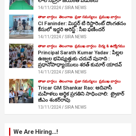
లాల్ నెహ్రూ జయంతి వేడుకలు
14/11/2024
SIRA NEWS
తాజా వార్తలు
తెలంగాణ
ప్రజా సమస్యలు
ప్రముఖ వార్తలు
CI Faninder: మిస్టర్ టి రెస్టారెంట్ దొంగతనం
కేసులో ఇద్దరి అరెస్ట్ : సీఐ ఫణిందర్
14/11/2024
SIRA NEWS
తాజా వార్తలు
తెలంగాణ
ప్రముఖ వార్తలు
విద్య & ఉద్యోగము
Principal Sarath Kumar Yadav : పిల్లల
ఉజ్వల భవిష్యత్తుకు చదువే పునాది :
ప్రధానోపాధ్యాయులు శరత్ కుమార్ యాదవ్
14/11/2024
SIRA NEWS
తాజా వార్తలు
తెలంగాణ
ప్రజా సమస్యలు
ప్రముఖ వార్తలు
Tricar GM Shankar Rao: ఆదివాసీ
మహిళలు ఆర్థిక ప్రగతిని సాధించాలి: ట్రైకార్
జీఎం శంకర్‌రావు
13/11/2024
SIRA NEWS
We Are Hiring…!