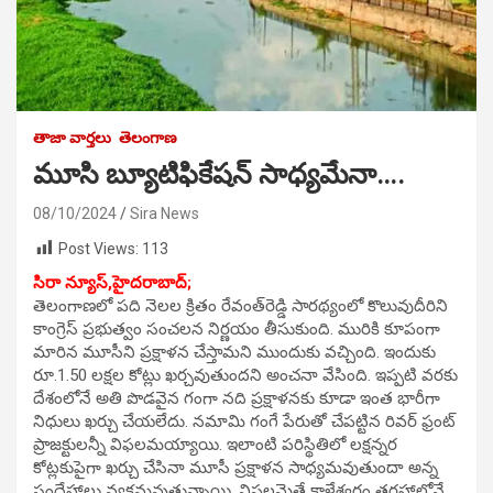
తాజా వార్తలు
తెలంగాణ
మూసి బ్యూటిఫికేషన్ సాధ్యమేనా….
08/10/2024
Sira News
Post Views:
113
సిరా న్యూస్,హైదరాబాద్;
తెలంగాణలో పది నెలల క్రితం రేవంత్‌రెడ్డి సారథ్యంలో కొలువుదీరిని
కాంగ్రెస్‌ ప్రభుత్వం సంచలన నిర్ణయం తీసుకుంది. మురికి కూపంగా
మారిన మూసీని ప్రక్షాళన చేస్తామని ముందుకు వచ్చింది. ఇందుకు
రూ.1.50 లక్షల కోట్లు ఖర్చవుతుందని అంచనా వేసింది. ఇప్పటి వరకు
దేశంలోనే అతి పొడవైన గంగా నది ప్రక్షాళనకు కూడా ఇంత భారీగా
నిధులు ఖర్చు చేయలేదు. నమామి గంగే పేరుతో చేపట్టిన రివర్‌ ఫ్రంట్‌
ప్రాజక్టులన్నీ విఫలమయ్యాయి. ఇలాంటి పరిస్థితిలో లక్షన్నర
కోట్లకుపైగా ఖర్చు చేసినా మూసీ ప్రక్షాళన సాధ్యమవుతుందా అన్న
సందేహాలు వ్యక్తమవుతున్నాయి. విఫలమైతే కాళేశ్వరం తరహాలోనే