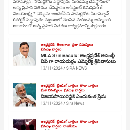
సిరాన్యూస్, సామర్లకోట పెద్దాపురం మరిడమ్మ దేవస్థానంలో
అన్న ప్రసాద వితరణ :దేవస్థానం అసిస్టెంట్ కమిషనర్ కే
విజయలక్ష్మి * చెక్కును అందజేసిన సామర్లకోట సిరాన్యూస్
రిపోర్టర్ పెద్దాపురం పట్టణంలో వెలసిన మరిటమ్మ అమ్మవారి
ఆలయంలో అన్న ప్రసాద వితరణ కార్యక్రమాన్ని శుక్రవారం…
ఆంధ్రప్రదేశ్
తెలంగాణ
ప్రజా సమస్యలు
ప్రముఖ వార్తలు
MLA Srinivasulu: ఆంధ్రప్రదేశ్ అసెంబ్లీ
విప్ గా రాయదుర్గం ఎమ్మెల్యే శ్రీనివాసులు
13/11/2024
SIRA NEWS
ఆంధ్రప్రదేశ్
ట్రేండింగ్ వార్తలు
తాజా వార్తలు
ప్రజా సమస్యలు
ప్రముఖ వార్తలు
విజయసాయిరెడ్డికి ఎందుకంత ప్రేమ
13/11/2024
Sira News
ఆంధ్రప్రదేశ్
ట్రేండింగ్ వార్తలు
తాజా వార్తలు
ప్రముఖ వార్తలు
రాజకీయం