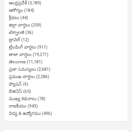
ఆంధ్రప్రదేశ్
(5,789)
ఆరోగ్యం
(184)
క్రీడలు
(44)
జిల్లా వార్తలు
(259)
టెక్నాలజీ
(36)
ట్రావెల్
(12)
ట్రేండింగ్ వార్తలు
(911)
తాజా వార్తలు
(19,271)
తెలంగాణ
(11,181)
ప్రజా సమస్యలు
(2,681)
ప్రముఖ వార్తలు
(2,286)
ఫ్యాషన్
(6)
బిజినెస్
(65)
ముఖ్య కథనాలు
(78)
రాజకీయం
(943)
విద్య & ఉద్యోగము
(496)