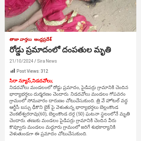
తాజా వార్తలు
ఆంధ్రప్రదేశ్
రోడ్డు ప్రమాదంలో దంపతుల మృతి
21/10/2024
Sira News
Post Views:
312
సిరా న్యూస్,నిడదవోలు;
నిడదవోలు మండలంలో రోడ్డు ప్రమాదం, పైడిపర్రు గ్రామానికి చెందిన
భార్యాభర్తలు దుర్మరణం చెందారు. నిడదవోలు మండలం గోపవరం
గ్రామంలో సోమవారం దారుణం చోటుచేసుకుంది. త్రి వే హోటల్ వద్ద
ఆర్టీసీ బస్సు ఢీకొని బైక్ పై వెళుతున్న భార్యాభర్తలు బెల్లంకొండ
వెంకటేశ్వరరావు(60), బెల్లంకొండ దర్గ (50) ఘటనా స్థలంలోనే మృతి
చెందారు. తణుకు మండలం పైడిపర్రు గ్రామానికి చెందిన వీరు
కొవ్వూరు మండలం మద్దూరు గ్రామంలో జరిగే శుభకార్యానికి
వెళుతుండగా ఈ ప్రమాదం చోటుచేసుకుంది.