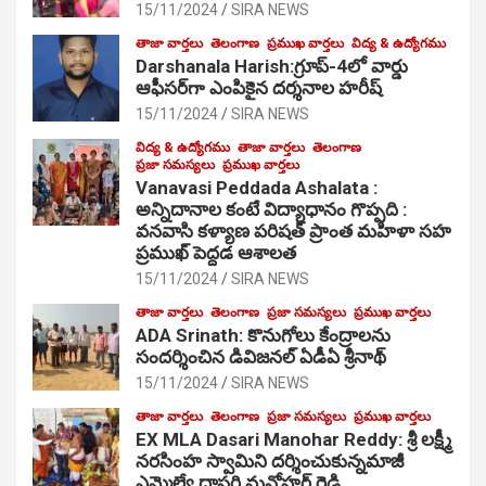
15/11/2024
SIRA NEWS
తాజా వార్తలు
తెలంగాణ
ప్రముఖ వార్తలు
విద్య & ఉద్యోగము
Darshanala Harish:గ్రూప్-4లో వార్డు
ఆఫీసర్‌గా ఎంపికైన దర్శనాల హరీష్
15/11/2024
SIRA NEWS
విద్య & ఉద్యోగము
తాజా వార్తలు
తెలంగాణ
ప్రజా సమస్యలు
ప్రముఖ వార్తలు
Vanavasi Peddada Ashalata :
అన్నిదానాల కంటే విద్యాధానం గొప్పది :
వనవాసి కళ్యాణ పరిషత్ ప్రాంత మహిళా సహ
ప్రముఖ్ పెద్దడ ఆశాలత
15/11/2024
SIRA NEWS
తాజా వార్తలు
తెలంగాణ
ప్రజా సమస్యలు
ప్రముఖ వార్తలు
ADA Srinath: కొనుగోలు కేంద్రాల‌ను
సంద‌ర్శించిన డివిజనల్ ఏడీఏ శ్రీనాథ్
15/11/2024
SIRA NEWS
తాజా వార్తలు
తెలంగాణ
ప్రజా సమస్యలు
ప్రముఖ వార్తలు
EX MLA Dasari Manohar Reddy: శ్రీ లక్ష్మీ
నరసింహ స్వామిని దర్శించుకున్నమాజీ
ఎమ్మెల్యే దాసరి మనోహర్ రెడ్డి