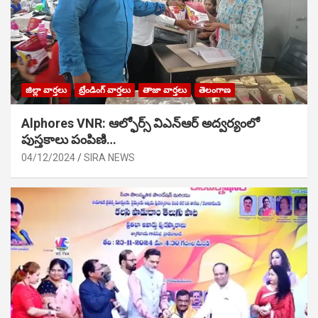
జిల్లా వార్తలు
ట్రేండింగ్ వార్తలు
తాజా వార్తలు
తెలంగాణ
Alphores VNR: ఆల్ఫోర్స్ విఎన్ఆర్ అద్వర్యంలో
పుస్తకాలు పంపిణి…
04/12/2024
SIRA NEWS