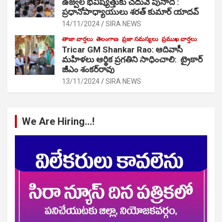
ఉజ్వల భవిష్యత్తుకు చదువే పునాది :
ప్రధానోపాధ్యాయులు శరత్ కుమార్ యాదవ్
14/11/2024
SIRA NEWS
తాజా వార్తలు
తెలంగాణ
ప్రజా సమస్యలు
ప్రముఖ వార్తలు
Tricar GM Shankar Rao: ఆదివాసీ
మహిళలు ఆర్థిక ప్రగతిని సాధించాలి: ట్రైకార్
జీఎం శంకర్‌రావు
13/11/2024
SIRA NEWS
We Are Hiring…!