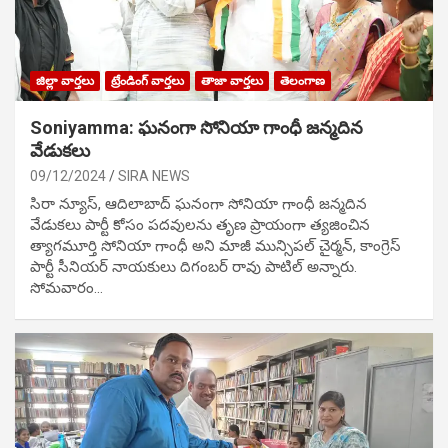
జిల్లా వార్తలు
ట్రేండింగ్ వార్తలు
తాజా వార్తలు
తెలంగాణ
Soniyamma: ఘ‌నంగా సోనియా గాంధీ జ‌న్మ‌దిన
వేడుక‌లు
09/12/2024
SIRA NEWS
సిరా న్యూస్, ఆదిలాబాద్ ఘ‌నంగా సోనియా గాంధీ జ‌న్మ‌దిన
వేడుక‌లు పార్టీ కోసం ప‌ద‌వుల‌ను తృణ ప్రాయంగా త్య‌జించిన
త్యాగమూర్తి సోనియా గాంధీ అని మాజీ మున్సిప‌ల్ చైర్మ‌న్, కాంగ్రెస్
పార్టీ సీనియ‌ర్ నాయ‌కులు దిగంబ‌ర్ రావు పాటిల్ అన్నారు.
సోమవారం…