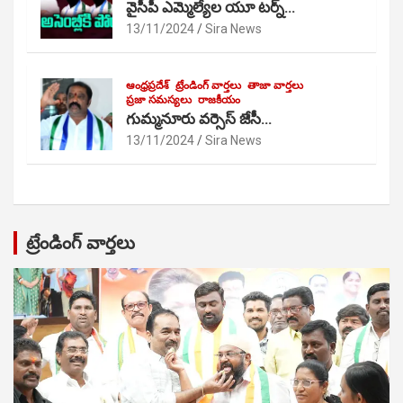
వైసీపీ ఎమ్మెల్యేల యూ టర్న్…
13/11/2024
Sira News
ఆంధ్రప్రదేశ్
ట్రేండింగ్ వార్తలు
తాజా వార్తలు
ప్రజా సమస్యలు
రాజకీయం
గుమ్మనూరు వర్సెస్ జేసీ…
13/11/2024
Sira News
ట్రేండింగ్ వార్తలు