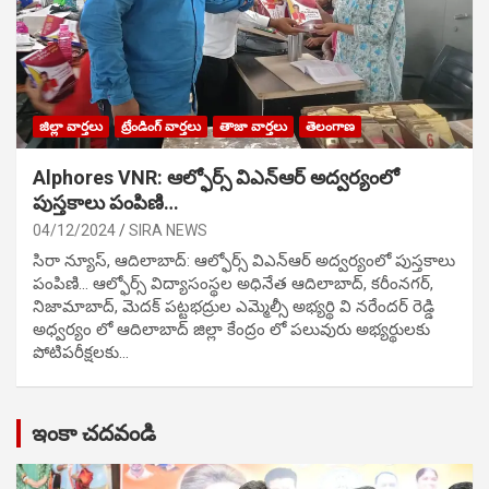
జిల్లా వార్తలు
ట్రేండింగ్ వార్తలు
తాజా వార్తలు
తెలంగాణ
Alphores VNR: ఆల్ఫోర్స్ విఎన్ఆర్ అద్వర్యంలో
పుస్తకాలు పంపిణి…
04/12/2024
SIRA NEWS
సిరా న్యూస్, ఆదిలాబాద్: ఆల్ఫోర్స్ విఎన్ఆర్ అద్వర్యంలో పుస్తకాలు
పంపిణి… ఆల్ఫోర్స్ విద్యాసంస్థల అధినేత ఆదిలాబాద్, కరీంనగర్,
నిజామాబాద్, మెదక్ పట్టభద్రుల ఎమ్మెల్సీ అభ్యర్థి వి నరేందర్ రెడ్డి
అధ్వర్యం లో ఆదిలాబాద్ జిల్లా కేంద్రం లో పలువురు అభ్యర్థులకు
పోటిప‌రీక్ష‌ల‌కు…
ఇంకా చదవండి