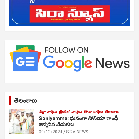
తెలంగాణ
జిల్లా వార్తలు
ట్రేండింగ్ వార్తలు
తాజా వార్తలు
తెలంగాణ
Soniyamma: ఘ‌నంగా సోనియా గాంధీ
జ‌న్మ‌దిన వేడుక‌లు
09/12/2024
SIRA NEWS