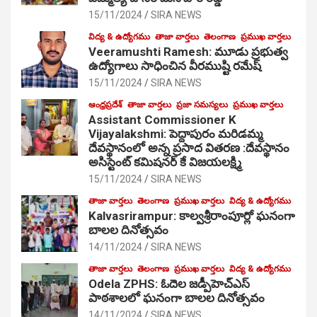
15/11/2024
SIRA NEWS
విద్య & ఉద్యోగము
తాజా వార్తలు
తెలంగాణ
ప్రముఖ వార్తలు
Veeramushti Ramesh: మూడు ప్రభుత్వ
ఉద్యోగాలు సాధించిన వీరముష్టి రమేష్
15/11/2024
SIRA NEWS
ఆంధ్రప్రదేశ్
తాజా వార్తలు
ప్రజా సమస్యలు
ప్రముఖ వార్తలు
Assistant Commissioner K
Vijayalakshmi: పెద్దాపురం మరిడమ్మ
దేవస్థానంలో అన్న ప్రసాద వితరణ :దేవస్థానం
అసిస్టెంట్ కమిషనర్ కే విజయలక్ష్మి
15/11/2024
SIRA NEWS
తాజా వార్తలు
తెలంగాణ
ప్రముఖ వార్తలు
విద్య & ఉద్యోగము
Kalvasrirampur: కాల్వశ్రీరాంపూర్లో ఘనంగా
బాలల దినోత్సవం
14/11/2024
SIRA NEWS
తాజా వార్తలు
తెలంగాణ
ప్రముఖ వార్తలు
విద్య & ఉద్యోగము
Odela ZPHS: ఓదెల జ‌డ్పీహెచ్ఎస్
పాఠ‌శాల‌లో ఘనంగా బాలల దినోత్సవం
14/11/2024
SIRA NEWS