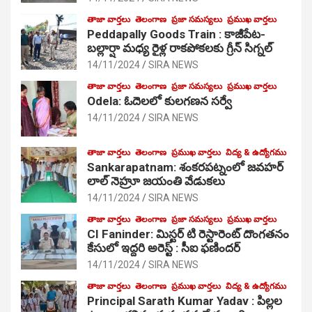
తాజా వార్తలు
తెలంగాణ
ప్రజా సమస్యలు
ప్రముఖ వార్తలు
Peddapally Goods Train : కాజీపేట-
బల్లార్షా మధ్య రైళ్ల రాకపోకలకు గ్రీన్ సిగ్నల్
14/11/2024
SIRA NEWS
తాజా వార్తలు
తెలంగాణ
ప్రజా సమస్యలు
ప్రముఖ వార్తలు
Odela: ఓదెలలో కులగణన సర్వే
14/11/2024
SIRA NEWS
తాజా వార్తలు
తెలంగాణ
ప్రముఖ వార్తలు
విద్య & ఉద్యోగము
Sankarapatnam: శంకరపట్నంలో జవహర్
లాల్ నెహ్రూ జయంతి వేడుకలు
14/11/2024
SIRA NEWS
తాజా వార్తలు
తెలంగాణ
ప్రజా సమస్యలు
ప్రముఖ వార్తలు
CI Faninder: మిస్టర్ టి రెస్టారెంట్ దొంగతనం
కేసులో ఇద్దరి అరెస్ట్ : సీఐ ఫణిందర్
14/11/2024
SIRA NEWS
తాజా వార్తలు
తెలంగాణ
ప్రముఖ వార్తలు
విద్య & ఉద్యోగము
Principal Sarath Kumar Yadav : పిల్లల