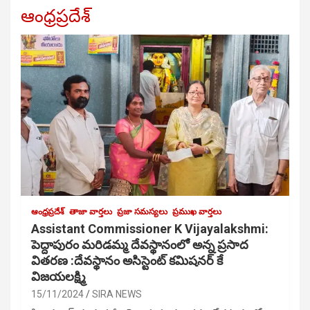
ఆంధ్రప్రదేశ్
ఆంధ్రప్రదేశ్
తాజా వార్తలు
ప్రజా సమస్యలు
ప్రముఖ వార్తలు
Assistant Commissioner K Vijayalakshmi:
పెద్దాపురం మరిడమ్మ దేవస్థానంలో అన్న ప్రసాద
వితరణ :దేవస్థానం అసిస్టెంట్ కమిషనర్ కే
విజయలక్ష్మి
15/11/2024
SIRA NEWS