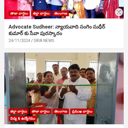
తాజా వార్తలు
జిల్లా వార్తలు
తెలంగాణ
Advocate Sudheer: న్యాయవాది సంగెం సుధీర్
కుమార్ కు సేవా పురస్కారం
24/11/2024
SIRA NEWS
జిల్లా వార్తలు
తాజా వార్తలు
తెలంగాణ
ప్రముఖ వార్తలు
విద్య & ఉద్యోగము