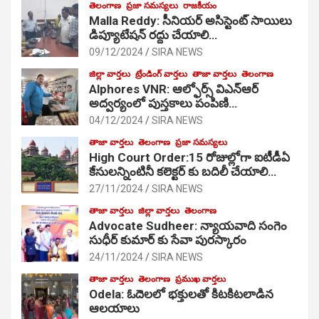
తెలంగాణ
ప్రజా సమస్యలు
రాజకీయం
Malla Reddy: సీనియర్ అసిస్టెంట్ సాయిలు
డిప్యూటేషన్ రద్దు చేయాలి…
09/12/2024
SIRA NEWS
జిల్లా వార్తలు
ట్రేండింగ్ వార్తలు
తాజా వార్తలు
తెలంగాణ
Alphores VNR: ఆల్ఫోర్స్ విఎన్ఆర్
అద్వర్యంలో పుస్తకాలు పంపిణి…
04/12/2024
SIRA NEWS
తాజా వార్తలు
తెలంగాణ
ప్రజా సమస్యలు
High Court Order:15 రోజుల్లోగా ఐటీడీఏ
కేసులన్నింటినీ కలెక్టర్ కు బదిలీ చేయాలి…
27/11/2024
SIRA NEWS
తాజా వార్తలు
జిల్లా వార్తలు
తెలంగాణ
Advocate Sudheer: న్యాయవాది సంగెం
సుధీర్ కుమార్ కు సేవా పురస్కారం
24/11/2024
SIRA NEWS
తాజా వార్తలు
తెలంగాణ
ప్రముఖ వార్తలు
Odela: ఓదెల‌లో భక్తులతో కిటకిటలాడిన
ఆల‌యాలు