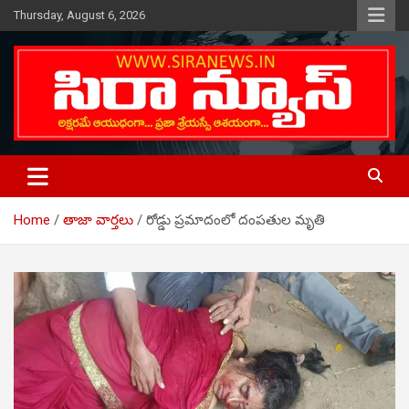
Skip
Thursday, August 6, 2026
to
content
Telugu Online News Daily
SIRA NEWS
Home
తాజా వార్తలు
రోడ్డు ప్రమాదంలో దంపతుల మృతి