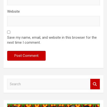
Website
Save my name, email, and website in this browser for the
next time I comment.
S
e
a
r
c
h