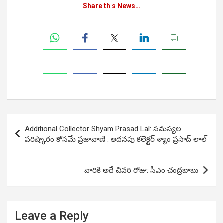
Share this News…
Post
Additional Collector Shyam Prasad Lal: స‌మ‌స్య‌ల
navigation
ప‌రిష్కారం కోస‌మే ప్రజావాణి : అద‌న‌పు క‌లెక్ట‌ర్ శ్యాం ప్రసాద్ లాల్
వారికి అదే చివరి రోజు: సీఎం చంద్రబాబు
Leave a Reply