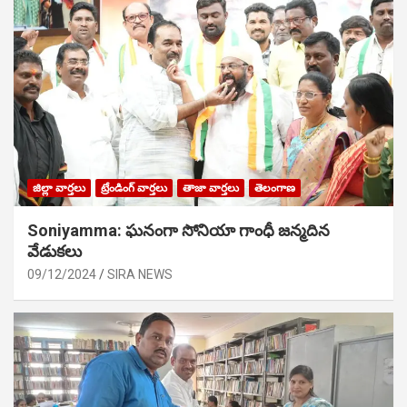
జిల్లా వార్తలు
ట్రేండింగ్ వార్తలు
తాజా వార్తలు
తెలంగాణ
Soniyamma: ఘ‌నంగా సోనియా గాంధీ జ‌న్మ‌దిన
వేడుక‌లు
09/12/2024
SIRA NEWS