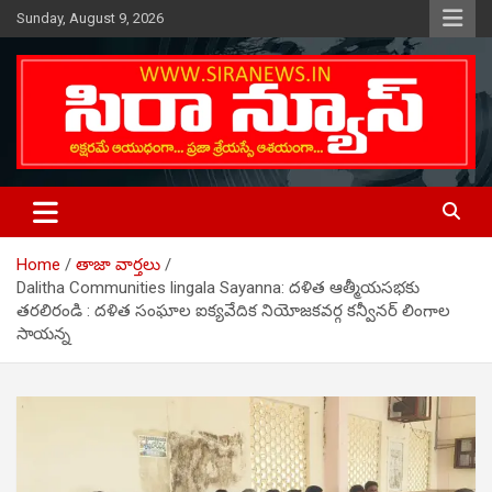
Skip
Sunday, August 9, 2026
to
content
Telugu Online News Daily
SIRA NEWS
Home
తాజా వార్తలు
Dalitha Communities lingala Sayanna: దళిత ఆత్మీయసభకు
తరలిరండి : దళిత సంఘాల ఐక్యవేదిక నియోజకవర్గ కన్వీనర్ లింగాల
సాయన్న