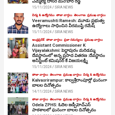
ఎమ్మెల్యే దాసరి మనోహర్ రెడ్డి
15/11/2024
SIRA NEWS
విద్య & ఉద్యోగము
తాజా వార్తలు
తెలంగాణ
ప్రముఖ వార్తలు
Veeramushti Ramesh: మూడు ప్రభుత్వ
ఉద్యోగాలు సాధించిన వీరముష్టి రమేష్
15/11/2024
SIRA NEWS
ఆంధ్రప్రదేశ్
తాజా వార్తలు
ప్రజా సమస్యలు
ప్రముఖ వార్తలు
Assistant Commissioner K
Vijayalakshmi: పెద్దాపురం మరిడమ్మ
దేవస్థానంలో అన్న ప్రసాద వితరణ :దేవస్థానం
అసిస్టెంట్ కమిషనర్ కే విజయలక్ష్మి
15/11/2024
SIRA NEWS
తాజా వార్తలు
తెలంగాణ
ప్రముఖ వార్తలు
విద్య & ఉద్యోగము
Kalvasrirampur: కాల్వశ్రీరాంపూర్లో ఘనంగా
బాలల దినోత్సవం
14/11/2024
SIRA NEWS
తాజా వార్తలు
తెలంగాణ
ప్రముఖ వార్తలు
విద్య & ఉద్యోగము
Odela ZPHS: ఓదెల జ‌డ్పీహెచ్ఎస్
పాఠ‌శాల‌లో ఘనంగా బాలల దినోత్సవం