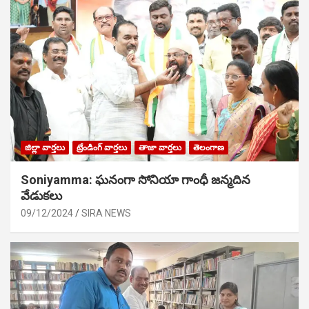
జిల్లా వార్తలు
ట్రేండింగ్ వార్తలు
తాజా వార్తలు
తెలంగాణ
Soniyamma: ఘ‌నంగా సోనియా గాంధీ జ‌న్మ‌దిన
వేడుక‌లు
09/12/2024
SIRA NEWS