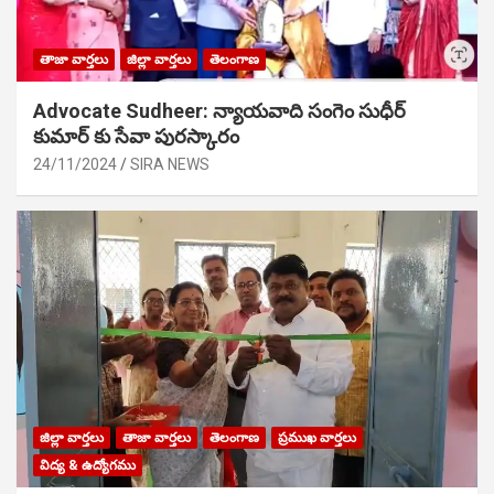
తాజా వార్తలు
జిల్లా వార్తలు
తెలంగాణ
Advocate Sudheer: న్యాయవాది సంగెం సుధీర్
కుమార్ కు సేవా పురస్కారం
24/11/2024
SIRA NEWS
జిల్లా వార్తలు
తాజా వార్తలు
తెలంగాణ
ప్రముఖ వార్తలు
విద్య & ఉద్యోగము