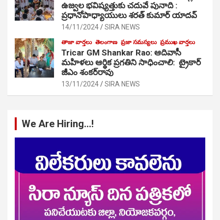
ఉజ్వల భవిష్యత్తుకు చదువే పునాది :
ప్రధానోపాధ్యాయులు శరత్ కుమార్ యాదవ్
14/11/2024
SIRA NEWS
తాజా వార్తలు
తెలంగాణ
ప్రజా సమస్యలు
ప్రముఖ వార్తలు
Tricar GM Shankar Rao: ఆదివాసీ
మహిళలు ఆర్థిక ప్రగతిని సాధించాలి: ట్రైకార్
జీఎం శంకర్‌రావు
13/11/2024
SIRA NEWS
We Are Hiring…!