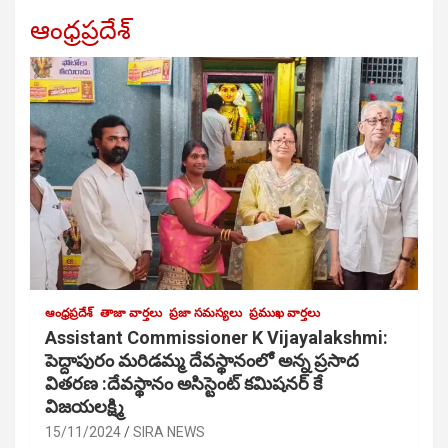
ఆంధ్రప్రదేశ్
ఆంధ్రప్రదేశ్
తాజా వార్తలు
ప్రజా సమస్యలు
ప్రముఖ వార్తలు
Assistant Commissioner K Vijayalakshmi:
పెద్దాపురం మరిడమ్మ దేవస్థానంలో అన్న ప్రసాద
వితరణ :దేవస్థానం అసిస్టెంట్ కమిషనర్ కే
విజయలక్ష్మి
15/11/2024
SIRA NEWS