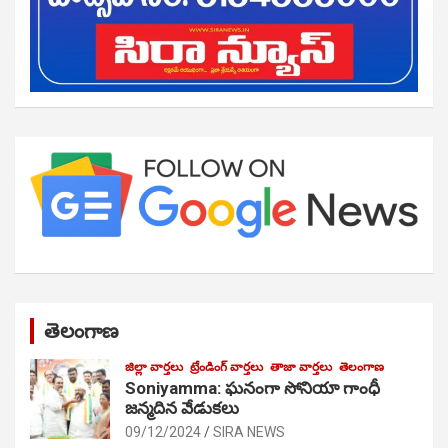
తెలంగాణ
జిల్లా వార్తలు
ట్రేండింగ్ వార్తలు
తాజా వార్తలు
తెలంగాణ
Soniyamma: ఘ‌నంగా సోనియా గాంధీ
జ‌న్మ‌దిన వేడుక‌లు
09/12/2024
SIRA NEWS