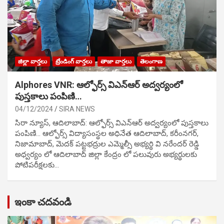
జిల్లా వార్తలు
ట్రేండింగ్ వార్తలు
తాజా వార్తలు
తెలంగాణ
Alphores VNR: ఆల్ఫోర్స్ విఎన్ఆర్ అద్వర్యంలో
పుస్తకాలు పంపిణి…
04/12/2024
SIRA NEWS
సిరా న్యూస్, ఆదిలాబాద్: ఆల్ఫోర్స్ విఎన్ఆర్ అద్వర్యంలో పుస్తకాలు
పంపిణి… ఆల్ఫోర్స్ విద్యాసంస్థల అధినేత ఆదిలాబాద్, కరీంనగర్,
నిజామాబాద్, మెదక్ పట్టభద్రుల ఎమ్మెల్సీ అభ్యర్థి వి నరేందర్ రెడ్డి
అధ్వర్యం లో ఆదిలాబాద్ జిల్లా కేంద్రం లో పలువురు అభ్యర్థులకు
పోటిప‌రీక్ష‌ల‌కు…
ఇంకా చదవండి