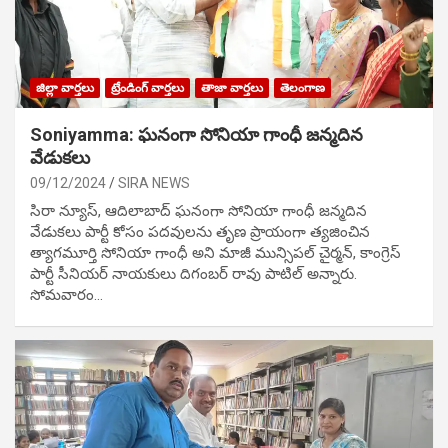
జిల్లా వార్తలు
ట్రేండింగ్ వార్తలు
తాజా వార్తలు
తెలంగాణ
Soniyamma: ఘ‌నంగా సోనియా గాంధీ జ‌న్మ‌దిన
వేడుక‌లు
09/12/2024
SIRA NEWS
సిరా న్యూస్, ఆదిలాబాద్ ఘ‌నంగా సోనియా గాంధీ జ‌న్మ‌దిన
వేడుక‌లు పార్టీ కోసం ప‌ద‌వుల‌ను తృణ ప్రాయంగా త్య‌జించిన
త్యాగమూర్తి సోనియా గాంధీ అని మాజీ మున్సిప‌ల్ చైర్మ‌న్, కాంగ్రెస్
పార్టీ సీనియ‌ర్ నాయ‌కులు దిగంబ‌ర్ రావు పాటిల్ అన్నారు.
సోమవారం…