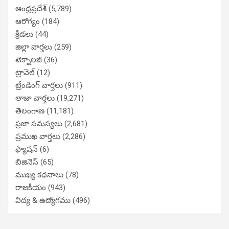
ఆంధ్రప్రదేశ్
(5,789)
ఆరోగ్యం
(184)
క్రీడలు
(44)
జిల్లా వార్తలు
(259)
టెక్నాలజీ
(36)
ట్రావెల్
(12)
ట్రేండింగ్ వార్తలు
(911)
తాజా వార్తలు
(19,271)
తెలంగాణ
(11,181)
ప్రజా సమస్యలు
(2,681)
ప్రముఖ వార్తలు
(2,286)
ఫ్యాషన్
(6)
బిజినెస్
(65)
ముఖ్య కథనాలు
(78)
రాజకీయం
(943)
విద్య & ఉద్యోగము
(496)