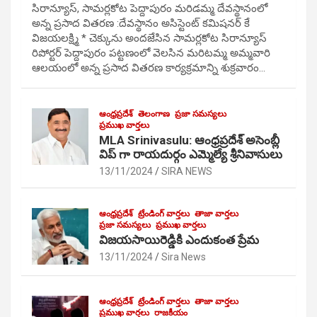
సిరాన్యూస్, సామర్లకోట పెద్దాపురం మరిడమ్మ దేవస్థానంలో
అన్న ప్రసాద వితరణ :దేవస్థానం అసిస్టెంట్ కమిషనర్ కే
విజయలక్ష్మి * చెక్కును అందజేసిన సామర్లకోట సిరాన్యూస్
రిపోర్టర్ పెద్దాపురం పట్టణంలో వెలసిన మరిటమ్మ అమ్మవారి
ఆలయంలో అన్న ప్రసాద వితరణ కార్యక్రమాన్ని శుక్రవారం…
ఆంధ్రప్రదేశ్
తెలంగాణ
ప్రజా సమస్యలు
ప్రముఖ వార్తలు
MLA Srinivasulu: ఆంధ్రప్రదేశ్ అసెంబ్లీ
విప్ గా రాయదుర్గం ఎమ్మెల్యే శ్రీనివాసులు
13/11/2024
SIRA NEWS
ఆంధ్రప్రదేశ్
ట్రేండింగ్ వార్తలు
తాజా వార్తలు
ప్రజా సమస్యలు
ప్రముఖ వార్తలు
విజయసాయిరెడ్డికి ఎందుకంత ప్రేమ
13/11/2024
Sira News
ఆంధ్రప్రదేశ్
ట్రేండింగ్ వార్తలు
తాజా వార్తలు
ప్రముఖ వార్తలు
రాజకీయం