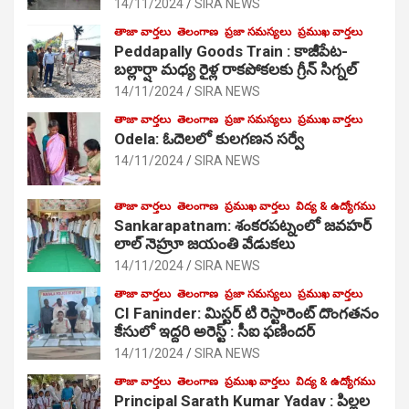
14/11/2024
SIRA NEWS
తాజా వార్తలు
తెలంగాణ
ప్రజా సమస్యలు
ప్రముఖ వార్తలు
Peddapally Goods Train : కాజీపేట-
బల్లార్షా మధ్య రైళ్ల రాకపోకలకు గ్రీన్ సిగ్నల్
14/11/2024
SIRA NEWS
తాజా వార్తలు
తెలంగాణ
ప్రజా సమస్యలు
ప్రముఖ వార్తలు
Odela: ఓదెలలో కులగణన సర్వే
14/11/2024
SIRA NEWS
తాజా వార్తలు
తెలంగాణ
ప్రముఖ వార్తలు
విద్య & ఉద్యోగము
Sankarapatnam: శంకరపట్నంలో జవహర్
లాల్ నెహ్రూ జయంతి వేడుకలు
14/11/2024
SIRA NEWS
తాజా వార్తలు
తెలంగాణ
ప్రజా సమస్యలు
ప్రముఖ వార్తలు
CI Faninder: మిస్టర్ టి రెస్టారెంట్ దొంగతనం
కేసులో ఇద్దరి అరెస్ట్ : సీఐ ఫణిందర్
14/11/2024
SIRA NEWS
తాజా వార్తలు
తెలంగాణ
ప్రముఖ వార్తలు
విద్య & ఉద్యోగము
Principal Sarath Kumar Yadav : పిల్లల