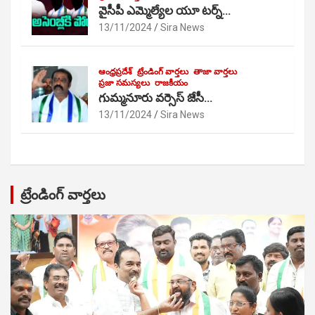
వైసీపీ ఎమ్మెల్యేల యూ టర్న్…
13/11/2024
Sira News
ఆంధ్రప్రదేశ్
ట్రేండింగ్ వార్తలు
తాజా వార్తలు
ప్రజా సమస్యలు
రాజకీయం
గుమ్మనూరు వర్సెస్ జేసీ…
13/11/2024
Sira News
ట్రేండింగ్ వార్తలు