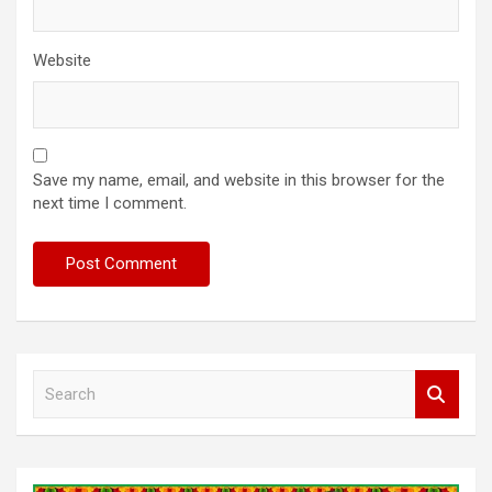
Website
Save my name, email, and website in this browser for the
next time I comment.
S
e
a
r
c