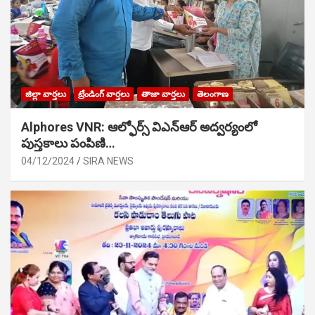
జిల్లా వార్తలు
ట్రేండింగ్ వార్తలు
తాజా వార్తలు
తెలంగాణ
Alphores VNR: ఆల్ఫోర్స్ విఎన్ఆర్ అద్వర్యంలో
పుస్తకాలు పంపిణి…
04/12/2024
SIRA NEWS