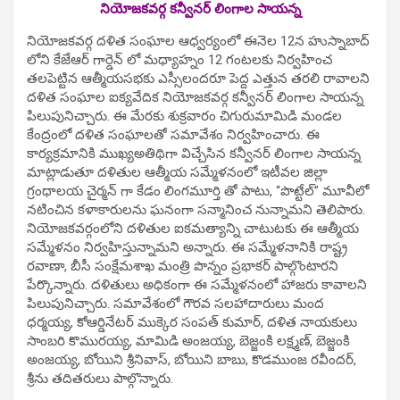
నియోజకవర్గ కన్వీనర్ లింగాల సాయన్న
నియోజకవర్గ దళిత సంఘాల ఆధ్వర్యంలో ఈనెల 12న హుస్నాబాద్
లోని కేజేఆర్ గార్డెన్ లో మధ్యాహ్నం 12 గంటలకు నిర్వహించ
తలపెట్టిన ఆత్మీయసభకు ఎస్సీలందరూ పెద్ద ఎత్తున తరలి రావాలని
దళిత సంఘాల ఐక్యవేదిక నియోజకవర్గ కన్వీనర్ లింగాల సాయన్న
పిలుపునిచ్చారు. ఈ మేరకు శుక్రవారం చిగురుమామిడి మండల
కేంద్రంలో దళిత సంఘాలతో సమావేశం నిర్వహించారు. ఈ
కార్యక్రమానికి ముఖ్యఅతిథిగా విచ్చేసిన కన్వీనర్ లింగాల సాయన్న
మాట్లాడుతూ దళితుల ఆత్మీయ సమ్మేళనంలో ఇటీవల జిల్లా
గ్రంధాలయ చైర్మన్ గా కేడం లింగమూర్తి తో పాటు, “పొట్టేల్” మూవీలో
నటించిన కళాకారులను ఘనంగా సన్మానించ నున్నామని తెలిపారు.
నియోజకవర్గంలోని దళితుల ఐకమత్యాన్ని చాటుటకు ఈ ఆత్మీయ
సమ్మేళనం నిర్వహిస్తున్నామని అన్నారు. ఈ సమ్మేళనానికి రాష్ట్ర
రవాణా, బీసీ సంక్షేమశాఖ మంత్రి పొన్నం ప్రభాకర్ పాల్గొంటారని
పేర్కొన్నారు. దళితులు అధికంగా ఈ సమ్మేళనంలో హాజరు కావాలని
పిలుపునిచ్చారు. సమావేశంలో గౌరవ సలహాదారులు మంద
ధర్మయ్య, కోఆర్డినేటర్ ముక్కెర సంపత్ కుమార్, దళిత నాయకులు
సాంబరి కొమురయ్య, మామిడి అంజయ్య, బెజ్జంకి లక్ష్మణ్, బెజ్జంకి
అంజయ్య, బోయిని శ్రీనివాస్, బోయిని బాబు, కొడముంజ రవీందర్,
శ్రీను తదితరులు పాల్గొన్నారు.