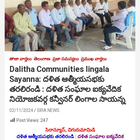
తాజా వార్తలు
తెలంగాణ
ప్రజా సమస్యలు
ప్రముఖ వార్తలు
Dalitha Communities lingala
Sayanna: దళిత ఆత్మీయసభకు
తరలిరండి : దళిత సంఘాల ఐక్యవేదిక
నియోజకవర్గ కన్వీనర్ లింగాల సాయన్న
02/11/2024
SIRA NEWS
Post Views:
247
సిరాన్యూస్, చిగురుమామిడి
దళిత ఆత్మీయసభకు తరలిరండి
:
దళిత సంఘాల ఐక్యవేదిక