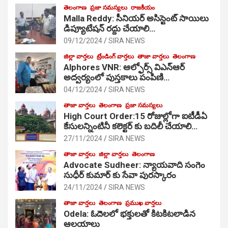
తెలంగాణ
ప్రజా సమస్యలు
రాజకీయం
Malla Reddy: సీనియర్ అసిస్టెంట్ సాయిలు
డిప్యూటేషన్ రద్దు చేయాలి…
09/12/2024
SIRA NEWS
జిల్లా వార్తలు
ట్రేండింగ్ వార్తలు
తాజా వార్తలు
తెలంగాణ
Alphores VNR: ఆల్ఫోర్స్ విఎన్ఆర్
అద్వర్యంలో పుస్తకాలు పంపిణి…
04/12/2024
SIRA NEWS
తాజా వార్తలు
తెలంగాణ
ప్రజా సమస్యలు
High Court Order:15 రోజుల్లోగా ఐటీడీఏ
కేసులన్నింటినీ కలెక్టర్ కు బదిలీ చేయాలి…
27/11/2024
SIRA NEWS
తాజా వార్తలు
జిల్లా వార్తలు
తెలంగాణ
Advocate Sudheer: న్యాయవాది సంగెం
సుధీర్ కుమార్ కు సేవా పురస్కారం
24/11/2024
SIRA NEWS
తాజా వార్తలు
తెలంగాణ
ప్రముఖ వార్తలు
Odela: ఓదెల‌లో భక్తులతో కిటకిటలాడిన
ఆల‌యాలు