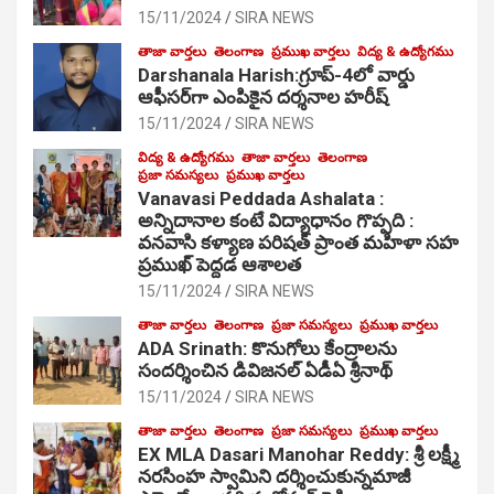
15/11/2024
SIRA NEWS
తాజా వార్తలు
తెలంగాణ
ప్రముఖ వార్తలు
విద్య & ఉద్యోగము
Darshanala Harish:గ్రూప్-4లో వార్డు
ఆఫీసర్‌గా ఎంపికైన దర్శనాల హరీష్
15/11/2024
SIRA NEWS
విద్య & ఉద్యోగము
తాజా వార్తలు
తెలంగాణ
ప్రజా సమస్యలు
ప్రముఖ వార్తలు
Vanavasi Peddada Ashalata :
అన్నిదానాల కంటే విద్యాధానం గొప్పది :
వనవాసి కళ్యాణ పరిషత్ ప్రాంత మహిళా సహ
ప్రముఖ్ పెద్దడ ఆశాలత
15/11/2024
SIRA NEWS
తాజా వార్తలు
తెలంగాణ
ప్రజా సమస్యలు
ప్రముఖ వార్తలు
ADA Srinath: కొనుగోలు కేంద్రాల‌ను
సంద‌ర్శించిన డివిజనల్ ఏడీఏ శ్రీనాథ్
15/11/2024
SIRA NEWS
తాజా వార్తలు
తెలంగాణ
ప్రజా సమస్యలు
ప్రముఖ వార్తలు
EX MLA Dasari Manohar Reddy: శ్రీ లక్ష్మీ
నరసింహ స్వామిని దర్శించుకున్నమాజీ