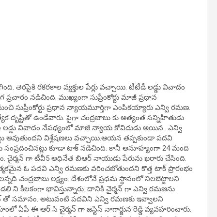
జరిగింది. తెరపైకి రకరకాల వ్యక్తుల పేర్లు వచ్చాయి. టీటీడీ లడ్డు వివాదం
గ ప్రచారం నడిచింది. ముఖ్యంగా సుప్రీంకోర్టు మాజీ ప్రధాన
 నుంచి సుప్రీంకోర్టు ప్రధాన న్యాయమూర్తిగా ఎంపికయ్యారు ఎన్వి రమణ.
త్యేక దృష్టితో ఉండేవారు. పైగా చంద్రబాబు కు అత్యంత సన్నిహితుడు
 లడ్డు వివాదం నేపథ్యంలో మాజీ న్యాయ కోవిదుడు అయిన.. ఎన్వి
ినట్టు అవుతుందని విశ్లేషణలు వచ్చాయి.ఆయన తప్పకుండా పదవి
సంప్రదించినట్లు కూడా టాక్ నడిచింది. కానీ అనూహ్యంగా 24 మంది
త్వం. చైర్మన్ గా టీవీ5 అధినేత బిఆర్ నాయుడు పేరును ఖరారు చేసింది.
టాత్మకమైన ఓ పదవి ఎన్వి రమణకు వరించబోతుందని కొత్త టాక్ ప్రారంభం
ి చంద్రబాబు లక్ష్యం. దేశంలోనే ప్రథమ స్థానంలో నిలబెట్టాలని
డలి ని కీలకంగా భావిస్తున్నారు. దానికి చైర్మన్ గా ఎన్వి రమణను
ాబినెట్ తో సమానం. అటువంటి పదవిని ఎన్వి రమణకు ఇవ్వాలని
 ఏపీ ఈ ఆర్ సి చైర్మన్ గా జస్టిస్ నాగార్జున రెడ్డి వ్యవహరించారు.