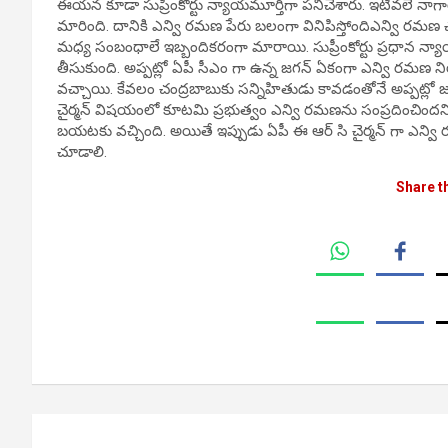
ఈయన కూడా సుప్రీంకోర్టు న్యాయమూర్తిగా పనిచేశారు. ఇటీవలే నాగార్జ
మారింది. దానికి ఎన్వి రమణ పేరు బలంగా వినిపిస్తోందిఎన్వి రమ
మధ్య సంబంధాలే ఇబ్బందికరంగా మారాయి. సుప్రీంకోర్టు ప్రధాన న్య
తీసుకుంది. అప్పట్లో ఏపీ సీఎం గా ఉన్న జగన్ ఏకంగా ఎన్వి రమణ ని
వచ్చాయి. కేవలం చంద్రబాబుకు సన్నిహితుడు కావడంతోనే అప్పట్లో జగన్
చైర్మన్ విషయంలో కూటమి ప్రభుత్వం ఎన్వి రమణను సంప్రదించిందని
బయటకు వచ్చింది. అయితే ఇప్పుడు ఏపీ ఈ ఆర్ సి చైర్మన్ గా ఎన్వి
చూడాలి.
Share t
Post