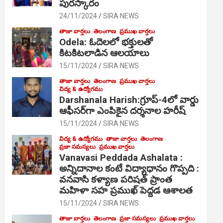
పురస్కారం
24/11/2024
SIRA NEWS
తాజా వార్తలు
తెలంగాణ
ప్రముఖ వార్తలు
Odela: ఓదెల‌లో భక్తులతో
కిటకిటలాడిన ఆల‌యాలు
15/11/2024
SIRA NEWS
తాజా వార్తలు
తెలంగాణ
ప్రముఖ వార్తలు
విద్య & ఉద్యోగము
Darshanala Harish:గ్రూప్-4లో వార్డు
ఆఫీసర్‌గా ఎంపికైన దర్శనాల హరీష్
15/11/2024
SIRA NEWS
విద్య & ఉద్యోగము
తాజా వార్తలు
తెలంగాణ
ప్రజా సమస్యలు
ప్రముఖ వార్తలు
Vanavasi Peddada Ashalata :
అన్నిదానాల కంటే విద్యాధానం గొప్పది :
వనవాసి కళ్యాణ పరిషత్ ప్రాంత
మహిళా సహ ప్రముఖ్ పెద్దడ ఆశాలత
15/11/2024
SIRA NEWS
తాజా వార్తలు
తెలంగాణ
ప్రజా సమస్యలు
ప్రముఖ వార్తలు