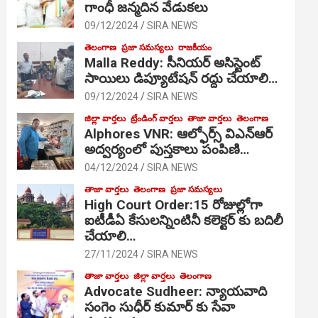
గాంధీ జ‌న్మ‌దిన వేడుక‌లు
09/12/2024
SIRA NEWS
తెలంగాణ
ప్రజా సమస్యలు
రాజకీయం
Malla Reddy: సీనియర్ అసిస్టెంట్
సాయిలు డిప్యూటేషన్ రద్దు చేయాలి…
09/12/2024
SIRA NEWS
జిల్లా వార్తలు
ట్రేండింగ్ వార్తలు
తాజా వార్తలు
తెలంగాణ
Alphores VNR: ఆల్ఫోర్స్ విఎన్ఆర్
అద్వర్యంలో పుస్తకాలు పంపిణి…
04/12/2024
SIRA NEWS
తాజా వార్తలు
తెలంగాణ
ప్రజా సమస్యలు
High Court Order:15 రోజుల్లోగా
ఐటీడీఏ కేసులన్నింటినీ కలెక్టర్ కు బదిలీ
చేయాలి…
27/11/2024
SIRA NEWS
తాజా వార్తలు
జిల్లా వార్తలు
తెలంగాణ
Advocate Sudheer: న్యాయవాది
సంగెం సుధీర్ కుమార్ కు సేవా