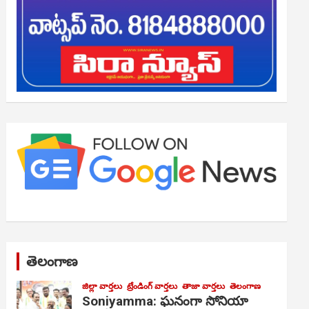
తెలంగాణ
జిల్లా వార్తలు
ట్రేండింగ్ వార్తలు
తాజా వార్తలు
తెలంగాణ
Soniyamma: ఘ‌నంగా సోనియా