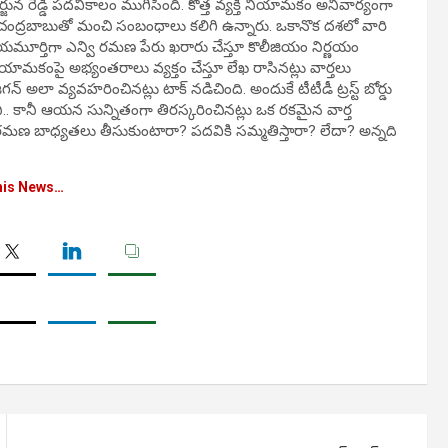
ున రెడ్డి పదవీకాలం ముగిసింది. కొత్త వ్యక్తి నియామకం అనివార్యంగా
ణ చంద్రబాబుతో మంచి సంబంధాలు కలిగి ఉన్నారు. ఒకానొక దశలో వారి
ాయమూర్తిగా ఎన్వి రమణ పేరు ఖరారు చేస్తూ కొలీజియం నిర్ణయం
యామకంపై అభ్యంతరాలు వ్యక్తం చేస్తూ లేఖ రాసినట్లు వార్తలు
 అలా వ్యవహరించినట్లు టాక్ నడిచింది. అందుకే టీటీడీ ట్రస్ట్ బోర్డు
.. కానీ ఆయన సున్నితంగా తిరస్కరించినట్లు ఒక రకమైన వార్త
 రమణ బాధ్యతలు తీసుకుంటారా? పదవికి సమ్మతిస్తారా? లేదా? అన్నది
his News…