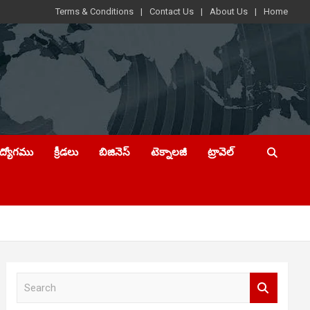
Terms & Conditions
Contact Us
About Us
Home
ఉద్యోగము
క్రీడలు
బిజినెస్
టెక్నాలజీ
ట్రావెల్
S
e
a