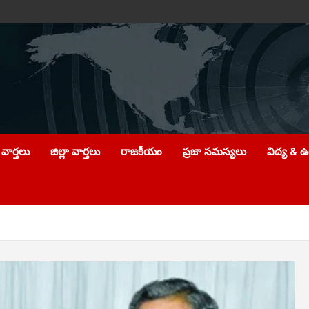
వార్తలు
జిల్లా వార్తలు
రాజకీయం
ప్రజా సమస్యలు
విద్య & 