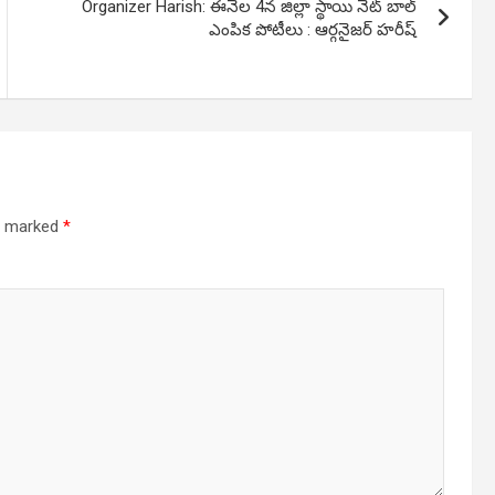
Organizer Harish: ఈనెల‌ 4న జిల్లా స్థాయి నెట్ బాల్
ఎంపిక పోటీలు : ఆర్గనైజర్‌ హరీష్
re marked
*