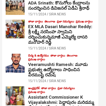
ADA Srinath: కొనుగోలు కేంద్రాల‌ను
సంద‌ర్శించిన డివిజనల్ ఏడీఏ శ్రీనాథ్
15/11/2024
SIRA NEWS
తాజా వార్తలు
తెలంగాణ
ప్రజా సమస్యలు
ప్రముఖ వార్తలు
EX MLA Dasari Manohar Reddy:
శ్రీ లక్ష్మీ నరసింహ స్వామిని
దర్శించుకున్నమాజీ ఎమ్మెల్యే దాసరి
మనోహర్ రెడ్డి
15/11/2024
SIRA NEWS
విద్య & ఉద్యోగము
తాజా వార్తలు
తెలంగాణ
ప్రముఖ వార్తలు
Veeramushti Ramesh: మూడు
ప్రభుత్వ ఉద్యోగాలు సాధించిన
వీరముష్టి రమేష్
15/11/2024
SIRA NEWS
ఆంధ్రప్రదేశ్
తాజా వార్తలు
ప్రజా సమస్యలు
ప్రముఖ వార్తలు
Assistant Commissioner K
Vijayalakshmi: పెద్దాపురం మరిడమ్మ