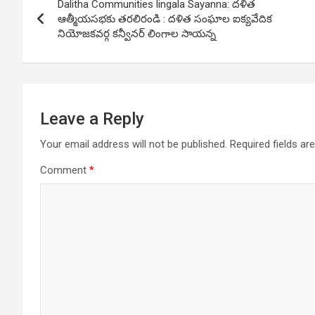
Dalitha Communities lingala Sayanna: దళిత
navigation
ఆత్మీయసభకు తరలిరండి : దళిత సంఘాల ఐక్యవేదిక
నియోజకవర్గ కన్వీనర్ లింగాల సాయన్న
Leave a Reply
Your email address will not be published.
Required fields a
Comment
*