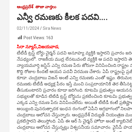
ఆంధ్రప్రదేశ్
తాజా వార్తలు
ఎన్వీ రమణకు కీలక పదవి….
02/11/2024
Sira News
Post Views:
163
సిరా న్యూస్,విజయవాడ;
టీటీడీ ట్రస్ట్ బోర్డు చైర్మన్ పదవి అనూహ్య వ్యక్తికి ఇస్తారని ప్రచారం 
నేపథ్యంలో.. రాజకీయ ముద్ర లేనటువంటి వ్యక్తికి ఆ పదవి ఇస్తారని తె
న్యాయమూర్తి జస్టిస్ ఎన్వి రమణ పేరు జోరుగా వినిపించింది.రాష్ట్రం
కొద్ది రోజుల కిందటే ఆయన పదవీ విరమణ చేశారు. ఏపీ రాష్ట్రంపై ప్ర
కూడా. చంద్రబాబు విజన్ అంటే ఎన్వి రమణకు ఎంతో ఇష్టం. తిరుమల
రమణకు టీటీడీ అధ్యక్ష పీఠం ఇస్తే మంచి సంప్రదాయానికి తెర తీస
తీసుకుంటారని ప్రచారం కూడా జరిగింది. కూటమి ప్రభుత్వం ఆయనను 
సభ్యులతో కూడిన టిటిడి ట్రస్ట్ బోర్డును ప్రకటించింది కూటమి ప్రభు
ఎక్కడ ఎన్వి రమణ పేరు వినిపించలేదు. అయితే టీటీడీ కంటే ప్రతిష్
అయ్యింది.పునరుత్పాదక ఇంధన రంగంలో ఏపీని అగ్రభాగంలో నిలపాలన్నద
చంద్రబాబు ఆలోచన చేస్తున్నారు. ఆంధ్రప్రదేశ్ విద్యుత్ నియంత్రణ మం
ప్రకటిస్తారని తెలుస్తోంది. ఏపీ ఈ ఆర్ సి చైర్మన్ హోదా అంటే క్య
చంద్రబాబు ఆలోచన చేస్తున్నట్లు విశ్వసనీయ సమాచారం. వైసీపీ హయాంలో