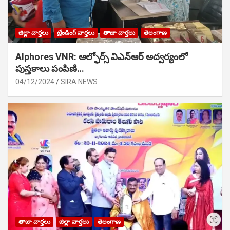
జిల్లా వార్తలు
ట్రేండింగ్ వార్తలు
తాజా వార్తలు
తెలంగాణ
Alphores VNR: ఆల్ఫోర్స్ విఎన్ఆర్ అద్వర్యంలో
పుస్తకాలు పంపిణి…
04/12/2024
SIRA NEWS
తాజా వార్తలు
జిల్లా వార్తలు
తెలంగాణ