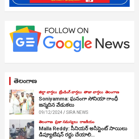
తెలంగాణ
జిల్లా వార్తలు
ట్రేండింగ్ వార్తలు
తాజా వార్తలు
తెలంగాణ
Soniyamma: ఘ‌నంగా సోనియా గాంధీ
జ‌న్మ‌దిన వేడుక‌లు
09/12/2024
SIRA NEWS
తెలంగాణ
ప్రజా సమస్యలు
రాజకీయం
Malla Reddy: సీనియర్ అసిస్టెంట్ సాయిలు
డిప్యూటేషన్ రద్దు చేయాలి…