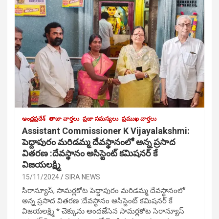
ఆంధ్రప్రదేశ్
తాజా వార్తలు
ప్రజా సమస్యలు
ప్రముఖ వార్తలు
Assistant Commissioner K Vijayalakshmi:
పెద్దాపురం మరిడమ్మ దేవస్థానంలో అన్న ప్రసాద
వితరణ :దేవస్థానం అసిస్టెంట్ కమిషనర్ కే
విజయలక్ష్మి
15/11/2024
SIRA NEWS
సిరాన్యూస్, సామర్లకోట పెద్దాపురం మరిడమ్మ దేవస్థానంలో
అన్న ప్రసాద వితరణ :దేవస్థానం అసిస్టెంట్ కమిషనర్ కే
విజయలక్ష్మి * చెక్కును అందజేసిన సామర్లకోట సిరాన్యూస్