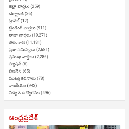
జిల్లా వార్తలు
(259)
టెక్నాలజీ
(36)
ట్రావెల్
(12)
ట్రేండింగ్ వార్తలు
(911)
తాజా వార్తలు
(19,271)
తెలంగాణ
(11,181)
ప్రజా సమస్యలు
(2,681)
ప్రముఖ వార్తలు
(2,286)
ఫ్యాషన్
(6)
బిజినెస్
(65)
ముఖ్య కథనాలు
(78)
రాజకీయం
(943)
విద్య & ఉద్యోగము
(496)
ఆంధ్రప్రదేశ్