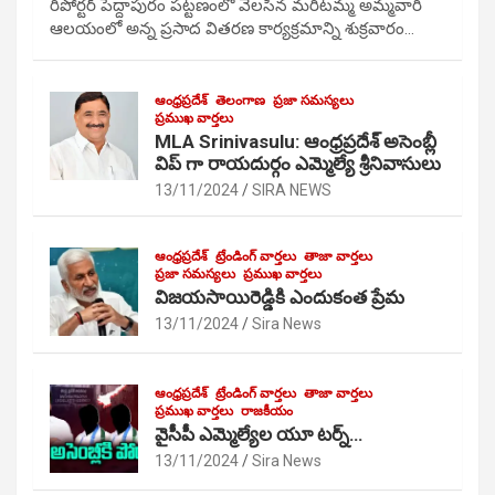
రిపోర్టర్ పెద్దాపురం పట్టణంలో వెలసిన మరిటమ్మ అమ్మవారి
ఆలయంలో అన్న ప్రసాద వితరణ కార్యక్రమాన్ని శుక్రవారం…
ఆంధ్రప్రదేశ్
తెలంగాణ
ప్రజా సమస్యలు
ప్రముఖ వార్తలు
MLA Srinivasulu: ఆంధ్రప్రదేశ్ అసెంబ్లీ
విప్ గా రాయదుర్గం ఎమ్మెల్యే శ్రీనివాసులు
13/11/2024
SIRA NEWS
ఆంధ్రప్రదేశ్
ట్రేండింగ్ వార్తలు
తాజా వార్తలు
ప్రజా సమస్యలు
ప్రముఖ వార్తలు
విజయసాయిరెడ్డికి ఎందుకంత ప్రేమ
13/11/2024
Sira News
ఆంధ్రప్రదేశ్
ట్రేండింగ్ వార్తలు
తాజా వార్తలు
ప్రముఖ వార్తలు
రాజకీయం
వైసీపీ ఎమ్మెల్యేల యూ టర్న్…
13/11/2024
Sira News