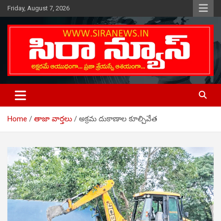
Skip
Friday, August 7, 2026
to
content
Telugu Online News Daily
SIRA NEWS
Home
తాజా వార్తలు
అక్రమ దుకాణాల కూల్చివేత