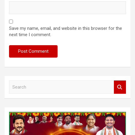
Save my name, email, and website in this browser for the
next time I comment.
S
e
a
r
c
h