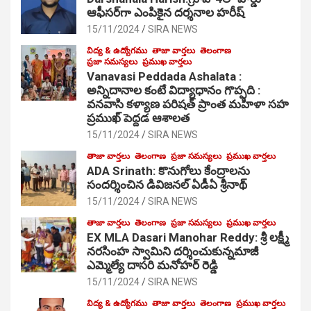
ఆఫీసర్‌గా ఎంపికైన దర్శనాల హరీష్
15/11/2024
SIRA NEWS
విద్య & ఉద్యోగము
తాజా వార్తలు
తెలంగాణ
ప్రజా సమస్యలు
ప్రముఖ వార్తలు
Vanavasi Peddada Ashalata :
అన్నిదానాల కంటే విద్యాధానం గొప్పది :
వనవాసి కళ్యాణ పరిషత్ ప్రాంత మహిళా సహ
ప్రముఖ్ పెద్దడ ఆశాలత
15/11/2024
SIRA NEWS
తాజా వార్తలు
తెలంగాణ
ప్రజా సమస్యలు
ప్రముఖ వార్తలు
ADA Srinath: కొనుగోలు కేంద్రాల‌ను
సంద‌ర్శించిన డివిజనల్ ఏడీఏ శ్రీనాథ్
15/11/2024
SIRA NEWS
తాజా వార్తలు
తెలంగాణ
ప్రజా సమస్యలు
ప్రముఖ వార్తలు
EX MLA Dasari Manohar Reddy: శ్రీ లక్ష్మీ
నరసింహ స్వామిని దర్శించుకున్నమాజీ
ఎమ్మెల్యే దాసరి మనోహర్ రెడ్డి
15/11/2024
SIRA NEWS
విద్య & ఉద్యోగము
తాజా వార్తలు
తెలంగాణ
ప్రముఖ వార్తలు