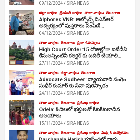
09/12/2024
SIRA NEWS
జిల్లా వార్తలు
ట్రేండింగ్ వార్తలు
తాజా వార్తలు
తెలంగాణ
Alphores VNR: ఆల్ఫోర్స్ విఎన్ఆర్
అద్వర్యంలో పుస్తకాలు పంపిణి…
04/12/2024
SIRA NEWS
తాజా వార్తలు
తెలంగాణ
ప్రజా సమస్యలు
High Court Order:15 రోజుల్లోగా ఐటీడీఏ
కేసులన్నింటినీ కలెక్టర్ కు బదిలీ చేయాలి…
27/11/2024
SIRA NEWS
తాజా వార్తలు
జిల్లా వార్తలు
తెలంగాణ
Advocate Sudheer: న్యాయవాది సంగెం
సుధీర్ కుమార్ కు సేవా పురస్కారం
24/11/2024
SIRA NEWS
తాజా వార్తలు
తెలంగాణ
ప్రముఖ వార్తలు
Odela: ఓదెల‌లో భక్తులతో కిటకిటలాడిన
ఆల‌యాలు
15/11/2024
SIRA NEWS
తాజా వార్తలు
తెలంగాణ
ప్రముఖ వార్తలు
విద్య & ఉద్యోగము
Darshanala Harish:గ్రూప్-4లో వార్డు