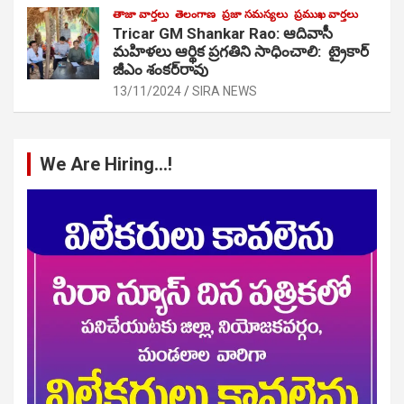
తాజా వార్తలు
తెలంగాణ
ప్రజా సమస్యలు
ప్రముఖ వార్తలు
Tricar GM Shankar Rao: ఆదివాసీ
మహిళలు ఆర్థిక ప్రగతిని సాధించాలి: ట్రైకార్
జీఎం శంకర్‌రావు
13/11/2024
SIRA NEWS
We Are Hiring…!