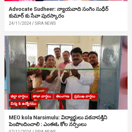
Advocate Sudheer: న్యాయవాది సంగెం సుధీర్
కుమార్ కు సేవా పురస్కారం
24/11/2024
SIRA NEWS
జిల్లా వార్తలు
తాజా వార్తలు
తెలంగాణ
ప్రముఖ వార్తలు
విద్య & ఉద్యోగము
MEO kola Narsimulu: విద్యార్థులు పఠ‌నాసక్తిని
పెంపొందించాలి : ఎంఈఓ కోల నర్సింలు
07/11/2024
SIRA NEWS