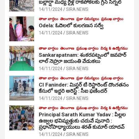
బల్లార్షా మధ్య రైళ్ల రాకపోకలకు గ్రీన్ సిగ్నల్
14/11/2024
SIRA NEWS
తాజా వార్తలు
తెలంగాణ
ప్రజా సమస్యలు
ప్రముఖ వార్తలు
Odela: ఓదెలలో కులగణన సర్వే
14/11/2024
SIRA NEWS
తాజా వార్తలు
తెలంగాణ
ప్రముఖ వార్తలు
విద్య & ఉద్యోగము
Sankarapatnam: శంకరపట్నంలో జవహర్
లాల్ నెహ్రూ జయంతి వేడుకలు
14/11/2024
SIRA NEWS
తాజా వార్తలు
తెలంగాణ
ప్రజా సమస్యలు
ప్రముఖ వార్తలు
CI Faninder: మిస్టర్ టి రెస్టారెంట్ దొంగతనం
కేసులో ఇద్దరి అరెస్ట్ : సీఐ ఫణిందర్
14/11/2024
SIRA NEWS
తాజా వార్తలు
తెలంగాణ
ప్రముఖ వార్తలు
విద్య & ఉద్యోగము
Principal Sarath Kumar Yadav : పిల్లల
ఉజ్వల భవిష్యత్తుకు చదువే పునాది :
ప్రధానోపాధ్యాయులు శరత్ కుమార్ యాదవ్
14/11/2024
SIRA NEWS