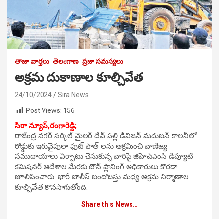
తాజా వార్తలు
తెలంగాణ
ప్రజా సమస్యలు
అక్రమ దుకాణాల కూల్చివేత
24/10/2024
Sira News
Post Views:
156
సిరా న్యూస్,రంగారెడ్డి;
రాజేంద్ర నగర్ సర్కిల్ మైలర్ దేవ్ పల్లి డివిజన్ మదుబన్ కాలనీలో
రోడ్డుకు ఇరువైపులా ఫుట్ పాత్ లను ఆక్రమించి వాణిజ్య
సముదాయాలు ఏర్పాటు చేసుకున్న వారిపై జిహెచ్ఎంసి డిప్యూటీ
కమిషనర్ ఆదేశాల మేరకు టౌన్ ప్లానింగ్ అధికారులు కొరడా
జూలిపించారు. భారీ పోలీస్ బందోబస్తు మధ్య అక్రమ నిర్మాణాల
కూల్చివేత కొనసాగుతోంది.
Share this News…