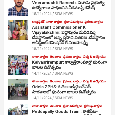
Veeramushti Ramesh: మూడు ప్రభుత్వ
ఉద్యోగాలు సాధించిన వీరముష్టి రమేష్
15/11/2024
SIRA NEWS
ఆంధ్రప్రదేశ్
తాజా వార్తలు
ప్రజా సమస్యలు
ప్రముఖ వార్తలు
Assistant Commissioner K
Vijayalakshmi: పెద్దాపురం మరిడమ్మ
దేవస్థానంలో అన్న ప్రసాద వితరణ :దేవస్థానం
అసిస్టెంట్ కమిషనర్ కే విజయలక్ష్మి
15/11/2024
SIRA NEWS
తాజా వార్తలు
తెలంగాణ
ప్రముఖ వార్తలు
విద్య & ఉద్యోగము
Kalvasrirampur: కాల్వశ్రీరాంపూర్లో ఘనంగా
బాలల దినోత్సవం
14/11/2024
SIRA NEWS
తాజా వార్తలు
తెలంగాణ
ప్రముఖ వార్తలు
విద్య & ఉద్యోగము
Odela ZPHS: ఓదెల జ‌డ్పీహెచ్ఎస్
పాఠ‌శాల‌లో ఘనంగా బాలల దినోత్సవం
14/11/2024
SIRA NEWS
తాజా వార్తలు
తెలంగాణ
ప్రజా సమస్యలు
ప్రముఖ వార్తలు
Peddapally Goods Train : కాజీపేట-