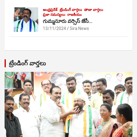
ఆంధ్రప్రదేశ్
ట్రేండింగ్ వార్తలు
తాజా వార్తలు
ప్రజా సమస్యలు
రాజకీయం
గుమ్మనూరు వర్సెస్ జేసీ…
13/11/2024
Sira News
ట్రేండింగ్ వార్తలు