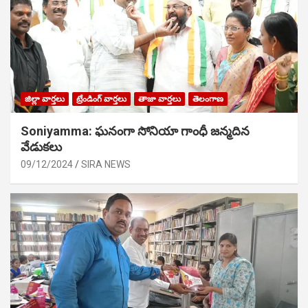
జిల్లా వార్తలు
ట్రేండింగ్ వార్తలు
తాజా వార్తలు
తెలంగాణ
Soniyamma: ఘ‌నంగా సోనియా గాంధీ జ‌న్మ‌దిన
వేడుక‌లు
09/12/2024
SIRA NEWS