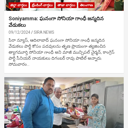
జిల్లా వార్తలు
ట్రేండింగ్ వార్తలు
తాజా వార్తలు
తెలంగాణ
Soniyamma: ఘ‌నంగా సోనియా గాంధీ జ‌న్మ‌దిన
వేడుక‌లు
09/12/2024
SIRA NEWS
సిరా న్యూస్, ఆదిలాబాద్ ఘ‌నంగా సోనియా గాంధీ జ‌న్మ‌దిన
వేడుక‌లు పార్టీ కోసం ప‌ద‌వుల‌ను తృణ ప్రాయంగా త్య‌జించిన
త్యాగమూర్తి సోనియా గాంధీ అని మాజీ మున్సిప‌ల్ చైర్మ‌న్, కాంగ్రెస్
పార్టీ సీనియ‌ర్ నాయ‌కులు దిగంబ‌ర్ రావు పాటిల్ అన్నారు.
సోమవారం…