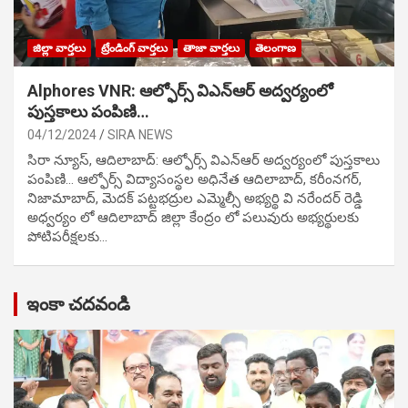
జిల్లా వార్తలు
ట్రేండింగ్ వార్తలు
తాజా వార్తలు
తెలంగాణ
Alphores VNR: ఆల్ఫోర్స్ విఎన్ఆర్ అద్వర్యంలో
పుస్తకాలు పంపిణి…
04/12/2024
SIRA NEWS
సిరా న్యూస్, ఆదిలాబాద్: ఆల్ఫోర్స్ విఎన్ఆర్ అద్వర్యంలో పుస్తకాలు
పంపిణి… ఆల్ఫోర్స్ విద్యాసంస్థల అధినేత ఆదిలాబాద్, కరీంనగర్,
నిజామాబాద్, మెదక్ పట్టభద్రుల ఎమ్మెల్సీ అభ్యర్థి వి నరేందర్ రెడ్డి
అధ్వర్యం లో ఆదిలాబాద్ జిల్లా కేంద్రం లో పలువురు అభ్యర్థులకు
పోటిప‌రీక్ష‌ల‌కు…
ఇంకా చదవండి