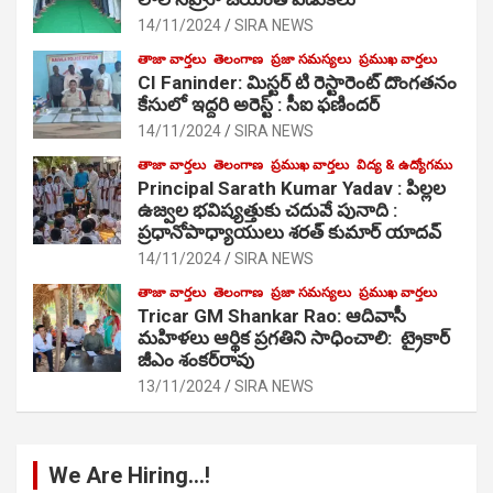
14/11/2024
SIRA NEWS
తాజా వార్తలు
తెలంగాణ
ప్రజా సమస్యలు
ప్రముఖ వార్తలు
CI Faninder: మిస్టర్ టి రెస్టారెంట్ దొంగతనం
కేసులో ఇద్దరి అరెస్ట్ : సీఐ ఫణిందర్
14/11/2024
SIRA NEWS
తాజా వార్తలు
తెలంగాణ
ప్రముఖ వార్తలు
విద్య & ఉద్యోగము
Principal Sarath Kumar Yadav : పిల్లల
ఉజ్వల భవిష్యత్తుకు చదువే పునాది :
ప్రధానోపాధ్యాయులు శరత్ కుమార్ యాదవ్
14/11/2024
SIRA NEWS
తాజా వార్తలు
తెలంగాణ
ప్రజా సమస్యలు
ప్రముఖ వార్తలు
Tricar GM Shankar Rao: ఆదివాసీ
మహిళలు ఆర్థిక ప్రగతిని సాధించాలి: ట్రైకార్
జీఎం శంకర్‌రావు
13/11/2024
SIRA NEWS
We Are Hiring…!