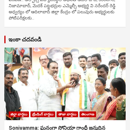
నిజామాబాద్, మెదక్ పట్టభద్రుల ఎమ్మెల్సీ అభ్యర్థి వి నరేందర్ రెడ్డి
అధ్వర్యం లో ఆదిలాబాద్ జిల్లా కేంద్రం లో పలువురు అభ్యర్థులకు
పోటిప‌రీక్ష‌ల‌కు…
ఇంకా చదవండి
జిల్లా వార్తలు
ట్రేండింగ్ వార్తలు
తాజా వార్తలు
తెలంగాణ
Soniyamma: ఘ‌నంగా సోనియా గాంధీ జ‌న్మ‌దిన