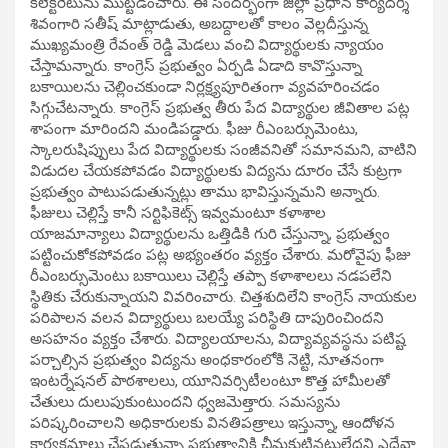
కలెక్టరేటును ముట్టడించారు. ఈ సందర్భంగా జిల్లా ప్రధాన కార్యదర్శి
శివంగారి సతీష్ మాట్లాడుతు, అబద్దాలతో కాలం వెల్లదీస్తున్న
ముఖ్యమంత్రి రేవంత్ రెడ్డి మెడలు వంచి విద్యార్థులకు న్యాయం
చేస్తామన్నారు. కాంగ్రెస్ ప్రభుత్వం ఏర్పడి ఏడాది కావొస్తున్నా
బకాయిలను చెల్లించకుండా నిర్లక్ష్యపూరితంగా వ్యవహరించడం
సిగ్గుచేటన్నారు. కాంగ్రెస్ ప్రభుత్వ తీరు పేద విద్యార్థుల జీవితాల పట్ల
శాపంగా మారిందని మండిపడ్డారు. ఫీజు రీఎంబర్సుమెంటు,
స్కాలరుషిప్పులు పేద విద్యార్థులకు సంజీవనితో సమానమని, వాటిని
విడుదల చేయకపోవడం విద్యార్థులకు విద్యను దూరం చేసే కుట్రగా
ప్రభుత్వం పాటుపడుతున్నట్లు తాము భావిస్తున్నమని అన్నారు.
ఫీజులు చెల్లిస్తే కానీ సర్టిఫికెట్స్ ఇవ్వమంటూ కళాశాల
యాజమాన్యాలు విద్యార్థులను ఒత్తిడికి గురి చేస్తున్నా, ప్రభుత్వం
పట్టించుకోకపోవడం పట్ల అభ్యంతరం వ్యక్తం చేశారు. మరోవైపు ఫీజు
రీఎంబర్సుమెంటు బకాయిలు చెల్లిస్తే తప్పా కళాశాలలు నడపలేని
స్థితికు చేరుకున్నాయని వివరించారు. చిత్తశుదిలేని కాంగ్రెస్ నాయకుల
పరిపాలన వలన విద్యార్థులు బలయ్యే పరిస్థితి దాపురించిందని
అసహనం వ్యక్తం చేశారు. విద్యాలయాలను, విద్యావ్యవస్థను పటిష్ట
పర్చాల్సిన ప్రభుత్వం విద్యను అంధకారంలోకి నెట్టి, నూతనంగా
ఇంటర్నేషనల్ పాఠశాలలు, యూనివర్సిటీలంటూ కొత్త హామీలతో
చేతులు దులుపుకుంటుందని ధ్వజమెత్తారు. సమస్యను
పరిష్కరించాలని అధికారులకు వినతిపత్రాలు ఇస్తున్నా, ఆందోళన
కార్యక్రమాలు చేపడుతున్నా ప్రభుత్వానికి చీమకుట్టినట్టులేదని ఎద్దేవా