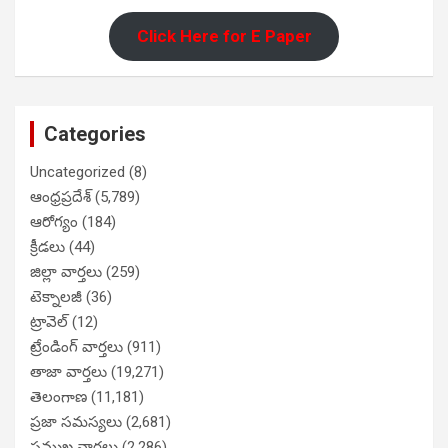
Click Here for E Paper
Categories
Uncategorized
(8)
ఆంధ్రప్రదేశ్
(5,789)
ఆరోగ్యం
(184)
క్రీడలు
(44)
జిల్లా వార్తలు
(259)
టెక్నాలజీ
(36)
ట్రావెల్
(12)
ట్రేండింగ్ వార్తలు
(911)
తాజా వార్తలు
(19,271)
తెలంగాణ
(11,181)
ప్రజా సమస్యలు
(2,681)
ప్రముఖ వార్తలు
(2,286)