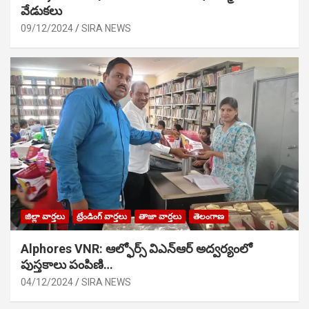
వేడుక‌లు
09/12/2024
SIRA NEWS
జిల్లా వార్తలు
ట్రేండింగ్ వార్తలు
తాజా వార్తలు
తెలంగాణ
Alphores VNR: ఆల్ఫోర్స్ విఎన్ఆర్ అద్వర్యంలో
పుస్తకాలు పంపిణి…
04/12/2024
SIRA NEWS