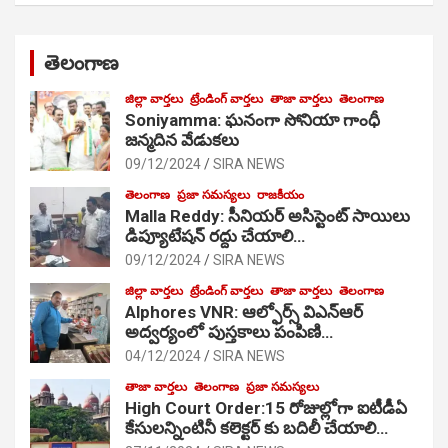
తెలంగాణ
జిల్లా వార్తలు
ట్రేండింగ్ వార్తలు
తాజా వార్తలు
తెలంగాణ
Soniyamma: ఘ‌నంగా సోనియా గాంధీ
జ‌న్మ‌దిన వేడుక‌లు
09/12/2024
SIRA NEWS
తెలంగాణ
ప్రజా సమస్యలు
రాజకీయం
Malla Reddy: సీనియర్ అసిస్టెంట్ సాయిలు
డిప్యూటేషన్ రద్దు చేయాలి…
09/12/2024
SIRA NEWS
జిల్లా వార్తలు
ట్రేండింగ్ వార్తలు
తాజా వార్తలు
తెలంగాణ
Alphores VNR: ఆల్ఫోర్స్ విఎన్ఆర్
అద్వర్యంలో పుస్తకాలు పంపిణి…
04/12/2024
SIRA NEWS
తాజా వార్తలు
తెలంగాణ
ప్రజా సమస్యలు
High Court Order:15 రోజుల్లోగా ఐటీడీఏ
కేసులన్నింటినీ కలెక్టర్ కు బదిలీ చేయాలి…