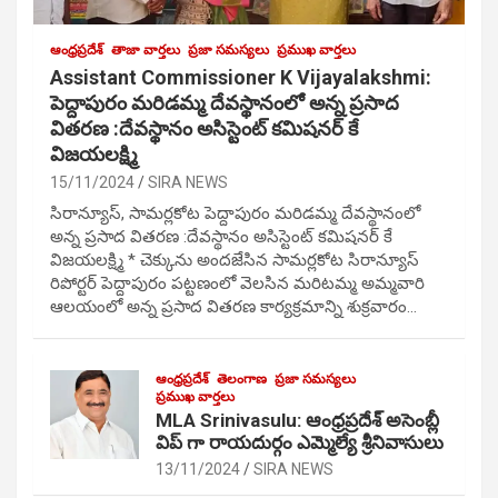
ఆంధ్రప్రదేశ్
తాజా వార్తలు
ప్రజా సమస్యలు
ప్రముఖ వార్తలు
Assistant Commissioner K Vijayalakshmi:
పెద్దాపురం మరిడమ్మ దేవస్థానంలో అన్న ప్రసాద
వితరణ :దేవస్థానం అసిస్టెంట్ కమిషనర్ కే
విజయలక్ష్మి
15/11/2024
SIRA NEWS
సిరాన్యూస్, సామర్లకోట పెద్దాపురం మరిడమ్మ దేవస్థానంలో
అన్న ప్రసాద వితరణ :దేవస్థానం అసిస్టెంట్ కమిషనర్ కే
విజయలక్ష్మి * చెక్కును అందజేసిన సామర్లకోట సిరాన్యూస్
రిపోర్టర్ పెద్దాపురం పట్టణంలో వెలసిన మరిటమ్మ అమ్మవారి
ఆలయంలో అన్న ప్రసాద వితరణ కార్యక్రమాన్ని శుక్రవారం…
ఆంధ్రప్రదేశ్
తెలంగాణ
ప్రజా సమస్యలు
ప్రముఖ వార్తలు
MLA Srinivasulu: ఆంధ్రప్రదేశ్ అసెంబ్లీ
విప్ గా రాయదుర్గం ఎమ్మెల్యే శ్రీనివాసులు
13/11/2024
SIRA NEWS