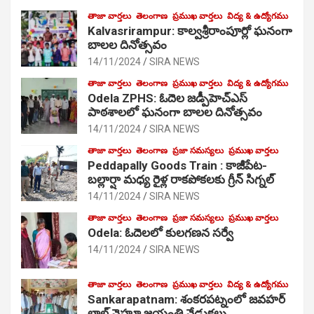
తాజా వార్తలు
తెలంగాణ
ప్రముఖ వార్తలు
విద్య & ఉద్యోగము
Kalvasrirampur: కాల్వశ్రీరాంపూర్లో ఘనంగా
బాలల దినోత్సవం
14/11/2024
SIRA NEWS
తాజా వార్తలు
తెలంగాణ
ప్రముఖ వార్తలు
విద్య & ఉద్యోగము
Odela ZPHS: ఓదెల జ‌డ్పీహెచ్ఎస్
పాఠ‌శాల‌లో ఘనంగా బాలల దినోత్సవం
14/11/2024
SIRA NEWS
తాజా వార్తలు
తెలంగాణ
ప్రజా సమస్యలు
ప్రముఖ వార్తలు
Peddapally Goods Train : కాజీపేట-
బల్లార్షా మధ్య రైళ్ల రాకపోకలకు గ్రీన్ సిగ్నల్
14/11/2024
SIRA NEWS
తాజా వార్తలు
తెలంగాణ
ప్రజా సమస్యలు
ప్రముఖ వార్తలు
Odela: ఓదెలలో కులగణన సర్వే
14/11/2024
SIRA NEWS
తాజా వార్తలు
తెలంగాణ
ప్రముఖ వార్తలు
విద్య & ఉద్యోగము
Sankarapatnam: శంకరపట్నంలో జవహర్
లాల్ నెహ్రూ జయంతి వేడుకలు