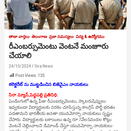
తాజా వార్తలు
తెలంగాణ
ప్రజా సమస్యలు
విద్య & ఉద్యోగము
రీఎంబర్సుమెంటు వెంటనే మంజూరు
చేయాలి
24/10/2024
Sira News
Post Views:
135
కలెక్టరేట్ ను ముట్టడించిన బిజెవైఎం నాయకులు
సిరా న్యూస్,పెద్దపల్లి ప్రతినిధి:
పెండింగులో ఉన్న ఫీజు రీఎంబర్సుమెంటు, స్కాలరుషిప్పులు
ఇవ్వకుండా విద్యార్థులకు నరకం చూపిస్తున్న కాంగ్రెస్ పార్టీ భరతం
పడతామని భారతీయ జనతా యువమోర్చా నాయకులు స్పష్టం
చేసారు. విద్యార్థులకు బకాయిలు ఉన్న రూ.7వేల5వందల కోట్లు
వెంటనే చెల్లించాలని డిమాండ్ చేస్తూ యువమోర్చా నాయకులు