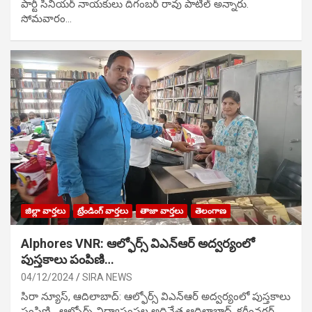
పార్టీ సీనియ‌ర్ నాయ‌కులు దిగంబ‌ర్ రావు పాటిల్ అన్నారు.
సోమవారం…
జిల్లా వార్తలు
ట్రేండింగ్ వార్తలు
తాజా వార్తలు
తెలంగాణ
Alphores VNR: ఆల్ఫోర్స్ విఎన్ఆర్ అద్వర్యంలో
పుస్తకాలు పంపిణి…
04/12/2024
SIRA NEWS
సిరా న్యూస్, ఆదిలాబాద్: ఆల్ఫోర్స్ విఎన్ఆర్ అద్వర్యంలో పుస్తకాలు
పంపిణి… ఆల్ఫోర్స్ విద్యాసంస్థల అధినేత ఆదిలాబాద్, కరీంనగర్,