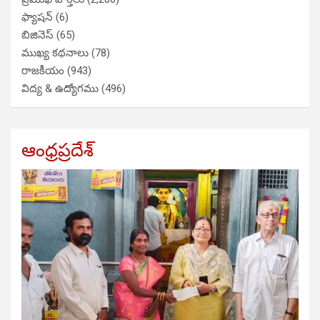
ఫ్యాషన్
(6)
బిజినెస్
(65)
ముఖ్య కథనాలు
(78)
రాజకీయం
(943)
విద్య & ఉద్యోగము
(496)
ఆంధ్రప్రదేశ్