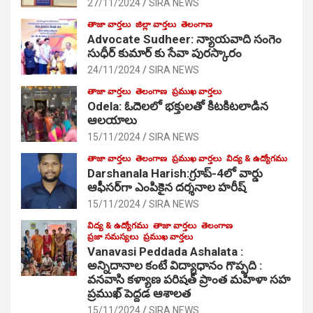
27/11/2024
SIRA NEWS
తాజా వార్తలు
జిల్లా వార్తలు
తెలంగాణ
Advocate Sudheer: న్యాయవాది సంగెం
సుధీర్ కుమార్ కు సేవా పురస్కారం
24/11/2024
SIRA NEWS
తాజా వార్తలు
తెలంగాణ
ప్రముఖ వార్తలు
Odela: ఓదెల‌లో భక్తులతో కిటకిటలాడిన
ఆల‌యాలు
15/11/2024
SIRA NEWS
తాజా వార్తలు
తెలంగాణ
ప్రముఖ వార్తలు
విద్య & ఉద్యోగము
Darshanala Harish:గ్రూప్-4లో వార్డు
ఆఫీసర్‌గా ఎంపికైన దర్శనాల హరీష్
15/11/2024
SIRA NEWS
విద్య & ఉద్యోగము
తాజా వార్తలు
తెలంగాణ
ప్రజా సమస్యలు
ప్రముఖ వార్తలు
Vanavasi Peddada Ashalata :
అన్నిదానాల కంటే విద్యాధానం గొప్పది :
వనవాసి కళ్యాణ పరిషత్ ప్రాంత మహిళా సహ
ప్రముఖ్ పెద్దడ ఆశాలత
15/11/2024
SIRA NEWS