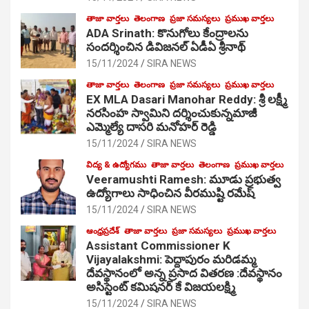
తాజా వార్తలు
తెలంగాణ
ప్రజా సమస్యలు
ప్రముఖ వార్తలు
ADA Srinath: కొనుగోలు కేంద్రాల‌ను
సంద‌ర్శించిన డివిజనల్ ఏడీఏ శ్రీనాథ్
15/11/2024
SIRA NEWS
తాజా వార్తలు
తెలంగాణ
ప్రజా సమస్యలు
ప్రముఖ వార్తలు
EX MLA Dasari Manohar Reddy: శ్రీ లక్ష్మీ
నరసింహ స్వామిని దర్శించుకున్నమాజీ
ఎమ్మెల్యే దాసరి మనోహర్ రెడ్డి
15/11/2024
SIRA NEWS
విద్య & ఉద్యోగము
తాజా వార్తలు
తెలంగాణ
ప్రముఖ వార్తలు
Veeramushti Ramesh: మూడు ప్రభుత్వ
ఉద్యోగాలు సాధించిన వీరముష్టి రమేష్
15/11/2024
SIRA NEWS
ఆంధ్రప్రదేశ్
తాజా వార్తలు
ప్రజా సమస్యలు
ప్రముఖ వార్తలు
Assistant Commissioner K
Vijayalakshmi: పెద్దాపురం మరిడమ్మ
దేవస్థానంలో అన్న ప్రసాద వితరణ :దేవస్థానం
అసిస్టెంట్ కమిషనర్ కే విజయలక్ష్మి
15/11/2024
SIRA NEWS