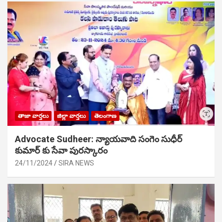
తాజా వార్తలు
జిల్లా వార్తలు
తెలంగాణ
Advocate Sudheer: న్యాయవాది సంగెం సుధీర్
కుమార్ కు సేవా పురస్కారం
24/11/2024
SIRA NEWS