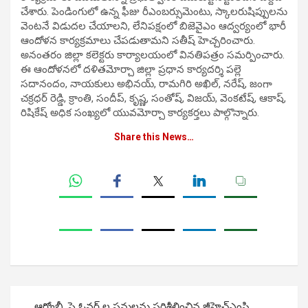
చేశారు. పెండింగులో ఉన్న ఫీజు రీఎంబర్సుమెంటు, స్కాలరుషిప్పులను
వెంటనే విడుదల చేయాలని, లేనిపక్షంలో బిజెవైఎం ఆద్వర్యంలో భారీ
ఆందోళన కార్యక్రమాలు చేపడుతామని సతీష్ హెచ్చరించారు.
అనంతరం జిల్లా కలెక్టరు కార్యాలయంలో వినతిపత్రం సమర్పించారు.
ఈ ఆందోళనలో దళితమోర్చా జిల్లా ప్రధాన కార్యదర్శి పల్లె
సదానందం, నాయకులు అభినయ్, రామగిరి అఖిల్, నరేష్, జంగా
చక్రధర్ రెడ్డి, క్రాంతి, సందీప్, కృష్ణ, సంతోష్, విజయ్, వెంకటేష్, ఆకాష్,
రిషికేష్ అధిక సంఖ్యలో యువమోర్చా కార్యకర్తలు పాల్గొన్నారు.
Share this News…
Post
ఆర్వోబీ, ఫ్లై ఓవర్ ల పనులను పరిశీలించిన జీహెచ్ఎంసి