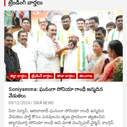
ట్రేండింగ్ వార్తలు
జిల్లా వార్తలు
ట్రేండింగ్ వార్తలు
తాజా వార్తలు
తెలంగాణ
Soniyamma: ఘ‌నంగా సోనియా గాంధీ జ‌న్మ‌దిన
వేడుక‌లు
09/12/2024
SIRA NEWS
సిరా న్యూస్, ఆదిలాబాద్ ఘ‌నంగా సోనియా గాంధీ జ‌న్మ‌దిన
వేడుక‌లు పార్టీ కోసం ప‌ద‌వుల‌ను తృణ ప్రాయంగా త్య‌జించిన
త్యాగమూర్తి సోనియా గాంధీ అని మాజీ మున్సిప‌ల్ చైర్మ‌న్, కాంగ్రెస్