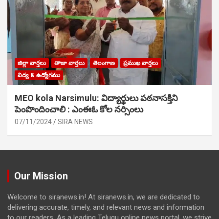
జిల్లా వార్తలు
తాజా వార్తలు
తెలంగాణ
ప్రముఖ వార్తలు
విద్య & ఉద్యోగము
MEO kola Narsimulu: విద్యార్థులు పఠ‌నాసక్తిని
పెంపొందించాలి : ఎంఈఓ కోల నర్సింలు
07/11/2024
SIRA NEWS
Our Mission
Welcome to siranews.in! At siranews.in, we are dedicated to
delivering accurate, timely, and relevant news and information
to our readers. As a leading Telugu online news portal, we strive