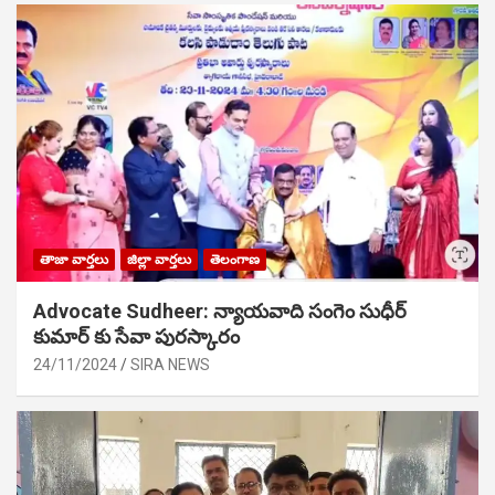
తాజా వార్తలు
జిల్లా వార్తలు
తెలంగాణ
Advocate Sudheer: న్యాయవాది సంగెం సుధీర్
కుమార్ కు సేవా పురస్కారం
24/11/2024
SIRA NEWS