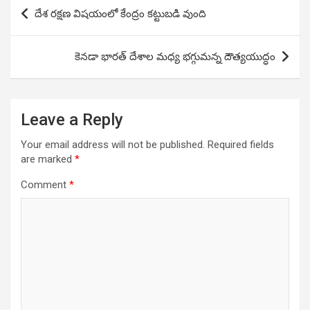
Post
దేశ రక్షణ విషయంలో కేంద్రం కట్టుబడి వుంది
navigation
కెనడా భారత్ దేశాల మధ్య భగ్గుమన్న దౌత్యయుద్ధం
Leave a Reply
Your email address will not be published.
Required fields
are marked
*
Comment
*