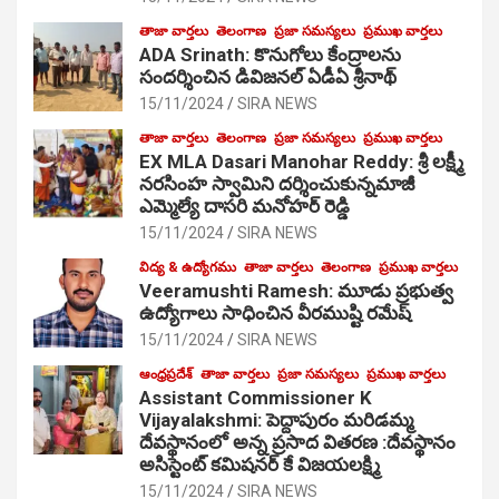
తాజా వార్తలు
తెలంగాణ
ప్రజా సమస్యలు
ప్రముఖ వార్తలు
ADA Srinath: కొనుగోలు కేంద్రాల‌ను
సంద‌ర్శించిన డివిజనల్ ఏడీఏ శ్రీనాథ్
15/11/2024
SIRA NEWS
తాజా వార్తలు
తెలంగాణ
ప్రజా సమస్యలు
ప్రముఖ వార్తలు
EX MLA Dasari Manohar Reddy: శ్రీ లక్ష్మీ
నరసింహ స్వామిని దర్శించుకున్నమాజీ
ఎమ్మెల్యే దాసరి మనోహర్ రెడ్డి
15/11/2024
SIRA NEWS
విద్య & ఉద్యోగము
తాజా వార్తలు
తెలంగాణ
ప్రముఖ వార్తలు
Veeramushti Ramesh: మూడు ప్రభుత్వ
ఉద్యోగాలు సాధించిన వీరముష్టి రమేష్
15/11/2024
SIRA NEWS
ఆంధ్రప్రదేశ్
తాజా వార్తలు
ప్రజా సమస్యలు
ప్రముఖ వార్తలు
Assistant Commissioner K
Vijayalakshmi: పెద్దాపురం మరిడమ్మ
దేవస్థానంలో అన్న ప్రసాద వితరణ :దేవస్థానం
అసిస్టెంట్ కమిషనర్ కే విజయలక్ష్మి
15/11/2024
SIRA NEWS