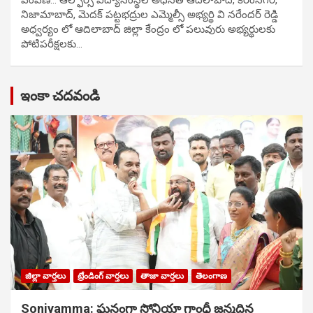
నిజామాబాద్, మెదక్ పట్టభద్రుల ఎమ్మెల్సీ అభ్యర్థి వి నరేందర్ రెడ్డి
అధ్వర్యం లో ఆదిలాబాద్ జిల్లా కేంద్రం లో పలువురు అభ్యర్థులకు
పోటిప‌రీక్ష‌ల‌కు…
ఇంకా చదవండి
జిల్లా వార్తలు
ట్రేండింగ్ వార్తలు
తాజా వార్తలు
తెలంగాణ
Soniyamma: ఘ‌నంగా సోనియా గాంధీ జ‌న్మ‌దిన