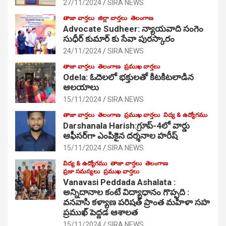
27/11/2024
SIRA NEWS
తాజా వార్తలు
జిల్లా వార్తలు
తెలంగాణ
Advocate Sudheer: న్యాయవాది సంగెం
సుధీర్ కుమార్ కు సేవా పురస్కారం
24/11/2024
SIRA NEWS
తాజా వార్తలు
తెలంగాణ
ప్రముఖ వార్తలు
Odela: ఓదెల‌లో భక్తులతో కిటకిటలాడిన
ఆల‌యాలు
15/11/2024
SIRA NEWS
తాజా వార్తలు
తెలంగాణ
ప్రముఖ వార్తలు
విద్య & ఉద్యోగము
Darshanala Harish:గ్రూప్-4లో వార్డు
ఆఫీసర్‌గా ఎంపికైన దర్శనాల హరీష్
15/11/2024
SIRA NEWS
విద్య & ఉద్యోగము
తాజా వార్తలు
తెలంగాణ
ప్రజా సమస్యలు
ప్రముఖ వార్తలు
Vanavasi Peddada Ashalata :
అన్నిదానాల కంటే విద్యాధానం గొప్పది :
వనవాసి కళ్యాణ పరిషత్ ప్రాంత మహిళా సహ
ప్రముఖ్ పెద్దడ ఆశాలత
15/11/2024
SIRA NEWS