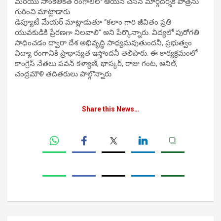
మరియు సాంకేతికత రంగాలలో ఆయన చేసిన మార్గదర్శక పాత్రను
గురించి మాట్లాడారు.
డిప్యూటీ మేయర్ మాట్లాడుతూ “కలాం గారి జీవితం ప్రతి
యువకుడికి ప్రేరణగా నిలవాలి” అని పేర్కొన్నారు. విద్యలో పురోగతి
సాధించడం ద్వారా దేశ అభివృద్ధి సాధ్యమవుతుందనీ, ప్రభుత్వం
విద్యా రంగానికి ప్రాధాన్యత ఇస్తోందనీ తెలిపారు. ఈ కార్యక్రమంలో
కాంగ్రెస్ నేతలు పవన్ కళ్యాణ్, భాస్కర్, రాజు గంట, అనిల్,
చంద్రమౌళి తదితరులు పాల్గొన్నారు
Share this News…