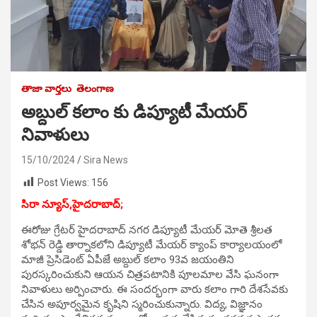
తాజా వార్తలు
తెలంగాణ
అబ్దుల్ కలాం కు డిప్యూటీ మేయర్
నివాళులు
15/10/2024
Sira News
Post Views:
156
సిరా న్యూస్,హైదరాబాద్;
ఈరోజు గ్రేటర్ హైదరాబాద్ నగర డిప్యూటీ మేయర్ మోతె శ్రీలత
శోభన్ రెడ్డి తార్నాకలోని డిప్యూటీ మేయర్ క్యాంప్ కార్యాలయంలో
మాజీ ప్రెసిడెంట్ ఏపీజే అబ్దుల్ కలాం 93వ జయంతిని
పురస్కరించుకుని ఆయన చిత్రపటానికి పూలమాల వేసి ఘనంగా
నివాళులు అర్పించారు. ఈ సందర్భంగా వారు కలాం గారి దేశసేవకు
చేసిన అపూర్వమైన కృషిని స్మరించుకున్నారు. విద్య, విజ్ఞానం