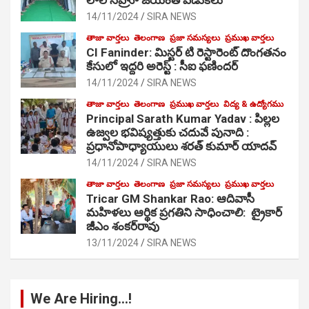
14/11/2024
SIRA NEWS
తాజా వార్తలు
తెలంగాణ
ప్రజా సమస్యలు
ప్రముఖ వార్తలు
CI Faninder: మిస్టర్ టి రెస్టారెంట్ దొంగతనం
కేసులో ఇద్దరి అరెస్ట్ : సీఐ ఫణిందర్
14/11/2024
SIRA NEWS
తాజా వార్తలు
తెలంగాణ
ప్రముఖ వార్తలు
విద్య & ఉద్యోగము
Principal Sarath Kumar Yadav : పిల్లల
ఉజ్వల భవిష్యత్తుకు చదువే పునాది :
ప్రధానోపాధ్యాయులు శరత్ కుమార్ యాదవ్
14/11/2024
SIRA NEWS
తాజా వార్తలు
తెలంగాణ
ప్రజా సమస్యలు
ప్రముఖ వార్తలు
Tricar GM Shankar Rao: ఆదివాసీ
మహిళలు ఆర్థిక ప్రగతిని సాధించాలి: ట్రైకార్
జీఎం శంకర్‌రావు
13/11/2024
SIRA NEWS
We Are Hiring…!