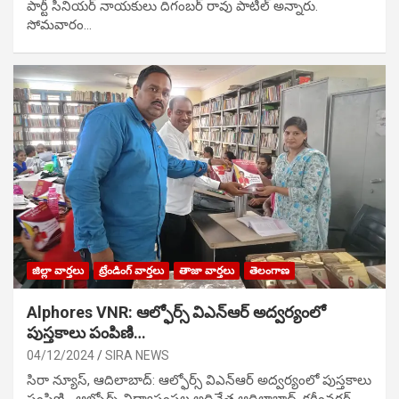
పార్టీ సీనియ‌ర్ నాయ‌కులు దిగంబ‌ర్ రావు పాటిల్ అన్నారు.
సోమవారం…
జిల్లా వార్తలు
ట్రేండింగ్ వార్తలు
తాజా వార్తలు
తెలంగాణ
Alphores VNR: ఆల్ఫోర్స్ విఎన్ఆర్ అద్వర్యంలో
పుస్తకాలు పంపిణి…
04/12/2024
SIRA NEWS
సిరా న్యూస్, ఆదిలాబాద్: ఆల్ఫోర్స్ విఎన్ఆర్ అద్వర్యంలో పుస్తకాలు
పంపిణి… ఆల్ఫోర్స్ విద్యాసంస్థల అధినేత ఆదిలాబాద్, కరీంనగర్,