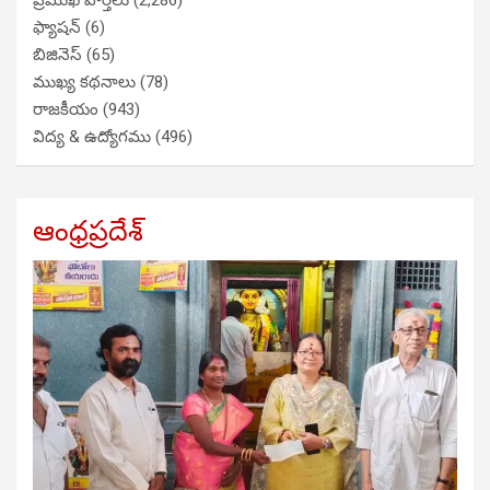
ప్రముఖ వార్తలు
(2,286)
ఫ్యాషన్
(6)
బిజినెస్
(65)
ముఖ్య కథనాలు
(78)
రాజకీయం
(943)
విద్య & ఉద్యోగము
(496)
ఆంధ్రప్రదేశ్