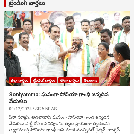
ట్రేండింగ్ వార్తలు
జిల్లా వార్తలు
ట్రేండింగ్ వార్తలు
తాజా వార్తలు
తెలంగాణ
Soniyamma: ఘ‌నంగా సోనియా గాంధీ జ‌న్మ‌దిన
వేడుక‌లు
09/12/2024
SIRA NEWS
సిరా న్యూస్, ఆదిలాబాద్ ఘ‌నంగా సోనియా గాంధీ జ‌న్మ‌దిన
వేడుక‌లు పార్టీ కోసం ప‌ద‌వుల‌ను తృణ ప్రాయంగా త్య‌జించిన
త్యాగమూర్తి సోనియా గాంధీ అని మాజీ మున్సిప‌ల్ చైర్మ‌న్, కాంగ్రెస్