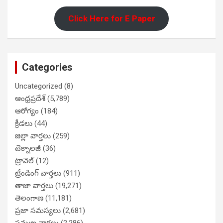
Click Here for E Paper
Categories
Uncategorized
(8)
ఆంధ్రప్రదేశ్
(5,789)
ఆరోగ్యం
(184)
క్రీడలు
(44)
జిల్లా వార్తలు
(259)
టెక్నాలజీ
(36)
ట్రావెల్
(12)
ట్రేండింగ్ వార్తలు
(911)
తాజా వార్తలు
(19,271)
తెలంగాణ
(11,181)
ప్రజా సమస్యలు
(2,681)