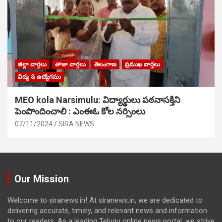
జిల్లా వార్తలు
తాజా వార్తలు
తెలంగాణ
ప్రముఖ వార్తలు
విద్య & ఉద్యోగము
MEO kola Narsimulu: విద్యార్థులు పఠ‌నాసక్తిని
పెంపొందించాలి : ఎంఈఓ కోల నర్సింలు
07/11/2024
SIRA NEWS
Our Mission
Welcome to siranews.in! At siranews.in, we are dedicated to
delivering accurate, timely, and relevant news and information
to our readers. As a leading Telugu online news portal, we strive