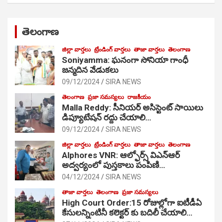
తెలంగాణ
జిల్లా వార్తలు
ట్రేండింగ్ వార్తలు
తాజా వార్తలు
తెలంగాణ
Soniyamma: ఘ‌నంగా సోనియా గాంధీ
జ‌న్మ‌దిన వేడుక‌లు
09/12/2024
SIRA NEWS
తెలంగాణ
ప్రజా సమస్యలు
రాజకీయం
Malla Reddy: సీనియర్ అసిస్టెంట్ సాయిలు
డిప్యూటేషన్ రద్దు చేయాలి…
09/12/2024
SIRA NEWS
జిల్లా వార్తలు
ట్రేండింగ్ వార్తలు
తాజా వార్తలు
తెలంగాణ
Alphores VNR: ఆల్ఫోర్స్ విఎన్ఆర్
అద్వర్యంలో పుస్తకాలు పంపిణి…
04/12/2024
SIRA NEWS
తాజా వార్తలు
తెలంగాణ
ప్రజా సమస్యలు
High Court Order:15 రోజుల్లోగా ఐటీడీఏ
కేసులన్నింటినీ కలెక్టర్ కు బదిలీ చేయాలి…