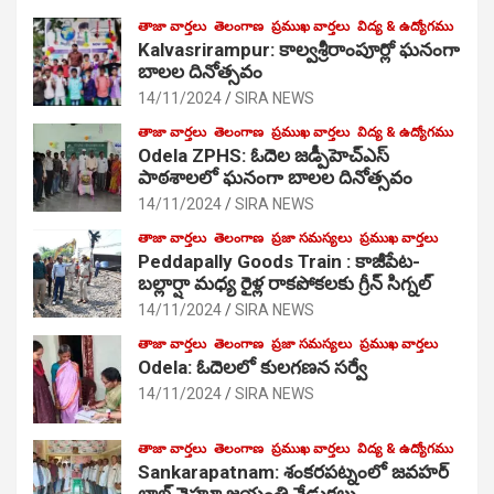
తాజా వార్తలు
తెలంగాణ
ప్రముఖ వార్తలు
విద్య & ఉద్యోగము
Kalvasrirampur: కాల్వశ్రీరాంపూర్లో ఘనంగా
బాలల దినోత్సవం
14/11/2024
SIRA NEWS
తాజా వార్తలు
తెలంగాణ
ప్రముఖ వార్తలు
విద్య & ఉద్యోగము
Odela ZPHS: ఓదెల జ‌డ్పీహెచ్ఎస్
పాఠ‌శాల‌లో ఘనంగా బాలల దినోత్సవం
14/11/2024
SIRA NEWS
తాజా వార్తలు
తెలంగాణ
ప్రజా సమస్యలు
ప్రముఖ వార్తలు
Peddapally Goods Train : కాజీపేట-
బల్లార్షా మధ్య రైళ్ల రాకపోకలకు గ్రీన్ సిగ్నల్
14/11/2024
SIRA NEWS
తాజా వార్తలు
తెలంగాణ
ప్రజా సమస్యలు
ప్రముఖ వార్తలు
Odela: ఓదెలలో కులగణన సర్వే
14/11/2024
SIRA NEWS
తాజా వార్తలు
తెలంగాణ
ప్రముఖ వార్తలు
విద్య & ఉద్యోగము
Sankarapatnam: శంకరపట్నంలో జవహర్
లాల్ నెహ్రూ జయంతి వేడుకలు