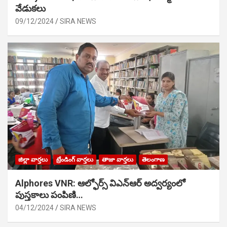
వేడుక‌లు
09/12/2024
SIRA NEWS
జిల్లా వార్తలు
ట్రేండింగ్ వార్తలు
తాజా వార్తలు
తెలంగాణ
Alphores VNR: ఆల్ఫోర్స్ విఎన్ఆర్ అద్వర్యంలో
పుస్తకాలు పంపిణి…
04/12/2024
SIRA NEWS