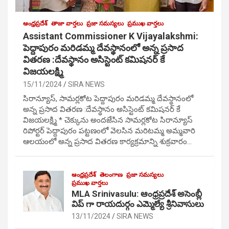
ఆంధ్రప్రదేశ్
తాజా వార్తలు
ప్రజా సమస్యలు
ప్రముఖ వార్తలు
Assistant Commissioner K Vijayalakshmi:
పెద్దాపురం మరిడమ్మ దేవస్థానంలో అన్న ప్రసాద
వితరణ :దేవస్థానం అసిస్టెంట్ కమిషనర్ కే
విజయలక్ష్మి
15/11/2024
SIRA NEWS
సిరాన్యూస్, సామర్లకోట పెద్దాపురం మరిడమ్మ దేవస్థానంలో
అన్న ప్రసాద వితరణ :దేవస్థానం అసిస్టెంట్ కమిషనర్ కే
విజయలక్ష్మి * చెక్కును అందజేసిన సామర్లకోట సిరాన్యూస్
రిపోర్టర్ పెద్దాపురం పట్టణంలో వెలసిన మరిటమ్మ అమ్మవారి
ఆలయంలో అన్న ప్రసాద వితరణ కార్యక్రమాన్ని శుక్రవారం…
ఆంధ్రప్రదేశ్
తెలంగాణ
ప్రజా సమస్యలు
ప్రముఖ వార్తలు
MLA Srinivasulu: ఆంధ్రప్రదేశ్ అసెంబ్లీ
విప్ గా రాయదుర్గం ఎమ్మెల్యే శ్రీనివాసులు
13/11/2024
SIRA NEWS