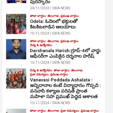
పురస్కారం
24/11/2024
SIRA NEWS
తాజా వార్తలు
తెలంగాణ
ప్రముఖ వార్తలు
Odela: ఓదెల‌లో భక్తులతో
కిటకిటలాడిన ఆల‌యాలు
15/11/2024
SIRA NEWS
తాజా వార్తలు
తెలంగాణ
ప్రముఖ వార్తలు
విద్య & ఉద్యోగము
Darshanala Harish:గ్రూప్-4లో వార్డు
ఆఫీసర్‌గా ఎంపికైన దర్శనాల హరీష్
15/11/2024
SIRA NEWS
విద్య & ఉద్యోగము
తాజా వార్తలు
తెలంగాణ
ప్రజా సమస్యలు
ప్రముఖ వార్తలు
Vanavasi Peddada Ashalata :
అన్నిదానాల కంటే విద్యాధానం గొప్పది :
వనవాసి కళ్యాణ పరిషత్ ప్రాంత
మహిళా సహ ప్రముఖ్ పెద్దడ ఆశాలత
15/11/2024
SIRA NEWS
తాజా వార్తలు
తెలంగాణ
ప్రజా సమస్యలు
ప్రముఖ వార్తలు