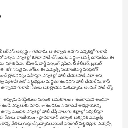
ా
ఆర్ఎస్ అభ్యర్థిగా గెలిచారు. ఆ తర్వాత జరిగిన ఎన్నికల్లో గులాబీ
 వచ్చిన ఎన్నికల్లో కూడా పోటీ చేసేందుకు పెద్దగా ఆసక్తి చూపలేదు. ఈ
ీ సీఎం కేసీఆర్, పార్టీ వర్కింగ్ ప్రెసిడెంట్ కేటీఆర్, ట్రబుల్
త, జోగినపల్లి సంతోశ్‌లు ఈ ఎమ్మెల్సీ నియోజకవర్గ పరిధిలోకే
 నుంచే ప్రాతినిధ్యం వహిస్తూ..ఎన్నికల్లో పోటీ చేయకపోతే ఎలా అని
త్వ వ్యతిరేకతతో పట్టభద్రుల మద్దతు ఉండదని పోటీ చేయలేదు. కానీ
తో ఉన్నారని గులాబీ నేతలు అభిప్రాయపడుతున్నారు. అందుకే పోటీ చేస్తే
ోతుందని.. అప్పుడు పరిస్థితులు మరింత అనుకూలంగా ఉంటాయని అంచనా
ర్టీగా ఉండి ఎన్నికలకు దూరంగా ఉండటం సరికాదనే అభిప్రాయాన్ని
ా..మండలి ఎన్నికల్లో పోటీ చేస్తే నాలుగు జిల్లాల్లో పర్యటిస్తూ
ు నేతలు. రాజకీయంగా హైదరాబాద్ తర్వాత అత్యధిక ఎమ్మెల్యే
ని నేతలు గుర్తు చేస్తున్నారు.అయితే వరంగల్‌ పట్టభద్రుల ఎమ్మెల్సీ