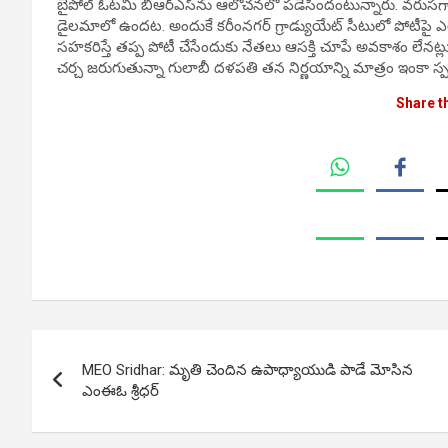
బైపోల్ ఓటమి బీఆర్ఎస్‌ను ఆలోచనలో పడేసిందంటున్నారు. వరుసగా ఎన్
డైలమాలో ఉందట. అందుకే కరీంనగర్ గ్రాడ్యుయేట్ సీటులో పోటీపై ఎటూ
సహకరిస్తే తప్ప పోటీ చేసేందుకు నేతలు ఆసక్తి చూపే అవకాశం లేనట్లు త
చర్చ జరుగుతున్నా గులాబీ దళపతి తన నిర్ణయాన్ని మాత్రం ఇంకా స్పష
Share t
Post
MEO Sridhar: మృతి చెందిన ఉపాధ్యాయుడి పాడే మోసిన
navigation
ఎంఈఓ శ్రీధర్