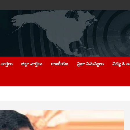
వార్తలు
జిల్లా వార్తలు
రాజకీయం
ప్రజా సమస్యలు
విద్య & 