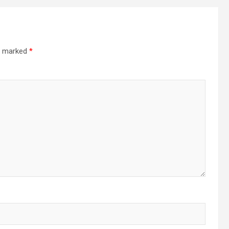
re marked
*