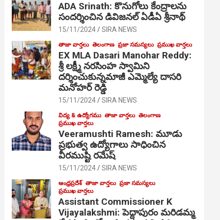
ADA Srinath: కొనుగోలు కేంద్రాల‌ను
సంద‌ర్శించిన డివిజనల్ ఏడీఏ శ్రీనాథ్
15/11/2024
SIRA NEWS
తాజా వార్తలు
తెలంగాణ
ప్రజా సమస్యలు
ప్రముఖ వార్తలు
EX MLA Dasari Manohar Reddy:
శ్రీ లక్ష్మీ నరసింహ స్వామిని
దర్శించుకున్నమాజీ ఎమ్మెల్యే దాసరి
మనోహర్ రెడ్డి
15/11/2024
SIRA NEWS
విద్య & ఉద్యోగము
తాజా వార్తలు
తెలంగాణ
ప్రముఖ వార్తలు
Veeramushti Ramesh: మూడు
ప్రభుత్వ ఉద్యోగాలు సాధించిన
వీరముష్టి రమేష్
15/11/2024
SIRA NEWS
ఆంధ్రప్రదేశ్
తాజా వార్తలు
ప్రజా సమస్యలు
ప్రముఖ వార్తలు
Assistant Commissioner K
Vijayalakshmi: పెద్దాపురం మరిడమ్మ