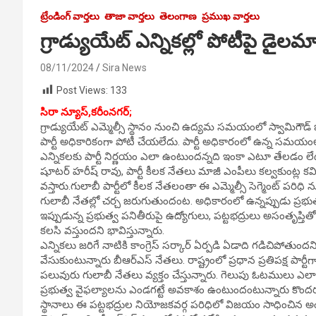
ట్రేండింగ్ వార్తలు
తాజా వార్తలు
తెలంగాణ
ప్రముఖ వార్తలు
గ్రాడ్యుయేట్ ఎన్నికల్లో పోటీపై డైలమ
08/11/2024
Sira News
Post Views:
133
సిరా న్యూస్,కరీంనగర్;
గ్రాడ్యుయేట్ ఎమ్మెల్సీ స్థానం నుంచి ఉద్యమ సమయంలో స్వామిగౌడ్ బీ
పార్టీ అధికారికంగా పోటీ చేయలేదు. పార్టీ అధికారంలో ఉన్న సమయంలో
ఎన్నికలకు పార్టీ నిర్ణయం ఎలా ఉంటుందన్నది ఇంకా ఎటూ తేలడం లేదు. మాజ
షూటర్ హరీష్ రావు, పార్టీ కీలక నేతలు మాజీ ఎంపీలు కల్వకుంట్ల కవి
వస్తారు.గులాబీ పార్టీలో కీలక నేతలంతా ఈ ఎమ్మెల్సీ సెగ్మెంట్‌ పరిధి
గులాబీ నేతల్లో చర్చ జరుగుతుందంట. అధికారంలో ఉన్నప్పుడు ప్రభు
ఇప్పుడున్న ప్రభుత్వ పనితీరుపై ఉద్యోగులు, పట్టభద్రులు అసంతృప్తి
కలసి వస్తుందని భావిస్తున్నారు.
ఎన్నికలు జరిగే నాటికి కాంగ్రెస్ సర్కార్‌ ఏర్పడి ఏడాది గడిచిప
వేసుకుంటున్నారు బీఆర్ఎస్ నేతలు. రాష్ట్రంలో ప్రధాన ప్రతిపక్ష పా
పలువురు గులాబీ నేతలు వ్యక్తం చేస్తున్నారు. గెలుపు ఓటములు ఎలా ఉన్న
ప్రభుత్వ వైఫల్యాలను ఎండగట్టే అవకాశం ఉంటుందంటున్నారు కొందర
స్థానాలు ఈ పట్టభద్రుల నియోజకవర్గ పరిధిలో విజయం సాధించిన అంశాన్