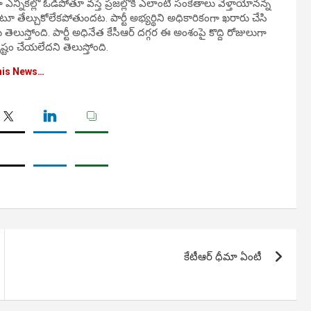
నికల్లో ఓడిపోతూ వస్తే ప్రజల్లోకి ఎలాంటి సంకేతాలు వెళ్తాయోనన్న
 తేల్చుకోలేకపోతుందట. పార్టీ అభ్యర్థిని అధికారికంగా ఖరారు చేసి
ెలుస్తోంది. పార్టీ అధినేత కేసీఆర్ దగ్గర ఈ అంశంపై కొద్ది రోజులుగా
్టం చేయలేదని తెలుస్తోంది.
his News…
కేటీఆర్ ధీమా ఏంటీ