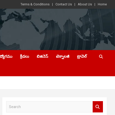
Terms & Conditions
Contact Us
About Us
Home
ఉద్యోగము
క్రీడలు
బిజినెస్
టెక్నాలజీ
ట్రావెల్
S
e
a