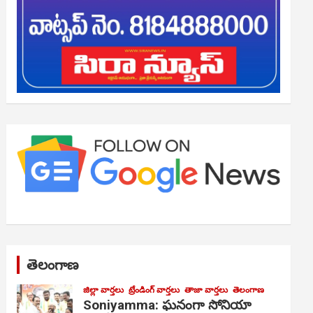
తెలంగాణ
జిల్లా వార్తలు
ట్రేండింగ్ వార్తలు
తాజా వార్తలు
తెలంగాణ
Soniyamma: ఘ‌నంగా సోనియా