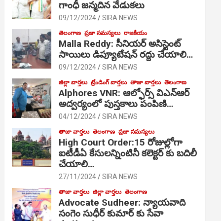
గాంధీ జ‌న్మ‌దిన వేడుక‌లు
09/12/2024
SIRA NEWS
తెలంగాణ
ప్రజా సమస్యలు
రాజకీయం
Malla Reddy: సీనియర్ అసిస్టెంట్
సాయిలు డిప్యూటేషన్ రద్దు చేయాలి…
09/12/2024
SIRA NEWS
జిల్లా వార్తలు
ట్రేండింగ్ వార్తలు
తాజా వార్తలు
తెలంగాణ
Alphores VNR: ఆల్ఫోర్స్ విఎన్ఆర్
అద్వర్యంలో పుస్తకాలు పంపిణి…
04/12/2024
SIRA NEWS
తాజా వార్తలు
తెలంగాణ
ప్రజా సమస్యలు
High Court Order:15 రోజుల్లోగా
ఐటీడీఏ కేసులన్నింటినీ కలెక్టర్ కు బదిలీ
చేయాలి…
27/11/2024
SIRA NEWS
తాజా వార్తలు
జిల్లా వార్తలు
తెలంగాణ
Advocate Sudheer: న్యాయవాది
సంగెం సుధీర్ కుమార్ కు సేవా