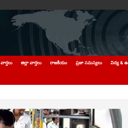
వార్తలు
జిల్లా వార్తలు
రాజకీయం
ప్రజా సమస్యలు
విద్య & 