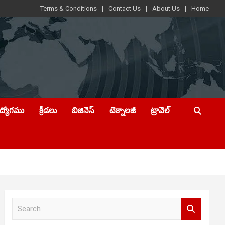
Terms & Conditions
Contact Us
About Us
Home
ఉద్యోగము
క్రీడలు
బిజినెస్
టెక్నాలజీ
ట్రావెల్
S
e
a