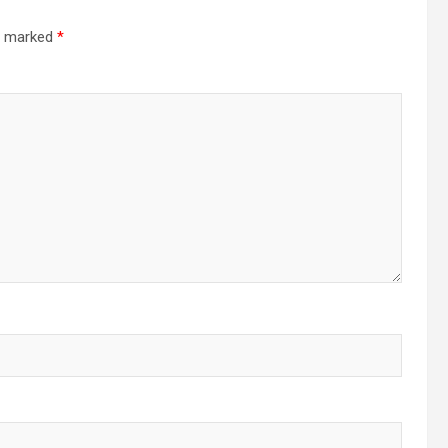
re marked
*