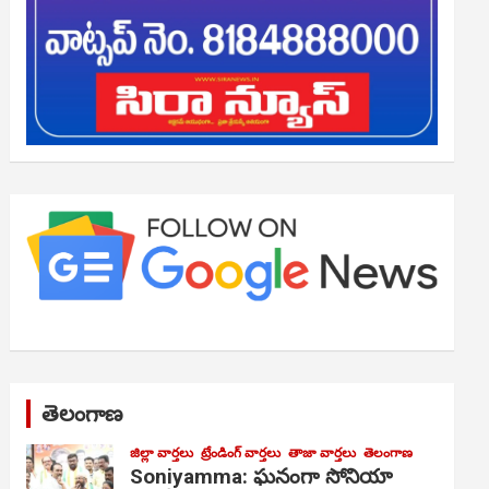
తెలంగాణ
జిల్లా వార్తలు
ట్రేండింగ్ వార్తలు
తాజా వార్తలు
తెలంగాణ
Soniyamma: ఘ‌నంగా సోనియా