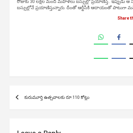
రోజుకు 30 లక్షల మంది మహిళలు బస్సుల్లో ప్రయాణిస్తే.. ఇప్పుడు 
బస్సుల్లోనే ప్రయాణిస్తున్నారు. దీంతో ఆర్టీసీకి ఆదాయంతో పాటుగా
Share t
Post
కురుమూర్తి ఉత్సవాలకు రూ.110 కోట్లు
navigation