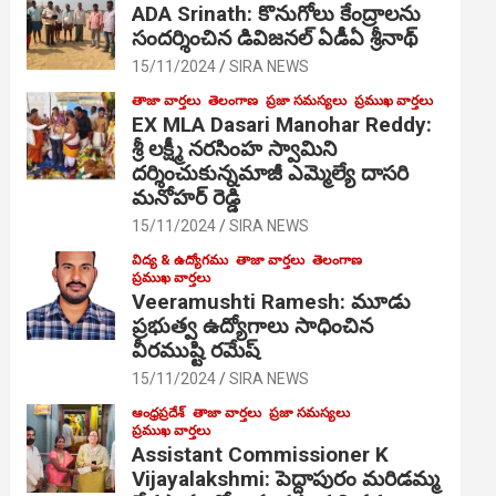
ADA Srinath: కొనుగోలు కేంద్రాల‌ను
సంద‌ర్శించిన డివిజనల్ ఏడీఏ శ్రీనాథ్
15/11/2024
SIRA NEWS
తాజా వార్తలు
తెలంగాణ
ప్రజా సమస్యలు
ప్రముఖ వార్తలు
EX MLA Dasari Manohar Reddy:
శ్రీ లక్ష్మీ నరసింహ స్వామిని
దర్శించుకున్నమాజీ ఎమ్మెల్యే దాసరి
మనోహర్ రెడ్డి
15/11/2024
SIRA NEWS
విద్య & ఉద్యోగము
తాజా వార్తలు
తెలంగాణ
ప్రముఖ వార్తలు
Veeramushti Ramesh: మూడు
ప్రభుత్వ ఉద్యోగాలు సాధించిన
వీరముష్టి రమేష్
15/11/2024
SIRA NEWS
ఆంధ్రప్రదేశ్
తాజా వార్తలు
ప్రజా సమస్యలు
ప్రముఖ వార్తలు
Assistant Commissioner K
Vijayalakshmi: పెద్దాపురం మరిడమ్మ