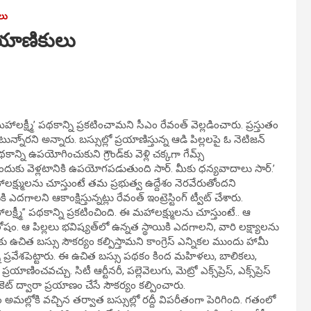
లు
ప్రయాణికులు
క్ష్మీ’ పథకాన్ని ప్రకటించామని సీఎం రేవంత్ వెల్లడించారు. ప్రస్తుతం
్నా్రని అన్నారు. బస్సుల్లో ప్రయాణిస్తున్న ఆడి పిల్లలపై ఓ నెటిజన్
కాన్ని ఉపయోగించుకుని గ్రౌండ్‌కు వెళ్లి చక్కగా గేమ్స్
ుందుకు వెళ్లటానికి ఉపయోగపడుతుంది సార్. మీకు ధన్యవాదాలు సార్.’
ాలక్ష్ములను చూస్తుంటే తమ ప్రభుత్వ ఉద్దేశం నెరవేరుతోందని
లని ఆకాంక్షిస్తున్నట్లు రేవంత్ ఇంట్రెస్టింగ్ ట్వీట్ చేశారు.
లక్ష్మీ” పథకాన్ని ప్రకటించింది. ఈ మహాలక్ష్ములను చూస్తుంటే.. ఆ
 ఆ పిల్లలు భవిష్యత్‌లో ఉన్నత స్థాయికి ఎదగాలని, వారి లక్ష్యాలను
లకు ఉచిత బస్సు సౌకర్యం కల్పిస్తామని కాంగ్రెస్ ఎన్నికల ముందు హామీ
్ని ప్రవేశపెట్టారు. ఈ ఉచిత బస్సు పథకం కింద మహిళలు, బాలికలు,
రయాణించవచ్చు. సిటీ ఆర్టీనరీ, పల్లెవెలుగు, మెట్రో ఎక్స్‌ప్రెస్, ఎక్స్‌ప్రెస్
ికెట్ ద్వారా ప్రయాణం చేసే సౌకర్యం కల్పించారు.
్లోకి వచ్చిన తర్వాత బస్సుల్లో రద్దీ విపరీతంగా పెరిగింది. గతంలో