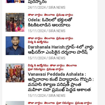
పురస్కారం
24/11/2024
SIRA NEWS
తాజా వార్తలు
తెలంగాణ
ప్రముఖ వార్తలు
Odela: ఓదెల‌లో భక్తులతో
కిటకిటలాడిన ఆల‌యాలు
15/11/2024
SIRA NEWS
తాజా వార్తలు
తెలంగాణ
ప్రముఖ వార్తలు
విద్య & ఉద్యోగము
Darshanala Harish:గ్రూప్-4లో వార్డు
ఆఫీసర్‌గా ఎంపికైన దర్శనాల హరీష్
15/11/2024
SIRA NEWS
విద్య & ఉద్యోగము
తాజా వార్తలు
తెలంగాణ
ప్రజా సమస్యలు
ప్రముఖ వార్తలు
Vanavasi Peddada Ashalata :
అన్నిదానాల కంటే విద్యాధానం గొప్పది :
వనవాసి కళ్యాణ పరిషత్ ప్రాంత
మహిళా సహ ప్రముఖ్ పెద్దడ ఆశాలత
15/11/2024
SIRA NEWS
తాజా వార్తలు
తెలంగాణ
ప్రజా సమస్యలు
ప్రముఖ వార్తలు