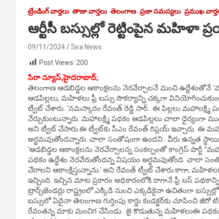
ట్రేండింగ్ వార్తలు
తాజా వార్తలు
తెలంగాణ
ప్రజా సమస్యలు
ప్రముఖ వార్త
ఆర్టీసీ బస్సుల్లో రెట్టింపైన మహిళా 
09/11/2024
Sira News
Post Views:
200
సిరా న్యూస్,హైదరాబాద్;
తెలంగాణ ఆడబిడ్డల ఆకాంక్షలను నెరవేర్చాలనే మంచి ఉద్దేశంతోనే ‘మహాల
ఆడపిల్లలు, మహిళలు ఫ్రీ బస్సు సౌకర్యాన్ని చక్కగా వినియోగించుకుంటున
ట్వీట్ చేశారు. ‘నమస్కారం రేవంత్ రెడ్డి సార్.. ఈ పిల్లలు మహాలక్ష్మి పథ
నేర్చుకుంటున్నారు. మహాలక్ష్మి పథకం ఆడపిల్లలు చాలా ధైర్యంగా మ
అని ట్వీట్ చేసారు.ఈ ట్వీట్‌కు సీఎం రేవంత్ రిప్లయ్ ఇచ్చారు. ఈ మహ
అర్థమవుతోందన్నారు. చాలా సంతోషంగా ఉందని.. వీరు ఉన్నత స్థాయికి ఎదగా
‘ఆడబిడ్డల ఆకాంక్షలను నెరవేర్చాలన్న సంకల్పంతో కాంగ్రెస్ పార్టీ “మహా
పథకం ఉద్ధేశం నెరవేరుతోందన్న విషయం అర్థమవుతోంది. చాలా సంతోషం.
చేరాలని ఆకాంక్షిస్తున్నాను.’ అని రేవంత్ ట్వీట్ చేశారు.కాగా, మహిళ
ఇచ్చింది. ఇచ్చిన మాట ప్రకారం అధికారంలోకి రాగానే ఫ్రీ బస్ పథకాన
ట్రాన్స్‌జెండర్లు రాష్ట్రంలో ఎక్కిడి నుంచి ఎక్కడికైనా ఉచితంగా బస్సుల్లో ప్
బస్సులో ఏదైనా తెలంగాణ గుర్తింపు కార్డు కండక్టర్‌కు చూపించి జీరో ట
రేవంతన్న మాకు మంచిగ చేసిండు.. జై కొడుతున్న మహిళలుఈ పథకం అమల