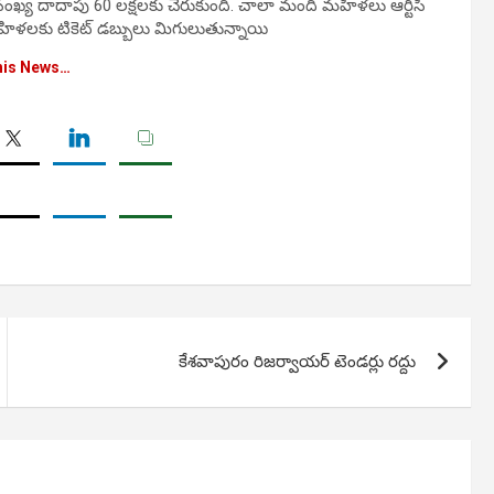
ఆ సంఖ్య దాదాపు 60 లక్షలకు చేరుకుంది. చాలా మంది మహిళలు ఆర్టీసీ
 మహిళలకు టికెట్ డబ్బులు మిగులుతున్నాయి
his News…
కేశవాపురం రిజర్వాయర్ టెండర్లు రద్దు