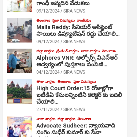
గాంధీ జ‌న్మ‌దిన వేడుక‌లు
09/12/2024
SIRA NEWS
తెలంగాణ
ప్రజా సమస్యలు
రాజకీయం
Malla Reddy: సీనియర్ అసిస్టెంట్
సాయిలు డిప్యూటేషన్ రద్దు చేయాలి…
09/12/2024
SIRA NEWS
జిల్లా వార్తలు
ట్రేండింగ్ వార్తలు
తాజా వార్తలు
తెలంగాణ
Alphores VNR: ఆల్ఫోర్స్ విఎన్ఆర్
అద్వర్యంలో పుస్తకాలు పంపిణి…
04/12/2024
SIRA NEWS
తాజా వార్తలు
తెలంగాణ
ప్రజా సమస్యలు
High Court Order:15 రోజుల్లోగా
ఐటీడీఏ కేసులన్నింటినీ కలెక్టర్ కు బదిలీ
చేయాలి…
27/11/2024
SIRA NEWS
తాజా వార్తలు
జిల్లా వార్తలు
తెలంగాణ
Advocate Sudheer: న్యాయవాది
సంగెం సుధీర్ కుమార్ కు సేవా