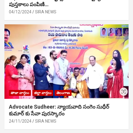
పుస్తకాలు పంపిణి…
04/12/2024
SIRA NEWS
తాజా వార్తలు
జిల్లా వార్తలు
తెలంగాణ
Advocate Sudheer: న్యాయవాది సంగెం సుధీర్
కుమార్ కు సేవా పురస్కారం
24/11/2024
SIRA NEWS