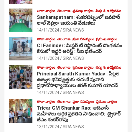
తాజా వార్తలు
తెలంగాణ
ప్రముఖ వార్తలు
విద్య & ఉద్యోగము
Sankarapatnam: శంకరపట్నంలో జవహర్
లాల్ నెహ్రూ జయంతి వేడుకలు
14/11/2024
SIRA NEWS
తాజా వార్తలు
తెలంగాణ
ప్రజా సమస్యలు
ప్రముఖ వార్తలు
CI Faninder: మిస్టర్ టి రెస్టారెంట్ దొంగతనం
కేసులో ఇద్దరి అరెస్ట్ : సీఐ ఫణిందర్
14/11/2024
SIRA NEWS
తాజా వార్తలు
తెలంగాణ
ప్రముఖ వార్తలు
విద్య & ఉద్యోగము
Principal Sarath Kumar Yadav : పిల్లల
ఉజ్వల భవిష్యత్తుకు చదువే పునాది :
ప్రధానోపాధ్యాయులు శరత్ కుమార్ యాదవ్
14/11/2024
SIRA NEWS
తాజా వార్తలు
తెలంగాణ
ప్రజా సమస్యలు
ప్రముఖ వార్తలు
Tricar GM Shankar Rao: ఆదివాసీ
మహిళలు ఆర్థిక ప్రగతిని సాధించాలి: ట్రైకార్
జీఎం శంకర్‌రావు
13/11/2024
SIRA NEWS