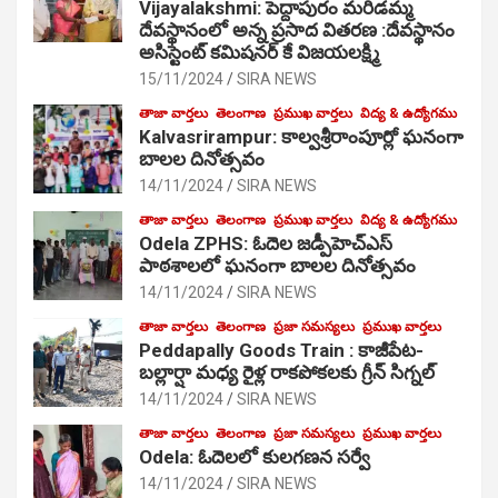
Vijayalakshmi: పెద్దాపురం మరిడమ్మ
దేవస్థానంలో అన్న ప్రసాద వితరణ :దేవస్థానం
అసిస్టెంట్ కమిషనర్ కే విజయలక్ష్మి
15/11/2024
SIRA NEWS
తాజా వార్తలు
తెలంగాణ
ప్రముఖ వార్తలు
విద్య & ఉద్యోగము
Kalvasrirampur: కాల్వశ్రీరాంపూర్లో ఘనంగా
బాలల దినోత్సవం
14/11/2024
SIRA NEWS
తాజా వార్తలు
తెలంగాణ
ప్రముఖ వార్తలు
విద్య & ఉద్యోగము
Odela ZPHS: ఓదెల జ‌డ్పీహెచ్ఎస్
పాఠ‌శాల‌లో ఘనంగా బాలల దినోత్సవం
14/11/2024
SIRA NEWS
తాజా వార్తలు
తెలంగాణ
ప్రజా సమస్యలు
ప్రముఖ వార్తలు
Peddapally Goods Train : కాజీపేట-
బల్లార్షా మధ్య రైళ్ల రాకపోకలకు గ్రీన్ సిగ్నల్
14/11/2024
SIRA NEWS
తాజా వార్తలు
తెలంగాణ
ప్రజా సమస్యలు
ప్రముఖ వార్తలు
Odela: ఓదెలలో కులగణన సర్వే
14/11/2024
SIRA NEWS