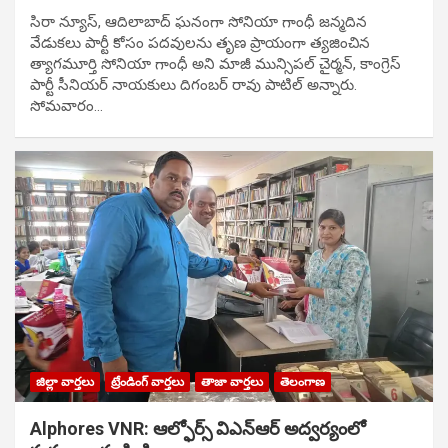
సిరా న్యూస్, ఆదిలాబాద్ ఘ‌నంగా సోనియా గాంధీ జ‌న్మ‌దిన
వేడుక‌లు పార్టీ కోసం ప‌ద‌వుల‌ను తృణ ప్రాయంగా త్య‌జించిన
త్యాగమూర్తి సోనియా గాంధీ అని మాజీ మున్సిప‌ల్ చైర్మ‌న్, కాంగ్రెస్
పార్టీ సీనియ‌ర్ నాయ‌కులు దిగంబ‌ర్ రావు పాటిల్ అన్నారు.
సోమవారం…
జిల్లా వార్తలు
ట్రేండింగ్ వార్తలు
తాజా వార్తలు
తెలంగాణ
Alphores VNR: ఆల్ఫోర్స్ విఎన్ఆర్ అద్వర్యంలో