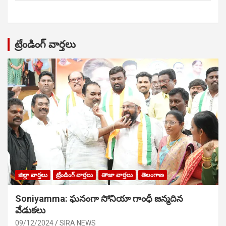
ట్రేండింగ్ వార్తలు
జిల్లా వార్తలు
ట్రేండింగ్ వార్తలు
తాజా వార్తలు
తెలంగాణ
Soniyamma: ఘ‌నంగా సోనియా గాంధీ జ‌న్మ‌దిన
వేడుక‌లు
09/12/2024
SIRA NEWS