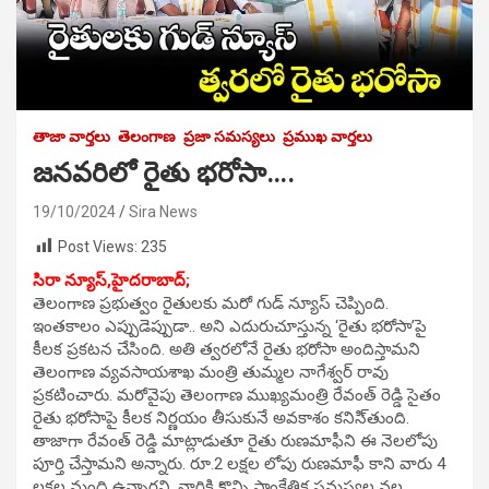
తాజా వార్తలు
తెలంగాణ
ప్రజా సమస్యలు
ప్రముఖ వార్తలు
జనవరిలో రైతు భరోసా….
19/10/2024
Sira News
Post Views:
235
సిరా న్యూస్,హైదరాబాద్;
తెలంగాణ ప్రభుత్వం రైతులకు మరో గుడ్ న్యూస్ చెప్పింది.
ఇంతకాలం ఎప్పుడెప్పుడా.. అని ఎదురుచూస్తున్న ‘రైతు భరోసా’పై
కీలక ప్రకటన చేసింది. అతి త్వరలోనే రైతు భరోసా అందిస్తామని
తెలంగాణ వ్యవసాయశాఖ మంత్రి తుమ్మల నాగేశ్వర్ రావు
ప్రకటించారు. మరోవైపు తెలంగాణ ముఖ్యమంత్రి రేవంత్ రెడ్డి సైతం
రైతు భరోసాపై కీలక నిర్ణయం తీసుకునే అవకాశం కనిసి్తుంది.
తాజాగా రేవంత్ రెడ్డి మాట్లాడుతూ రైతు రుణమాఫీని ఈ నెలలోపు
పూర్తి చేస్తామని అన్నారు. రూ.2 లక్షల లోపు రుణమాఫీ కాని వారు 4
లక్షల మంది ఉన్నారని, వారికి కొన్ని సాంకేతిక సమస్యల వల్ల