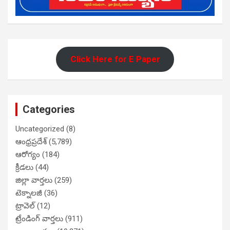
Click Here for E Paper
Categories
Uncategorized
(8)
ఆంధ్రప్రదేశ్
(5,789)
ఆరోగ్యం
(184)
క్రీడలు
(44)
జిల్లా వార్తలు
(259)
టెక్నాలజీ
(36)
ట్రావెల్
(12)
ట్రేండింగ్ వార్తలు
(911)