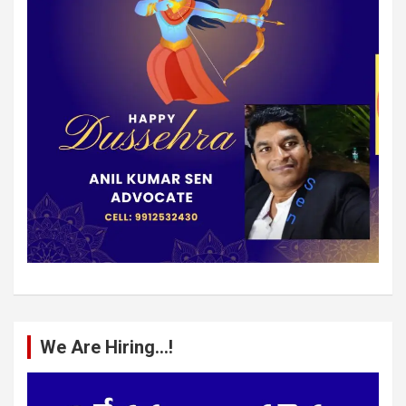
We Are Hiring…!