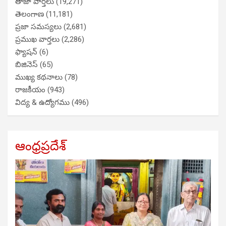
తాజా వార్తలు
(19,271)
తెలంగాణ
(11,181)
ప్రజా సమస్యలు
(2,681)
ప్రముఖ వార్తలు
(2,286)
ఫ్యాషన్
(6)
బిజినెస్
(65)
ముఖ్య కథనాలు
(78)
రాజకీయం
(943)
విద్య & ఉద్యోగము
(496)
ఆంధ్రప్రదేశ్