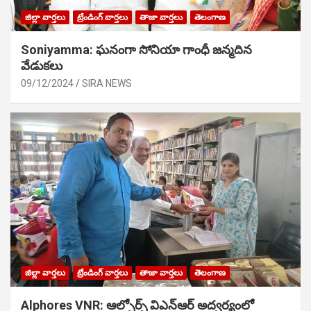
జిల్లా వార్తలు
ట్రేండింగ్ వార్తలు
తాజా వార్తలు
తెలంగాణ
Soniyamma: ఘ‌నంగా సోనియా గాంధీ జ‌న్మ‌దిన
వేడుక‌లు
09/12/2024
SIRA NEWS
జిల్లా వార్తలు
ట్రేండింగ్ వార్తలు
తాజా వార్తలు
తెలంగాణ
Alphores VNR: ఆల్ఫోర్స్ విఎన్ఆర్ అద్వర్యంలో