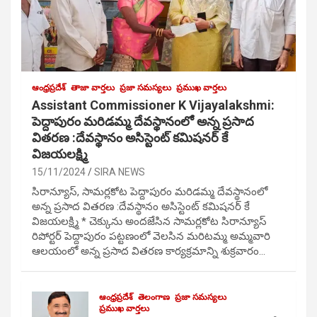
ఆంధ్రప్రదేశ్
తాజా వార్తలు
ప్రజా సమస్యలు
ప్రముఖ వార్తలు
Assistant Commissioner K Vijayalakshmi:
పెద్దాపురం మరిడమ్మ దేవస్థానంలో అన్న ప్రసాద
వితరణ :దేవస్థానం అసిస్టెంట్ కమిషనర్ కే
విజయలక్ష్మి
15/11/2024
SIRA NEWS
సిరాన్యూస్, సామర్లకోట పెద్దాపురం మరిడమ్మ దేవస్థానంలో
అన్న ప్రసాద వితరణ :దేవస్థానం అసిస్టెంట్ కమిషనర్ కే
విజయలక్ష్మి * చెక్కును అందజేసిన సామర్లకోట సిరాన్యూస్
రిపోర్టర్ పెద్దాపురం పట్టణంలో వెలసిన మరిటమ్మ అమ్మవారి
ఆలయంలో అన్న ప్రసాద వితరణ కార్యక్రమాన్ని శుక్రవారం…
ఆంధ్రప్రదేశ్
తెలంగాణ
ప్రజా సమస్యలు
ప్రముఖ వార్తలు