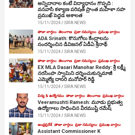
అన్నిదానాల కంటే విద్యాధానం గొప్పది :
వనవాసి కళ్యాణ పరిషత్ ప్రాంత మహిళా సహ
ప్రముఖ్ పెద్దడ ఆశాలత
15/11/2024
SIRA NEWS
తాజా వార్తలు
తెలంగాణ
ప్రజా సమస్యలు
ప్రముఖ వార్తలు
ADA Srinath: కొనుగోలు కేంద్రాల‌ను
సంద‌ర్శించిన డివిజనల్ ఏడీఏ శ్రీనాథ్
15/11/2024
SIRA NEWS
తాజా వార్తలు
తెలంగాణ
ప్రజా సమస్యలు
ప్రముఖ వార్తలు
EX MLA Dasari Manohar Reddy: శ్రీ లక్ష్మీ
నరసింహ స్వామిని దర్శించుకున్నమాజీ
ఎమ్మెల్యే దాసరి మనోహర్ రెడ్డి
15/11/2024
SIRA NEWS
విద్య & ఉద్యోగము
తాజా వార్తలు
తెలంగాణ
ప్రముఖ వార్తలు
Veeramushti Ramesh: మూడు ప్రభుత్వ
ఉద్యోగాలు సాధించిన వీరముష్టి రమేష్
15/11/2024
SIRA NEWS
ఆంధ్రప్రదేశ్
తాజా వార్తలు
ప్రజా సమస్యలు
ప్రముఖ వార్తలు
Assistant Commissioner K