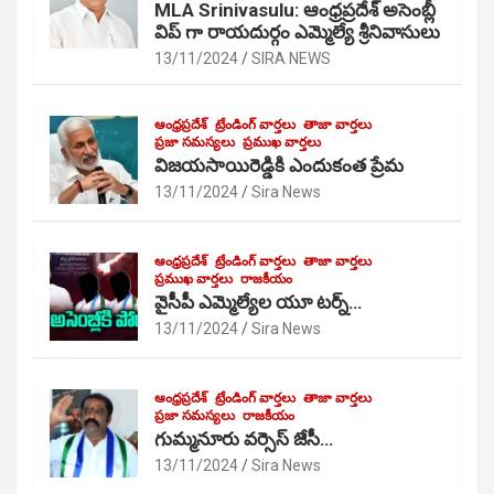
MLA Srinivasulu: ఆంధ్రప్రదేశ్ అసెంబ్లీ
విప్ గా రాయదుర్గం ఎమ్మెల్యే శ్రీనివాసులు
13/11/2024
SIRA NEWS
ఆంధ్రప్రదేశ్
ట్రేండింగ్ వార్తలు
తాజా వార్తలు
ప్రజా సమస్యలు
ప్రముఖ వార్తలు
విజయసాయిరెడ్డికి ఎందుకంత ప్రేమ
13/11/2024
Sira News
ఆంధ్రప్రదేశ్
ట్రేండింగ్ వార్తలు
తాజా వార్తలు
ప్రముఖ వార్తలు
రాజకీయం
వైసీపీ ఎమ్మెల్యేల యూ టర్న్…
13/11/2024
Sira News
ఆంధ్రప్రదేశ్
ట్రేండింగ్ వార్తలు
తాజా వార్తలు
ప్రజా సమస్యలు
రాజకీయం
గుమ్మనూరు వర్సెస్ జేసీ…
13/11/2024
Sira News