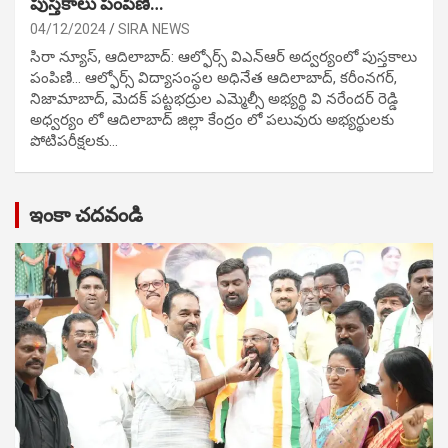
పుస్తకాలు పంపిణి…
04/12/2024
SIRA NEWS
సిరా న్యూస్, ఆదిలాబాద్: ఆల్ఫోర్స్ విఎన్ఆర్ అద్వర్యంలో పుస్తకాలు
పంపిణి… ఆల్ఫోర్స్ విద్యాసంస్థల అధినేత ఆదిలాబాద్, కరీంనగర్,
నిజామాబాద్, మెదక్ పట్టభద్రుల ఎమ్మెల్సీ అభ్యర్థి వి నరేందర్ రెడ్డి
అధ్వర్యం లో ఆదిలాబాద్ జిల్లా కేంద్రం లో పలువురు అభ్యర్థులకు
పోటిప‌రీక్ష‌ల‌కు…
ఇంకా చదవండి