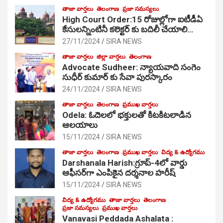
తాజా వార్తలు
తెలంగాణ
ప్రజా సమస్యలు
High Court Order:15 రోజుల్లోగా ఐటీడీఏ
కేసులన్నింటినీ కలెక్టర్ కు బదిలీ చేయాలి…
27/11/2024
SIRA NEWS
తాజా వార్తలు
జిల్లా వార్తలు
తెలంగాణ
Advocate Sudheer: న్యాయవాది సంగెం
సుధీర్ కుమార్ కు సేవా పురస్కారం
24/11/2024
SIRA NEWS
తాజా వార్తలు
తెలంగాణ
ప్రముఖ వార్తలు
Odela: ఓదెల‌లో భక్తులతో కిటకిటలాడిన
ఆల‌యాలు
15/11/2024
SIRA NEWS
తాజా వార్తలు
తెలంగాణ
ప్రముఖ వార్తలు
విద్య & ఉద్యోగము
Darshanala Harish:గ్రూప్-4లో వార్డు
ఆఫీసర్‌గా ఎంపికైన దర్శనాల హరీష్
15/11/2024
SIRA NEWS
విద్య & ఉద్యోగము
తాజా వార్తలు
తెలంగాణ
ప్రజా సమస్యలు
ప్రముఖ వార్తలు
Vanavasi Peddada Ashalata :