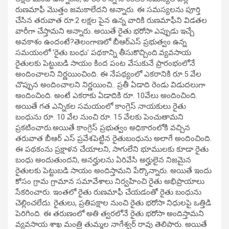
రుణమాఫీ మొత్తం జమకాలేదని అన్నారు. ఈ సమస్యలను పూర్తి
చేసిన తరువాత రూ.2 లక్షల పైన ఉన్న వారికి రుణమాఫీని విడతల
వారీగా చేస్తామని అన్నారు. అయితే రైతు భరోసా ఎప్పుడు ఇచ్చే
అవకాశం ఉందంటే?తెలంగాణలో బీఆర్ఎస్ ప్రభుత్వం ఉన్న
సమయంలో ‘రైతు బంధు’ పథకాన్ని తీసుకొచ్చింది.వ్యవసాయ
రైతులకు పెట్టుబడి సాయం కింద పంట వేసుకునే ప్రారంభంలోనే
అందించాలని నిర్ణయించింది. ఈ నేపథ్యంలో ఎకరానికి రూ.5 వేల
చొప్పున అందించాలని నిర్ణయించి.. ప్రతీ ఏడాది రెండు విడుదలుగా
అందించింది. అంటే ఎకరాకు ఏడాదికి రూ. 10వేలు అందించింది.
అయితే గత ఎన్నికల సమయంలో కాంగ్రెస్ నాయకులు రైతు
బంధును రూ. 10 వేల నుంచి రూ. 15 వేలకు పెంచుతామని
ప్రకటించారు.అయితే కాంగ్రెస్ ప్రభుత్వం అధికారంలోకి వచ్చిన
తరువాత బీఆర్ ఎస్ ప్రవేశపెట్టిన రైతుబంధును అలాగే అందించింది.
ఈ పథకంను ప్రక్షాళన చేయాలని, సాగులేని భూములకు కూడా రైతు
బంధు అందుతుందని, అనర్హులను ఏరివేసి అర్హులైన నిజమైన
రైతులకు పెట్టుబడి సాయం అందిస్తామని పేర్కొన్నారు. అయితే ఇందు
కోసం గ్రామ గ్రామాన సమావేశాలు నిర్వహించి రైతు అభిప్రాయాలు
సేకరించారు. ఇంతలో రైతు రుణమాఫీ చేయడంతో రైతు బంధును
చెల్లించలేదు. రైతులు, ప్రతిపక్షాల నుంచి రైతు భరోసా నిధులపై ఒత్తిడి
పెరిగింది. ఈ తరుణంలో అతి త్వరలోనే రైతు భరోసా అందిస్తామని
వ్యవసాయ శాఖ మంత్రి తుమ్మల నాగేశ్వర్ రావు తెలిపారు. అయితే