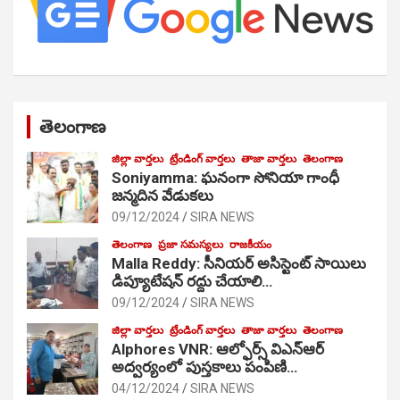
తెలంగాణ
జిల్లా వార్తలు
ట్రేండింగ్ వార్తలు
తాజా వార్తలు
తెలంగాణ
Soniyamma: ఘ‌నంగా సోనియా గాంధీ
జ‌న్మ‌దిన వేడుక‌లు
09/12/2024
SIRA NEWS
తెలంగాణ
ప్రజా సమస్యలు
రాజకీయం
Malla Reddy: సీనియర్ అసిస్టెంట్ సాయిలు
డిప్యూటేషన్ రద్దు చేయాలి…
09/12/2024
SIRA NEWS
జిల్లా వార్తలు
ట్రేండింగ్ వార్తలు
తాజా వార్తలు
తెలంగాణ
Alphores VNR: ఆల్ఫోర్స్ విఎన్ఆర్
అద్వర్యంలో పుస్తకాలు పంపిణి…
04/12/2024
SIRA NEWS