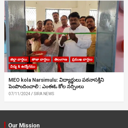
జిల్లా వార్తలు
తాజా వార్తలు
తెలంగాణ
ప్రముఖ వార్తలు
విద్య & ఉద్యోగము
MEO kola Narsimulu: విద్యార్థులు పఠ‌నాసక్తిని
పెంపొందించాలి : ఎంఈఓ కోల నర్సింలు
07/11/2024
SIRA NEWS
Our Mission