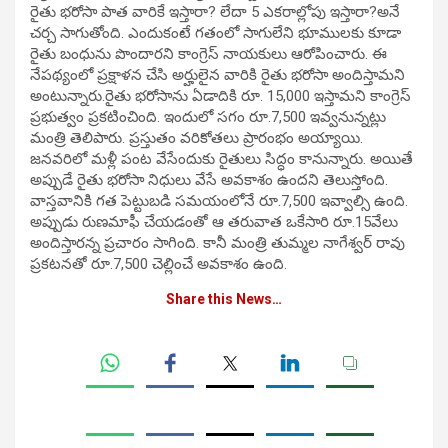
రైతు భరోసా పాత వారికే ఇస్తారా? లేదా 5 ఎకరాల్లోపు ఇస్తారా?అనే
చర్చ సాగుతోంది. ఎందుకంటే గతంలో సాగులేని భూములకు కూడా
రైతు బంధును పొందారని కాంగ్రెస్ నాయకులు ఆరోపించారు. ఈ
నేపథ్యంలో ప్రక్షాళన చేసి అర్హులైన వారికి రైతు భరోసా అందిస్తామని
అంటున్నారు.రైతు భరోసాను ఏడాదికి రూ. 15,000 ఇస్తామని కాంగ్రెస్
ప్రభుత్వం ప్రకటించింది. ఇందులో సగం రూ.7,500 ఇవ్వనున్నట్లు
మంత్రి తెలిపారు. ప్రస్తుతం వరికోతలు ప్రారంభం అయ్యాయి.
జనవరిలో మళ్లీ పంట వేసేందుకు రైతులు సిద్ధం కానున్నారు. అయితే
అప్పుడే రైతు భరోసా నిధులు వేసే అవకాశం ఉందని తెలుస్తోంది.
వాస్తవానికి గత పెట్టుబడి సమయంలోనే రూ.7,500 ఇవ్వాల్సి ఉంది.
అప్పుడు రుణమాఫీ చేయడంతో ఆ తరువాత ఒకేసారి రూ.15వేలు
అందిస్తారన్న ప్రచారం సాగింది. కానీ మంత్రి తుమ్మల నాగేశ్వర్ రావు
ప్రకటనతో రూ.7,500 చెల్లించే అవకాశం ఉంది.
Share this News…