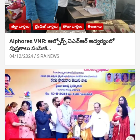
జిల్లా వార్తలు
ట్రేండింగ్ వార్తలు
తాజా వార్తలు
తెలంగాణ
Alphores VNR: ఆల్ఫోర్స్ విఎన్ఆర్ అద్వర్యంలో
పుస్తకాలు పంపిణి…
04/12/2024
SIRA NEWS