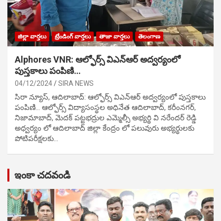
జిల్లా వార్తలు
ట్రేండింగ్ వార్తలు
తాజా వార్తలు
తెలంగాణ
Alphores VNR: ఆల్ఫోర్స్ విఎన్ఆర్ అద్వర్యంలో
పుస్తకాలు పంపిణి…
04/12/2024
SIRA NEWS
సిరా న్యూస్, ఆదిలాబాద్: ఆల్ఫోర్స్ విఎన్ఆర్ అద్వర్యంలో పుస్తకాలు
పంపిణి… ఆల్ఫోర్స్ విద్యాసంస్థల అధినేత ఆదిలాబాద్, కరీంనగర్,
నిజామాబాద్, మెదక్ పట్టభద్రుల ఎమ్మెల్సీ అభ్యర్థి వి నరేందర్ రెడ్డి
అధ్వర్యం లో ఆదిలాబాద్ జిల్లా కేంద్రం లో పలువురు అభ్యర్థులకు
పోటిప‌రీక్ష‌ల‌కు…
ఇంకా చదవండి