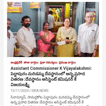
ఆంధ్రప్రదేశ్
తాజా వార్తలు
ప్రజా సమస్యలు
ప్రముఖ వార్తలు
Assistant Commissioner K Vijayalakshmi:
పెద్దాపురం మరిడమ్మ దేవస్థానంలో అన్న ప్రసాద
వితరణ :దేవస్థానం అసిస్టెంట్ కమిషనర్ కే
విజయలక్ష్మి
15/11/2024
SIRA NEWS
సిరాన్యూస్, సామర్లకోట పెద్దాపురం మరిడమ్మ దేవస్థానంలో
అన్న ప్రసాద వితరణ :దేవస్థానం అసిస్టెంట్ కమిషనర్ కే