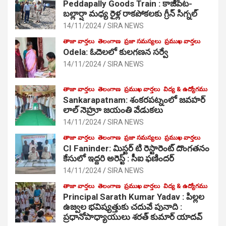
Peddapally Goods Train : కాజీపేట-
బల్లార్షా మధ్య రైళ్ల రాకపోకలకు గ్రీన్ సిగ్నల్
14/11/2024
SIRA NEWS
తాజా వార్తలు
తెలంగాణ
ప్రజా సమస్యలు
ప్రముఖ వార్తలు
Odela: ఓదెలలో కులగణన సర్వే
14/11/2024
SIRA NEWS
తాజా వార్తలు
తెలంగాణ
ప్రముఖ వార్తలు
విద్య & ఉద్యోగము
Sankarapatnam: శంకరపట్నంలో జవహర్
లాల్ నెహ్రూ జయంతి వేడుకలు
14/11/2024
SIRA NEWS
తాజా వార్తలు
తెలంగాణ
ప్రజా సమస్యలు
ప్రముఖ వార్తలు
CI Faninder: మిస్టర్ టి రెస్టారెంట్ దొంగతనం
కేసులో ఇద్దరి అరెస్ట్ : సీఐ ఫణిందర్
14/11/2024
SIRA NEWS
తాజా వార్తలు
తెలంగాణ
ప్రముఖ వార్తలు
విద్య & ఉద్యోగము
Principal Sarath Kumar Yadav : పిల్లల
ఉజ్వల భవిష్యత్తుకు చదువే పునాది :
ప్రధానోపాధ్యాయులు శరత్ కుమార్ యాదవ్