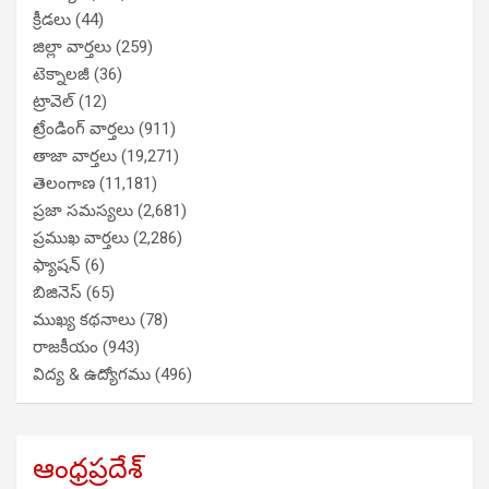
క్రీడలు
(44)
జిల్లా వార్తలు
(259)
టెక్నాలజీ
(36)
ట్రావెల్
(12)
ట్రేండింగ్ వార్తలు
(911)
తాజా వార్తలు
(19,271)
తెలంగాణ
(11,181)
ప్రజా సమస్యలు
(2,681)
ప్రముఖ వార్తలు
(2,286)
ఫ్యాషన్
(6)
బిజినెస్
(65)
ముఖ్య కథనాలు
(78)
రాజకీయం
(943)
విద్య & ఉద్యోగము
(496)
ఆంధ్రప్రదేశ్