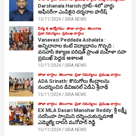
Darshanala Harish:గ్రూప్-4లో వార్డు
ఆఫీసర్‌గా ఎంపికైన దర్శనాల హరీష్
15/11/2024
SIRA NEWS
విద్య & ఉద్యోగము
తాజా వార్తలు
తెలంగాణ
ప్రజా సమస్యలు
ప్రముఖ వార్తలు
Vanavasi Peddada Ashalata :
అన్నిదానాల కంటే విద్యాధానం గొప్పది :
వనవాసి కళ్యాణ పరిషత్ ప్రాంత మహిళా సహ
ప్రముఖ్ పెద్దడ ఆశాలత
15/11/2024
SIRA NEWS
తాజా వార్తలు
తెలంగాణ
ప్రజా సమస్యలు
ప్రముఖ వార్తలు
ADA Srinath: కొనుగోలు కేంద్రాల‌ను
సంద‌ర్శించిన డివిజనల్ ఏడీఏ శ్రీనాథ్
15/11/2024
SIRA NEWS
తాజా వార్తలు
తెలంగాణ
ప్రజా సమస్యలు
ప్రముఖ వార్తలు
EX MLA Dasari Manohar Reddy: శ్రీ లక్ష్మీ
నరసింహ స్వామిని దర్శించుకున్నమాజీ
ఎమ్మెల్యే దాసరి మనోహర్ రెడ్డి
15/11/2024
SIRA NEWS