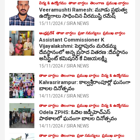
విద్య & ఉద్యోగము
తాజా వార్తలు
తెలంగాణ
ప్రముఖ వార్తలు
Veeramushti Ramesh: మూడు ప్రభుత్వ
ఉద్యోగాలు సాధించిన వీరముష్టి రమేష్
15/11/2024
SIRA NEWS
ఆంధ్రప్రదేశ్
తాజా వార్తలు
ప్రజా సమస్యలు
ప్రముఖ వార్తలు
Assistant Commissioner K
Vijayalakshmi: పెద్దాపురం మరిడమ్మ
దేవస్థానంలో అన్న ప్రసాద వితరణ :దేవస్థానం
అసిస్టెంట్ కమిషనర్ కే విజయలక్ష్మి
15/11/2024
SIRA NEWS
తాజా వార్తలు
తెలంగాణ
ప్రముఖ వార్తలు
విద్య & ఉద్యోగము
Kalvasrirampur: కాల్వశ్రీరాంపూర్లో ఘనంగా
బాలల దినోత్సవం
14/11/2024
SIRA NEWS
తాజా వార్తలు
తెలంగాణ
ప్రముఖ వార్తలు
విద్య & ఉద్యోగము
Odela ZPHS: ఓదెల జ‌డ్పీహెచ్ఎస్
పాఠ‌శాల‌లో ఘనంగా బాలల దినోత్సవం
14/11/2024
SIRA NEWS
తాజా వార్తలు
తెలంగాణ
ప్రజా సమస్యలు
ప్రముఖ వార్తలు