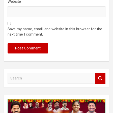
Website
Save my name, email, and website in this browser for the
next time I comment.
S
e
a
r
c
h