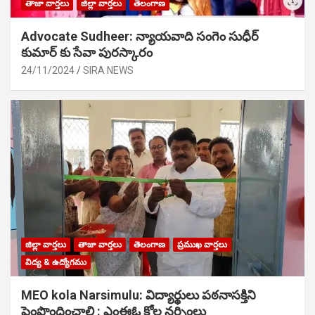
తాజా వార్తలు
జిల్లా వార్తలు
తెలంగాణ
Advocate Sudheer: న్యాయవాది సంగెం సుధీర్
కుమార్ కు సేవా పురస్కారం
24/11/2024
SIRA NEWS
జిల్లా వార్తలు
తాజా వార్తలు
తెలంగాణ
ప్రముఖ వార్తలు
విద్య & ఉద్యోగము
MEO kola Narsimulu: విద్యార్థులు పఠ‌నాసక్తిని
పెంపొందించాలి : ఎంఈఓ కోల నర్సింలు