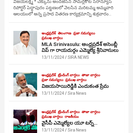
విజయలక్ష్మి * చెక్కును అందజేసిన సామర్లకోట సిరాన్యూస్
రిపోర్టర్ పెద్దాపురం పట్టణంలో వెలసిన మరిటమ్మ అమ్మవారి
ఆలయంలో అన్న ప్రసాద వితరణ కార్యక్రమాన్ని శుక్రవారం…
ఆంధ్రప్రదేశ్
తెలంగాణ
ప్రజా సమస్యలు
ప్రముఖ వార్తలు
MLA Srinivasulu: ఆంధ్రప్రదేశ్ అసెంబ్లీ
విప్ గా రాయదుర్గం ఎమ్మెల్యే శ్రీనివాసులు
13/11/2024
SIRA NEWS
ఆంధ్రప్రదేశ్
ట్రేండింగ్ వార్తలు
తాజా వార్తలు
ప్రజా సమస్యలు
ప్రముఖ వార్తలు
విజయసాయిరెడ్డికి ఎందుకంత ప్రేమ
13/11/2024
Sira News
ఆంధ్రప్రదేశ్
ట్రేండింగ్ వార్తలు
తాజా వార్తలు
ప్రముఖ వార్తలు
రాజకీయం
వైసీపీ ఎమ్మెల్యేల యూ టర్న్…
13/11/2024
Sira News