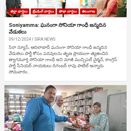
జిల్లా వార్తలు
ట్రేండింగ్ వార్తలు
తాజా వార్తలు
తెలంగాణ
Soniyamma: ఘ‌నంగా సోనియా గాంధీ జ‌న్మ‌దిన
వేడుక‌లు
09/12/2024
SIRA NEWS
సిరా న్యూస్, ఆదిలాబాద్ ఘ‌నంగా సోనియా గాంధీ జ‌న్మ‌దిన
వేడుక‌లు పార్టీ కోసం ప‌ద‌వుల‌ను తృణ ప్రాయంగా త్య‌జించిన
త్యాగమూర్తి సోనియా గాంధీ అని మాజీ మున్సిప‌ల్ చైర్మ‌న్, కాంగ్రెస్
పార్టీ సీనియ‌ర్ నాయ‌కులు దిగంబ‌ర్ రావు పాటిల్ అన్నారు.
సోమవారం…