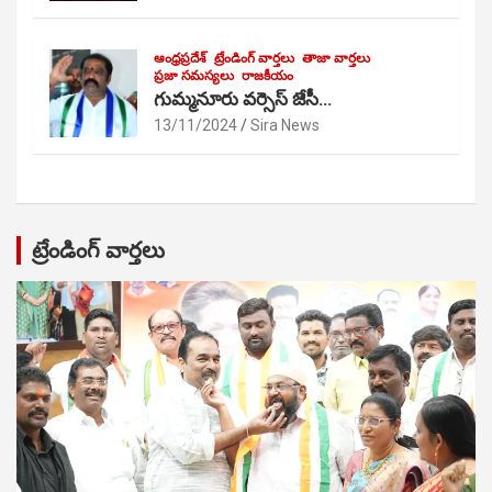
ఆంధ్రప్రదేశ్
ట్రేండింగ్ వార్తలు
తాజా వార్తలు
ప్రజా సమస్యలు
రాజకీయం
గుమ్మనూరు వర్సెస్ జేసీ…
13/11/2024
Sira News
ట్రేండింగ్ వార్తలు