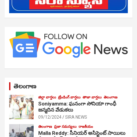
తెలంగాణ
జిల్లా వార్తలు
ట్రేండింగ్ వార్తలు
తాజా వార్తలు
తెలంగాణ
Soniyamma: ఘ‌నంగా సోనియా గాంధీ
జ‌న్మ‌దిన వేడుక‌లు
09/12/2024
SIRA NEWS
తెలంగాణ
ప్రజా సమస్యలు
రాజకీయం
Malla Reddy: సీనియర్ అసిస్టెంట్ సాయిలు