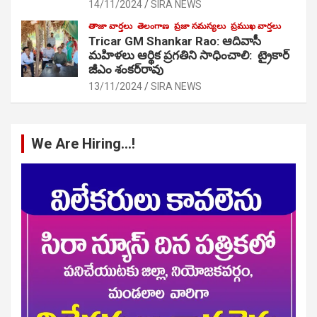
14/11/2024
SIRA NEWS
తాజా వార్తలు
తెలంగాణ
ప్రజా సమస్యలు
ప్రముఖ వార్తలు
Tricar GM Shankar Rao: ఆదివాసీ
మహిళలు ఆర్థిక ప్రగతిని సాధించాలి: ట్రైకార్
జీఎం శంకర్‌రావు
13/11/2024
SIRA NEWS
We Are Hiring…!