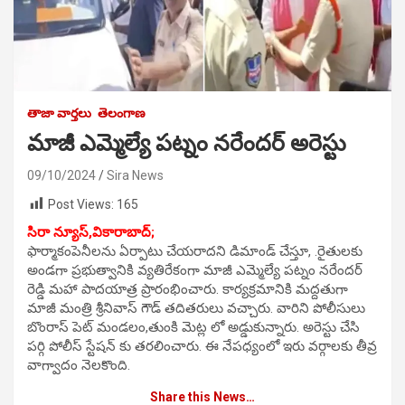
తాజా వార్తలు
తెలంగాణ
మాజీ ఎమ్మెల్యే పట్నం నరేందర్ అరెస్టు
09/10/2024
Sira News
Post Views:
165
సిరా న్యూస్,వికారాబాద్;
ఫార్మాకంపెనీలను ఏర్పాటు చేయరాదని డిమాండ్ చేస్తూ, .రైతులకు
అండగా ప్రభుత్వానికి వ్యతిరేకంగా మాజీ ఎమ్మెల్యే పట్నం నరేందర్
రెడ్డి మహా పాదయాత్ర ప్రారంభించారు. కార్యక్రమానికి మద్దతుగా
మాజీ మంత్రి శ్రీనివాస్ గౌడ్ తదితరులు వచ్చారు. వారిని పోలీసులు
బొంరాస్ పెట్ మండలం,తుంకి మెట్ల లో అడ్డుకున్నారు. అరెస్టు చేసి
పర్గి పోలీస్ స్టేషన్ కు తరలించారు. ఈ నేపధ్యంలో ఇరు వర్గాలకు తీవ్ర
వాగ్వాదం నెలకొంది.
Share this News…