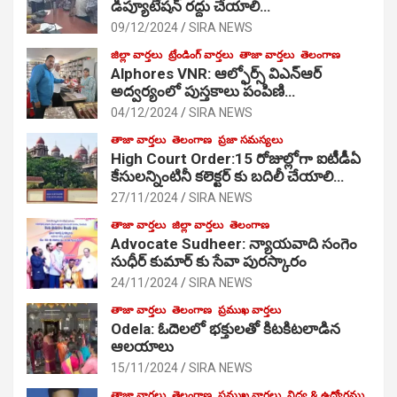
డిప్యూటేషన్ రద్దు చేయాలి…
09/12/2024
SIRA NEWS
జిల్లా వార్తలు
ట్రేండింగ్ వార్తలు
తాజా వార్తలు
తెలంగాణ
Alphores VNR: ఆల్ఫోర్స్ విఎన్ఆర్
అద్వర్యంలో పుస్తకాలు పంపిణి…
04/12/2024
SIRA NEWS
తాజా వార్తలు
తెలంగాణ
ప్రజా సమస్యలు
High Court Order:15 రోజుల్లోగా ఐటీడీఏ
కేసులన్నింటినీ కలెక్టర్ కు బదిలీ చేయాలి…
27/11/2024
SIRA NEWS
తాజా వార్తలు
జిల్లా వార్తలు
తెలంగాణ
Advocate Sudheer: న్యాయవాది సంగెం
సుధీర్ కుమార్ కు సేవా పురస్కారం
24/11/2024
SIRA NEWS
తాజా వార్తలు
తెలంగాణ
ప్రముఖ వార్తలు
Odela: ఓదెల‌లో భక్తులతో కిటకిటలాడిన
ఆల‌యాలు
15/11/2024
SIRA NEWS
తాజా వార్తలు
తెలంగాణ
ప్రముఖ వార్తలు
విద్య & ఉద్యోగము