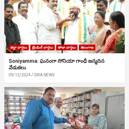
జిల్లా వార్తలు
ట్రేండింగ్ వార్తలు
తాజా వార్తలు
తెలంగాణ
Soniyamma: ఘ‌నంగా సోనియా గాంధీ జ‌న్మ‌దిన
వేడుక‌లు
09/12/2024
SIRA NEWS