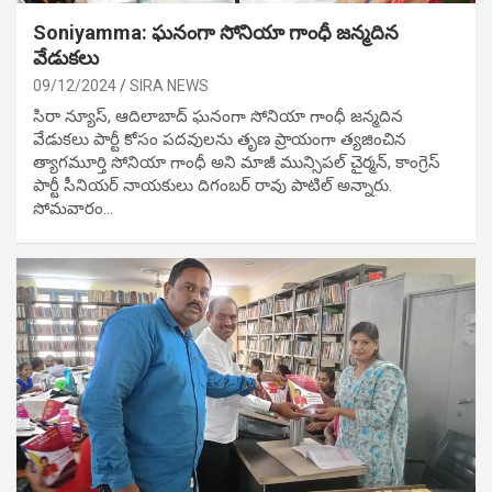
Soniyamma: ఘ‌నంగా సోనియా గాంధీ జ‌న్మ‌దిన
వేడుక‌లు
09/12/2024
SIRA NEWS
సిరా న్యూస్, ఆదిలాబాద్ ఘ‌నంగా సోనియా గాంధీ జ‌న్మ‌దిన
వేడుక‌లు పార్టీ కోసం ప‌ద‌వుల‌ను తృణ ప్రాయంగా త్య‌జించిన
త్యాగమూర్తి సోనియా గాంధీ అని మాజీ మున్సిప‌ల్ చైర్మ‌న్, కాంగ్రెస్
పార్టీ సీనియ‌ర్ నాయ‌కులు దిగంబ‌ర్ రావు పాటిల్ అన్నారు.
సోమవారం…