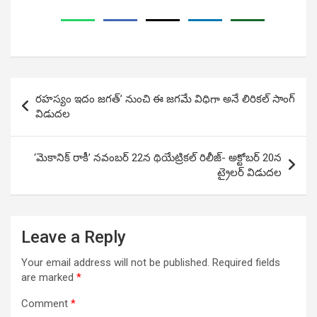
Post
రహస్యం ఇదం జగత్‌’ నుంచి ఈ జగమే విధిగా అనే లిరికల్‌ సాంగ్‌
navigation
విడుదల
‘మెకానిక్ రాకీ’ నవంబర్ 22న థియేట్రికల్ రిలీజ్- అక్టోబర్ 20న
ట్రైలర్ విడుదల
Leave a Reply
Your email address will not be published.
Required fields
are marked
*
Comment
*