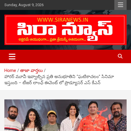
Skip
Sunday, August 9, 2026
to
content
Telugu Online News Daily
SIRA NEWS
Home
తాజా వార్తలు
హారర్ మూవీ ఇవ్వాల్సిన ప్రతి అనుభూతిని “ఘటికాచలం” సినిమా
ఇస్తుంది – టీజర్ లాంఛ్ ఈవెంట్ లో ప్రొడ్యూసర్ ఎస్ కేఎన్