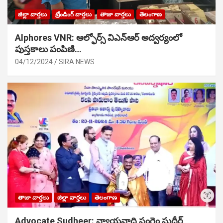
జిల్లా వార్తలు
ట్రేండింగ్ వార్తలు
తాజా వార్తలు
తెలంగాణ
Alphores VNR: ఆల్ఫోర్స్ విఎన్ఆర్ అద్వర్యంలో
పుస్తకాలు పంపిణి…
04/12/2024
SIRA NEWS
తాజా వార్తలు
జిల్లా వార్తలు
తెలంగాణ
Advocate Sudheer: న్యాయవాది సంగెం సుధీర్