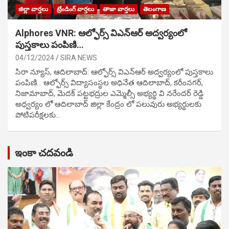
జిల్లా వార్తలు
ట్రేండింగ్ వార్తలు
తాజా వార్తలు
తెలంగాణ
Alphores VNR: ఆల్ఫోర్స్ విఎన్ఆర్ అద్వర్యంలో
పుస్తకాలు పంపిణి…
04/12/2024
SIRA NEWS
సిరా న్యూస్, ఆదిలాబాద్: ఆల్ఫోర్స్ విఎన్ఆర్ అద్వర్యంలో పుస్తకాలు
పంపిణి… ఆల్ఫోర్స్ విద్యాసంస్థల అధినేత ఆదిలాబాద్, కరీంనగర్,
నిజామాబాద్, మెదక్ పట్టభద్రుల ఎమ్మెల్సీ అభ్యర్థి వి నరేందర్ రెడ్డి
అధ్వర్యం లో ఆదిలాబాద్ జిల్లా కేంద్రం లో పలువురు అభ్యర్థులకు
పోటిప‌రీక్ష‌ల‌కు…
ఇంకా చదవండి