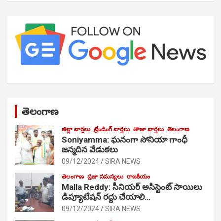
తెలంగాణ
జిల్లా వార్తలు
ట్రేండింగ్ వార్తలు
తాజా వార్తలు
తెలంగాణ
Soniyamma: ఘ‌నంగా సోనియా గాంధీ
జ‌న్మ‌దిన వేడుక‌లు
09/12/2024
SIRA NEWS
తెలంగాణ
ప్రజా సమస్యలు
రాజకీయం
Malla Reddy: సీనియర్ అసిస్టెంట్ సాయిలు
డిప్యూటేషన్ రద్దు చేయాలి…
09/12/2024
SIRA NEWS