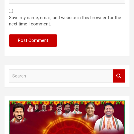
Save my name, email, and website in this browser for the
next time I comment.
S
e
a
r
c
h