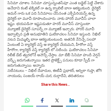
సినిమా చూశాం. సినిమా చూస్తున్నంతసేపూ ఎంత బడ్జెట్ పెట్టి చేశారు
అనేదాని కంటే టెక్నికల్ గా ఉన్న క్వాలిటీ బాగా ఆకట్టుకుంది. డైరెక్టర్
అమర్ గారు ఒక పది సినిమాలు చేసినంత ఎక్సీపిరియన్స్ ఉన్న
డైరెక్టర్ లా మూవీ రూపొందించారు. నాకు హారర్ మూవీస్ చాలా
ఇష్టం. భయపడినా ఇష్టపడుతూ హరర్ మూవీస్ చూస్తుంటా.
మ్యూజిక్ డైరెక్టర్ సూపర్బ్ గా మ్యూజిక్ ఇచ్చారు. హారర్ మూవీ
ఇవ్వాల్సిన ప్రతి అనుభూతిని ఘటికాచలం సినిమా ఇస్తుంది. నిఖిల్
నటన మిమ్మల్ని బాగా ఆకట్టుకుంటుంది. అతనికి నేనిచ్చే సలహా
ఏంటంటే ఏ క్యారెక్టర్ వస్తే ఆ క్యారెక్టర్ చేయమని, హీరోగా వస్తే
హీరోగా, క్యారెక్టర్ వస్తే క్యారెక్టర్ లో నటించు. ఘటికాచలం సినిమా
రిలీజ్ డేట్ త్వరలోనే అనౌన్స్ చేస్తాం. మా బేబీ సినిమా హందీ వెర్షన్
వర్క్స్ జరుగుతున్నాయి. ఇతర ప్రాజెక్ట్స్ పనులు కూడా స్పీడ్ గా
జరుగుతున్నాయి. అన్నారు.
నటీనటులు – నిఖిల్ దేవాదుల, ఈటీవీ ప్రభాకర్, ఆర్వికా గుప్తా, జోగి
నాయుడు, సంజయ్ రాయ్ చుర, దుర్గాదేవి, తదితరులు
Share this News…