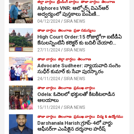
జిల్లా వార్తలు
ట్రేండింగ్ వార్తలు
తాజా వార్తలు
తెలంగాణ
Alphores VNR: ఆల్ఫోర్స్ విఎన్ఆర్
అద్వర్యంలో పుస్తకాలు పంపిణి…
04/12/2024
SIRA NEWS
తాజా వార్తలు
తెలంగాణ
ప్రజా సమస్యలు
High Court Order:15 రోజుల్లోగా ఐటీడీఏ
కేసులన్నింటినీ కలెక్టర్ కు బదిలీ చేయాలి…
27/11/2024
SIRA NEWS
తాజా వార్తలు
జిల్లా వార్తలు
తెలంగాణ
Advocate Sudheer: న్యాయవాది సంగెం
సుధీర్ కుమార్ కు సేవా పురస్కారం
24/11/2024
SIRA NEWS
తాజా వార్తలు
తెలంగాణ
ప్రముఖ వార్తలు
Odela: ఓదెల‌లో భక్తులతో కిటకిటలాడిన
ఆల‌యాలు
15/11/2024
SIRA NEWS
తాజా వార్తలు
తెలంగాణ
ప్రముఖ వార్తలు
విద్య & ఉద్యోగము
Darshanala Harish:గ్రూప్-4లో వార్డు
ఆఫీసర్‌గా ఎంపికైన దర్శనాల హరీష్