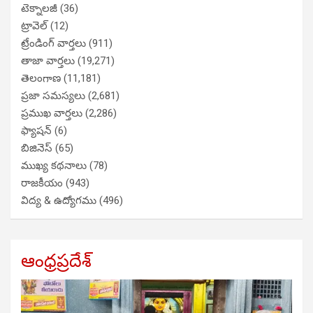
టెక్నాలజీ
(36)
ట్రావెల్
(12)
ట్రేండింగ్ వార్తలు
(911)
తాజా వార్తలు
(19,271)
తెలంగాణ
(11,181)
ప్రజా సమస్యలు
(2,681)
ప్రముఖ వార్తలు
(2,286)
ఫ్యాషన్
(6)
బిజినెస్
(65)
ముఖ్య కథనాలు
(78)
రాజకీయం
(943)
విద్య & ఉద్యోగము
(496)
ఆంధ్రప్రదేశ్