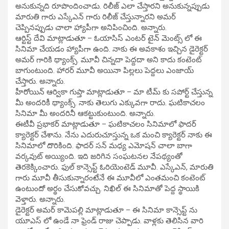
అనుకున్నది రూపొందించాడు. రిలీజ్ ఎలా చేస్తారని అనుకున్నప్పుడు
మారుతి గారు ఎస్కేఎన్ గారు రిలీజ్ చేస్తున్నారని అమర్
చెప్పినప్పుడు చాలా హ్యాపీగా అనిపించింది. అన్నారు.
ఆర్టిస్ట్ దేవి మాట్లాడుతూ – ఓయాసిస్ ఎంటర్ టైన్ మెంట్స్ లో ఈ
సినిమా చేయడం హ్యాపీగా ఉంది. నాకు ఈ అవకాశం ఇచ్చిన డైరెక్టర్
అమర్ గారికి థ్యాంక్స్. మూవీ చిన్నదా పెద్దదా అని కాదు కంటెంట్
బాగుంటుంది. హారర్ మూవీ అయినా పిల్లలు పెద్దలు ఎంజాయ్
చేస్తారు. అన్నారు.
హీరోయిన్ ఆర్వికా గుప్తా మాట్లాడుతూ – మా టీమ్ కు సపోర్ట్ చేస్తున్న
మీ అందరికీ థ్యాంక్స్. నాకు తెలుగు ఎక్కువగా రాదు. ఘటికాచలం
సినిమా మీ అందరినీ ఆకట్టుకుంటుంది. అన్నారు.
ఈటీవీ ప్రభాకర్ మాట్లాడుతూ – ఘటికాచలం సినిమాలో ఫాదర్
క్యారెక్టర్ చేశాను. నేను ఎదురుచూస్తున్న ఒక మంచి క్యారెక్టర్ నాకు ఈ
సినిమాలో దొరికింది. ఫాదర్ సన్ మధ్య ఎమోషన్ చాలా బాగా
వర్కవుట్ అయ్యింది. ఇది జరిగిన సంఘటనల నేపథ్యంతో
తెరకెక్కించారు. ఫుల్ కాన్సెప్ట్ ఓరియెంటెడ్ మూవీ. ఎస్కేఎన్, మారుతి
గారు మూవీ తీసుకున్నారంటేనే ఈ మూవీలో ఎంతమంచి కంటెంట్
ఉంటుందో అర్థం చేసుకోవచ్చు. నిఖిల్ ఈ సినిమాతో పెద్ద స్థాయికి
వెళ్తారు. అన్నారు.
డైరెక్టర్ అమర్ కామెపల్లి మాట్లాడుతూ – ఈ సినిమా కాన్సెప్ట్ ను
యూఎస్ లో ఉండే నా ఫ్రెండ్ రాజు చెప్పాడు. వాళ్లకు తెలిసిన వారి