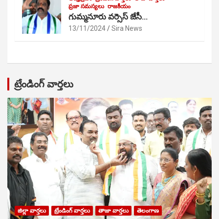
ప్రజా సమస్యలు
రాజకీయం
గుమ్మనూరు వర్సెస్ జేసీ…
13/11/2024
Sira News
ట్రేండింగ్ వార్తలు
జిల్లా వార్తలు
ట్రేండింగ్ వార్తలు
తాజా వార్తలు
తెలంగాణ