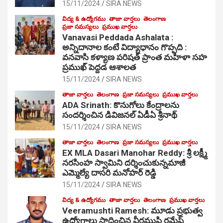
15/11/2024
SIRA NEWS
విద్య & ఉద్యోగము
తాజా వార్తలు
తెలంగాణ
ప్రజా సమస్యలు
ప్రముఖ వార్తలు
Vanavasi Peddada Ashalata :
అన్నిదానాల కంటే విద్యాధానం గొప్పది :
వనవాసి కళ్యాణ పరిషత్ ప్రాంత మహిళా సహ
ప్రముఖ్ పెద్దడ ఆశాలత
15/11/2024
SIRA NEWS
తాజా వార్తలు
తెలంగాణ
ప్రజా సమస్యలు
ప్రముఖ వార్తలు
ADA Srinath: కొనుగోలు కేంద్రాల‌ను
సంద‌ర్శించిన డివిజనల్ ఏడీఏ శ్రీనాథ్
15/11/2024
SIRA NEWS
తాజా వార్తలు
తెలంగాణ
ప్రజా సమస్యలు
ప్రముఖ వార్తలు
EX MLA Dasari Manohar Reddy: శ్రీ లక్ష్మీ
నరసింహ స్వామిని దర్శించుకున్నమాజీ
ఎమ్మెల్యే దాసరి మనోహర్ రెడ్డి
15/11/2024
SIRA NEWS
విద్య & ఉద్యోగము
తాజా వార్తలు
తెలంగాణ
ప్రముఖ వార్తలు
Veeramushti Ramesh: మూడు ప్రభుత్వ
ఉద్యోగాలు సాధించిన వీరముష్టి రమేష్