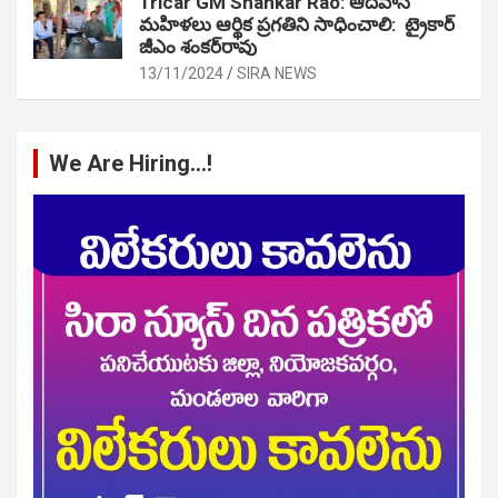
Tricar GM Shankar Rao: ఆదివాసీ
మహిళలు ఆర్థిక ప్రగతిని సాధించాలి: ట్రైకార్
జీఎం శంకర్‌రావు
13/11/2024
SIRA NEWS
We Are Hiring…!