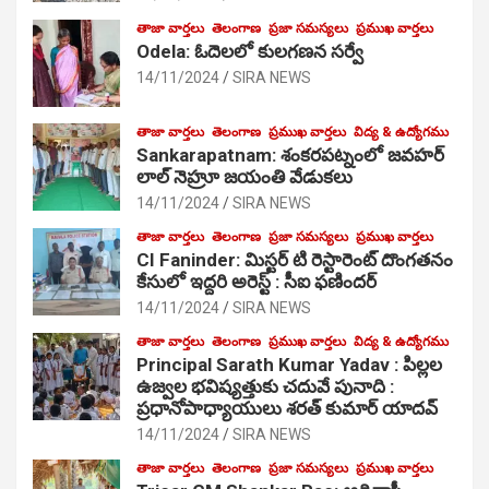
తాజా వార్తలు
తెలంగాణ
ప్రజా సమస్యలు
ప్రముఖ వార్తలు
Odela: ఓదెలలో కులగణన సర్వే
14/11/2024
SIRA NEWS
తాజా వార్తలు
తెలంగాణ
ప్రముఖ వార్తలు
విద్య & ఉద్యోగము
Sankarapatnam: శంకరపట్నంలో జవహర్
లాల్ నెహ్రూ జయంతి వేడుకలు
14/11/2024
SIRA NEWS
తాజా వార్తలు
తెలంగాణ
ప్రజా సమస్యలు
ప్రముఖ వార్తలు
CI Faninder: మిస్టర్ టి రెస్టారెంట్ దొంగతనం
కేసులో ఇద్దరి అరెస్ట్ : సీఐ ఫణిందర్
14/11/2024
SIRA NEWS
తాజా వార్తలు
తెలంగాణ
ప్రముఖ వార్తలు
విద్య & ఉద్యోగము
Principal Sarath Kumar Yadav : పిల్లల
ఉజ్వల భవిష్యత్తుకు చదువే పునాది :
ప్రధానోపాధ్యాయులు శరత్ కుమార్ యాదవ్
14/11/2024
SIRA NEWS
తాజా వార్తలు
తెలంగాణ
ప్రజా సమస్యలు
ప్రముఖ వార్తలు