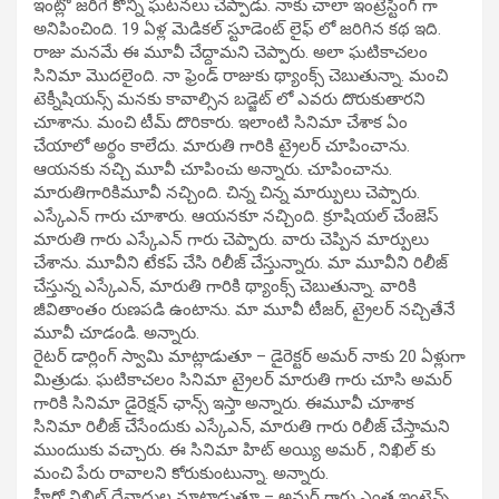
ఇంట్లో జరిగే కొన్ని ఘటనలు చెప్పాడు. నాకు చాలా ఇంట్రెస్టింగ్ గా
అనిపించింది. 19 ఏళ్ల మెడికల్ స్టూడెంట్ లైఫ్ లో జరిగిన కథ ఇది.
రాజు మనమే ఈ మూవీ చేద్దామని చెప్పారు. అలా ఘటికాచలం
సినిమా మొదలైంది. నా ఫ్రెండ్ రాజుకు థ్యాంక్స్ చెబుతున్నా. మంచి
టెక్నీషియన్స్ మనకు కావాల్సిన బడ్జెట్ లో ఎవరు దొరుకుతారని
చూశాను. మంచి టీమ్ దొరికారు. ఇలాంటి సినిమా చేశాక ఏం
చేయాలో అర్థం కాలేదు. మారుతి గారికి ట్రైలర్ చూపించాను.
ఆయనకు నచ్చి మూవీ చూపించు అన్నారు. చూపించాను.
మారుతిగారికిమూవీ నచ్చింది. చిన్న చిన్న మార్పుులు చెప్పారు.
ఎస్కేఎన్ గారు చూశారు. ఆయనకూ నచ్చింది. క్రూషియల్ చేంజెస్
మారుతి గారు ఎస్కేఎన్ గారు చెప్పారు. వారు చెప్పిన మార్పులు
చేశాను. మూవీని టేకప్ చేసి రిలీజ్ చేస్తున్నారు. మా మూవీని రిలీజ్
చేస్తున్న ఎస్కేఎన్, మారుతి గారికి థ్యాంక్స్ చెబుతున్నా. వారికి
జీవితాంతం రుణపడి ఉంటాను. మా మూవీ టీజర్, ట్రైలర్ నచ్చితేనే
మూవీ చూడండి. అన్నారు.
రైటర్ డార్లింగ్ స్వామి మాట్లాడుతూ – డైరెక్టర్ అమర్ నాకు 20 ఏళ్లుగా
మిత్రుడు. ఘటికాచలం సినిమా ట్రైలర్ మారుతి గారు చూసి అమర్
గారికి సినిమా డైరెక్షన్ ఛాన్స్ ఇస్తా అన్నారు. ఈమూవీ చూశాక
సినిమా రిలీజ్ చేసేందుకు ఎస్కేఎన్, మారుతి గారు రిలీజ్ చేస్తామని
ముందుుకు వచ్చారు. ఈ సినిమా హిట్ అయ్యి అమర్ , నిఖిల్ కు
మంచి పేరు రావాలని కోరుకుంటున్నా. అన్నారు.
హీరో నిఖిల్ దేవాదుల మాట్లాడుతూ – అమర్ గారు ఎంత ఇంటెన్స్