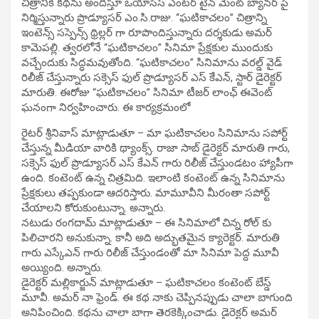
చిత్రానికి కథను అందిస్తూ ఒయాసిస్ ఎంటర్ టైన్ మెంట్ బ్యానర్ పై
నిర్మిస్తున్నారు ప్రొడ్యూసర్ ఎం.సి.రాజు. “ఘటికాచలం” చిత్రాన్ని
ఇంటెన్స్ సస్పెన్స్ థ్రిల్లర్ గా రూపొందిస్తున్నారు దర్శకుడు అమర్
కామెపల్లి. త్వరలోనే “ఘటికాచలం” సినిమా ప్రేక్షకుల ముందుకు
వచ్చేందుకు సిద్ధమవుతోంది. “ఘటికాచలం” సినిమాను వరల్డ్ వైడ్
రిలీజ్ చేస్తున్నారు సక్సెస్ ఫుల్ ప్రొడ్యూసర్ ఎస్ కేెఎన్, స్టార్ డైరెక్టర్
మారుతి. ఈరోజు “ఘటికాచలం” సినిమా టీజర్ లాంఛ్ ఈవెంట్
ఘనంగా నిర్వహించారు. ఈ కార్యక్రమంలో
రైటర్ శ్రీనివాస్ మాట్లాడుతూ – మా ఘటికాచలం సినిమాను సపోర్ట్
చేస్తున్న మీడియా వారికి థ్యాంక్స్. రాజా సాబ్ డైరెక్టర్ మారుతి గారు,
సక్సెస్ ఫుల్ ప్రొడ్యూసర్ ఎస్ కేఎన్ గారు రిలీజ్ చేస్తుండటం హ్యాపీగా
ఉంది. కంటెంట్ ఉన్న చిత్రమిది. ఇలాంటి కంటెంట్ ఉన్న సినిమాను
ప్రేక్షకులు తప్పకుండా ఆదరిస్తారు. మామూవీని మీరంతా సపోర్ట్
చేయాలని కోరుకుంటున్నా. అన్నారు.
నటుడు రంగదామ్ మాట్లాడుతూ – ఈ సినిమాలో చిన్న రోల్ కు
పిలిచారని అనుకున్నా. కానీ అది అద్భుతమైన క్యారెక్టర్. మారుతి
గారు ఎస్కేఎన్ గారు రిలీజ్ చేస్తుండంతో మా సినిమా పెద్ద మూవీ
అయ్యింది. అన్నారు.
డైరెక్టర్ మల్లికార్జున్ మాట్లాడుతూ – ఘటికాచలం కంటెంట్ బేస్డ్
మూవీ. అమర్ నా ఫ్రెండ్. ఈ కథ నాకు చెప్పినప్పుడు చాలా బాగుంది
అనిపించింది. కథను చాలా బాగా తెరకెక్కించాడు. డైరెక్టర్ అమర్