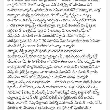
గా స్టోరీ నెరేట్ చేశారో దాన్ని నా పర్ ఫార్మెన్స్ లో చూపించానని
అనుకుంటున్నాను. ఘటికాచలం సినిమా ఒక టీనేజ్ అబ్బాయి, వాళ్ల
అబ్బాయి మధ్య జరుగుతుంది. కథలో ఎన్నో ట్విస్ట్ లు, టర్న్స్
ఉంటాయి. అవన్నీ మిమ్మల్ని ఆకట్టుకుంటాయి. ఎస్కేఎన్,మారుతి
గారికి చాలా థ్యాంక్స్ చెబుతున్నాం. క్వాలిటీ కంటెంట్ ను ప్రేక్షకుల
దగ్గరకు తీసుకెళ్లడమే పెద్ద పని అయ్యింది. అలాంటి టైమ్ లో
ఎస్కేఎన్, మారుతి గారు ముందుకొచ్చారు. నేను 15 ఏళ్లుగా
నటిస్తున్నాను. 60 నుంచి 70 మూవీస్ చేశాను. ఘటికాచలం సినిమా
మంచి సక్సెస్ కావాలని కోరుకుంటున్నా. అన్నారు.
నిర్మాత, డిస్ట్రిబ్యూటర్ ధీరజ్ మొగిలినేని మాట్లాడుతూ –
ఘటికాచలం సినిమా చూస్తున్నప్పుడు ఏం జరుగుతుందో ఎక్స్ పెక్ట్
చేయలేరు. మీ ఊహకతీతంగా సినిమా ఉంటుంది. నేను ఇప్పుడు ఈ
కార్యక్రమంలో పాల్గొంటున్నప్పుడు కూడా నాకు ఘటికాచలం సినిమా
సీన్స్ గుర్తుకొస్తున్నాయి. చాలా మంచి మూవీని మా మారుతి గారు,
ఎస్కేఎన్ గారు రిలీజ్ చేస్తుండటం హ్యాపీగా ఉంది. అన్నారు.
నిర్మాత ఎస్కేఎన్ మాట్లాడుతూ – మారుతి గారు రాజా సాబ్ సినిమా
షూటింంగ్ లో బిజీగా ఉండి రాలేకపోయారు. చిత్ర పరిశ్రమలో చిన్న
సినిమాలే కీలకం. థియేటర్స్ ఫీడింగ్ అయ్యేదే చిన్న చిత్రాలతో. చిన్న
చిత్రాలు ప్రమోషన్ లేక, ప్రాపర్ రిలీజ్ లేక ప్రేక్షకులకు రీచ్ కావడం
లేదు. అలాంటి చిన్న చిత్రాలకు సపోర్ట్ చేయాలని మారుతి గారు, నేను,
ధీరజ్ ఇలా మేమంతా అనుకున్నాం. ఈ క్రమంలో ఘటికాచలం