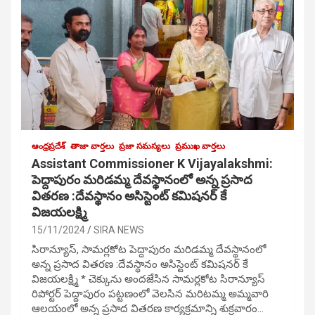
ఆంధ్రప్రదేశ్
తాజా వార్తలు
ప్రజా సమస్యలు
ప్రముఖ వార్తలు
Assistant Commissioner K Vijayalakshmi:
పెద్దాపురం మరిడమ్మ దేవస్థానంలో అన్న ప్రసాద
వితరణ :దేవస్థానం అసిస్టెంట్ కమిషనర్ కే
విజయలక్ష్మి
15/11/2024
SIRA NEWS
సిరాన్యూస్, సామర్లకోట పెద్దాపురం మరిడమ్మ దేవస్థానంలో
అన్న ప్రసాద వితరణ :దేవస్థానం అసిస్టెంట్ కమిషనర్ కే
విజయలక్ష్మి * చెక్కును అందజేసిన సామర్లకోట సిరాన్యూస్
రిపోర్టర్ పెద్దాపురం పట్టణంలో వెలసిన మరిటమ్మ అమ్మవారి
ఆలయంలో అన్న ప్రసాద వితరణ కార్యక్రమాన్ని శుక్రవారం…