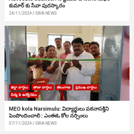
కుమార్ కు సేవా పురస్కారం
24/11/2024
SIRA NEWS
జిల్లా వార్తలు
తాజా వార్తలు
తెలంగాణ
ప్రముఖ వార్తలు
విద్య & ఉద్యోగము
MEO kola Narsimulu: విద్యార్థులు పఠ‌నాసక్తిని
పెంపొందించాలి : ఎంఈఓ కోల నర్సింలు
07/11/2024
SIRA NEWS