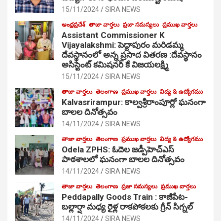
15/11/2024
SIRA NEWS
ఆంధ్రప్రదేశ్
తాజా వార్తలు
ప్రజా సమస్యలు
ప్రముఖ వార్తలు
Assistant Commissioner K
Vijayalakshmi: పెద్దాపురం మరిడమ్మ
దేవస్థానంలో అన్న ప్రసాద వితరణ :దేవస్థానం
అసిస్టెంట్ కమిషనర్ కే విజయలక్ష్మి
15/11/2024
SIRA NEWS
తాజా వార్తలు
తెలంగాణ
ప్రముఖ వార్తలు
విద్య & ఉద్యోగము
Kalvasrirampur: కాల్వశ్రీరాంపూర్లో ఘనంగా
బాలల దినోత్సవం
14/11/2024
SIRA NEWS
తాజా వార్తలు
తెలంగాణ
ప్రముఖ వార్తలు
విద్య & ఉద్యోగము
Odela ZPHS: ఓదెల జ‌డ్పీహెచ్ఎస్
పాఠ‌శాల‌లో ఘనంగా బాలల దినోత్సవం
14/11/2024
SIRA NEWS
తాజా వార్తలు
తెలంగాణ
ప్రజా సమస్యలు
ప్రముఖ వార్తలు
Peddapally Goods Train : కాజీపేట-
బల్లార్షా మధ్య రైళ్ల రాకపోకలకు గ్రీన్ సిగ్నల్
14/11/2024
SIRA NEWS