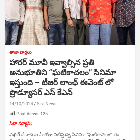
తాజా వార్తలు
హారర్ మూవీ ఇవ్వాల్సిన ప్రతి
అనుభూతిని “ఘటికాచలం” సినిమా
ఇస్తుంది – టీజర్ లాంఛ్ ఈవెంట్ లో
ప్రొడ్యూసర్ ఎస్ కేఎన్
14/10/2024
Sira News
Post Views:
125
సిరా న్యూస్;
నిఖిల్ దేవాదుల హీరోగా నటిస్తున్న సినిమా “ఘటికాచలం”. ఈ