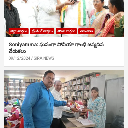
జిల్లా వార్తలు
ట్రేండింగ్ వార్తలు
తాజా వార్తలు
తెలంగాణ
Soniyamma: ఘ‌నంగా సోనియా గాంధీ జ‌న్మ‌దిన
వేడుక‌లు
09/12/2024
SIRA NEWS