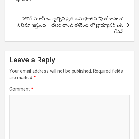
హారర్ మూవీ ఇవ్వాల్సిన ప్రతి అనుభూతిని “ఘటికాచలం”
సినిమా ఇస్తుంది – టీజర్ లాంఛ్ ఈవెంట్ లో ప్రొడ్యూసర్ ఎస్
కేఎన్
Leave a Reply
Your email address will not be published.
Required fields
are marked
*
Comment
*