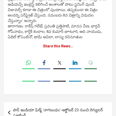
ఆడియన్స్‌ ఇంట్రెస్ట్‌ కలిగించే అంశాలతో పాటు స్టనింగ్‌ వుండే
విజువల్స్‌ కూడా ఈ చిత్రంలో వుంటాయి. తప్పకుండా ఈ చిత్రం
అందర్ని సర్‌ఫ్రైజ్‌ చేస్తుంది. నవంబరు 8న చిత్రాన్ని విడుదల
చేస్తున్నాం’ అన్నారు.
తారాగణం: రాకేష్ గలేభే, స్రవంతి ప్రత్తిపాటి, మానస వీణ, భార్గవ్
గోపీనాథం, కార్తీక్ కందాల, శివ కుమార్ జూటూరి, ఆది నాయుడు,
ఏబెల్ కోసెంటినో, టామ్ అవిలా, లాస్య రవినూతుల.
Share this News…
Post
పాన్ ఇండియా ఫిల్మ్ ‘నాగబంధం’-అక్టోబర్ 23 నుంచి రెగ్యులర్
navigation
షూటింగ్‌