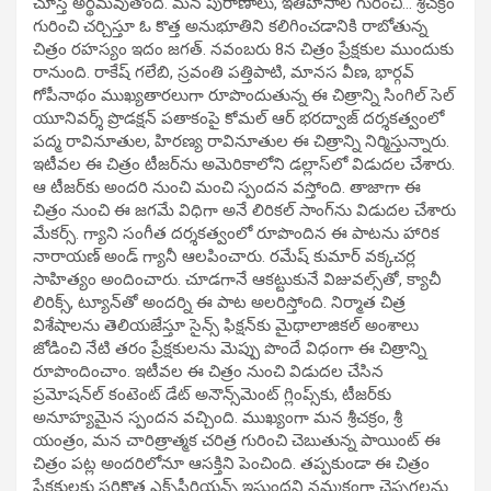
చూస్తే అర్థమవుతోంది. మన పురాణాలు, ఇతిహాసాల గురించి… శ్రీచక్రం
గురించి చర్చిస్తూ ఓ కొత్త అనుభూతిని కలిగించడానికి రాబోతున్న
చిత్రం రహస్యం ఇదం జగత్‌. నవంబరు 8న చిత్రం ప్రేక్షకుల ముందుకు
రానుంది. రాకేష్‌ గలేబి, స్రవంతి పత్తిపాటి, మానస వీణ, భార్గవ్‌
గోపీనాథం ముఖ్యతారలుగా రూపొందుతున్న ఈ చిత్రాన్ని సింగిల్‌ సెల్‌
యూనివర్శ్‌ ప్రొడక్షన్‌ పతాకంపై కోమల్‌ ఆర్‌ భరద్వాజ్‌ దర్శకత్వంలో
పద్మ రావినూతుల, హిరణ్య రావినూతుల ఈ చిత్రాన్ని నిర్మిస్తున్నారు.
ఇటీవల ఈ చిత్రం టీజర్‌ను అమెరికాలోని డల్లాస్‌లో విడుదల చేశారు.
ఆ టీజర్‌కు అందరి నుంచి మంచి స్పందన వస్తోంది. తాజాగా ఈ
చిత్రం నుంచి ఈ జగమే విధిగా అనే లిరికల్‌ సాంగ్‌ను విడుదల చేశారు
మేకర్స్‌. గ్యాని సంగీత దర్శకత్వంలో రూపొందిన ఈ పాటను హారిక
నారాయణ్‌ అండ్‌ గ్యానీ ఆలపించారు. రమేష్‌ కుమార్‌ వక్కచర్ల
సాహిత్యం అందించారు. చూడగానే ఆకట్టుకునే విజువల్స్‌తో, క్యాచీ
లిరిక్స్‌, ట్యూన్‌తో అందర్ని ఈ పాట అలరిస్తోంది. నిర్మాత చిత్ర
విశేషాలను తెలియజేస్తూ సైన్స్‌ ఫిక్షన్‌కు మైథాలాజికల్‌ అంశాలు
జోడించి నేటి తరం ప్రేక్షకులను మెప్పు పొందే విధంగా ఈ చిత్రాన్ని
రూపొందించాం. ఇటీవల ఈ చిత్రం నుంచి విడుదల చేసిన
ప్రమోషన్‌ల్‌ కంటెంట్‌ డేట్‌ అనౌన్స్‌మెంట్‌ గ్లింప్స్‌కు, టీజర్‌కు
అనూహ్యమైన స్పందన వచ్చింది. ముఖ్యంగా మన శ్రీచక్రం, శ్రీ
యంత్రం, మన చారిత్రాత్మక చరిత్ర గురించి చెబుతున్న పాయింట్‌ ఈ
చిత్రం పట్ల అందరిలోనూ ఆసక్తిని పెంచింది. తప్పకుండా ఈ చిత్రం
ప్రేక్షకులకు సరికొత్త ఎక్స్‌పీరియన్స్‌ ఇస్తుందని నమ్మకంగా చెప్పగలను.