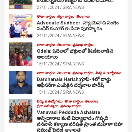
కేసులన్నింటినీ కలెక్టర్ కు బదిలీ చేయాలి…
27/11/2024
SIRA NEWS
తాజా వార్తలు
జిల్లా వార్తలు
తెలంగాణ
Advocate Sudheer: న్యాయవాది సంగెం
సుధీర్ కుమార్ కు సేవా పురస్కారం
24/11/2024
SIRA NEWS
తాజా వార్తలు
తెలంగాణ
ప్రముఖ వార్తలు
Odela: ఓదెల‌లో భక్తులతో కిటకిటలాడిన
ఆల‌యాలు
15/11/2024
SIRA NEWS
తాజా వార్తలు
తెలంగాణ
ప్రముఖ వార్తలు
విద్య & ఉద్యోగము
Darshanala Harish:గ్రూప్-4లో వార్డు
ఆఫీసర్‌గా ఎంపికైన దర్శనాల హరీష్
15/11/2024
SIRA NEWS
విద్య & ఉద్యోగము
తాజా వార్తలు
తెలంగాణ
ప్రజా సమస్యలు
ప్రముఖ వార్తలు
Vanavasi Peddada Ashalata :
అన్నిదానాల కంటే విద్యాధానం గొప్పది :
వనవాసి కళ్యాణ పరిషత్ ప్రాంత మహిళా సహ
ప్రముఖ్ పెద్దడ ఆశాలత