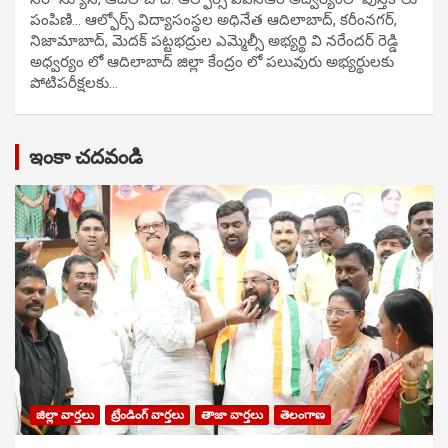
పంపిణి… ఆల్ఫోర్స్ విద్యాసంస్థల అధినేత ఆదిలాబాద్, కరీంనగర్,
నిజామాబాద్, మెదక్ పట్టభద్రుల ఎమ్మెల్సీ అభ్యర్థి వి నరేందర్ రెడ్డి
అధ్వర్యం లో ఆదిలాబాద్ జిల్లా కేంద్రం లో పలువురు అభ్యర్థులకు
పోటిప‌రీక్ష‌ల‌కు…
ఇంకా చదవండి
జిల్లా వార్తలు
ట్రేండింగ్ వార్తలు
తాజా వార్తలు
తెలంగాణ