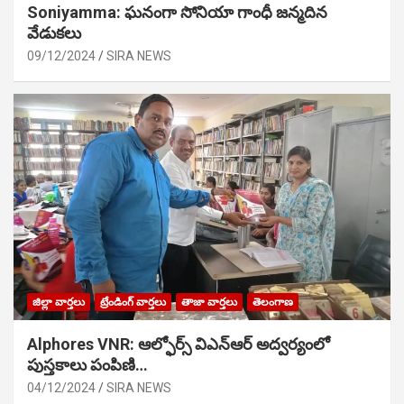
Soniyamma: ఘ‌నంగా సోనియా గాంధీ జ‌న్మ‌దిన
వేడుక‌లు
09/12/2024
SIRA NEWS
జిల్లా వార్తలు
ట్రేండింగ్ వార్తలు
తాజా వార్తలు
తెలంగాణ
Alphores VNR: ఆల్ఫోర్స్ విఎన్ఆర్ అద్వర్యంలో
పుస్తకాలు పంపిణి…
04/12/2024
SIRA NEWS