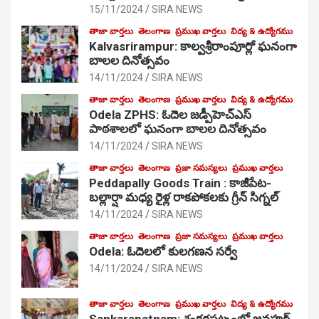
15/11/2024
SIRA NEWS
తాజా వార్తలు
తెలంగాణ
ప్రముఖ వార్తలు
విద్య & ఉద్యోగము
Kalvasrirampur: కాల్వశ్రీరాంపూర్లో ఘనంగా
బాలల దినోత్సవం
14/11/2024
SIRA NEWS
తాజా వార్తలు
తెలంగాణ
ప్రముఖ వార్తలు
విద్య & ఉద్యోగము
Odela ZPHS: ఓదెల జ‌డ్పీహెచ్ఎస్
పాఠ‌శాల‌లో ఘనంగా బాలల దినోత్సవం
14/11/2024
SIRA NEWS
తాజా వార్తలు
తెలంగాణ
ప్రజా సమస్యలు
ప్రముఖ వార్తలు
Peddapally Goods Train : కాజీపేట-
బల్లార్షా మధ్య రైళ్ల రాకపోకలకు గ్రీన్ సిగ్నల్
14/11/2024
SIRA NEWS
తాజా వార్తలు
తెలంగాణ
ప్రజా సమస్యలు
ప్రముఖ వార్తలు
Odela: ఓదెలలో కులగణన సర్వే
14/11/2024
SIRA NEWS
తాజా వార్తలు
తెలంగాణ
ప్రముఖ వార్తలు
విద్య & ఉద్యోగము
Sankarapatnam: శంకరపట్నంలో జవహర్