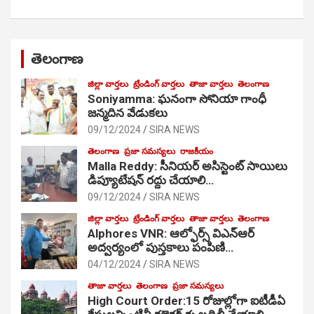
తెలంగాణ
జిల్లా వార్తలు
ట్రేండింగ్ వార్తలు
తాజా వార్తలు
తెలంగాణ
Soniyamma: ఘ‌నంగా సోనియా గాంధీ
జ‌న్మ‌దిన వేడుక‌లు
09/12/2024
SIRA NEWS
తెలంగాణ
ప్రజా సమస్యలు
రాజకీయం
Malla Reddy: సీనియర్ అసిస్టెంట్ సాయిలు
డిప్యూటేషన్ రద్దు చేయాలి…
09/12/2024
SIRA NEWS
జిల్లా వార్తలు
ట్రేండింగ్ వార్తలు
తాజా వార్తలు
తెలంగాణ
Alphores VNR: ఆల్ఫోర్స్ విఎన్ఆర్
అద్వర్యంలో పుస్తకాలు పంపిణి…
04/12/2024
SIRA NEWS
తాజా వార్తలు
తెలంగాణ
ప్రజా సమస్యలు
High Court Order:15 రోజుల్లోగా ఐటీడీఏ