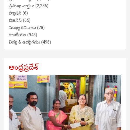
ప్రముఖ వార్తలు
(2,286)
ఫ్యాషన్
(6)
బిజినెస్
(65)
ముఖ్య కథనాలు
(78)
రాజకీయం
(943)
విద్య & ఉద్యోగము
(496)
ఆంధ్రప్రదేశ్