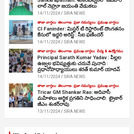
లాల్ నెహ్రూ జయంతి వేడుకలు
14/11/2024
SIRA NEWS
తాజా వార్తలు
తెలంగాణ
ప్రజా సమస్యలు
ప్రముఖ వార్తలు
CI Faninder: మిస్టర్ టి రెస్టారెంట్ దొంగతనం
కేసులో ఇద్దరి అరెస్ట్ : సీఐ ఫణిందర్
14/11/2024
SIRA NEWS
తాజా వార్తలు
తెలంగాణ
ప్రముఖ వార్తలు
విద్య & ఉద్యోగము
Principal Sarath Kumar Yadav : పిల్లల
ఉజ్వల భవిష్యత్తుకు చదువే పునాది :
ప్రధానోపాధ్యాయులు శరత్ కుమార్ యాదవ్
14/11/2024
SIRA NEWS
తాజా వార్తలు
తెలంగాణ
ప్రజా సమస్యలు
ప్రముఖ వార్తలు
Tricar GM Shankar Rao: ఆదివాసీ
మహిళలు ఆర్థిక ప్రగతిని సాధించాలి: ట్రైకార్
జీఎం శంకర్‌రావు
13/11/2024
SIRA NEWS