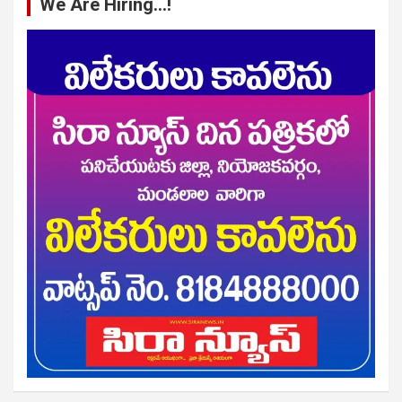
We Are Hiring…!