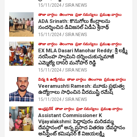
15/11/2024
SIRA NEWS
తాజా వార్తలు
తెలంగాణ
ప్రజా సమస్యలు
ప్రముఖ వార్తలు
ADA Srinath: కొనుగోలు కేంద్రాల‌ను
సంద‌ర్శించిన డివిజనల్ ఏడీఏ శ్రీనాథ్
15/11/2024
SIRA NEWS
తాజా వార్తలు
తెలంగాణ
ప్రజా సమస్యలు
ప్రముఖ వార్తలు
EX MLA Dasari Manohar Reddy: శ్రీ లక్ష్మీ
నరసింహ స్వామిని దర్శించుకున్నమాజీ
ఎమ్మెల్యే దాసరి మనోహర్ రెడ్డి
15/11/2024
SIRA NEWS
విద్య & ఉద్యోగము
తాజా వార్తలు
తెలంగాణ
ప్రముఖ వార్తలు
Veeramushti Ramesh: మూడు ప్రభుత్వ
ఉద్యోగాలు సాధించిన వీరముష్టి రమేష్
15/11/2024
SIRA NEWS
ఆంధ్రప్రదేశ్
తాజా వార్తలు
ప్రజా సమస్యలు
ప్రముఖ వార్తలు
Assistant Commissioner K
Vijayalakshmi: పెద్దాపురం మరిడమ్మ
దేవస్థానంలో అన్న ప్రసాద వితరణ :దేవస్థానం
అసిస్టెంట్ కమిషనర్ కే విజయలక్ష్మి