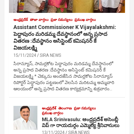
ఆంధ్రప్రదేశ్
తాజా వార్తలు
ప్రజా సమస్యలు
ప్రముఖ వార్తలు
Assistant Commissioner K Vijayalakshmi:
పెద్దాపురం మరిడమ్మ దేవస్థానంలో అన్న ప్రసాద
వితరణ :దేవస్థానం అసిస్టెంట్ కమిషనర్ కే
విజయలక్ష్మి
15/11/2024
SIRA NEWS
సిరాన్యూస్, సామర్లకోట పెద్దాపురం మరిడమ్మ దేవస్థానంలో
అన్న ప్రసాద వితరణ :దేవస్థానం అసిస్టెంట్ కమిషనర్ కే
విజయలక్ష్మి * చెక్కును అందజేసిన సామర్లకోట సిరాన్యూస్
రిపోర్టర్ పెద్దాపురం పట్టణంలో వెలసిన మరిటమ్మ అమ్మవారి
ఆలయంలో అన్న ప్రసాద వితరణ కార్యక్రమాన్ని శుక్రవారం…
ఆంధ్రప్రదేశ్
తెలంగాణ
ప్రజా సమస్యలు
ప్రముఖ వార్తలు
MLA Srinivasulu: ఆంధ్రప్రదేశ్ అసెంబ్లీ
విప్ గా రాయదుర్గం ఎమ్మెల్యే శ్రీనివాసులు
13/11/2024
SIRA NEWS