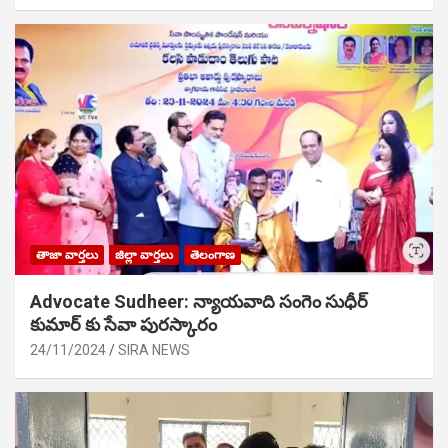
తాజా వార్తలు
జిల్లా వార్తలు
తెలంగాణ
Advocate Sudheer: న్యాయవాది సంగెం సుధీర్
కుమార్ కు సేవా పురస్కారం
24/11/2024
SIRA NEWS