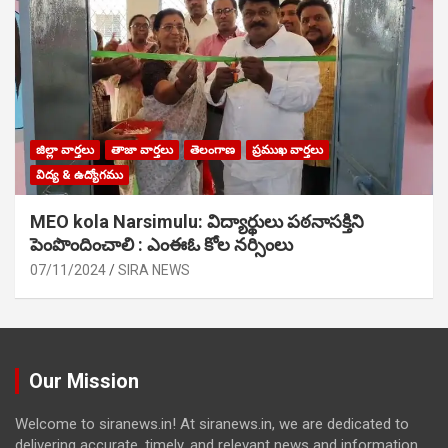
జిల్లా వార్తలు
తాజా వార్తలు
తెలంగాణ
ప్రముఖ వార్తలు
విద్య & ఉద్యోగము
MEO kola Narsimulu: విద్యార్థులు పఠ‌నాసక్తిని
పెంపొందించాలి : ఎంఈఓ కోల నర్సింలు
07/11/2024
SIRA NEWS
Our Mission
Welcome to siranews.in! At siranews.in, we are dedicated to
delivering accurate, timely, and relevant news and information