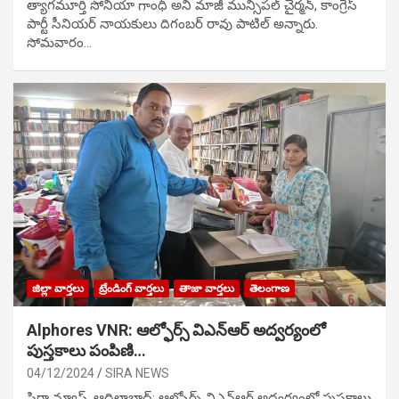
త్యాగమూర్తి సోనియా గాంధీ అని మాజీ మున్సిప‌ల్ చైర్మ‌న్, కాంగ్రెస్
పార్టీ సీనియ‌ర్ నాయ‌కులు దిగంబ‌ర్ రావు పాటిల్ అన్నారు.
సోమవారం…
జిల్లా వార్తలు
ట్రేండింగ్ వార్తలు
తాజా వార్తలు
తెలంగాణ
Alphores VNR: ఆల్ఫోర్స్ విఎన్ఆర్ అద్వర్యంలో
పుస్తకాలు పంపిణి…
04/12/2024
SIRA NEWS
సిరా న్యూస్, ఆదిలాబాద్: ఆల్ఫోర్స్ విఎన్ఆర్ అద్వర్యంలో పుస్తకాలు