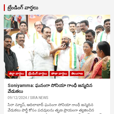
ట్రేండింగ్ వార్తలు
జిల్లా వార్తలు
ట్రేండింగ్ వార్తలు
తాజా వార్తలు
తెలంగాణ
Soniyamma: ఘ‌నంగా సోనియా గాంధీ జ‌న్మ‌దిన
వేడుక‌లు
09/12/2024
SIRA NEWS
సిరా న్యూస్, ఆదిలాబాద్ ఘ‌నంగా సోనియా గాంధీ జ‌న్మ‌దిన
వేడుక‌లు పార్టీ కోసం ప‌ద‌వుల‌ను తృణ ప్రాయంగా త్య‌జించిన