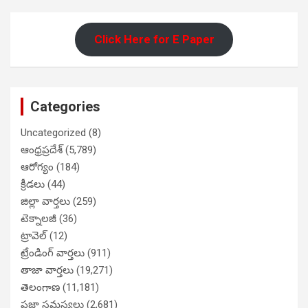
Click Here for E Paper
Categories
Uncategorized
(8)
ఆంధ్రప్రదేశ్
(5,789)
ఆరోగ్యం
(184)
క్రీడలు
(44)
జిల్లా వార్తలు
(259)
టెక్నాలజీ
(36)
ట్రావెల్
(12)
ట్రేండింగ్ వార్తలు
(911)
తాజా వార్తలు
(19,271)
తెలంగాణ
(11,181)
ప్రజా సమస్యలు
(2,681)