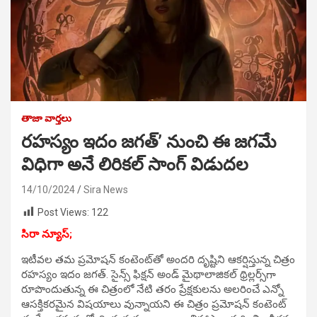
తాజా వార్తలు
రహస్యం ఇదం జగత్‌’ నుంచి ఈ జగమే
విధిగా అనే లిరికల్‌ సాంగ్‌ విడుదల
14/10/2024
Sira News
Post Views:
122
సిరా న్యూస్;
ఇటీవల తమ ప్రమోషన్‌ కంటెంట్‌తో అందరి దృష్టిని ఆకర్షిస్తున్న చిత్రం
రహస్యం ఇదం జగత్‌. సైన్స్‌ ఫిక్షన్‌ అండ్‌ మైథాలాజికల్‌ థ్రిల్లర్స్‌గా
రూపొందుతున్న ఈ చిత్రంలో నేటి తరం ప్రేక్షకులను అలరించే ఎన్నో
ఆసక్తికరమైన విషయాలు వున్నాయని ఈ చిత్రం ప్రమోషన్‌ కంటెంట్‌