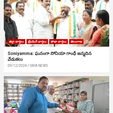
జిల్లా వార్తలు
ట్రేండింగ్ వార్తలు
తాజా వార్తలు
తెలంగాణ
Soniyamma: ఘ‌నంగా సోనియా గాంధీ జ‌న్మ‌దిన
వేడుక‌లు
09/12/2024
SIRA NEWS