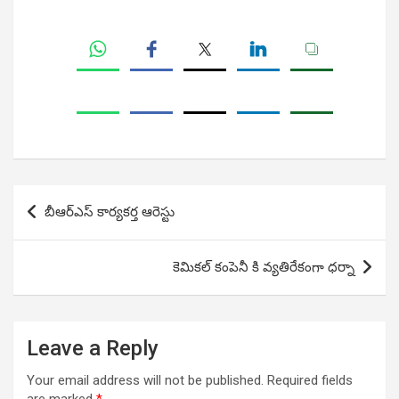
Post
బీఆర్ఎస్ కార్యకర్త ఆరెస్టు
navigation
కెమికల్ కంపెనీ కి వ్యతిరేకంగా ధర్నా
Leave a Reply
Your email address will not be published.
Required fields