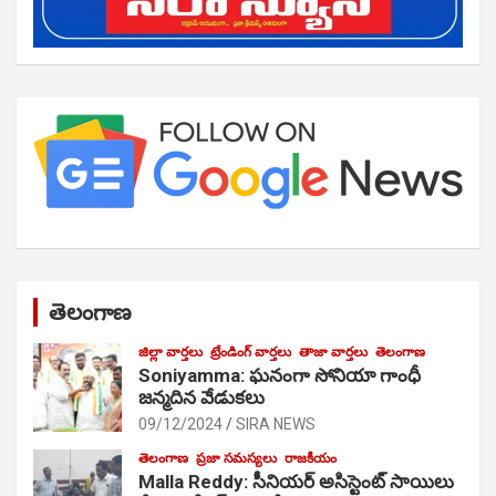
తెలంగాణ
జిల్లా వార్తలు
ట్రేండింగ్ వార్తలు
తాజా వార్తలు
తెలంగాణ
Soniyamma: ఘ‌నంగా సోనియా గాంధీ
జ‌న్మ‌దిన వేడుక‌లు
09/12/2024
SIRA NEWS
తెలంగాణ
ప్రజా సమస్యలు
రాజకీయం
Malla Reddy: సీనియర్ అసిస్టెంట్ సాయిలు