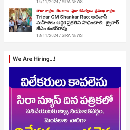
14/11/2024
SIRA NEWS
తాజా వార్తలు
తెలంగాణ
ప్రజా సమస్యలు
ప్రముఖ వార్తలు
Tricar GM Shankar Rao: ఆదివాసీ
మహిళలు ఆర్థిక ప్రగతిని సాధించాలి: ట్రైకార్
జీఎం శంకర్‌రావు
13/11/2024
SIRA NEWS
We Are Hiring…!