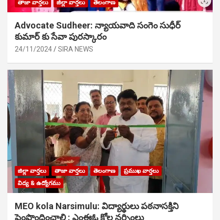
తాజా వార్తలు
జిల్లా వార్తలు
తెలంగాణ
Advocate Sudheer: న్యాయవాది సంగెం సుధీర్
కుమార్ కు సేవా పురస్కారం
24/11/2024
SIRA NEWS
జిల్లా వార్తలు
తాజా వార్తలు
తెలంగాణ
ప్రముఖ వార్తలు
విద్య & ఉద్యోగము
MEO kola Narsimulu: విద్యార్థులు పఠ‌నాసక్తిని
పెంపొందించాలి : ఎంఈఓ కోల నర్సింలు