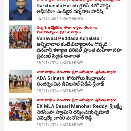
Darshanala Harish:గ్రూప్-4లో వార్డు
ఆఫీసర్‌గా ఎంపికైన దర్శనాల హరీష్
15/11/2024
SIRA NEWS
విద్య & ఉద్యోగము
తాజా వార్తలు
తెలంగాణ
ప్రజా సమస్యలు
ప్రముఖ వార్తలు
Vanavasi Peddada Ashalata :
అన్నిదానాల కంటే విద్యాధానం గొప్పది :
వనవాసి కళ్యాణ పరిషత్ ప్రాంత మహిళా సహ
ప్రముఖ్ పెద్దడ ఆశాలత
15/11/2024
SIRA NEWS
తాజా వార్తలు
తెలంగాణ
ప్రజా సమస్యలు
ప్రముఖ వార్తలు
ADA Srinath: కొనుగోలు కేంద్రాల‌ను
సంద‌ర్శించిన డివిజనల్ ఏడీఏ శ్రీనాథ్
15/11/2024
SIRA NEWS
తాజా వార్తలు
తెలంగాణ
ప్రజా సమస్యలు
ప్రముఖ వార్తలు
EX MLA Dasari Manohar Reddy: శ్రీ లక్ష్మీ
నరసింహ స్వామిని దర్శించుకున్నమాజీ
ఎమ్మెల్యే దాసరి మనోహర్ రెడ్డి
15/11/2024
SIRA NEWS