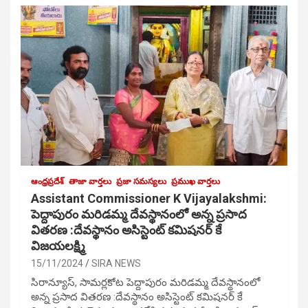
ఆంధ్రప్రదేశ్
తాజా వార్తలు
ప్రజా సమస్యలు
ప్రముఖ వార్తలు
Assistant Commissioner K Vijayalakshmi:
పెద్దాపురం మరిడమ్మ దేవస్థానంలో అన్న ప్రసాద
వితరణ :దేవస్థానం అసిస్టెంట్ కమిషనర్ కే
విజయలక్ష్మి
15/11/2024
SIRA NEWS
సిరాన్యూస్, సామర్లకోట పెద్దాపురం మరిడమ్మ దేవస్థానంలో
అన్న ప్రసాద వితరణ :దేవస్థానం అసిస్టెంట్ కమిషనర్ కే