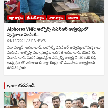
జిల్లా వార్తలు
ట్రేండింగ్ వార్తలు
తాజా వార్తలు
తెలంగాణ
Alphores VNR: ఆల్ఫోర్స్ విఎన్ఆర్ అద్వర్యంలో
పుస్తకాలు పంపిణి…
04/12/2024
SIRA NEWS
సిరా న్యూస్, ఆదిలాబాద్: ఆల్ఫోర్స్ విఎన్ఆర్ అద్వర్యంలో పుస్తకాలు
పంపిణి… ఆల్ఫోర్స్ విద్యాసంస్థల అధినేత ఆదిలాబాద్, కరీంనగర్,
నిజామాబాద్, మెదక్ పట్టభద్రుల ఎమ్మెల్సీ అభ్యర్థి వి నరేందర్ రెడ్డి
అధ్వర్యం లో ఆదిలాబాద్ జిల్లా కేంద్రం లో పలువురు అభ్యర్థులకు
పోటిప‌రీక్ష‌ల‌కు…
ఇంకా చదవండి