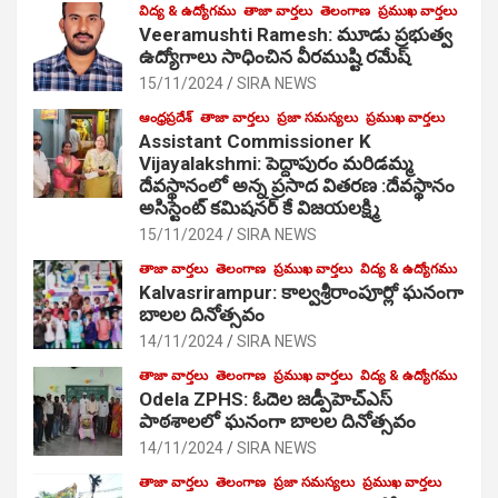
విద్య & ఉద్యోగము
తాజా వార్తలు
తెలంగాణ
ప్రముఖ వార్తలు
Veeramushti Ramesh: మూడు ప్రభుత్వ
ఉద్యోగాలు సాధించిన వీరముష్టి రమేష్
15/11/2024
SIRA NEWS
ఆంధ్రప్రదేశ్
తాజా వార్తలు
ప్రజా సమస్యలు
ప్రముఖ వార్తలు
Assistant Commissioner K
Vijayalakshmi: పెద్దాపురం మరిడమ్మ
దేవస్థానంలో అన్న ప్రసాద వితరణ :దేవస్థానం
అసిస్టెంట్ కమిషనర్ కే విజయలక్ష్మి
15/11/2024
SIRA NEWS
తాజా వార్తలు
తెలంగాణ
ప్రముఖ వార్తలు
విద్య & ఉద్యోగము
Kalvasrirampur: కాల్వశ్రీరాంపూర్లో ఘనంగా
బాలల దినోత్సవం
14/11/2024
SIRA NEWS
తాజా వార్తలు
తెలంగాణ
ప్రముఖ వార్తలు
విద్య & ఉద్యోగము
Odela ZPHS: ఓదెల జ‌డ్పీహెచ్ఎస్
పాఠ‌శాల‌లో ఘనంగా బాలల దినోత్సవం
14/11/2024
SIRA NEWS
తాజా వార్తలు
తెలంగాణ
ప్రజా సమస్యలు
ప్రముఖ వార్తలు