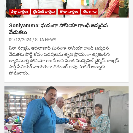
జిల్లా వార్తలు
ట్రేండింగ్ వార్తలు
తాజా వార్తలు
తెలంగాణ
Soniyamma: ఘ‌నంగా సోనియా గాంధీ జ‌న్మ‌దిన
వేడుక‌లు
09/12/2024
SIRA NEWS
సిరా న్యూస్, ఆదిలాబాద్ ఘ‌నంగా సోనియా గాంధీ జ‌న్మ‌దిన
వేడుక‌లు పార్టీ కోసం ప‌ద‌వుల‌ను తృణ ప్రాయంగా త్య‌జించిన
త్యాగమూర్తి సోనియా గాంధీ అని మాజీ మున్సిప‌ల్ చైర్మ‌న్, కాంగ్రెస్
పార్టీ సీనియ‌ర్ నాయ‌కులు దిగంబ‌ర్ రావు పాటిల్ అన్నారు.
సోమవారం…