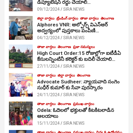
డిప్యూటేషన్ రద్దు చేయాలి…
09/12/2024
SIRA NEWS
జిల్లా వార్తలు
ట్రేండింగ్ వార్తలు
తాజా వార్తలు
తెలంగాణ
Alphores VNR: ఆల్ఫోర్స్ విఎన్ఆర్
అద్వర్యంలో పుస్తకాలు పంపిణి…
04/12/2024
SIRA NEWS
తాజా వార్తలు
తెలంగాణ
ప్రజా సమస్యలు
High Court Order:15 రోజుల్లోగా ఐటీడీఏ
కేసులన్నింటినీ కలెక్టర్ కు బదిలీ చేయాలి…
27/11/2024
SIRA NEWS
తాజా వార్తలు
జిల్లా వార్తలు
తెలంగాణ
Advocate Sudheer: న్యాయవాది సంగెం
సుధీర్ కుమార్ కు సేవా పురస్కారం
24/11/2024
SIRA NEWS
తాజా వార్తలు
తెలంగాణ
ప్రముఖ వార్తలు
Odela: ఓదెల‌లో భక్తులతో కిటకిటలాడిన
ఆల‌యాలు
15/11/2024
SIRA NEWS
తాజా వార్తలు
తెలంగాణ
ప్రముఖ వార్తలు
విద్య & ఉద్యోగము