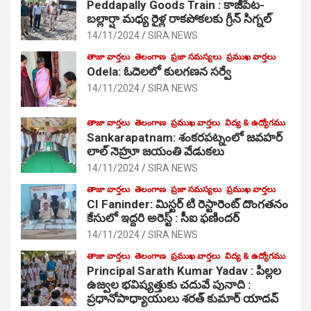
Peddapally Goods Train : కాజీపేట-
బల్లార్షా మధ్య రైళ్ల రాకపోకలకు గ్రీన్ సిగ్నల్
14/11/2024
SIRA NEWS
తాజా వార్తలు
తెలంగాణ
ప్రజా సమస్యలు
ప్రముఖ వార్తలు
Odela: ఓదెలలో కులగణన సర్వే
14/11/2024
SIRA NEWS
తాజా వార్తలు
తెలంగాణ
ప్రముఖ వార్తలు
విద్య & ఉద్యోగము
Sankarapatnam: శంకరపట్నంలో జవహర్
లాల్ నెహ్రూ జయంతి వేడుకలు
14/11/2024
SIRA NEWS
తాజా వార్తలు
తెలంగాణ
ప్రజా సమస్యలు
ప్రముఖ వార్తలు
CI Faninder: మిస్టర్ టి రెస్టారెంట్ దొంగతనం
కేసులో ఇద్దరి అరెస్ట్ : సీఐ ఫణిందర్
14/11/2024
SIRA NEWS
తాజా వార్తలు
తెలంగాణ
ప్రముఖ వార్తలు
విద్య & ఉద్యోగము
Principal Sarath Kumar Yadav : పిల్లల
ఉజ్వల భవిష్యత్తుకు చదువే పునాది :
ప్రధానోపాధ్యాయులు శరత్ కుమార్ యాదవ్