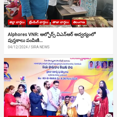
జిల్లా వార్తలు
ట్రేండింగ్ వార్తలు
తాజా వార్తలు
తెలంగాణ
Alphores VNR: ఆల్ఫోర్స్ విఎన్ఆర్ అద్వర్యంలో
పుస్తకాలు పంపిణి…
04/12/2024
SIRA NEWS