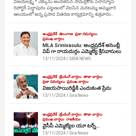
విజయలక్ష్మి * చెక్కును అందజేసిన సామర్లకోట సిరాన్యూస్
రిపోర్టర్ పెద్దాపురం పట్టణంలో వెలసిన మరిటమ్మ అమ్మవారి
ఆలయంలో అన్న ప్రసాద వితరణ కార్యక్రమాన్ని శుక్రవారం…
ఆంధ్రప్రదేశ్
తెలంగాణ
ప్రజా సమస్యలు
ప్రముఖ వార్తలు
MLA Srinivasulu: ఆంధ్రప్రదేశ్ అసెంబ్లీ
విప్ గా రాయదుర్గం ఎమ్మెల్యే శ్రీనివాసులు
13/11/2024
SIRA NEWS
ఆంధ్రప్రదేశ్
ట్రేండింగ్ వార్తలు
తాజా వార్తలు
ప్రజా సమస్యలు
ప్రముఖ వార్తలు
విజయసాయిరెడ్డికి ఎందుకంత ప్రేమ
13/11/2024
Sira News
ఆంధ్రప్రదేశ్
ట్రేండింగ్ వార్తలు
తాజా వార్తలు
ప్రముఖ వార్తలు
రాజకీయం
వైసీపీ ఎమ్మెల్యేల యూ టర్న్…
13/11/2024
Sira News