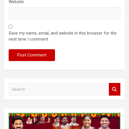
Website
Save my name, email, and website in this browser for the
next time I comment.
S
e
a
r
c
h