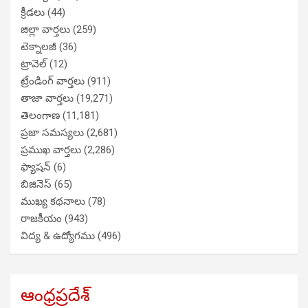
క్రీడలు
(44)
జిల్లా వార్తలు
(259)
టెక్నాలజీ
(36)
ట్రావెల్
(12)
ట్రేండింగ్ వార్తలు
(911)
తాజా వార్తలు
(19,271)
తెలంగాణ
(11,181)
ప్రజా సమస్యలు
(2,681)
ప్రముఖ వార్తలు
(2,286)
ఫ్యాషన్
(6)
బిజినెస్
(65)
ముఖ్య కథనాలు
(78)
రాజకీయం
(943)
విద్య & ఉద్యోగము
(496)
ఆంధ్రప్రదేశ్