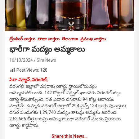
ట్రేండింగ్ వార్తలు
తాజా వార్తలు
తెలంగాణ
ప్రముఖ వార్తలు
భారీగా మద్యం అమ్మకాలు
16/10/2024
Sira News
Post Views:
128
సిరా న్యూస్,వరంగల్;
వరంగల్ జిల్లాలో దసరాకు రికార్డు స్థాయిలోమద్యం
అమ్ముడుపోయింది. 142 కోట్లతో ఎక్సైజ్ ఖజానకు వరంగల్ జిల్లా
రికార్డ్ తీసుకొచ్చింది. గత ఎడాది దసరాకు 94 కోట్ల ఆదాయం
మాత్రమే. ఉమ్మడి వరంగల్ జిల్లాలో 294 వైన్స్,134 బార్లు వున్నాయి.
దసర పండుగకు 1,29,740 మద్యం కాటన్లు అమ్మకం జరిగింది.
2,53,666 బీర్ల కాటన్లు అమ్మాకాలుగా వరంగల్ మందు ప్రియులు
రికార్డు కొట్టేసారు.
Share this News…