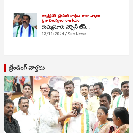
ఆంధ్రప్రదేశ్
ట్రేండింగ్ వార్తలు
తాజా వార్తలు
ప్రజా సమస్యలు
రాజకీయం
గుమ్మనూరు వర్సెస్ జేసీ…
13/11/2024
Sira News
ట్రేండింగ్ వార్తలు