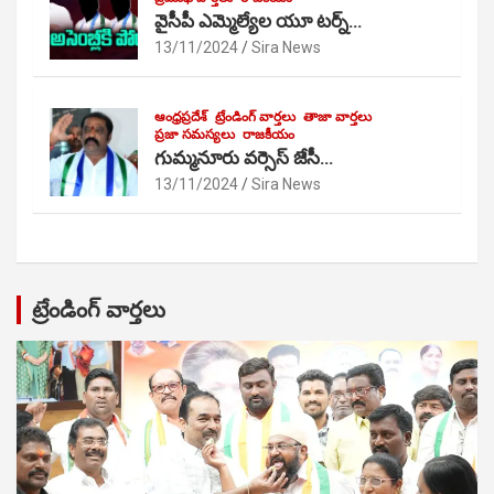
వైసీపీ ఎమ్మెల్యేల యూ టర్న్…
13/11/2024
Sira News
ఆంధ్రప్రదేశ్
ట్రేండింగ్ వార్తలు
తాజా వార్తలు
ప్రజా సమస్యలు
రాజకీయం
గుమ్మనూరు వర్సెస్ జేసీ…
13/11/2024
Sira News
ట్రేండింగ్ వార్తలు