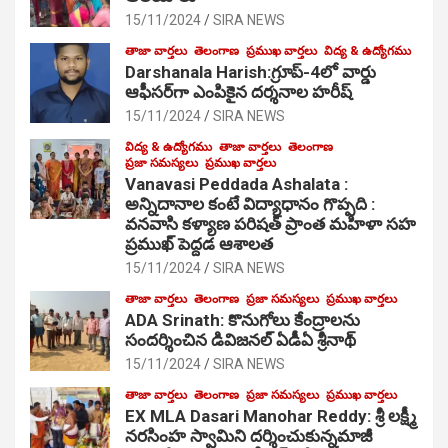
15/11/2024
SIRA NEWS
తాజా వార్తలు
తెలంగాణ
ప్రముఖ వార్తలు
విద్య & ఉద్యోగము
Darshanala Harish:గ్రూప్-4లో వార్డు
ఆఫీసర్‌గా ఎంపికైన దర్శనాల హరీష్
15/11/2024
SIRA NEWS
విద్య & ఉద్యోగము
తాజా వార్తలు
తెలంగాణ
ప్రజా సమస్యలు
ప్రముఖ వార్తలు
Vanavasi Peddada Ashalata :
అన్నిదానాల కంటే విద్యాధానం గొప్పది :
వనవాసి కళ్యాణ పరిషత్ ప్రాంత మహిళా సహ
ప్రముఖ్ పెద్దడ ఆశాలత
15/11/2024
SIRA NEWS
తాజా వార్తలు
తెలంగాణ
ప్రజా సమస్యలు
ప్రముఖ వార్తలు
ADA Srinath: కొనుగోలు కేంద్రాల‌ను
సంద‌ర్శించిన డివిజనల్ ఏడీఏ శ్రీనాథ్
15/11/2024
SIRA NEWS
తాజా వార్తలు
తెలంగాణ
ప్రజా సమస్యలు
ప్రముఖ వార్తలు
EX MLA Dasari Manohar Reddy: శ్రీ లక్ష్మీ
నరసింహ స్వామిని దర్శించుకున్నమాజీ