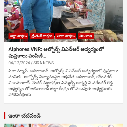
జిల్లా వార్తలు
ట్రేండింగ్ వార్తలు
తాజా వార్తలు
తెలంగాణ
Alphores VNR: ఆల్ఫోర్స్ విఎన్ఆర్ అద్వర్యంలో
పుస్తకాలు పంపిణి…
04/12/2024
SIRA NEWS
సిరా న్యూస్, ఆదిలాబాద్: ఆల్ఫోర్స్ విఎన్ఆర్ అద్వర్యంలో పుస్తకాలు
పంపిణి… ఆల్ఫోర్స్ విద్యాసంస్థల అధినేత ఆదిలాబాద్, కరీంనగర్,
నిజామాబాద్, మెదక్ పట్టభద్రుల ఎమ్మెల్సీ అభ్యర్థి వి నరేందర్ రెడ్డి
అధ్వర్యం లో ఆదిలాబాద్ జిల్లా కేంద్రం లో పలువురు అభ్యర్థులకు
పోటిప‌రీక్ష‌ల‌కు…
ఇంకా చదవండి