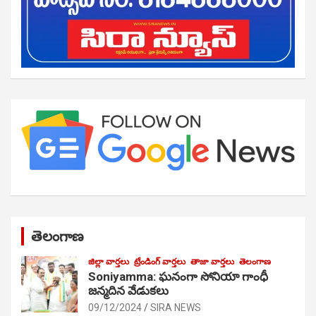
తెలంగాణ
జిల్లా వార్తలు
ట్రేండింగ్ వార్తలు
తాజా వార్తలు
తెలంగాణ
Soniyamma: ఘ‌నంగా సోనియా గాంధీ
జ‌న్మ‌దిన వేడుక‌లు
09/12/2024
SIRA NEWS