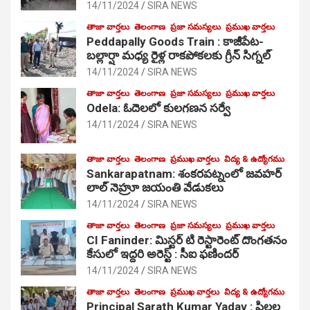
14/11/2024
SIRA NEWS
తాజా వార్తలు
తెలంగాణ
ప్రజా సమస్యలు
ప్రముఖ వార్తలు
Peddapally Goods Train : కాజీపేట-
బల్లార్షా మధ్య రైళ్ల రాకపోకలకు గ్రీన్ సిగ్నల్
14/11/2024
SIRA NEWS
తాజా వార్తలు
తెలంగాణ
ప్రజా సమస్యలు
ప్రముఖ వార్తలు
Odela: ఓదెలలో కులగణన సర్వే
14/11/2024
SIRA NEWS
తాజా వార్తలు
తెలంగాణ
ప్రముఖ వార్తలు
విద్య & ఉద్యోగము
Sankarapatnam: శంకరపట్నంలో జవహర్
లాల్ నెహ్రూ జయంతి వేడుకలు
14/11/2024
SIRA NEWS
తాజా వార్తలు
తెలంగాణ
ప్రజా సమస్యలు
ప్రముఖ వార్తలు
CI Faninder: మిస్టర్ టి రెస్టారెంట్ దొంగతనం
కేసులో ఇద్దరి అరెస్ట్ : సీఐ ఫణిందర్
14/11/2024
SIRA NEWS
తాజా వార్తలు
తెలంగాణ
ప్రముఖ వార్తలు
విద్య & ఉద్యోగము
Principal Sarath Kumar Yadav : పిల్లల