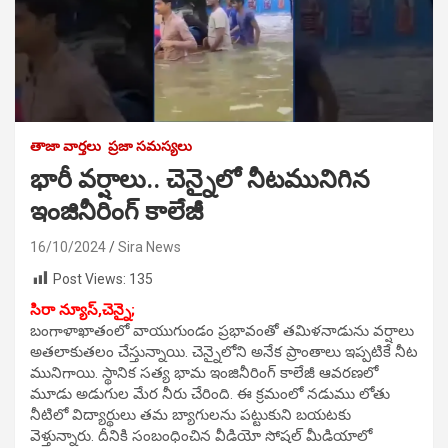
తాజా వార్తలు
ప్రజా సమస్యలు
భారీ వర్షాలు.. చెన్నైలో నీటమునిగిన
ఇంజినీరింగ్ కాలేజీ
16/10/2024
Sira News
Post Views:
135
సిరా న్యూస్,చెన్నై;
బంగాళాఖాతంలో వాయుగుండం ప్రభావంతో తమిళనాడును వర్షాలు
అతలాకుతలం చేస్తున్నాయి. చెన్నైలోని అనేక ప్రాంతాలు ఇప్పటికే నీట
మునిగాయి. స్థానిక సత్య భామ ఇంజినీరింగ్ కాలేజీ ఆవరణలో
మూడు అడుగుల మేర నీరు చేరింది. ఈ క్రమంలో నడుము లోతు
నీటిలో విద్యార్థులు తమ బ్యాగులను పట్టుకుని బయటకు
వెళ్తున్నారు. దీనికి సంబంధించిన వీడియో సోషల్ మీడియాలో