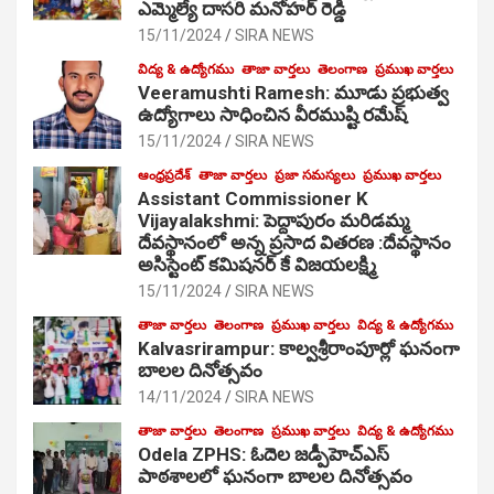
ఎమ్మెల్యే దాసరి మనోహర్ రెడ్డి
15/11/2024
SIRA NEWS
విద్య & ఉద్యోగము
తాజా వార్తలు
తెలంగాణ
ప్రముఖ వార్తలు
Veeramushti Ramesh: మూడు ప్రభుత్వ
ఉద్యోగాలు సాధించిన వీరముష్టి రమేష్
15/11/2024
SIRA NEWS
ఆంధ్రప్రదేశ్
తాజా వార్తలు
ప్రజా సమస్యలు
ప్రముఖ వార్తలు
Assistant Commissioner K
Vijayalakshmi: పెద్దాపురం మరిడమ్మ
దేవస్థానంలో అన్న ప్రసాద వితరణ :దేవస్థానం
అసిస్టెంట్ కమిషనర్ కే విజయలక్ష్మి
15/11/2024
SIRA NEWS
తాజా వార్తలు
తెలంగాణ
ప్రముఖ వార్తలు
విద్య & ఉద్యోగము
Kalvasrirampur: కాల్వశ్రీరాంపూర్లో ఘనంగా
బాలల దినోత్సవం
14/11/2024
SIRA NEWS
తాజా వార్తలు
తెలంగాణ
ప్రముఖ వార్తలు
విద్య & ఉద్యోగము
Odela ZPHS: ఓదెల జ‌డ్పీహెచ్ఎస్
పాఠ‌శాల‌లో ఘనంగా బాలల దినోత్సవం