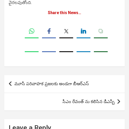
వైరలవుతోంది.
Share this News…
Post
మూసీ పరివాహక ప్రజలకు అండగా బీఆర్ఎస్
navigation
సీఎం రేవంత్ ను కలిసిన డీఎస్పీ
Leave a Reply