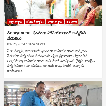
జిల్లా వార్తలు
ట్రేండింగ్ వార్తలు
తాజా వార్తలు
తెలంగాణ
Soniyamma: ఘ‌నంగా సోనియా గాంధీ జ‌న్మ‌దిన
వేడుక‌లు
09/12/2024
SIRA NEWS
సిరా న్యూస్, ఆదిలాబాద్ ఘ‌నంగా సోనియా గాంధీ జ‌న్మ‌దిన
వేడుక‌లు పార్టీ కోసం ప‌ద‌వుల‌ను తృణ ప్రాయంగా త్య‌జించిన
త్యాగమూర్తి సోనియా గాంధీ అని మాజీ మున్సిప‌ల్ చైర్మ‌న్, కాంగ్రెస్
పార్టీ సీనియ‌ర్ నాయ‌కులు దిగంబ‌ర్ రావు పాటిల్ అన్నారు.
సోమవారం…