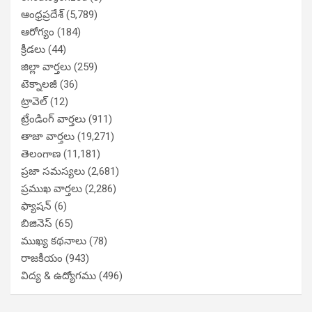
ఆంధ్రప్రదేశ్
(5,789)
ఆరోగ్యం
(184)
క్రీడలు
(44)
జిల్లా వార్తలు
(259)
టెక్నాలజీ
(36)
ట్రావెల్
(12)
ట్రేండింగ్ వార్తలు
(911)
తాజా వార్తలు
(19,271)
తెలంగాణ
(11,181)
ప్రజా సమస్యలు
(2,681)
ప్రముఖ వార్తలు
(2,286)
ఫ్యాషన్
(6)
బిజినెస్
(65)
ముఖ్య కథనాలు
(78)
రాజకీయం
(943)
విద్య & ఉద్యోగము
(496)