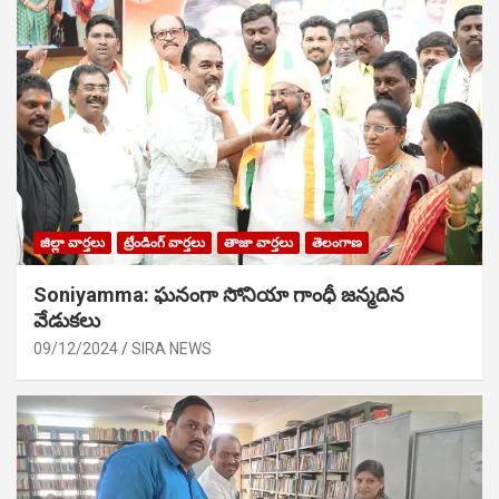
జిల్లా వార్తలు
ట్రేండింగ్ వార్తలు
తాజా వార్తలు
తెలంగాణ
Soniyamma: ఘ‌నంగా సోనియా గాంధీ జ‌న్మ‌దిన
వేడుక‌లు
09/12/2024
SIRA NEWS