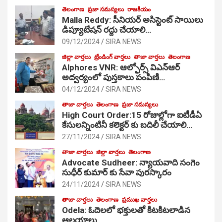
తెలంగాణ
ప్రజా సమస్యలు
రాజకీయం
Malla Reddy: సీనియర్ అసిస్టెంట్ సాయిలు
డిప్యూటేషన్ రద్దు చేయాలి…
09/12/2024
SIRA NEWS
జిల్లా వార్తలు
ట్రేండింగ్ వార్తలు
తాజా వార్తలు
తెలంగాణ
Alphores VNR: ఆల్ఫోర్స్ విఎన్ఆర్
అద్వర్యంలో పుస్తకాలు పంపిణి…
04/12/2024
SIRA NEWS
తాజా వార్తలు
తెలంగాణ
ప్రజా సమస్యలు
High Court Order:15 రోజుల్లోగా ఐటీడీఏ
కేసులన్నింటినీ కలెక్టర్ కు బదిలీ చేయాలి…
27/11/2024
SIRA NEWS
తాజా వార్తలు
జిల్లా వార్తలు
తెలంగాణ
Advocate Sudheer: న్యాయవాది సంగెం
సుధీర్ కుమార్ కు సేవా పురస్కారం
24/11/2024
SIRA NEWS
తాజా వార్తలు
తెలంగాణ
ప్రముఖ వార్తలు
Odela: ఓదెల‌లో భక్తులతో కిటకిటలాడిన
ఆల‌యాలు