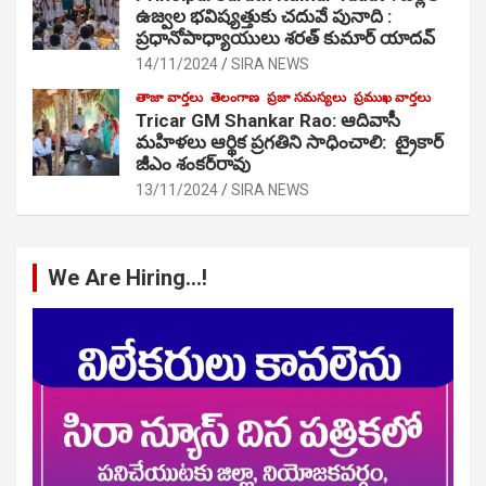
ఉజ్వల భవిష్యత్తుకు చదువే పునాది :
ప్రధానోపాధ్యాయులు శరత్ కుమార్ యాదవ్
14/11/2024
SIRA NEWS
తాజా వార్తలు
తెలంగాణ
ప్రజా సమస్యలు
ప్రముఖ వార్తలు
Tricar GM Shankar Rao: ఆదివాసీ
మహిళలు ఆర్థిక ప్రగతిని సాధించాలి: ట్రైకార్
జీఎం శంకర్‌రావు
13/11/2024
SIRA NEWS
We Are Hiring…!