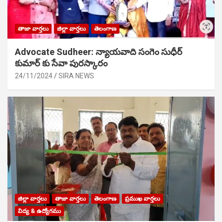
తాజా వార్తలు
జిల్లా వార్తలు
తెలంగాణ
Advocate Sudheer: న్యాయవాది సంగెం సుధీర్
కుమార్ కు సేవా పురస్కారం
24/11/2024
SIRA NEWS
జిల్లా వార్తలు
తాజా వార్తలు
తెలంగాణ
ప్రముఖ వార్తలు
విద్య & ఉద్యోగము