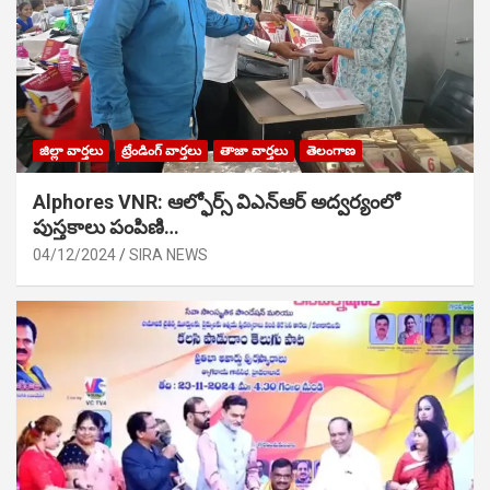
జిల్లా వార్తలు
ట్రేండింగ్ వార్తలు
తాజా వార్తలు
తెలంగాణ
Alphores VNR: ఆల్ఫోర్స్ విఎన్ఆర్ అద్వర్యంలో
పుస్తకాలు పంపిణి…
04/12/2024
SIRA NEWS