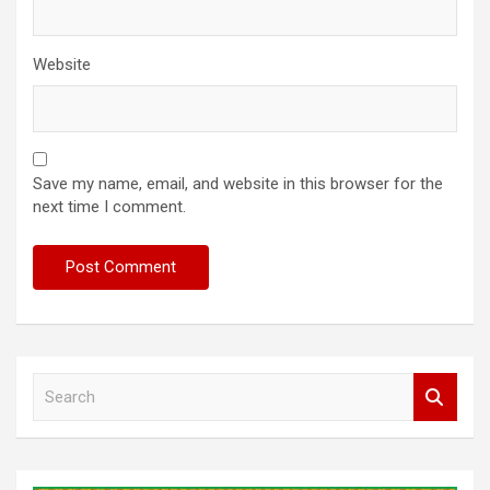
Website
Save my name, email, and website in this browser for the
next time I comment.
S
e
a
r
c