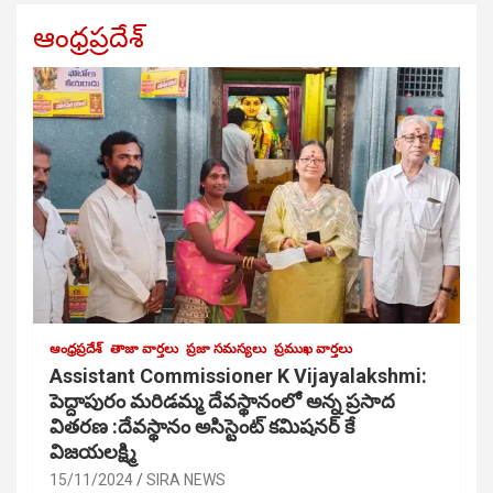
ఆంధ్రప్రదేశ్
ఆంధ్రప్రదేశ్
తాజా వార్తలు
ప్రజా సమస్యలు
ప్రముఖ వార్తలు
Assistant Commissioner K Vijayalakshmi:
పెద్దాపురం మరిడమ్మ దేవస్థానంలో అన్న ప్రసాద
వితరణ :దేవస్థానం అసిస్టెంట్ కమిషనర్ కే
విజయలక్ష్మి
15/11/2024
SIRA NEWS