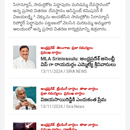
సిరాన్యూస్, సామర్లకోట పెద్దాపురం మరిడమ్మ దేవస్థానంలో
అన్న ప్రసాద వితరణ :దేవస్థానం అసిస్టెంట్ కమిషనర్ కే
విజయలక్ష్మి * చెక్కును అందజేసిన సామర్లకోట సిరాన్యూస్
రిపోర్టర్ పెద్దాపురం పట్టణంలో వెలసిన మరిటమ్మ అమ్మవారి
ఆలయంలో అన్న ప్రసాద వితరణ కార్యక్రమాన్ని శుక్రవారం…
ఆంధ్రప్రదేశ్
తెలంగాణ
ప్రజా సమస్యలు
ప్రముఖ వార్తలు
MLA Srinivasulu: ఆంధ్రప్రదేశ్ అసెంబ్లీ
విప్ గా రాయదుర్గం ఎమ్మెల్యే శ్రీనివాసులు
13/11/2024
SIRA NEWS
ఆంధ్రప్రదేశ్
ట్రేండింగ్ వార్తలు
తాజా వార్తలు
ప్రజా సమస్యలు
ప్రముఖ వార్తలు
విజయసాయిరెడ్డికి ఎందుకంత ప్రేమ
13/11/2024
Sira News
ఆంధ్రప్రదేశ్
ట్రేండింగ్ వార్తలు
తాజా వార్తలు
ప్రముఖ వార్తలు
రాజకీయం