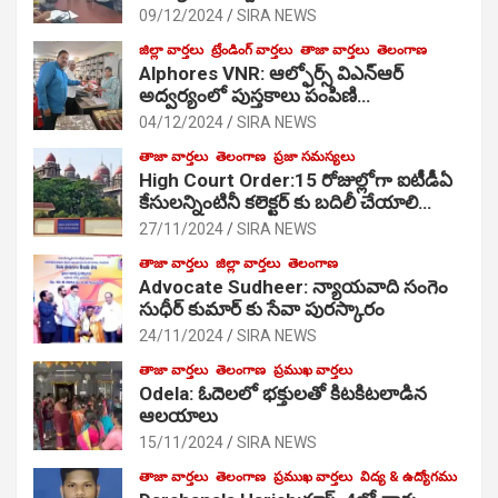
09/12/2024
SIRA NEWS
జిల్లా వార్తలు
ట్రేండింగ్ వార్తలు
తాజా వార్తలు
తెలంగాణ
Alphores VNR: ఆల్ఫోర్స్ విఎన్ఆర్
అద్వర్యంలో పుస్తకాలు పంపిణి…
04/12/2024
SIRA NEWS
తాజా వార్తలు
తెలంగాణ
ప్రజా సమస్యలు
High Court Order:15 రోజుల్లోగా ఐటీడీఏ
కేసులన్నింటినీ కలెక్టర్ కు బదిలీ చేయాలి…
27/11/2024
SIRA NEWS
తాజా వార్తలు
జిల్లా వార్తలు
తెలంగాణ
Advocate Sudheer: న్యాయవాది సంగెం
సుధీర్ కుమార్ కు సేవా పురస్కారం
24/11/2024
SIRA NEWS
తాజా వార్తలు
తెలంగాణ
ప్రముఖ వార్తలు
Odela: ఓదెల‌లో భక్తులతో కిటకిటలాడిన
ఆల‌యాలు
15/11/2024
SIRA NEWS
తాజా వార్తలు
తెలంగాణ
ప్రముఖ వార్తలు
విద్య & ఉద్యోగము