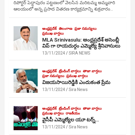
రిపోర్టర్ పెద్దాపురం పట్టణంలో వెలసిన మరిటమ్మ అమ్మవారి
ఆలయంలో అన్న ప్రసాద వితరణ కార్యక్రమాన్ని శుక్రవారం…
ఆంధ్రప్రదేశ్
తెలంగాణ
ప్రజా సమస్యలు
ప్రముఖ వార్తలు
MLA Srinivasulu: ఆంధ్రప్రదేశ్ అసెంబ్లీ
విప్ గా రాయదుర్గం ఎమ్మెల్యే శ్రీనివాసులు
13/11/2024
SIRA NEWS
ఆంధ్రప్రదేశ్
ట్రేండింగ్ వార్తలు
తాజా వార్తలు
ప్రజా సమస్యలు
ప్రముఖ వార్తలు
విజయసాయిరెడ్డికి ఎందుకంత ప్రేమ
13/11/2024
Sira News
ఆంధ్రప్రదేశ్
ట్రేండింగ్ వార్తలు
తాజా వార్తలు
ప్రముఖ వార్తలు
రాజకీయం
వైసీపీ ఎమ్మెల్యేల యూ టర్న్…
13/11/2024
Sira News