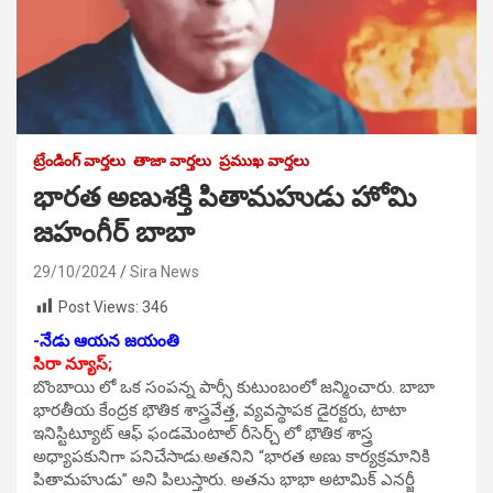
ట్రేండింగ్ వార్తలు
తాజా వార్తలు
ప్రముఖ వార్తలు
భారత అణుశక్తి పితామహుడు హోమి
జహంగీర్ బాబా
29/10/2024
Sira News
Post Views:
346
-నేడు ఆయన జయంతి
సిరా న్యూస్;
బొంబాయి లో ఒక సంపన్న పార్సీ కుటుంబంలో జన్మించారు. బాబా
భారతీయ కేంద్రక భౌతిక శాస్త్రవేత్త, వ్యవస్థాపక డైరక్టరు, టాటా
ఇనిస్టిట్యూట్ ఆఫ్ ఫండమెంటాల్ రీసెర్చ్ లో భౌతిక శాస్త్ర
అధ్యాపకునిగా పనిచేసాడు.అతనిని “భారత అణు కార్యక్రమానికి
పితామహుడు” అని పిలుస్తారు. అతను భాభా అటామిక్ ఎనర్జీ