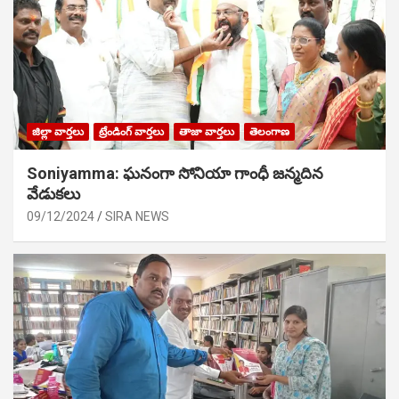
జిల్లా వార్తలు
ట్రేండింగ్ వార్తలు
తాజా వార్తలు
తెలంగాణ
Soniyamma: ఘ‌నంగా సోనియా గాంధీ జ‌న్మ‌దిన
వేడుక‌లు
09/12/2024
SIRA NEWS