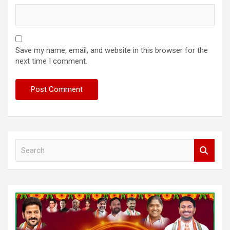
Save my name, email, and website in this browser for the
next time I comment.
S
e
a
r
c
h