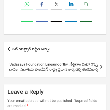
Post
సబ్ రిజిస్ట్రార్ జ్యోతి అరెస్టు
navigation
Sadasaya Foundation Lingamoorthy: నేత్రదాం మహా గొప్ప
దానం: సదాశయ ఫౌండేషన్ రాష్ట్ర ప్రధాన కార్యదర్శి లింగమూర్తి
Leave a Reply
Your email address will not be published.
Required fields
are marked
*