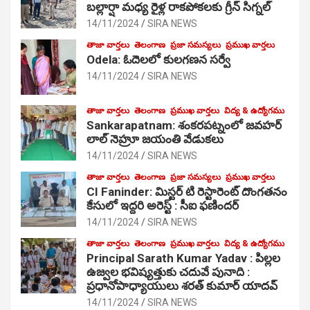
బల్లార్షా మధ్య రైళ్ల రాకపోకలకు గ్రీన్ సిగ్నల్
14/11/2024
SIRA NEWS
తాజా వార్తలు
తెలంగాణ
ప్రజా సమస్యలు
ప్రముఖ వార్తలు
Odela: ఓదెలలో కులగణన సర్వే
14/11/2024
SIRA NEWS
తాజా వార్తలు
తెలంగాణ
ప్రముఖ వార్తలు
విద్య & ఉద్యోగము
Sankarapatnam: శంకరపట్నంలో జవహర్
లాల్ నెహ్రూ జయంతి వేడుకలు
14/11/2024
SIRA NEWS
తాజా వార్తలు
తెలంగాణ
ప్రజా సమస్యలు
ప్రముఖ వార్తలు
CI Faninder: మిస్టర్ టి రెస్టారెంట్ దొంగతనం
కేసులో ఇద్దరి అరెస్ట్ : సీఐ ఫణిందర్
14/11/2024
SIRA NEWS
తాజా వార్తలు
తెలంగాణ
ప్రముఖ వార్తలు
విద్య & ఉద్యోగము
Principal Sarath Kumar Yadav : పిల్లల
ఉజ్వల భవిష్యత్తుకు చదువే పునాది :
ప్రధానోపాధ్యాయులు శరత్ కుమార్ యాదవ్
14/11/2024
SIRA NEWS