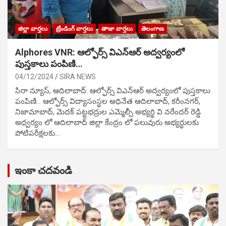
జిల్లా వార్తలు
ట్రేండింగ్ వార్తలు
తాజా వార్తలు
తెలంగాణ
Alphores VNR: ఆల్ఫోర్స్ విఎన్ఆర్ అద్వర్యంలో
పుస్తకాలు పంపిణి…
04/12/2024
SIRA NEWS
సిరా న్యూస్, ఆదిలాబాద్: ఆల్ఫోర్స్ విఎన్ఆర్ అద్వర్యంలో పుస్తకాలు
పంపిణి… ఆల్ఫోర్స్ విద్యాసంస్థల అధినేత ఆదిలాబాద్, కరీంనగర్,
నిజామాబాద్, మెదక్ పట్టభద్రుల ఎమ్మెల్సీ అభ్యర్థి వి నరేందర్ రెడ్డి
అధ్వర్యం లో ఆదిలాబాద్ జిల్లా కేంద్రం లో పలువురు అభ్యర్థులకు
పోటిప‌రీక్ష‌ల‌కు…
ఇంకా చదవండి