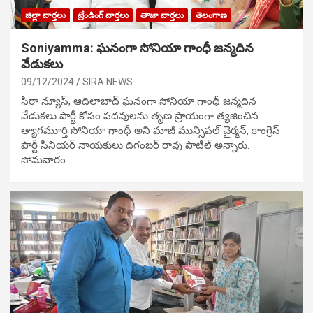
జిల్లా వార్తలు
ట్రేండింగ్ వార్తలు
తాజా వార్తలు
తెలంగాణ
Soniyamma: ఘ‌నంగా సోనియా గాంధీ జ‌న్మ‌దిన
వేడుక‌లు
09/12/2024
SIRA NEWS
సిరా న్యూస్, ఆదిలాబాద్ ఘ‌నంగా సోనియా గాంధీ జ‌న్మ‌దిన
వేడుక‌లు పార్టీ కోసం ప‌ద‌వుల‌ను తృణ ప్రాయంగా త్య‌జించిన
త్యాగమూర్తి సోనియా గాంధీ అని మాజీ మున్సిప‌ల్ చైర్మ‌న్, కాంగ్రెస్
పార్టీ సీనియ‌ర్ నాయ‌కులు దిగంబ‌ర్ రావు పాటిల్ అన్నారు.
సోమవారం…