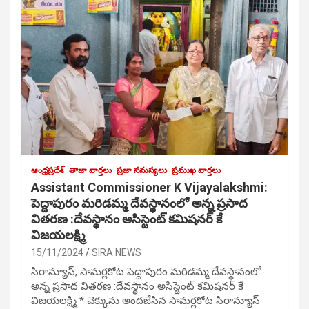
ఆంధ్రప్రదేశ్
తాజా వార్తలు
ప్రజా సమస్యలు
ప్రముఖ వార్తలు
Assistant Commissioner K Vijayalakshmi:
పెద్దాపురం మరిడమ్మ దేవస్థానంలో అన్న ప్రసాద
వితరణ :దేవస్థానం అసిస్టెంట్ కమిషనర్ కే
విజయలక్ష్మి
15/11/2024
SIRA NEWS
సిరాన్యూస్, సామర్లకోట పెద్దాపురం మరిడమ్మ దేవస్థానంలో
అన్న ప్రసాద వితరణ :దేవస్థానం అసిస్టెంట్ కమిషనర్ కే
విజయలక్ష్మి * చెక్కును అందజేసిన సామర్లకోట సిరాన్యూస్