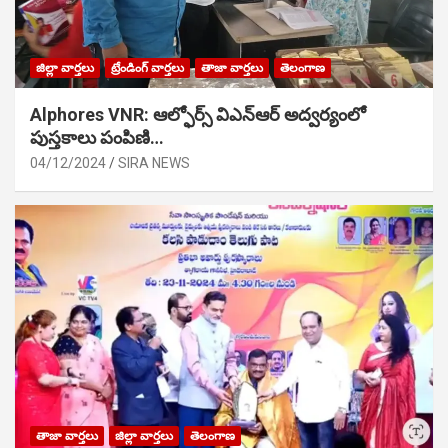
జిల్లా వార్తలు
ట్రేండింగ్ వార్తలు
తాజా వార్తలు
తెలంగాణ
Alphores VNR: ఆల్ఫోర్స్ విఎన్ఆర్ అద్వర్యంలో
పుస్తకాలు పంపిణి…
04/12/2024
SIRA NEWS
తాజా వార్తలు
జిల్లా వార్తలు
తెలంగాణ