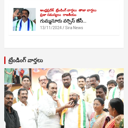
ఆంధ్రప్రదేశ్
ట్రేండింగ్ వార్తలు
తాజా వార్తలు
ప్రజా సమస్యలు
రాజకీయం
గుమ్మనూరు వర్సెస్ జేసీ…
13/11/2024
Sira News
ట్రేండింగ్ వార్తలు