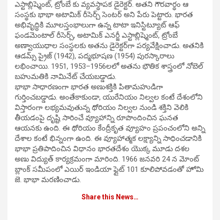
ఎస్టాబ్లిష్మెంట్, ట్రోంబే కు వ్యవస్థాపక డైరెక్టర్‌. అతని గౌరవార్థం ఆ
సంస్థకు భాభా అటామిక్ రీసెర్చ్ సెంటర్ అని పేరు పెట్టారు. భారత
అభివృద్ధికి మూలస్తంభాలుగా ఉన్న టాటా ఇనిస్టిట్యూట్ ఆఫ్
ఫండమెంటాల్ రీసెర్చ్, అటామిక్ ఎనర్జీ ఎస్టాబ్లిష్మెంట్, ట్రోంబే
అణ్వాయుధాల సంస్థలకు అతను డైరెక్టర్‌గా పర్యవేక్షించాడు. అతనికి
ఆడమ్స్ ప్రైజ్ (1942), పద్మభూషణ (1954) పురస్కారాలు
లభించాయి. 1951, 1953–1956లలో అతను భౌతిక శాస్త్రంలో నోబెల్
బహుమతికి నామినేట్ చేయబడ్డాడు.
భాభా సాధారణంగా భారత అణుశక్తికి పితామహుడిగా
గుర్తించబడ్డాడు. అంతేకాకుండా, యురేనియం నిల్వల కంటే దేశంలోని
విస్తారంగా లభ్యమవుతున్న థోరియం నిల్వల నుండి శక్తిని వెలికి
తీయడంపై దృష్టి సారించే వ్యూహాన్ని రూపొందించిన ఘనత
ఆయనకు ఉంది. ఈ థోరియం కేంద్రీకృత వ్యూహం ప్రపంచంలోని అన్ని
దేశాల కంటే భిన్నంగా ఉంది. ఈ వ్యూహాత్మక లక్ష్యాన్ని సాధించడానికి
భాభా ప్రతిపాదించిన విధానం భారతదేశం యొక్క మూడు దశల
అణు విద్యుత్ కార్యక్రమంగా మారింది. 1966 జనవరి 24 న మోంట్
బ్లాంక్ సమీపంలో ఎయిర్ ఇండియా ఫ్లైట్ 101 కూలిపోవడంతో హోమి
జె. భాభా మరణించాడు.
Share this News…