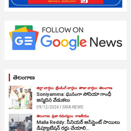
తెలంగాణ
జిల్లా వార్తలు
ట్రేండింగ్ వార్తలు
తాజా వార్తలు
తెలంగాణ
Soniyamma: ఘ‌నంగా సోనియా గాంధీ
జ‌న్మ‌దిన వేడుక‌లు
09/12/2024
SIRA NEWS
తెలంగాణ
ప్రజా సమస్యలు
రాజకీయం
Malla Reddy: సీనియర్ అసిస్టెంట్ సాయిలు
డిప్యూటేషన్ రద్దు చేయాలి…