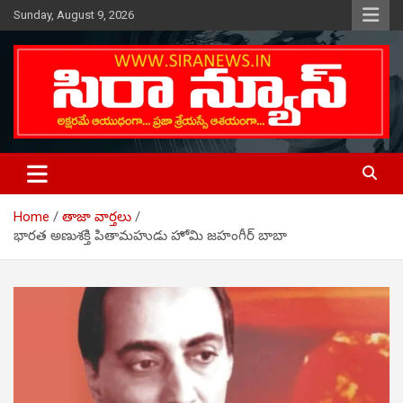
Skip
Sunday, August 9, 2026
to
content
Telugu Online News Daily
SIRA NEWS
Home
తాజా వార్తలు
భారత అణుశక్తి పితామహుడు హోమి జహంగీర్ బాబా