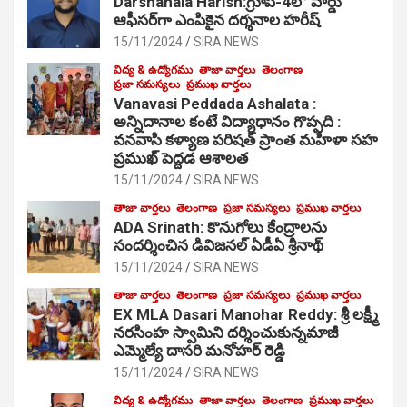
Darshanala Harish:గ్రూప్-4లో వార్డు
ఆఫీసర్‌గా ఎంపికైన దర్శనాల హరీష్
15/11/2024
SIRA NEWS
విద్య & ఉద్యోగము
తాజా వార్తలు
తెలంగాణ
ప్రజా సమస్యలు
ప్రముఖ వార్తలు
Vanavasi Peddada Ashalata :
అన్నిదానాల కంటే విద్యాధానం గొప్పది :
వనవాసి కళ్యాణ పరిషత్ ప్రాంత మహిళా సహ
ప్రముఖ్ పెద్దడ ఆశాలత
15/11/2024
SIRA NEWS
తాజా వార్తలు
తెలంగాణ
ప్రజా సమస్యలు
ప్రముఖ వార్తలు
ADA Srinath: కొనుగోలు కేంద్రాల‌ను
సంద‌ర్శించిన డివిజనల్ ఏడీఏ శ్రీనాథ్
15/11/2024
SIRA NEWS
తాజా వార్తలు
తెలంగాణ
ప్రజా సమస్యలు
ప్రముఖ వార్తలు
EX MLA Dasari Manohar Reddy: శ్రీ లక్ష్మీ
నరసింహ స్వామిని దర్శించుకున్నమాజీ
ఎమ్మెల్యే దాసరి మనోహర్ రెడ్డి
15/11/2024
SIRA NEWS
విద్య & ఉద్యోగము
తాజా వార్తలు
తెలంగాణ
ప్రముఖ వార్తలు