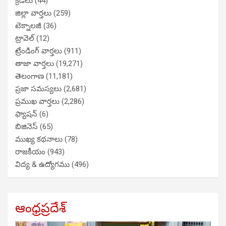
క్రీడలు
(44)
జిల్లా వార్తలు
(259)
టెక్నాలజీ
(36)
ట్రావెల్
(12)
ట్రేండింగ్ వార్తలు
(911)
తాజా వార్తలు
(19,271)
తెలంగాణ
(11,181)
ప్రజా సమస్యలు
(2,681)
ప్రముఖ వార్తలు
(2,286)
ఫ్యాషన్
(6)
బిజినెస్
(65)
ముఖ్య కథనాలు
(78)
రాజకీయం
(943)
విద్య & ఉద్యోగము
(496)
ఆంధ్రప్రదేశ్