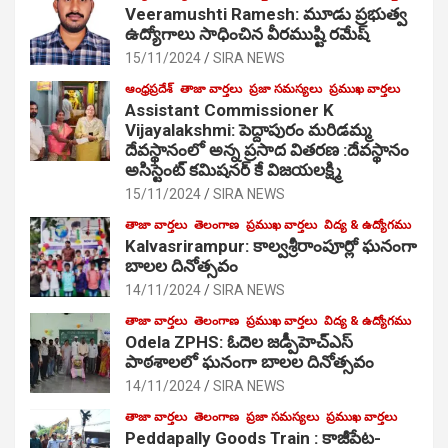
Veeramushti Ramesh: మూడు ప్రభుత్వ
ఉద్యోగాలు సాధించిన వీరముష్టి రమేష్
15/11/2024
SIRA NEWS
ఆంధ్రప్రదేశ్
తాజా వార్తలు
ప్రజా సమస్యలు
ప్రముఖ వార్తలు
Assistant Commissioner K
Vijayalakshmi: పెద్దాపురం మరిడమ్మ
దేవస్థానంలో అన్న ప్రసాద వితరణ :దేవస్థానం
అసిస్టెంట్ కమిషనర్ కే విజయలక్ష్మి
15/11/2024
SIRA NEWS
తాజా వార్తలు
తెలంగాణ
ప్రముఖ వార్తలు
విద్య & ఉద్యోగము
Kalvasrirampur: కాల్వశ్రీరాంపూర్లో ఘనంగా
బాలల దినోత్సవం
14/11/2024
SIRA NEWS
తాజా వార్తలు
తెలంగాణ
ప్రముఖ వార్తలు
విద్య & ఉద్యోగము
Odela ZPHS: ఓదెల జ‌డ్పీహెచ్ఎస్
పాఠ‌శాల‌లో ఘనంగా బాలల దినోత్సవం
14/11/2024
SIRA NEWS
తాజా వార్తలు
తెలంగాణ
ప్రజా సమస్యలు
ప్రముఖ వార్తలు
Peddapally Goods Train : కాజీపేట-