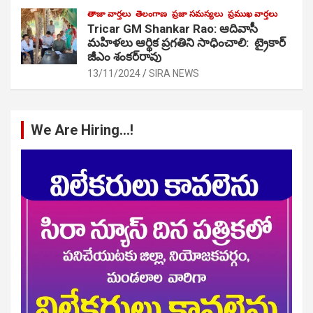
తాజా వార్తలు
తెలంగాణ
ప్రజా సమస్యలు
ప్రముఖ వార్తలు
Tricar GM Shankar Rao: ఆదివాసీ
మహిళలు ఆర్థిక ప్రగతిని సాధించాలి: ట్రైకార్
జీఎం శంకర్‌రావు
13/11/2024
SIRA NEWS
We Are Hiring…!