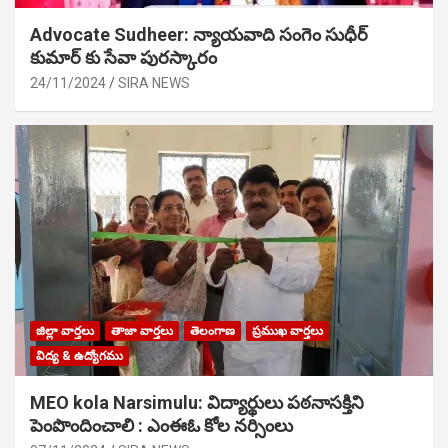
Advocate Sudheer: న్యాయవాది సంగెం సుధీర్
కుమార్ కు సేవా పురస్కారం
24/11/2024
SIRA NEWS
జిల్లా వార్తలు
తాజా వార్తలు
తెలంగాణ
ప్రముఖ వార్తలు
విద్య & ఉద్యోగము
MEO kola Narsimulu: విద్యార్థులు పఠ‌నాసక్తిని
పెంపొందించాలి : ఎంఈఓ కోల నర్సింలు