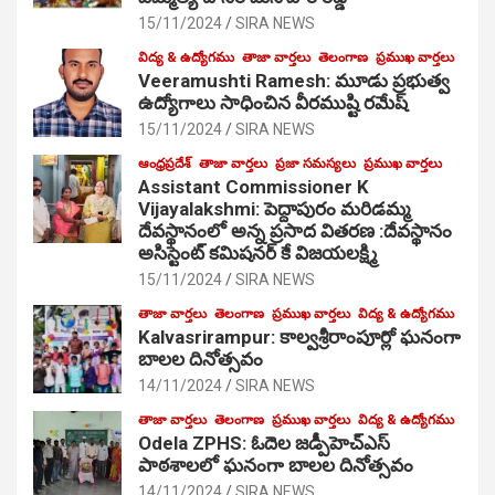
15/11/2024
SIRA NEWS
విద్య & ఉద్యోగము
తాజా వార్తలు
తెలంగాణ
ప్రముఖ వార్తలు
Veeramushti Ramesh: మూడు ప్రభుత్వ
ఉద్యోగాలు సాధించిన వీరముష్టి రమేష్
15/11/2024
SIRA NEWS
ఆంధ్రప్రదేశ్
తాజా వార్తలు
ప్రజా సమస్యలు
ప్రముఖ వార్తలు
Assistant Commissioner K
Vijayalakshmi: పెద్దాపురం మరిడమ్మ
దేవస్థానంలో అన్న ప్రసాద వితరణ :దేవస్థానం
అసిస్టెంట్ కమిషనర్ కే విజయలక్ష్మి
15/11/2024
SIRA NEWS
తాజా వార్తలు
తెలంగాణ
ప్రముఖ వార్తలు
విద్య & ఉద్యోగము
Kalvasrirampur: కాల్వశ్రీరాంపూర్లో ఘనంగా
బాలల దినోత్సవం
14/11/2024
SIRA NEWS
తాజా వార్తలు
తెలంగాణ
ప్రముఖ వార్తలు
విద్య & ఉద్యోగము
Odela ZPHS: ఓదెల జ‌డ్పీహెచ్ఎస్
పాఠ‌శాల‌లో ఘనంగా బాలల దినోత్సవం
14/11/2024
SIRA NEWS