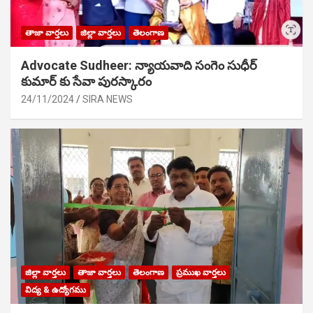
తాజా వార్తలు
జిల్లా వార్తలు
తెలంగాణ
Advocate Sudheer: న్యాయవాది సంగెం సుధీర్
కుమార్ కు సేవా పురస్కారం
24/11/2024
SIRA NEWS
జిల్లా వార్తలు
తాజా వార్తలు
తెలంగాణ
ప్రముఖ వార్తలు
విద్య & ఉద్యోగము