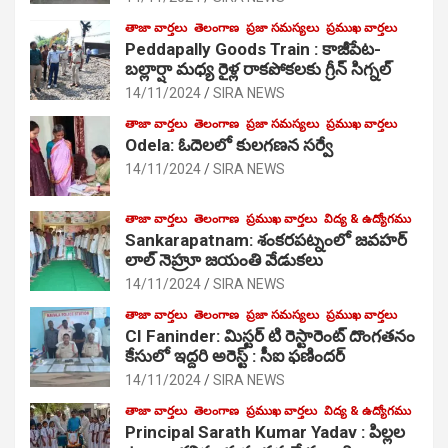
తాజా వార్తలు
తెలంగాణ
ప్రజా సమస్యలు
ప్రముఖ వార్తలు
Peddapally Goods Train : కాజీపేట-
బల్లార్షా మధ్య రైళ్ల రాకపోకలకు గ్రీన్ సిగ్నల్
14/11/2024
SIRA NEWS
తాజా వార్తలు
తెలంగాణ
ప్రజా సమస్యలు
ప్రముఖ వార్తలు
Odela: ఓదెలలో కులగణన సర్వే
14/11/2024
SIRA NEWS
తాజా వార్తలు
తెలంగాణ
ప్రముఖ వార్తలు
విద్య & ఉద్యోగము
Sankarapatnam: శంకరపట్నంలో జవహర్
లాల్ నెహ్రూ జయంతి వేడుకలు
14/11/2024
SIRA NEWS
తాజా వార్తలు
తెలంగాణ
ప్రజా సమస్యలు
ప్రముఖ వార్తలు
CI Faninder: మిస్టర్ టి రెస్టారెంట్ దొంగతనం
కేసులో ఇద్దరి అరెస్ట్ : సీఐ ఫణిందర్
14/11/2024
SIRA NEWS
తాజా వార్తలు
తెలంగాణ
ప్రముఖ వార్తలు
విద్య & ఉద్యోగము
Principal Sarath Kumar Yadav : పిల్లల