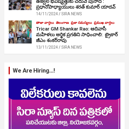
ఉజ్వల భవిష్యత్తుకు చదువే పునాది :
ప్రధానోపాధ్యాయులు శరత్ కుమార్ యాదవ్
14/11/2024
SIRA NEWS
తాజా వార్తలు
తెలంగాణ
ప్రజా సమస్యలు
ప్రముఖ వార్తలు
Tricar GM Shankar Rao: ఆదివాసీ
మహిళలు ఆర్థిక ప్రగతిని సాధించాలి: ట్రైకార్
జీఎం శంకర్‌రావు
13/11/2024
SIRA NEWS
We Are Hiring…!