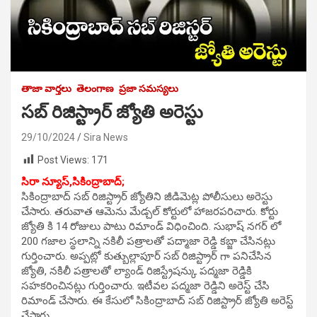
తాజా వార్తలు
తెలంగాణ
ప్రజా సమస్యలు
సబ్ రిజిస్ట్రార్ జ్యోతి అరెస్టు
29/10/2024
Sira News
Post Views:
171
సిరా న్యూస్,సికింద్రాబాద్;
సికింద్రాబాద్ సబ్ రిజిస్ట్రార్ జ్యోతిని జీడిమెట్ల పోలీసులు అరెస్టు
చేసారు. తరువాత ఆమెను మేడ్చల్ కోర్టులో హాజరపరిచారు. కోర్టు
జ్యోతి కి 14 రోజులు పాటు రిమాండ్ విధించింది. సుభాష్ నగర్ లో
200 గజాల స్థలాన్ని నకిలీ పత్రాలతో పద్మాజా రెడ్డి కబ్జా చేసినట్లు
గుర్తించారు. అప్పట్లో కుత్బుల్లాపూర్ సబ్ రిజిస్ట్రార్ గా పనిచేసిన
జ్యోతి, నకిలీ పత్రాలతో ల్యాండ్ రిజిస్ట్రేషన్కు పద్మజా రెడ్డికి
సహకరించినట్లు గుర్తించారు. ఇటీవల పద్మజా రెడ్డిని అరెస్ట్ చేసి
రిమాండ్ చేసారు. ఈ కేసులో సికింద్రాబాద్ సబ్ రిజిస్ట్రార్ జ్యోతి అరెస్ట్
చేసారు.