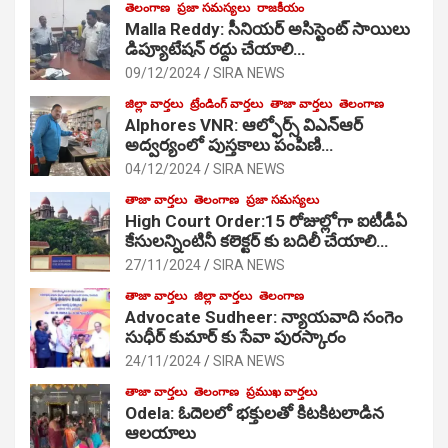
తెలంగాణ
ప్రజా సమస్యలు
రాజకీయం
Malla Reddy: సీనియర్ అసిస్టెంట్ సాయిలు
డిప్యూటేషన్ రద్దు చేయాలి…
09/12/2024
SIRA NEWS
జిల్లా వార్తలు
ట్రేండింగ్ వార్తలు
తాజా వార్తలు
తెలంగాణ
Alphores VNR: ఆల్ఫోర్స్ విఎన్ఆర్
అద్వర్యంలో పుస్తకాలు పంపిణి…
04/12/2024
SIRA NEWS
తాజా వార్తలు
తెలంగాణ
ప్రజా సమస్యలు
High Court Order:15 రోజుల్లోగా ఐటీడీఏ
కేసులన్నింటినీ కలెక్టర్ కు బదిలీ చేయాలి…
27/11/2024
SIRA NEWS
తాజా వార్తలు
జిల్లా వార్తలు
తెలంగాణ
Advocate Sudheer: న్యాయవాది సంగెం
సుధీర్ కుమార్ కు సేవా పురస్కారం
24/11/2024
SIRA NEWS
తాజా వార్తలు
తెలంగాణ
ప్రముఖ వార్తలు
Odela: ఓదెల‌లో భక్తులతో కిటకిటలాడిన
ఆల‌యాలు