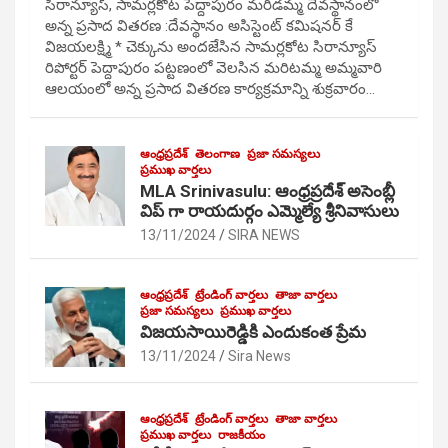
సిరాన్యూస్, సామర్లకోట పెద్దాపురం మరిడమ్మ దేవస్థానంలో
అన్న ప్రసాద వితరణ :దేవస్థానం అసిస్టెంట్ కమిషనర్ కే
విజయలక్ష్మి * చెక్కును అందజేసిన సామర్లకోట సిరాన్యూస్
రిపోర్టర్ పెద్దాపురం పట్టణంలో వెలసిన మరిటమ్మ అమ్మవారి
ఆలయంలో అన్న ప్రసాద వితరణ కార్యక్రమాన్ని శుక్రవారం…
ఆంధ్రప్రదేశ్
తెలంగాణ
ప్రజా సమస్యలు
ప్రముఖ వార్తలు
MLA Srinivasulu: ఆంధ్రప్రదేశ్ అసెంబ్లీ
విప్ గా రాయదుర్గం ఎమ్మెల్యే శ్రీనివాసులు
13/11/2024
SIRA NEWS
ఆంధ్రప్రదేశ్
ట్రేండింగ్ వార్తలు
తాజా వార్తలు
ప్రజా సమస్యలు
ప్రముఖ వార్తలు
విజయసాయిరెడ్డికి ఎందుకంత ప్రేమ
13/11/2024
Sira News
ఆంధ్రప్రదేశ్
ట్రేండింగ్ వార్తలు
తాజా వార్తలు
ప్రముఖ వార్తలు
రాజకీయం