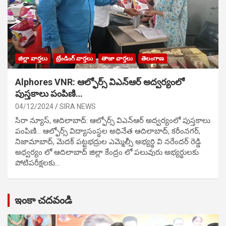
జిల్లా వార్తలు
ట్రేండింగ్ వార్తలు
తాజా వార్తలు
తెలంగాణ
Alphores VNR: ఆల్ఫోర్స్ విఎన్ఆర్ అద్వర్యంలో
పుస్తకాలు పంపిణి…
04/12/2024
SIRA NEWS
సిరా న్యూస్, ఆదిలాబాద్: ఆల్ఫోర్స్ విఎన్ఆర్ అద్వర్యంలో పుస్తకాలు
పంపిణి… ఆల్ఫోర్స్ విద్యాసంస్థల అధినేత ఆదిలాబాద్, కరీంనగర్,
నిజామాబాద్, మెదక్ పట్టభద్రుల ఎమ్మెల్సీ అభ్యర్థి వి నరేందర్ రెడ్డి
అధ్వర్యం లో ఆదిలాబాద్ జిల్లా కేంద్రం లో పలువురు అభ్యర్థులకు
పోటిప‌రీక్ష‌ల‌కు…
ఇంకా చదవండి