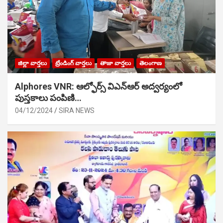
జిల్లా వార్తలు
ట్రేండింగ్ వార్తలు
తాజా వార్తలు
తెలంగాణ
Alphores VNR: ఆల్ఫోర్స్ విఎన్ఆర్ అద్వర్యంలో
పుస్తకాలు పంపిణి…
04/12/2024
SIRA NEWS