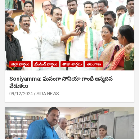
జిల్లా వార్తలు
ట్రేండింగ్ వార్తలు
తాజా వార్తలు
తెలంగాణ
Soniyamma: ఘ‌నంగా సోనియా గాంధీ జ‌న్మ‌దిన
వేడుక‌లు
09/12/2024
SIRA NEWS