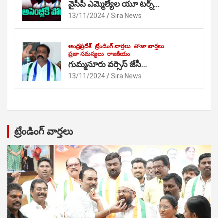
వైసీపీ ఎమ్మెల్యేల యూ టర్న్…
13/11/2024
Sira News
ఆంధ్రప్రదేశ్
ట్రేండింగ్ వార్తలు
తాజా వార్తలు
ప్రజా సమస్యలు
రాజకీయం
గుమ్మనూరు వర్సెస్ జేసీ…
13/11/2024
Sira News
ట్రేండింగ్ వార్తలు