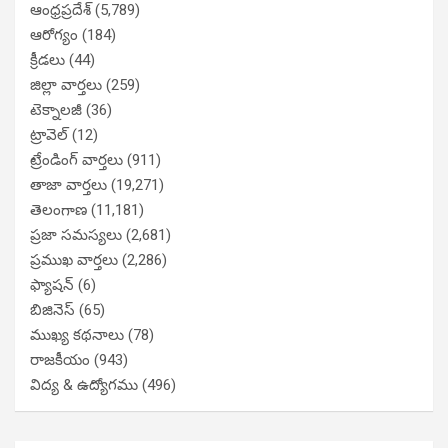
ఆంధ్రప్రదేశ్
(5,789)
ఆరోగ్యం
(184)
క్రీడలు
(44)
జిల్లా వార్తలు
(259)
టెక్నాలజీ
(36)
ట్రావెల్
(12)
ట్రేండింగ్ వార్తలు
(911)
తాజా వార్తలు
(19,271)
తెలంగాణ
(11,181)
ప్రజా సమస్యలు
(2,681)
ప్రముఖ వార్తలు
(2,286)
ఫ్యాషన్
(6)
బిజినెస్
(65)
ముఖ్య కథనాలు
(78)
రాజకీయం
(943)
విద్య & ఉద్యోగము
(496)