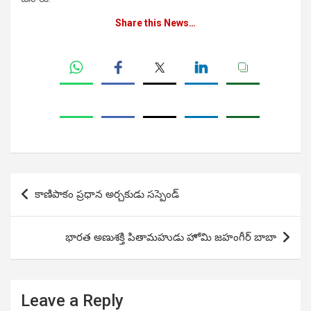
Share this News…
Post
కాణిపాకం ప్రధాన అర్చకుడు సస్పెండ్
navigation
భారత అణుశక్తి పితామహుడు హోమి జహంగీర్ బాబా
Leave a Reply