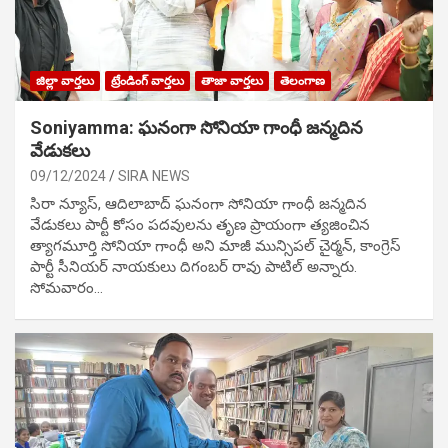
జిల్లా వార్తలు
ట్రేండింగ్ వార్తలు
తాజా వార్తలు
తెలంగాణ
Soniyamma: ఘ‌నంగా సోనియా గాంధీ జ‌న్మ‌దిన
వేడుక‌లు
09/12/2024
SIRA NEWS
సిరా న్యూస్, ఆదిలాబాద్ ఘ‌నంగా సోనియా గాంధీ జ‌న్మ‌దిన
వేడుక‌లు పార్టీ కోసం ప‌ద‌వుల‌ను తృణ ప్రాయంగా త్య‌జించిన
త్యాగమూర్తి సోనియా గాంధీ అని మాజీ మున్సిప‌ల్ చైర్మ‌న్, కాంగ్రెస్
పార్టీ సీనియ‌ర్ నాయ‌కులు దిగంబ‌ర్ రావు పాటిల్ అన్నారు.
సోమవారం…