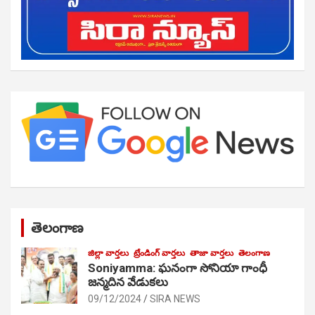
తెలంగాణ
జిల్లా వార్తలు
ట్రేండింగ్ వార్తలు
తాజా వార్తలు
తెలంగాణ
Soniyamma: ఘ‌నంగా సోనియా గాంధీ
జ‌న్మ‌దిన వేడుక‌లు
09/12/2024
SIRA NEWS