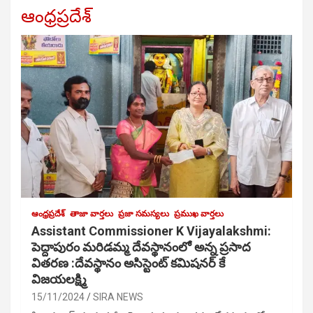
ఆంధ్రప్రదేశ్
ఆంధ్రప్రదేశ్
తాజా వార్తలు
ప్రజా సమస్యలు
ప్రముఖ వార్తలు
Assistant Commissioner K Vijayalakshmi:
పెద్దాపురం మరిడమ్మ దేవస్థానంలో అన్న ప్రసాద
వితరణ :దేవస్థానం అసిస్టెంట్ కమిషనర్ కే
విజయలక్ష్మి
15/11/2024
SIRA NEWS