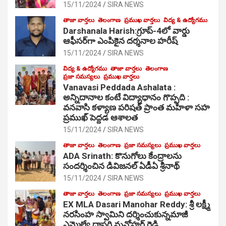
15/11/2024
SIRA NEWS
తాజా వార్తలు
తెలంగాణ
ప్రముఖ వార్తలు
విద్య & ఉద్యోగము
Darshanala Harish:గ్రూప్-4లో వార్డు
ఆఫీసర్‌గా ఎంపికైన దర్శనాల హరీష్
15/11/2024
SIRA NEWS
విద్య & ఉద్యోగము
తాజా వార్తలు
తెలంగాణ
ప్రజా సమస్యలు
ప్రముఖ వార్తలు
Vanavasi Peddada Ashalata :
అన్నిదానాల కంటే విద్యాధానం గొప్పది :
వనవాసి కళ్యాణ పరిషత్ ప్రాంత మహిళా సహ
ప్రముఖ్ పెద్దడ ఆశాలత
15/11/2024
SIRA NEWS
తాజా వార్తలు
తెలంగాణ
ప్రజా సమస్యలు
ప్రముఖ వార్తలు
ADA Srinath: కొనుగోలు కేంద్రాల‌ను
సంద‌ర్శించిన డివిజనల్ ఏడీఏ శ్రీనాథ్
15/11/2024
SIRA NEWS
తాజా వార్తలు
తెలంగాణ
ప్రజా సమస్యలు
ప్రముఖ వార్తలు
EX MLA Dasari Manohar Reddy: శ్రీ లక్ష్మీ
నరసింహ స్వామిని దర్శించుకున్నమాజీ
ఎమ్మెల్యే దాసరి మనోహర్ రెడ్డి