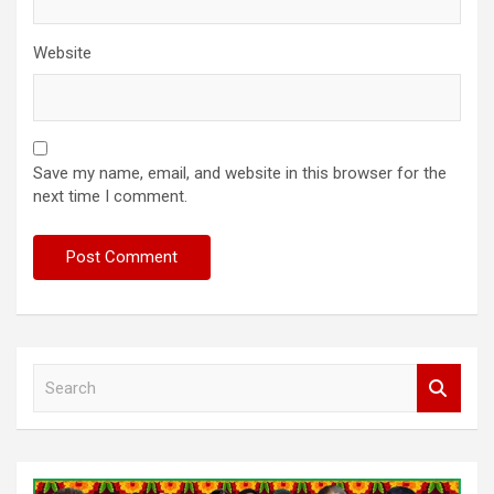
Website
Save my name, email, and website in this browser for the
next time I comment.
S
e
a
r
c
h