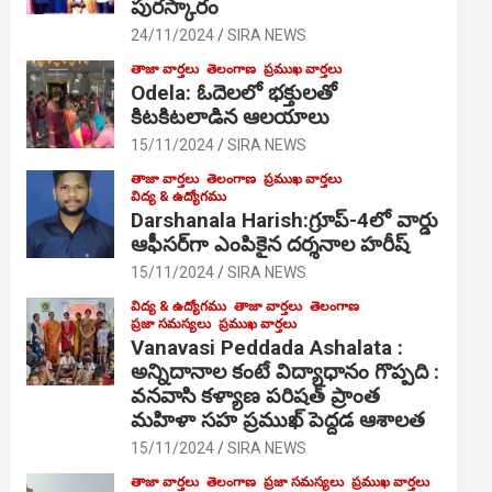
పురస్కారం
24/11/2024
SIRA NEWS
తాజా వార్తలు
తెలంగాణ
ప్రముఖ వార్తలు
Odela: ఓదెల‌లో భక్తులతో
కిటకిటలాడిన ఆల‌యాలు
15/11/2024
SIRA NEWS
తాజా వార్తలు
తెలంగాణ
ప్రముఖ వార్తలు
విద్య & ఉద్యోగము
Darshanala Harish:గ్రూప్-4లో వార్డు
ఆఫీసర్‌గా ఎంపికైన దర్శనాల హరీష్
15/11/2024
SIRA NEWS
విద్య & ఉద్యోగము
తాజా వార్తలు
తెలంగాణ
ప్రజా సమస్యలు
ప్రముఖ వార్తలు
Vanavasi Peddada Ashalata :
అన్నిదానాల కంటే విద్యాధానం గొప్పది :
వనవాసి కళ్యాణ పరిషత్ ప్రాంత
మహిళా సహ ప్రముఖ్ పెద్దడ ఆశాలత
15/11/2024
SIRA NEWS
తాజా వార్తలు
తెలంగాణ
ప్రజా సమస్యలు
ప్రముఖ వార్తలు