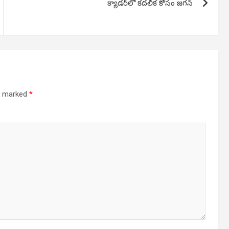
క్యాడర్‌లో కదలిక కోసం జగన్
re marked
*