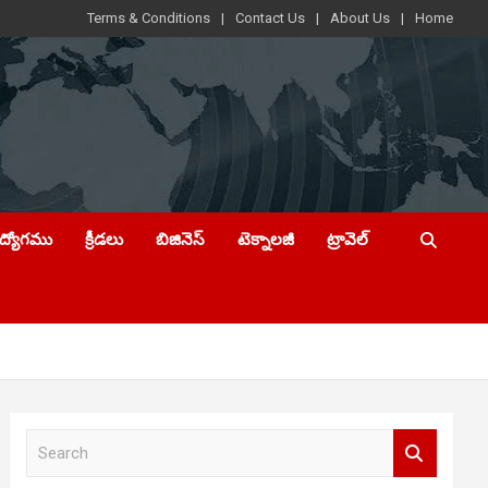
Terms & Conditions
Contact Us
About Us
Home
ఉద్యోగము
క్రీడలు
బిజినెస్
టెక్నాలజీ
ట్రావెల్
S
e
a