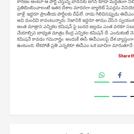
కారణం అంటూ ఆ పార్టీ చేస్తున్న వాదనకు జగన్ కూడా మద్దతుగా నిల
ప్రతిబింబించాలంటే ఇతర దేశాల మాదిరిగా బ్యాలెట్ పేపర్లను విని
వాళ్లే. ఇద్దరూ ప్రాంతీయ పార్టీలకు చీఫ్‌లే. నాడు గెలిచినప్పుడు 
అవి మంచివి కావంటున్నారు. నిజానికి ఇద్దరూ తాము చేసిన స్వయ
అంత మాత్రాన ఎన్నికల కమిషన్ పై బురద జల్లడం ఎంత వరకూ సబబన
చేయాల్సిన బాధ్యత మాత్రం కేంద్ర ఎన్నికల కమిషన్ దే. ఎందుకంటే నెప
కమిషనే కావడం గమనార్హం. అందుకే ఈసీ ఈవీఎంలపై దేశ వ్యాప్తంగా 
ఉంటుంది. లేకపోతే ప్రతి ఎన్నకకూ ఈవీఎం ఒక బూచిగా మారుతూనే
Share t
Post