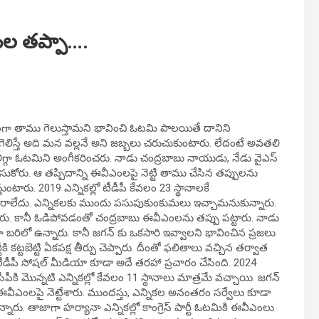
ఎంల తప్పా….
తంగా తాము గెలుస్తామని భావించి ఓటమి పాలయితే దానిని
 గెలిస్తే అది మన వల్లనే అని జబ్బలు చరుచుకుంటారు. లేదంటే అవతలి
ిగ్గా ఓటమిని అంగీకరించరు. నాడు చంద్రబాబు నాయుడు, నేడు వైఎస్
ుకోరు. ఆ తప్పిదాన్ని ఈవీఎంలపై నెట్టి తాము చేసిన తప్పులను
తుంటారు. 2019 ఎన్నికల్లో టీడీపీ కేవలం 23 స్థానాలకే
నే రాలేదు. ఎన్నికలకు ముందు పసుపుకుంకుమలు ఇచ్చామనుకున్నారు.
ారు. కానీ ఓడిపోవడంతో చంద్రబాబు ఈవీఎంలను తప్పు పట్టారు. నాడు
గా బరిలో ఉన్నారు. కానీ జగన్ కు ఒకసారి ఇవ్వాలని భావించిన ప్రజలు
్టీకి కట్టబెట్టి ఏకపక్ష తీర్పు చెప్పారు. దీంతో ఫలితాలు వచ్చిన తర్వాత
ీడీపీ సోషల్ మీడియా కూడా అదే తరహా ప్రచారం చేసింది. 2024
పీకి మొన్నటి ఎన్నికల్లో కేవలం 11 స్థానాలు మాత్రమే వచ్చాయి. జగన్
 ఈవీఎంలపై నెట్టేశారు. ముందస్తు, ఎన్నికల అనంతరం సర్వేలు కూడా
రు. తాజాగా హర్యానా ఎన్నికల్లో కాంగ్రెస్ పార్టీ ఓటమికి ఈవీఎంలు