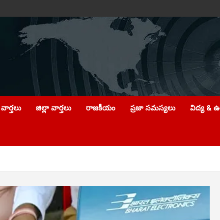
వార్తలు
జిల్లా వార్తలు
రాజకీయం
ప్రజా సమస్యలు
విద్య & 