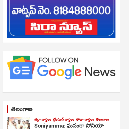
తెలంగాణ
జిల్లా వార్తలు
ట్రేండింగ్ వార్తలు
తాజా వార్తలు
తెలంగాణ
Soniyamma: ఘ‌నంగా సోనియా