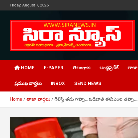
Skip
Friday, August 7, 2026
to
content
Telugu Online News Daily
SIRA NEWS
HOME
E-PAPER
తెలంగాణ
ఆంధ్రప్రదేశ్
తాజా 
ప్రముఖ వార్తలు
INBOX
SEND NEWS
Home
తాజా వార్తలు
గెలిస్తే తమ గొప్పా… ఓడిపోతే ఈవీఎంల తప్పా….