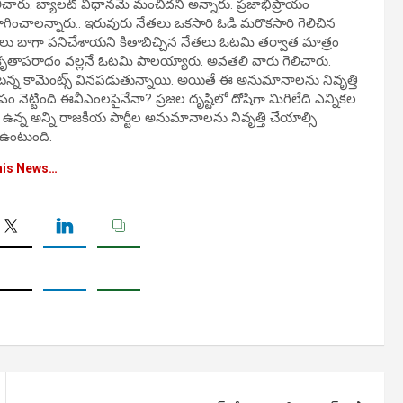
ిచారు. బ్యాలట్ విధానమే మంచిదని అన్నారు. ప్రజాభిప్రాయం
యోగించాలన్నారు.. ఇరువురు నేతలు ఒకసారి ఓడి మరొకసారి గెలిచిన
ఈవీఎంలు బాగా పనిచేశాయని కితాబిచ్చిన నేతలు ఓటమి తర్వాత మాత్రం
ంకృతాపరాధం వల్లనే ఓటమి పాలయ్యారు. అవతలి వారు గెలిచారు.
్న కామెంట్స్ వినపడుతున్నాయి. అయితే ఈ అనుమానాలను నివృత్తి
ం నెట్టింది ఈవీఎంలపైనేనా? ప్రజల దృష్టిలో దోషిగా మిగిలేది ఎన్నికల
ఉన్న అన్ని రాజకీయ పార్టీల అనుమానాలను నివృత్తి చేయాల్సి
 ఉంటుంది.
his News…