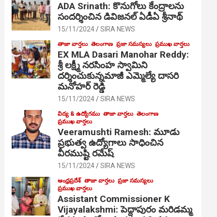
ADA Srinath: కొనుగోలు కేంద్రాల‌ను
సంద‌ర్శించిన డివిజనల్ ఏడీఏ శ్రీనాథ్
15/11/2024
SIRA NEWS
తాజా వార్తలు
తెలంగాణ
ప్రజా సమస్యలు
ప్రముఖ వార్తలు
EX MLA Dasari Manohar Reddy:
శ్రీ లక్ష్మీ నరసింహ స్వామిని
దర్శించుకున్నమాజీ ఎమ్మెల్యే దాసరి
మనోహర్ రెడ్డి
15/11/2024
SIRA NEWS
విద్య & ఉద్యోగము
తాజా వార్తలు
తెలంగాణ
ప్రముఖ వార్తలు
Veeramushti Ramesh: మూడు
ప్రభుత్వ ఉద్యోగాలు సాధించిన
వీరముష్టి రమేష్
15/11/2024
SIRA NEWS
ఆంధ్రప్రదేశ్
తాజా వార్తలు
ప్రజా సమస్యలు
ప్రముఖ వార్తలు
Assistant Commissioner K
Vijayalakshmi: పెద్దాపురం మరిడమ్మ