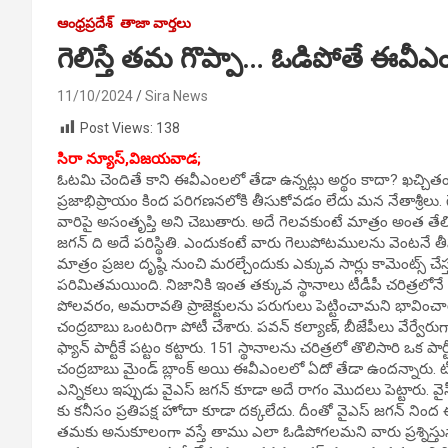
ఆంధ్రప్రదేశ్
తాజా వార్తలు
గెలిస్తే తమ గొప్పా… ఓడిపోతే ఈవీ
11/10/2024
Sira News
Post Views:
138
సిరా న్యూస్,విజయవాడ;
ఓటమి చెందితే కాని ఈవీఎంలలో తేడా ఉన్నట్లు అర్థం కాదా? ఖచ్చి
ప్రజాభిప్రాయం కింద పరిగణనలోకి తీసుకోవడం లేదు మన నేతాశ్రీలు.
వారిపై అసంతృప్తి అని చెబుతారు. అదే గెలవకుంటే మాత్రం అంత తేల
జగన్ ది అదే పరిస్థితి. ఎందుకంటే వారు గెలుపోటములను వెంటనే తీస
మాత్రం ప్రజల దృష్ఠి నుంచి మరల్చేందుకు ఎక్కువ సార్లు కామెంట్స్ చేస్
పరిమితమయింది. నిజానికి ఇంత తక్కువ స్థానాలు టీడీపీ చరిత్రలో
పోలవరం, అమరావతి ప్రాజెక్టులను పరుగులు పెట్టించామని భావించ
చంద్రబాబు ఒంటరిగా పోటీ చేశారు. పవన్ కల్యాణ్, బీజేపీలు వేర్వేరు
ఫ్యాన్ పార్టీకే పట్టం కట్టారు. 151 స్థానాలను చరిత్రలో తొలిసారి ఒక పార
చంద్రబాబు మైండ్ బ్లాంక్ అయి ఈవీఎంలలో ఏదో తేడా ఉందన్నారు. ట
ఎన్నికలు ఇప్పుడు వైఎస్ జగన్ కూడా అదే రాగం మొదలు పెట్టారు. వైసీ
కు కనీసం ప్రతిపక్ష హోదా కూడా దక్కలేదు. దీంతో వైఎస్ జగన్ నింద
తమకు అనుకూలంగా వస్తే తాము ఎలా ఓడిపోగలమని వారు ప్రశ్నిస్తున్నా