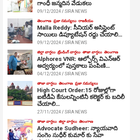
గాంధీ జ‌న్మ‌దిన వేడుక‌లు
09/12/2024
SIRA NEWS
తెలంగాణ
ప్రజా సమస్యలు
రాజకీయం
Malla Reddy: సీనియర్ అసిస్టెంట్
సాయిలు డిప్యూటేషన్ రద్దు చేయాలి…
09/12/2024
SIRA NEWS
జిల్లా వార్తలు
ట్రేండింగ్ వార్తలు
తాజా వార్తలు
తెలంగాణ
Alphores VNR: ఆల్ఫోర్స్ విఎన్ఆర్
అద్వర్యంలో పుస్తకాలు పంపిణి…
04/12/2024
SIRA NEWS
తాజా వార్తలు
తెలంగాణ
ప్రజా సమస్యలు
High Court Order:15 రోజుల్లోగా
ఐటీడీఏ కేసులన్నింటినీ కలెక్టర్ కు బదిలీ
చేయాలి…
27/11/2024
SIRA NEWS
తాజా వార్తలు
జిల్లా వార్తలు
తెలంగాణ
Advocate Sudheer: న్యాయవాది
సంగెం సుధీర్ కుమార్ కు సేవా