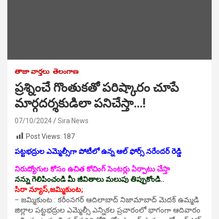
తాజా వార్తలు
తెలంగాణ
ప్రశ్నించే గొంతుకతో పరిష్కారం చూపే
మార్గదర్శకుడిలా పనిచేస్తా…!
07/10/2024
Sira News
Post Views:
187
పట్టభద్రుల ఎమ్మెల్సీగా పోటీలో ఉన్న ఆల్ ఫోర్స్ నరేందర్ రెడ్డి
నిరుద్యోగుల కోసం ఉచిత కోచింగ్ సెంటర్లు ఏర్పాటు చేస్తా
నన్ను గెలిపించండి మీ జీవితాలు మలుపు తిప్పుకోండి..
సిరా న్యూస్,జమ్మికుంట;
– జమ్మికుంట : కరీంనగర్ ఆదిలాబాద్ నిజామాబాద్ మెదక్ ఉమ్మడి
జిల్లాల పట్టభద్రుల ఎమ్మెల్సీ ఎన్నికల ప్రచారంలో భాగంగా ఆదివారం