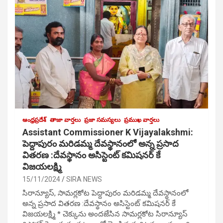
ఆంధ్రప్రదేశ్
తాజా వార్తలు
ప్రజా సమస్యలు
ప్రముఖ వార్తలు
Assistant Commissioner K Vijayalakshmi:
పెద్దాపురం మరిడమ్మ దేవస్థానంలో అన్న ప్రసాద
వితరణ :దేవస్థానం అసిస్టెంట్ కమిషనర్ కే
విజయలక్ష్మి
15/11/2024
SIRA NEWS
సిరాన్యూస్, సామర్లకోట పెద్దాపురం మరిడమ్మ దేవస్థానంలో
అన్న ప్రసాద వితరణ :దేవస్థానం అసిస్టెంట్ కమిషనర్ కే
విజయలక్ష్మి * చెక్కును అందజేసిన సామర్లకోట సిరాన్యూస్