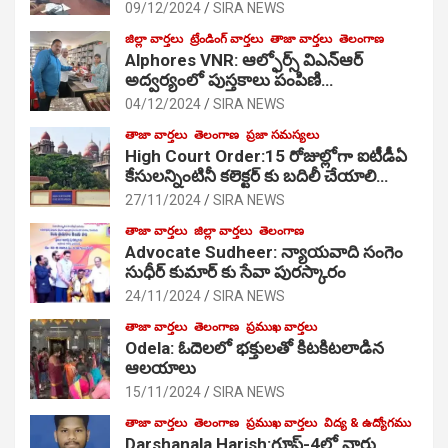
09/12/2024
SIRA NEWS
జిల్లా వార్తలు
ట్రేండింగ్ వార్తలు
తాజా వార్తలు
తెలంగాణ
Alphores VNR: ఆల్ఫోర్స్ విఎన్ఆర్
అద్వర్యంలో పుస్తకాలు పంపిణి…
04/12/2024
SIRA NEWS
తాజా వార్తలు
తెలంగాణ
ప్రజా సమస్యలు
High Court Order:15 రోజుల్లోగా ఐటీడీఏ
కేసులన్నింటినీ కలెక్టర్ కు బదిలీ చేయాలి…
27/11/2024
SIRA NEWS
తాజా వార్తలు
జిల్లా వార్తలు
తెలంగాణ
Advocate Sudheer: న్యాయవాది సంగెం
సుధీర్ కుమార్ కు సేవా పురస్కారం
24/11/2024
SIRA NEWS
తాజా వార్తలు
తెలంగాణ
ప్రముఖ వార్తలు
Odela: ఓదెల‌లో భక్తులతో కిటకిటలాడిన
ఆల‌యాలు
15/11/2024
SIRA NEWS
తాజా వార్తలు
తెలంగాణ
ప్రముఖ వార్తలు
విద్య & ఉద్యోగము
Darshanala Harish:గ్రూప్-4లో వార్డు