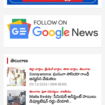
తెలంగాణ
జిల్లా వార్తలు
ట్రేండింగ్ వార్తలు
తాజా వార్తలు
తెలంగాణ
Soniyamma: ఘ‌నంగా సోనియా గాంధీ
జ‌న్మ‌దిన వేడుక‌లు
09/12/2024
SIRA NEWS
తెలంగాణ
ప్రజా సమస్యలు
రాజకీయం
Malla Reddy: సీనియర్ అసిస్టెంట్ సాయిలు
డిప్యూటేషన్ రద్దు చేయాలి…