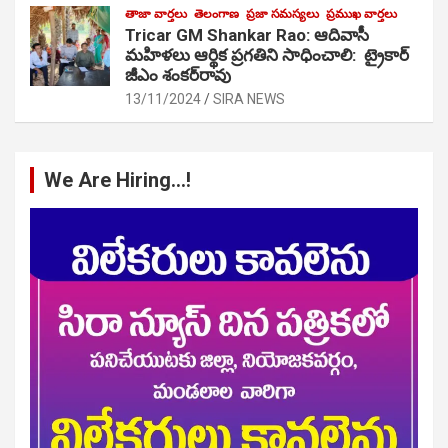
తాజా వార్తలు
తెలంగాణ
ప్రజా సమస్యలు
ప్రముఖ వార్తలు
Tricar GM Shankar Rao: ఆదివాసీ
మహిళలు ఆర్థిక ప్రగతిని సాధించాలి: ట్రైకార్
జీఎం శంకర్‌రావు
13/11/2024
SIRA NEWS
We Are Hiring…!