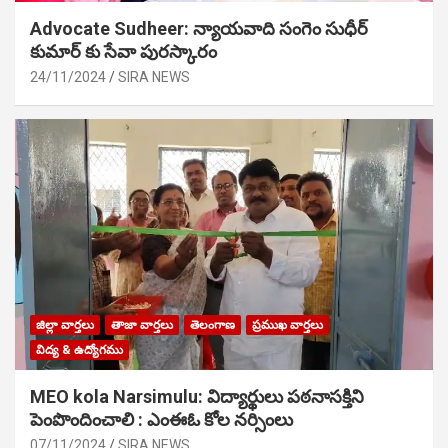
Advocate Sudheer: న్యాయవాది సంగెం సుధీర్
కుమార్ కు సేవా పురస్కారం
24/11/2024
SIRA NEWS
జిల్లా వార్తలు
తాజా వార్తలు
తెలంగాణ
ప్రముఖ వార్తలు
విద్య & ఉద్యోగము
MEO kola Narsimulu: విద్యార్థులు పఠ‌నాసక్తిని
పెంపొందించాలి : ఎంఈఓ కోల నర్సింలు
07/11/2024
SIRA NEWS