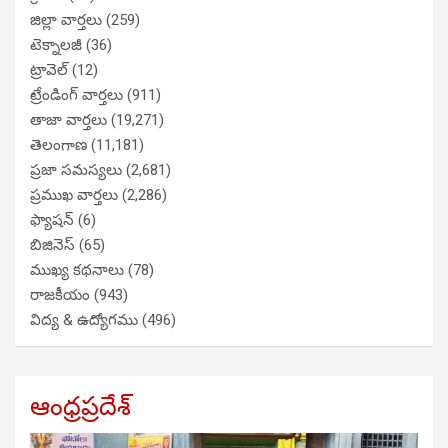
జిల్లా వార్తలు
(259)
టెక్నాలజీ
(36)
ట్రావెల్
(12)
ట్రేండింగ్ వార్తలు
(911)
తాజా వార్తలు
(19,271)
తెలంగాణ
(11,181)
ప్రజా సమస్యలు
(2,681)
ప్రముఖ వార్తలు
(2,286)
ఫ్యాషన్
(6)
బిజినెస్
(65)
ముఖ్య కథనాలు
(78)
రాజకీయం
(943)
విద్య & ఉద్యోగము
(496)
ఆంధ్రప్రదేశ్