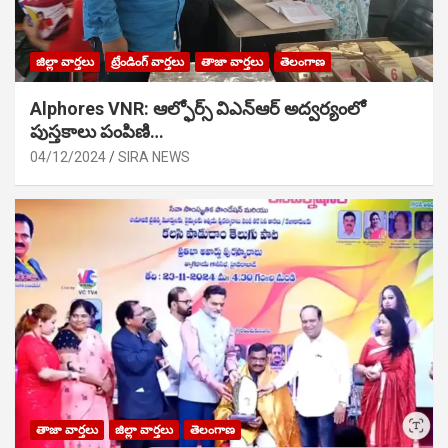
జిల్లా వార్తలు
ట్రేండింగ్ వార్తలు
తాజా వార్తలు
తెలంగాణ
Alphores VNR: ఆల్ఫోర్స్ విఎన్ఆర్ అద్వర్యంలో
పుస్తకాలు పంపిణి…
04/12/2024
SIRA NEWS
తాజా వార్తలు
జిల్లా వార్తలు
తెలంగాణ