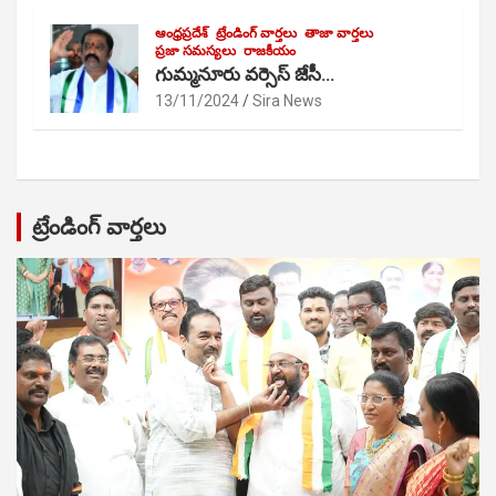
ఆంధ్రప్రదేశ్
ట్రేండింగ్ వార్తలు
తాజా వార్తలు
ప్రజా సమస్యలు
రాజకీయం
గుమ్మనూరు వర్సెస్ జేసీ…
13/11/2024
Sira News
ట్రేండింగ్ వార్తలు