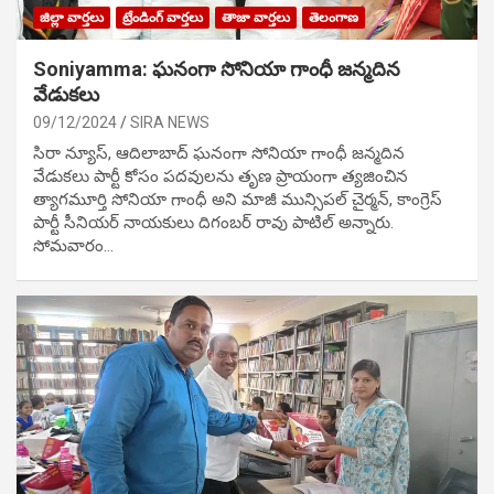
జిల్లా వార్తలు
ట్రేండింగ్ వార్తలు
తాజా వార్తలు
తెలంగాణ
Soniyamma: ఘ‌నంగా సోనియా గాంధీ జ‌న్మ‌దిన
వేడుక‌లు
09/12/2024
SIRA NEWS
సిరా న్యూస్, ఆదిలాబాద్ ఘ‌నంగా సోనియా గాంధీ జ‌న్మ‌దిన
వేడుక‌లు పార్టీ కోసం ప‌ద‌వుల‌ను తృణ ప్రాయంగా త్య‌జించిన
త్యాగమూర్తి సోనియా గాంధీ అని మాజీ మున్సిప‌ల్ చైర్మ‌న్, కాంగ్రెస్
పార్టీ సీనియ‌ర్ నాయ‌కులు దిగంబ‌ర్ రావు పాటిల్ అన్నారు.
సోమవారం…