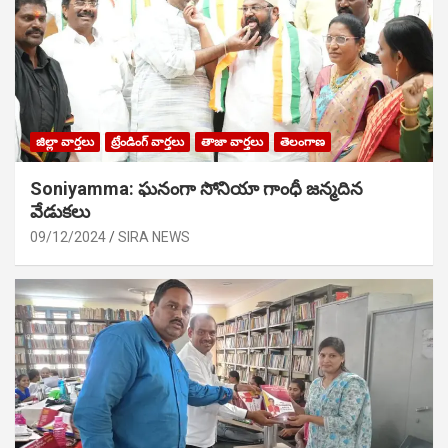
జిల్లా వార్తలు
ట్రేండింగ్ వార్తలు
తాజా వార్తలు
తెలంగాణ
Soniyamma: ఘ‌నంగా సోనియా గాంధీ జ‌న్మ‌దిన
వేడుక‌లు
09/12/2024
SIRA NEWS