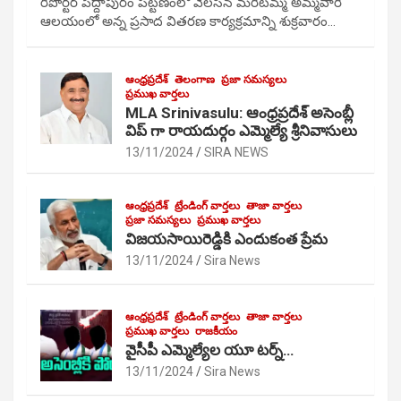
రిపోర్టర్ పెద్దాపురం పట్టణంలో వెలసిన మరిటమ్మ అమ్మవారి
ఆలయంలో అన్న ప్రసాద వితరణ కార్యక్రమాన్ని శుక్రవారం…
ఆంధ్రప్రదేశ్
తెలంగాణ
ప్రజా సమస్యలు
ప్రముఖ వార్తలు
MLA Srinivasulu: ఆంధ్రప్రదేశ్ అసెంబ్లీ
విప్ గా రాయదుర్గం ఎమ్మెల్యే శ్రీనివాసులు
13/11/2024
SIRA NEWS
ఆంధ్రప్రదేశ్
ట్రేండింగ్ వార్తలు
తాజా వార్తలు
ప్రజా సమస్యలు
ప్రముఖ వార్తలు
విజయసాయిరెడ్డికి ఎందుకంత ప్రేమ
13/11/2024
Sira News
ఆంధ్రప్రదేశ్
ట్రేండింగ్ వార్తలు
తాజా వార్తలు
ప్రముఖ వార్తలు
రాజకీయం
వైసీపీ ఎమ్మెల్యేల యూ టర్న్…
13/11/2024
Sira News