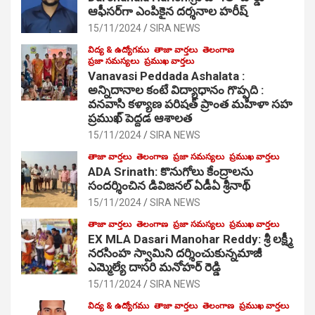
ఆఫీసర్‌గా ఎంపికైన దర్శనాల హరీష్
15/11/2024
SIRA NEWS
విద్య & ఉద్యోగము
తాజా వార్తలు
తెలంగాణ
ప్రజా సమస్యలు
ప్రముఖ వార్తలు
Vanavasi Peddada Ashalata :
అన్నిదానాల కంటే విద్యాధానం గొప్పది :
వనవాసి కళ్యాణ పరిషత్ ప్రాంత మహిళా సహ
ప్రముఖ్ పెద్దడ ఆశాలత
15/11/2024
SIRA NEWS
తాజా వార్తలు
తెలంగాణ
ప్రజా సమస్యలు
ప్రముఖ వార్తలు
ADA Srinath: కొనుగోలు కేంద్రాల‌ను
సంద‌ర్శించిన డివిజనల్ ఏడీఏ శ్రీనాథ్
15/11/2024
SIRA NEWS
తాజా వార్తలు
తెలంగాణ
ప్రజా సమస్యలు
ప్రముఖ వార్తలు
EX MLA Dasari Manohar Reddy: శ్రీ లక్ష్మీ
నరసింహ స్వామిని దర్శించుకున్నమాజీ
ఎమ్మెల్యే దాసరి మనోహర్ రెడ్డి
15/11/2024
SIRA NEWS
విద్య & ఉద్యోగము
తాజా వార్తలు
తెలంగాణ
ప్రముఖ వార్తలు