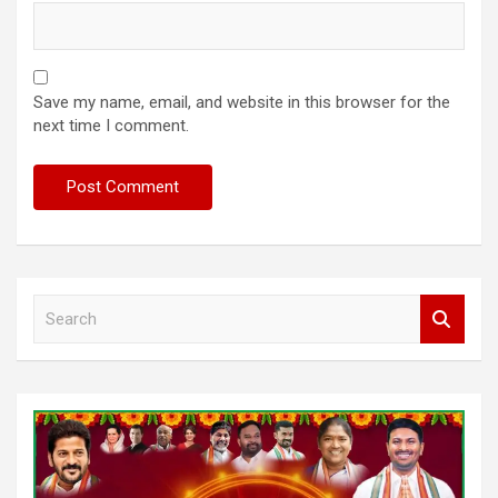
Save my name, email, and website in this browser for the
next time I comment.
S
e
a
r
c
h