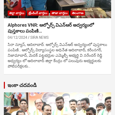
జిల్లా వార్తలు
ట్రేండింగ్ వార్తలు
తాజా వార్తలు
తెలంగాణ
Alphores VNR: ఆల్ఫోర్స్ విఎన్ఆర్ అద్వర్యంలో
పుస్తకాలు పంపిణి…
04/12/2024
SIRA NEWS
సిరా న్యూస్, ఆదిలాబాద్: ఆల్ఫోర్స్ విఎన్ఆర్ అద్వర్యంలో పుస్తకాలు
పంపిణి… ఆల్ఫోర్స్ విద్యాసంస్థల అధినేత ఆదిలాబాద్, కరీంనగర్,
నిజామాబాద్, మెదక్ పట్టభద్రుల ఎమ్మెల్సీ అభ్యర్థి వి నరేందర్ రెడ్డి
అధ్వర్యం లో ఆదిలాబాద్ జిల్లా కేంద్రం లో పలువురు అభ్యర్థులకు
పోటిప‌రీక్ష‌ల‌కు…
ఇంకా చదవండి