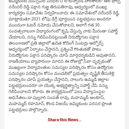
జమ్మికుంట మున్సిపల్ పరిధిలోని లోటస్పాండ్ పాఠశాలలో ఆల్ ఫోర్స్
నరేందర్ రెడ్డి పక్షాన గుజ్జ తిరుపతిరావు, ఆధ్వర్యంలో ముఖ్య
కార్యకర్తల సమావేశం నిర్వహించారు. ఈ సమావేశంలో నరేందర్ రెడ్డి,
మాట్లాడుతూ 2021 లోపు డిగ్రీ పూర్తయిన పట్టభద్రులు అందరూ
ముందుగా ఓటర్ నమోదు చేసుకోవాలని, అలాగే గత 30
సంవత్సరాలుగా విద్యారంగంలో కృషి చేస్తున్న నాకు మీరంతా సపోర్ట్
చేయాలని, నన్ను గెలిపించినట్లయితే నిరుద్యోగుల పక్షాన
తెలంగాణలో ప్రతి జిల్లాలో ఉచిత కోచింగ్ సెంటర్లు ఆల్ఫోర్స్
ఆధ్వర్యంలో ఏర్పాటు చేస్తానని, ప్రశ్నించే గొంతుకతో పాటు
నిరుద్యోగుల పక్షాన పరిష్కారం చూపే మార్గదర్శకుడిని అవుతానని,
రాజకీయాలు వ్యాపారంగా మారిన ఈ రోజుల్లో సేవా దృక్పథంతో
ముఖ్యంగా విద్యావంతుల సమస్యల పరిష్కారం కోసం ఉద్యోగుల
సమస్యల పరిష్కారం కోసం మండలిలో ప్రభుత్వం దృష్టికి తీసుకెళ్లి
పరిష్కారం చూపే ప్రయత్నం చేస్తానని, నాలుగు ఉమ్మడి జిల్లాల
పట్టభద్రులందరూ నా యొక్క అభ్యర్థిత్వాన్ని సపోర్ట్ చేసి నన్ను
గెలిపించాలని కోరారు. ఈ కార్యక్రమంలో పలు విద్యాసంస్థల
అధినేతలు డా.పుల్లూరి సంపత్ రావు, మహమ్మద్ అంకూస్,
మహమ్మద్ రహమాన్, కొండ విజయ్, జమ్మికుంట పరిసర ప్రాంత
పట్టభద్రులు పాల్గొన్నారు..
Share this News…