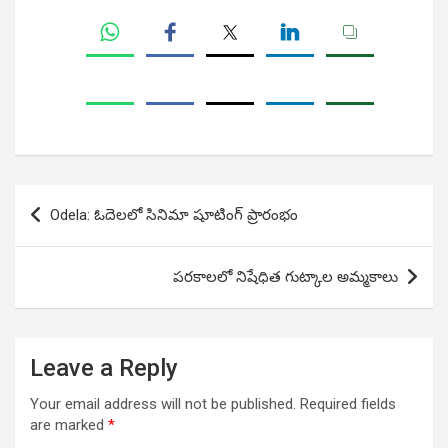
Post
Odela: ఓదెలలో సినిమా షూటింగ్ ప్రారంభం
navigation
పరకాలలో నిషేధిత గుట్కాల అమ్మకాలు
Leave a Reply
Your email address will not be published.
Required fields
are marked
*