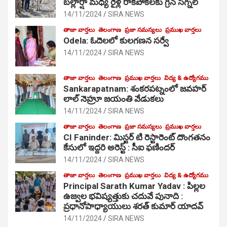
బల్లార్షా మధ్య రైళ్ల రాకపోకలకు గ్రీన్ సిగ్నల్
14/11/2024
SIRA NEWS
తాజా వార్తలు
తెలంగాణ
ప్రజా సమస్యలు
ప్రముఖ వార్తలు
Odela: ఓదెలలో కులగణన సర్వే
14/11/2024
SIRA NEWS
తాజా వార్తలు
తెలంగాణ
ప్రముఖ వార్తలు
విద్య & ఉద్యోగము
Sankarapatnam: శంకరపట్నంలో జవహర్
లాల్ నెహ్రూ జయంతి వేడుకలు
14/11/2024
SIRA NEWS
తాజా వార్తలు
తెలంగాణ
ప్రజా సమస్యలు
ప్రముఖ వార్తలు
CI Faninder: మిస్టర్ టి రెస్టారెంట్ దొంగతనం
కేసులో ఇద్దరి అరెస్ట్ : సీఐ ఫణిందర్
14/11/2024
SIRA NEWS
తాజా వార్తలు
తెలంగాణ
ప్రముఖ వార్తలు
విద్య & ఉద్యోగము
Principal Sarath Kumar Yadav : పిల్లల
ఉజ్వల భవిష్యత్తుకు చదువే పునాది :
ప్రధానోపాధ్యాయులు శరత్ కుమార్ యాదవ్
14/11/2024
SIRA NEWS