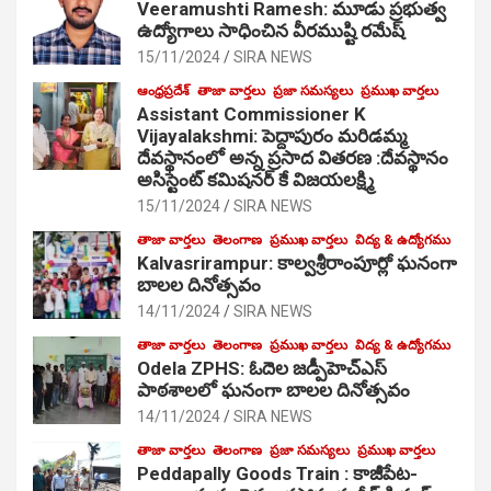
Veeramushti Ramesh: మూడు ప్రభుత్వ
ఉద్యోగాలు సాధించిన వీరముష్టి రమేష్
15/11/2024
SIRA NEWS
ఆంధ్రప్రదేశ్
తాజా వార్తలు
ప్రజా సమస్యలు
ప్రముఖ వార్తలు
Assistant Commissioner K
Vijayalakshmi: పెద్దాపురం మరిడమ్మ
దేవస్థానంలో అన్న ప్రసాద వితరణ :దేవస్థానం
అసిస్టెంట్ కమిషనర్ కే విజయలక్ష్మి
15/11/2024
SIRA NEWS
తాజా వార్తలు
తెలంగాణ
ప్రముఖ వార్తలు
విద్య & ఉద్యోగము
Kalvasrirampur: కాల్వశ్రీరాంపూర్లో ఘనంగా
బాలల దినోత్సవం
14/11/2024
SIRA NEWS
తాజా వార్తలు
తెలంగాణ
ప్రముఖ వార్తలు
విద్య & ఉద్యోగము
Odela ZPHS: ఓదెల జ‌డ్పీహెచ్ఎస్
పాఠ‌శాల‌లో ఘనంగా బాలల దినోత్సవం
14/11/2024
SIRA NEWS
తాజా వార్తలు
తెలంగాణ
ప్రజా సమస్యలు
ప్రముఖ వార్తలు
Peddapally Goods Train : కాజీపేట-