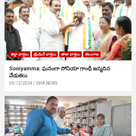
జిల్లా వార్తలు
ట్రేండింగ్ వార్తలు
తాజా వార్తలు
తెలంగాణ
Soniyamma: ఘ‌నంగా సోనియా గాంధీ జ‌న్మ‌దిన
వేడుక‌లు
09/12/2024
SIRA NEWS