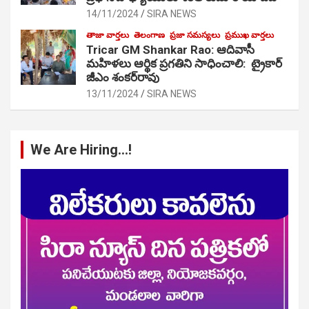
14/11/2024
SIRA NEWS
తాజా వార్తలు
తెలంగాణ
ప్రజా సమస్యలు
ప్రముఖ వార్తలు
Tricar GM Shankar Rao: ఆదివాసీ
మహిళలు ఆర్థిక ప్రగతిని సాధించాలి: ట్రైకార్
జీఎం శంకర్‌రావు
13/11/2024
SIRA NEWS
We Are Hiring…!