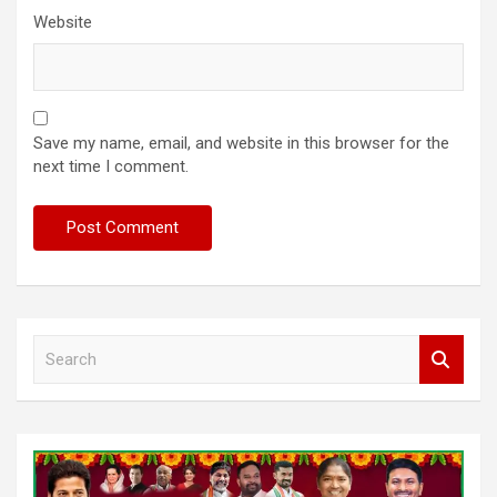
Website
Save my name, email, and website in this browser for the
next time I comment.
S
e
a
r
c
h