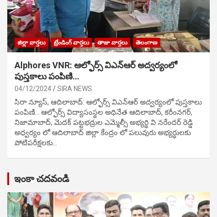
జిల్లా వార్తలు
ట్రేండింగ్ వార్తలు
తాజా వార్తలు
తెలంగాణ
Alphores VNR: ఆల్ఫోర్స్ విఎన్ఆర్ అద్వర్యంలో
పుస్తకాలు పంపిణి…
04/12/2024
SIRA NEWS
సిరా న్యూస్, ఆదిలాబాద్: ఆల్ఫోర్స్ విఎన్ఆర్ అద్వర్యంలో పుస్తకాలు
పంపిణి… ఆల్ఫోర్స్ విద్యాసంస్థల అధినేత ఆదిలాబాద్, కరీంనగర్,
నిజామాబాద్, మెదక్ పట్టభద్రుల ఎమ్మెల్సీ అభ్యర్థి వి నరేందర్ రెడ్డి
అధ్వర్యం లో ఆదిలాబాద్ జిల్లా కేంద్రం లో పలువురు అభ్యర్థులకు
పోటిప‌రీక్ష‌ల‌కు…
ఇంకా చదవండి