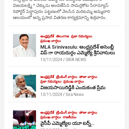
విజయలక్ష్మి * చెక్కును అందజేసిన సామర్లకోట సిరాన్యూస్
రిపోర్టర్ పెద్దాపురం పట్టణంలో వెలసిన మరిటమ్మ అమ్మవారి
ఆలయంలో అన్న ప్రసాద వితరణ కార్యక్రమాన్ని శుక్రవారం…
ఆంధ్రప్రదేశ్
తెలంగాణ
ప్రజా సమస్యలు
ప్రముఖ వార్తలు
MLA Srinivasulu: ఆంధ్రప్రదేశ్ అసెంబ్లీ
విప్ గా రాయదుర్గం ఎమ్మెల్యే శ్రీనివాసులు
13/11/2024
SIRA NEWS
ఆంధ్రప్రదేశ్
ట్రేండింగ్ వార్తలు
తాజా వార్తలు
ప్రజా సమస్యలు
ప్రముఖ వార్తలు
విజయసాయిరెడ్డికి ఎందుకంత ప్రేమ
13/11/2024
Sira News
ఆంధ్రప్రదేశ్
ట్రేండింగ్ వార్తలు
తాజా వార్తలు
ప్రముఖ వార్తలు
రాజకీయం
వైసీపీ ఎమ్మెల్యేల యూ టర్న్…