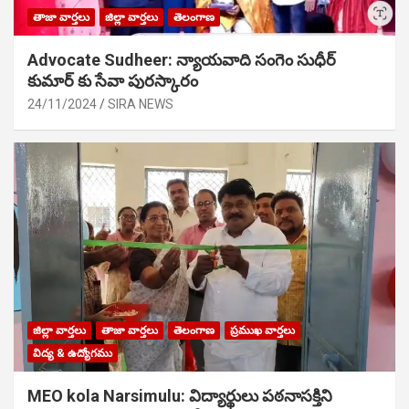
తాజా వార్తలు
జిల్లా వార్తలు
తెలంగాణ
Advocate Sudheer: న్యాయవాది సంగెం సుధీర్
కుమార్ కు సేవా పురస్కారం
24/11/2024
SIRA NEWS
జిల్లా వార్తలు
తాజా వార్తలు
తెలంగాణ
ప్రముఖ వార్తలు
విద్య & ఉద్యోగము
MEO kola Narsimulu: విద్యార్థులు పఠ‌నాసక్తిని