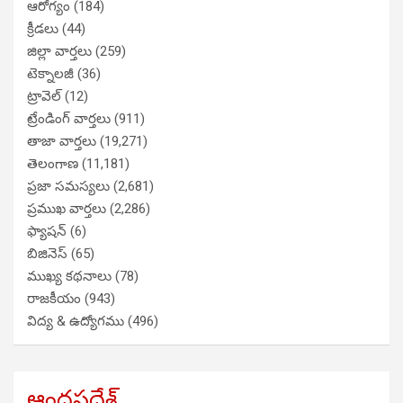
ఆరోగ్యం
(184)
క్రీడలు
(44)
జిల్లా వార్తలు
(259)
టెక్నాలజీ
(36)
ట్రావెల్
(12)
ట్రేండింగ్ వార్తలు
(911)
తాజా వార్తలు
(19,271)
తెలంగాణ
(11,181)
ప్రజా సమస్యలు
(2,681)
ప్రముఖ వార్తలు
(2,286)
ఫ్యాషన్
(6)
బిజినెస్
(65)
ముఖ్య కథనాలు
(78)
రాజకీయం
(943)
విద్య & ఉద్యోగము
(496)
ఆంధ్రప్రదేశ్