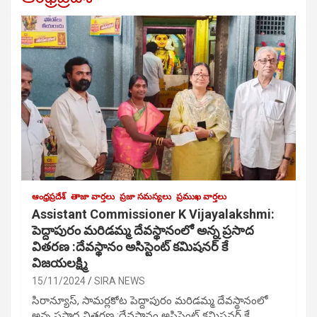
ఆంధ్రప్రదేశ్
తాజా వార్తలు
ప్రజా సమస్యలు
ప్రముఖ వార్తలు
Assistant Commissioner K Vijayalakshmi:
పెద్దాపురం మరిడమ్మ దేవస్థానంలో అన్న ప్రసాద
వితరణ :దేవస్థానం అసిస్టెంట్ కమిషనర్ కే
విజయలక్ష్మి
15/11/2024
SIRA NEWS
సిరాన్యూస్, సామర్లకోట పెద్దాపురం మరిడమ్మ దేవస్థానంలో
అన్న ప్రసాద వితరణ :దేవస్థానం అసిస్టెంట్ కమిషనర్ కే