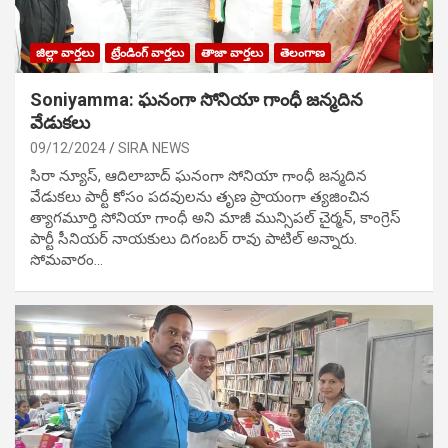
జిల్లా వార్తలు
ట్రేండింగ్ వార్తలు
తాజా వార్తలు
తెలంగాణ
Soniyamma: ఘ‌నంగా సోనియా గాంధీ జ‌న్మ‌దిన
వేడుక‌లు
09/12/2024
SIRA NEWS
సిరా న్యూస్, ఆదిలాబాద్ ఘ‌నంగా సోనియా గాంధీ జ‌న్మ‌దిన
వేడుక‌లు పార్టీ కోసం ప‌ద‌వుల‌ను తృణ ప్రాయంగా త్య‌జించిన
త్యాగమూర్తి సోనియా గాంధీ అని మాజీ మున్సిప‌ల్ చైర్మ‌న్, కాంగ్రెస్
పార్టీ సీనియ‌ర్ నాయ‌కులు దిగంబ‌ర్ రావు పాటిల్ అన్నారు.
సోమవారం…