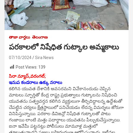
తాజా వార్తలు
తెలంగాణ
పరకాలలో నిషేధిత గుట్కాల అమ్మకాలు
07/10/2024
Sira News
Post Views:
139
సిరా న్యూస్,వరంగల్;
ఇనుప కండరాలు ఉక్కు నరాలు
కలిగిన యువత దేశానికి అవసరమని వివేకానందుడు చెప్పిన
మాటలు స్ఫూర్తితో కేంద్ర రాష్ట్ర ప్రభుత్వాలు గుట్కాలను నిషేధించి
యువతను సత్ప్రవర్తన కలిగిన వ్యక్తులుగా తీర్చిదిద్దాలన్న ఉద్దేశంతో
చేపట్టిన చర్యలు క్షేత్రస్థాయిలో పనిచేయడం లేదన్న విమర్శలు జోరుగా
వినిపిస్తున్నాయి. పరకాల డివిజన్లో నిషేధిత గుట్కాలతో పాటు
గంజాయి లాంటి మత్తు పదార్థాలు యువతను పీల్చుకుచేస్తున్నాయి.
ఐనా ఇవేమీ పట్టనట్లు పోలీసులు మామూళ్ల మత్తులో
తూలుతున్నారని ప్రజలు బహిరంగంగా ఆరోపిస్తున్నారు. ఇటీవల