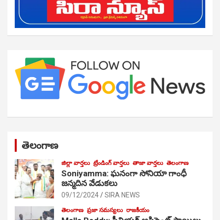
తెలంగాణ
జిల్లా వార్తలు
ట్రేండింగ్ వార్తలు
తాజా వార్తలు
తెలంగాణ
Soniyamma: ఘ‌నంగా సోనియా గాంధీ
జ‌న్మ‌దిన వేడుక‌లు
09/12/2024
SIRA NEWS
తెలంగాణ
ప్రజా సమస్యలు
రాజకీయం