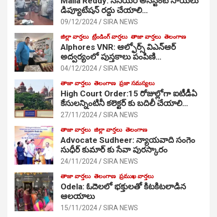
Malla Reddy: సీనియర్ అసిస్టెంట్ సాయిలు
డిప్యూటేషన్ రద్దు చేయాలి…
09/12/2024
SIRA NEWS
జిల్లా వార్తలు
ట్రేండింగ్ వార్తలు
తాజా వార్తలు
తెలంగాణ
Alphores VNR: ఆల్ఫోర్స్ విఎన్ఆర్
అద్వర్యంలో పుస్తకాలు పంపిణి…
04/12/2024
SIRA NEWS
తాజా వార్తలు
తెలంగాణ
ప్రజా సమస్యలు
High Court Order:15 రోజుల్లోగా ఐటీడీఏ
కేసులన్నింటినీ కలెక్టర్ కు బదిలీ చేయాలి…
27/11/2024
SIRA NEWS
తాజా వార్తలు
జిల్లా వార్తలు
తెలంగాణ
Advocate Sudheer: న్యాయవాది సంగెం
సుధీర్ కుమార్ కు సేవా పురస్కారం
24/11/2024
SIRA NEWS
తాజా వార్తలు
తెలంగాణ
ప్రముఖ వార్తలు
Odela: ఓదెల‌లో భక్తులతో కిటకిటలాడిన
ఆల‌యాలు
15/11/2024
SIRA NEWS