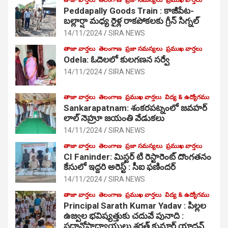
Peddapally Goods Train : కాజీపేట-
బల్లార్షా మధ్య రైళ్ల రాకపోకలకు గ్రీన్ సిగ్నల్
14/11/2024
SIRA NEWS
తాజా వార్తలు
తెలంగాణ
ప్రజా సమస్యలు
ప్రముఖ వార్తలు
Odela: ఓదెలలో కులగణన సర్వే
14/11/2024
SIRA NEWS
తాజా వార్తలు
తెలంగాణ
ప్రముఖ వార్తలు
విద్య & ఉద్యోగము
Sankarapatnam: శంకరపట్నంలో జవహర్
లాల్ నెహ్రూ జయంతి వేడుకలు
14/11/2024
SIRA NEWS
తాజా వార్తలు
తెలంగాణ
ప్రజా సమస్యలు
ప్రముఖ వార్తలు
CI Faninder: మిస్టర్ టి రెస్టారెంట్ దొంగతనం
కేసులో ఇద్దరి అరెస్ట్ : సీఐ ఫణిందర్
14/11/2024
SIRA NEWS
తాజా వార్తలు
తెలంగాణ
ప్రముఖ వార్తలు
విద్య & ఉద్యోగము
Principal Sarath Kumar Yadav : పిల్లల
ఉజ్వల భవిష్యత్తుకు చదువే పునాది :
ప్రధానోపాధ్యాయులు శరత్ కుమార్ యాదవ్