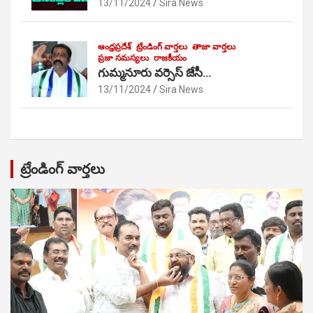
13/11/2024
Sira News
ఆంధ్రప్రదేశ్
ట్రేండింగ్ వార్తలు
తాజా వార్తలు
ప్రజా సమస్యలు
రాజకీయం
గుమ్మనూరు వర్సెస్ జేసీ…
13/11/2024
Sira News
ట్రేండింగ్ వార్తలు