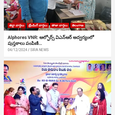
జిల్లా వార్తలు
ట్రేండింగ్ వార్తలు
తాజా వార్తలు
తెలంగాణ
Alphores VNR: ఆల్ఫోర్స్ విఎన్ఆర్ అద్వర్యంలో
పుస్తకాలు పంపిణి…
04/12/2024
SIRA NEWS