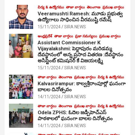
విద్య & ఉద్యోగము
తాజా వార్తలు
తెలంగాణ
ప్రముఖ వార్తలు
Veeramushti Ramesh: మూడు ప్రభుత్వ
ఉద్యోగాలు సాధించిన వీరముష్టి రమేష్
15/11/2024
SIRA NEWS
ఆంధ్రప్రదేశ్
తాజా వార్తలు
ప్రజా సమస్యలు
ప్రముఖ వార్తలు
Assistant Commissioner K
Vijayalakshmi: పెద్దాపురం మరిడమ్మ
దేవస్థానంలో అన్న ప్రసాద వితరణ :దేవస్థానం
అసిస్టెంట్ కమిషనర్ కే విజయలక్ష్మి
15/11/2024
SIRA NEWS
తాజా వార్తలు
తెలంగాణ
ప్రముఖ వార్తలు
విద్య & ఉద్యోగము
Kalvasrirampur: కాల్వశ్రీరాంపూర్లో ఘనంగా
బాలల దినోత్సవం
14/11/2024
SIRA NEWS
తాజా వార్తలు
తెలంగాణ
ప్రముఖ వార్తలు
విద్య & ఉద్యోగము
Odela ZPHS: ఓదెల జ‌డ్పీహెచ్ఎస్
పాఠ‌శాల‌లో ఘనంగా బాలల దినోత్సవం
14/11/2024
SIRA NEWS
తాజా వార్తలు
తెలంగాణ
ప్రజా సమస్యలు
ప్రముఖ వార్తలు