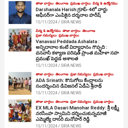
తాజా వార్తలు
తెలంగాణ
ప్రముఖ వార్తలు
విద్య & ఉద్యోగము
Darshanala Harish:గ్రూప్-4లో వార్డు
ఆఫీసర్‌గా ఎంపికైన దర్శనాల హరీష్
15/11/2024
SIRA NEWS
విద్య & ఉద్యోగము
తాజా వార్తలు
తెలంగాణ
ప్రజా సమస్యలు
ప్రముఖ వార్తలు
Vanavasi Peddada Ashalata :
అన్నిదానాల కంటే విద్యాధానం గొప్పది :
వనవాసి కళ్యాణ పరిషత్ ప్రాంత మహిళా సహ
ప్రముఖ్ పెద్దడ ఆశాలత
15/11/2024
SIRA NEWS
తాజా వార్తలు
తెలంగాణ
ప్రజా సమస్యలు
ప్రముఖ వార్తలు
ADA Srinath: కొనుగోలు కేంద్రాల‌ను
సంద‌ర్శించిన డివిజనల్ ఏడీఏ శ్రీనాథ్
15/11/2024
SIRA NEWS
తాజా వార్తలు
తెలంగాణ
ప్రజా సమస్యలు
ప్రముఖ వార్తలు
EX MLA Dasari Manohar Reddy: శ్రీ లక్ష్మీ
నరసింహ స్వామిని దర్శించుకున్నమాజీ
ఎమ్మెల్యే దాసరి మనోహర్ రెడ్డి
15/11/2024
SIRA NEWS