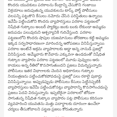
కొందరు యువకులు పరకాలను కేంద్రాన్ని చేసుకొని గంజాయి
విక్రయాలు జరుపుతున్న యువకులను టాస్క్ పోర్ట్ పోలీసులు
వలపన్ని పట్టుకొని కేసులు నమోదు చేసిన పరిస్థితులు ఉన్నాయి.
ఇవేమీ పట్టించుకోని కొందరు వ్యాపారస్తులు పరకాల పట్టణంలో
నిషేధిత గుట్కాలు అంబర్ ప్యాకెట్లు జంకు బంకు లేకుండా అమ్మడం
జరుపడం పలువురుని ఆశ్చర్యానికి గురిచేస్తుంది. పరకాల
పట్టణంలోని కొందరు షాపుల యజమానులు తోరణాలు కట్టి అమ్మడం
ఇక్కడ సర్వసాధారణంగా మారిందన్న ఆరోపణలు వినిపిస్తున్నాయి.
పరకాల అంటేనే అక్రమ వ్యాపారాలకు అడ్డా అన్న నానుడి ప్రజల్లో
వినిపిస్తుంది. అమ్మేవారు కొనేవారు ఎక్కువగా ఉండడంతో నిషేధిత
గుట్కాల వ్యాపారం పరకాల పట్టణంలో మూడు పువ్వులు ఆరు
కాయలు అన్న రీతిలో కొనసాగుతుందని ప్రజలు విమర్శిస్తున్నారు.
పోలీసులు ఇతర విభాగాలకు చెందిన అధికారులు గుట్కాల
నియంత్రణను పట్టించుకోకపోవడంపై ప్రజల్లో పలు రకాలై పుకార్లు
వినిపిస్తున్నాయి. అప్పుడప్పుడు పోలీసులు కేసులు పెట్టినప్పటికీ
వ్యాపారస్తులు ఇవేమీ పట్టించుకోనట్లు వ్యాపారాన్ని కొనసాగించడంపై
ప్రజలు పెదవి విరుస్తున్నారు. ఇప్పటికైనా పరకాలలో జోరుగా
సాగుతున్న నిషేధిత గుట్కాల వ్యాపారం పట్ల పోలీసులు కఠినంగా
వ్యవహరించి యువతను మత్తు పదార్థాలకు దూరంగా ఉంచేలా
చర్యలు తీసుకోవాలని పట్టణ ప్రజలు కోరుతున్నారు.