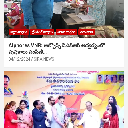
జిల్లా వార్తలు
ట్రేండింగ్ వార్తలు
తాజా వార్తలు
తెలంగాణ
Alphores VNR: ఆల్ఫోర్స్ విఎన్ఆర్ అద్వర్యంలో
పుస్తకాలు పంపిణి…
04/12/2024
SIRA NEWS