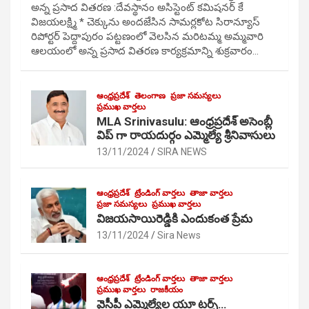
అన్న ప్రసాద వితరణ :దేవస్థానం అసిస్టెంట్ కమిషనర్ కే
విజయలక్ష్మి * చెక్కును అందజేసిన సామర్లకోట సిరాన్యూస్
రిపోర్టర్ పెద్దాపురం పట్టణంలో వెలసిన మరిటమ్మ అమ్మవారి
ఆలయంలో అన్న ప్రసాద వితరణ కార్యక్రమాన్ని శుక్రవారం…
ఆంధ్రప్రదేశ్
తెలంగాణ
ప్రజా సమస్యలు
ప్రముఖ వార్తలు
MLA Srinivasulu: ఆంధ్రప్రదేశ్ అసెంబ్లీ
విప్ గా రాయదుర్గం ఎమ్మెల్యే శ్రీనివాసులు
13/11/2024
SIRA NEWS
ఆంధ్రప్రదేశ్
ట్రేండింగ్ వార్తలు
తాజా వార్తలు
ప్రజా సమస్యలు
ప్రముఖ వార్తలు
విజయసాయిరెడ్డికి ఎందుకంత ప్రేమ
13/11/2024
Sira News
ఆంధ్రప్రదేశ్
ట్రేండింగ్ వార్తలు
తాజా వార్తలు
ప్రముఖ వార్తలు
రాజకీయం
వైసీపీ ఎమ్మెల్యేల యూ టర్న్…