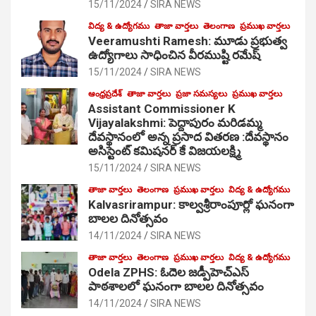
15/11/2024
SIRA NEWS
విద్య & ఉద్యోగము
తాజా వార్తలు
తెలంగాణ
ప్రముఖ వార్తలు
Veeramushti Ramesh: మూడు ప్రభుత్వ
ఉద్యోగాలు సాధించిన వీరముష్టి రమేష్
15/11/2024
SIRA NEWS
ఆంధ్రప్రదేశ్
తాజా వార్తలు
ప్రజా సమస్యలు
ప్రముఖ వార్తలు
Assistant Commissioner K
Vijayalakshmi: పెద్దాపురం మరిడమ్మ
దేవస్థానంలో అన్న ప్రసాద వితరణ :దేవస్థానం
అసిస్టెంట్ కమిషనర్ కే విజయలక్ష్మి
15/11/2024
SIRA NEWS
తాజా వార్తలు
తెలంగాణ
ప్రముఖ వార్తలు
విద్య & ఉద్యోగము
Kalvasrirampur: కాల్వశ్రీరాంపూర్లో ఘనంగా
బాలల దినోత్సవం
14/11/2024
SIRA NEWS
తాజా వార్తలు
తెలంగాణ
ప్రముఖ వార్తలు
విద్య & ఉద్యోగము
Odela ZPHS: ఓదెల జ‌డ్పీహెచ్ఎస్
పాఠ‌శాల‌లో ఘనంగా బాలల దినోత్సవం
14/11/2024
SIRA NEWS