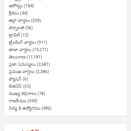
ఆరోగ్యం
(184)
క్రీడలు
(44)
జిల్లా వార్తలు
(259)
టెక్నాలజీ
(36)
ట్రావెల్
(12)
ట్రేండింగ్ వార్తలు
(911)
తాజా వార్తలు
(19,271)
తెలంగాణ
(11,181)
ప్రజా సమస్యలు
(2,681)
ప్రముఖ వార్తలు
(2,286)
ఫ్యాషన్
(6)
బిజినెస్
(65)
ముఖ్య కథనాలు
(78)
రాజకీయం
(943)
విద్య & ఉద్యోగము
(496)