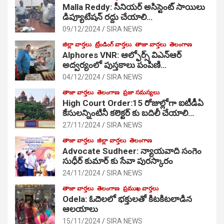
Malla Reddy: సీనియర్ అసిస్టెంట్ సాయిలు
డిప్యూటేషన్ రద్దు చేయాలి…
09/12/2024
SIRA NEWS
జిల్లా వార్తలు
ట్రేండింగ్ వార్తలు
తాజా వార్తలు
తెలంగాణ
Alphores VNR: ఆల్ఫోర్స్ విఎన్ఆర్
అద్వర్యంలో పుస్తకాలు పంపిణి…
04/12/2024
SIRA NEWS
తాజా వార్తలు
తెలంగాణ
ప్రజా సమస్యలు
High Court Order:15 రోజుల్లోగా ఐటీడీఏ
కేసులన్నింటినీ కలెక్టర్ కు బదిలీ చేయాలి…
27/11/2024
SIRA NEWS
తాజా వార్తలు
జిల్లా వార్తలు
తెలంగాణ
Advocate Sudheer: న్యాయవాది సంగెం
సుధీర్ కుమార్ కు సేవా పురస్కారం
24/11/2024
SIRA NEWS
తాజా వార్తలు
తెలంగాణ
ప్రముఖ వార్తలు
Odela: ఓదెల‌లో భక్తులతో కిటకిటలాడిన
ఆల‌యాలు
15/11/2024
SIRA NEWS