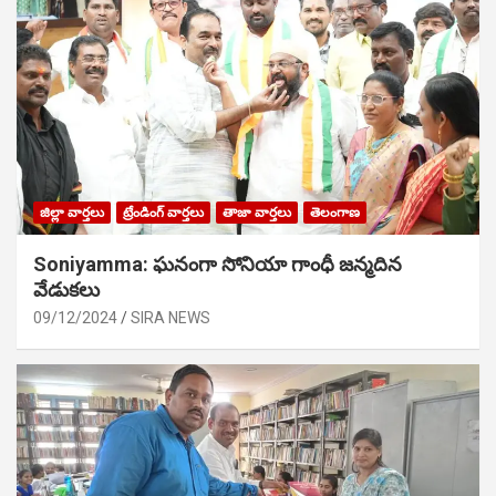
జిల్లా వార్తలు
ట్రేండింగ్ వార్తలు
తాజా వార్తలు
తెలంగాణ
Soniyamma: ఘ‌నంగా సోనియా గాంధీ జ‌న్మ‌దిన
వేడుక‌లు
09/12/2024
SIRA NEWS