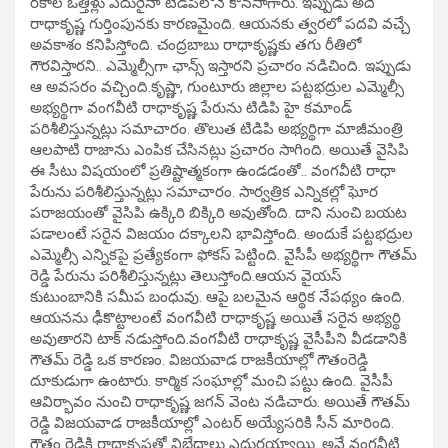
రకాల ఒత్తిళ్లు ఎదురైనా టిడిపిలోనే కొనసాగారు. ఇప్పుడు అదే
రాధాకృష్ణ గుర్తింపునకు కారణమైంది. ఆయనకు త్వరలో పదవి వచ్చే
అవకాశం కనిపిస్తోంది. చంద్రబాబు రాధాకృష్ణకు తగు రీతిలో
గౌరవిస్తారని.. ఎమ్మెల్సీగా ఛాన్స్ ఇస్తారని ప్రచారం నడిచింది. ఇప్పుడు
ఆ అవసరం వచ్చింది.కృష్ణా, గుంటూరు జిల్లాల పట్టభద్రుల ఎమ్మెల్సీ
అభ్యర్థిగా వంగవీటి రాధాకృష్ణ పేరును టిడిపి హై కమాండ్
పరిశీలిస్తున్నట్లు సమాచారం. తొలుత టిడిపి అభ్యర్థిగా మాజీమంత్రి
ఆలపాటి రాజాను ఎంపిక చేసినట్లు ప్రచారం సాగింది. అయితే వైసిపి
ఈ సీటు విషయంలో ప్రతిష్టాత్మకంగా ఉండడంతో.. వంగవీటి రాధా
పేరును పరిశీలిస్తున్నట్లు సమాచారం. సార్వత్రిక ఎన్నికల్లో ఘోర
పరాజయంతో వైసిపి ఉక్కిరి బిక్కిరి అవుతోంది. దాని నుంచి బయట
పడాలంటే సరైన విజయం దక్కాలని భావిస్తోంది. అందుకే పట్టభద్రుల
ఎమ్మెల్సీ ఎన్నికపై ప్రత్యేకంగా ఫోకస్ పెట్టింది. వైసీపీ అభ్యర్థిగా గౌతమ్
రెడ్డి పేరును పరిశీలిస్తున్నట్లు తెలుస్తోంది.ఆయన వైయస్
కుటుంబానికి సమీప బంధువు. ఆపై బలమైన ఆర్థిక నేపథ్యం ఉంది.
ఆయనను ఢీకొట్టాలంటే వంగవీటి రాధాకృష్ణ అయితే సరైన అభ్యర్థి
అవుతారని టాక్ నడుస్తోంది.వంగవీటి రాధాకృష్ణ వైసీపీని వీడడానికి
గౌతమ్ రెడ్డి ఒక కారణం. విజయవాడ రాజకీయాల్లో గౌతంరెడ్డి
దూకుడుగా ఉంటారు. కార్మిక సంఘాల్లో మంచి పట్టు ఉంది. వైసీపీ
ఆవిర్భావం నుంచి రాధాకృష్ణ జగన్ వెంట నడిచారు. అయితే గౌతమ్
రెడ్డి విజయవాడ రాజకీయాల్లో ఎంటర్ అయ్యేసరికి సీన్ మారింది.
గౌతం రెడ్డికి రాధాకృష్ణతో విభేదాలు ఎదురయ్యాయి. అవే వంగవీటి