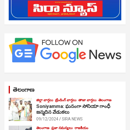
తెలంగాణ
జిల్లా వార్తలు
ట్రేండింగ్ వార్తలు
తాజా వార్తలు
తెలంగాణ
Soniyamma: ఘ‌నంగా సోనియా గాంధీ
జ‌న్మ‌దిన వేడుక‌లు
09/12/2024
SIRA NEWS
తెలంగాణ
ప్రజా సమస్యలు
రాజకీయం