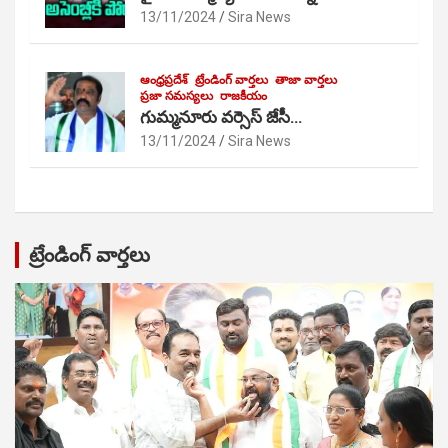
13/11/2024
Sira News
ఆంధ్రప్రదేశ్
ట్రేండింగ్ వార్తలు
తాజా వార్తలు
ప్రజా సమస్యలు
రాజకీయం
గుమ్మనూరు వర్సెస్ జేసీ…
13/11/2024
Sira News
ట్రేండింగ్ వార్తలు