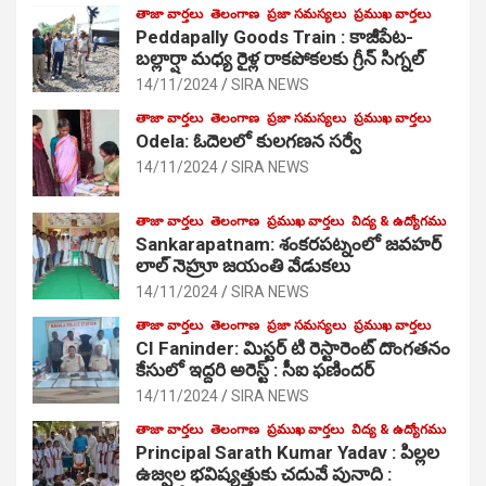
తాజా వార్తలు
తెలంగాణ
ప్రజా సమస్యలు
ప్రముఖ వార్తలు
Peddapally Goods Train : కాజీపేట-
బల్లార్షా మధ్య రైళ్ల రాకపోకలకు గ్రీన్ సిగ్నల్
14/11/2024
SIRA NEWS
తాజా వార్తలు
తెలంగాణ
ప్రజా సమస్యలు
ప్రముఖ వార్తలు
Odela: ఓదెలలో కులగణన సర్వే
14/11/2024
SIRA NEWS
తాజా వార్తలు
తెలంగాణ
ప్రముఖ వార్తలు
విద్య & ఉద్యోగము
Sankarapatnam: శంకరపట్నంలో జవహర్
లాల్ నెహ్రూ జయంతి వేడుకలు
14/11/2024
SIRA NEWS
తాజా వార్తలు
తెలంగాణ
ప్రజా సమస్యలు
ప్రముఖ వార్తలు
CI Faninder: మిస్టర్ టి రెస్టారెంట్ దొంగతనం
కేసులో ఇద్దరి అరెస్ట్ : సీఐ ఫణిందర్
14/11/2024
SIRA NEWS
తాజా వార్తలు
తెలంగాణ
ప్రముఖ వార్తలు
విద్య & ఉద్యోగము
Principal Sarath Kumar Yadav : పిల్లల
ఉజ్వల భవిష్యత్తుకు చదువే పునాది :