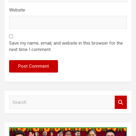
Website
Save my name, email, and website in this browser for the
next time I comment.
S
e
a
r
c
h