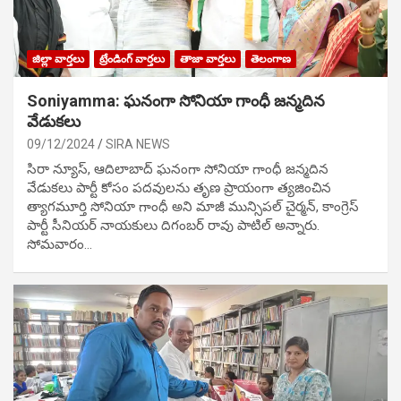
జిల్లా వార్తలు
ట్రేండింగ్ వార్తలు
తాజా వార్తలు
తెలంగాణ
Soniyamma: ఘ‌నంగా సోనియా గాంధీ జ‌న్మ‌దిన
వేడుక‌లు
09/12/2024
SIRA NEWS
సిరా న్యూస్, ఆదిలాబాద్ ఘ‌నంగా సోనియా గాంధీ జ‌న్మ‌దిన
వేడుక‌లు పార్టీ కోసం ప‌ద‌వుల‌ను తృణ ప్రాయంగా త్య‌జించిన
త్యాగమూర్తి సోనియా గాంధీ అని మాజీ మున్సిప‌ల్ చైర్మ‌న్, కాంగ్రెస్
పార్టీ సీనియ‌ర్ నాయ‌కులు దిగంబ‌ర్ రావు పాటిల్ అన్నారు.
సోమవారం…