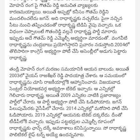
మోహన్ రంగ పై గౌతమ్ రెడ్డి అనుచిత వ్యాఖ్యలకు
కారణమయ్యాయి. అయితే అప్పట్లో కనీసం గౌతమ్ రెడ్డిని
మందలించలేదు జగన్. అది రాధాకృష్ణకు నచ్చలేదు. పైగా నచ్చిన
సీటు నుంచి తప్పించడంతో రాధాకృష్ణ టిడిపి వైపు వచ్చారు. ఒక
విధంగా చెప్పాలంటే గౌతంరెడ్డి వల్లనే రాధాకృష్ణ పార్టీ మారారు.
ఇప్పుడు అదే గౌతమ్ రెడ్డి ఎమ్మెల్సీ అభ్యర్థిగా మారడంతో.. వంగవీటి
రాధాకృష్ణను చంద్రబాబు ప్రయోగిస్తారని ప్రచారం నడుస్తోంది.2004లో
తొలిసారిగా కాంగ్రెస్ అభ్యర్థిగా పోటీ చేసి అసెంబ్లీలో అడుగు పెట్టారు
రాధాకృష్ణ.
తండ్రి మోహన్ రంగ మరణం సమయానికి ఆయన బాలుడు. అయితే
2003లో వైయస్ రాజశేఖర్ రెడ్డి పాదయాత్ర చేశారు. ఆ సమయంలో
రాధాకృష్ణను చూసి రాజకీయాల్లోకి ఆహ్వానించారు. విజయవాడ
సెంట్రల్ నియోజకవర్గ అభ్యర్థిగా టికెట్ ఇచ్చారు. ఆ ఎన్నికల్లో
గెలిచారు రాధాకృష్ణ. అయితే 2009 ఎన్నికల నాటికి ప్రజారాజ్యం
పార్టీలో చేరారు. ఆ పార్టీ అభ్యర్థిగా పోటీ చేసి ఓడిపోయారు. జగన్
పిలుపుమేరకు వైసీపీలో చేరారు. 2014 ఎన్నికల్లో మరోసారి పోటీ చేసి
ఓడిపోయారు. 2019 ఎన్నికల్లో ఆయనకు టికెట్ దక్కలేదు. దీంతో
టీడీపీలోకి వచ్చారు. ఇప్పుడు పట్టభద్రుల ఎమ్మెల్సీ రూపంలో
రాధాకృష్ణకు ఛాన్స్ దక్కే అవకాశాలు కనిపిస్తున్నాయి. సో రాధాకృష్ణ
పొలిటికల్ లైఫ్ టర్న్ అయ్యే ఉందన్నమాట.