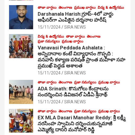
తాజా వార్తలు
తెలంగాణ
ప్రముఖ వార్తలు
విద్య & ఉద్యోగము
Darshanala Harish:గ్రూప్-4లో వార్డు
ఆఫీసర్‌గా ఎంపికైన దర్శనాల హరీష్
15/11/2024
SIRA NEWS
విద్య & ఉద్యోగము
తాజా వార్తలు
తెలంగాణ
ప్రజా సమస్యలు
ప్రముఖ వార్తలు
Vanavasi Peddada Ashalata :
అన్నిదానాల కంటే విద్యాధానం గొప్పది :
వనవాసి కళ్యాణ పరిషత్ ప్రాంత మహిళా సహ
ప్రముఖ్ పెద్దడ ఆశాలత
15/11/2024
SIRA NEWS
తాజా వార్తలు
తెలంగాణ
ప్రజా సమస్యలు
ప్రముఖ వార్తలు
ADA Srinath: కొనుగోలు కేంద్రాల‌ను
సంద‌ర్శించిన డివిజనల్ ఏడీఏ శ్రీనాథ్
15/11/2024
SIRA NEWS
తాజా వార్తలు
తెలంగాణ
ప్రజా సమస్యలు
ప్రముఖ వార్తలు
EX MLA Dasari Manohar Reddy: శ్రీ లక్ష్మీ
నరసింహ స్వామిని దర్శించుకున్నమాజీ
ఎమ్మెల్యే దాసరి మనోహర్ రెడ్డి