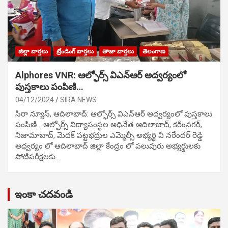
జిల్లా వార్తలు
ట్రేండింగ్ వార్తలు
తాజా వార్తలు
తెలంగాణ
Alphores VNR: ఆల్ఫోర్స్ విఎన్ఆర్ అద్వర్యంలో
పుస్తకాలు పంపిణి…
04/12/2024
SIRA NEWS
సిరా న్యూస్, ఆదిలాబాద్: ఆల్ఫోర్స్ విఎన్ఆర్ అద్వర్యంలో పుస్తకాలు
పంపిణి… ఆల్ఫోర్స్ విద్యాసంస్థల అధినేత ఆదిలాబాద్, కరీంనగర్,
నిజామాబాద్, మెదక్ పట్టభద్రుల ఎమ్మెల్సీ అభ్యర్థి వి నరేందర్ రెడ్డి
అధ్వర్యం లో ఆదిలాబాద్ జిల్లా కేంద్రం లో పలువురు అభ్యర్థులకు
పోటిప‌రీక్ష‌ల‌కు…
ఇంకా చదవండి