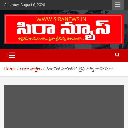
Skip
Saturday, August 8, 2026
to
content
Telugu Online News Daily
SIRA NEWS
Home
తాజా వార్తలు
వంగవీటి పొలిటికల్ లైఫ్ టర్న్ కాబోతోందా..