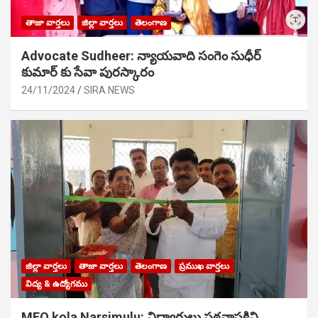
తాజా వార్తలు
జిల్లా వార్తలు
తెలంగాణ
Advocate Sudheer: న్యాయవాది సంగెం సుధీర్
కుమార్ కు సేవా పురస్కారం
24/11/2024
SIRA NEWS
జిల్లా వార్తలు
తాజా వార్తలు
తెలంగాణ
ప్రముఖ వార్తలు
విద్య & ఉద్యోగము
MEO kola Narsimulu: విద్యార్థులు పఠ‌నాసక్తిని