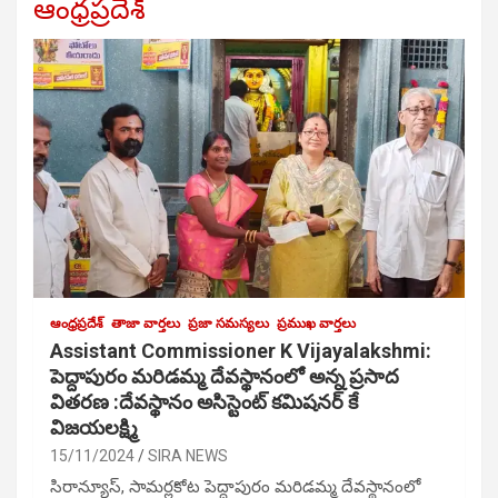
ఆంధ్రప్రదేశ్
ఆంధ్రప్రదేశ్
తాజా వార్తలు
ప్రజా సమస్యలు
ప్రముఖ వార్తలు
Assistant Commissioner K Vijayalakshmi:
పెద్దాపురం మరిడమ్మ దేవస్థానంలో అన్న ప్రసాద
వితరణ :దేవస్థానం అసిస్టెంట్ కమిషనర్ కే
విజయలక్ష్మి
15/11/2024
SIRA NEWS
సిరాన్యూస్, సామర్లకోట పెద్దాపురం మరిడమ్మ దేవస్థానంలో