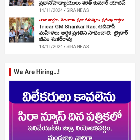
ప్రధానోపాధ్యాయులు శరత్ కుమార్ యాదవ్
14/11/2024
SIRA NEWS
తాజా వార్తలు
తెలంగాణ
ప్రజా సమస్యలు
ప్రముఖ వార్తలు
Tricar GM Shankar Rao: ఆదివాసీ
మహిళలు ఆర్థిక ప్రగతిని సాధించాలి: ట్రైకార్
జీఎం శంకర్‌రావు
13/11/2024
SIRA NEWS
We Are Hiring…!