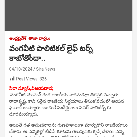
ఆంధ్రప్రదేశ్
తాజా వార్తలు
వంగవీటి పొలిటికల్ లైఫ్ టర్న్
కాబోతోందా..
04/10/2024
Sira News
Post Views:
326
సిరా న్యూస్,విజయవాడ;
:వంగవీటి మోహన్ రంగ రాజకీయ వారసుడిగా తెరపైకి వచ్చారు
రాధాకృష్ణ. కానీ సరైన రాజకీయ నిర్ణయాలు తీసుకోవడంలో ఆయన
ఫెయిల్ అయ్యారు. అందుకే సుదీర్ఘకాలం పవర్ పాలిటిక్స్ కు
దూరమయ్యారు.
అయితే గత అనుభవాలను గుణపాఠాలుగా మార్చుకొని రాజకీయాలు
చేశారు. ఈ ఎన్నికల్లో టిడిపి కూటమి గెలుపునకు కృషి చేశారు. ఎన్ని