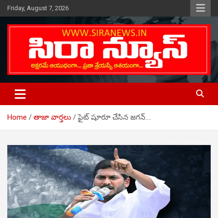
Skip
Friday, August 7, 2026
to
content
Telugu Online News Daily
SIRA NEWS
Home
తాజా వార్తలు
ఫైట్ షూరూ చేసిన జగన్….