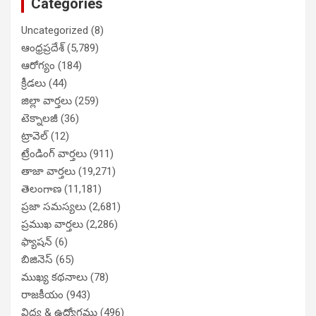
Categories
Uncategorized
(8)
ఆంధ్రప్రదేశ్
(5,789)
ఆరోగ్యం
(184)
క్రీడలు
(44)
జిల్లా వార్తలు
(259)
టెక్నాలజీ
(36)
ట్రావెల్
(12)
ట్రేండింగ్ వార్తలు
(911)
తాజా వార్తలు
(19,271)
తెలంగాణ
(11,181)
ప్రజా సమస్యలు
(2,681)
ప్రముఖ వార్తలు
(2,286)
ఫ్యాషన్
(6)
బిజినెస్
(65)
ముఖ్య కథనాలు
(78)
రాజకీయం
(943)
విద్య & ఉద్యోగము
(496)