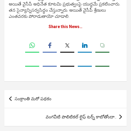
అయితే వైసీపీ అధినేత కూటమి ప్రభుత్వంపై యుద్ధమే ప్రకటించారు.
తన సైన్యాన్నిసర్వసిద్ధం చేస్తున్నారు. అయితే వైసీపీ శ్రేణులు
ఎంతవరకు పోరాడుతాయో చూడాలి.
Share this News…
Post
సంక్రాంతి మరో పథకం
navigation
వంగవీటి పొలిటికల్ లైఫ్ టర్న్ కాబోతోందా..