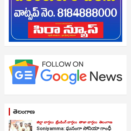
తెలంగాణ
జిల్లా వార్తలు
ట్రేండింగ్ వార్తలు
తాజా వార్తలు
తెలంగాణ
Soniyamma: ఘ‌నంగా సోనియా గాంధీ