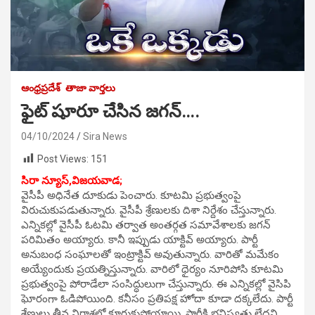
ఆంధ్రప్రదేశ్
తాజా వార్తలు
ఫైట్ షూరూ చేసిన జగన్….
04/10/2024
Sira News
Post Views:
151
సిరా న్యూస్,విజయవాడ;
వైసీపీ అధినేత దూకుడు పెంచారు. కూటమి ప్రభుత్వంపై
విరుచుకుపడుతున్నారు. వైసీపీ శ్రేణులకు దిశా నిర్దేశం చేస్తున్నారు.
ఎన్నికల్లో వైసీపీ ఓటమి తర్వాత అంతర్గత సమావేశాలకు జగన్
పరిమితం అయ్యారు. కానీ ఇప్పుడు యాక్టివ్ అయ్యారు. పార్టీ
అనుబంధ సంఘాలతో ఇంట్రాక్టివ్ అవుతున్నారు. వారితో మమేకం
అయ్యేందుకు ప్రయత్నిస్తున్నారు. వారిలో ధైర్యం నూరిపోసి కూటమి
ప్రభుత్వంపై పోరాడేలా సంసిద్ధులుగా చేస్తున్నారు. ఈ ఎన్నికల్లో వైసిపి
ఘోరంగా ఓడిపోయింది. కనీసం ప్రతిపక్ష హోదా కూడా దక్కలేదు. పార్టీ
శ్రేణులు తీవ్ర నిరాశలో కూరుకుపోయాయి. పార్టీకి భవిష్యత్తు లేదని