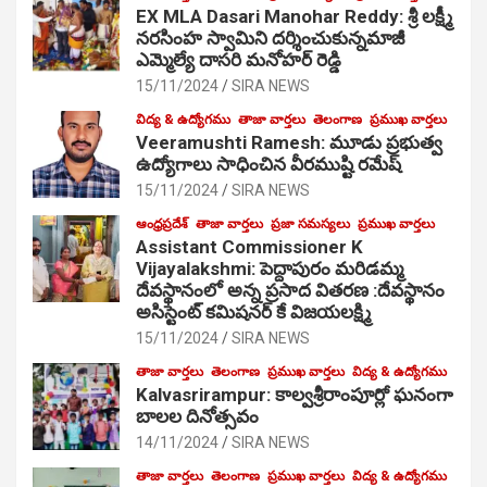
EX MLA Dasari Manohar Reddy: శ్రీ లక్ష్మీ
నరసింహ స్వామిని దర్శించుకున్నమాజీ
ఎమ్మెల్యే దాసరి మనోహర్ రెడ్డి
15/11/2024
SIRA NEWS
విద్య & ఉద్యోగము
తాజా వార్తలు
తెలంగాణ
ప్రముఖ వార్తలు
Veeramushti Ramesh: మూడు ప్రభుత్వ
ఉద్యోగాలు సాధించిన వీరముష్టి రమేష్
15/11/2024
SIRA NEWS
ఆంధ్రప్రదేశ్
తాజా వార్తలు
ప్రజా సమస్యలు
ప్రముఖ వార్తలు
Assistant Commissioner K
Vijayalakshmi: పెద్దాపురం మరిడమ్మ
దేవస్థానంలో అన్న ప్రసాద వితరణ :దేవస్థానం
అసిస్టెంట్ కమిషనర్ కే విజయలక్ష్మి
15/11/2024
SIRA NEWS
తాజా వార్తలు
తెలంగాణ
ప్రముఖ వార్తలు
విద్య & ఉద్యోగము
Kalvasrirampur: కాల్వశ్రీరాంపూర్లో ఘనంగా
బాలల దినోత్సవం
14/11/2024
SIRA NEWS
తాజా వార్తలు
తెలంగాణ
ప్రముఖ వార్తలు
విద్య & ఉద్యోగము