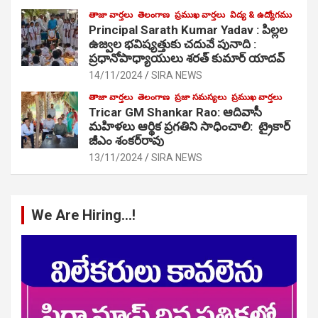
తాజా వార్తలు
తెలంగాణ
ప్రముఖ వార్తలు
విద్య & ఉద్యోగము
Principal Sarath Kumar Yadav : పిల్లల
ఉజ్వల భవిష్యత్తుకు చదువే పునాది :
ప్రధానోపాధ్యాయులు శరత్ కుమార్ యాదవ్
14/11/2024
SIRA NEWS
తాజా వార్తలు
తెలంగాణ
ప్రజా సమస్యలు
ప్రముఖ వార్తలు
Tricar GM Shankar Rao: ఆదివాసీ
మహిళలు ఆర్థిక ప్రగతిని సాధించాలి: ట్రైకార్
జీఎం శంకర్‌రావు
13/11/2024
SIRA NEWS
We Are Hiring…!