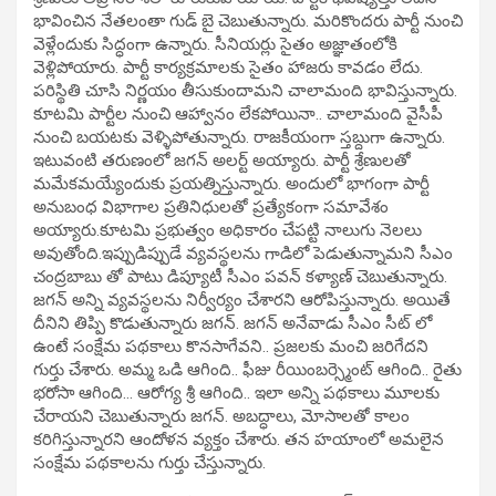
భావించిన నేతలంతా గుడ్ బై చెబుతున్నారు. మరికొందరు పార్టీ నుంచి
వెళ్లేందుకు సిద్ధంగా ఉన్నారు. సీనియర్లు సైతం అజ్ఞాతంలోకి
వెళ్లిపోయారు. పార్టీ కార్యక్రమాలకు సైతం హాజరు కావడం లేదు.
పరిస్థితి చూసి నిర్ణయం తీసుకుందామని చాలామంది భావిస్తున్నారు.
కూటమి పార్టీల నుంచి ఆహ్వానం లేకపోయినా.. చాలామంది వైసీపీ
నుంచి బయటకు వెళ్ళిపోతున్నారు. రాజకీయంగా స్తబ్దుగా ఉన్నారు.
ఇటువంటి తరుణంలో జగన్ అలర్ట్ అయ్యారు. పార్టీ శ్రేణులతో
మమేకమయ్యేందుకు ప్రయత్నిస్తున్నారు. అందులో భాగంగా పార్టీ
అనుబంధ విభాగాల ప్రతినిధులతో ప్రత్యేకంగా సమావేశం
అయ్యారు.కూటమి ప్రభుత్వం అధికారం చేపట్టి నాలుగు నెలలు
అవుతోంది.ఇప్పుడిప్పుడే వ్యవస్థలను గాడిలో పెడుతున్నామని సీఎం
చంద్రబాబు తో పాటు డిప్యూటీ సీఎం పవన్ కళ్యాణ్ చెబుతున్నారు.
జగన్ అన్ని వ్యవస్థలను నిర్వీర్యం చేశారని ఆరోపిస్తున్నారు. అయితే
దీనిని తిప్పి కొడుతున్నారు జగన్. జగన్ అనేవాడు సీఎం సీట్ లో
ఉంటే సంక్షేమ పథకాలు కొనసాగేవని.. ప్రజలకు మంచి జరిగేదని
గుర్తు చేశారు. అమ్మ ఒడి ఆగింది.. ఫీజు రీయింబర్స్మెంట్ ఆగింది.. రైతు
భరోసా ఆగింది… ఆరోగ్య శ్రీ ఆగింది.. ఇలా అన్ని పథకాలు మూలకు
చేరాయని చెబుతున్నారు జగన్. అబద్ధాలు, మోసాలతో కాలం
కరిగిస్తున్నారని ఆందోళన వ్యక్తం చేశారు. తన హయాంలో అమలైన
సంక్షేమ పథకాలను గుర్తు చేస్తున్నారు.