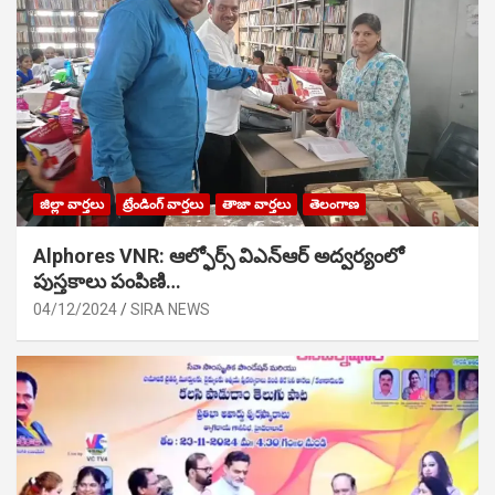
జిల్లా వార్తలు
ట్రేండింగ్ వార్తలు
తాజా వార్తలు
తెలంగాణ
Alphores VNR: ఆల్ఫోర్స్ విఎన్ఆర్ అద్వర్యంలో
పుస్తకాలు పంపిణి…
04/12/2024
SIRA NEWS