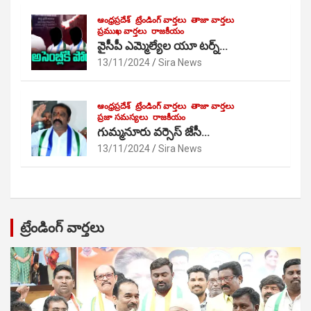
ఆంధ్రప్రదేశ్
ట్రేండింగ్ వార్తలు
తాజా వార్తలు
ప్రముఖ వార్తలు
రాజకీయం
వైసీపీ ఎమ్మెల్యేల యూ టర్న్…
13/11/2024
Sira News
ఆంధ్రప్రదేశ్
ట్రేండింగ్ వార్తలు
తాజా వార్తలు
ప్రజా సమస్యలు
రాజకీయం
గుమ్మనూరు వర్సెస్ జేసీ…
13/11/2024
Sira News
ట్రేండింగ్ వార్తలు