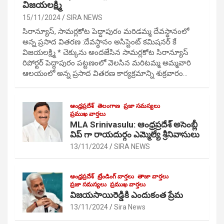
విజయలక్ష్మి
15/11/2024
SIRA NEWS
సిరాన్యూస్, సామర్లకోట పెద్దాపురం మరిడమ్మ దేవస్థానంలో
అన్న ప్రసాద వితరణ :దేవస్థానం అసిస్టెంట్ కమిషనర్ కే
విజయలక్ష్మి * చెక్కును అందజేసిన సామర్లకోట సిరాన్యూస్
రిపోర్టర్ పెద్దాపురం పట్టణంలో వెలసిన మరిటమ్మ అమ్మవారి
ఆలయంలో అన్న ప్రసాద వితరణ కార్యక్రమాన్ని శుక్రవారం…
ఆంధ్రప్రదేశ్
తెలంగాణ
ప్రజా సమస్యలు
ప్రముఖ వార్తలు
MLA Srinivasulu: ఆంధ్రప్రదేశ్ అసెంబ్లీ
విప్ గా రాయదుర్గం ఎమ్మెల్యే శ్రీనివాసులు
13/11/2024
SIRA NEWS
ఆంధ్రప్రదేశ్
ట్రేండింగ్ వార్తలు
తాజా వార్తలు
ప్రజా సమస్యలు
ప్రముఖ వార్తలు
విజయసాయిరెడ్డికి ఎందుకంత ప్రేమ
13/11/2024
Sira News