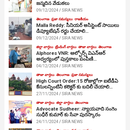
జ‌న్మ‌దిన వేడుక‌లు
09/12/2024
SIRA NEWS
తెలంగాణ
ప్రజా సమస్యలు
రాజకీయం
Malla Reddy: సీనియర్ అసిస్టెంట్ సాయిలు
డిప్యూటేషన్ రద్దు చేయాలి…
09/12/2024
SIRA NEWS
జిల్లా వార్తలు
ట్రేండింగ్ వార్తలు
తాజా వార్తలు
తెలంగాణ
Alphores VNR: ఆల్ఫోర్స్ విఎన్ఆర్
అద్వర్యంలో పుస్తకాలు పంపిణి…
04/12/2024
SIRA NEWS
తాజా వార్తలు
తెలంగాణ
ప్రజా సమస్యలు
High Court Order:15 రోజుల్లోగా ఐటీడీఏ
కేసులన్నింటినీ కలెక్టర్ కు బదిలీ చేయాలి…
27/11/2024
SIRA NEWS
తాజా వార్తలు
జిల్లా వార్తలు
తెలంగాణ
Advocate Sudheer: న్యాయవాది సంగెం
సుధీర్ కుమార్ కు సేవా పురస్కారం
24/11/2024
SIRA NEWS