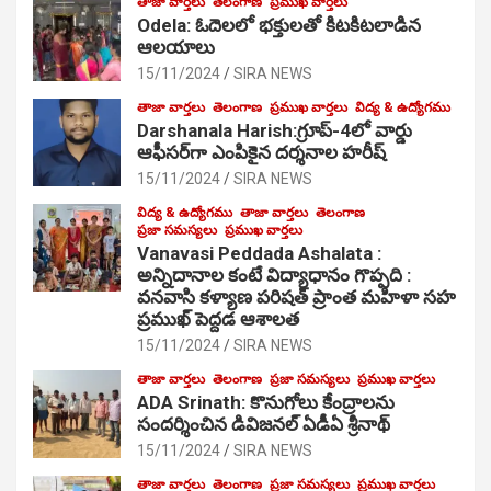
తాజా వార్తలు
తెలంగాణ
ప్రముఖ వార్తలు
Odela: ఓదెల‌లో భక్తులతో కిటకిటలాడిన
ఆల‌యాలు
15/11/2024
SIRA NEWS
తాజా వార్తలు
తెలంగాణ
ప్రముఖ వార్తలు
విద్య & ఉద్యోగము
Darshanala Harish:గ్రూప్-4లో వార్డు
ఆఫీసర్‌గా ఎంపికైన దర్శనాల హరీష్
15/11/2024
SIRA NEWS
విద్య & ఉద్యోగము
తాజా వార్తలు
తెలంగాణ
ప్రజా సమస్యలు
ప్రముఖ వార్తలు
Vanavasi Peddada Ashalata :
అన్నిదానాల కంటే విద్యాధానం గొప్పది :
వనవాసి కళ్యాణ పరిషత్ ప్రాంత మహిళా సహ
ప్రముఖ్ పెద్దడ ఆశాలత
15/11/2024
SIRA NEWS
తాజా వార్తలు
తెలంగాణ
ప్రజా సమస్యలు
ప్రముఖ వార్తలు
ADA Srinath: కొనుగోలు కేంద్రాల‌ను
సంద‌ర్శించిన డివిజనల్ ఏడీఏ శ్రీనాథ్
15/11/2024
SIRA NEWS
తాజా వార్తలు
తెలంగాణ
ప్రజా సమస్యలు
ప్రముఖ వార్తలు