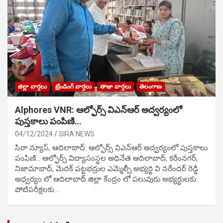
జిల్లా వార్తలు
ట్రేండింగ్ వార్తలు
తాజా వార్తలు
తెలంగాణ
Alphores VNR: ఆల్ఫోర్స్ విఎన్ఆర్ అద్వర్యంలో
పుస్తకాలు పంపిణి…
04/12/2024
SIRA NEWS
సిరా న్యూస్, ఆదిలాబాద్: ఆల్ఫోర్స్ విఎన్ఆర్ అద్వర్యంలో పుస్తకాలు
పంపిణి… ఆల్ఫోర్స్ విద్యాసంస్థల అధినేత ఆదిలాబాద్, కరీంనగర్,
నిజామాబాద్, మెదక్ పట్టభద్రుల ఎమ్మెల్సీ అభ్యర్థి వి నరేందర్ రెడ్డి
అధ్వర్యం లో ఆదిలాబాద్ జిల్లా కేంద్రం లో పలువురు అభ్యర్థులకు
పోటిప‌రీక్ష‌ల‌కు…