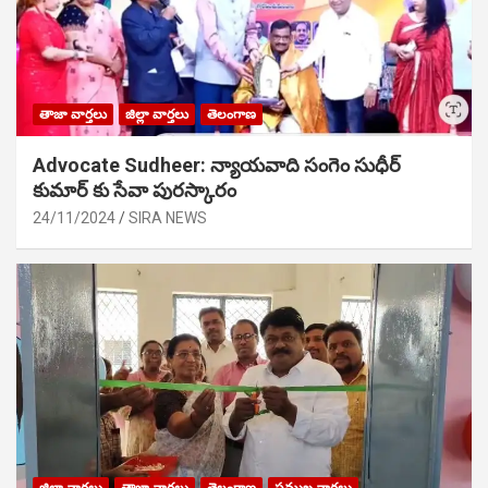
తాజా వార్తలు
జిల్లా వార్తలు
తెలంగాణ
Advocate Sudheer: న్యాయవాది సంగెం సుధీర్
కుమార్ కు సేవా పురస్కారం
24/11/2024
SIRA NEWS
జిల్లా వార్తలు
తాజా వార్తలు
తెలంగాణ
ప్రముఖ వార్తలు