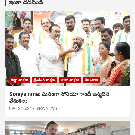
ఇంకా చదవండి
జిల్లా వార్తలు
ట్రేండింగ్ వార్తలు
తాజా వార్తలు
తెలంగాణ
Soniyamma: ఘ‌నంగా సోనియా గాంధీ జ‌న్మ‌దిన
వేడుక‌లు
09/12/2024
SIRA NEWS