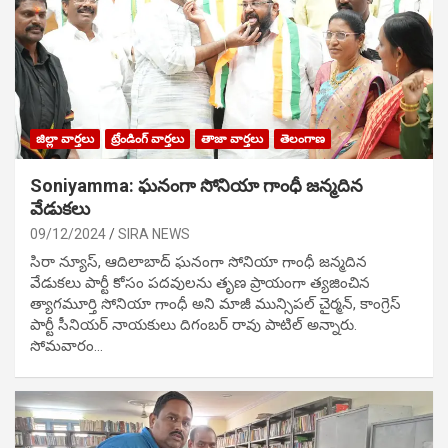
జిల్లా వార్తలు
ట్రేండింగ్ వార్తలు
తాజా వార్తలు
తెలంగాణ
Soniyamma: ఘ‌నంగా సోనియా గాంధీ జ‌న్మ‌దిన
వేడుక‌లు
09/12/2024
SIRA NEWS
సిరా న్యూస్, ఆదిలాబాద్ ఘ‌నంగా సోనియా గాంధీ జ‌న్మ‌దిన
వేడుక‌లు పార్టీ కోసం ప‌ద‌వుల‌ను తృణ ప్రాయంగా త్య‌జించిన
త్యాగమూర్తి సోనియా గాంధీ అని మాజీ మున్సిప‌ల్ చైర్మ‌న్, కాంగ్రెస్
పార్టీ సీనియ‌ర్ నాయ‌కులు దిగంబ‌ర్ రావు పాటిల్ అన్నారు.
సోమవారం…