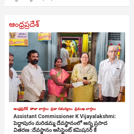
ఆంధ్రప్రదేశ్
ఆంధ్రప్రదేశ్
తాజా వార్తలు
ప్రజా సమస్యలు
ప్రముఖ వార్తలు
Assistant Commissioner K Vijayalakshmi:
పెద్దాపురం మరిడమ్మ దేవస్థానంలో అన్న ప్రసాద
వితరణ :దేవస్థానం అసిస్టెంట్ కమిషనర్ కే