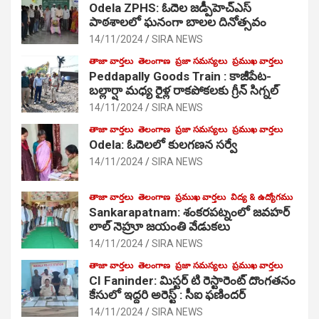
Odela ZPHS: ఓదెల జ‌డ్పీహెచ్ఎస్
పాఠ‌శాల‌లో ఘనంగా బాలల దినోత్సవం
14/11/2024
SIRA NEWS
తాజా వార్తలు
తెలంగాణ
ప్రజా సమస్యలు
ప్రముఖ వార్తలు
Peddapally Goods Train : కాజీపేట-
బల్లార్షా మధ్య రైళ్ల రాకపోకలకు గ్రీన్ సిగ్నల్
14/11/2024
SIRA NEWS
తాజా వార్తలు
తెలంగాణ
ప్రజా సమస్యలు
ప్రముఖ వార్తలు
Odela: ఓదెలలో కులగణన సర్వే
14/11/2024
SIRA NEWS
తాజా వార్తలు
తెలంగాణ
ప్రముఖ వార్తలు
విద్య & ఉద్యోగము
Sankarapatnam: శంకరపట్నంలో జవహర్
లాల్ నెహ్రూ జయంతి వేడుకలు
14/11/2024
SIRA NEWS
తాజా వార్తలు
తెలంగాణ
ప్రజా సమస్యలు
ప్రముఖ వార్తలు
CI Faninder: మిస్టర్ టి రెస్టారెంట్ దొంగతనం
కేసులో ఇద్దరి అరెస్ట్ : సీఐ ఫణిందర్
14/11/2024
SIRA NEWS