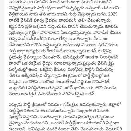
నాలుగు నెలల కూటమి పాలన దారుణంగా ఫెయిల్ అయిందని
చెప్పుకొస్తున్నారు.పార్టీ కష్టకాలంలో ఉన్నప్పుడు ఉన్నవారే తనవారని..
వెళ్లిపోయిన వారు తన వారు కాదని గుర్తు చేస్తున్నారు జగన్. 2029
నాటికి వైసిపికి పూర్వ వైభవం ఖాయమని తేల్చి చెబుతున్నారు.
కష్టపడిన ప్రతి ఒక్కరిని గుర్తించుకుంటానని చెబుతున్నారు. కూటమి
ప్రభుత్వంపై గట్టిగా పోరాడాలని పిలుపునిస్తున్నారు. పోరాడితే కేసులు
తప్ప మరేం చేయలేరని కూడా తేల్చి చెబుతున్నారు. మీ వెంట
నేనుంటానని భరోసా ఇస్తున్నారు. అనుబంధ విభాగాల ప్రతినిధులు,
పార్టీ జిల్లా అధ్యక్షులకు కీలక ఆదేశాలు ఇచ్చారు జగన్. ఒకవైపు
ప్రభుత్వ వైఫల్యాలు చెబుతూనే.. భవిష్యత్తులో అండగా నిలుస్తానని
వారిలో ఒక రకమైన ధైర్యం నూరిపోస్తున్నారు.ప్రస్తుతం వైసీపీ క్లిష్ట
పరిస్థితుల్లో ఉంది. ఒకవైపు కేసులు, మరోవైపు పార్టీని వీడుతున్న
నేతలు ఉక్కిరిబిక్కిరి చేస్తున్నారు.ఈ క్రమంలో పార్టీ శ్రేణుల్లో ఒక
రకమైన ఆందోళన నెలకొంది. అయితే ఇదే నిర్ణయం కొనసాగితే
ఇబ్బందికర పరిస్థితులు తప్పవని జగన్ భావించారు. తొలి మూడు
నెలలు అంతర్గత సమావేశాలకు పరిమితమైన జగన్..
ఇప్పుడు పార్టీ శ్రేణులతో వరుసగా సమీక్షలు జరుపుతున్నారు. జిల్లాలో
పార్టీ స్థితిగతులను తెలుసుకుంటున్నారు. సంక్రాంతి తరువాత
ప్రజల్లోకి వస్తానని చెబుతున్నారు. కూటమి ప్రభుత్వం తప్పకుండా
వైఫల్యం చెందుతుందని.. అందుకే పార్టీ శ్రేణులు పోరాటానికి సిద్ధంగా
ఉండాలని.. భవిష్యత్తు మనదేనంటూ తేల్చి చెబుతున్నారు. మొత్తానికి