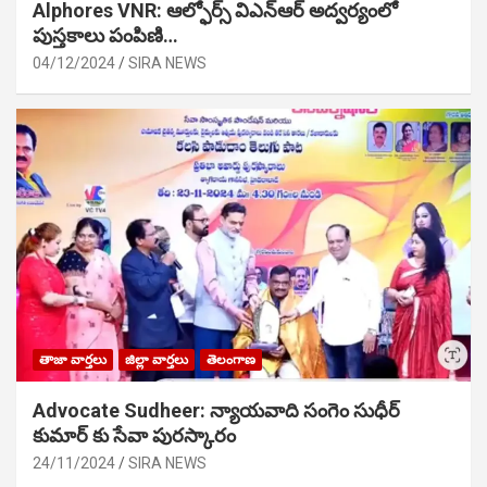
Alphores VNR: ఆల్ఫోర్స్ విఎన్ఆర్ అద్వర్యంలో
పుస్తకాలు పంపిణి…
04/12/2024
SIRA NEWS
తాజా వార్తలు
జిల్లా వార్తలు
తెలంగాణ
Advocate Sudheer: న్యాయవాది సంగెం సుధీర్
కుమార్ కు సేవా పురస్కారం
24/11/2024
SIRA NEWS