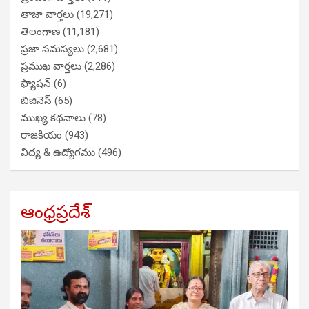
తాజా వార్తలు
(19,271)
తెలంగాణ
(11,181)
ప్రజా సమస్యలు
(2,681)
ప్రముఖ వార్తలు
(2,286)
ఫ్యాషన్
(6)
బిజినెస్
(65)
ముఖ్య కథనాలు
(78)
రాజకీయం
(943)
విద్య & ఉద్యోగము
(496)
ఆంధ్రప్రదేశ్