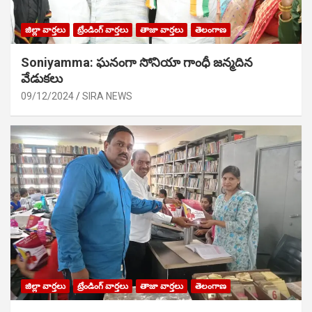
జిల్లా వార్తలు
ట్రేండింగ్ వార్తలు
తాజా వార్తలు
తెలంగాణ
Soniyamma: ఘ‌నంగా సోనియా గాంధీ జ‌న్మ‌దిన
వేడుక‌లు
09/12/2024
SIRA NEWS
జిల్లా వార్తలు
ట్రేండింగ్ వార్తలు
తాజా వార్తలు
తెలంగాణ