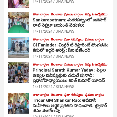
14/11/2024
SIRA NEWS
తాజా వార్తలు
తెలంగాణ
ప్రముఖ వార్తలు
విద్య & ఉద్యోగము
Sankarapatnam: శంకరపట్నంలో జవహర్
లాల్ నెహ్రూ జయంతి వేడుకలు
14/11/2024
SIRA NEWS
తాజా వార్తలు
తెలంగాణ
ప్రజా సమస్యలు
ప్రముఖ వార్తలు
CI Faninder: మిస్టర్ టి రెస్టారెంట్ దొంగతనం
కేసులో ఇద్దరి అరెస్ట్ : సీఐ ఫణిందర్
14/11/2024
SIRA NEWS
తాజా వార్తలు
తెలంగాణ
ప్రముఖ వార్తలు
విద్య & ఉద్యోగము
Principal Sarath Kumar Yadav : పిల్లల
ఉజ్వల భవిష్యత్తుకు చదువే పునాది :
ప్రధానోపాధ్యాయులు శరత్ కుమార్ యాదవ్
14/11/2024
SIRA NEWS
తాజా వార్తలు
తెలంగాణ
ప్రజా సమస్యలు
ప్రముఖ వార్తలు
Tricar GM Shankar Rao: ఆదివాసీ
మహిళలు ఆర్థిక ప్రగతిని సాధించాలి: ట్రైకార్
జీఎం శంకర్‌రావు
13/11/2024
SIRA NEWS