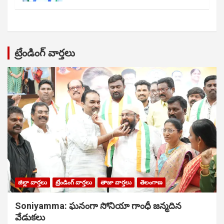
ట్రేండింగ్ వార్తలు
జిల్లా వార్తలు
ట్రేండింగ్ వార్తలు
తాజా వార్తలు
తెలంగాణ
Soniyamma: ఘ‌నంగా సోనియా గాంధీ జ‌న్మ‌దిన
వేడుక‌లు