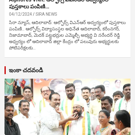
పుస్తకాలు పంపిణి…
04/12/2024
SIRA NEWS
సిరా న్యూస్, ఆదిలాబాద్: ఆల్ఫోర్స్ విఎన్ఆర్ అద్వర్యంలో పుస్తకాలు
పంపిణి… ఆల్ఫోర్స్ విద్యాసంస్థల అధినేత ఆదిలాబాద్, కరీంనగర్,
నిజామాబాద్, మెదక్ పట్టభద్రుల ఎమ్మెల్సీ అభ్యర్థి వి నరేందర్ రెడ్డి
అధ్వర్యం లో ఆదిలాబాద్ జిల్లా కేంద్రం లో పలువురు అభ్యర్థులకు
పోటిప‌రీక్ష‌ల‌కు…
ఇంకా చదవండి