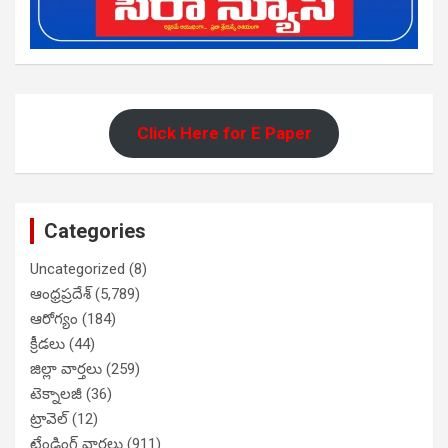
Click Here for E Paper
Categories
Uncategorized
(8)
ఆంధ్రప్రదేశ్
(5,789)
ఆరోగ్యం
(184)
క్రీడలు
(44)
జిల్లా వార్తలు
(259)
టెక్నాలజీ
(36)
ట్రావెల్
(12)
ట్రేండింగ్ వార్తలు
(911)