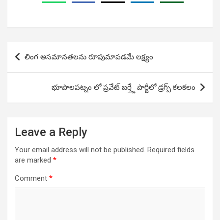
Post
లింగ అసమానతలను రూపుమాపడమే లక్ష్యం
navigation
భూపాలపట్నం లో ప్రవేట్ బర్త్డే పార్టీలో డ్రగ్స్ కలకలం
Leave a Reply
Your email address will not be published.
Required fields
are marked
*
Comment
*