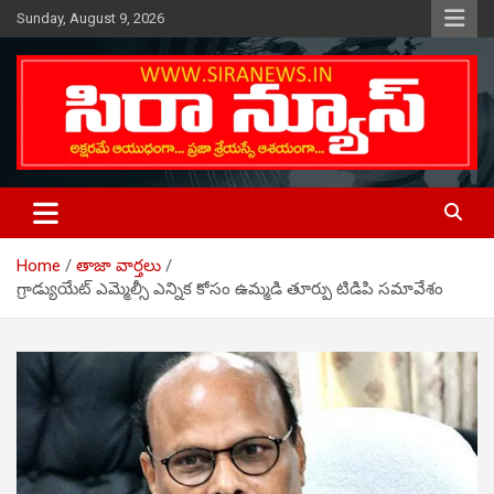
Skip
Sunday, August 9, 2026
to
content
Telugu Online News Daily
SIRA NEWS
Home
తాజా వార్తలు
గ్రాడ్యుయేట్ ఎమ్మెల్సీ ఎన్నిక కోసం ఉమ్మడి తూర్పు టిడిపి సమావేశం