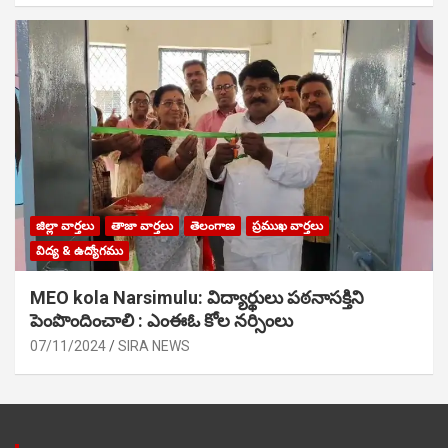
జిల్లా వార్తలు
తాజా వార్తలు
తెలంగాణ
ప్రముఖ వార్తలు
విద్య & ఉద్యోగము
MEO kola Narsimulu: విద్యార్థులు పఠ‌నాసక్తిని
పెంపొందించాలి : ఎంఈఓ కోల నర్సింలు
07/11/2024
SIRA NEWS