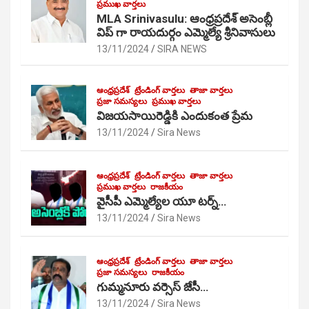
ప్రముఖ వార్తలు
MLA Srinivasulu: ఆంధ్రప్రదేశ్ అసెంబ్లీ
విప్ గా రాయదుర్గం ఎమ్మెల్యే శ్రీనివాసులు
13/11/2024
SIRA NEWS
ఆంధ్రప్రదేశ్
ట్రేండింగ్ వార్తలు
తాజా వార్తలు
ప్రజా సమస్యలు
ప్రముఖ వార్తలు
విజయసాయిరెడ్డికి ఎందుకంత ప్రేమ
13/11/2024
Sira News
ఆంధ్రప్రదేశ్
ట్రేండింగ్ వార్తలు
తాజా వార్తలు
ప్రముఖ వార్తలు
రాజకీయం
వైసీపీ ఎమ్మెల్యేల యూ టర్న్…
13/11/2024
Sira News
ఆంధ్రప్రదేశ్
ట్రేండింగ్ వార్తలు
తాజా వార్తలు
ప్రజా సమస్యలు
రాజకీయం
గుమ్మనూరు వర్సెస్ జేసీ…
13/11/2024
Sira News