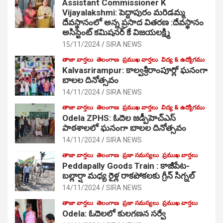
Assistant Commissioner K
Vijayalakshmi: పెద్దాపురం మరిడమ్మ
దేవస్థానంలో అన్న ప్రసాద వితరణ :దేవస్థానం
అసిస్టెంట్ కమిషనర్ కే విజయలక్ష్మి
15/11/2024
SIRA NEWS
తాజా వార్తలు
తెలంగాణ
ప్రముఖ వార్తలు
విద్య & ఉద్యోగము
Kalvasrirampur: కాల్వశ్రీరాంపూర్లో ఘనంగా
బాలల దినోత్సవం
14/11/2024
SIRA NEWS
తాజా వార్తలు
తెలంగాణ
ప్రముఖ వార్తలు
విద్య & ఉద్యోగము
Odela ZPHS: ఓదెల జ‌డ్పీహెచ్ఎస్
పాఠ‌శాల‌లో ఘనంగా బాలల దినోత్సవం
14/11/2024
SIRA NEWS
తాజా వార్తలు
తెలంగాణ
ప్రజా సమస్యలు
ప్రముఖ వార్తలు
Peddapally Goods Train : కాజీపేట-
బల్లార్షా మధ్య రైళ్ల రాకపోకలకు గ్రీన్ సిగ్నల్
14/11/2024
SIRA NEWS
తాజా వార్తలు
తెలంగాణ
ప్రజా సమస్యలు
ప్రముఖ వార్తలు
Odela: ఓదెలలో కులగణన సర్వే