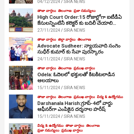
04/12/2024
SIRA NEWS
తాజా వార్తలు
తెలంగాణ
ప్రజా సమస్యలు
High Court Order:15 రోజుల్లోగా ఐటీడీఏ
కేసులన్నింటినీ కలెక్టర్ కు బదిలీ చేయాలి…
27/11/2024
SIRA NEWS
తాజా వార్తలు
జిల్లా వార్తలు
తెలంగాణ
Advocate Sudheer: న్యాయవాది సంగెం
సుధీర్ కుమార్ కు సేవా పురస్కారం
24/11/2024
SIRA NEWS
తాజా వార్తలు
తెలంగాణ
ప్రముఖ వార్తలు
Odela: ఓదెల‌లో భక్తులతో కిటకిటలాడిన
ఆల‌యాలు
15/11/2024
SIRA NEWS
తాజా వార్తలు
తెలంగాణ
ప్రముఖ వార్తలు
విద్య & ఉద్యోగము
Darshanala Harish:గ్రూప్-4లో వార్డు
ఆఫీసర్‌గా ఎంపికైన దర్శనాల హరీష్
15/11/2024
SIRA NEWS
విద్య & ఉద్యోగము
తాజా వార్తలు
తెలంగాణ
ప్రజా సమస్యలు
ప్రముఖ వార్తలు