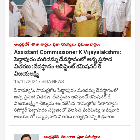
ఆంధ్రప్రదేశ్
తాజా వార్తలు
ప్రజా సమస్యలు
ప్రముఖ వార్తలు
Assistant Commissioner K Vijayalakshmi:
పెద్దాపురం మరిడమ్మ దేవస్థానంలో అన్న ప్రసాద
వితరణ :దేవస్థానం అసిస్టెంట్ కమిషనర్ కే
విజయలక్ష్మి
15/11/2024
SIRA NEWS
సిరాన్యూస్, సామర్లకోట పెద్దాపురం మరిడమ్మ దేవస్థానంలో
అన్న ప్రసాద వితరణ :దేవస్థానం అసిస్టెంట్ కమిషనర్ కే
విజయలక్ష్మి * చెక్కును అందజేసిన సామర్లకోట సిరాన్యూస్
రిపోర్టర్ పెద్దాపురం పట్టణంలో వెలసిన మరిటమ్మ అమ్మవారి
ఆలయంలో అన్న ప్రసాద వితరణ కార్యక్రమాన్ని శుక్రవారం…
ఆంధ్రప్రదేశ్
తెలంగాణ
ప్రజా సమస్యలు