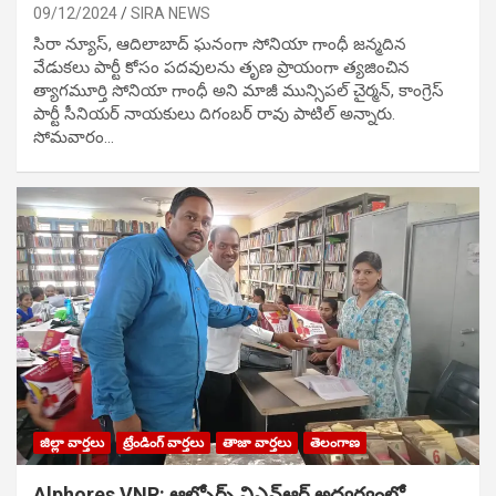
09/12/2024
SIRA NEWS
సిరా న్యూస్, ఆదిలాబాద్ ఘ‌నంగా సోనియా గాంధీ జ‌న్మ‌దిన
వేడుక‌లు పార్టీ కోసం ప‌ద‌వుల‌ను తృణ ప్రాయంగా త్య‌జించిన
త్యాగమూర్తి సోనియా గాంధీ అని మాజీ మున్సిప‌ల్ చైర్మ‌న్, కాంగ్రెస్
పార్టీ సీనియ‌ర్ నాయ‌కులు దిగంబ‌ర్ రావు పాటిల్ అన్నారు.
సోమవారం…
జిల్లా వార్తలు
ట్రేండింగ్ వార్తలు
తాజా వార్తలు
తెలంగాణ
Alphores VNR: ఆల్ఫోర్స్ విఎన్ఆర్ అద్వర్యంలో