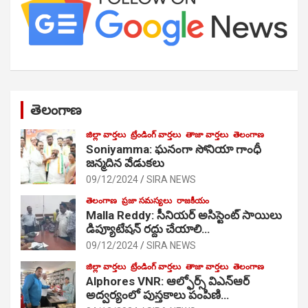
తెలంగాణ
జిల్లా వార్తలు
ట్రేండింగ్ వార్తలు
తాజా వార్తలు
తెలంగాణ
Soniyamma: ఘ‌నంగా సోనియా గాంధీ
జ‌న్మ‌దిన వేడుక‌లు
09/12/2024
SIRA NEWS
తెలంగాణ
ప్రజా సమస్యలు
రాజకీయం
Malla Reddy: సీనియర్ అసిస్టెంట్ సాయిలు
డిప్యూటేషన్ రద్దు చేయాలి…
09/12/2024
SIRA NEWS
జిల్లా వార్తలు
ట్రేండింగ్ వార్తలు
తాజా వార్తలు
తెలంగాణ
Alphores VNR: ఆల్ఫోర్స్ విఎన్ఆర్
అద్వర్యంలో పుస్తకాలు పంపిణి…