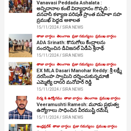
Vanavasi Peddada Ashalata :
అన్నిదానాల కంటే విద్యాధానం గొప్పది :
వనవాసి కళ్యాణ పరిషత్ ప్రాంత మహిళా సహ
ప్రముఖ్ పెద్దడ ఆశాలత
15/11/2024
SIRA NEWS
తాజా వార్తలు
తెలంగాణ
ప్రజా సమస్యలు
ప్రముఖ వార్తలు
ADA Srinath: కొనుగోలు కేంద్రాల‌ను
సంద‌ర్శించిన డివిజనల్ ఏడీఏ శ్రీనాథ్
15/11/2024
SIRA NEWS
తాజా వార్తలు
తెలంగాణ
ప్రజా సమస్యలు
ప్రముఖ వార్తలు
EX MLA Dasari Manohar Reddy: శ్రీ లక్ష్మీ
నరసింహ స్వామిని దర్శించుకున్నమాజీ
ఎమ్మెల్యే దాసరి మనోహర్ రెడ్డి
15/11/2024
SIRA NEWS
విద్య & ఉద్యోగము
తాజా వార్తలు
తెలంగాణ
ప్రముఖ వార్తలు
Veeramushti Ramesh: మూడు ప్రభుత్వ
ఉద్యోగాలు సాధించిన వీరముష్టి రమేష్
15/11/2024
SIRA NEWS
ఆంధ్రప్రదేశ్
తాజా వార్తలు
ప్రజా సమస్యలు
ప్రముఖ వార్తలు