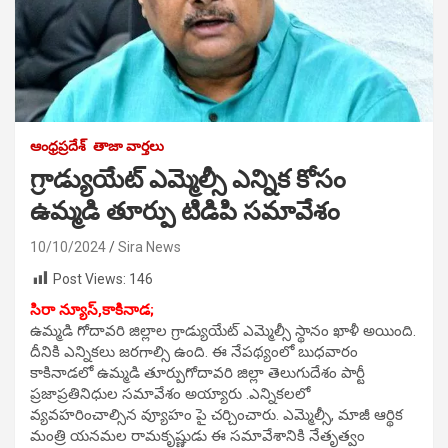
ఆంధ్రప్రదేశ్
తాజా వార్తలు
గ్రాడ్యుయేట్ ఎమ్మెల్సీ ఎన్నిక కోసం
ఉమ్మడి తూర్పు టిడిపి సమావేశం
10/10/2024
Sira News
Post Views:
146
సిరా న్యూస్,కాకినాడ;
ఉమ్మడి గోదావరి జిల్లాల గ్రాడ్యుయేట్ ఎమ్మెల్సీ స్థానం ఖాళీ అయింది.
దీనికి ఎన్నికలు జరగాల్సి ఉంది. ఈ నేపథ్యంలో బుధవారం
కాకినాడలో ఉమ్మడి తూర్పుగోదావరి జిల్లా తెలుగుదేశం పార్టీ
ప్రజాప్రతినిధుల సమావేశం అయ్యారు .ఎన్నికలలో
వ్యవహరించాల్సిన వ్యూహం పై చర్చించారు. ఎమ్మెల్సీ, మాజీ ఆర్థిక
మంత్రి యనమల రామకృష్ణుడు ఈ సమావేశానికి నేతృత్వం