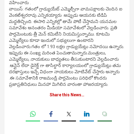
వహించారు .
వాయిస్: గతంలో గ్రాడ్యుయేట్ ఎమ్మెల్సీగా వామపక్షాలకు చెందిన ఐ
వెంకటేశ్వరరావు ఎన్నికయ్యారు .అప్పుడు ఆయనకు టిడిపి
మద్దతిచ్చింది. ఈసారి ఎన్నికల్లో తామే పోటీ చేస్తామని యనమల
సమావేశం అనంతరం మీడియా సమావేశంలో వెల్లడించారు. ప్రతి
పార్లమెంటుకు త్రీ మెన్ కమిటీని నియమిస్తున్నాము. కూటమి
ఎమ్మెల్యేలు కూడా ఇందులో సభ్యులుగా ఉంటారని
వెల్లడించారు.గతం లో 1.93 లక్షల గ్రాడ్యుయేట్లు నమోదయి ఉన్నారు.
ఇప్పుడు ఈ సంఖ్య మరింత పెంచుతామన్నారు.మంత్రులు,
ఎమ్మెల్యేలు, నాయకులు బాధ్యతలు తీసుకుంటారని వెల్లడించారు
.ఆన్లైన్ లేదా డైరెక్ట్ గా తాసిల్దార్ కార్యాలయంలో గ్రాడ్యుయేట్లు తమ
దరఖాస్తులు ఇచ్చే విధంగా నాయకులు మోటివేట్ చేస్తారు అన్నారు
.ఈ సమావేశానికి రాజమండ్రి పార్లమెంటు పరిధిలో కొందరు
ప్రజాప్రతినిధులు మినహా మిగిలిన వారంతా హాజరయ్యారు.
Share this News…