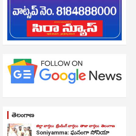
తెలంగాణ
జిల్లా వార్తలు
ట్రేండింగ్ వార్తలు
తాజా వార్తలు
తెలంగాణ
Soniyamma: ఘ‌నంగా సోనియా