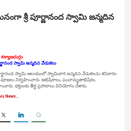
గా శ్రీ పూర్ణానంద స్వామి జన్మదిన
 కళ్యాణదుర్గం
ర్ణానంద స్వామి జన్మదిన వేడుకలు
ీ పూర్ణానంద స్వామి ఆలయంలో స్వామివారి జన్మదిన వేడుకలను శ‌నివారం
యేక పూజలు నిర్వహించారు. అభిషేకాలు, పంచామృతాభిషేకం,
ంచారు. భక్తులకు తీర్థ ప్రసాదాలు వినియోగం చేశారు.
his News…