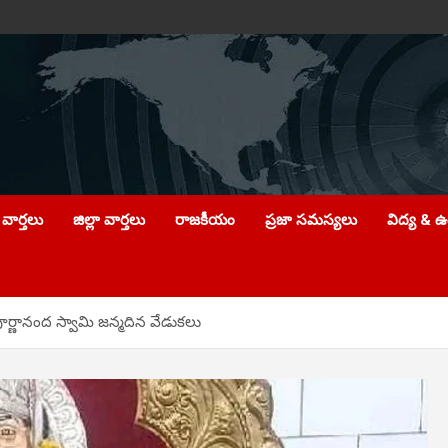
వార్తలు
జిల్లా వార్తలు
రాజకీయం
ప్రజా సమస్యలు
విద్య & 
ూర్ణానంద స్వామి జన్మదిన వేడుకలు