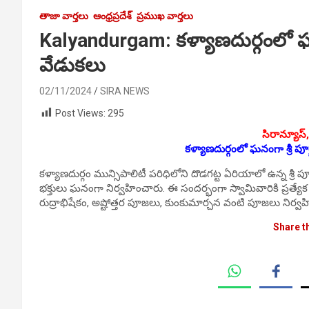
తాజా వార్తలు
ఆంధ్రప్రదేశ్
ప్రముఖ వార్తలు
Kalyandurgam: కళ్యాణదుర్గంలో ఘనం
వేడుకలు
02/11/2024
SIRA NEWS
Post Views:
295
సిరాన్యూస్,
కళ్యాణదుర్గంలో ఘనంగా శ్రీ పూ
కళ్యాణదుర్గం మున్సిపాలిటీ పరిధిలోని దొడగట్ట ఏరియాలో ఉన్న శ్ర
భక్తులు ఘనంగా నిర్వహించారు. ఈ సందర్భంగా స్వామివారికి ప్రత్
రుద్రాభిషేకం, అష్టోత్తర పూజలు, కుంకుమార్చన వంటి పూజలు నిర్వహి
Share t