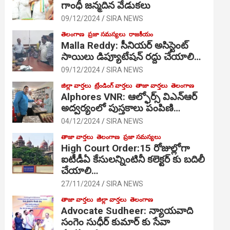
గాంధీ జ‌న్మ‌దిన వేడుక‌లు
09/12/2024
SIRA NEWS
తెలంగాణ
ప్రజా సమస్యలు
రాజకీయం
Malla Reddy: సీనియర్ అసిస్టెంట్
సాయిలు డిప్యూటేషన్ రద్దు చేయాలి…
09/12/2024
SIRA NEWS
జిల్లా వార్తలు
ట్రేండింగ్ వార్తలు
తాజా వార్తలు
తెలంగాణ
Alphores VNR: ఆల్ఫోర్స్ విఎన్ఆర్
అద్వర్యంలో పుస్తకాలు పంపిణి…
04/12/2024
SIRA NEWS
తాజా వార్తలు
తెలంగాణ
ప్రజా సమస్యలు
High Court Order:15 రోజుల్లోగా
ఐటీడీఏ కేసులన్నింటినీ కలెక్టర్ కు బదిలీ
చేయాలి…
27/11/2024
SIRA NEWS
తాజా వార్తలు
జిల్లా వార్తలు
తెలంగాణ
Advocate Sudheer: న్యాయవాది
సంగెం సుధీర్ కుమార్ కు సేవా