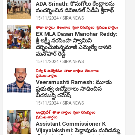
ADA Srinath: కొనుగోలు కేంద్రాల‌ను
సంద‌ర్శించిన డివిజనల్ ఏడీఏ శ్రీనాథ్
15/11/2024
SIRA NEWS
తాజా వార్తలు
తెలంగాణ
ప్రజా సమస్యలు
ప్రముఖ వార్తలు
EX MLA Dasari Manohar Reddy:
శ్రీ లక్ష్మీ నరసింహ స్వామిని
దర్శించుకున్నమాజీ ఎమ్మెల్యే దాసరి
మనోహర్ రెడ్డి
15/11/2024
SIRA NEWS
విద్య & ఉద్యోగము
తాజా వార్తలు
తెలంగాణ
ప్రముఖ వార్తలు
Veeramushti Ramesh: మూడు
ప్రభుత్వ ఉద్యోగాలు సాధించిన
వీరముష్టి రమేష్
15/11/2024
SIRA NEWS
ఆంధ్రప్రదేశ్
తాజా వార్తలు
ప్రజా సమస్యలు
ప్రముఖ వార్తలు
Assistant Commissioner K
Vijayalakshmi: పెద్దాపురం మరిడమ్మ