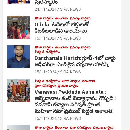
పురస్కారం
24/11/2024
SIRA NEWS
తాజా వార్తలు
తెలంగాణ
ప్రముఖ వార్తలు
Odela: ఓదెల‌లో భక్తులతో
కిటకిటలాడిన ఆల‌యాలు
15/11/2024
SIRA NEWS
తాజా వార్తలు
తెలంగాణ
ప్రముఖ వార్తలు
విద్య & ఉద్యోగము
Darshanala Harish:గ్రూప్-4లో వార్డు
ఆఫీసర్‌గా ఎంపికైన దర్శనాల హరీష్
15/11/2024
SIRA NEWS
విద్య & ఉద్యోగము
తాజా వార్తలు
తెలంగాణ
ప్రజా సమస్యలు
ప్రముఖ వార్తలు
Vanavasi Peddada Ashalata :
అన్నిదానాల కంటే విద్యాధానం గొప్పది :
వనవాసి కళ్యాణ పరిషత్ ప్రాంత
మహిళా సహ ప్రముఖ్ పెద్దడ ఆశాలత
15/11/2024
SIRA NEWS
తాజా వార్తలు
తెలంగాణ
ప్రజా సమస్యలు
ప్రముఖ వార్తలు