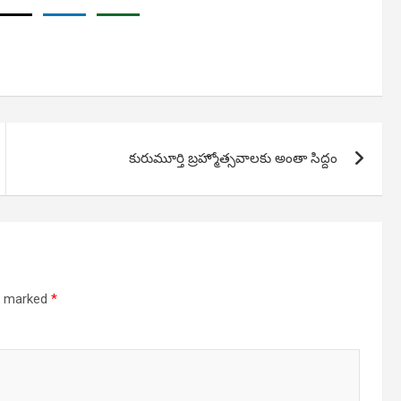
కురుమూర్తి బ్రహ్మోత్సవాలకు అంతా సిద్దం
re marked
*