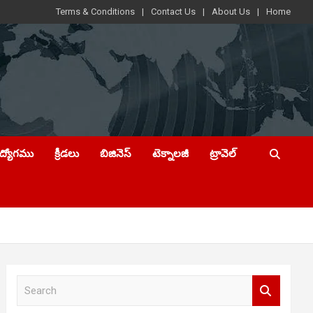
Terms & Conditions
Contact Us
About Us
Home
ఉద్యోగము
క్రీడలు
బిజినెస్
టెక్నాలజీ
ట్రావెల్
S
e
a