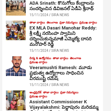
ADA Srinath: కొనుగోలు కేంద్రాల‌ను
సంద‌ర్శించిన డివిజనల్ ఏడీఏ శ్రీనాథ్
15/11/2024
SIRA NEWS
తాజా వార్తలు
తెలంగాణ
ప్రజా సమస్యలు
ప్రముఖ వార్తలు
EX MLA Dasari Manohar Reddy:
శ్రీ లక్ష్మీ నరసింహ స్వామిని
దర్శించుకున్నమాజీ ఎమ్మెల్యే దాసరి
మనోహర్ రెడ్డి
15/11/2024
SIRA NEWS
విద్య & ఉద్యోగము
తాజా వార్తలు
తెలంగాణ
ప్రముఖ వార్తలు
Veeramushti Ramesh: మూడు
ప్రభుత్వ ఉద్యోగాలు సాధించిన
వీరముష్టి రమేష్
15/11/2024
SIRA NEWS
ఆంధ్రప్రదేశ్
తాజా వార్తలు
ప్రజా సమస్యలు
ప్రముఖ వార్తలు
Assistant Commissioner K
Vijayalakshmi: పెద్దాపురం మరిడమ్మ