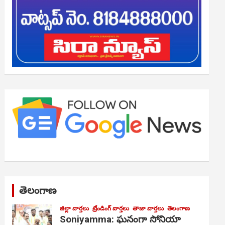
తెలంగాణ
జిల్లా వార్తలు
ట్రేండింగ్ వార్తలు
తాజా వార్తలు
తెలంగాణ
Soniyamma: ఘ‌నంగా సోనియా