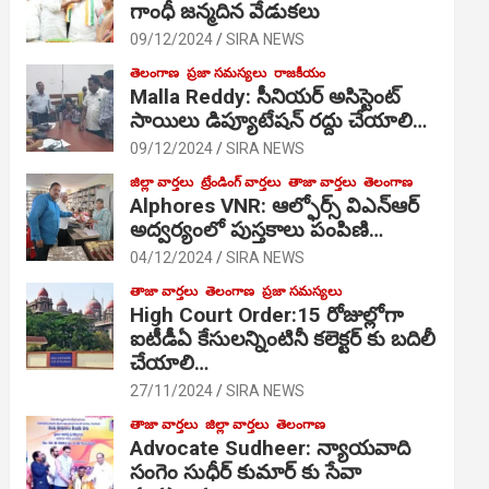
గాంధీ జ‌న్మ‌దిన వేడుక‌లు
09/12/2024
SIRA NEWS
తెలంగాణ
ప్రజా సమస్యలు
రాజకీయం
Malla Reddy: సీనియర్ అసిస్టెంట్
సాయిలు డిప్యూటేషన్ రద్దు చేయాలి…
09/12/2024
SIRA NEWS
జిల్లా వార్తలు
ట్రేండింగ్ వార్తలు
తాజా వార్తలు
తెలంగాణ
Alphores VNR: ఆల్ఫోర్స్ విఎన్ఆర్
అద్వర్యంలో పుస్తకాలు పంపిణి…
04/12/2024
SIRA NEWS
తాజా వార్తలు
తెలంగాణ
ప్రజా సమస్యలు
High Court Order:15 రోజుల్లోగా
ఐటీడీఏ కేసులన్నింటినీ కలెక్టర్ కు బదిలీ
చేయాలి…
27/11/2024
SIRA NEWS
తాజా వార్తలు
జిల్లా వార్తలు
తెలంగాణ
Advocate Sudheer: న్యాయవాది
సంగెం సుధీర్ కుమార్ కు సేవా