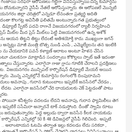
 గంజాయి సరఫరా ఆరోపణలు గట్టిగా వినిపిస్తున్నాయి.చిన్న కుమార్తెను
ను దోచుకున్నారని వైసీపీ నేతలే ఆరోపిస్తున్నారు. ఈ ఆరోపణలే మొన్నటి
నగరం జిల్లా చరిత్రలో ఎన్నడూ లేనంతగా ప్రత్యర్ధి అదితి
అదంతా కొలగట్ల అవినీతి ఫలితమే అంటున్నారు.గత ప్రభుత్వంలో
 డిప్యూటీ స్పీకర్ పదవి రాగానే విజయనగరంలో ర్యాలీ నిర్వహించి
స్ మీట్‌ల మీద ప్రెస్ మీట్‌లు పెట్టి విజయనగరంలో ఉన్న అశోక్
ు ఆయన తిట్టని తిట్టు లేదంటే అతిశయోక్తి కాదు. ముఖ్యంగా జగన్
ు అన్నట్లు మాజీ మంత్రి బొత్స నుండి ఎంపి , ఎమ్మెల్యేలను తన ఇంటికి
ును సీఎం ను చేయడానికె పవన్ కళ్యాణ్ ఆరాటం అంటూ హేళన చేసిన
టూ చులకనగా మాట్లాడిన సందర్భాలు కోకొల్లలు స్పాట్ ఇతే ఇదంతా
నాలు చేస్తున్నారట. ఎలాగైనా గాజు గ్లాసు గూటికి చేరాలని ప్రదక్షిణలు
ంట.. విజయనగరం మున్సిపల్ కార్పొరేషన్ డిప్యూటీ మేయర్ అయిన
నారు. మొన్న ఎన్నికల్లోనే కుమార్తెను రంగంలోకి దింపుదామని
ాయదులు అవనాపు , గురాన కుటుంబాలు ఇప్పటికే జనసేనలో చేరడం ,
ం లేదట. ఎలాగైనా జనసేనలో చేరి దాయదులకు చెక్ పెట్టడంతో పాటు
నారట.
్వరం పోయినా శనీశ్వరం వదలడం లేదని అవనాపు, గురాన ఫ్యామిలీలు తెగ
్పటికే ససేమిరా అన్నారనే టాక్ నడుస్తోంది. దీంతో స్వామి రూటు
ాలు జరుపుతున్నారట. పెద్ద అల్లుడు ద్వారా జనసేన కీలక నాయకుడు
ేషన్ ఎన్నికల్లో 50 కి 48 డివిజన్లలో వైసీపీ గెలిచింది.. అప్పటి
ారాయన … అలాంటాయన ఓటమి తర్వాత ఇల్లు కదలడం లేదు సరికదా ,
వాతనే కార్పొరేషన్ పై ఫోకస్ చేస్తారని వాదనలు వినిపిస్తున్నాయి. ఆ