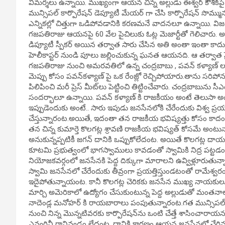
విమర్శలు ఉన్నాయి. ముఖ్యంగా ఆయన చిన్న అల్లుడు ఈశ్వర్ కౌశిక్‌పై
మున్సిపల్ కార్పొరేషన్ డెప్యూటీ మేయర్ గా చేసి కార్పొరేషన్ సొమ్ము
ఎన్నికల్లో చిత్తుగా ఒడిపోవడానికి కరణమనే వాదనలూ ఉన్నాయి. విజయ
గజపతిరాజు ఆయనపై 60 వేల పైచిలుకు ఓట్ల మెజార్టీతో గెలిచారు. 
డిప్యూటీ స్పీకర్ అయిన తర్వాత సారు చేసిన అతి అంతా ఇంతా కాదు.
హెలీకాప్టర్ నుండి పూలు జల్లించుకున్న ఘనత ఆయనది. ఆ తర్వాత ప్రె
గజపతిరాజు నుంచి అమరవతిలో ఉన్న చంద్రబాబు , పవన్ కళ్యాణ్ లన
మెప్పు కోసం పవన్‌కళ్యాణ్ పై ఒక రేంజ్లో రెచ్చిపోయారు.తాను సరిపోన
పిలిపించి మరీ ప్రెస్ మీట్‌లు పెట్టించి తిట్టించేవారు. చంద్రబాబ
సందర్భాలూ ఉన్నాయి. పవన్ కళ్యాణ్ కి రాజకీయం అంటే తెలుసా అం
ఇప్పుడెందుకు అంటే.. సారు ఇపుడు జనసేనలోకి చేరేందుకు విశ్వ ప్రయత్
చేస్తున్నారంట.అయితే, ఇదంతా తన రాజకీయ భవిష్యత్తు కోసం కాద
తన చిన్న కుమార్తె కొలగట్ల శ్రావణి రాజకీయ భవిష్యత్ కోసమే అంటున్
అనుకున్నప్పటికీ జగన్ దానికి ఒప్పుకోలేదంట. అయితే కొలగట్ల ద
కూటమి ప్రభుత్వంలో భాగస్వాములు కావడంతో స్వామికి నిద్ర పట్టడ
నియోజకవర్గంలో జనసేనకి పెద్ద దిక్కుగా మారాలని ఉవ్విళ్లూరుతున్
స్వామి జనసేనలో చేరేందుకు తీవ్రంగా ప్రయత్తిస్తుండటంతో రామేశ
ఇదైపోతున్నాయంట. కానీ కొలగట్ల చెరికకు జనసేన ముఖ్య నాయకులు ఇప
మార్చి అమెరికాలో ఉద్యోగం చేసుకుంటున్న పెద్ద అల్లుడుతో మంతన
నాదెండ్ల మనోహర్ కి రాయబారాలు పంపుతున్నారంట.గత మున్సిపల్ కార్పొర
నుంచి నిన్న మొన్నటివరకు కార్పొరేషన్‌ను ఒంటి చేత్తే శాసించ
ఎవ్వరినీ రానివ్వడం లేదంట. దానికి కారణం ఆయన జనసేనలో చేరిన తర్