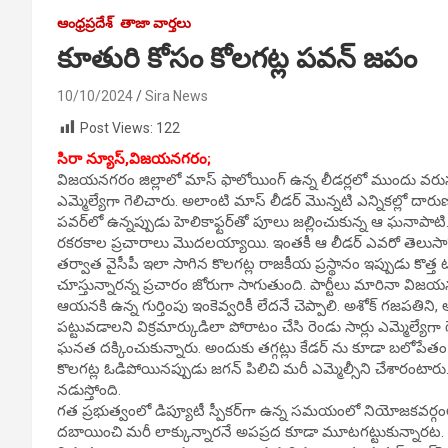
ఆంధ్రప్రదేశ్
తాజా వార్తలు
కూతురి కోసం కోలగట్ల పవన్ జపం
10/10/2024
Sira News
Post Views:
122
సిరా న్యూస్,విజయనగరం;
విజయనగరం జిల్లాలో మాస్ ఫాలోయింగ్ ఉన్న లీడర్లలో ముందు వరుసలో 
ఎమ్మెల్యేగా గెలిచారు. అలాంటి మాస్ లీడర్ మొన్నటి ఎన్నికల్లో ద
పవర్‌లో ఉన్నప్పుడు హెలికాఫ్టర్‌తో పూలు జల్లించుకున్న ఆ ఘనా
రకరకాల ప్రచారాలు మొదలయ్యాయి. ఇంతకీ ఆ లీడర్ ఎవరో తెలుసా? కోల
తర్వాత వైసీపీ ఇలా సాగిన కొలగట్ల రాజకీయ ప్రస్థానం ఇప్పుడు కొత్
చూస్తున్నారన్న ప్రచారం జోరుగా సాగుతుంది. పార్టీలు మారినా విజయన
ఆయనకి ఉన్న గుర్తింపు ఇంకెవ్వరికీ లేదనే చెప్పాలి. అశోక్ గజపతిన
పట్టువడాలని విక్రమార్కుడిలా పోరాటం చేసి రెండు సార్లు ఎమ్మెల్యే
ఘనత దక్కించుకున్నారు. అందుకు తగ్గట్లు కేడర్ ను కూడా బలోపేతం 
కొలగట్ల ఓడిపోయినప్పుడు జగన్ పిలిచి మరీ ఎమ్మెల్సీని చేశారంటారు
నడుస్తోంది.
గత ప్రభుత్వంలో డిప్యూటీ స్పీకర్‌గా ఉన్న సమయంలో నియోజకవర్గంలో
దబాయించి మరీ లాక్కున్నారనే అపప్రద కూడా మూటగట్టుకున్నారట. రియ