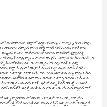
ఉంటారాయన. జిల్లాలో దిగ్గజ వంశాన్ని ఎదుర్కొన్ని రెండు సార్లు
ారుణ పరాజయం తర్వాత సొంత పార్టీ వారికే కనిపించడం మానేశారు.
పాటి.. ఇప్పుడు ముఖం చాటేయడంతో ఆయన పొలిటికల్ ఫ్యూచర్‌పై
గట్ల వీరభద్ర స్వామి.మొదట కాంగ్రెస్ , తర్వాత ఇండిపెండెంట్ , ఆ
త టర్న్ తీసుకోబోతుందని అంటున్నారు. కొలగట్ల జనసేన వైపు
గరం జిల్లా కేంద్రంలో స్వామికి మంచి పట్టు ఉంది. మాస్ లీడర్ గా
ి, ఆయన కుమార్తెని కూడా ఓడించిన చరిత్ర ఆయనది.ఎన్ని సార్లు ఓడిన
గా గెలిచారు. అశోక్‌గజపతిరాజుని, ఆయన కుమార్తె అదితిని ఓడించిన
చేసుకున్నారు. అంతటి మాస్ ఇమేజ్ ఉన్న లీడర్ కాబట్టే 2014లో
. మాస్ ఇమేజ్‌కి తగ్గట్లే అవినీతి మరకలను అంటించుకున్నారనే టాక్
 అన్ని వ్యాపారాలలో వాటాలు మాత్రమే కాకుండా , కొన్నిటిని
ల్ ఎస్టేట్‌లో అయితే తన సొంత ఎస్టేట్ అన్నట్లు దోచుకున్నారనే