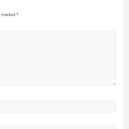
re marked
*