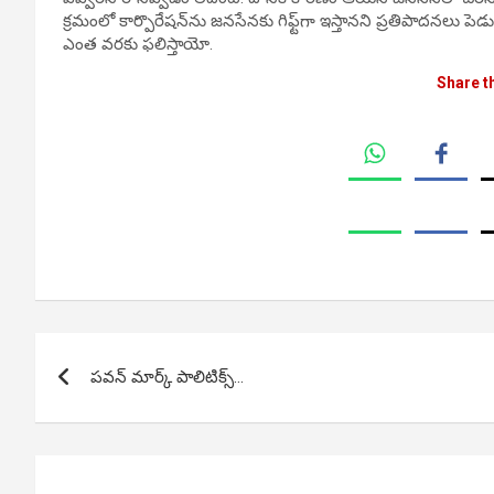
క్రమంలో కార్పొరేషన్‌ను జనసేనకు గిఫ్ట్‌గా ఇస్తానని ప్రతిపాదనలు
ఎంత వరకు ఫలిస్తాయో.
Share t
Post
పవన్ మార్క్ పాలిటిక్స్…
navigation