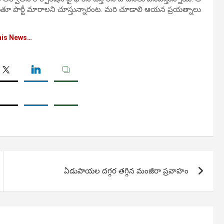
 పెడుతూ పార్టీ మారాలని చూస్తున్నారంట. మరి చూడాలి ఆయన ప్రయత్నాలు
his News…
ఏడుపాయల దగ్గర తగ్గిన మంజీరా ప్రవాహం