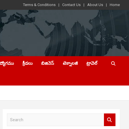
Terms & Conditions
Contact Us
About Us
Home
ఉద్యోగము
క్రీడలు
బిజినెస్
టెక్నాలజీ
ట్రావెల్
S
e
a