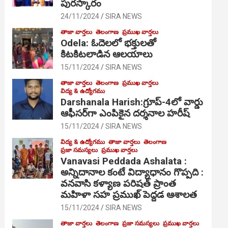
పురస్కారం
24/11/2024
SIRA NEWS
తాజా వార్తలు
తెలంగాణ
ప్రముఖ వార్తలు
Odela: ఓదెల‌లో భక్తులతో
కిటకిటలాడిన ఆల‌యాలు
15/11/2024
SIRA NEWS
తాజా వార్తలు
తెలంగాణ
ప్రముఖ వార్తలు
విద్య & ఉద్యోగము
Darshanala Harish:గ్రూప్-4లో వార్డు
ఆఫీసర్‌గా ఎంపికైన దర్శనాల హరీష్
15/11/2024
SIRA NEWS
విద్య & ఉద్యోగము
తాజా వార్తలు
తెలంగాణ
ప్రజా సమస్యలు
ప్రముఖ వార్తలు
Vanavasi Peddada Ashalata :
అన్నిదానాల కంటే విద్యాధానం గొప్పది :
వనవాసి కళ్యాణ పరిషత్ ప్రాంత
మహిళా సహ ప్రముఖ్ పెద్దడ ఆశాలత
15/11/2024
SIRA NEWS
తాజా వార్తలు
తెలంగాణ
ప్రజా సమస్యలు
ప్రముఖ వార్తలు