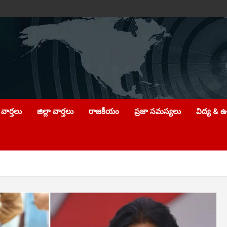
వార్తలు
జిల్లా వార్తలు
రాజకీయం
ప్రజా సమస్యలు
విద్య & 