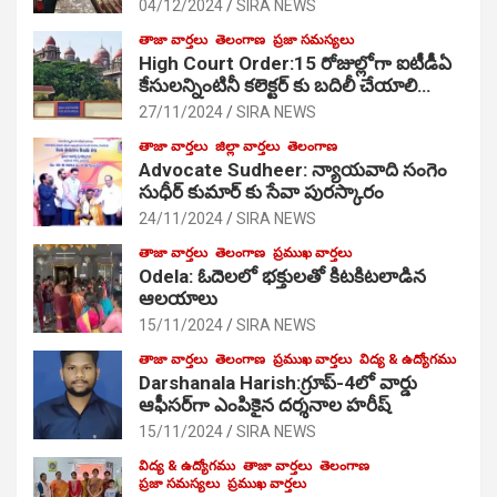
04/12/2024
SIRA NEWS
తాజా వార్తలు
తెలంగాణ
ప్రజా సమస్యలు
High Court Order:15 రోజుల్లోగా ఐటీడీఏ
కేసులన్నింటినీ కలెక్టర్ కు బదిలీ చేయాలి…
27/11/2024
SIRA NEWS
తాజా వార్తలు
జిల్లా వార్తలు
తెలంగాణ
Advocate Sudheer: న్యాయవాది సంగెం
సుధీర్ కుమార్ కు సేవా పురస్కారం
24/11/2024
SIRA NEWS
తాజా వార్తలు
తెలంగాణ
ప్రముఖ వార్తలు
Odela: ఓదెల‌లో భక్తులతో కిటకిటలాడిన
ఆల‌యాలు
15/11/2024
SIRA NEWS
తాజా వార్తలు
తెలంగాణ
ప్రముఖ వార్తలు
విద్య & ఉద్యోగము
Darshanala Harish:గ్రూప్-4లో వార్డు
ఆఫీసర్‌గా ఎంపికైన దర్శనాల హరీష్
15/11/2024
SIRA NEWS
విద్య & ఉద్యోగము
తాజా వార్తలు
తెలంగాణ
ప్రజా సమస్యలు
ప్రముఖ వార్తలు