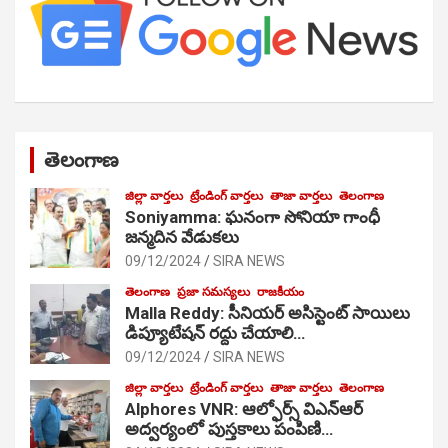
తెలంగాణ
జిల్లా వార్తలు
ట్రేండింగ్ వార్తలు
తాజా వార్తలు
తెలంగాణ
Soniyamma: ఘ‌నంగా సోనియా గాంధీ
జ‌న్మ‌దిన వేడుక‌లు
09/12/2024
SIRA NEWS
తెలంగాణ
ప్రజా సమస్యలు
రాజకీయం
Malla Reddy: సీనియర్ అసిస్టెంట్ సాయిలు
డిప్యూటేషన్ రద్దు చేయాలి…
09/12/2024
SIRA NEWS
జిల్లా వార్తలు
ట్రేండింగ్ వార్తలు
తాజా వార్తలు
తెలంగాణ
Alphores VNR: ఆల్ఫోర్స్ విఎన్ఆర్
అద్వర్యంలో పుస్తకాలు పంపిణి…