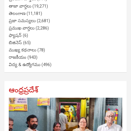
తాజా వార్తలు
(19,271)
తెలంగాణ
(11,181)
ప్రజా సమస్యలు
(2,681)
ప్రముఖ వార్తలు
(2,286)
ఫ్యాషన్
(6)
బిజినెస్
(65)
ముఖ్య కథనాలు
(78)
రాజకీయం
(943)
విద్య & ఉద్యోగము
(496)
ఆంధ్రప్రదేశ్