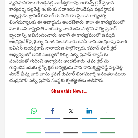
వ్యవస్థాపకులు గుండ్లపల్లి నాగేశ్వరరావు లయన్స్ క్లబ్ ప్రధాన
కార్యదర్శి నల్లవెల్లి శంకర్ కు సదాశయ ఫౌండేషన్ వ్యవస్థాపక
అధ్యక్షుడు శ్రావణ్ కుమార్ కు మరియు ప్రధాన కార్యదర్శి
లింగమూర్తిలకు ఈ అవార్డును అందజేశారు. కాగా ఈ కార్యక్రమంలో
మాజీ ఉపరాష్ట్రపతి వెంకయ్య నాయుడు పాల్గొని ఎల్వి ప్రసాద్
బృందాన్ని అభినందించారు. అలాగే ఈ కార్యక్రమంలో ఉమ్మడి
ఆంధ్రప్రదేశ్ ప్రభుత్వ మాజీ సలహాదారు కెవిపి రామచంద్రరావు మాజీ
ఐఏఎస్ జయప్రకాష్ నారాయణ పాల్గొన్నారు. కమాన్ పూర్ క్లబ్
ఆధ్వర్యంలో అధిక సంఖ్యలో కళ్ళు ఎల్వి ప్రసాద్ ల్యాప్ కు
పంపడంతో గుర్తించి అవార్డును అందజేశారు. తమ క్లబ్ ను
గుర్తించినందుకు లైన్స్ క్లబ్ అధ్యక్షుడు సాన రామకృష్ణారెడ్డి నల్లవెల్లి
శంకర్ భీష్మ చారి వాసు శ్రవణ్ కుమార్ లింగమూర్తి అనంతరాములు
చంద్రమౌళి ఎల్వి ప్రసాద్ సంస్థకు కృతజ్ఞతలు తెలిపారు.
Share this News…