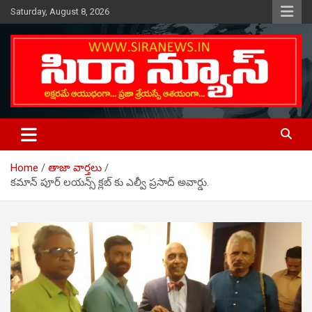
Skip
Saturday, August 8, 2026
to
content
Telugu Online News Daily
SIRA NEWS
Home
తాజా వార్తలు
కమాన్ పూర్ లయన్స్ క్లబ్ కు ఎల్వీ ప్రసాద్ అవార్డు.