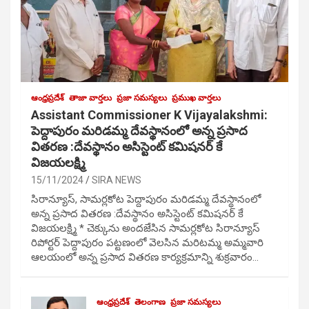
ఆంధ్రప్రదేశ్
తాజా వార్తలు
ప్రజా సమస్యలు
ప్రముఖ వార్తలు
Assistant Commissioner K Vijayalakshmi:
పెద్దాపురం మరిడమ్మ దేవస్థానంలో అన్న ప్రసాద
వితరణ :దేవస్థానం అసిస్టెంట్ కమిషనర్ కే
విజయలక్ష్మి
15/11/2024
SIRA NEWS
సిరాన్యూస్, సామర్లకోట పెద్దాపురం మరిడమ్మ దేవస్థానంలో
అన్న ప్రసాద వితరణ :దేవస్థానం అసిస్టెంట్ కమిషనర్ కే
విజయలక్ష్మి * చెక్కును అందజేసిన సామర్లకోట సిరాన్యూస్
రిపోర్టర్ పెద్దాపురం పట్టణంలో వెలసిన మరిటమ్మ అమ్మవారి
ఆలయంలో అన్న ప్రసాద వితరణ కార్యక్రమాన్ని శుక్రవారం…
ఆంధ్రప్రదేశ్
తెలంగాణ
ప్రజా సమస్యలు