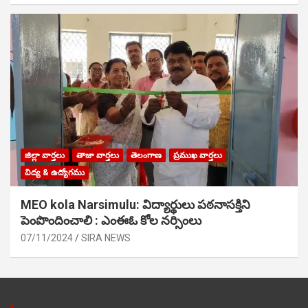
జిల్లా వార్తలు
తాజా వార్తలు
తెలంగాణ
ప్రముఖ వార్తలు
విద్య & ఉద్యోగము
MEO kola Narsimulu: విద్యార్థులు పఠ‌నాసక్తిని
పెంపొందించాలి : ఎంఈఓ కోల నర్సింలు
07/11/2024
SIRA NEWS