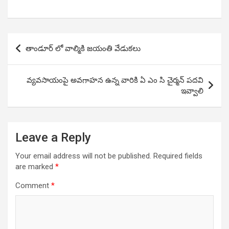
Post
తాండూర్ లో వాల్మికి జయంతి వేడుకలు
navigation
వ్యవసాయంపై అవగాహన ఉన్న వారికి ఏ ఎం సి చైర్మన్ పదవి
ఇవ్వాలి
Leave a Reply
Your email address will not be published.
Required fields
are marked
*
Comment
*