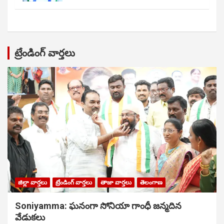
ట్రేండింగ్ వార్తలు
జిల్లా వార్తలు
ట్రేండింగ్ వార్తలు
తాజా వార్తలు
తెలంగాణ
Soniyamma: ఘ‌నంగా సోనియా గాంధీ జ‌న్మ‌దిన
వేడుక‌లు