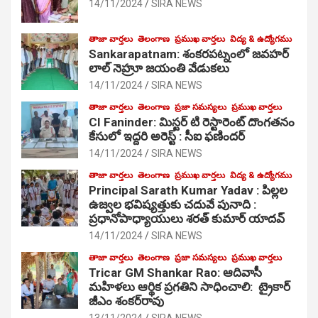
14/11/2024
SIRA NEWS
తాజా వార్తలు
తెలంగాణ
ప్రముఖ వార్తలు
విద్య & ఉద్యోగము
Sankarapatnam: శంకరపట్నంలో జవహర్
లాల్ నెహ్రూ జయంతి వేడుకలు
14/11/2024
SIRA NEWS
తాజా వార్తలు
తెలంగాణ
ప్రజా సమస్యలు
ప్రముఖ వార్తలు
CI Faninder: మిస్టర్ టి రెస్టారెంట్ దొంగతనం
కేసులో ఇద్దరి అరెస్ట్ : సీఐ ఫణిందర్
14/11/2024
SIRA NEWS
తాజా వార్తలు
తెలంగాణ
ప్రముఖ వార్తలు
విద్య & ఉద్యోగము
Principal Sarath Kumar Yadav : పిల్లల
ఉజ్వల భవిష్యత్తుకు చదువే పునాది :
ప్రధానోపాధ్యాయులు శరత్ కుమార్ యాదవ్
14/11/2024
SIRA NEWS
తాజా వార్తలు
తెలంగాణ
ప్రజా సమస్యలు
ప్రముఖ వార్తలు
Tricar GM Shankar Rao: ఆదివాసీ
మహిళలు ఆర్థిక ప్రగతిని సాధించాలి: ట్రైకార్
జీఎం శంకర్‌రావు
13/11/2024
SIRA NEWS