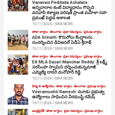
Vanavasi Peddada Ashalata :
అన్నిదానాల కంటే విద్యాధానం గొప్పది :
వనవాసి కళ్యాణ పరిషత్ ప్రాంత మహిళా సహ
ప్రముఖ్ పెద్దడ ఆశాలత
15/11/2024
SIRA NEWS
తాజా వార్తలు
తెలంగాణ
ప్రజా సమస్యలు
ప్రముఖ వార్తలు
ADA Srinath: కొనుగోలు కేంద్రాల‌ను
సంద‌ర్శించిన డివిజనల్ ఏడీఏ శ్రీనాథ్
15/11/2024
SIRA NEWS
తాజా వార్తలు
తెలంగాణ
ప్రజా సమస్యలు
ప్రముఖ వార్తలు
EX MLA Dasari Manohar Reddy: శ్రీ లక్ష్మీ
నరసింహ స్వామిని దర్శించుకున్నమాజీ
ఎమ్మెల్యే దాసరి మనోహర్ రెడ్డి
15/11/2024
SIRA NEWS
విద్య & ఉద్యోగము
తాజా వార్తలు
తెలంగాణ
ప్రముఖ వార్తలు
Veeramushti Ramesh: మూడు ప్రభుత్వ
ఉద్యోగాలు సాధించిన వీరముష్టి రమేష్
15/11/2024
SIRA NEWS
ఆంధ్రప్రదేశ్
తాజా వార్తలు
ప్రజా సమస్యలు
ప్రముఖ వార్తలు