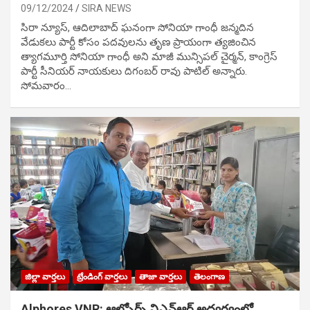
09/12/2024
SIRA NEWS
సిరా న్యూస్, ఆదిలాబాద్ ఘ‌నంగా సోనియా గాంధీ జ‌న్మ‌దిన
వేడుక‌లు పార్టీ కోసం ప‌ద‌వుల‌ను తృణ ప్రాయంగా త్య‌జించిన
త్యాగమూర్తి సోనియా గాంధీ అని మాజీ మున్సిప‌ల్ చైర్మ‌న్, కాంగ్రెస్
పార్టీ సీనియ‌ర్ నాయ‌కులు దిగంబ‌ర్ రావు పాటిల్ అన్నారు.
సోమవారం…
జిల్లా వార్తలు
ట్రేండింగ్ వార్తలు
తాజా వార్తలు
తెలంగాణ
Alphores VNR: ఆల్ఫోర్స్ విఎన్ఆర్ అద్వర్యంలో