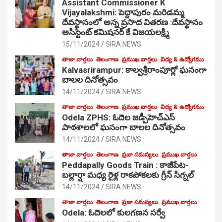
Assistant Commissioner K
Vijayalakshmi: పెద్దాపురం మరిడమ్మ
దేవస్థానంలో అన్న ప్రసాద వితరణ :దేవస్థానం
అసిస్టెంట్ కమిషనర్ కే విజయలక్ష్మి
15/11/2024
SIRA NEWS
తాజా వార్తలు
తెలంగాణ
ప్రముఖ వార్తలు
విద్య & ఉద్యోగము
Kalvasrirampur: కాల్వశ్రీరాంపూర్లో ఘనంగా
బాలల దినోత్సవం
14/11/2024
SIRA NEWS
తాజా వార్తలు
తెలంగాణ
ప్రముఖ వార్తలు
విద్య & ఉద్యోగము
Odela ZPHS: ఓదెల జ‌డ్పీహెచ్ఎస్
పాఠ‌శాల‌లో ఘనంగా బాలల దినోత్సవం
14/11/2024
SIRA NEWS
తాజా వార్తలు
తెలంగాణ
ప్రజా సమస్యలు
ప్రముఖ వార్తలు
Peddapally Goods Train : కాజీపేట-
బల్లార్షా మధ్య రైళ్ల రాకపోకలకు గ్రీన్ సిగ్నల్
14/11/2024
SIRA NEWS
తాజా వార్తలు
తెలంగాణ
ప్రజా సమస్యలు
ప్రముఖ వార్తలు
Odela: ఓదెలలో కులగణన సర్వే