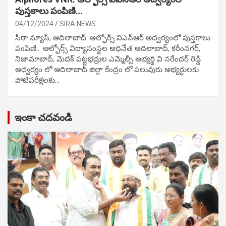
పుస్తకాలు పంపిణి…
04/12/2024
SIRA NEWS
సిరా న్యూస్, ఆదిలాబాద్: ఆల్ఫోర్స్ విఎన్ఆర్ అద్వర్యంలో పుస్తకాలు
పంపిణి… ఆల్ఫోర్స్ విద్యాసంస్థల అధినేత ఆదిలాబాద్, కరీంనగర్,
నిజామాబాద్, మెదక్ పట్టభద్రుల ఎమ్మెల్సీ అభ్యర్థి వి నరేందర్ రెడ్డి
అధ్వర్యం లో ఆదిలాబాద్ జిల్లా కేంద్రం లో పలువురు అభ్యర్థులకు
పోటిప‌రీక్ష‌ల‌కు…
ఇంకా చదవండి