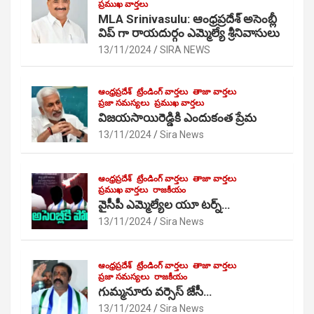
ప్రముఖ వార్తలు
MLA Srinivasulu: ఆంధ్రప్రదేశ్ అసెంబ్లీ
విప్ గా రాయదుర్గం ఎమ్మెల్యే శ్రీనివాసులు
13/11/2024
SIRA NEWS
ఆంధ్రప్రదేశ్
ట్రేండింగ్ వార్తలు
తాజా వార్తలు
ప్రజా సమస్యలు
ప్రముఖ వార్తలు
విజయసాయిరెడ్డికి ఎందుకంత ప్రేమ
13/11/2024
Sira News
ఆంధ్రప్రదేశ్
ట్రేండింగ్ వార్తలు
తాజా వార్తలు
ప్రముఖ వార్తలు
రాజకీయం
వైసీపీ ఎమ్మెల్యేల యూ టర్న్…
13/11/2024
Sira News
ఆంధ్రప్రదేశ్
ట్రేండింగ్ వార్తలు
తాజా వార్తలు
ప్రజా సమస్యలు
రాజకీయం
గుమ్మనూరు వర్సెస్ జేసీ…
13/11/2024
Sira News