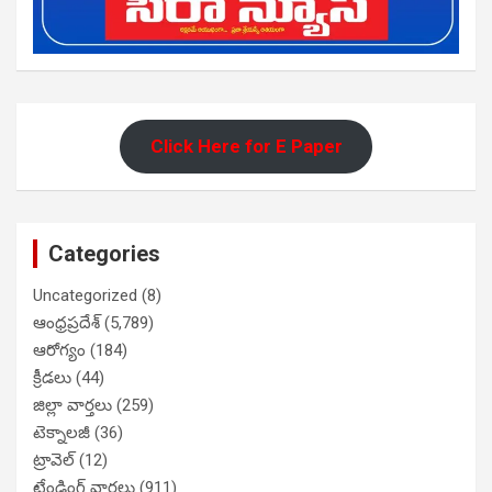
Click Here for E Paper
Categories
Uncategorized
(8)
ఆంధ్రప్రదేశ్
(5,789)
ఆరోగ్యం
(184)
క్రీడలు
(44)
జిల్లా వార్తలు
(259)
టెక్నాలజీ
(36)
ట్రావెల్
(12)
ట్రేండింగ్ వార్తలు
(911)