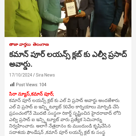
తాజా వార్తలు
తెలంగాణ
కమాన్ పూర్ లయన్స్ క్లబ్ కు ఎల్వీ ప్రసాద్
అవార్డు.
17/10/2024
Sira News
Post Views:
104
సిరా న్యూస్,కమాన్ పూర్;
కమాన్ పూర్ లయన్స్ క్లబ్ కు ఎల్ వి ప్రసాద్ అవార్డు అందజేశారు.
ఎల్ వి ప్రసాద్ ఐ ఇన్స్టిట్యూట్ 50వేల కార్నియాలు మార్పిడి చేసి
ప్రపంచంలోనే మొదటి సంస్థగా రికార్డ్ సృష్టించిన హైదరాబాద్ లోని
ఎల్వి ప్రసాద్ ఐ ఇన్స్టిట్యూట్ వారు ప్రత్యేక సెమినార్ను
నిర్వహించారు. అలాగే నేత్రదానం కు ముందుండి కృషిచేసిన
సదాశయ ఫౌండేషన్ ,కమాన్ పూర్ లయన్స్ క్లబ్ కు సంస్థ