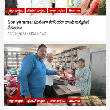
జిల్లా వార్తలు
ట్రేండింగ్ వార్తలు
తాజా వార్తలు
తెలంగాణ
Soniyamma: ఘ‌నంగా సోనియా గాంధీ జ‌న్మ‌దిన
వేడుక‌లు
09/12/2024
SIRA NEWS
జిల్లా వార్తలు
ట్రేండింగ్ వార్తలు
తాజా వార్తలు
తెలంగాణ