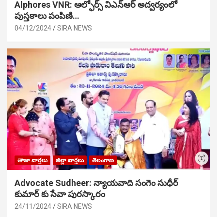
Alphores VNR: ఆల్ఫోర్స్ విఎన్ఆర్ అద్వర్యంలో
పుస్తకాలు పంపిణి…
04/12/2024
SIRA NEWS
తాజా వార్తలు
జిల్లా వార్తలు
తెలంగాణ
Advocate Sudheer: న్యాయవాది సంగెం సుధీర్
కుమార్ కు సేవా పురస్కారం
24/11/2024
SIRA NEWS