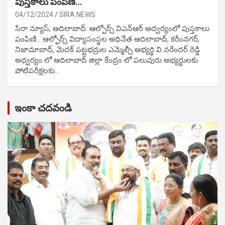
పుస్తకాలు పంపిణి…
04/12/2024
SIRA NEWS
సిరా న్యూస్, ఆదిలాబాద్: ఆల్ఫోర్స్ విఎన్ఆర్ అద్వర్యంలో పుస్తకాలు
పంపిణి… ఆల్ఫోర్స్ విద్యాసంస్థల అధినేత ఆదిలాబాద్, కరీంనగర్,
నిజామాబాద్, మెదక్ పట్టభద్రుల ఎమ్మెల్సీ అభ్యర్థి వి నరేందర్ రెడ్డి
అధ్వర్యం లో ఆదిలాబాద్ జిల్లా కేంద్రం లో పలువురు అభ్యర్థులకు
పోటిప‌రీక్ష‌ల‌కు…
ఇంకా చదవండి