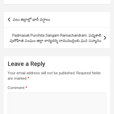
Post
పలు జిల్లాల్లో భారీ వర్షాలు
navigation
Padmasali Purohita Sangam Ramachandram: పద్మశాలి
పురోహిత సంఘం జిల్లా కార్యదర్శి రామచంద్రంకు ఘన సన్మానం
Leave a Reply
Your email address will not be published.
Required fields
are marked
*
Comment
*