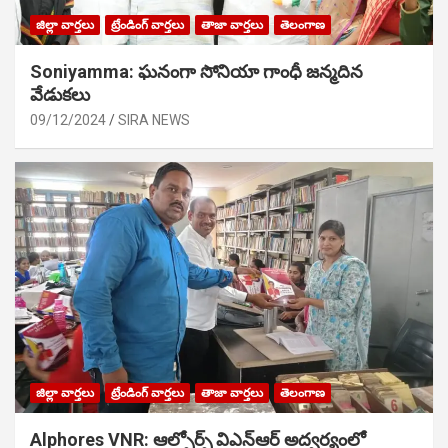
జిల్లా వార్తలు
ట్రేండింగ్ వార్తలు
తాజా వార్తలు
తెలంగాణ
Soniyamma: ఘ‌నంగా సోనియా గాంధీ జ‌న్మ‌దిన
వేడుక‌లు
09/12/2024
SIRA NEWS
జిల్లా వార్తలు
ట్రేండింగ్ వార్తలు
తాజా వార్తలు
తెలంగాణ
Alphores VNR: ఆల్ఫోర్స్ విఎన్ఆర్ అద్వర్యంలో