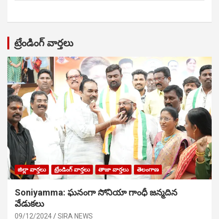
ట్రేండింగ్ వార్తలు
జిల్లా వార్తలు
ట్రేండింగ్ వార్తలు
తాజా వార్తలు
తెలంగాణ
Soniyamma: ఘ‌నంగా సోనియా గాంధీ జ‌న్మ‌దిన
వేడుక‌లు
09/12/2024
SIRA NEWS