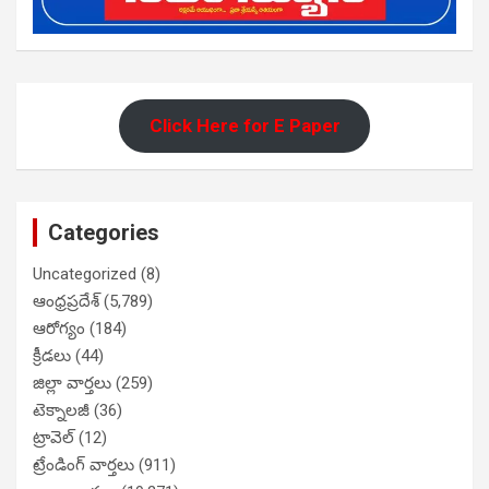
Click Here for E Paper
Categories
Uncategorized
(8)
ఆంధ్రప్రదేశ్
(5,789)
ఆరోగ్యం
(184)
క్రీడలు
(44)
జిల్లా వార్తలు
(259)
టెక్నాలజీ
(36)
ట్రావెల్
(12)
ట్రేండింగ్ వార్తలు
(911)