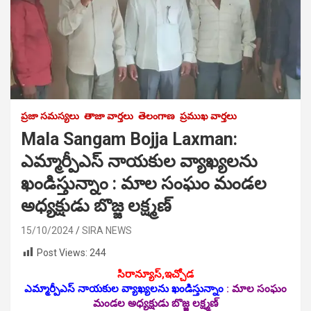
ప్రజా సమస్యలు
తాజా వార్తలు
తెలంగాణ
ప్రముఖ వార్తలు
Mala Sangam Bojja Laxman:
ఎమ్మార్పీఎస్ నాయకుల వ్యాఖ్యలను
ఖండిస్తున్నాం : మాల సంఘం మండల
అధ్యక్షుడు బొజ్జ లక్ష్మణ్
15/10/2024
SIRA NEWS
Post Views:
244
సిరాన్యూస్‌,ఇచ్చోడ
ఎమ్మార్పీఎస్ నాయకుల వ్యాఖ్యలను ఖండిస్తున్నాం
:
మాల సంఘం
మండల అధ్యక్షుడు బొజ్జ లక్ష్మణ్