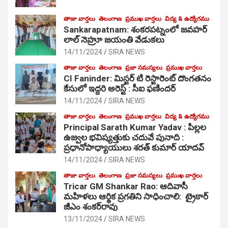
తాజా వార్తలు
తెలంగాణ
ప్రముఖ వార్తలు
విద్య & ఉద్యోగము
Sankarapatnam: శంకరపట్నంలో జవహర్
లాల్ నెహ్రూ జయంతి వేడుకలు
14/11/2024
SIRA NEWS
తాజా వార్తలు
తెలంగాణ
ప్రజా సమస్యలు
ప్రముఖ వార్తలు
CI Faninder: మిస్టర్ టి రెస్టారెంట్ దొంగతనం
కేసులో ఇద్దరి అరెస్ట్ : సీఐ ఫణిందర్
14/11/2024
SIRA NEWS
తాజా వార్తలు
తెలంగాణ
ప్రముఖ వార్తలు
విద్య & ఉద్యోగము
Principal Sarath Kumar Yadav : పిల్లల
ఉజ్వల భవిష్యత్తుకు చదువే పునాది :
ప్రధానోపాధ్యాయులు శరత్ కుమార్ యాదవ్
14/11/2024
SIRA NEWS
తాజా వార్తలు
తెలంగాణ
ప్రజా సమస్యలు
ప్రముఖ వార్తలు
Tricar GM Shankar Rao: ఆదివాసీ
మహిళలు ఆర్థిక ప్రగతిని సాధించాలి: ట్రైకార్
జీఎం శంకర్‌రావు
13/11/2024
SIRA NEWS