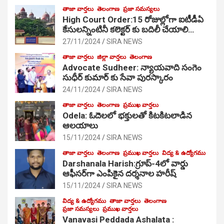
తాజా వార్తలు
తెలంగాణ
ప్రజా సమస్యలు
High Court Order:15 రోజుల్లోగా ఐటీడీఏ
కేసులన్నింటినీ కలెక్టర్ కు బదిలీ చేయాలి…
27/11/2024
SIRA NEWS
తాజా వార్తలు
జిల్లా వార్తలు
తెలంగాణ
Advocate Sudheer: న్యాయవాది సంగెం
సుధీర్ కుమార్ కు సేవా పురస్కారం
24/11/2024
SIRA NEWS
తాజా వార్తలు
తెలంగాణ
ప్రముఖ వార్తలు
Odela: ఓదెల‌లో భక్తులతో కిటకిటలాడిన
ఆల‌యాలు
15/11/2024
SIRA NEWS
తాజా వార్తలు
తెలంగాణ
ప్రముఖ వార్తలు
విద్య & ఉద్యోగము
Darshanala Harish:గ్రూప్-4లో వార్డు
ఆఫీసర్‌గా ఎంపికైన దర్శనాల హరీష్
15/11/2024
SIRA NEWS
విద్య & ఉద్యోగము
తాజా వార్తలు
తెలంగాణ
ప్రజా సమస్యలు
ప్రముఖ వార్తలు
Vanavasi Peddada Ashalata :