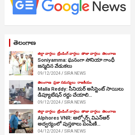
తెలంగాణ
జిల్లా వార్తలు
ట్రేండింగ్ వార్తలు
తాజా వార్తలు
తెలంగాణ
Soniyamma: ఘ‌నంగా సోనియా గాంధీ
జ‌న్మ‌దిన వేడుక‌లు
09/12/2024
SIRA NEWS
తెలంగాణ
ప్రజా సమస్యలు
రాజకీయం
Malla Reddy: సీనియర్ అసిస్టెంట్ సాయిలు
డిప్యూటేషన్ రద్దు చేయాలి…
09/12/2024
SIRA NEWS
జిల్లా వార్తలు
ట్రేండింగ్ వార్తలు
తాజా వార్తలు
తెలంగాణ
Alphores VNR: ఆల్ఫోర్స్ విఎన్ఆర్
అద్వర్యంలో పుస్తకాలు పంపిణి…
04/12/2024
SIRA NEWS