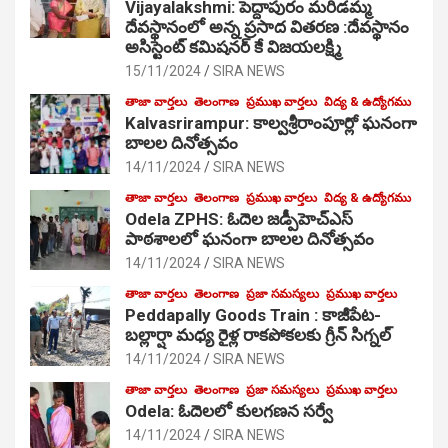
Vijayalakshmi: పెద్దాపురం మరిడమ్మ
దేవస్థానంలో అన్న ప్రసాద వితరణ :దేవస్థానం
అసిస్టెంట్ కమిషనర్ కే విజయలక్ష్మి
15/11/2024
SIRA NEWS
తాజా వార్తలు
తెలంగాణ
ప్రముఖ వార్తలు
విద్య & ఉద్యోగము
Kalvasrirampur: కాల్వశ్రీరాంపూర్లో ఘనంగా
బాలల దినోత్సవం
14/11/2024
SIRA NEWS
తాజా వార్తలు
తెలంగాణ
ప్రముఖ వార్తలు
విద్య & ఉద్యోగము
Odela ZPHS: ఓదెల జ‌డ్పీహెచ్ఎస్
పాఠ‌శాల‌లో ఘనంగా బాలల దినోత్సవం
14/11/2024
SIRA NEWS
తాజా వార్తలు
తెలంగాణ
ప్రజా సమస్యలు
ప్రముఖ వార్తలు
Peddapally Goods Train : కాజీపేట-
బల్లార్షా మధ్య రైళ్ల రాకపోకలకు గ్రీన్ సిగ్నల్
14/11/2024
SIRA NEWS
తాజా వార్తలు
తెలంగాణ
ప్రజా సమస్యలు
ప్రముఖ వార్తలు
Odela: ఓదెలలో కులగణన సర్వే
14/11/2024
SIRA NEWS