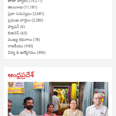
తాజా వార్తలు
(19,271)
తెలంగాణ
(11,181)
ప్రజా సమస్యలు
(2,681)
ప్రముఖ వార్తలు
(2,286)
ఫ్యాషన్
(6)
బిజినెస్
(65)
ముఖ్య కథనాలు
(78)
రాజకీయం
(943)
విద్య & ఉద్యోగము
(496)
ఆంధ్రప్రదేశ్