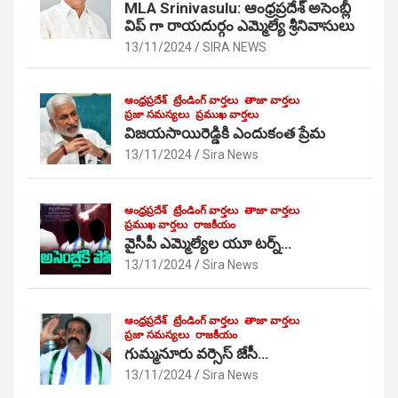
MLA Srinivasulu: ఆంధ్రప్రదేశ్ అసెంబ్లీ
విప్ గా రాయదుర్గం ఎమ్మెల్యే శ్రీనివాసులు
13/11/2024
SIRA NEWS
ఆంధ్రప్రదేశ్
ట్రేండింగ్ వార్తలు
తాజా వార్తలు
ప్రజా సమస్యలు
ప్రముఖ వార్తలు
విజయసాయిరెడ్డికి ఎందుకంత ప్రేమ
13/11/2024
Sira News
ఆంధ్రప్రదేశ్
ట్రేండింగ్ వార్తలు
తాజా వార్తలు
ప్రముఖ వార్తలు
రాజకీయం
వైసీపీ ఎమ్మెల్యేల యూ టర్న్…
13/11/2024
Sira News
ఆంధ్రప్రదేశ్
ట్రేండింగ్ వార్తలు
తాజా వార్తలు
ప్రజా సమస్యలు
రాజకీయం
గుమ్మనూరు వర్సెస్ జేసీ…
13/11/2024
Sira News