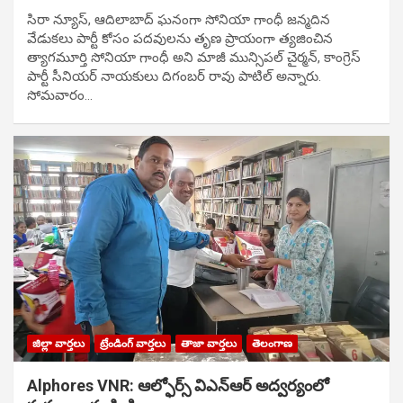
సిరా న్యూస్, ఆదిలాబాద్ ఘ‌నంగా సోనియా గాంధీ జ‌న్మ‌దిన
వేడుక‌లు పార్టీ కోసం ప‌ద‌వుల‌ను తృణ ప్రాయంగా త్య‌జించిన
త్యాగమూర్తి సోనియా గాంధీ అని మాజీ మున్సిప‌ల్ చైర్మ‌న్, కాంగ్రెస్
పార్టీ సీనియ‌ర్ నాయ‌కులు దిగంబ‌ర్ రావు పాటిల్ అన్నారు.
సోమవారం…
జిల్లా వార్తలు
ట్రేండింగ్ వార్తలు
తాజా వార్తలు
తెలంగాణ
Alphores VNR: ఆల్ఫోర్స్ విఎన్ఆర్ అద్వర్యంలో