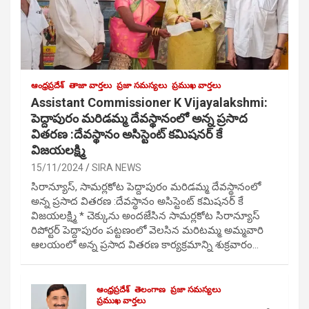
ఆంధ్రప్రదేశ్
తాజా వార్తలు
ప్రజా సమస్యలు
ప్రముఖ వార్తలు
Assistant Commissioner K Vijayalakshmi:
పెద్దాపురం మరిడమ్మ దేవస్థానంలో అన్న ప్రసాద
వితరణ :దేవస్థానం అసిస్టెంట్ కమిషనర్ కే
విజయలక్ష్మి
15/11/2024
SIRA NEWS
సిరాన్యూస్, సామర్లకోట పెద్దాపురం మరిడమ్మ దేవస్థానంలో
అన్న ప్రసాద వితరణ :దేవస్థానం అసిస్టెంట్ కమిషనర్ కే
విజయలక్ష్మి * చెక్కును అందజేసిన సామర్లకోట సిరాన్యూస్
రిపోర్టర్ పెద్దాపురం పట్టణంలో వెలసిన మరిటమ్మ అమ్మవారి
ఆలయంలో అన్న ప్రసాద వితరణ కార్యక్రమాన్ని శుక్రవారం…
ఆంధ్రప్రదేశ్
తెలంగాణ
ప్రజా సమస్యలు
ప్రముఖ వార్తలు