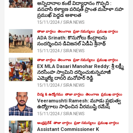
అన్నిదానాల కంటే విద్యాధానం గొప్పది :
వనవాసి కళ్యాణ పరిషత్ ప్రాంత మహిళా సహ
ప్రముఖ్ పెద్దడ ఆశాలత
15/11/2024
SIRA NEWS
తాజా వార్తలు
తెలంగాణ
ప్రజా సమస్యలు
ప్రముఖ వార్తలు
ADA Srinath: కొనుగోలు కేంద్రాల‌ను
సంద‌ర్శించిన డివిజనల్ ఏడీఏ శ్రీనాథ్
15/11/2024
SIRA NEWS
తాజా వార్తలు
తెలంగాణ
ప్రజా సమస్యలు
ప్రముఖ వార్తలు
EX MLA Dasari Manohar Reddy: శ్రీ లక్ష్మీ
నరసింహ స్వామిని దర్శించుకున్నమాజీ
ఎమ్మెల్యే దాసరి మనోహర్ రెడ్డి
15/11/2024
SIRA NEWS
విద్య & ఉద్యోగము
తాజా వార్తలు
తెలంగాణ
ప్రముఖ వార్తలు
Veeramushti Ramesh: మూడు ప్రభుత్వ
ఉద్యోగాలు సాధించిన వీరముష్టి రమేష్
15/11/2024
SIRA NEWS
ఆంధ్రప్రదేశ్
తాజా వార్తలు
ప్రజా సమస్యలు
ప్రముఖ వార్తలు
Assistant Commissioner K