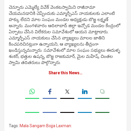
చెన్నూరు ఎమ్మెల్యే వివేక్ వెంకటస్వామిని రాజీనామా
చేయమనడానికి చెప్పేందుకు ఎమ్మార్పీఎస్ నాయకులకు ఎలాంటి
హక్కు లేదని మాల సంఘం మండల అధ్యక్షుడు బొజ్జ లక్ష్మణ్
అన్నారు. మంగ‌ళ‌వారం ఆదిలాబాద్ జిల్లా ఇచ్చోడ మండల కేంద్రంలో
ఏర్పాటు చేసిన‌ విలేకరుల సమావేశంలో ఆయన మాట్లాడారు.
ఎమ్మార్పీఎస్ నాయకులు చేసిన వ్యాఖ్యలు మాలల‌ జాతిని
కించపరిచినట్లుగా ఉన్నాయని, ఆ వ్యాఖ్యలను తీవ్రంగా
ఖండిస్తున్నమన్నారు. స‌మావేశంలో మాల సంఘం సభ్యులు ఈదుళ్ళ
శంకర్, భత్తుల ఉషన్న, బొజ్జ రాజకుమార్, మైల మహేష్, చింతల
స్వామి తదితరులు పాల్గొన్నారు.
Share this News…
Tags:
Mala Sangam Bojja Laxman: