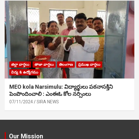
జిల్లా వార్తలు
తాజా వార్తలు
తెలంగాణ
ప్రముఖ వార్తలు
విద్య & ఉద్యోగము
MEO kola Narsimulu: విద్యార్థులు పఠ‌నాసక్తిని
పెంపొందించాలి : ఎంఈఓ కోల నర్సింలు
07/11/2024
SIRA NEWS
Our Mission