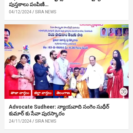
పుస్తకాలు పంపిణి…
04/12/2024
SIRA NEWS
తాజా వార్తలు
జిల్లా వార్తలు
తెలంగాణ
Advocate Sudheer: న్యాయవాది సంగెం సుధీర్
కుమార్ కు సేవా పురస్కారం
24/11/2024
SIRA NEWS