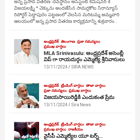
అన్న ప్రసాద వితరణ :దేవస్థానం అసిస్టెంట్ కమిషనర్ కే
విజయలక్ష్మి * చెక్కును అందజేసిన సామర్లకోట సిరాన్యూస్
రిపోర్టర్ పెద్దాపురం పట్టణంలో వెలసిన మరిటమ్మ అమ్మవారి
ఆలయంలో అన్న ప్రసాద వితరణ కార్యక్రమాన్ని శుక్రవారం…
ఆంధ్రప్రదేశ్
తెలంగాణ
ప్రజా సమస్యలు
ప్రముఖ వార్తలు
MLA Srinivasulu: ఆంధ్రప్రదేశ్ అసెంబ్లీ
విప్ గా రాయదుర్గం ఎమ్మెల్యే శ్రీనివాసులు
13/11/2024
SIRA NEWS
ఆంధ్రప్రదేశ్
ట్రేండింగ్ వార్తలు
తాజా వార్తలు
ప్రజా సమస్యలు
ప్రముఖ వార్తలు
విజయసాయిరెడ్డికి ఎందుకంత ప్రేమ
13/11/2024
Sira News
ఆంధ్రప్రదేశ్
ట్రేండింగ్ వార్తలు
తాజా వార్తలు
ప్రముఖ వార్తలు
రాజకీయం
వైసీపీ ఎమ్మెల్యేల యూ టర్న్…