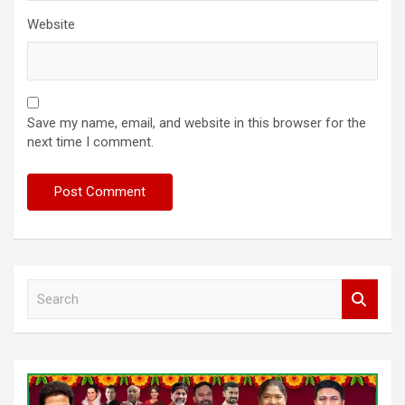
Website
Save my name, email, and website in this browser for the
next time I comment.
S
e
a
r
c
h