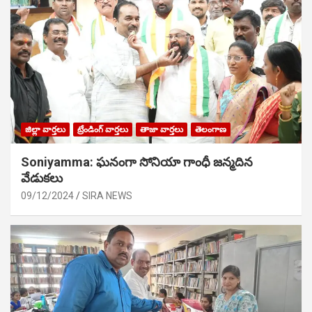
జిల్లా వార్తలు
ట్రేండింగ్ వార్తలు
తాజా వార్తలు
తెలంగాణ
Soniyamma: ఘ‌నంగా సోనియా గాంధీ జ‌న్మ‌దిన
వేడుక‌లు
09/12/2024
SIRA NEWS