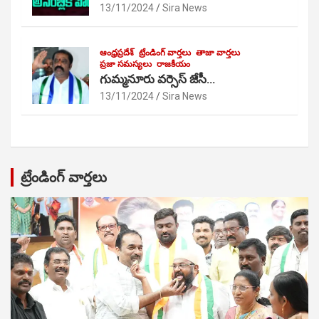
13/11/2024
Sira News
ఆంధ్రప్రదేశ్
ట్రేండింగ్ వార్తలు
తాజా వార్తలు
ప్రజా సమస్యలు
రాజకీయం
గుమ్మనూరు వర్సెస్ జేసీ…
13/11/2024
Sira News
ట్రేండింగ్ వార్తలు