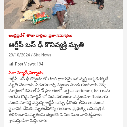
ఆంధ్రప్రదేశ్
తాజా వార్తలు
ప్రజా సమస్యలు
ఆర్టీసీ బస్ ఢీ కొనివ్యక్తి మృతి
29/10/2024
Sira News
Post Views:
194
సిరా న్యూస్,పల్నాడు;
ఆర్టీసీ బస్ ఢీ కొట్టడంతో తలకి గాయమై ఒక వ్యక్తి అక్కడికక్కడే
మృతి చెందాడు. పిడుగురాళ్ళ పట్టణం నుండి గుంటూరు వెళ్ళే
మార్గంలో రసూల్ పేట్ ప్రాంతంలో బత్తుల నాగరాజు ( 55 ) అను
అతను రోడ్డు మార్జిన్ లో నడుచుకుంటూ వస్తుండగా గుంటూరు
నుండి మాచర్ల వస్తున్న ఆర్టీసీ బస్సు ఢీకొంది. లీసు లు ఘటన
స్థలానికి చేరుకు మృతదేహాన్ని గురజాల ప్రభుత్వ ఆసుపత్రి కి
తరలించారు.మృతుడు బెల్లంకొండ మండలం నాగిరెడ్డిపాలెం
గ్రామస్తుడిగా గుర్తించారు.