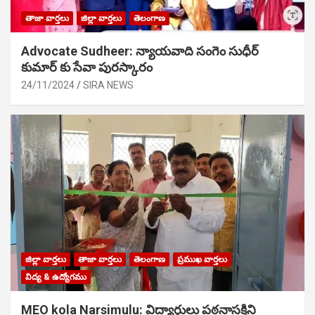
తాజా వార్తలు
జిల్లా వార్తలు
తెలంగాణ
Advocate Sudheer: న్యాయవాది సంగెం సుధీర్
కుమార్ కు సేవా పురస్కారం
24/11/2024
SIRA NEWS
జిల్లా వార్తలు
తాజా వార్తలు
తెలంగాణ
ప్రముఖ వార్తలు
విద్య & ఉద్యోగము
MEO kola Narsimulu: విద్యార్థులు పఠ‌నాసక్తిని