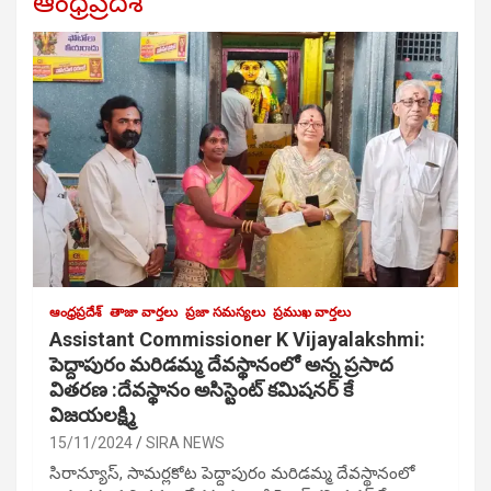
ఆంధ్రప్రదేశ్
ఆంధ్రప్రదేశ్
తాజా వార్తలు
ప్రజా సమస్యలు
ప్రముఖ వార్తలు
Assistant Commissioner K Vijayalakshmi:
పెద్దాపురం మరిడమ్మ దేవస్థానంలో అన్న ప్రసాద
వితరణ :దేవస్థానం అసిస్టెంట్ కమిషనర్ కే
విజయలక్ష్మి
15/11/2024
SIRA NEWS
సిరాన్యూస్, సామర్లకోట పెద్దాపురం మరిడమ్మ దేవస్థానంలో