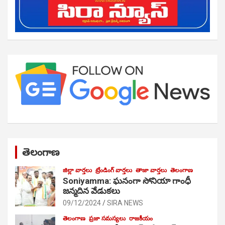
తెలంగాణ
జిల్లా వార్తలు
ట్రేండింగ్ వార్తలు
తాజా వార్తలు
తెలంగాణ
Soniyamma: ఘ‌నంగా సోనియా గాంధీ
జ‌న్మ‌దిన వేడుక‌లు
09/12/2024
SIRA NEWS
తెలంగాణ
ప్రజా సమస్యలు
రాజకీయం