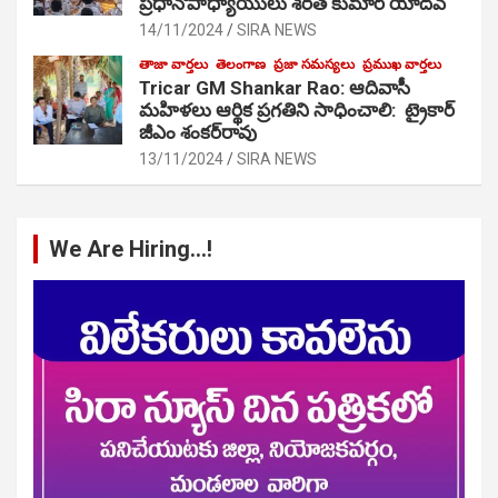
ప్రధానోపాధ్యాయులు శరత్ కుమార్ యాదవ్
14/11/2024
SIRA NEWS
తాజా వార్తలు
తెలంగాణ
ప్రజా సమస్యలు
ప్రముఖ వార్తలు
Tricar GM Shankar Rao: ఆదివాసీ
మహిళలు ఆర్థిక ప్రగతిని సాధించాలి: ట్రైకార్
జీఎం శంకర్‌రావు
13/11/2024
SIRA NEWS
We Are Hiring…!