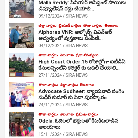
Malla Reddy: సీనియర్ అసిస్టెంట్ సాయిలు
డిప్యూటేషన్ రద్దు చేయాలి…
09/12/2024
SIRA NEWS
జిల్లా వార్తలు
ట్రేండింగ్ వార్తలు
తాజా వార్తలు
తెలంగాణ
Alphores VNR: ఆల్ఫోర్స్ విఎన్ఆర్
అద్వర్యంలో పుస్తకాలు పంపిణి…
04/12/2024
SIRA NEWS
తాజా వార్తలు
తెలంగాణ
ప్రజా సమస్యలు
High Court Order:15 రోజుల్లోగా ఐటీడీఏ
కేసులన్నింటినీ కలెక్టర్ కు బదిలీ చేయాలి…
27/11/2024
SIRA NEWS
తాజా వార్తలు
జిల్లా వార్తలు
తెలంగాణ
Advocate Sudheer: న్యాయవాది సంగెం
సుధీర్ కుమార్ కు సేవా పురస్కారం
24/11/2024
SIRA NEWS
తాజా వార్తలు
తెలంగాణ
ప్రముఖ వార్తలు
Odela: ఓదెల‌లో భక్తులతో కిటకిటలాడిన
ఆల‌యాలు
15/11/2024
SIRA NEWS