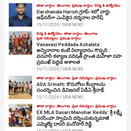
తాజా వార్తలు
తెలంగాణ
ప్రముఖ వార్తలు
విద్య & ఉద్యోగము
Darshanala Harish:గ్రూప్-4లో వార్డు
ఆఫీసర్‌గా ఎంపికైన దర్శనాల హరీష్
15/11/2024
SIRA NEWS
విద్య & ఉద్యోగము
తాజా వార్తలు
తెలంగాణ
ప్రజా సమస్యలు
ప్రముఖ వార్తలు
Vanavasi Peddada Ashalata :
అన్నిదానాల కంటే విద్యాధానం గొప్పది :
వనవాసి కళ్యాణ పరిషత్ ప్రాంత మహిళా సహ
ప్రముఖ్ పెద్దడ ఆశాలత
15/11/2024
SIRA NEWS
తాజా వార్తలు
తెలంగాణ
ప్రజా సమస్యలు
ప్రముఖ వార్తలు
ADA Srinath: కొనుగోలు కేంద్రాల‌ను
సంద‌ర్శించిన డివిజనల్ ఏడీఏ శ్రీనాథ్
15/11/2024
SIRA NEWS
తాజా వార్తలు
తెలంగాణ
ప్రజా సమస్యలు
ప్రముఖ వార్తలు
EX MLA Dasari Manohar Reddy: శ్రీ లక్ష్మీ
నరసింహ స్వామిని దర్శించుకున్నమాజీ
ఎమ్మెల్యే దాసరి మనోహర్ రెడ్డి
15/11/2024
SIRA NEWS