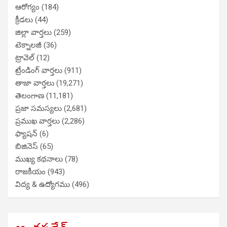
ఆరోగ్యం
(184)
క్రీడలు
(44)
జిల్లా వార్తలు
(259)
టెక్నాలజీ
(36)
ట్రావెల్
(12)
ట్రేండింగ్ వార్తలు
(911)
తాజా వార్తలు
(19,271)
తెలంగాణ
(11,181)
ప్రజా సమస్యలు
(2,681)
ప్రముఖ వార్తలు
(2,286)
ఫ్యాషన్
(6)
బిజినెస్
(65)
ముఖ్య కథనాలు
(78)
రాజకీయం
(943)
విద్య & ఉద్యోగము
(496)