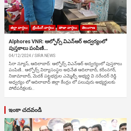
జిల్లా వార్తలు
ట్రేండింగ్ వార్తలు
తాజా వార్తలు
తెలంగాణ
Alphores VNR: ఆల్ఫోర్స్ విఎన్ఆర్ అద్వర్యంలో
పుస్తకాలు పంపిణి…
04/12/2024
SIRA NEWS
సిరా న్యూస్, ఆదిలాబాద్: ఆల్ఫోర్స్ విఎన్ఆర్ అద్వర్యంలో పుస్తకాలు
పంపిణి… ఆల్ఫోర్స్ విద్యాసంస్థల అధినేత ఆదిలాబాద్, కరీంనగర్,
నిజామాబాద్, మెదక్ పట్టభద్రుల ఎమ్మెల్సీ అభ్యర్థి వి నరేందర్ రెడ్డి
అధ్వర్యం లో ఆదిలాబాద్ జిల్లా కేంద్రం లో పలువురు అభ్యర్థులకు
పోటిప‌రీక్ష‌ల‌కు…
ఇంకా చదవండి