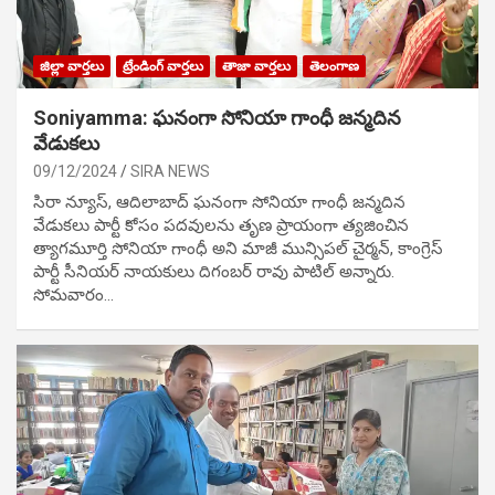
జిల్లా వార్తలు
ట్రేండింగ్ వార్తలు
తాజా వార్తలు
తెలంగాణ
Soniyamma: ఘ‌నంగా సోనియా గాంధీ జ‌న్మ‌దిన
వేడుక‌లు
09/12/2024
SIRA NEWS
సిరా న్యూస్, ఆదిలాబాద్ ఘ‌నంగా సోనియా గాంధీ జ‌న్మ‌దిన
వేడుక‌లు పార్టీ కోసం ప‌ద‌వుల‌ను తృణ ప్రాయంగా త్య‌జించిన
త్యాగమూర్తి సోనియా గాంధీ అని మాజీ మున్సిప‌ల్ చైర్మ‌న్, కాంగ్రెస్
పార్టీ సీనియ‌ర్ నాయ‌కులు దిగంబ‌ర్ రావు పాటిల్ అన్నారు.
సోమవారం…