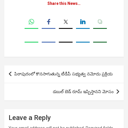
Share this News…
Post
పిఠాపురంలో కొనసాగుతున్న టీడీపీ సభ్యత్వ నమోదు ప్రక్రియ
navigation
డబుల్ బెడ్ రూమ్ ఇప్పిస్తానని మోసం
Leave a Reply