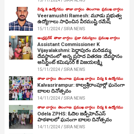
విద్య & ఉద్యోగము
తాజా వార్తలు
తెలంగాణ
ప్రముఖ వార్తలు
Veeramushti Ramesh: మూడు ప్రభుత్వ
ఉద్యోగాలు సాధించిన వీరముష్టి రమేష్
15/11/2024
SIRA NEWS
ఆంధ్రప్రదేశ్
తాజా వార్తలు
ప్రజా సమస్యలు
ప్రముఖ వార్తలు
Assistant Commissioner K
Vijayalakshmi: పెద్దాపురం మరిడమ్మ
దేవస్థానంలో అన్న ప్రసాద వితరణ :దేవస్థానం
అసిస్టెంట్ కమిషనర్ కే విజయలక్ష్మి
15/11/2024
SIRA NEWS
తాజా వార్తలు
తెలంగాణ
ప్రముఖ వార్తలు
విద్య & ఉద్యోగము
Kalvasrirampur: కాల్వశ్రీరాంపూర్లో ఘనంగా
బాలల దినోత్సవం
14/11/2024
SIRA NEWS
తాజా వార్తలు
తెలంగాణ
ప్రముఖ వార్తలు
విద్య & ఉద్యోగము
Odela ZPHS: ఓదెల జ‌డ్పీహెచ్ఎస్
పాఠ‌శాల‌లో ఘనంగా బాలల దినోత్సవం
14/11/2024
SIRA NEWS