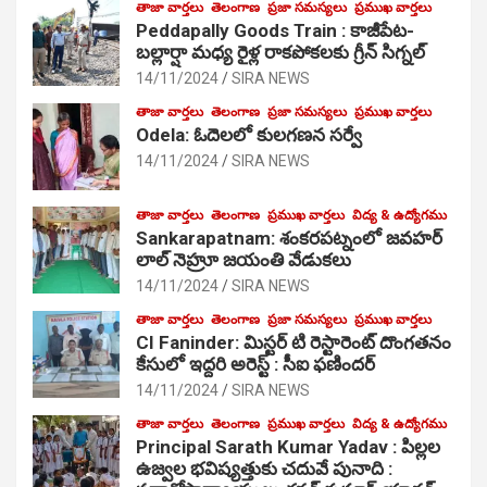
తాజా వార్తలు
తెలంగాణ
ప్రజా సమస్యలు
ప్రముఖ వార్తలు
Peddapally Goods Train : కాజీపేట-
బల్లార్షా మధ్య రైళ్ల రాకపోకలకు గ్రీన్ సిగ్నల్
14/11/2024
SIRA NEWS
తాజా వార్తలు
తెలంగాణ
ప్రజా సమస్యలు
ప్రముఖ వార్తలు
Odela: ఓదెలలో కులగణన సర్వే
14/11/2024
SIRA NEWS
తాజా వార్తలు
తెలంగాణ
ప్రముఖ వార్తలు
విద్య & ఉద్యోగము
Sankarapatnam: శంకరపట్నంలో జవహర్
లాల్ నెహ్రూ జయంతి వేడుకలు
14/11/2024
SIRA NEWS
తాజా వార్తలు
తెలంగాణ
ప్రజా సమస్యలు
ప్రముఖ వార్తలు
CI Faninder: మిస్టర్ టి రెస్టారెంట్ దొంగతనం
కేసులో ఇద్దరి అరెస్ట్ : సీఐ ఫణిందర్
14/11/2024
SIRA NEWS
తాజా వార్తలు
తెలంగాణ
ప్రముఖ వార్తలు
విద్య & ఉద్యోగము
Principal Sarath Kumar Yadav : పిల్లల
ఉజ్వల భవిష్యత్తుకు చదువే పునాది :