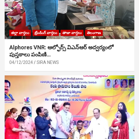
జిల్లా వార్తలు
ట్రేండింగ్ వార్తలు
తాజా వార్తలు
తెలంగాణ
Alphores VNR: ఆల్ఫోర్స్ విఎన్ఆర్ అద్వర్యంలో
పుస్తకాలు పంపిణి…
04/12/2024
SIRA NEWS