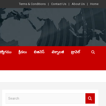
Terms & Conditions
Contact Us
About Us
Home
ఉద్యోగము
క్రీడలు
బిజినెస్
టెక్నాలజీ
ట్రావెల్
S
e
a