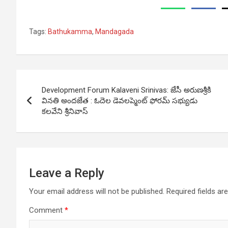
Tags:
Bathukamma
,
Mandagada
Post
Development Forum Kalaveni Srinivas: జేసీ అరుణశ్రీకి
navigation
వినతి అంద‌జేత‌ : ఓదెల డెవలప్మెంట్ ఫోరమ్ స‌భ్యుడు
కలవేని శ్రీనివాస్
Leave a Reply
Your email address will not be published.
Required fields a
Comment
*