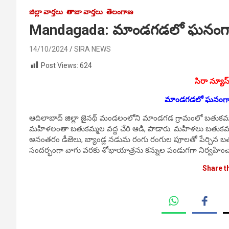
జిల్లా వార్తలు
తాజా వార్తలు
తెలంగాణ
Mandagada: మాండగడలో ఘనంగా
14/10/2024
SIRA NEWS
Post Views:
624
సిరా న్యూస
మాండగడలో ఘనంగా
ఆదిలాబాద్ జిల్లా జైనథ్ మండలంలోని మాండగడ గ్రామంలో బతుక
మహిళలంతా బతుకమ్మల వద్ద చేరి ఆడి, పాడారు. మహిళలు బతుకమ్మల
అనంతరం డీజెలు, బ్యాండ్ల నడుమ రంగు రంగుల పూలతో పేర్చిన బతు
సందర్భంగా వాగు వరకు శోభాయాత్రను కన్నుల పండుగగా నిర్వహించా
Share t