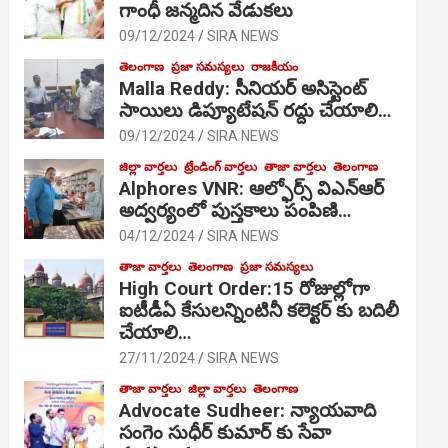
గాంధీ జ‌న్మ‌దిన వేడుక‌లు
09/12/2024
SIRA NEWS
తెలంగాణ
ప్రజా సమస్యలు
రాజకీయం
Malla Reddy: సీనియర్ అసిస్టెంట్
సాయిలు డిప్యూటేషన్ రద్దు చేయాలి…
09/12/2024
SIRA NEWS
జిల్లా వార్తలు
ట్రేండింగ్ వార్తలు
తాజా వార్తలు
తెలంగాణ
Alphores VNR: ఆల్ఫోర్స్ విఎన్ఆర్
అద్వర్యంలో పుస్తకాలు పంపిణి…
04/12/2024
SIRA NEWS
తాజా వార్తలు
తెలంగాణ
ప్రజా సమస్యలు
High Court Order:15 రోజుల్లోగా
ఐటీడీఏ కేసులన్నింటినీ కలెక్టర్ కు బదిలీ
చేయాలి…
27/11/2024
SIRA NEWS
తాజా వార్తలు
జిల్లా వార్తలు
తెలంగాణ
Advocate Sudheer: న్యాయవాది
సంగెం సుధీర్ కుమార్ కు సేవా