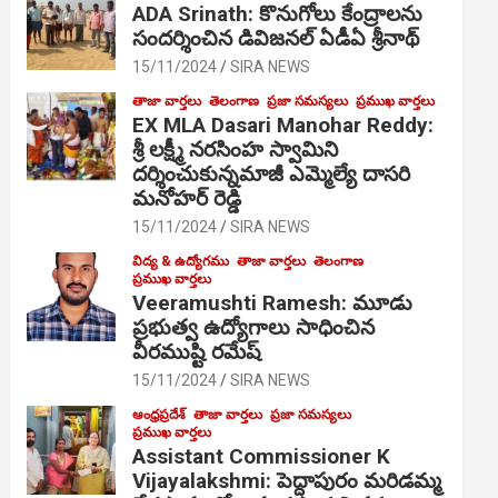
ADA Srinath: కొనుగోలు కేంద్రాల‌ను
సంద‌ర్శించిన డివిజనల్ ఏడీఏ శ్రీనాథ్
15/11/2024
SIRA NEWS
తాజా వార్తలు
తెలంగాణ
ప్రజా సమస్యలు
ప్రముఖ వార్తలు
EX MLA Dasari Manohar Reddy:
శ్రీ లక్ష్మీ నరసింహ స్వామిని
దర్శించుకున్నమాజీ ఎమ్మెల్యే దాసరి
మనోహర్ రెడ్డి
15/11/2024
SIRA NEWS
విద్య & ఉద్యోగము
తాజా వార్తలు
తెలంగాణ
ప్రముఖ వార్తలు
Veeramushti Ramesh: మూడు
ప్రభుత్వ ఉద్యోగాలు సాధించిన
వీరముష్టి రమేష్
15/11/2024
SIRA NEWS
ఆంధ్రప్రదేశ్
తాజా వార్తలు
ప్రజా సమస్యలు
ప్రముఖ వార్తలు
Assistant Commissioner K
Vijayalakshmi: పెద్దాపురం మరిడమ్మ