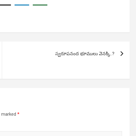
స్వరూపనంద భూములు వెనక్కి..?
re marked
*