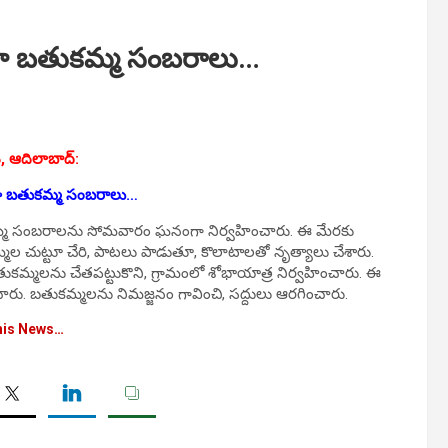
 బతుకమ్మ సంబరాలు…
్, ఆదిలాబాద్:
 బతుకమ్మ సంబరాలు…
మ్మ సంబరాలను సోమవారం ఘనంగా నిర్వహించారు. ఈ మేరకు
 చుట్టూ చేరి, పాటలు పాడుతూ, కొలాటాలతో నృత్యాలు చేశారు.
కమ్మలను చేతపట్టుకొని, గ్రామంలో శోభాయాత్ర నిర్వహించారు. ఈ
రు. బతుకమ్మలను నిమజ్జనం గావించి, సద్దులు ఆరగించారు.
his News…