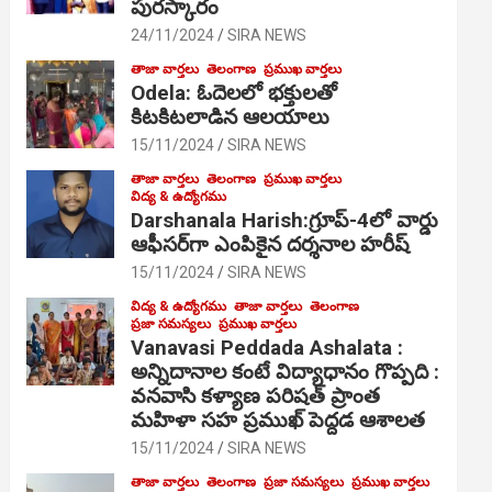
పురస్కారం
24/11/2024
SIRA NEWS
తాజా వార్తలు
తెలంగాణ
ప్రముఖ వార్తలు
Odela: ఓదెల‌లో భక్తులతో
కిటకిటలాడిన ఆల‌యాలు
15/11/2024
SIRA NEWS
తాజా వార్తలు
తెలంగాణ
ప్రముఖ వార్తలు
విద్య & ఉద్యోగము
Darshanala Harish:గ్రూప్-4లో వార్డు
ఆఫీసర్‌గా ఎంపికైన దర్శనాల హరీష్
15/11/2024
SIRA NEWS
విద్య & ఉద్యోగము
తాజా వార్తలు
తెలంగాణ
ప్రజా సమస్యలు
ప్రముఖ వార్తలు
Vanavasi Peddada Ashalata :
అన్నిదానాల కంటే విద్యాధానం గొప్పది :
వనవాసి కళ్యాణ పరిషత్ ప్రాంత
మహిళా సహ ప్రముఖ్ పెద్దడ ఆశాలత
15/11/2024
SIRA NEWS
తాజా వార్తలు
తెలంగాణ
ప్రజా సమస్యలు
ప్రముఖ వార్తలు