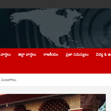
వార్తలు
జిల్లా వార్తలు
రాజకీయం
ప్రజా సమస్యలు
విద్య & 
 సంబరాలు…