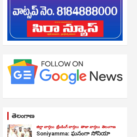
తెలంగాణ
జిల్లా వార్తలు
ట్రేండింగ్ వార్తలు
తాజా వార్తలు
తెలంగాణ
Soniyamma: ఘ‌నంగా సోనియా