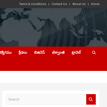
Terms & Conditions
Contact Us
About Us
Home
ఉద్యోగము
క్రీడలు
బిజినెస్
టెక్నాలజీ
ట్రావెల్
S
e
a