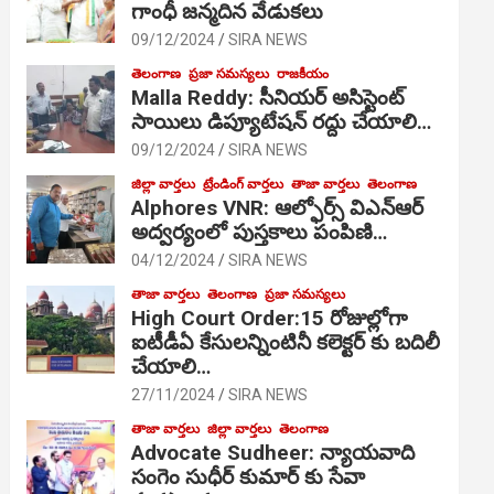
గాంధీ జ‌న్మ‌దిన వేడుక‌లు
09/12/2024
SIRA NEWS
తెలంగాణ
ప్రజా సమస్యలు
రాజకీయం
Malla Reddy: సీనియర్ అసిస్టెంట్
సాయిలు డిప్యూటేషన్ రద్దు చేయాలి…
09/12/2024
SIRA NEWS
జిల్లా వార్తలు
ట్రేండింగ్ వార్తలు
తాజా వార్తలు
తెలంగాణ
Alphores VNR: ఆల్ఫోర్స్ విఎన్ఆర్
అద్వర్యంలో పుస్తకాలు పంపిణి…
04/12/2024
SIRA NEWS
తాజా వార్తలు
తెలంగాణ
ప్రజా సమస్యలు
High Court Order:15 రోజుల్లోగా
ఐటీడీఏ కేసులన్నింటినీ కలెక్టర్ కు బదిలీ
చేయాలి…
27/11/2024
SIRA NEWS
తాజా వార్తలు
జిల్లా వార్తలు
తెలంగాణ
Advocate Sudheer: న్యాయవాది
సంగెం సుధీర్ కుమార్ కు సేవా