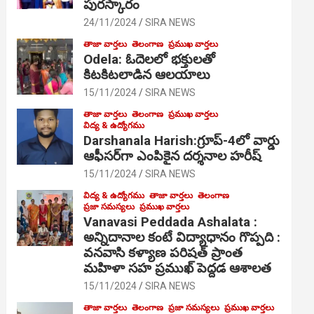
పురస్కారం
24/11/2024
SIRA NEWS
తాజా వార్తలు
తెలంగాణ
ప్రముఖ వార్తలు
Odela: ఓదెల‌లో భక్తులతో
కిటకిటలాడిన ఆల‌యాలు
15/11/2024
SIRA NEWS
తాజా వార్తలు
తెలంగాణ
ప్రముఖ వార్తలు
విద్య & ఉద్యోగము
Darshanala Harish:గ్రూప్-4లో వార్డు
ఆఫీసర్‌గా ఎంపికైన దర్శనాల హరీష్
15/11/2024
SIRA NEWS
విద్య & ఉద్యోగము
తాజా వార్తలు
తెలంగాణ
ప్రజా సమస్యలు
ప్రముఖ వార్తలు
Vanavasi Peddada Ashalata :
అన్నిదానాల కంటే విద్యాధానం గొప్పది :
వనవాసి కళ్యాణ పరిషత్ ప్రాంత
మహిళా సహ ప్రముఖ్ పెద్దడ ఆశాలత
15/11/2024
SIRA NEWS
తాజా వార్తలు
తెలంగాణ
ప్రజా సమస్యలు
ప్రముఖ వార్తలు