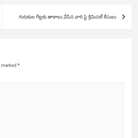
గురుకుల గేట్లకు తాళాలు వేసిన వారి పై క్రిమినల్ కేసులు
re marked
*