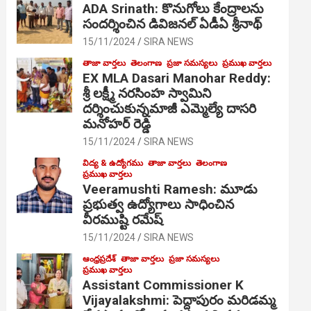
ADA Srinath: కొనుగోలు కేంద్రాల‌ను
సంద‌ర్శించిన డివిజనల్ ఏడీఏ శ్రీనాథ్
15/11/2024
SIRA NEWS
తాజా వార్తలు
తెలంగాణ
ప్రజా సమస్యలు
ప్రముఖ వార్తలు
EX MLA Dasari Manohar Reddy:
శ్రీ లక్ష్మీ నరసింహ స్వామిని
దర్శించుకున్నమాజీ ఎమ్మెల్యే దాసరి
మనోహర్ రెడ్డి
15/11/2024
SIRA NEWS
విద్య & ఉద్యోగము
తాజా వార్తలు
తెలంగాణ
ప్రముఖ వార్తలు
Veeramushti Ramesh: మూడు
ప్రభుత్వ ఉద్యోగాలు సాధించిన
వీరముష్టి రమేష్
15/11/2024
SIRA NEWS
ఆంధ్రప్రదేశ్
తాజా వార్తలు
ప్రజా సమస్యలు
ప్రముఖ వార్తలు
Assistant Commissioner K
Vijayalakshmi: పెద్దాపురం మరిడమ్మ