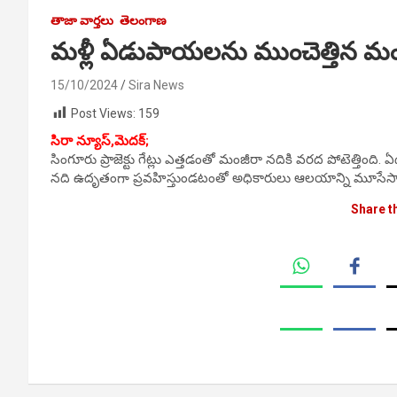
తాజా వార్తలు
తెలంగాణ
మళ్లీ ఏడుపాయలను ముంచెత్తిన మం
15/10/2024
Sira News
Post Views:
159
సిరా న్యూస్,మెదక్;
సింగూరు ప్రాజెక్టు గేట్లు ఎత్తడంతో మంజీరా నదికి వరద పోటెత్త
నది ఉదృతంగా ప్రవహిస్తుండటంతో అధికారులు ఆలయాన్ని మూసేసార
Share t