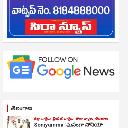
తెలంగాణ
జిల్లా వార్తలు
ట్రేండింగ్ వార్తలు
తాజా వార్తలు
తెలంగాణ
Soniyamma: ఘ‌నంగా సోనియా