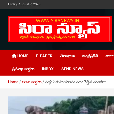
Skip
Friday, August 7, 2026
to
content
Telugu Online News Daily
SIRA NEWS
HOME
E-PAPER
తెలంగాణ
ఆంధ్రప్రదేశ్
తాజా 
ప్రముఖ వార్తలు
INBOX
SEND NEWS
Home
తాజా వార్తలు
మళ్లీ ఏడుపాయలను ముంచెత్తిన మంజీరా