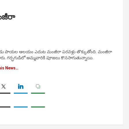
జీరా
ింది. ఏడు పాయల ఆలయం ఎదుట మంజీరా పరవళ్లు తొక్కుతోంది. మంజీరా
ు. గర్భగుడిలో అమ్మవారికి పూజలు కొనసాగుతున్నాయి.
his News…