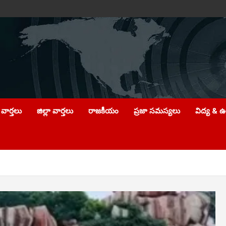
వార్తలు
జిల్లా వార్తలు
రాజకీయం
ప్రజా సమస్యలు
విద్య & 