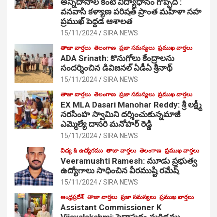
అన్నిదానాల కంటే విద్యాధానం గొప్పది :
వనవాసి కళ్యాణ పరిషత్ ప్రాంత మహిళా సహ
ప్రముఖ్ పెద్దడ ఆశాలత
15/11/2024
SIRA NEWS
తాజా వార్తలు
తెలంగాణ
ప్రజా సమస్యలు
ప్రముఖ వార్తలు
ADA Srinath: కొనుగోలు కేంద్రాల‌ను
సంద‌ర్శించిన డివిజనల్ ఏడీఏ శ్రీనాథ్
15/11/2024
SIRA NEWS
తాజా వార్తలు
తెలంగాణ
ప్రజా సమస్యలు
ప్రముఖ వార్తలు
EX MLA Dasari Manohar Reddy: శ్రీ లక్ష్మీ
నరసింహ స్వామిని దర్శించుకున్నమాజీ
ఎమ్మెల్యే దాసరి మనోహర్ రెడ్డి
15/11/2024
SIRA NEWS
విద్య & ఉద్యోగము
తాజా వార్తలు
తెలంగాణ
ప్రముఖ వార్తలు
Veeramushti Ramesh: మూడు ప్రభుత్వ
ఉద్యోగాలు సాధించిన వీరముష్టి రమేష్
15/11/2024
SIRA NEWS
ఆంధ్రప్రదేశ్
తాజా వార్తలు
ప్రజా సమస్యలు
ప్రముఖ వార్తలు
Assistant Commissioner K
Vijayalakshmi: పెద్దాపురం మరిడమ్మ