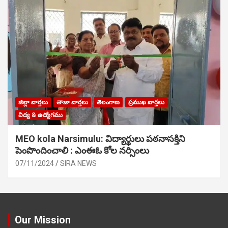
జిల్లా వార్తలు
తాజా వార్తలు
తెలంగాణ
ప్రముఖ వార్తలు
విద్య & ఉద్యోగము
MEO kola Narsimulu: విద్యార్థులు పఠ‌నాసక్తిని
పెంపొందించాలి : ఎంఈఓ కోల నర్సింలు
07/11/2024
SIRA NEWS
Our Mission