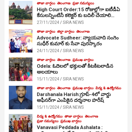
తాజా వార్తలు
తెలంగాణ
ప్రజా సమస్యలు
High Court Order:15 రోజుల్లోగా ఐటీడీఏ
కేసులన్నింటినీ కలెక్టర్ కు బదిలీ చేయాలి…
27/11/2024
SIRA NEWS
తాజా వార్తలు
జిల్లా వార్తలు
తెలంగాణ
Advocate Sudheer: న్యాయవాది సంగెం
సుధీర్ కుమార్ కు సేవా పురస్కారం
24/11/2024
SIRA NEWS
తాజా వార్తలు
తెలంగాణ
ప్రముఖ వార్తలు
Odela: ఓదెల‌లో భక్తులతో కిటకిటలాడిన
ఆల‌యాలు
15/11/2024
SIRA NEWS
తాజా వార్తలు
తెలంగాణ
ప్రముఖ వార్తలు
విద్య & ఉద్యోగము
Darshanala Harish:గ్రూప్-4లో వార్డు
ఆఫీసర్‌గా ఎంపికైన దర్శనాల హరీష్
15/11/2024
SIRA NEWS
విద్య & ఉద్యోగము
తాజా వార్తలు
తెలంగాణ
ప్రజా సమస్యలు
ప్రముఖ వార్తలు
Vanavasi Peddada Ashalata :