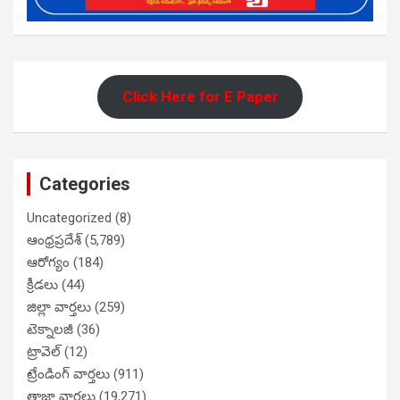
Click Here for E Paper
Categories
Uncategorized
(8)
ఆంధ్రప్రదేశ్
(5,789)
ఆరోగ్యం
(184)
క్రీడలు
(44)
జిల్లా వార్తలు
(259)
టెక్నాలజీ
(36)
ట్రావెల్
(12)
ట్రేండింగ్ వార్తలు
(911)
తాజా వార్తలు
(19,271)