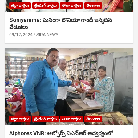
జిల్లా వార్తలు
ట్రేండింగ్ వార్తలు
తాజా వార్తలు
తెలంగాణ
Soniyamma: ఘ‌నంగా సోనియా గాంధీ జ‌న్మ‌దిన
వేడుక‌లు
09/12/2024
SIRA NEWS
జిల్లా వార్తలు
ట్రేండింగ్ వార్తలు
తాజా వార్తలు
తెలంగాణ
Alphores VNR: ఆల్ఫోర్స్ విఎన్ఆర్ అద్వర్యంలో