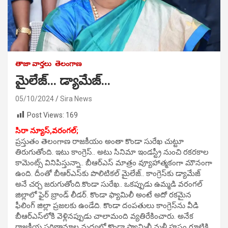
తాజా వార్తలు
తెలంగాణ
మైలేజ్… డ్యామేజ్…
05/10/2024
Sira News
Post Views:
169
సిరా న్యూస్,వరంగల్;
ప్రస్తుతం తెలంగాణ రాజకీయం అంతా కొండా సురేఖ చుట్టూ
తిరుగుతోంది. ఇటు కాంగ్రెస్.. అటు సినిమా ఇండస్ట్రీ నుంచి రకరకాల
కామెంట్స్ వినిపిస్తున్నా.. బీఆర్ఎస్ మాత్రం వ్యూహాత్మకంగా మౌనంగా
ఉంది. దీంతో బీఆర్ఎస్‌కు పొలిటికల్ మైలేజ్.. కాంగ్రెస్‌కు డ్యామేజ్
అనే చర్చ జరుగుతోంది.కొండా సురేఖ.. ఒకప్పుడు ఉమ్మడి వరంగల్
జిల్లాలో ఫైర్ బ్రాండ్ లీడర్. కొండా ఫ్యామిలీ అంటే అదో రకమైన
ఫీలింగ్ జిల్లా ప్రజలకు ఉండేది. కొండా దంపతులు కాంగ్రెస్‌ను వీడి
బీఆర్ఎస్‌లోకి వెళ్లినప్పుడు చాలామంది వ్యతిరేకించారు. అనేక
రాజకీయ పరిణామాల మధ్యలో కొండా ఫ్యామిలీ మళ్లీ హస్తం గూటికి