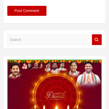
S
e
a
r
c
h