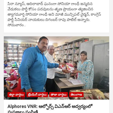
సిరా న్యూస్, ఆదిలాబాద్ ఘ‌నంగా సోనియా గాంధీ జ‌న్మ‌దిన
వేడుక‌లు పార్టీ కోసం ప‌ద‌వుల‌ను తృణ ప్రాయంగా త్య‌జించిన
త్యాగమూర్తి సోనియా గాంధీ అని మాజీ మున్సిప‌ల్ చైర్మ‌న్, కాంగ్రెస్
పార్టీ సీనియ‌ర్ నాయ‌కులు దిగంబ‌ర్ రావు పాటిల్ అన్నారు.
సోమవారం…
జిల్లా వార్తలు
ట్రేండింగ్ వార్తలు
తాజా వార్తలు
తెలంగాణ
Alphores VNR: ఆల్ఫోర్స్ విఎన్ఆర్ అద్వర్యంలో
పుస్తకాలు పంపిణి…