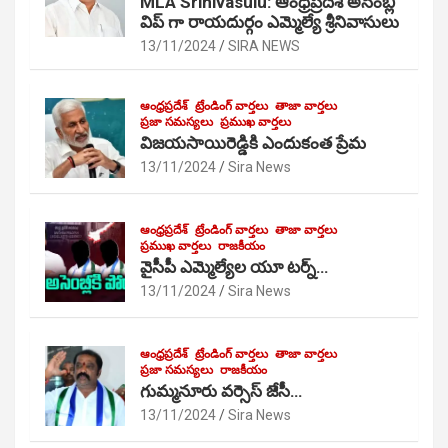
MLA Srinivasulu: ఆంధ్రప్రదేశ్ అసెంబ్లీ
విప్ గా రాయదుర్గం ఎమ్మెల్యే శ్రీనివాసులు
13/11/2024
SIRA NEWS
ఆంధ్రప్రదేశ్
ట్రేండింగ్ వార్తలు
తాజా వార్తలు
ప్రజా సమస్యలు
ప్రముఖ వార్తలు
విజయసాయిరెడ్డికి ఎందుకంత ప్రేమ
13/11/2024
Sira News
ఆంధ్రప్రదేశ్
ట్రేండింగ్ వార్తలు
తాజా వార్తలు
ప్రముఖ వార్తలు
రాజకీయం
వైసీపీ ఎమ్మెల్యేల యూ టర్న్…
13/11/2024
Sira News
ఆంధ్రప్రదేశ్
ట్రేండింగ్ వార్తలు
తాజా వార్తలు
ప్రజా సమస్యలు
రాజకీయం
గుమ్మనూరు వర్సెస్ జేసీ…
13/11/2024
Sira News