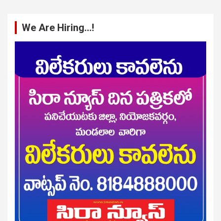
We Are Hiring…!