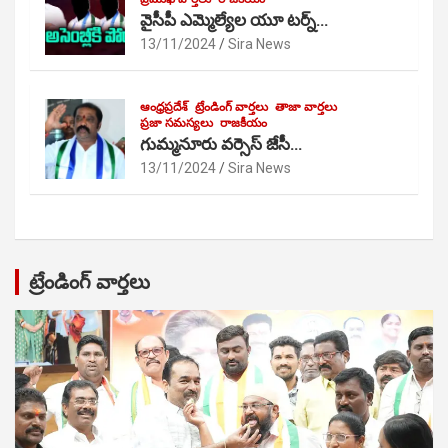
వైసీపీ ఎమ్మెల్యేల యూ టర్న్…
13/11/2024
Sira News
ఆంధ్రప్రదేశ్
ట్రేండింగ్ వార్తలు
తాజా వార్తలు
ప్రజా సమస్యలు
రాజకీయం
గుమ్మనూరు వర్సెస్ జేసీ…
13/11/2024
Sira News
ట్రేండింగ్ వార్తలు