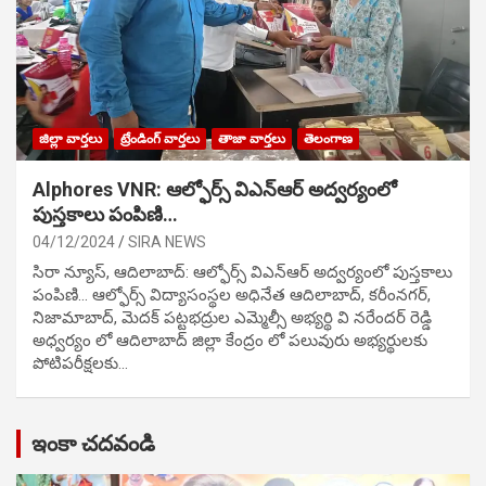
జిల్లా వార్తలు
ట్రేండింగ్ వార్తలు
తాజా వార్తలు
తెలంగాణ
Alphores VNR: ఆల్ఫోర్స్ విఎన్ఆర్ అద్వర్యంలో
పుస్తకాలు పంపిణి…
04/12/2024
SIRA NEWS
సిరా న్యూస్, ఆదిలాబాద్: ఆల్ఫోర్స్ విఎన్ఆర్ అద్వర్యంలో పుస్తకాలు
పంపిణి… ఆల్ఫోర్స్ విద్యాసంస్థల అధినేత ఆదిలాబాద్, కరీంనగర్,
నిజామాబాద్, మెదక్ పట్టభద్రుల ఎమ్మెల్సీ అభ్యర్థి వి నరేందర్ రెడ్డి
అధ్వర్యం లో ఆదిలాబాద్ జిల్లా కేంద్రం లో పలువురు అభ్యర్థులకు
పోటిప‌రీక్ష‌ల‌కు…
ఇంకా చదవండి