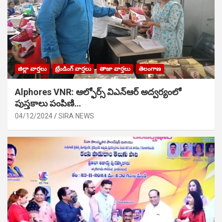
జిల్లా వార్తలు
ట్రేండింగ్ వార్తలు
తాజా వార్తలు
తెలంగాణ
Alphores VNR: ఆల్ఫోర్స్ విఎన్ఆర్ అద్వర్యంలో
పుస్తకాలు పంపిణి…
04/12/2024
SIRA NEWS