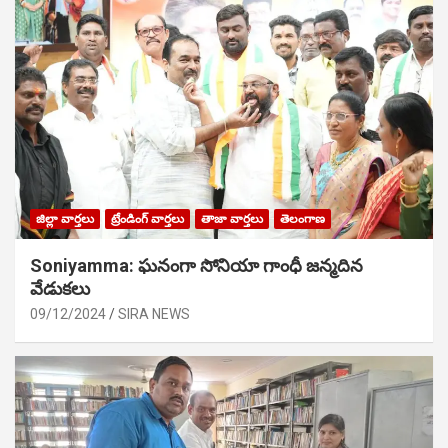
జిల్లా వార్తలు
ట్రేండింగ్ వార్తలు
తాజా వార్తలు
తెలంగాణ
Soniyamma: ఘ‌నంగా సోనియా గాంధీ జ‌న్మ‌దిన
వేడుక‌లు
09/12/2024
SIRA NEWS