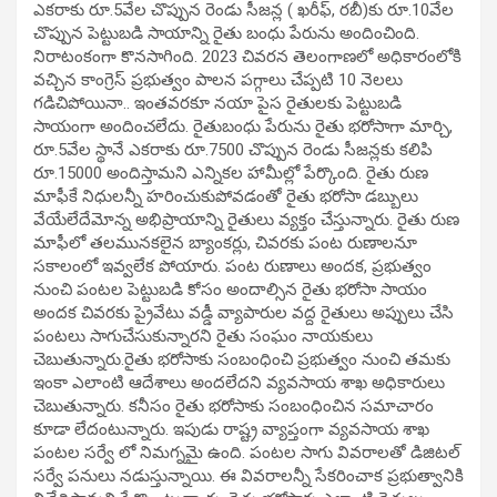
ఎకరాకు రూ.5వేల చొప్పున రెండు సీజన్ల ( ఖరీఫ్, రబీ)కు రూ.10వేల
చొప్పున పెట్టుబడి సాయాన్ని రైతు బంధు పేరును అందించింది.
నిరాటంకంగా కొనసాగింది. 2023 చివరన తెలంగాణలో అధికారంలోకి
వచ్చిన కాంగ్రెస్ ప్రభుత్వం పాలన పగ్గాలు చేప్పటి 10 నెలలు
గడిచిపోయినా.. ఇంతవరకూ నయా పైస రైతులకు పెట్టుబడి
సాయంగా అందించలేదు. రైతుబంధు పేరును రైతు భరోసాగా మార్చి,
రూ.5వేల స్థానే ఎకరాకు రూ.7500 చొప్పున రెండు సీజన్లకు కలిపి
రూ.15000 అందిస్తామని ఎన్నికల హామీల్లో పేర్కొంది. రైతు రుణ
మాఫీకే నిధులన్నీ హరించుకుపోవడంతో రైతు భరోసా డబ్బులు
వేయేలేదేమోన్న అభిప్రాయాన్ని రైతులు వ్యక్తం చేస్తున్నారు. రైతు రుణ
మాఫీలో తలమునకలైన బ్యాంకర్లు, చివరకు పంట రుణాలనూ
సకాలంలో ఇవ్వలేక పోయారు. పంట రుణాలు అందక, ప్రభుత్వం
నుంచి పంటల పెట్టుబడి కోసం అందాల్సిన రైతు భరోసా సాయం
అందక చివరకు ప్రైవేటు వడ్డీ వ్యాపారుల వద్ద రైతులు అప్పులు చేసి
పంటలు సాగుచేసుకున్నారని రైతు సంఘం నాయకులు
చెబుతున్నారు.రైతు భరోసాకు సంబంధించి ప్రభుత్వం నుంచి తమకు
ఇంకా ఎలాంటి ఆదేశాలు అందలేదని వ్యవసాయ శాఖ అధికారులు
చెబుతున్నారు. కనీసం రైతు భరోసాకు సంబంధించిన సమాచారం
కూడా లేదంటున్నారు. ఇపుడు రాష్ట్ర వ్యాప్తంగా వ్యవసాయ శాఖ
పంటల సర్వే లో నిమగ్నమై ఉంది. పంటల సాగు వివరాలతో డిజిటల్
సర్వే పనులు నడుస్తున్నాయి. ఈ వివరాలన్నీ సేకరించాక ప్రభుత్వానికి