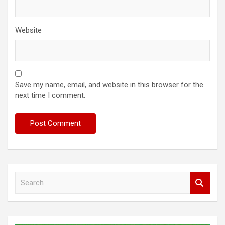
Website
Save my name, email, and website in this browser for the
next time I comment.
S
e
a
r
c