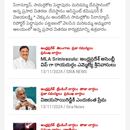
సిరాన్యూస్, సామర్లకోట పెద్దాపురం మరిడమ్మ దేవస్థానంలో
అన్న ప్రసాద వితరణ :దేవస్థానం అసిస్టెంట్ కమిషనర్ కే
విజయలక్ష్మి * చెక్కును అందజేసిన సామర్లకోట సిరాన్యూస్
రిపోర్టర్ పెద్దాపురం పట్టణంలో వెలసిన మరిటమ్మ అమ్మవారి
ఆలయంలో అన్న ప్రసాద వితరణ కార్యక్రమాన్ని శుక్రవారం…
ఆంధ్రప్రదేశ్
తెలంగాణ
ప్రజా సమస్యలు
ప్రముఖ వార్తలు
MLA Srinivasulu: ఆంధ్రప్రదేశ్ అసెంబ్లీ
విప్ గా రాయదుర్గం ఎమ్మెల్యే శ్రీనివాసులు
13/11/2024
SIRA NEWS
ఆంధ్రప్రదేశ్
ట్రేండింగ్ వార్తలు
తాజా వార్తలు
ప్రజా సమస్యలు
ప్రముఖ వార్తలు
విజయసాయిరెడ్డికి ఎందుకంత ప్రేమ
13/11/2024
Sira News
ఆంధ్రప్రదేశ్
ట్రేండింగ్ వార్తలు
తాజా వార్తలు
ప్రముఖ వార్తలు
రాజకీయం