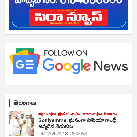
తెలంగాణ
జిల్లా వార్తలు
ట్రేండింగ్ వార్తలు
తాజా వార్తలు
తెలంగాణ
Soniyamma: ఘ‌నంగా సోనియా గాంధీ
జ‌న్మ‌దిన వేడుక‌లు
09/12/2024
SIRA NEWS