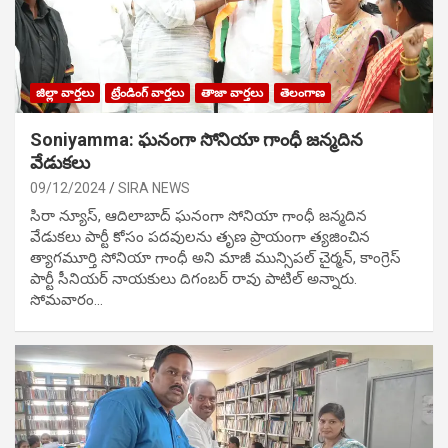
జిల్లా వార్తలు
ట్రేండింగ్ వార్తలు
తాజా వార్తలు
తెలంగాణ
Soniyamma: ఘ‌నంగా సోనియా గాంధీ జ‌న్మ‌దిన
వేడుక‌లు
09/12/2024
SIRA NEWS
సిరా న్యూస్, ఆదిలాబాద్ ఘ‌నంగా సోనియా గాంధీ జ‌న్మ‌దిన
వేడుక‌లు పార్టీ కోసం ప‌ద‌వుల‌ను తృణ ప్రాయంగా త్య‌జించిన
త్యాగమూర్తి సోనియా గాంధీ అని మాజీ మున్సిప‌ల్ చైర్మ‌న్, కాంగ్రెస్
పార్టీ సీనియ‌ర్ నాయ‌కులు దిగంబ‌ర్ రావు పాటిల్ అన్నారు.
సోమవారం…