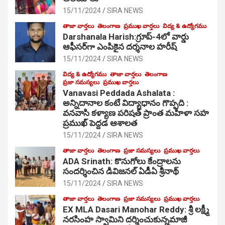
15/11/2024
SIRA NEWS
తాజా వార్తలు
తెలంగాణ
ప్రముఖ వార్తలు
విద్య & ఉద్యోగము
Darshanala Harish:గ్రూప్-4లో వార్డు
ఆఫీసర్‌గా ఎంపికైన దర్శనాల హరీష్
15/11/2024
SIRA NEWS
విద్య & ఉద్యోగము
తాజా వార్తలు
తెలంగాణ
ప్రజా సమస్యలు
ప్రముఖ వార్తలు
Vanavasi Peddada Ashalata :
అన్నిదానాల కంటే విద్యాధానం గొప్పది :
వనవాసి కళ్యాణ పరిషత్ ప్రాంత మహిళా సహ
ప్రముఖ్ పెద్దడ ఆశాలత
15/11/2024
SIRA NEWS
తాజా వార్తలు
తెలంగాణ
ప్రజా సమస్యలు
ప్రముఖ వార్తలు
ADA Srinath: కొనుగోలు కేంద్రాల‌ను
సంద‌ర్శించిన డివిజనల్ ఏడీఏ శ్రీనాథ్
15/11/2024
SIRA NEWS
తాజా వార్తలు
తెలంగాణ
ప్రజా సమస్యలు
ప్రముఖ వార్తలు
EX MLA Dasari Manohar Reddy: శ్రీ లక్ష్మీ
నరసింహ స్వామిని దర్శించుకున్నమాజీ