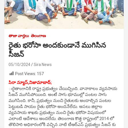
తాజా వార్తలు
తెలంగాణ
రైతు భరోసా అందకుండానే ముగిసిన
సీజన్
05/10/2024
Sira News
Post Views:
157
సిరా న్యూస్,నిజామాబాద్;
ఁరైతాంగానికి రాష్ట్ర ప్రభుత్వం చేయిచ్చింది. వానాకాలం వ్యవసాయ
సీజన్ ముగిసిపోయింది. అంటే సాగు భూముల్లో పంటల సాగు
ముగిసింది. కానీ, ప్రభుత్వం నుంచి రైతులకు అందాల్సిన పంటల
పెట్టుబడి సాయం రైతు భరోసా అందనేలేదు. అసలు జిల్లాల
వ్యవసాయ శాఖకు ప్రభుత్వం నుంచి రైతు భరోసా విషయంలో
ఎలాంటి ఆదేశాలు అందలేదు. తెలంగాణ కొత్త రాష్ట్రంలో 2014 లో
తొలిసారి అధికారంలోకి వచ్చిన నాటి టీఆర్ఎస్ ప్రభుత్వం సీజన్ కు