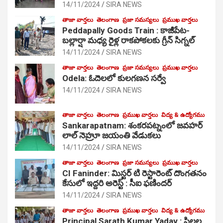
14/11/2024
SIRA NEWS
తాజా వార్తలు
తెలంగాణ
ప్రజా సమస్యలు
ప్రముఖ వార్తలు
Peddapally Goods Train : కాజీపేట-
బల్లార్షా మధ్య రైళ్ల రాకపోకలకు గ్రీన్ సిగ్నల్
14/11/2024
SIRA NEWS
తాజా వార్తలు
తెలంగాణ
ప్రజా సమస్యలు
ప్రముఖ వార్తలు
Odela: ఓదెలలో కులగణన సర్వే
14/11/2024
SIRA NEWS
తాజా వార్తలు
తెలంగాణ
ప్రముఖ వార్తలు
విద్య & ఉద్యోగము
Sankarapatnam: శంకరపట్నంలో జవహర్
లాల్ నెహ్రూ జయంతి వేడుకలు
14/11/2024
SIRA NEWS
తాజా వార్తలు
తెలంగాణ
ప్రజా సమస్యలు
ప్రముఖ వార్తలు
CI Faninder: మిస్టర్ టి రెస్టారెంట్ దొంగతనం
కేసులో ఇద్దరి అరెస్ట్ : సీఐ ఫణిందర్
14/11/2024
SIRA NEWS
తాజా వార్తలు
తెలంగాణ
ప్రముఖ వార్తలు
విద్య & ఉద్యోగము
Principal Sarath Kumar Yadav : పిల్లల