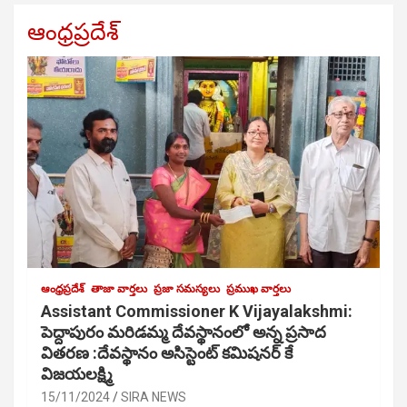
ఆంధ్రప్రదేశ్
ఆంధ్రప్రదేశ్
తాజా వార్తలు
ప్రజా సమస్యలు
ప్రముఖ వార్తలు
Assistant Commissioner K Vijayalakshmi:
పెద్దాపురం మరిడమ్మ దేవస్థానంలో అన్న ప్రసాద
వితరణ :దేవస్థానం అసిస్టెంట్ కమిషనర్ కే
విజయలక్ష్మి
15/11/2024
SIRA NEWS