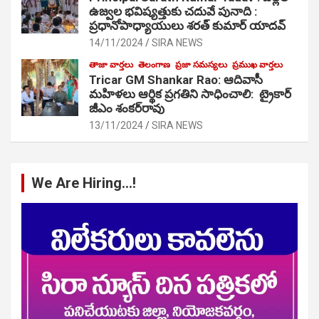
ఉజ్వల భవిష్యత్తుకు చదువే పునాది :
ప్రధానోపాధ్యాయులు శరత్ కుమార్ యాదవ్
14/11/2024
SIRA NEWS
తాజా వార్తలు
తెలంగాణ
ప్రజా సమస్యలు
ప్రముఖ వార్తలు
Tricar GM Shankar Rao: ఆదివాసీ
మహిళలు ఆర్థిక ప్రగతిని సాధించాలి: ట్రైకార్
జీఎం శంకర్‌రావు
13/11/2024
SIRA NEWS
We Are Hiring…!