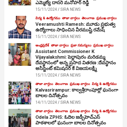
ఎమ్మెల్యే దాసరి మనోహర్ రెడ్డి
15/11/2024
SIRA NEWS
విద్య & ఉద్యోగము
తాజా వార్తలు
తెలంగాణ
ప్రముఖ వార్తలు
Veeramushti Ramesh: మూడు ప్రభుత్వ
ఉద్యోగాలు సాధించిన వీరముష్టి రమేష్
15/11/2024
SIRA NEWS
ఆంధ్రప్రదేశ్
తాజా వార్తలు
ప్రజా సమస్యలు
ప్రముఖ వార్తలు
Assistant Commissioner K
Vijayalakshmi: పెద్దాపురం మరిడమ్మ
దేవస్థానంలో అన్న ప్రసాద వితరణ :దేవస్థానం
అసిస్టెంట్ కమిషనర్ కే విజయలక్ష్మి
15/11/2024
SIRA NEWS
తాజా వార్తలు
తెలంగాణ
ప్రముఖ వార్తలు
విద్య & ఉద్యోగము
Kalvasrirampur: కాల్వశ్రీరాంపూర్లో ఘనంగా
బాలల దినోత్సవం
14/11/2024
SIRA NEWS
తాజా వార్తలు
తెలంగాణ
ప్రముఖ వార్తలు
విద్య & ఉద్యోగము
Odela ZPHS: ఓదెల జ‌డ్పీహెచ్ఎస్
పాఠ‌శాల‌లో ఘనంగా బాలల దినోత్సవం