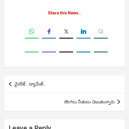
Share this News…
Post
మైలేజ్… డ్యామేజ్…
navigation
దొంగలు నీతులు చెబుతున్నారు
Leave a Reply