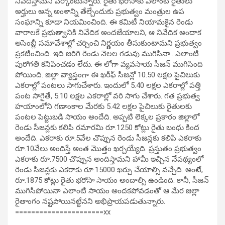
నివేదిస్తామని పేర్కొంటున్నారు. రైతు భరోసాకు ఎలాంటి రైతులు
అర్హులు అన్న అంశాన్ని తేల్చేందుకు ప్రభుత్వం మంత్రుల ఉప
సంఘాన్ని కూడా నియమించింది. ఈ కమిటీ నియామకైన రెండు
వారాలకే ప్రభుత్వానికి నివేదిక అందజేయాలని, ఆ నివేదిక అందాక
అసెంబ్లీ సమావేశాల్లో చర్చించి నిర్ణయం తీసుకుంటామని ప్రభుత్వం
ప్రకటించింది. ఇది జరిగి రెండు నెలల గడువు ముగిసినా.. ఎలాంటి
పురోగతి కనిపించడం లేదు. ఈ లోగా వ్యవసాయ సీజన్ ముగిసింది
పోయింది. జిల్లా వ్యాప్తంగా ఈ ఖరీఫ్ సీజన్లో 10.50 లక్షల పైచిలుకు
ఎకరాల్లో పంటలు సాగుచేశారు. ఇందులో 5.40 లక్షల ఎకరాల్లో పత్తి
పంట సాగైతే, 5.10 లక్షల ఎకరాల్లో వరి సాగు చేశారు. గత ప్రభుత్వ
హయాంలోని గణాంకాల మేరకు 5.42 లక్షల పైచిలుకు రైతులకు
పంటల పెట్టుబడి సాయం అందేది. అప్పటి లెక్కల ప్రకారం జిల్లాలో
రెండు సీజన్లకు కలిపి రమారమి రూ.1250 కోట్లు రైతు బంధు కింద
అందేది. ఎకరాకు రూ.5వేల చొప్పున రెండు సీజన్లకు కలిపి ఎకరాకు
రూ.10వేలు అందిస్తే అంత మొత్తం ఖర్చయ్యేది. ప్రస్తుతం ప్రభుత్వం
ఎకరాకు రూ.7500 చొప్పున అందిస్తామని హామీ ఇచ్చిన నేపథ్యంలో
రెండు సీజన్లకు ఎకరాకు రూ.15000 ఖర్చు చేయాల్సి వచ్చేది. అంటే,
రూ.1875 కోట్లు రైతు భరోసా సాయం అందాల్సి ఉండింది. కానీ, సీజన్
ముగిసిపోయినా ఎలాంటి సాయం అందకపోవడంతో ఆ మేర జిల్లా
రైతాంగం నష్టపోయినట్టేనని అభిప్రాయపడుతున్నారు.
======================xx