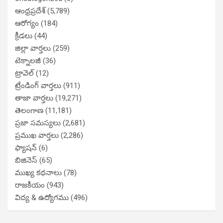
ఆంధ్రప్రదేశ్
(5,789)
ఆరోగ్యం
(184)
క్రీడలు
(44)
జిల్లా వార్తలు
(259)
టెక్నాలజీ
(36)
ట్రావెల్
(12)
ట్రేండింగ్ వార్తలు
(911)
తాజా వార్తలు
(19,271)
తెలంగాణ
(11,181)
ప్రజా సమస్యలు
(2,681)
ప్రముఖ వార్తలు
(2,286)
ఫ్యాషన్
(6)
బిజినెస్
(65)
ముఖ్య కథనాలు
(78)
రాజకీయం
(943)
విద్య & ఉద్యోగము
(496)