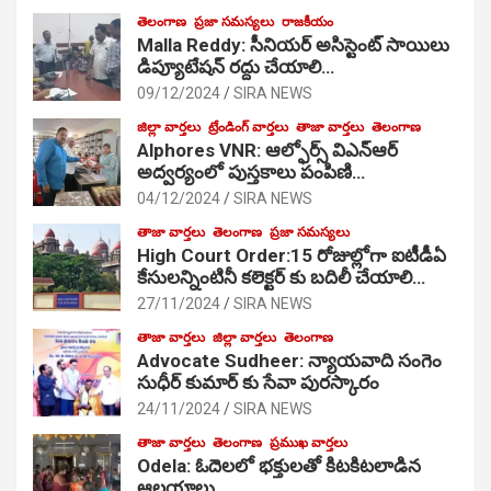
తెలంగాణ
ప్రజా సమస్యలు
రాజకీయం
Malla Reddy: సీనియర్ అసిస్టెంట్ సాయిలు
డిప్యూటేషన్ రద్దు చేయాలి…
09/12/2024
SIRA NEWS
జిల్లా వార్తలు
ట్రేండింగ్ వార్తలు
తాజా వార్తలు
తెలంగాణ
Alphores VNR: ఆల్ఫోర్స్ విఎన్ఆర్
అద్వర్యంలో పుస్తకాలు పంపిణి…
04/12/2024
SIRA NEWS
తాజా వార్తలు
తెలంగాణ
ప్రజా సమస్యలు
High Court Order:15 రోజుల్లోగా ఐటీడీఏ
కేసులన్నింటినీ కలెక్టర్ కు బదిలీ చేయాలి…
27/11/2024
SIRA NEWS
తాజా వార్తలు
జిల్లా వార్తలు
తెలంగాణ
Advocate Sudheer: న్యాయవాది సంగెం
సుధీర్ కుమార్ కు సేవా పురస్కారం
24/11/2024
SIRA NEWS
తాజా వార్తలు
తెలంగాణ
ప్రముఖ వార్తలు
Odela: ఓదెల‌లో భక్తులతో కిటకిటలాడిన
ఆల‌యాలు