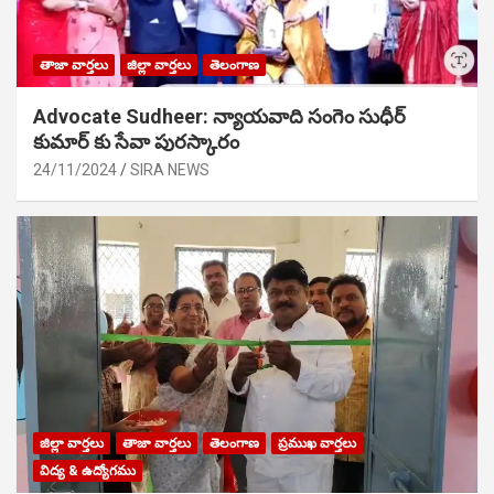
తాజా వార్తలు
జిల్లా వార్తలు
తెలంగాణ
Advocate Sudheer: న్యాయవాది సంగెం సుధీర్
కుమార్ కు సేవా పురస్కారం
24/11/2024
SIRA NEWS
జిల్లా వార్తలు
తాజా వార్తలు
తెలంగాణ
ప్రముఖ వార్తలు
విద్య & ఉద్యోగము