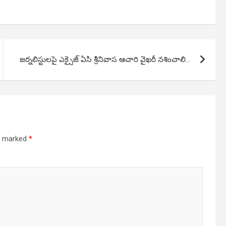
జర్నలిస్టులపై ఎక్సైజ్ ఏసి శ్రీనివాస ఆచారి వైఖరీ నశించాలి…
re marked
*