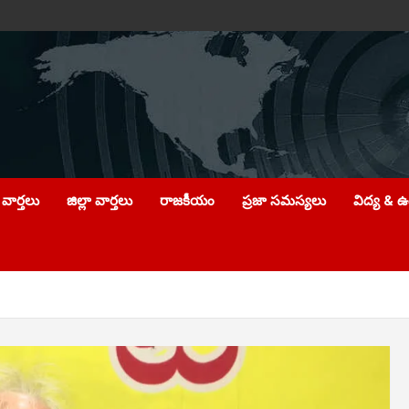
వార్తలు
జిల్లా వార్తలు
రాజకీయం
ప్రజా సమస్యలు
విద్య & 