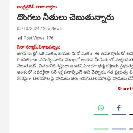
ఆంధ్రప్రదేశ్
తాజా వార్తలు
దొంగలు నీతులు చెబుతున్నారు
05/10/2024
Sira News
Post Views:
176
సిరా న్యూస్,విశాఖపట్నం;
జగన్ ఇంట్లో ఒక మతం, బయట మరో మతం.. ఈ తమాషాలేంటో అని కేంద
గజపతిరాజు విమర్శించారు. విశాఖలో ఆయన మీడియాతో మట్లాడుతూ.
చెబుతుంటే.. వినడానికి కష్టంగా ఉందని,హిందూ ధర్మ రక్షణకు ప్రభుత్
అంశంలో ఎవరికైనా సరే శిక్ష పడాల్సిందే అని చెప్పారు. గత ప్రభుత్
200పైగా ఆలయాల పై దాడులు జరిగాయని,ఆలయాలపై దాడులు చేసిన వ
Share t