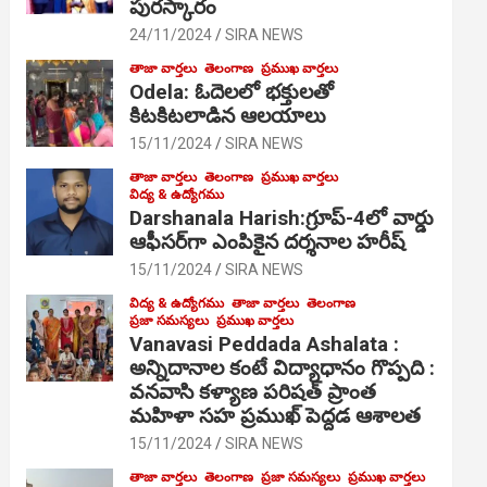
పురస్కారం
24/11/2024
SIRA NEWS
తాజా వార్తలు
తెలంగాణ
ప్రముఖ వార్తలు
Odela: ఓదెల‌లో భక్తులతో
కిటకిటలాడిన ఆల‌యాలు
15/11/2024
SIRA NEWS
తాజా వార్తలు
తెలంగాణ
ప్రముఖ వార్తలు
విద్య & ఉద్యోగము
Darshanala Harish:గ్రూప్-4లో వార్డు
ఆఫీసర్‌గా ఎంపికైన దర్శనాల హరీష్
15/11/2024
SIRA NEWS
విద్య & ఉద్యోగము
తాజా వార్తలు
తెలంగాణ
ప్రజా సమస్యలు
ప్రముఖ వార్తలు
Vanavasi Peddada Ashalata :
అన్నిదానాల కంటే విద్యాధానం గొప్పది :
వనవాసి కళ్యాణ పరిషత్ ప్రాంత
మహిళా సహ ప్రముఖ్ పెద్దడ ఆశాలత
15/11/2024
SIRA NEWS
తాజా వార్తలు
తెలంగాణ
ప్రజా సమస్యలు
ప్రముఖ వార్తలు