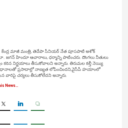
్ర మాజీ మంత్రి, తెదేపా సీనియర్ నేత పూసపాటి అశోక్
. జగన్ హిందూ ఆచారాలు, ధర్మాన్ని పాటించరు. దొంగలు నీతులు
వం కఠిన నిర్ణయాలు తీసుకోవాలని అన్నారు. తిరుమల కల్తీ నెయ్యి
వ విధానాలతో ప్రసాదాల్లో నాణ్యత లోపించిందని,వైసీపీ హయాంలో
ారిపై చర్యలు తీసుకోలేదని అన్నారు.
his News…