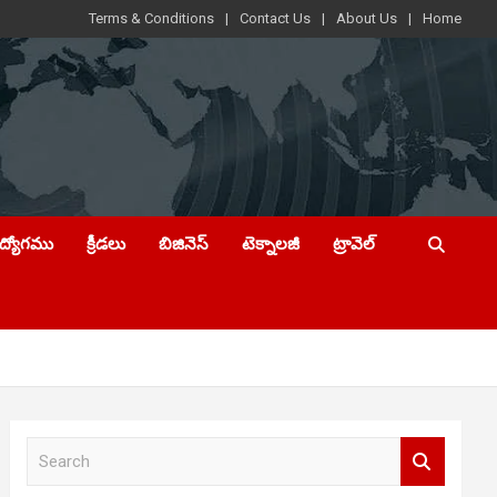
Terms & Conditions
Contact Us
About Us
Home
ఉద్యోగము
క్రీడలు
బిజినెస్
టెక్నాలజీ
ట్రావెల్
S
e
a