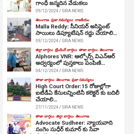
గాంధీ జ‌న్మ‌దిన వేడుక‌లు
09/12/2024
SIRA NEWS
తెలంగాణ
ప్రజా సమస్యలు
రాజకీయం
Malla Reddy: సీనియర్ అసిస్టెంట్
సాయిలు డిప్యూటేషన్ రద్దు చేయాలి…
09/12/2024
SIRA NEWS
జిల్లా వార్తలు
ట్రేండింగ్ వార్తలు
తాజా వార్తలు
తెలంగాణ
Alphores VNR: ఆల్ఫోర్స్ విఎన్ఆర్
అద్వర్యంలో పుస్తకాలు పంపిణి…
04/12/2024
SIRA NEWS
తాజా వార్తలు
తెలంగాణ
ప్రజా సమస్యలు
High Court Order:15 రోజుల్లోగా
ఐటీడీఏ కేసులన్నింటినీ కలెక్టర్ కు బదిలీ
చేయాలి…
27/11/2024
SIRA NEWS
తాజా వార్తలు
జిల్లా వార్తలు
తెలంగాణ
Advocate Sudheer: న్యాయవాది
సంగెం సుధీర్ కుమార్ కు సేవా