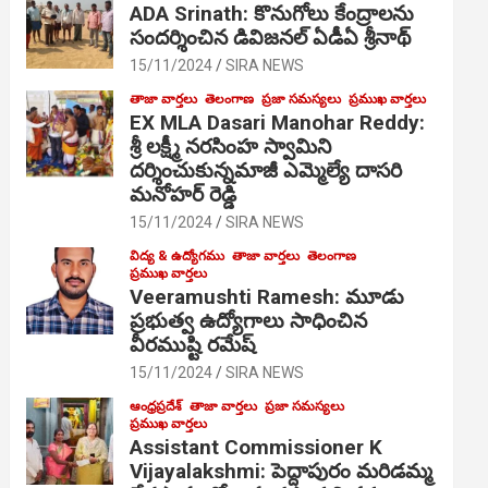
ADA Srinath: కొనుగోలు కేంద్రాల‌ను
సంద‌ర్శించిన డివిజనల్ ఏడీఏ శ్రీనాథ్
15/11/2024
SIRA NEWS
తాజా వార్తలు
తెలంగాణ
ప్రజా సమస్యలు
ప్రముఖ వార్తలు
EX MLA Dasari Manohar Reddy:
శ్రీ లక్ష్మీ నరసింహ స్వామిని
దర్శించుకున్నమాజీ ఎమ్మెల్యే దాసరి
మనోహర్ రెడ్డి
15/11/2024
SIRA NEWS
విద్య & ఉద్యోగము
తాజా వార్తలు
తెలంగాణ
ప్రముఖ వార్తలు
Veeramushti Ramesh: మూడు
ప్రభుత్వ ఉద్యోగాలు సాధించిన
వీరముష్టి రమేష్
15/11/2024
SIRA NEWS
ఆంధ్రప్రదేశ్
తాజా వార్తలు
ప్రజా సమస్యలు
ప్రముఖ వార్తలు
Assistant Commissioner K
Vijayalakshmi: పెద్దాపురం మరిడమ్మ