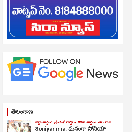
తెలంగాణ
జిల్లా వార్తలు
ట్రేండింగ్ వార్తలు
తాజా వార్తలు
తెలంగాణ
Soniyamma: ఘ‌నంగా సోనియా