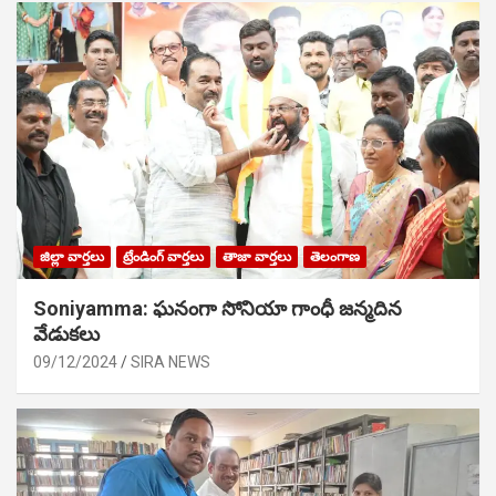
జిల్లా వార్తలు
ట్రేండింగ్ వార్తలు
తాజా వార్తలు
తెలంగాణ
Soniyamma: ఘ‌నంగా సోనియా గాంధీ జ‌న్మ‌దిన
వేడుక‌లు
09/12/2024
SIRA NEWS