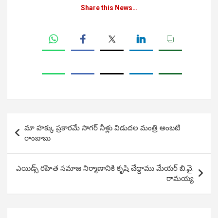
Share this News…
Post
మా హక్కు ప్రకారమే సాగర్ నీళ్లు విడుదల మంత్రి అంబటి
navigation
రాంబాబు
ఎయిడ్స్ రహిత సమాజ నిర్మాణానికి కృషి చేద్దాము మేయర్ బి.వై.
రామయ్య