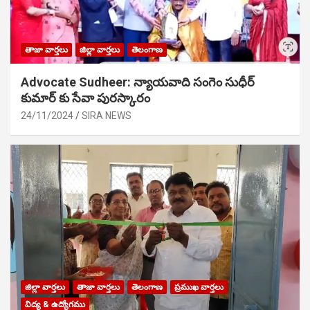
తాజా వార్తలు
జిల్లా వార్తలు
తెలంగాణ
Advocate Sudheer: న్యాయవాది సంగెం సుధీర్
కుమార్ కు సేవా పురస్కారం
24/11/2024
SIRA NEWS
జిల్లా వార్తలు
తాజా వార్తలు
తెలంగాణ
ప్రముఖ వార్తలు
విద్య & ఉద్యోగము