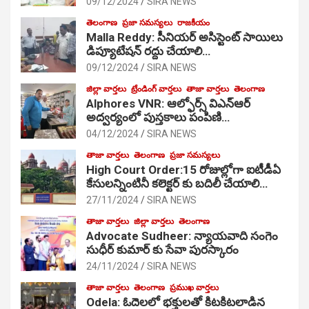
09/12/2024
SIRA NEWS
తెలంగాణ
ప్రజా సమస్యలు
రాజకీయం
Malla Reddy: సీనియర్ అసిస్టెంట్ సాయిలు
డిప్యూటేషన్ రద్దు చేయాలి…
09/12/2024
SIRA NEWS
జిల్లా వార్తలు
ట్రేండింగ్ వార్తలు
తాజా వార్తలు
తెలంగాణ
Alphores VNR: ఆల్ఫోర్స్ విఎన్ఆర్
అద్వర్యంలో పుస్తకాలు పంపిణి…
04/12/2024
SIRA NEWS
తాజా వార్తలు
తెలంగాణ
ప్రజా సమస్యలు
High Court Order:15 రోజుల్లోగా ఐటీడీఏ
కేసులన్నింటినీ కలెక్టర్ కు బదిలీ చేయాలి…
27/11/2024
SIRA NEWS
తాజా వార్తలు
జిల్లా వార్తలు
తెలంగాణ
Advocate Sudheer: న్యాయవాది సంగెం
సుధీర్ కుమార్ కు సేవా పురస్కారం
24/11/2024
SIRA NEWS
తాజా వార్తలు
తెలంగాణ
ప్రముఖ వార్తలు
Odela: ఓదెల‌లో భక్తులతో కిటకిటలాడిన