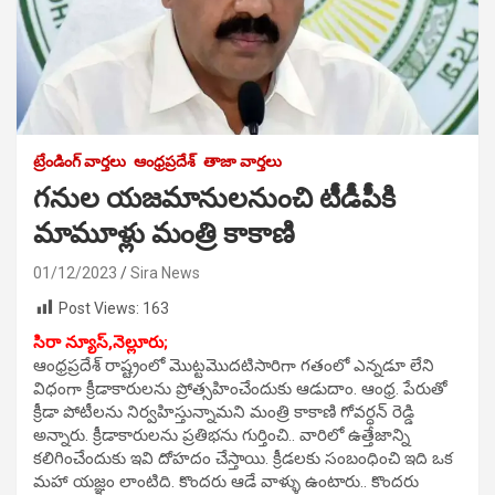
ట్రేండింగ్ వార్తలు
ఆంధ్రప్రదేశ్
తాజా వార్తలు
గనుల యజమానులనుంచి టీడీపీకి
మామూళ్లు మంత్రి కాకాణి
01/12/2023
Sira News
Post Views:
163
సిరా న్యూస్,
నెల్లూరు;
ఆంధ్రప్రదేశ్ రాష్ట్రంలో మొట్టమొదటిసారిగా గతంలో ఎన్నడూ లేని
విధంగా క్రీడాకారులను ప్రోత్సహించేందుకు ఆడుదాం. ఆంధ్ర. పేరుతో
క్రీడా పోటీలను నిర్వహిస్తున్నామని మంత్రి కాకాణి గోవర్ధన్ రెడ్డి
అన్నారు. క్రీడాకారులను ప్రతిభను గుర్తించి.. వారిలో ఉత్తేజాన్ని
కలిగించేందుకు ఇవి దోహదం చేస్తాయి. క్రీడలకు సంబంధించి ఇది ఒక
మహా యజ్ఞం లాంటిది. కొందరు ఆడే వాళ్ళు ఉంటారు.. కొందరు