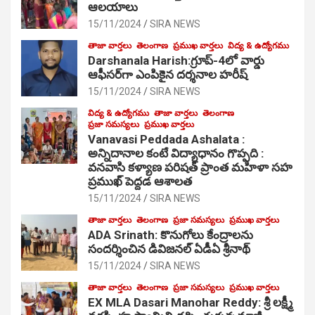
ఆల‌యాలు
15/11/2024
SIRA NEWS
తాజా వార్తలు
తెలంగాణ
ప్రముఖ వార్తలు
విద్య & ఉద్యోగము
Darshanala Harish:గ్రూప్-4లో వార్డు
ఆఫీసర్‌గా ఎంపికైన దర్శనాల హరీష్
15/11/2024
SIRA NEWS
విద్య & ఉద్యోగము
తాజా వార్తలు
తెలంగాణ
ప్రజా సమస్యలు
ప్రముఖ వార్తలు
Vanavasi Peddada Ashalata :
అన్నిదానాల కంటే విద్యాధానం గొప్పది :
వనవాసి కళ్యాణ పరిషత్ ప్రాంత మహిళా సహ
ప్రముఖ్ పెద్దడ ఆశాలత
15/11/2024
SIRA NEWS
తాజా వార్తలు
తెలంగాణ
ప్రజా సమస్యలు
ప్రముఖ వార్తలు
ADA Srinath: కొనుగోలు కేంద్రాల‌ను
సంద‌ర్శించిన డివిజనల్ ఏడీఏ శ్రీనాథ్
15/11/2024
SIRA NEWS
తాజా వార్తలు
తెలంగాణ
ప్రజా సమస్యలు
ప్రముఖ వార్తలు
EX MLA Dasari Manohar Reddy: శ్రీ లక్ష్మీ