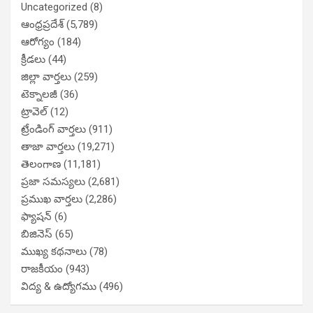
Uncategorized
(8)
ఆంధ్రప్రదేశ్
(5,789)
ఆరోగ్యం
(184)
క్రీడలు
(44)
జిల్లా వార్తలు
(259)
టెక్నాలజీ
(36)
ట్రావెల్
(12)
ట్రేండింగ్ వార్తలు
(911)
తాజా వార్తలు
(19,271)
తెలంగాణ
(11,181)
ప్రజా సమస్యలు
(2,681)
ప్రముఖ వార్తలు
(2,286)
ఫ్యాషన్
(6)
బిజినెస్
(65)
ముఖ్య కథనాలు
(78)
రాజకీయం
(943)
విద్య & ఉద్యోగము
(496)