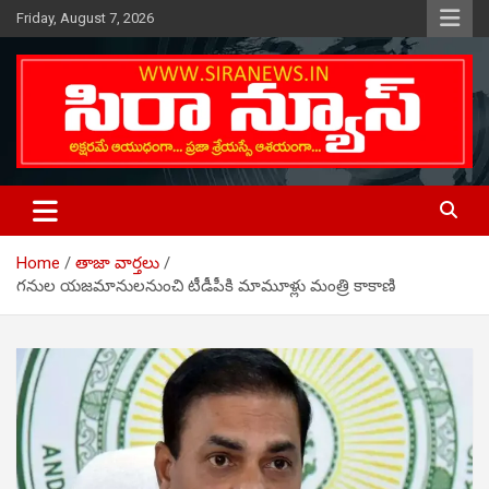
Skip
Friday, August 7, 2026
to
content
Telugu Online News Daily
SIRA NEWS
Home
తాజా వార్తలు
గనుల యజమానులనుంచి టీడీపీకి మామూళ్లు మంత్రి కాకాణి