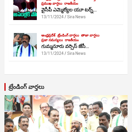
ప్రముఖ వార్తలు
రాజకీయం
వైసీపీ ఎమ్మెల్యేల యూ టర్న్…
13/11/2024
Sira News
ఆంధ్రప్రదేశ్
ట్రేండింగ్ వార్తలు
తాజా వార్తలు
ప్రజా సమస్యలు
రాజకీయం
గుమ్మనూరు వర్సెస్ జేసీ…
13/11/2024
Sira News
ట్రేండింగ్ వార్తలు