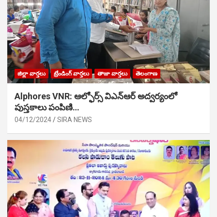
జిల్లా వార్తలు
ట్రేండింగ్ వార్తలు
తాజా వార్తలు
తెలంగాణ
Alphores VNR: ఆల్ఫోర్స్ విఎన్ఆర్ అద్వర్యంలో
పుస్తకాలు పంపిణి…
04/12/2024
SIRA NEWS