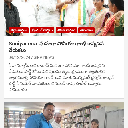
జిల్లా వార్తలు
ట్రేండింగ్ వార్తలు
తాజా వార్తలు
తెలంగాణ
Soniyamma: ఘ‌నంగా సోనియా గాంధీ జ‌న్మ‌దిన
వేడుక‌లు
09/12/2024
SIRA NEWS
సిరా న్యూస్, ఆదిలాబాద్ ఘ‌నంగా సోనియా గాంధీ జ‌న్మ‌దిన
వేడుక‌లు పార్టీ కోసం ప‌ద‌వుల‌ను తృణ ప్రాయంగా త్య‌జించిన
త్యాగమూర్తి సోనియా గాంధీ అని మాజీ మున్సిప‌ల్ చైర్మ‌న్, కాంగ్రెస్
పార్టీ సీనియ‌ర్ నాయ‌కులు దిగంబ‌ర్ రావు పాటిల్ అన్నారు.
సోమవారం…