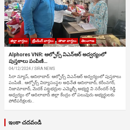
జిల్లా వార్తలు
ట్రేండింగ్ వార్తలు
తాజా వార్తలు
తెలంగాణ
Alphores VNR: ఆల్ఫోర్స్ విఎన్ఆర్ అద్వర్యంలో
పుస్తకాలు పంపిణి…
04/12/2024
SIRA NEWS
సిరా న్యూస్, ఆదిలాబాద్: ఆల్ఫోర్స్ విఎన్ఆర్ అద్వర్యంలో పుస్తకాలు
పంపిణి… ఆల్ఫోర్స్ విద్యాసంస్థల అధినేత ఆదిలాబాద్, కరీంనగర్,
నిజామాబాద్, మెదక్ పట్టభద్రుల ఎమ్మెల్సీ అభ్యర్థి వి నరేందర్ రెడ్డి
అధ్వర్యం లో ఆదిలాబాద్ జిల్లా కేంద్రం లో పలువురు అభ్యర్థులకు
పోటిప‌రీక్ష‌ల‌కు…
ఇంకా చదవండి