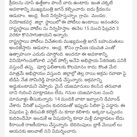
క్రీడలను చూసి ఉత్తేజాం పొందే వారు ఉంటారు. ఇంత చక్కటి
అవకాశాన్ని ముఖ్యమంత్రి జగన్ కల్పించారు. ఐదు క్రీడలను
ఆడుదాం.. ఆంధ్ర.. కింద నిర్వహిస్తున్నాం. గ్రామ.. మండల..
నియోజకవర్గ ..జిల్లా. స్థాయిలో ఈ పోటీలు ఉంటాయి. అనంతరం
రాష్ట్రస్థాయి పోటీల ను నిర్వహిస్తాం. ఈనెల 15 నుంచి ఫిబ్రవరి 3
వరకూ కొనసాగుతాయని అన్నారు.
రాష్ట్రస్థాయి పోటీలు విచేతలకు ముఖ్యమంత్రి జగన్ బహుమతులు
అందజేస్తారు. ఆడుదాం.. ఆంధ్ర.. కోసం గ్రామీణ యువత ఎంతో
ఉత్సాహంగా ఎదురు చూస్తోంది. అందరూ ఈ అవకాశాన్ని
వినియోగించుకోవాలి. ఎగ్జిట్ పోల్స్ అనేవి అభిప్రాయ సేకరణకు పనికి
వస్తుందే తప్ప… పూర్తి ఫలితాలకు కొలమానం కాదు. కొంత మేర
మాత్రమే అభిప్రాయం వస్తుంది. జిల్లాల్లో తెల్ల రాయి అక్రమ రవాణా పై
టిడిపి నేత సోమిరెడ్డి హడావిడి చేస్తున్నారు. అక్రమాన్ని
అడ్డుకుంటామని చెప్పారు. మైన్ యజమానులు కలసిన తరువాత
దాని గురించి మాట్లాడటం లేదు. గనుల యజమానుల నుంచి
మామూళ్లు తీసుకున్నారు. 14 మందికి వాటా ఇవ్వాలని డిమాండ్
చేశారు. వీరితో ఒప్పందం కుదరడంతో ఇప్పుడు సిలికా పై పడ్డారు. ఈ
విషయం పై తిరుపతి కలెక్టర్ ను కూడా కలిశారు. అక్కడా ఒప్పందం
కుదిరిందేమో..అందుకే ఆ విషయాన్ని కూడా మళ్లీ మాట్లాడటం లేదు.
కిరాయికి రాజకీయాలు చేస్తున్నారు. బెదిరింపులు..బ్లాక్ మెయిల్ లు
ఆయనకు అలవాటే నని విమర్శించారు.