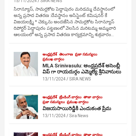
15/11/2024
SIRA NEWS
సిరాన్యూస్, సామర్లకోట పెద్దాపురం మరిడమ్మ దేవస్థానంలో
అన్న ప్రసాద వితరణ :దేవస్థానం అసిస్టెంట్ కమిషనర్ కే
విజయలక్ష్మి * చెక్కును అందజేసిన సామర్లకోట సిరాన్యూస్
రిపోర్టర్ పెద్దాపురం పట్టణంలో వెలసిన మరిటమ్మ అమ్మవారి
ఆలయంలో అన్న ప్రసాద వితరణ కార్యక్రమాన్ని శుక్రవారం…
ఆంధ్రప్రదేశ్
తెలంగాణ
ప్రజా సమస్యలు
ప్రముఖ వార్తలు
MLA Srinivasulu: ఆంధ్రప్రదేశ్ అసెంబ్లీ
విప్ గా రాయదుర్గం ఎమ్మెల్యే శ్రీనివాసులు
13/11/2024
SIRA NEWS
ఆంధ్రప్రదేశ్
ట్రేండింగ్ వార్తలు
తాజా వార్తలు
ప్రజా సమస్యలు
ప్రముఖ వార్తలు
విజయసాయిరెడ్డికి ఎందుకంత ప్రేమ
13/11/2024
Sira News
ఆంధ్రప్రదేశ్
ట్రేండింగ్ వార్తలు
తాజా వార్తలు