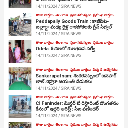
14/11/2024
SIRA NEWS
తాజా వార్తలు
తెలంగాణ
ప్రజా సమస్యలు
ప్రముఖ వార్తలు
Peddapally Goods Train : కాజీపేట-
బల్లార్షా మధ్య రైళ్ల రాకపోకలకు గ్రీన్ సిగ్నల్
14/11/2024
SIRA NEWS
తాజా వార్తలు
తెలంగాణ
ప్రజా సమస్యలు
ప్రముఖ వార్తలు
Odela: ఓదెలలో కులగణన సర్వే
14/11/2024
SIRA NEWS
తాజా వార్తలు
తెలంగాణ
ప్రముఖ వార్తలు
విద్య & ఉద్యోగము
Sankarapatnam: శంకరపట్నంలో జవహర్
లాల్ నెహ్రూ జయంతి వేడుకలు
14/11/2024
SIRA NEWS
తాజా వార్తలు
తెలంగాణ
ప్రజా సమస్యలు
ప్రముఖ వార్తలు
CI Faninder: మిస్టర్ టి రెస్టారెంట్ దొంగతనం
కేసులో ఇద్దరి అరెస్ట్ : సీఐ ఫణిందర్
14/11/2024
SIRA NEWS
తాజా వార్తలు
తెలంగాణ
ప్రముఖ వార్తలు
విద్య & ఉద్యోగము