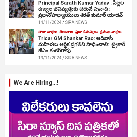
Principal Sarath Kumar Yadav : పిల్లల
ఉజ్వల భవిష్యత్తుకు చదువే పునాది :
ప్రధానోపాధ్యాయులు శరత్ కుమార్ యాదవ్
14/11/2024
SIRA NEWS
తాజా వార్తలు
తెలంగాణ
ప్రజా సమస్యలు
ప్రముఖ వార్తలు
Tricar GM Shankar Rao: ఆదివాసీ
మహిళలు ఆర్థిక ప్రగతిని సాధించాలి: ట్రైకార్
జీఎం శంకర్‌రావు
13/11/2024
SIRA NEWS
We Are Hiring…!