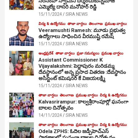
నరసింహ స్వామిని దర్శించుకున్నమాజీ
ఎమ్మెల్యే దాసరి మనోహర్ రెడ్డి
15/11/2024
SIRA NEWS
విద్య & ఉద్యోగము
తాజా వార్తలు
తెలంగాణ
ప్రముఖ వార్తలు
Veeramushti Ramesh: మూడు ప్రభుత్వ
ఉద్యోగాలు సాధించిన వీరముష్టి రమేష్
15/11/2024
SIRA NEWS
ఆంధ్రప్రదేశ్
తాజా వార్తలు
ప్రజా సమస్యలు
ప్రముఖ వార్తలు
Assistant Commissioner K
Vijayalakshmi: పెద్దాపురం మరిడమ్మ
దేవస్థానంలో అన్న ప్రసాద వితరణ :దేవస్థానం
అసిస్టెంట్ కమిషనర్ కే విజయలక్ష్మి
15/11/2024
SIRA NEWS
తాజా వార్తలు
తెలంగాణ
ప్రముఖ వార్తలు
విద్య & ఉద్యోగము
Kalvasrirampur: కాల్వశ్రీరాంపూర్లో ఘనంగా
బాలల దినోత్సవం
14/11/2024
SIRA NEWS
తాజా వార్తలు
తెలంగాణ
ప్రముఖ వార్తలు
విద్య & ఉద్యోగము
Odela ZPHS: ఓదెల జ‌డ్పీహెచ్ఎస్
పాఠ‌శాల‌లో ఘనంగా బాలల దినోత్సవం