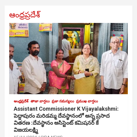
ఆంధ్రప్రదేశ్
ఆంధ్రప్రదేశ్
తాజా వార్తలు
ప్రజా సమస్యలు
ప్రముఖ వార్తలు
Assistant Commissioner K Vijayalakshmi:
పెద్దాపురం మరిడమ్మ దేవస్థానంలో అన్న ప్రసాద
వితరణ :దేవస్థానం అసిస్టెంట్ కమిషనర్ కే
విజయలక్ష్మి