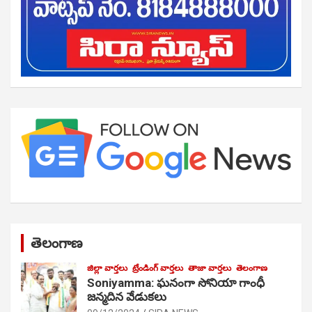
తెలంగాణ
జిల్లా వార్తలు
ట్రేండింగ్ వార్తలు
తాజా వార్తలు
తెలంగాణ
Soniyamma: ఘ‌నంగా సోనియా గాంధీ
జ‌న్మ‌దిన వేడుక‌లు