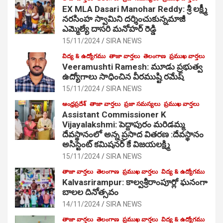
EX MLA Dasari Manohar Reddy: శ్రీ లక్ష్మీ
నరసింహ స్వామిని దర్శించుకున్నమాజీ
ఎమ్మెల్యే దాసరి మనోహర్ రెడ్డి
15/11/2024
SIRA NEWS
విద్య & ఉద్యోగము
తాజా వార్తలు
తెలంగాణ
ప్రముఖ వార్తలు
Veeramushti Ramesh: మూడు ప్రభుత్వ
ఉద్యోగాలు సాధించిన వీరముష్టి రమేష్
15/11/2024
SIRA NEWS
ఆంధ్రప్రదేశ్
తాజా వార్తలు
ప్రజా సమస్యలు
ప్రముఖ వార్తలు
Assistant Commissioner K
Vijayalakshmi: పెద్దాపురం మరిడమ్మ
దేవస్థానంలో అన్న ప్రసాద వితరణ :దేవస్థానం
అసిస్టెంట్ కమిషనర్ కే విజయలక్ష్మి
15/11/2024
SIRA NEWS
తాజా వార్తలు
తెలంగాణ
ప్రముఖ వార్తలు
విద్య & ఉద్యోగము
Kalvasrirampur: కాల్వశ్రీరాంపూర్లో ఘనంగా
బాలల దినోత్సవం
14/11/2024
SIRA NEWS
తాజా వార్తలు
తెలంగాణ
ప్రముఖ వార్తలు
విద్య & ఉద్యోగము