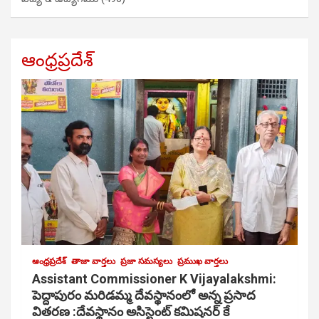
ఆంధ్రప్రదేశ్
ఆంధ్రప్రదేశ్
తాజా వార్తలు
ప్రజా సమస్యలు
ప్రముఖ వార్తలు
Assistant Commissioner K Vijayalakshmi:
పెద్దాపురం మరిడమ్మ దేవస్థానంలో అన్న ప్రసాద
వితరణ :దేవస్థానం అసిస్టెంట్ కమిషనర్ కే