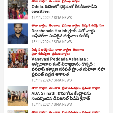
తాజా వార్తలు
తెలంగాణ
ప్రముఖ వార్తలు
Odela: ఓదెల‌లో భక్తులతో కిటకిటలాడిన
ఆల‌యాలు
15/11/2024
SIRA NEWS
తాజా వార్తలు
తెలంగాణ
ప్రముఖ వార్తలు
విద్య & ఉద్యోగము
Darshanala Harish:గ్రూప్-4లో వార్డు
ఆఫీసర్‌గా ఎంపికైన దర్శనాల హరీష్
15/11/2024
SIRA NEWS
విద్య & ఉద్యోగము
తాజా వార్తలు
తెలంగాణ
ప్రజా సమస్యలు
ప్రముఖ వార్తలు
Vanavasi Peddada Ashalata :
అన్నిదానాల కంటే విద్యాధానం గొప్పది :
వనవాసి కళ్యాణ పరిషత్ ప్రాంత మహిళా సహ
ప్రముఖ్ పెద్దడ ఆశాలత
15/11/2024
SIRA NEWS
తాజా వార్తలు
తెలంగాణ
ప్రజా సమస్యలు
ప్రముఖ వార్తలు
ADA Srinath: కొనుగోలు కేంద్రాల‌ను
సంద‌ర్శించిన డివిజనల్ ఏడీఏ శ్రీనాథ్
15/11/2024
SIRA NEWS
తాజా వార్తలు
తెలంగాణ
ప్రజా సమస్యలు
ప్రముఖ వార్తలు