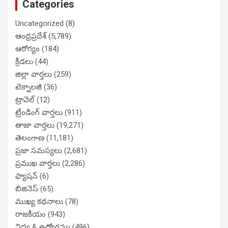
Categories
Uncategorized
(8)
ఆంధ్రప్రదేశ్
(5,789)
ఆరోగ్యం
(184)
క్రీడలు
(44)
జిల్లా వార్తలు
(259)
టెక్నాలజీ
(36)
ట్రావెల్
(12)
ట్రేండింగ్ వార్తలు
(911)
తాజా వార్తలు
(19,271)
తెలంగాణ
(11,181)
ప్రజా సమస్యలు
(2,681)
ప్రముఖ వార్తలు
(2,286)
ఫ్యాషన్
(6)
బిజినెస్
(65)
ముఖ్య కథనాలు
(78)
రాజకీయం
(943)
విద్య & ఉద్యోగము
(496)