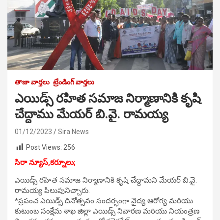
తాజా వార్తలు
ట్రేండింగ్ వార్తలు
ఎయిడ్స్ రహిత సమాజ నిర్మాణానికి కృషి
చేద్దాము మేయర్ బి.వై. రామయ్య
01/12/2023
Sira News
Post Views:
256
సిరా న్యూస్,కర్నూలు;
ఎయిడ్స్ రహిత సమాజ నిర్మాణానికి కృషి చేద్దామని మేయర్ బి.వై.
రామయ్య పిలుపునిచ్చారు.
*ప్రపంచ ఎయిడ్స్ దినోత్సవం సందర్భంగా వైద్య ఆరోగ్య మరియు
కుటుంబ సంక్షేమ శాఖ జిల్లా ఎయిడ్స్ నివారణ మరియు నియంత్రణ