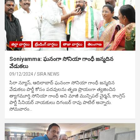
జిల్లా వార్తలు
ట్రేండింగ్ వార్తలు
తాజా వార్తలు
తెలంగాణ
Soniyamma: ఘ‌నంగా సోనియా గాంధీ జ‌న్మ‌దిన
వేడుక‌లు
09/12/2024
SIRA NEWS
సిరా న్యూస్, ఆదిలాబాద్ ఘ‌నంగా సోనియా గాంధీ జ‌న్మ‌దిన
వేడుక‌లు పార్టీ కోసం ప‌ద‌వుల‌ను తృణ ప్రాయంగా త్య‌జించిన
త్యాగమూర్తి సోనియా గాంధీ అని మాజీ మున్సిప‌ల్ చైర్మ‌న్, కాంగ్రెస్
పార్టీ సీనియ‌ర్ నాయ‌కులు దిగంబ‌ర్ రావు పాటిల్ అన్నారు.
సోమవారం…