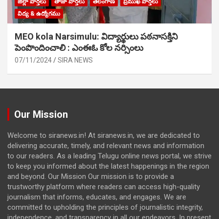
జిల్లా వార్తలు
తాజా వార్తలు
తెలంగాణ
ప్రముఖ వార్తలు
విద్య & ఉద్యోగము
MEO kola Narsimulu: విద్యార్థులు పఠ‌నాసక్తిని
పెంపొందించాలి : ఎంఈఓ కోల నర్సింలు
07/11/2024
SIRA NEWS
Our Mission
Welcome to siranews.in! At siranews.in, we are dedicated to
delivering accurate, timely, and relevant news and information
to our readers. As a leading Telugu online news portal, we strive
to keep you informed about the latest happenings in the region
and beyond. Our Mission Our mission is to provide a
trustworthy platform where readers can access high-quality
journalism that informs, educates, and engages. We are
committed to upholding the principles of journalistic integrity,
independence, and transparency in all our endeavors. In present