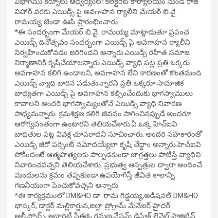
విభాగము కర్నూలు ఆధ్వర్యంలో కలెక్టరేట్ కార్యాలయం నుండి రాజ్
విహార్ వరకు ఎయిడ్స్ పై అవగాహన ర్యాలీని మేయర్ బి.వై.
రామయ్య జెండా ఊపి ప్రారంభించారు.
*ఈ సందర్భంగా మేయర్ బి.వై. రామయ్య మాట్లాడుతూ ప్రపంచ
ఎయిడ్స్ దినోత్సవం సందర్భంగా ఎయిడ్స్ పై అవగాహన ర్యాలీని
నిర్వహించుకోవడం జరిగిందని అన్నారు.ఎయిడ్స్ రహిత సమాజ
నిర్మాణానికి కృషిచేయాలన్నారు.ఎయిడ్స్ వ్యాధి పట్ల ప్రతి ఒక్కరు
అవగాహన కలిగి ఉండాలని, అవగాహన లేని కారణంతో కొంతమంది
ఎయిడ్స్ వ్యాధి బారిన పడుతున్నారని ప్రతి ఒక్కరూ సామాజిక
బాధ్యతగా ఎయిడ్స్ పై అవగాహన కల్పించేందుకు భాగస్వాములు
కావాలని అందరి భాగస్వామ్యంతోనే ఎయిడ్స్‌ వ్యాధి నివారణ
సాధ్యమన్నారు. క్రమశిక్షణ కలిగి జీవనం సాగించినప్పుడే అందరూ
ఆరోగ్యవంతంగా ఉంటారని తెలియచేశారు.ఏ ఒక్క హెచ్ఐవి
బాధితుల పట్ల వివక్ష చూపరాదని సూచించారు. అందరి సహకారంతో
ఎయిడ్స్ జీరో పర్సెంట్ నమోదయ్యేలా కృషి చేద్దాం అన్నారు.హెచ్ఐవి
సోకిందంటే ఆత్మహత్యలకు పాల్పడకుండా జాగ్రత్తలు పాటిస్తే వ్యాధిని
నివారించవచ్చని తెలియచేశారు. ప్రభుత్వ ఆస్పత్రుల ద్వారా అందించే
మందులను క్రమం తప్పకుండా ఉపయోగిస్తే జీవిత కాలాన్ని
గణనీయంగా పెంచుకోవచ్చని అన్నారు
*ఈ కార్యక్రమంలో DM&HO డా. రామ గిడ్డయ్య,అడిషనల్ DM&HO
భాస్కర్, డాక్టర్ మల్లికార్జున,జిల్లా ప్రోగ్రామ్ మేనేజర్ హైదర్
అలీ,స్పోర్ట్స్ అథారిటీ సీఈఓ రమణ,నేస్తమ్ డిస్ట్రిక్ట్ లెవెల్ పాజిటివ్