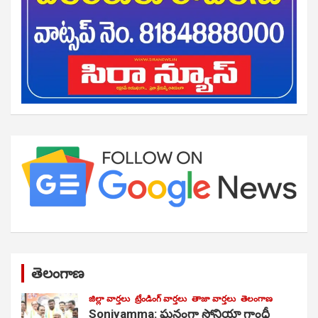
తెలంగాణ
జిల్లా వార్తలు
ట్రేండింగ్ వార్తలు
తాజా వార్తలు
తెలంగాణ
Soniyamma: ఘ‌నంగా సోనియా గాంధీ