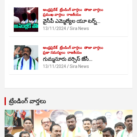
ఆంధ్రప్రదేశ్
ట్రేండింగ్ వార్తలు
తాజా వార్తలు
ప్రముఖ వార్తలు
రాజకీయం
వైసీపీ ఎమ్మెల్యేల యూ టర్న్…
13/11/2024
Sira News
ఆంధ్రప్రదేశ్
ట్రేండింగ్ వార్తలు
తాజా వార్తలు
ప్రజా సమస్యలు
రాజకీయం
గుమ్మనూరు వర్సెస్ జేసీ…
13/11/2024
Sira News
ట్రేండింగ్ వార్తలు