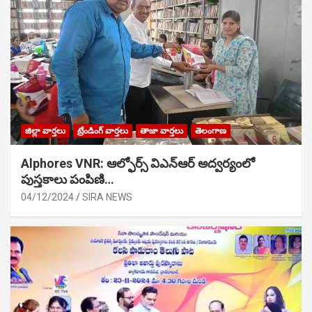
జిల్లా వార్తలు
ట్రేండింగ్ వార్తలు
తాజా వార్తలు
తెలంగాణ
Alphores VNR: ఆల్ఫోర్స్ విఎన్ఆర్ అద్వర్యంలో
పుస్తకాలు పంపిణి…
04/12/2024
SIRA NEWS