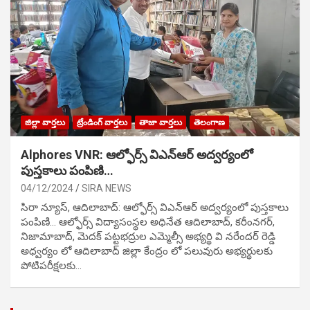
జిల్లా వార్తలు
ట్రేండింగ్ వార్తలు
తాజా వార్తలు
తెలంగాణ
Alphores VNR: ఆల్ఫోర్స్ విఎన్ఆర్ అద్వర్యంలో
పుస్తకాలు పంపిణి…
04/12/2024
SIRA NEWS
సిరా న్యూస్, ఆదిలాబాద్: ఆల్ఫోర్స్ విఎన్ఆర్ అద్వర్యంలో పుస్తకాలు
పంపిణి… ఆల్ఫోర్స్ విద్యాసంస్థల అధినేత ఆదిలాబాద్, కరీంనగర్,
నిజామాబాద్, మెదక్ పట్టభద్రుల ఎమ్మెల్సీ అభ్యర్థి వి నరేందర్ రెడ్డి
అధ్వర్యం లో ఆదిలాబాద్ జిల్లా కేంద్రం లో పలువురు అభ్యర్థులకు
పోటిప‌రీక్ష‌ల‌కు…