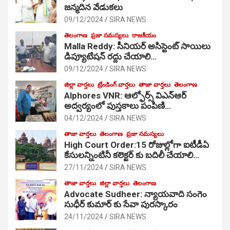
జ‌న్మ‌దిన వేడుక‌లు
09/12/2024
SIRA NEWS
తెలంగాణ
ప్రజా సమస్యలు
రాజకీయం
Malla Reddy: సీనియర్ అసిస్టెంట్ సాయిలు
డిప్యూటేషన్ రద్దు చేయాలి…
09/12/2024
SIRA NEWS
జిల్లా వార్తలు
ట్రేండింగ్ వార్తలు
తాజా వార్తలు
తెలంగాణ
Alphores VNR: ఆల్ఫోర్స్ విఎన్ఆర్
అద్వర్యంలో పుస్తకాలు పంపిణి…
04/12/2024
SIRA NEWS
తాజా వార్తలు
తెలంగాణ
ప్రజా సమస్యలు
High Court Order:15 రోజుల్లోగా ఐటీడీఏ
కేసులన్నింటినీ కలెక్టర్ కు బదిలీ చేయాలి…
27/11/2024
SIRA NEWS
తాజా వార్తలు
జిల్లా వార్తలు
తెలంగాణ
Advocate Sudheer: న్యాయవాది సంగెం
సుధీర్ కుమార్ కు సేవా పురస్కారం
24/11/2024
SIRA NEWS