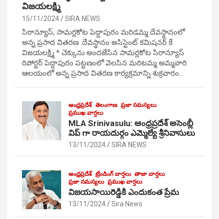
విజయలక్ష్మి
15/11/2024
SIRA NEWS
సిరాన్యూస్, సామర్లకోట పెద్దాపురం మరిడమ్మ దేవస్థానంలో
అన్న ప్రసాద వితరణ :దేవస్థానం అసిస్టెంట్ కమిషనర్ కే
విజయలక్ష్మి * చెక్కును అందజేసిన సామర్లకోట సిరాన్యూస్
రిపోర్టర్ పెద్దాపురం పట్టణంలో వెలసిన మరిటమ్మ అమ్మవారి
ఆలయంలో అన్న ప్రసాద వితరణ కార్యక్రమాన్ని శుక్రవారం…
ఆంధ్రప్రదేశ్
తెలంగాణ
ప్రజా సమస్యలు
ప్రముఖ వార్తలు
MLA Srinivasulu: ఆంధ్రప్రదేశ్ అసెంబ్లీ
విప్ గా రాయదుర్గం ఎమ్మెల్యే శ్రీనివాసులు
13/11/2024
SIRA NEWS
ఆంధ్రప్రదేశ్
ట్రేండింగ్ వార్తలు
తాజా వార్తలు
ప్రజా సమస్యలు
ప్రముఖ వార్తలు
విజయసాయిరెడ్డికి ఎందుకంత ప్రేమ
13/11/2024
Sira News