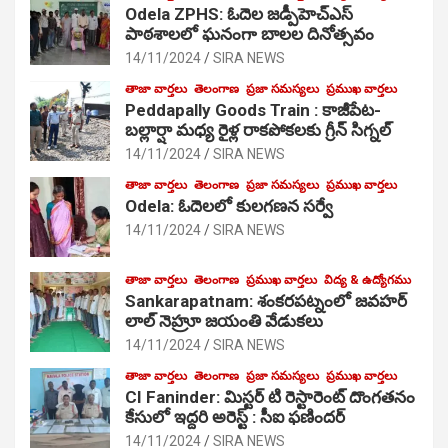
Odela ZPHS: ఓదెల జ‌డ్పీహెచ్ఎస్
పాఠ‌శాల‌లో ఘనంగా బాలల దినోత్సవం
14/11/2024
SIRA NEWS
తాజా వార్తలు
తెలంగాణ
ప్రజా సమస్యలు
ప్రముఖ వార్తలు
Peddapally Goods Train : కాజీపేట-
బల్లార్షా మధ్య రైళ్ల రాకపోకలకు గ్రీన్ సిగ్నల్
14/11/2024
SIRA NEWS
తాజా వార్తలు
తెలంగాణ
ప్రజా సమస్యలు
ప్రముఖ వార్తలు
Odela: ఓదెలలో కులగణన సర్వే
14/11/2024
SIRA NEWS
తాజా వార్తలు
తెలంగాణ
ప్రముఖ వార్తలు
విద్య & ఉద్యోగము
Sankarapatnam: శంకరపట్నంలో జవహర్
లాల్ నెహ్రూ జయంతి వేడుకలు
14/11/2024
SIRA NEWS
తాజా వార్తలు
తెలంగాణ
ప్రజా సమస్యలు
ప్రముఖ వార్తలు
CI Faninder: మిస్టర్ టి రెస్టారెంట్ దొంగతనం
కేసులో ఇద్దరి అరెస్ట్ : సీఐ ఫణిందర్
14/11/2024
SIRA NEWS