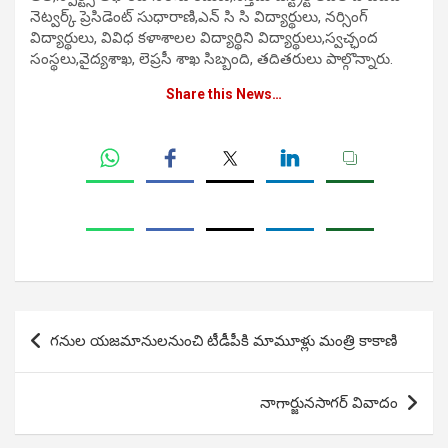
నెట్వర్క్ ప్రెసిడెంట్ సుధారాణి,ఎన్ సి సి విద్యార్థులు, నర్సింగ్
విద్యార్థులు, వివిధ కళాశాలల విద్యార్థిని విద్యార్థులు,స్వచ్ఛంద
సంస్థలు,వైద్యశాఖ, లెప్రసీ శాఖ సిబ్బంది, తదితరులు పాల్గొన్నారు.
Share this News…
Post
గనుల యజమానులనుంచి టీడీపీకి మామూళ్లు మంత్రి కాకాణి
navigation
నాగార్జునసాగర్ వివాదం