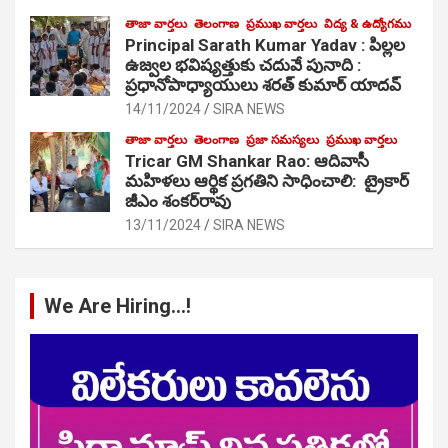
తాజా వార్తలు
తెలంగాణ
ప్రముఖ వార్తలు
విద్య & ఉద్యోగము
Principal Sarath Kumar Yadav : పిల్లల
ఉజ్వల భవిష్యత్తుకు చదువే పునాది :
ప్రధానోపాధ్యాయులు శరత్ కుమార్ యాదవ్
14/11/2024
SIRA NEWS
తాజా వార్తలు
తెలంగాణ
ప్రజా సమస్యలు
ప్రముఖ వార్తలు
Tricar GM Shankar Rao: ఆదివాసీ
మహిళలు ఆర్థిక ప్రగతిని సాధించాలి: ట్రైకార్
జీఎం శంకర్‌రావు
13/11/2024
SIRA NEWS
We Are Hiring…!