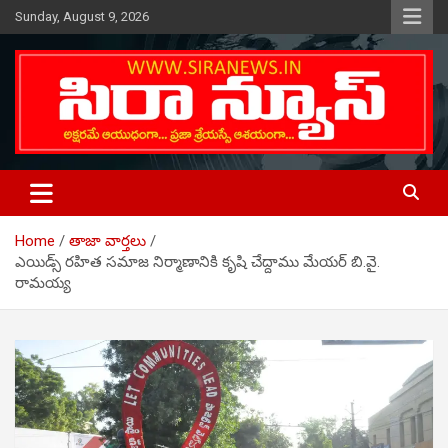
Skip
Sunday, August 9, 2026
to
content
Telugu Online News Daily
SIRA NEWS
Home
తాజా వార్తలు
ఎయిడ్స్ రహిత సమాజ నిర్మాణానికి కృషి చేద్దాము మేయర్ బి.వై.
రామయ్య