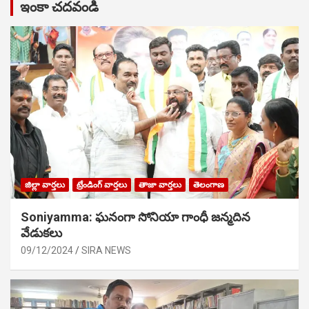
ఇంకా చదవండి
జిల్లా వార్తలు
ట్రేండింగ్ వార్తలు
తాజా వార్తలు
తెలంగాణ
Soniyamma: ఘ‌నంగా సోనియా గాంధీ జ‌న్మ‌దిన
వేడుక‌లు
09/12/2024
SIRA NEWS