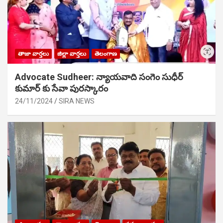
తాజా వార్తలు
జిల్లా వార్తలు
తెలంగాణ
Advocate Sudheer: న్యాయవాది సంగెం సుధీర్
కుమార్ కు సేవా పురస్కారం
24/11/2024
SIRA NEWS