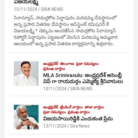
విజయలక్ష్మి
15/11/2024
SIRA NEWS
సిరాన్యూస్, సామర్లకోట పెద్దాపురం మరిడమ్మ దేవస్థానంలో
అన్న ప్రసాద వితరణ :దేవస్థానం అసిస్టెంట్ కమిషనర్ కే
విజయలక్ష్మి * చెక్కును అందజేసిన సామర్లకోట సిరాన్యూస్
రిపోర్టర్ పెద్దాపురం పట్టణంలో వెలసిన మరిటమ్మ అమ్మవారి
ఆలయంలో అన్న ప్రసాద వితరణ కార్యక్రమాన్ని శుక్రవారం…
ఆంధ్రప్రదేశ్
తెలంగాణ
ప్రజా సమస్యలు
ప్రముఖ వార్తలు
MLA Srinivasulu: ఆంధ్రప్రదేశ్ అసెంబ్లీ
విప్ గా రాయదుర్గం ఎమ్మెల్యే శ్రీనివాసులు
13/11/2024
SIRA NEWS
ఆంధ్రప్రదేశ్
ట్రేండింగ్ వార్తలు
తాజా వార్తలు
ప్రజా సమస్యలు
ప్రముఖ వార్తలు
విజయసాయిరెడ్డికి ఎందుకంత ప్రేమ
13/11/2024
Sira News