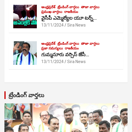
ఆంధ్రప్రదేశ్
ట్రేండింగ్ వార్తలు
తాజా వార్తలు
ప్రముఖ వార్తలు
రాజకీయం
వైసీపీ ఎమ్మెల్యేల యూ టర్న్…
13/11/2024
Sira News
ఆంధ్రప్రదేశ్
ట్రేండింగ్ వార్తలు
తాజా వార్తలు
ప్రజా సమస్యలు
రాజకీయం
గుమ్మనూరు వర్సెస్ జేసీ…
13/11/2024
Sira News
ట్రేండింగ్ వార్తలు