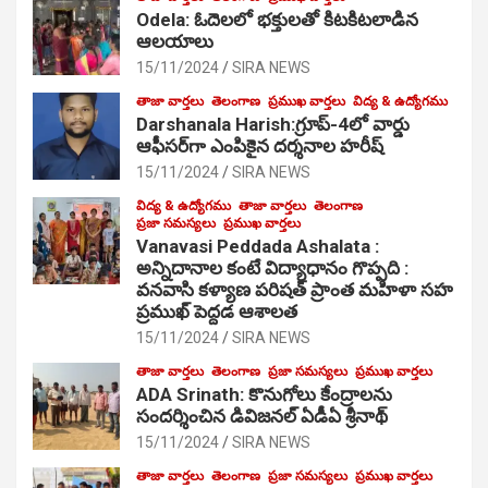
Odela: ఓదెల‌లో భక్తులతో కిటకిటలాడిన
ఆల‌యాలు
15/11/2024
SIRA NEWS
తాజా వార్తలు
తెలంగాణ
ప్రముఖ వార్తలు
విద్య & ఉద్యోగము
Darshanala Harish:గ్రూప్-4లో వార్డు
ఆఫీసర్‌గా ఎంపికైన దర్శనాల హరీష్
15/11/2024
SIRA NEWS
విద్య & ఉద్యోగము
తాజా వార్తలు
తెలంగాణ
ప్రజా సమస్యలు
ప్రముఖ వార్తలు
Vanavasi Peddada Ashalata :
అన్నిదానాల కంటే విద్యాధానం గొప్పది :
వనవాసి కళ్యాణ పరిషత్ ప్రాంత మహిళా సహ
ప్రముఖ్ పెద్దడ ఆశాలత
15/11/2024
SIRA NEWS
తాజా వార్తలు
తెలంగాణ
ప్రజా సమస్యలు
ప్రముఖ వార్తలు
ADA Srinath: కొనుగోలు కేంద్రాల‌ను
సంద‌ర్శించిన డివిజనల్ ఏడీఏ శ్రీనాథ్
15/11/2024
SIRA NEWS
తాజా వార్తలు
తెలంగాణ
ప్రజా సమస్యలు
ప్రముఖ వార్తలు