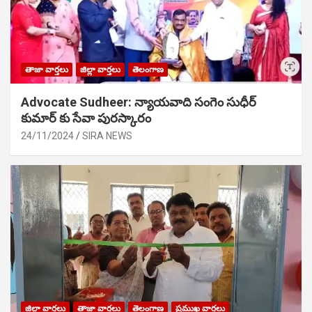
తాజా వార్తలు
జిల్లా వార్తలు
తెలంగాణ
Advocate Sudheer: న్యాయవాది సంగెం సుధీర్
కుమార్ కు సేవా పురస్కారం
24/11/2024
SIRA NEWS
జిల్లా వార్తలు
తాజా వార్తలు
తెలంగాణ
ప్రముఖ వార్తలు