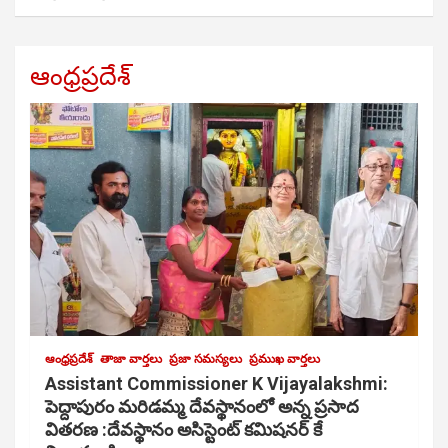
ఆంధ్రప్రదేశ్
ఆంధ్రప్రదేశ్
తాజా వార్తలు
ప్రజా సమస్యలు
ప్రముఖ వార్తలు
Assistant Commissioner K Vijayalakshmi:
పెద్దాపురం మరిడమ్మ దేవస్థానంలో అన్న ప్రసాద
వితరణ :దేవస్థానం అసిస్టెంట్ కమిషనర్ కే