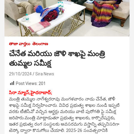
తాజా వార్తలు
తెలంగాణ
చేనేత మరియు జౌళి శాఖపై మంత్రి
తుమ్మల సమీక్ష
29/10/2024
Sira News
Post Views:
201
సిరా న్యూస్,హైదరాబాద్;
మంత్రి తుమ్మల నాగేశ్వరరావు మంగళవారం నాడు చేనేత, జౌళీ
శాఖపై సమీక్ష నిర్వహించారు. వివిధ ప్రభుత్వ శాఖల నుండి ఇప్పటి
వరకు టీజీసీవో వచ్చిన ఆర్డర్లు మరియు వాటి పురోగతి పై సమీక్ష
జరిపారు.మంత్రి మాట్లాడుతూ ప్రభుత్వ శాఖలకు, కార్పొరేషన్లకు,
ఇతర ప్రభుత్వ రంగ సంస్థలకు అవసరమగు వస్త్రాన్ని తప్పనిసరిగా
టెస్కో ద్వారా కొనుగోలు చేయాలి. 2025-26 సంవత్సరానికి