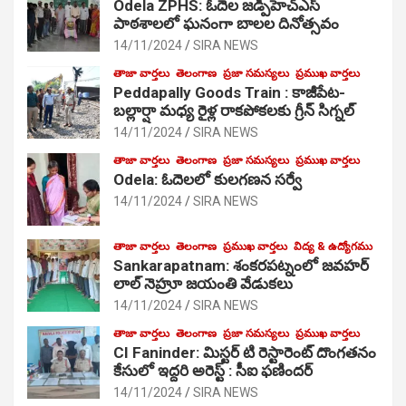
Odela ZPHS: ఓదెల జ‌డ్పీహెచ్ఎస్
పాఠ‌శాల‌లో ఘనంగా బాలల దినోత్సవం
14/11/2024
SIRA NEWS
తాజా వార్తలు
తెలంగాణ
ప్రజా సమస్యలు
ప్రముఖ వార్తలు
Peddapally Goods Train : కాజీపేట-
బల్లార్షా మధ్య రైళ్ల రాకపోకలకు గ్రీన్ సిగ్నల్
14/11/2024
SIRA NEWS
తాజా వార్తలు
తెలంగాణ
ప్రజా సమస్యలు
ప్రముఖ వార్తలు
Odela: ఓదెలలో కులగణన సర్వే
14/11/2024
SIRA NEWS
తాజా వార్తలు
తెలంగాణ
ప్రముఖ వార్తలు
విద్య & ఉద్యోగము
Sankarapatnam: శంకరపట్నంలో జవహర్
లాల్ నెహ్రూ జయంతి వేడుకలు
14/11/2024
SIRA NEWS
తాజా వార్తలు
తెలంగాణ
ప్రజా సమస్యలు
ప్రముఖ వార్తలు
CI Faninder: మిస్టర్ టి రెస్టారెంట్ దొంగతనం
కేసులో ఇద్దరి అరెస్ట్ : సీఐ ఫణిందర్
14/11/2024
SIRA NEWS