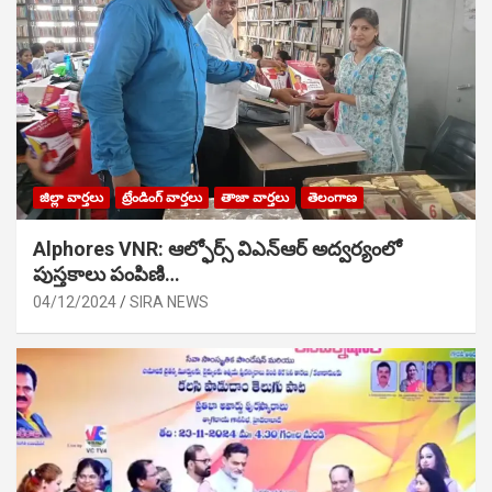
జిల్లా వార్తలు
ట్రేండింగ్ వార్తలు
తాజా వార్తలు
తెలంగాణ
Alphores VNR: ఆల్ఫోర్స్ విఎన్ఆర్ అద్వర్యంలో
పుస్తకాలు పంపిణి…
04/12/2024
SIRA NEWS