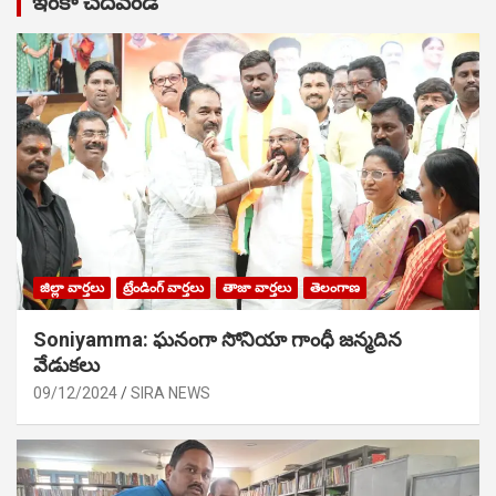
ఇంకా చదవండి
జిల్లా వార్తలు
ట్రేండింగ్ వార్తలు
తాజా వార్తలు
తెలంగాణ
Soniyamma: ఘ‌నంగా సోనియా గాంధీ జ‌న్మ‌దిన
వేడుక‌లు
09/12/2024
SIRA NEWS