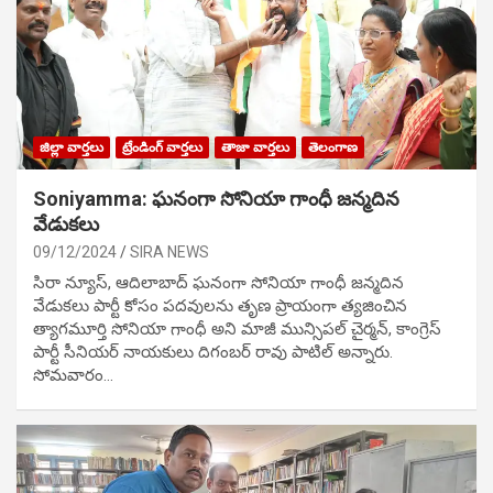
జిల్లా వార్తలు
ట్రేండింగ్ వార్తలు
తాజా వార్తలు
తెలంగాణ
Soniyamma: ఘ‌నంగా సోనియా గాంధీ జ‌న్మ‌దిన
వేడుక‌లు
09/12/2024
SIRA NEWS
సిరా న్యూస్, ఆదిలాబాద్ ఘ‌నంగా సోనియా గాంధీ జ‌న్మ‌దిన
వేడుక‌లు పార్టీ కోసం ప‌ద‌వుల‌ను తృణ ప్రాయంగా త్య‌జించిన
త్యాగమూర్తి సోనియా గాంధీ అని మాజీ మున్సిప‌ల్ చైర్మ‌న్, కాంగ్రెస్
పార్టీ సీనియ‌ర్ నాయ‌కులు దిగంబ‌ర్ రావు పాటిల్ అన్నారు.
సోమవారం…