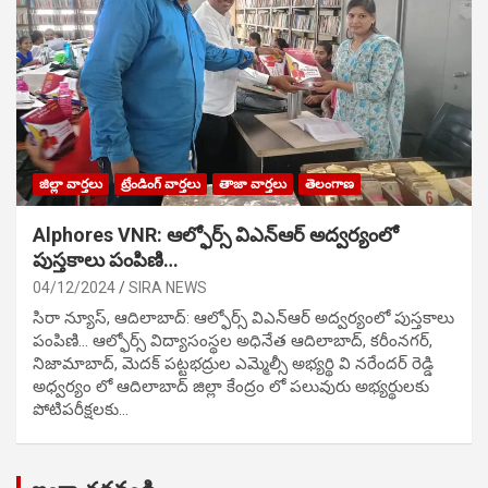
జిల్లా వార్తలు
ట్రేండింగ్ వార్తలు
తాజా వార్తలు
తెలంగాణ
Alphores VNR: ఆల్ఫోర్స్ విఎన్ఆర్ అద్వర్యంలో
పుస్తకాలు పంపిణి…
04/12/2024
SIRA NEWS
సిరా న్యూస్, ఆదిలాబాద్: ఆల్ఫోర్స్ విఎన్ఆర్ అద్వర్యంలో పుస్తకాలు
పంపిణి… ఆల్ఫోర్స్ విద్యాసంస్థల అధినేత ఆదిలాబాద్, కరీంనగర్,
నిజామాబాద్, మెదక్ పట్టభద్రుల ఎమ్మెల్సీ అభ్యర్థి వి నరేందర్ రెడ్డి
అధ్వర్యం లో ఆదిలాబాద్ జిల్లా కేంద్రం లో పలువురు అభ్యర్థులకు
పోటిప‌రీక్ష‌ల‌కు…