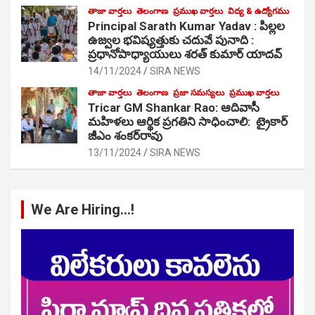
తాజా వార్తలు
తెలంగాణ
ప్రముఖ వార్తలు
విద్య & ఉద్యోగము
Principal Sarath Kumar Yadav : పిల్లల
ఉజ్వల భవిష్యత్తుకు చదువే పునాది :
ప్రధానోపాధ్యాయులు శరత్ కుమార్ యాదవ్
14/11/2024
SIRA NEWS
తాజా వార్తలు
తెలంగాణ
ప్రజా సమస్యలు
ప్రముఖ వార్తలు
Tricar GM Shankar Rao: ఆదివాసీ
మహిళలు ఆర్థిక ప్రగతిని సాధించాలి: ట్రైకార్
జీఎం శంకర్‌రావు
13/11/2024
SIRA NEWS
We Are Hiring…!