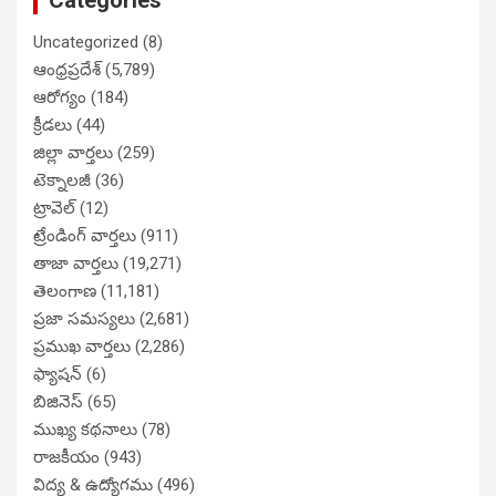
Categories
Uncategorized
(8)
ఆంధ్రప్రదేశ్
(5,789)
ఆరోగ్యం
(184)
క్రీడలు
(44)
జిల్లా వార్తలు
(259)
టెక్నాలజీ
(36)
ట్రావెల్
(12)
ట్రేండింగ్ వార్తలు
(911)
తాజా వార్తలు
(19,271)
తెలంగాణ
(11,181)
ప్రజా సమస్యలు
(2,681)
ప్రముఖ వార్తలు
(2,286)
ఫ్యాషన్
(6)
బిజినెస్
(65)
ముఖ్య కథనాలు
(78)
రాజకీయం
(943)
విద్య & ఉద్యోగము
(496)