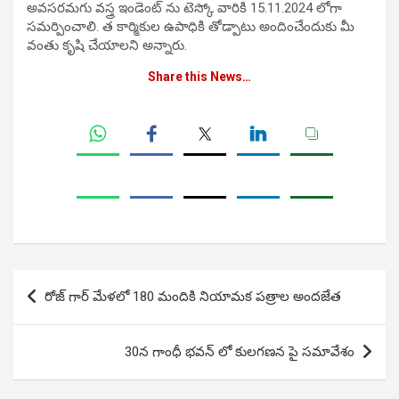
అవసరమగు వస్త్ర ఇండెంట్ ను టెస్కో వారికి 15.11.2024 లోగా
సమర్పించాలి. త కార్మికుల ఉపాధికి తోడ్పాటు అందించేందుకు మీ
వంతు కృషి చేయాలని అన్నారు.
Share this News…
Post
రోజ్ గార్ మేళలో 180 మందికి నియామక పత్రాల అందజేత
navigation
30న గాంధీ భవన్ లో కులగణన పై సమావేశం