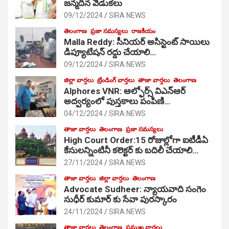
జ‌న్మ‌దిన వేడుక‌లు
09/12/2024
SIRA NEWS
తెలంగాణ
ప్రజా సమస్యలు
రాజకీయం
Malla Reddy: సీనియర్ అసిస్టెంట్ సాయిలు
డిప్యూటేషన్ రద్దు చేయాలి…
09/12/2024
SIRA NEWS
జిల్లా వార్తలు
ట్రేండింగ్ వార్తలు
తాజా వార్తలు
తెలంగాణ
Alphores VNR: ఆల్ఫోర్స్ విఎన్ఆర్
అద్వర్యంలో పుస్తకాలు పంపిణి…
04/12/2024
SIRA NEWS
తాజా వార్తలు
తెలంగాణ
ప్రజా సమస్యలు
High Court Order:15 రోజుల్లోగా ఐటీడీఏ
కేసులన్నింటినీ కలెక్టర్ కు బదిలీ చేయాలి…
27/11/2024
SIRA NEWS
తాజా వార్తలు
జిల్లా వార్తలు
తెలంగాణ
Advocate Sudheer: న్యాయవాది సంగెం
సుధీర్ కుమార్ కు సేవా పురస్కారం
24/11/2024
SIRA NEWS
తాజా వార్తలు
తెలంగాణ
ప్రముఖ వార్తలు