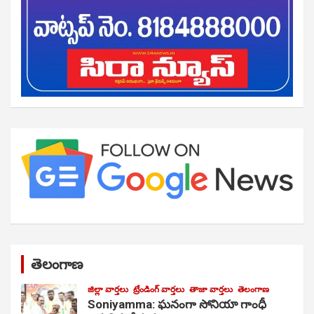
తెలంగాణ
జిల్లా వార్తలు
ట్రేండింగ్ వార్తలు
తాజా వార్తలు
తెలంగాణ
Soniyamma: ఘ‌నంగా సోనియా గాంధీ