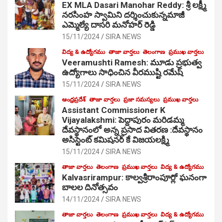
EX MLA Dasari Manohar Reddy: శ్రీ లక్ష్మీ
నరసింహ స్వామిని దర్శించుకున్నమాజీ
ఎమ్మెల్యే దాసరి మనోహర్ రెడ్డి
15/11/2024
SIRA NEWS
విద్య & ఉద్యోగము
తాజా వార్తలు
తెలంగాణ
ప్రముఖ వార్తలు
Veeramushti Ramesh: మూడు ప్రభుత్వ
ఉద్యోగాలు సాధించిన వీరముష్టి రమేష్
15/11/2024
SIRA NEWS
ఆంధ్రప్రదేశ్
తాజా వార్తలు
ప్రజా సమస్యలు
ప్రముఖ వార్తలు
Assistant Commissioner K
Vijayalakshmi: పెద్దాపురం మరిడమ్మ
దేవస్థానంలో అన్న ప్రసాద వితరణ :దేవస్థానం
అసిస్టెంట్ కమిషనర్ కే విజయలక్ష్మి
15/11/2024
SIRA NEWS
తాజా వార్తలు
తెలంగాణ
ప్రముఖ వార్తలు
విద్య & ఉద్యోగము
Kalvasrirampur: కాల్వశ్రీరాంపూర్లో ఘనంగా
బాలల దినోత్సవం
14/11/2024
SIRA NEWS
తాజా వార్తలు
తెలంగాణ
ప్రముఖ వార్తలు
విద్య & ఉద్యోగము