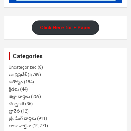
Click Here for E Paper
Categories
Uncategorized
(8)
ఆంధ్రప్రదేశ్
(5,789)
ఆరోగ్యం
(184)
క్రీడలు
(44)
జిల్లా వార్తలు
(259)
టెక్నాలజీ
(36)
ట్రావెల్
(12)
ట్రేండింగ్ వార్తలు
(911)
తాజా వార్తలు
(19,271)