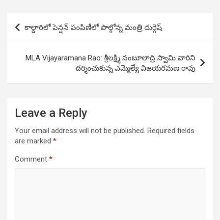
Post
కాల్దారిలో పెన్షన్ పంపిణీలో పాల్గోన్న మంత్రి దుర్గెష్
navigation
MLA Vijayaramana Rao: శ్రీలక్ష్మి నంబూలాద్రి స్వామి వారిని
దర్శించుకున్న ఎమ్మెల్యే విజయరమణ రావు
Leave a Reply
Your email address will not be published.
Required fields
are marked
*
Comment
*