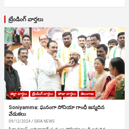
ట్రేండింగ్ వార్తలు
జిల్లా వార్తలు
ట్రేండింగ్ వార్తలు
తాజా వార్తలు
తెలంగాణ
Soniyamma: ఘ‌నంగా సోనియా గాంధీ జ‌న్మ‌దిన
వేడుక‌లు
09/12/2024
SIRA NEWS