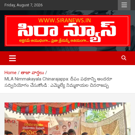
Skip
Friday, August 7, 2026
to
content
Telugu Online News Daily
SIRA NEWS
Home
తాజా వార్తలు
MLA Nimmakayala Chinarajappa: దీపం పథకాన్ని అందరూ
సద్వినియోగం చేసుకోండి : ఎమ్మెల్యే నిమ్మకాయల చినరాజప్ప