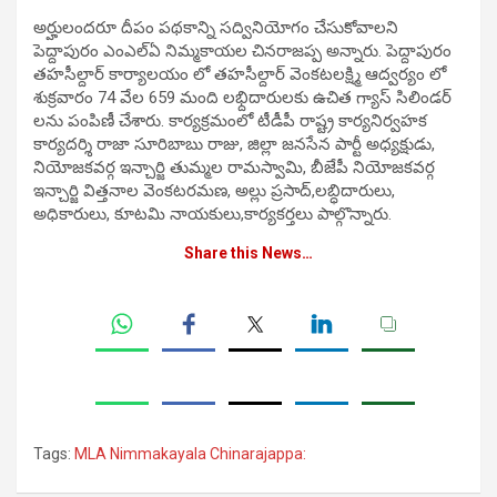
అర్హులంద‌రూ దీపం పథకాన్ని సద్వినియోగం చేసుకోవాలని
పెద్దాపురం ఎంఎల్ఏ నిమ్మకాయల చినరాజప్ప అన్నారు. పెద్దాపురం
తహసీల్దార్ కార్యాలయం లో తహసీల్దార్ వెంకటలక్ష్మి ఆద్వర్యం లో
శుక్రవారం 74 వేల 659 మంది లభ్దిదారులకు ఉచిత గ్యాస్ సిలిండర్
లను పంపిణీ చేశారు. కార్యక్రమంలో టీడీపీ రాష్ట్ర కార్యనిర్వహక
కార్యదర్శి రాజా సూరిబాబు రాజు, జిల్లా జనసేన పార్టీ అధ్యక్షుడు,
నియోజకవర్గ ఇన్చార్జి తుమ్మల రామస్వామి, బీజేపీ నియోజకవర్గ
ఇన్చార్జి విత్తనాల వెంకటరమణ, అల్లు ప్రసాద్,లబ్ధిదారులు,
అధికారులు, కూటమి నాయకులు,కార్యకర్తలు పాల్గొన్నారు.
Share this News…
Tags:
MLA Nimmakayala Chinarajappa: