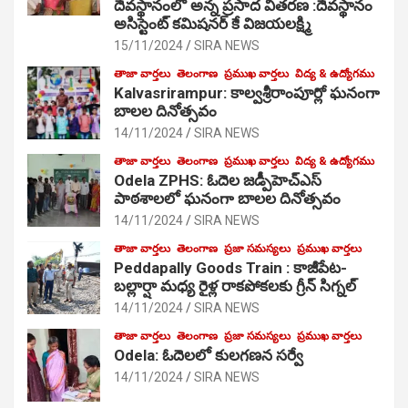
దేవస్థానంలో అన్న ప్రసాద వితరణ :దేవస్థానం
అసిస్టెంట్ కమిషనర్ కే విజయలక్ష్మి
15/11/2024
SIRA NEWS
తాజా వార్తలు
తెలంగాణ
ప్రముఖ వార్తలు
విద్య & ఉద్యోగము
Kalvasrirampur: కాల్వశ్రీరాంపూర్లో ఘనంగా
బాలల దినోత్సవం
14/11/2024
SIRA NEWS
తాజా వార్తలు
తెలంగాణ
ప్రముఖ వార్తలు
విద్య & ఉద్యోగము
Odela ZPHS: ఓదెల జ‌డ్పీహెచ్ఎస్
పాఠ‌శాల‌లో ఘనంగా బాలల దినోత్సవం
14/11/2024
SIRA NEWS
తాజా వార్తలు
తెలంగాణ
ప్రజా సమస్యలు
ప్రముఖ వార్తలు
Peddapally Goods Train : కాజీపేట-
బల్లార్షా మధ్య రైళ్ల రాకపోకలకు గ్రీన్ సిగ్నల్
14/11/2024
SIRA NEWS
తాజా వార్తలు
తెలంగాణ
ప్రజా సమస్యలు
ప్రముఖ వార్తలు
Odela: ఓదెలలో కులగణన సర్వే
14/11/2024
SIRA NEWS