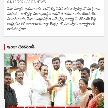
04/12/2024
SIRA NEWS
సిరా న్యూస్, ఆదిలాబాద్: ఆల్ఫోర్స్ విఎన్ఆర్ అద్వర్యంలో పుస్తకాలు
పంపిణి… ఆల్ఫోర్స్ విద్యాసంస్థల అధినేత ఆదిలాబాద్, కరీంనగర్,
నిజామాబాద్, మెదక్ పట్టభద్రుల ఎమ్మెల్సీ అభ్యర్థి వి నరేందర్ రెడ్డి
అధ్వర్యం లో ఆదిలాబాద్ జిల్లా కేంద్రం లో పలువురు అభ్యర్థులకు
పోటిప‌రీక్ష‌ల‌కు…
ఇంకా చదవండి