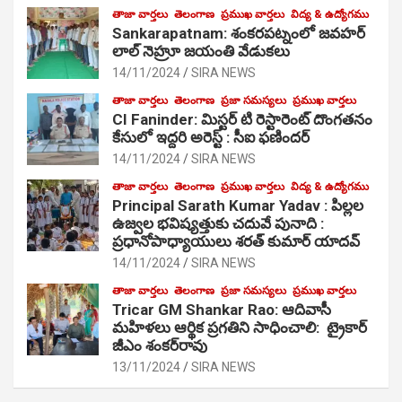
తాజా వార్తలు
తెలంగాణ
ప్రముఖ వార్తలు
విద్య & ఉద్యోగము
Sankarapatnam: శంకరపట్నంలో జవహర్
లాల్ నెహ్రూ జయంతి వేడుకలు
14/11/2024
SIRA NEWS
తాజా వార్తలు
తెలంగాణ
ప్రజా సమస్యలు
ప్రముఖ వార్తలు
CI Faninder: మిస్టర్ టి రెస్టారెంట్ దొంగతనం
కేసులో ఇద్దరి అరెస్ట్ : సీఐ ఫణిందర్
14/11/2024
SIRA NEWS
తాజా వార్తలు
తెలంగాణ
ప్రముఖ వార్తలు
విద్య & ఉద్యోగము
Principal Sarath Kumar Yadav : పిల్లల
ఉజ్వల భవిష్యత్తుకు చదువే పునాది :
ప్రధానోపాధ్యాయులు శరత్ కుమార్ యాదవ్
14/11/2024
SIRA NEWS
తాజా వార్తలు
తెలంగాణ
ప్రజా సమస్యలు
ప్రముఖ వార్తలు
Tricar GM Shankar Rao: ఆదివాసీ
మహిళలు ఆర్థిక ప్రగతిని సాధించాలి: ట్రైకార్
జీఎం శంకర్‌రావు
13/11/2024
SIRA NEWS