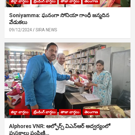
జిల్లా వార్తలు
ట్రేండింగ్ వార్తలు
తాజా వార్తలు
తెలంగాణ
Soniyamma: ఘ‌నంగా సోనియా గాంధీ జ‌న్మ‌దిన
వేడుక‌లు
09/12/2024
SIRA NEWS
జిల్లా వార్తలు
ట్రేండింగ్ వార్తలు
తాజా వార్తలు
తెలంగాణ
Alphores VNR: ఆల్ఫోర్స్ విఎన్ఆర్ అద్వర్యంలో
పుస్తకాలు పంపిణి…