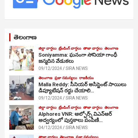
తెలంగాణ
జిల్లా వార్తలు
ట్రేండింగ్ వార్తలు
తాజా వార్తలు
తెలంగాణ
Soniyamma: ఘ‌నంగా సోనియా గాంధీ
జ‌న్మ‌దిన వేడుక‌లు
09/12/2024
SIRA NEWS
తెలంగాణ
ప్రజా సమస్యలు
రాజకీయం
Malla Reddy: సీనియర్ అసిస్టెంట్ సాయిలు
డిప్యూటేషన్ రద్దు చేయాలి…
09/12/2024
SIRA NEWS
జిల్లా వార్తలు
ట్రేండింగ్ వార్తలు
తాజా వార్తలు
తెలంగాణ
Alphores VNR: ఆల్ఫోర్స్ విఎన్ఆర్
అద్వర్యంలో పుస్తకాలు పంపిణి…
04/12/2024
SIRA NEWS
తాజా వార్తలు
తెలంగాణ
ప్రజా సమస్యలు