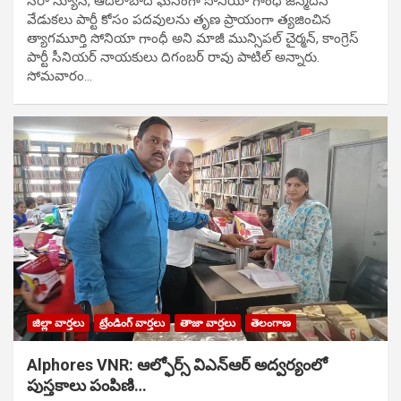
సిరా న్యూస్, ఆదిలాబాద్ ఘ‌నంగా సోనియా గాంధీ జ‌న్మ‌దిన
వేడుక‌లు పార్టీ కోసం ప‌ద‌వుల‌ను తృణ ప్రాయంగా త్య‌జించిన
త్యాగమూర్తి సోనియా గాంధీ అని మాజీ మున్సిప‌ల్ చైర్మ‌న్, కాంగ్రెస్
పార్టీ సీనియ‌ర్ నాయ‌కులు దిగంబ‌ర్ రావు పాటిల్ అన్నారు.
సోమవారం…
జిల్లా వార్తలు
ట్రేండింగ్ వార్తలు
తాజా వార్తలు
తెలంగాణ
Alphores VNR: ఆల్ఫోర్స్ విఎన్ఆర్ అద్వర్యంలో
పుస్తకాలు పంపిణి…