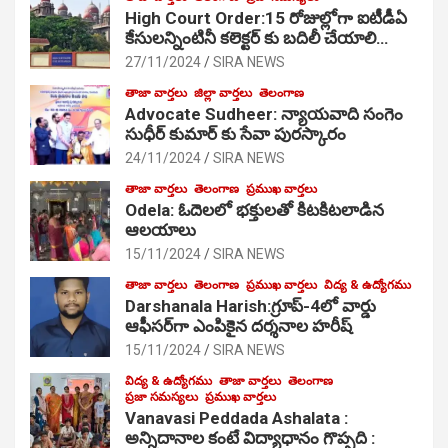
High Court Order:15 రోజుల్లోగా ఐటీడీఏ
కేసులన్నింటినీ కలెక్టర్ కు బదిలీ చేయాలి…
27/11/2024
SIRA NEWS
తాజా వార్తలు
జిల్లా వార్తలు
తెలంగాణ
Advocate Sudheer: న్యాయవాది సంగెం
సుధీర్ కుమార్ కు సేవా పురస్కారం
24/11/2024
SIRA NEWS
తాజా వార్తలు
తెలంగాణ
ప్రముఖ వార్తలు
Odela: ఓదెల‌లో భక్తులతో కిటకిటలాడిన
ఆల‌యాలు
15/11/2024
SIRA NEWS
తాజా వార్తలు
తెలంగాణ
ప్రముఖ వార్తలు
విద్య & ఉద్యోగము
Darshanala Harish:గ్రూప్-4లో వార్డు
ఆఫీసర్‌గా ఎంపికైన దర్శనాల హరీష్
15/11/2024
SIRA NEWS
విద్య & ఉద్యోగము
తాజా వార్తలు
తెలంగాణ
ప్రజా సమస్యలు
ప్రముఖ వార్తలు
Vanavasi Peddada Ashalata :
అన్నిదానాల కంటే విద్యాధానం గొప్పది :