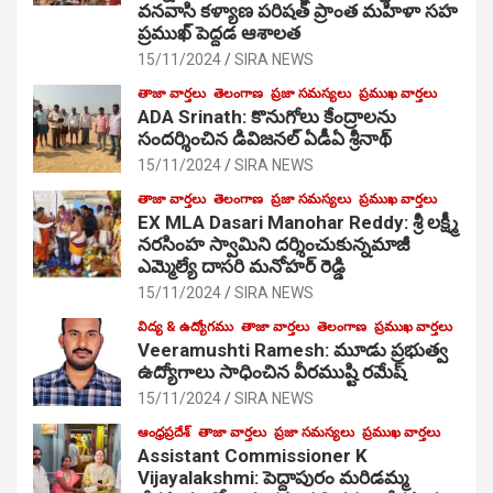
వనవాసి కళ్యాణ పరిషత్ ప్రాంత మహిళా సహ
ప్రముఖ్ పెద్దడ ఆశాలత
15/11/2024
SIRA NEWS
తాజా వార్తలు
తెలంగాణ
ప్రజా సమస్యలు
ప్రముఖ వార్తలు
ADA Srinath: కొనుగోలు కేంద్రాల‌ను
సంద‌ర్శించిన డివిజనల్ ఏడీఏ శ్రీనాథ్
15/11/2024
SIRA NEWS
తాజా వార్తలు
తెలంగాణ
ప్రజా సమస్యలు
ప్రముఖ వార్తలు
EX MLA Dasari Manohar Reddy: శ్రీ లక్ష్మీ
నరసింహ స్వామిని దర్శించుకున్నమాజీ
ఎమ్మెల్యే దాసరి మనోహర్ రెడ్డి
15/11/2024
SIRA NEWS
విద్య & ఉద్యోగము
తాజా వార్తలు
తెలంగాణ
ప్రముఖ వార్తలు
Veeramushti Ramesh: మూడు ప్రభుత్వ
ఉద్యోగాలు సాధించిన వీరముష్టి రమేష్
15/11/2024
SIRA NEWS
ఆంధ్రప్రదేశ్
తాజా వార్తలు
ప్రజా సమస్యలు
ప్రముఖ వార్తలు
Assistant Commissioner K
Vijayalakshmi: పెద్దాపురం మరిడమ్మ