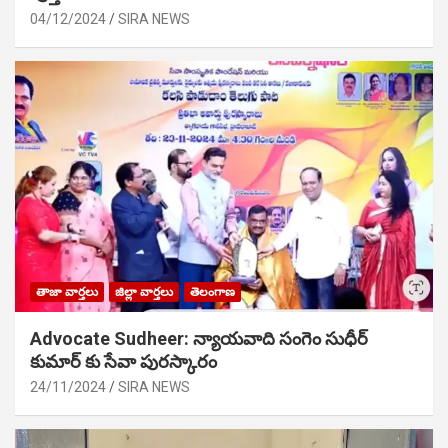
04/12/2024
SIRA NEWS
తాజా వార్తలు
జిల్లా వార్తలు
తెలంగాణ
Advocate Sudheer: న్యాయవాది సంగెం సుధీర్
కుమార్ కు సేవా పురస్కారం
24/11/2024
SIRA NEWS