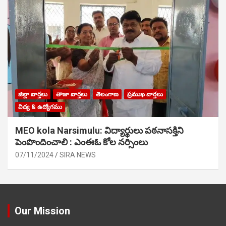
జిల్లా వార్తలు
తాజా వార్తలు
తెలంగాణ
ప్రముఖ వార్తలు
విద్య & ఉద్యోగము
MEO kola Narsimulu: విద్యార్థులు పఠ‌నాసక్తిని
పెంపొందించాలి : ఎంఈఓ కోల నర్సింలు
07/11/2024
SIRA NEWS
Our Mission