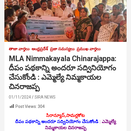
తాజా వార్తలు
ఆంధ్రప్రదేశ్
ప్రజా సమస్యలు
ప్రముఖ వార్తలు
MLA Nimmakayala Chinarajappa:
దీపం పథకాన్ని అందరూ సద్వినియోగం
చేసుకోండి : ఎమ్మెల్యే నిమ్మకాయల
చినరాజప్ప
01/11/2024
SIRA NEWS
Post Views:
304
సిరాన్యూస్,సామర్లకోట
దీపం పథకాన్ని అందరూ సద్వినియోగం చేసుకోండి
:
ఎమ్మెల్యే
నిమ్మకాయల చినరాజప్ప