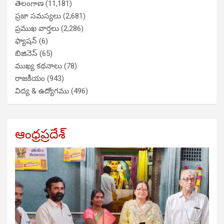
తెలంగాణ
(11,181)
ప్రజా సమస్యలు
(2,681)
ప్రముఖ వార్తలు
(2,286)
ఫ్యాషన్
(6)
బిజినెస్
(65)
ముఖ్య కథనాలు
(78)
రాజకీయం
(943)
విద్య & ఉద్యోగము
(496)
ఆంధ్రప్రదేశ్