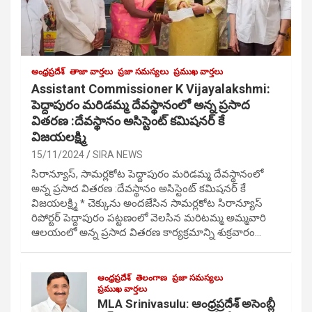
ఆంధ్రప్రదేశ్
తాజా వార్తలు
ప్రజా సమస్యలు
ప్రముఖ వార్తలు
Assistant Commissioner K Vijayalakshmi:
పెద్దాపురం మరిడమ్మ దేవస్థానంలో అన్న ప్రసాద
వితరణ :దేవస్థానం అసిస్టెంట్ కమిషనర్ కే
విజయలక్ష్మి
15/11/2024
SIRA NEWS
సిరాన్యూస్, సామర్లకోట పెద్దాపురం మరిడమ్మ దేవస్థానంలో
అన్న ప్రసాద వితరణ :దేవస్థానం అసిస్టెంట్ కమిషనర్ కే
విజయలక్ష్మి * చెక్కును అందజేసిన సామర్లకోట సిరాన్యూస్
రిపోర్టర్ పెద్దాపురం పట్టణంలో వెలసిన మరిటమ్మ అమ్మవారి
ఆలయంలో అన్న ప్రసాద వితరణ కార్యక్రమాన్ని శుక్రవారం…
ఆంధ్రప్రదేశ్
తెలంగాణ
ప్రజా సమస్యలు
ప్రముఖ వార్తలు
MLA Srinivasulu: ఆంధ్రప్రదేశ్ అసెంబ్లీ