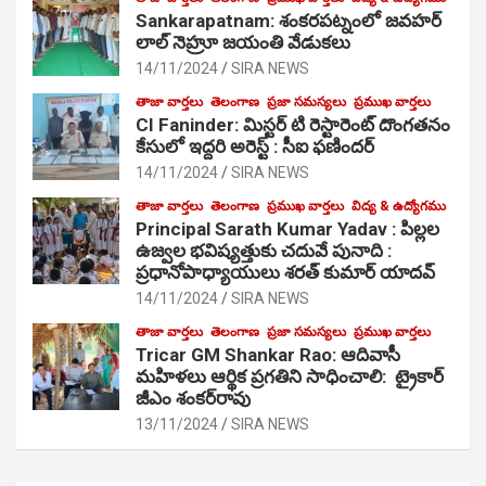
Sankarapatnam: శంకరపట్నంలో జవహర్
లాల్ నెహ్రూ జయంతి వేడుకలు
14/11/2024
SIRA NEWS
తాజా వార్తలు
తెలంగాణ
ప్రజా సమస్యలు
ప్రముఖ వార్తలు
CI Faninder: మిస్టర్ టి రెస్టారెంట్ దొంగతనం
కేసులో ఇద్దరి అరెస్ట్ : సీఐ ఫణిందర్
14/11/2024
SIRA NEWS
తాజా వార్తలు
తెలంగాణ
ప్రముఖ వార్తలు
విద్య & ఉద్యోగము
Principal Sarath Kumar Yadav : పిల్లల
ఉజ్వల భవిష్యత్తుకు చదువే పునాది :
ప్రధానోపాధ్యాయులు శరత్ కుమార్ యాదవ్
14/11/2024
SIRA NEWS
తాజా వార్తలు
తెలంగాణ
ప్రజా సమస్యలు
ప్రముఖ వార్తలు
Tricar GM Shankar Rao: ఆదివాసీ
మహిళలు ఆర్థిక ప్రగతిని సాధించాలి: ట్రైకార్
జీఎం శంకర్‌రావు
13/11/2024
SIRA NEWS