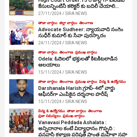
కేసులన్నింటినీ కలెక్టర్ కు బదిలీ చేయాలి…
27/11/2024
SIRA NEWS
తాజా వార్తలు
జిల్లా వార్తలు
తెలంగాణ
Advocate Sudheer: న్యాయవాది సంగెం
సుధీర్ కుమార్ కు సేవా పురస్కారం
24/11/2024
SIRA NEWS
తాజా వార్తలు
తెలంగాణ
ప్రముఖ వార్తలు
Odela: ఓదెల‌లో భక్తులతో కిటకిటలాడిన
ఆల‌యాలు
15/11/2024
SIRA NEWS
తాజా వార్తలు
తెలంగాణ
ప్రముఖ వార్తలు
విద్య & ఉద్యోగము
Darshanala Harish:గ్రూప్-4లో వార్డు
ఆఫీసర్‌గా ఎంపికైన దర్శనాల హరీష్
15/11/2024
SIRA NEWS
విద్య & ఉద్యోగము
తాజా వార్తలు
తెలంగాణ
ప్రజా సమస్యలు
ప్రముఖ వార్తలు
Vanavasi Peddada Ashalata :
అన్నిదానాల కంటే విద్యాధానం గొప్పది :
వనవాసి కళ్యాణ పరిషత్ ప్రాంత మహిళా సహ