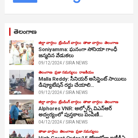
తెలంగాణ
జిల్లా వార్తలు
ట్రేండింగ్ వార్తలు
తాజా వార్తలు
తెలంగాణ
Soniyamma: ఘ‌నంగా సోనియా గాంధీ
జ‌న్మ‌దిన వేడుక‌లు
09/12/2024
SIRA NEWS
తెలంగాణ
ప్రజా సమస్యలు
రాజకీయం
Malla Reddy: సీనియర్ అసిస్టెంట్ సాయిలు
డిప్యూటేషన్ రద్దు చేయాలి…
09/12/2024
SIRA NEWS
జిల్లా వార్తలు
ట్రేండింగ్ వార్తలు
తాజా వార్తలు
తెలంగాణ
Alphores VNR: ఆల్ఫోర్స్ విఎన్ఆర్
అద్వర్యంలో పుస్తకాలు పంపిణి…
04/12/2024
SIRA NEWS
తాజా వార్తలు
తెలంగాణ
ప్రజా సమస్యలు
High Court Order:15 రోజుల్లోగా ఐటీడీఏ