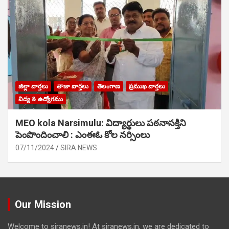
జిల్లా వార్తలు
తాజా వార్తలు
తెలంగాణ
ప్రముఖ వార్తలు
విద్య & ఉద్యోగము
MEO kola Narsimulu: విద్యార్థులు పఠ‌నాసక్తిని
పెంపొందించాలి : ఎంఈఓ కోల నర్సింలు
07/11/2024
SIRA NEWS
Our Mission
Welcome to siranews.in! At siranews.in, we are dedicated to