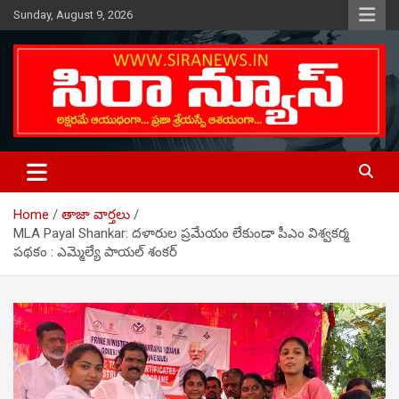
Skip
Sunday, August 9, 2026
to
content
Telugu Online News Daily
SIRA NEWS
Home
తాజా వార్తలు
MLA Payal Shankar: దళారుల ప్రమేయం లేకుండా పీఎం విశ్వకర్మ
పథకం : ఎమ్మెల్యే పాయల్ శంకర్