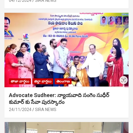
04/12/2024
SIRA NEWS
తాజా వార్తలు
జిల్లా వార్తలు
తెలంగాణ
Advocate Sudheer: న్యాయవాది సంగెం సుధీర్
కుమార్ కు సేవా పురస్కారం
24/11/2024
SIRA NEWS