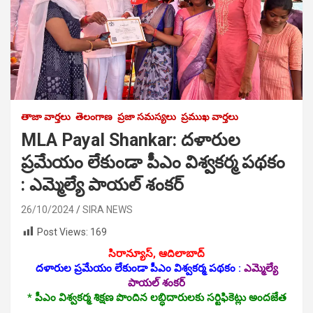
తాజా వార్తలు
తెలంగాణ
ప్రజా సమస్యలు
ప్రముఖ వార్తలు
MLA Payal Shankar: దళారుల
ప్రమేయం లేకుండా పీఎం విశ్వకర్మ పథకం
: ఎమ్మెల్యే పాయల్ శంకర్
26/10/2024
SIRA NEWS
Post Views:
169
సిరాన్యూస్‌, ఆదిలాబాద్‌
దళారుల ప్రమేయం లేకుండా పీఎం విశ్వకర్మ పథకం :
ఎమ్మెల్యే
పాయల్ శంకర్
* పీఎం విశ్వకర్మ శిక్షణ పొందిన లబ్ధిదారులకు సర్టిఫికెట్లు అందజేత