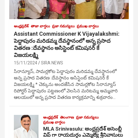
ఆంధ్రప్రదేశ్
తాజా వార్తలు
ప్రజా సమస్యలు
ప్రముఖ వార్తలు
Assistant Commissioner K Vijayalakshmi:
పెద్దాపురం మరిడమ్మ దేవస్థానంలో అన్న ప్రసాద
వితరణ :దేవస్థానం అసిస్టెంట్ కమిషనర్ కే
విజయలక్ష్మి
15/11/2024
SIRA NEWS
సిరాన్యూస్, సామర్లకోట పెద్దాపురం మరిడమ్మ దేవస్థానంలో
అన్న ప్రసాద వితరణ :దేవస్థానం అసిస్టెంట్ కమిషనర్ కే
విజయలక్ష్మి * చెక్కును అందజేసిన సామర్లకోట సిరాన్యూస్
రిపోర్టర్ పెద్దాపురం పట్టణంలో వెలసిన మరిటమ్మ అమ్మవారి
ఆలయంలో అన్న ప్రసాద వితరణ కార్యక్రమాన్ని శుక్రవారం…
ఆంధ్రప్రదేశ్
తెలంగాణ
ప్రజా సమస్యలు
ప్రముఖ వార్తలు
MLA Srinivasulu: ఆంధ్రప్రదేశ్ అసెంబ్లీ
విప్ గా రాయదుర్గం ఎమ్మెల్యే శ్రీనివాసులు