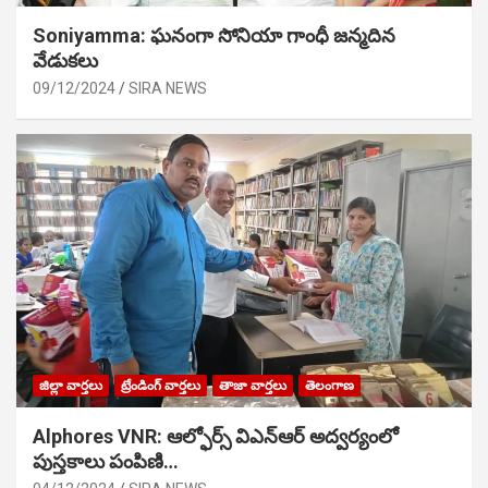
Soniyamma: ఘ‌నంగా సోనియా గాంధీ జ‌న్మ‌దిన
వేడుక‌లు
09/12/2024
SIRA NEWS
జిల్లా వార్తలు
ట్రేండింగ్ వార్తలు
తాజా వార్తలు
తెలంగాణ
Alphores VNR: ఆల్ఫోర్స్ విఎన్ఆర్ అద్వర్యంలో
పుస్తకాలు పంపిణి…