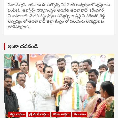
సిరా న్యూస్, ఆదిలాబాద్: ఆల్ఫోర్స్ విఎన్ఆర్ అద్వర్యంలో పుస్తకాలు
పంపిణి… ఆల్ఫోర్స్ విద్యాసంస్థల అధినేత ఆదిలాబాద్, కరీంనగర్,
నిజామాబాద్, మెదక్ పట్టభద్రుల ఎమ్మెల్సీ అభ్యర్థి వి నరేందర్ రెడ్డి
అధ్వర్యం లో ఆదిలాబాద్ జిల్లా కేంద్రం లో పలువురు అభ్యర్థులకు
పోటిప‌రీక్ష‌ల‌కు…
ఇంకా చదవండి
జిల్లా వార్తలు
ట్రేండింగ్ వార్తలు
తాజా వార్తలు
తెలంగాణ