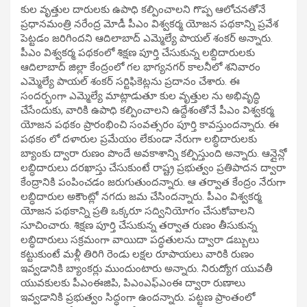
కుల వృత్తుల దారులకు ఉపాధి కల్పించాలని గొప్ప ఆలోచనతోనే
ప్రధానమంత్రి నరేంద్ర మోడీ పీఎం విశ్వకర్మ యోజన పథకాన్ని ప్రవేశ
పెట్టడం జరిగిందని ఆదిలాబాద్ ఎమ్మెల్యే పాయల్ శంకర్ అన్నారు.
పీఎం విశ్వకర్మ పథకంలో శిక్షణ పూర్తి చేసుకున్న ల‌బ్దిదారుల‌కు
ఆదిలాబాద్ జిల్లా కేంద్రంలో గ‌ల‌ భాగ్యనగర్ కాల‌నీలో శ‌నివారం
ఎమ్మెల్యే పాయల్ శంకర్ సర్టిఫికెట్లను ప్రదానం చేశారు. ఈ
సందర్భంగా ఎమ్మెల్యే మాట్లాడుతూ కుల వృత్తుల ను అభివృద్ధి
చేసేందుకు, వారికి ఉపాధి కల్పించాలని ఉద్దేశంతోనే పీఎం విశ్వకర్మ
యోజన పథకం ప్రారంభించి సంవత్సరం పూర్తి కావస్తుందన్నారు. ఈ
పథకం లో దళారుల ప్రమేయం లేకుండా నేరుగా లబ్ధిదారులకు
బ్యాంకు ద్వారా రుణం పొందే అవకాశాన్ని కల్పిస్తుంది అన్నారు. ఆన్లైన్లో
లబ్ధిదారులు దరఖాస్తు చేసుకుంటే రాష్ట్ర ప్రభుత్వం ప్రతిపాదన ద్వారా
కేంద్రానికి పంపించడం జరుగుతుందన్నారు. ఆ తర్వాత కేంద్రం నేరుగా
లబ్ధిదారుల అకౌంట్లో నగదు జమ చేసిందన్నారు. పీఎం విశ్వకర్మ
యోజన పథకాన్ని ప్రతి ఒక్కరూ సద్వినియోగం చేసుకోవాలని
సూచించారు. శిక్షణ పూర్తి చేసుకున్న తర్వాత రుణం తీసుకున్న
లబ్ధిదారులు సక్రమంగా వాయిదా పద్ధతులను ద్వారా డబ్బులు
కట్టుకుంటే మళ్లీ తిరిగి రెండు లక్షల రూపాయలు వారికి రుణం
ఇవ్వడానికి బ్యాంకర్లు ముందుంటారు అన్నారు. నిరుద్యోగ యువతీ
యువకులకు పీఎంఈజిపి, పిఎంఎఫ్ఎంఈ ద్వారా రుణాలు
ఇవ్వడానికి ప్రభుత్వం సిద్ధంగా ఉందన్నారు. పట్టణ ప్రాంతంలో