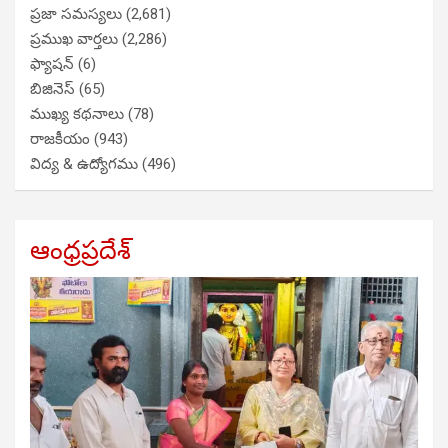
ప్రజా సమస్యలు
(2,681)
ప్రముఖ వార్తలు
(2,286)
ఫ్యాషన్
(6)
బిజినెస్
(65)
ముఖ్య కథనాలు
(78)
రాజకీయం
(943)
విద్య & ఉద్యోగము
(496)
ఆంధ్రప్రదేశ్