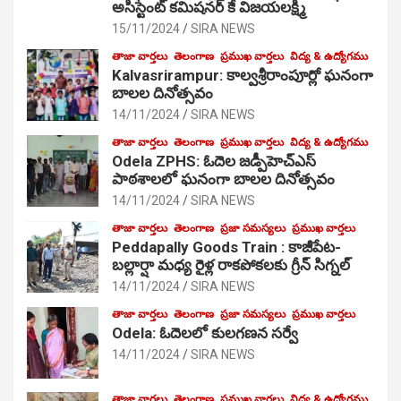
అసిస్టెంట్ కమిషనర్ కే విజయలక్ష్మి
15/11/2024
SIRA NEWS
తాజా వార్తలు
తెలంగాణ
ప్రముఖ వార్తలు
విద్య & ఉద్యోగము
Kalvasrirampur: కాల్వశ్రీరాంపూర్లో ఘనంగా
బాలల దినోత్సవం
14/11/2024
SIRA NEWS
తాజా వార్తలు
తెలంగాణ
ప్రముఖ వార్తలు
విద్య & ఉద్యోగము
Odela ZPHS: ఓదెల జ‌డ్పీహెచ్ఎస్
పాఠ‌శాల‌లో ఘనంగా బాలల దినోత్సవం
14/11/2024
SIRA NEWS
తాజా వార్తలు
తెలంగాణ
ప్రజా సమస్యలు
ప్రముఖ వార్తలు
Peddapally Goods Train : కాజీపేట-
బల్లార్షా మధ్య రైళ్ల రాకపోకలకు గ్రీన్ సిగ్నల్
14/11/2024
SIRA NEWS
తాజా వార్తలు
తెలంగాణ
ప్రజా సమస్యలు
ప్రముఖ వార్తలు
Odela: ఓదెలలో కులగణన సర్వే
14/11/2024
SIRA NEWS
తాజా వార్తలు
తెలంగాణ
ప్రముఖ వార్తలు
విద్య & ఉద్యోగము