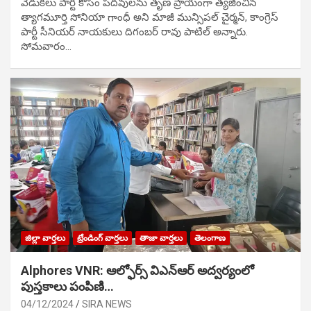
వేడుక‌లు పార్టీ కోసం ప‌ద‌వుల‌ను తృణ ప్రాయంగా త్య‌జించిన
త్యాగమూర్తి సోనియా గాంధీ అని మాజీ మున్సిప‌ల్ చైర్మ‌న్, కాంగ్రెస్
పార్టీ సీనియ‌ర్ నాయ‌కులు దిగంబ‌ర్ రావు పాటిల్ అన్నారు.
సోమవారం…
జిల్లా వార్తలు
ట్రేండింగ్ వార్తలు
తాజా వార్తలు
తెలంగాణ
Alphores VNR: ఆల్ఫోర్స్ విఎన్ఆర్ అద్వర్యంలో
పుస్తకాలు పంపిణి…
04/12/2024
SIRA NEWS