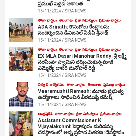
ప్రముఖ్ పెద్దడ ఆశాలత
15/11/2024
SIRA NEWS
తాజా వార్తలు
తెలంగాణ
ప్రజా సమస్యలు
ప్రముఖ వార్తలు
ADA Srinath: కొనుగోలు కేంద్రాల‌ను
సంద‌ర్శించిన డివిజనల్ ఏడీఏ శ్రీనాథ్
15/11/2024
SIRA NEWS
తాజా వార్తలు
తెలంగాణ
ప్రజా సమస్యలు
ప్రముఖ వార్తలు
EX MLA Dasari Manohar Reddy: శ్రీ లక్ష్మీ
నరసింహ స్వామిని దర్శించుకున్నమాజీ
ఎమ్మెల్యే దాసరి మనోహర్ రెడ్డి
15/11/2024
SIRA NEWS
విద్య & ఉద్యోగము
తాజా వార్తలు
తెలంగాణ
ప్రముఖ వార్తలు
Veeramushti Ramesh: మూడు ప్రభుత్వ
ఉద్యోగాలు సాధించిన వీరముష్టి రమేష్
15/11/2024
SIRA NEWS
ఆంధ్రప్రదేశ్
తాజా వార్తలు
ప్రజా సమస్యలు
ప్రముఖ వార్తలు
Assistant Commissioner K
Vijayalakshmi: పెద్దాపురం మరిడమ్మ
దేవస్థానంలో అన్న ప్రసాద వితరణ :దేవస్థానం