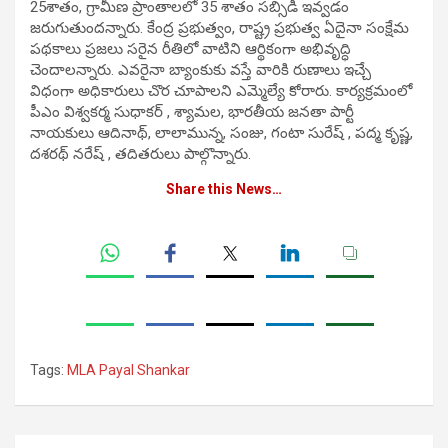
25శాతం, గ్రామీణ ప్రాంతాలలో 35 శాతం సబ్సిడీ ఇవ్వడం
జరుగుతుందన్నారు. కేంద్ర ప్రభుత్వం, రాష్ట్ర ప్రభుత్వ ఏదైనా సంక్షేమ
పథకాలు ప్రజలు సరైన రీతిలో వాటిని ఆర్థికంగా అభివృద్ధి
చెందాలన్నారు. ఎవరైనా బ్యాంకుకు వస్తే వారికి రుణాలు ఇచ్చే
విధంగా అధికారులు చొర చూపాలని ఎమ్మెల్యే కోరారు. కార్యక్రమంలో
పీఎం విశ్వకర్మ సుధాకర్ , శ్యామల, భారతీయ జనతా పార్టీ
నాయ‌కులు ఆదినాథ్, లాలామున్న, సంజు, గంటా సురేష్ , పద్మ కృష్ణ,
దశరథ్ నరేష్ , తదితరులు పాల్గొన్నారు.
Share this News…
Tags:
MLA Payal Shankar