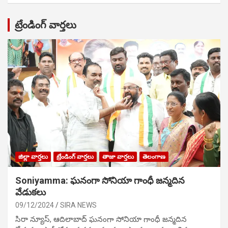
ట్రేండింగ్ వార్తలు
జిల్లా వార్తలు
ట్రేండింగ్ వార్తలు
తాజా వార్తలు
తెలంగాణ
Soniyamma: ఘ‌నంగా సోనియా గాంధీ జ‌న్మ‌దిన
వేడుక‌లు
09/12/2024
SIRA NEWS
సిరా న్యూస్, ఆదిలాబాద్ ఘ‌నంగా సోనియా గాంధీ జ‌న్మ‌దిన