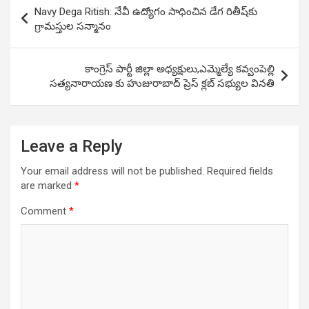
Post
Navy Dega Ritish: నేవీ ఉద్యోగం సాధించిన డేగ రితీష్‌కు
navigation
గ్రామ‌స్తుల స‌న్మానం
కాంగ్రెస్ పార్టీ జిల్లా అధ్యక్షులు,ఎమ్మెల్యే కవ్వంపెల్లి
సత్యనారాయణ కు హుజురాబాద్ ప్రెస్ క్లబ్ సభ్యుల వినతి
Leave a Reply
Your email address will not be published.
Required fields
are marked
*
Comment
*