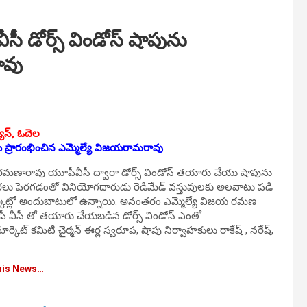
 డోర్స్ విండోస్ షాపును
ావు
ూస్, ఓదెల
ు ప్రారంభించిన ఎమ్మెల్యే విజయరామరావు
 విజయ రమణారావు యూపీవీసీ ద్వారా డోర్స్ విండోస్ తయారు చేయు షాపును
ు ధరలు పెరగడంతో వినియోగదారుడు రెడీమేడ్ వస్తువులకు అలవాటు పడి
ార్కెట్లో అందుబాటులో ఉన్నాయి. అనంతరం ఎమ్మెల్యే విజయ రమణ
 యూపీ వీసీ తో తయారు చేయబడిన డోర్స్ విండోస్ ఎంతో
ెట్ కమిటీ చైర్మన్ ఈర్ల స్వరూప, షాపు నిర్వాహకులు రాకేష్ , నరేష్,
his News…