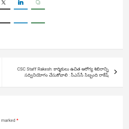
CSC Staff Rakesh: కార్మికులు ఉచిత ఆరోగ్య శిబిరాన్ని
సద్వినియోగం చేసుకోవాలి : సీఎస్‌సీ సిబ్బంది రాకేష్‌
re marked
*