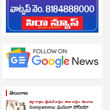
తెలంగాణ
జిల్లా వార్తలు
ట్రేండింగ్ వార్తలు
తాజా వార్తలు
తెలంగాణ
Soniyamma: ఘ‌నంగా సోనియా