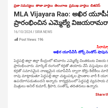
ప్రజా సమస్యలు
తాజా వార్తలు
తెలంగాణ
ప్రముఖ వార్తలు
బిజినెస్
MLA Vijayara Rao: అఖిర యూపీవీసీ
ప్రారంభించిన ఎమ్మెల్యే విజయరామర
16/10/2024
SIRA NEWS
Post Views:
196
సిరాన్య
అఖిర యూపీవీసీ డోర్స్ విండోస్ షాపున
పెద్దపల్లి జిల్లా జిల్లా కేంద్రంలో శనివారం ఎమ్మెల్యే చింతకుంట
ప్రారంభించారు. మార్కెట్ రంగంలో కర్రతో తయారు చేసే వస్తువుల
కర్రతో సమానమైన నాణ్యమైన యూపీవీసీ ద్వారా డోర్లు కిటికీలు మ
రావు మాట్లాడుతూ పెద్దపల్లి జిల్లా చుట్టుపక్కల ప్రాంతాల వారీ కి
ఉపయోగపడుతుందని అన్నారు. కార్యక్రమంలో పెద్దపల్లి వ్యవసాయ మార్క
మిత్రులు అనిల్ కుమార్, శ్రీహరి, సంతోష్, తదితరులు ఉన్నారు.
Share t