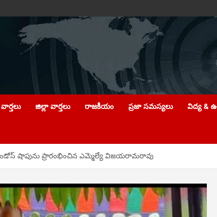
వార్తలు
జిల్లా వార్తలు
రాజకీయం
ప్రజా సమస్యలు
విద్య & 
ిండోస్ షాపును ప్రారంభించిన ఎమ్మెల్యే విజయరామరావు