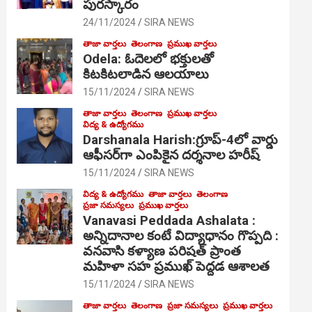
పురస్కారం
24/11/2024
SIRA NEWS
తాజా వార్తలు
తెలంగాణ
ప్రముఖ వార్తలు
Odela: ఓదెల‌లో భక్తులతో
కిటకిటలాడిన ఆల‌యాలు
15/11/2024
SIRA NEWS
తాజా వార్తలు
తెలంగాణ
ప్రముఖ వార్తలు
విద్య & ఉద్యోగము
Darshanala Harish:గ్రూప్-4లో వార్డు
ఆఫీసర్‌గా ఎంపికైన దర్శనాల హరీష్
15/11/2024
SIRA NEWS
విద్య & ఉద్యోగము
తాజా వార్తలు
తెలంగాణ
ప్రజా సమస్యలు
ప్రముఖ వార్తలు
Vanavasi Peddada Ashalata :
అన్నిదానాల కంటే విద్యాధానం గొప్పది :
వనవాసి కళ్యాణ పరిషత్ ప్రాంత
మహిళా సహ ప్రముఖ్ పెద్దడ ఆశాలత
15/11/2024
SIRA NEWS
తాజా వార్తలు
తెలంగాణ
ప్రజా సమస్యలు
ప్రముఖ వార్తలు