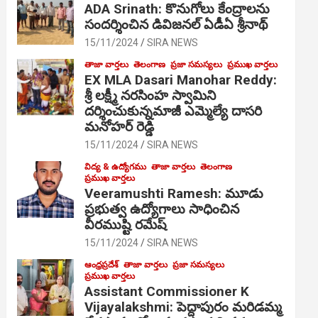
ADA Srinath: కొనుగోలు కేంద్రాల‌ను
సంద‌ర్శించిన డివిజనల్ ఏడీఏ శ్రీనాథ్
15/11/2024
SIRA NEWS
తాజా వార్తలు
తెలంగాణ
ప్రజా సమస్యలు
ప్రముఖ వార్తలు
EX MLA Dasari Manohar Reddy:
శ్రీ లక్ష్మీ నరసింహ స్వామిని
దర్శించుకున్నమాజీ ఎమ్మెల్యే దాసరి
మనోహర్ రెడ్డి
15/11/2024
SIRA NEWS
విద్య & ఉద్యోగము
తాజా వార్తలు
తెలంగాణ
ప్రముఖ వార్తలు
Veeramushti Ramesh: మూడు
ప్రభుత్వ ఉద్యోగాలు సాధించిన
వీరముష్టి రమేష్
15/11/2024
SIRA NEWS
ఆంధ్రప్రదేశ్
తాజా వార్తలు
ప్రజా సమస్యలు
ప్రముఖ వార్తలు
Assistant Commissioner K
Vijayalakshmi: పెద్దాపురం మరిడమ్మ