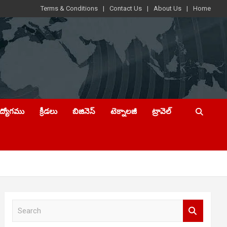
Terms & Conditions
Contact Us
About Us
Home
ఉద్యోగము
క్రీడలు
బిజినెస్
టెక్నాలజీ
ట్రావెల్
S
e
a