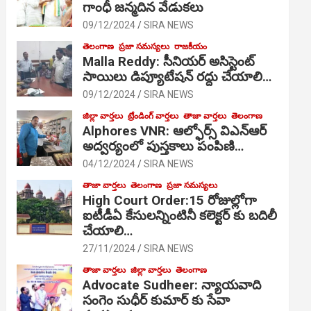
గాంధీ జ‌న్మ‌దిన వేడుక‌లు
09/12/2024
SIRA NEWS
తెలంగాణ
ప్రజా సమస్యలు
రాజకీయం
Malla Reddy: సీనియర్ అసిస్టెంట్
సాయిలు డిప్యూటేషన్ రద్దు చేయాలి…
09/12/2024
SIRA NEWS
జిల్లా వార్తలు
ట్రేండింగ్ వార్తలు
తాజా వార్తలు
తెలంగాణ
Alphores VNR: ఆల్ఫోర్స్ విఎన్ఆర్
అద్వర్యంలో పుస్తకాలు పంపిణి…
04/12/2024
SIRA NEWS
తాజా వార్తలు
తెలంగాణ
ప్రజా సమస్యలు
High Court Order:15 రోజుల్లోగా
ఐటీడీఏ కేసులన్నింటినీ కలెక్టర్ కు బదిలీ
చేయాలి…
27/11/2024
SIRA NEWS
తాజా వార్తలు
జిల్లా వార్తలు
తెలంగాణ
Advocate Sudheer: న్యాయవాది
సంగెం సుధీర్ కుమార్ కు సేవా