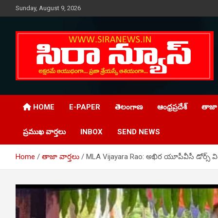
Skip
Sunday, August 9, 2026
to
content
Telugu Online News Daily
SIRA NEWS
HOME
E-PAPER
తెలంగాణ
ఆంధ్రప్రదేశ్
తాజా 
ప్రముఖ వార్తలు
INBOX
SEND NEWS
Home
తాజా వార్తలు
MLA Vijayara Rao: అఖిర యూపీవీసీ డోర్స్ వ