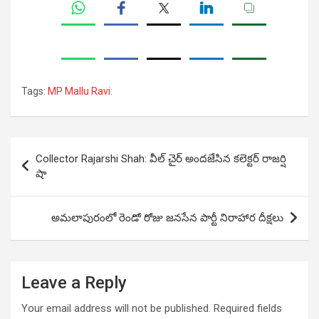
Tags:
MP Mallu Ravi:
Post
Collector Rajarshi Shah: వీల్ చైర్ అంద‌జేసిన క‌లెక్ట‌ర్ రాజర్షి
navigation
షా
అమలాపురంలో రెండో రోజు జనసేన పార్టీ నిరాహార దీక్షలు
Leave a Reply
Your email address will not be published.
Required fields