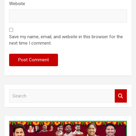
Website
Save my name, email, and website in this browser for the
next time I comment.
S
e
a
r
c
h