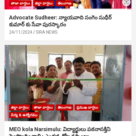
తాజా వార్తలు
జిల్లా వార్తలు
తెలంగాణ
Advocate Sudheer: న్యాయవాది సంగెం సుధీర్
కుమార్ కు సేవా పురస్కారం
24/11/2024
SIRA NEWS
జిల్లా వార్తలు
తాజా వార్తలు
తెలంగాణ
ప్రముఖ వార్తలు
విద్య & ఉద్యోగము
MEO kola Narsimulu: విద్యార్థులు పఠ‌నాసక్తిని