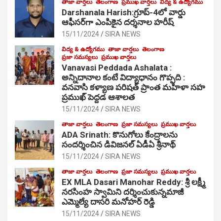
తాజా వార్తలు
తెలంగాణ
ప్రముఖ వార్తలు
విద్య & ఉద్యోగము
Darshanala Harish:గ్రూప్-4లో వార్డు
ఆఫీసర్‌గా ఎంపికైన దర్శనాల హరీష్
15/11/2024
SIRA NEWS
విద్య & ఉద్యోగము
తాజా వార్తలు
తెలంగాణ
ప్రజా సమస్యలు
ప్రముఖ వార్తలు
Vanavasi Peddada Ashalata :
అన్నిదానాల కంటే విద్యాధానం గొప్పది :
వనవాసి కళ్యాణ పరిషత్ ప్రాంత మహిళా సహ
ప్రముఖ్ పెద్దడ ఆశాలత
15/11/2024
SIRA NEWS
తాజా వార్తలు
తెలంగాణ
ప్రజా సమస్యలు
ప్రముఖ వార్తలు
ADA Srinath: కొనుగోలు కేంద్రాల‌ను
సంద‌ర్శించిన డివిజనల్ ఏడీఏ శ్రీనాథ్
15/11/2024
SIRA NEWS
తాజా వార్తలు
తెలంగాణ
ప్రజా సమస్యలు
ప్రముఖ వార్తలు
EX MLA Dasari Manohar Reddy: శ్రీ లక్ష్మీ
నరసింహ స్వామిని దర్శించుకున్నమాజీ
ఎమ్మెల్యే దాసరి మనోహర్ రెడ్డి
15/11/2024
SIRA NEWS