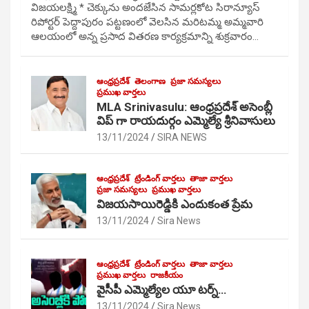
విజయలక్ష్మి * చెక్కును అందజేసిన సామర్లకోట సిరాన్యూస్
రిపోర్టర్ పెద్దాపురం పట్టణంలో వెలసిన మరిటమ్మ అమ్మవారి
ఆలయంలో అన్న ప్రసాద వితరణ కార్యక్రమాన్ని శుక్రవారం…
ఆంధ్రప్రదేశ్
తెలంగాణ
ప్రజా సమస్యలు
ప్రముఖ వార్తలు
MLA Srinivasulu: ఆంధ్రప్రదేశ్ అసెంబ్లీ
విప్ గా రాయదుర్గం ఎమ్మెల్యే శ్రీనివాసులు
13/11/2024
SIRA NEWS
ఆంధ్రప్రదేశ్
ట్రేండింగ్ వార్తలు
తాజా వార్తలు
ప్రజా సమస్యలు
ప్రముఖ వార్తలు
విజయసాయిరెడ్డికి ఎందుకంత ప్రేమ
13/11/2024
Sira News
ఆంధ్రప్రదేశ్
ట్రేండింగ్ వార్తలు
తాజా వార్తలు
ప్రముఖ వార్తలు
రాజకీయం
వైసీపీ ఎమ్మెల్యేల యూ టర్న్…
13/11/2024
Sira News