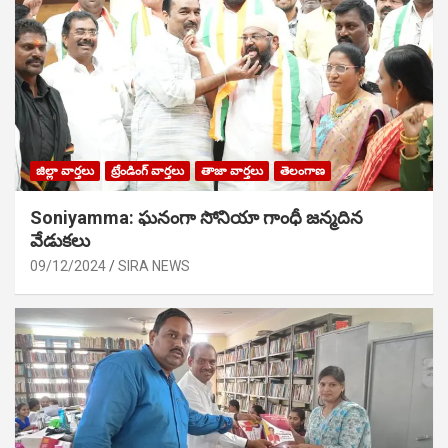
జిల్లా వార్తలు
ట్రేండింగ్ వార్తలు
తాజా వార్తలు
తెలంగాణ
Soniyamma: ఘ‌నంగా సోనియా గాంధీ జ‌న్మ‌దిన
వేడుక‌లు
09/12/2024
SIRA NEWS