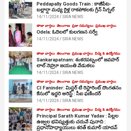
Peddapally Goods Train : కాజీపేట-
బల్లార్షా మధ్య రైళ్ల రాకపోకలకు గ్రీన్ సిగ్నల్
14/11/2024
SIRA NEWS
తాజా వార్తలు
తెలంగాణ
ప్రజా సమస్యలు
ప్రముఖ వార్తలు
Odela: ఓదెలలో కులగణన సర్వే
14/11/2024
SIRA NEWS
తాజా వార్తలు
తెలంగాణ
ప్రముఖ వార్తలు
విద్య & ఉద్యోగము
Sankarapatnam: శంకరపట్నంలో జవహర్
లాల్ నెహ్రూ జయంతి వేడుకలు
14/11/2024
SIRA NEWS
తాజా వార్తలు
తెలంగాణ
ప్రజా సమస్యలు
ప్రముఖ వార్తలు
CI Faninder: మిస్టర్ టి రెస్టారెంట్ దొంగతనం
కేసులో ఇద్దరి అరెస్ట్ : సీఐ ఫణిందర్
14/11/2024
SIRA NEWS
తాజా వార్తలు
తెలంగాణ
ప్రముఖ వార్తలు
విద్య & ఉద్యోగము
Principal Sarath Kumar Yadav : పిల్లల
ఉజ్వల భవిష్యత్తుకు చదువే పునాది :
ప్రధానోపాధ్యాయులు శరత్ కుమార్ యాదవ్