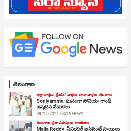
తెలంగాణ
జిల్లా వార్తలు
ట్రేండింగ్ వార్తలు
తాజా వార్తలు
తెలంగాణ
Soniyamma: ఘ‌నంగా సోనియా గాంధీ
జ‌న్మ‌దిన వేడుక‌లు
09/12/2024
SIRA NEWS
తెలంగాణ
ప్రజా సమస్యలు
రాజకీయం
Malla Reddy: సీనియర్ అసిస్టెంట్ సాయిలు