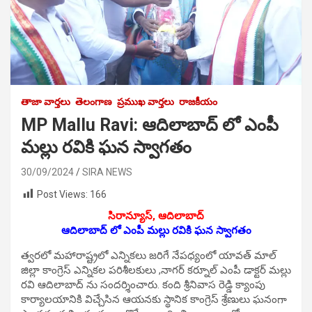
తాజా వార్తలు
తెలంగాణ
ప్రముఖ వార్తలు
రాజకీయం
MP Mallu Ravi: ఆదిలాబాద్ లో ఎంపీ
మ‌ల్లు ర‌వికి ఘ‌న స్వాగ‌తం
30/09/2024
SIRA NEWS
Post Views:
166
సిరాన్యూస్‌, ఆదిలాబాద్‌
ఆదిలాబాద్ లో ఎంపీ మ‌ల్లు ర‌వికి ఘ‌న స్వాగ‌తం
త్వ‌ర‌లో మ‌హారాష్ట్ర‌లో ఎన్నిక‌లు జ‌రిగే నేప‌ధ్యంలో యావ‌త్ మాల్
జిల్లా కాంగ్రెస్ ఎన్నిక‌ల ప‌రిశీల‌కులు ,నాగ‌ర్ క‌ర్నూల్ ఎంపీ డాక్ట‌ర్ మ‌ల్లు
ర‌వి ఆదిలాబాద్ ను సంద‌ర్శించారు. కంది శ్రీ‌నివాస రెడ్డి క్యాంపు
కార్యాల‌యానికి విచ్చేసిన ఆయ‌న‌కు స్థానిక కాంగ్రెస్ శ్రేణులు ఘ‌నంగా