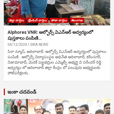
జిల్లా వార్తలు
ట్రేండింగ్ వార్తలు
తాజా వార్తలు
తెలంగాణ
Alphores VNR: ఆల్ఫోర్స్ విఎన్ఆర్ అద్వర్యంలో
పుస్తకాలు పంపిణి…
04/12/2024
SIRA NEWS
సిరా న్యూస్, ఆదిలాబాద్: ఆల్ఫోర్స్ విఎన్ఆర్ అద్వర్యంలో పుస్తకాలు
పంపిణి… ఆల్ఫోర్స్ విద్యాసంస్థల అధినేత ఆదిలాబాద్, కరీంనగర్,
నిజామాబాద్, మెదక్ పట్టభద్రుల ఎమ్మెల్సీ అభ్యర్థి వి నరేందర్ రెడ్డి
అధ్వర్యం లో ఆదిలాబాద్ జిల్లా కేంద్రం లో పలువురు అభ్యర్థులకు
పోటిప‌రీక్ష‌ల‌కు…
ఇంకా చదవండి