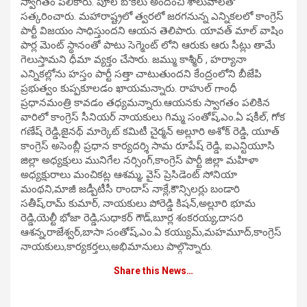
స్వాగ‌తం ప‌లికారు. పూల బొకేలు అందించి శాలువాల‌తో
స‌త్క‌రించారు. మ‌హారాష్ట్ర‌లో త్వ‌ర‌లో జ‌ర‌గ‌నున్న ఎన్నిక‌ల‌లో కాంగ్రెస్
పార్టీ విజ‌యం సాధిస్తుంద‌ని ఆయ‌న తెలిపారు. యావ‌త్ మాల్ వాషిం
పార్ల మెంట్ స్థానంతో పాటు సెగ్మెంట్ లోని ఆరుకు ఆరు సీట్లు తామే
గెలుస్తామ‌ని ధీమా వ్య‌క్తం చేసారు. జ‌మ్ము కాశ్మీర్ , హ‌ర్యానా
ఎన్నిక‌ల్లోను హ‌స్తం పార్టీ స‌త్తా చాటుతుంద‌ని కేంద్రంలోని బీజేపి
ప్ర‌భుత్వం కుప్ప‌కూలడం ఖాయమ‌న్నారు. రాహుల్ గాంధీ
ప్ర‌ధాన‌మంత్రి కావ‌డం త‌ధ్య‌మ‌న్నారు.ఆయ‌న‌కు స్వాగ‌తం ప‌లికిన
వారిలో కాంగ్రెస్ సీనియర్ నాయకులు గిమ్మ సంతోష్,ఎం.ఏ షకీల్, గోక
గణేష్ రెడ్డి,జైనథ్ మార్కెట్ కమిటీ చైర్మన్ అల్లూరి అశోక్ రెడ్డి, యూత్
కాంగ్రెస్ అసెంబ్లీ ప్రధాన కార్యదర్శి సామ రూపేష్ రెడ్డి, ఐఎన్టియూసి
జిల్లా అధ్యక్షులు మునిగేల నర్సింగ్,కాంగ్రెస్ పార్టీ జిల్లా మహిళా
అధ్యక్షురాలు మంచికట్ల ఆశమ్మ, వైస్ ప్రెసిడెంట్ సోనియా
మంథని,మాజీ జడ్పీటీసీ రాందాస్ నాక్లే,కౌన్సిలర్లు బండారి
సతీష్,రామ్ కుమార్, నాయకులు పోరెడ్డి కిషన్,అల్లూరి భూమ
రెడ్డి,యెల్టీ భోజా రెడ్డి,సుధాకర్ గౌడ్,బూర్ల శంకరయ్య,దాసరి
ఆశన్న,రాజేశ్వర్,బాసా సంతోష్,ఎం.ఏ కయ్యుమ్,మహమూద్,కాంగ్రెస్
నాయకులు,కార్యకర్తలు,అభిమానులు పాల్గొన్నారు.
Share this News…