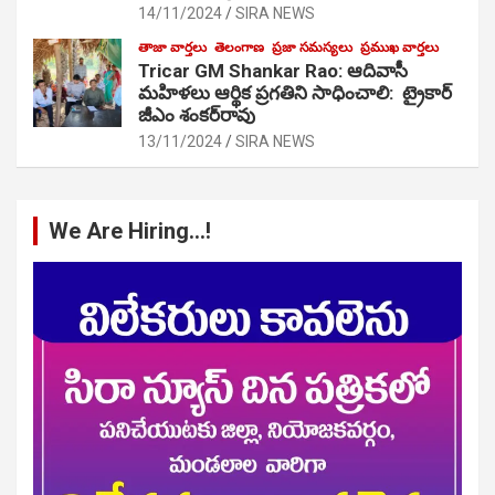
14/11/2024
SIRA NEWS
తాజా వార్తలు
తెలంగాణ
ప్రజా సమస్యలు
ప్రముఖ వార్తలు
Tricar GM Shankar Rao: ఆదివాసీ
మహిళలు ఆర్థిక ప్రగతిని సాధించాలి: ట్రైకార్
జీఎం శంకర్‌రావు
13/11/2024
SIRA NEWS
We Are Hiring…!