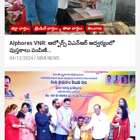
జిల్లా వార్తలు
ట్రేండింగ్ వార్తలు
తాజా వార్తలు
తెలంగాణ
Alphores VNR: ఆల్ఫోర్స్ విఎన్ఆర్ అద్వర్యంలో
పుస్తకాలు పంపిణి…
04/12/2024
SIRA NEWS