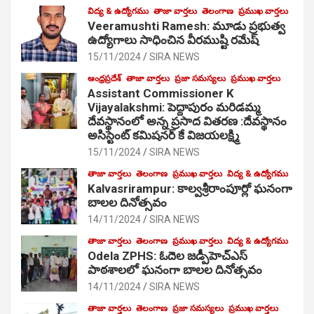
విద్య & ఉద్యోగము
తాజా వార్తలు
తెలంగాణ
ప్రముఖ వార్తలు
Veeramushti Ramesh: మూడు ప్రభుత్వ
ఉద్యోగాలు సాధించిన వీరముష్టి రమేష్
15/11/2024
SIRA NEWS
ఆంధ్రప్రదేశ్
తాజా వార్తలు
ప్రజా సమస్యలు
ప్రముఖ వార్తలు
Assistant Commissioner K
Vijayalakshmi: పెద్దాపురం మరిడమ్మ
దేవస్థానంలో అన్న ప్రసాద వితరణ :దేవస్థానం
అసిస్టెంట్ కమిషనర్ కే విజయలక్ష్మి
15/11/2024
SIRA NEWS
తాజా వార్తలు
తెలంగాణ
ప్రముఖ వార్తలు
విద్య & ఉద్యోగము
Kalvasrirampur: కాల్వశ్రీరాంపూర్లో ఘనంగా
బాలల దినోత్సవం
14/11/2024
SIRA NEWS
తాజా వార్తలు
తెలంగాణ
ప్రముఖ వార్తలు
విద్య & ఉద్యోగము
Odela ZPHS: ఓదెల జ‌డ్పీహెచ్ఎస్
పాఠ‌శాల‌లో ఘనంగా బాలల దినోత్సవం
14/11/2024
SIRA NEWS
తాజా వార్తలు
తెలంగాణ
ప్రజా సమస్యలు
ప్రముఖ వార్తలు