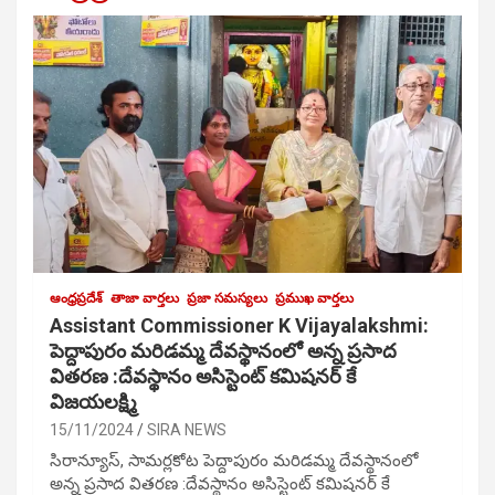
ఆంధ్రప్రదేశ్
తాజా వార్తలు
ప్రజా సమస్యలు
ప్రముఖ వార్తలు
Assistant Commissioner K Vijayalakshmi:
పెద్దాపురం మరిడమ్మ దేవస్థానంలో అన్న ప్రసాద
వితరణ :దేవస్థానం అసిస్టెంట్ కమిషనర్ కే
విజయలక్ష్మి
15/11/2024
SIRA NEWS
సిరాన్యూస్, సామర్లకోట పెద్దాపురం మరిడమ్మ దేవస్థానంలో
అన్న ప్రసాద వితరణ :దేవస్థానం అసిస్టెంట్ కమిషనర్ కే