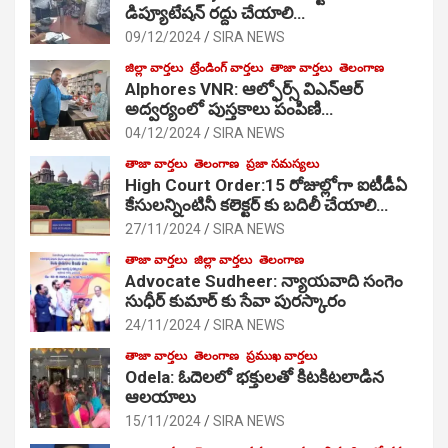
డిప్యూటేషన్ రద్దు చేయాలి…
09/12/2024
SIRA NEWS
జిల్లా వార్తలు
ట్రేండింగ్ వార్తలు
తాజా వార్తలు
తెలంగాణ
Alphores VNR: ఆల్ఫోర్స్ విఎన్ఆర్
అద్వర్యంలో పుస్తకాలు పంపిణి…
04/12/2024
SIRA NEWS
తాజా వార్తలు
తెలంగాణ
ప్రజా సమస్యలు
High Court Order:15 రోజుల్లోగా ఐటీడీఏ
కేసులన్నింటినీ కలెక్టర్ కు బదిలీ చేయాలి…
27/11/2024
SIRA NEWS
తాజా వార్తలు
జిల్లా వార్తలు
తెలంగాణ
Advocate Sudheer: న్యాయవాది సంగెం
సుధీర్ కుమార్ కు సేవా పురస్కారం
24/11/2024
SIRA NEWS
తాజా వార్తలు
తెలంగాణ
ప్రముఖ వార్తలు
Odela: ఓదెల‌లో భక్తులతో కిటకిటలాడిన
ఆల‌యాలు
15/11/2024
SIRA NEWS