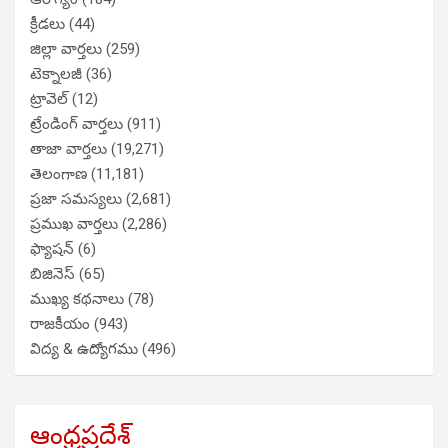
క్రీడలు
(44)
జిల్లా వార్తలు
(259)
టెక్నాలజీ
(36)
ట్రావెల్
(12)
ట్రేండింగ్ వార్తలు
(911)
తాజా వార్తలు
(19,271)
తెలంగాణ
(11,181)
ప్రజా సమస్యలు
(2,681)
ప్రముఖ వార్తలు
(2,286)
ఫ్యాషన్
(6)
బిజినెస్
(65)
ముఖ్య కథనాలు
(78)
రాజకీయం
(943)
విద్య & ఉద్యోగము
(496)
ఆంధ్రప్రదేశ్