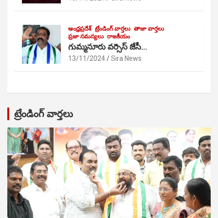
ఆంధ్రప్రదేశ్
ట్రేండింగ్ వార్తలు
తాజా వార్తలు
ప్రజా సమస్యలు
రాజకీయం
గుమ్మనూరు వర్సెస్ జేసీ…
13/11/2024
Sira News
ట్రేండింగ్ వార్తలు