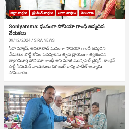
జిల్లా వార్తలు
ట్రేండింగ్ వార్తలు
తాజా వార్తలు
తెలంగాణ
Soniyamma: ఘ‌నంగా సోనియా గాంధీ జ‌న్మ‌దిన
వేడుక‌లు
09/12/2024
SIRA NEWS
సిరా న్యూస్, ఆదిలాబాద్ ఘ‌నంగా సోనియా గాంధీ జ‌న్మ‌దిన
వేడుక‌లు పార్టీ కోసం ప‌ద‌వుల‌ను తృణ ప్రాయంగా త్య‌జించిన
త్యాగమూర్తి సోనియా గాంధీ అని మాజీ మున్సిప‌ల్ చైర్మ‌న్, కాంగ్రెస్
పార్టీ సీనియ‌ర్ నాయ‌కులు దిగంబ‌ర్ రావు పాటిల్ అన్నారు.
సోమవారం…