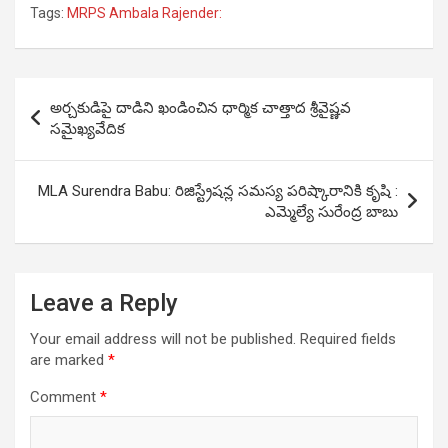
Tags:
MRPS Ambala Rajender:
Post
అర్చకుడిపై దాడిని ఖండించిన ధార్మిక చాత్తాద శ్రీవైష్ణవ
navigation
సమైఖ్యవేదిక
MLA Surendra Babu: రిజిస్ట్రేషన్ల సమస్య ప‌రిష్కారానికి కృషి :
ఎమ్మెల్యే సురేంద్ర బాబు
Leave a Reply
Your email address will not be published.
Required fields
are marked
*
Comment
*