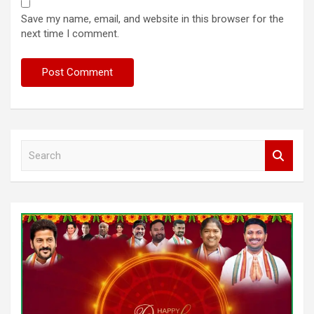
Save my name, email, and website in this browser for the
next time I comment.
S
e
a
r
c
h