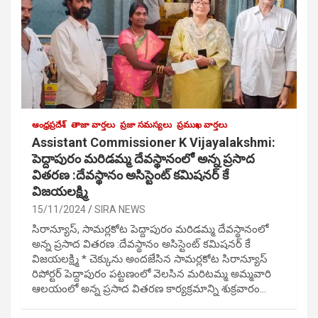
ఆంధ్రప్రదేశ్
తాజా వార్తలు
ప్రజా సమస్యలు
ప్రముఖ వార్తలు
Assistant Commissioner K Vijayalakshmi:
పెద్దాపురం మరిడమ్మ దేవస్థానంలో అన్న ప్రసాద
వితరణ :దేవస్థానం అసిస్టెంట్ కమిషనర్ కే
విజయలక్ష్మి
15/11/2024
SIRA NEWS
సిరాన్యూస్, సామర్లకోట పెద్దాపురం మరిడమ్మ దేవస్థానంలో
అన్న ప్రసాద వితరణ :దేవస్థానం అసిస్టెంట్ కమిషనర్ కే
విజయలక్ష్మి * చెక్కును అందజేసిన సామర్లకోట సిరాన్యూస్
రిపోర్టర్ పెద్దాపురం పట్టణంలో వెలసిన మరిటమ్మ అమ్మవారి
ఆలయంలో అన్న ప్రసాద వితరణ కార్యక్రమాన్ని శుక్రవారం…