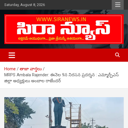
Skip
Saturday, August 8, 2026
to
content
Telugu Online News Daily
SIRA NEWS
Home
తాజా వార్తలు
MRPS Ambala Rajender: ఈనెల 9న నిర‌స‌న ప్ర‌ద‌ర్శ‌న : ఎమ్మార్పీఎస్
జిల్లా అధ్యక్షులు అంబాల రాజేందర్