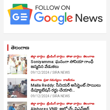
తెలంగాణ
జిల్లా వార్తలు
ట్రేండింగ్ వార్తలు
తాజా వార్తలు
తెలంగాణ
Soniyamma: ఘ‌నంగా సోనియా గాంధీ
జ‌న్మ‌దిన వేడుక‌లు
09/12/2024
SIRA NEWS
తెలంగాణ
ప్రజా సమస్యలు
రాజకీయం
Malla Reddy: సీనియర్ అసిస్టెంట్ సాయిలు
డిప్యూటేషన్ రద్దు చేయాలి…
09/12/2024
SIRA NEWS
జిల్లా వార్తలు
ట్రేండింగ్ వార్తలు
తాజా వార్తలు
తెలంగాణ
Alphores VNR: ఆల్ఫోర్స్ విఎన్ఆర్