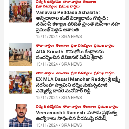
విద్య & ఉద్యోగము
తాజా వార్తలు
తెలంగాణ
ప్రజా సమస్యలు
ప్రముఖ వార్తలు
Vanavasi Peddada Ashalata :
అన్నిదానాల కంటే విద్యాధానం గొప్పది :
వనవాసి కళ్యాణ పరిషత్ ప్రాంత మహిళా సహ
ప్రముఖ్ పెద్దడ ఆశాలత
15/11/2024
SIRA NEWS
తాజా వార్తలు
తెలంగాణ
ప్రజా సమస్యలు
ప్రముఖ వార్తలు
ADA Srinath: కొనుగోలు కేంద్రాల‌ను
సంద‌ర్శించిన డివిజనల్ ఏడీఏ శ్రీనాథ్
15/11/2024
SIRA NEWS
తాజా వార్తలు
తెలంగాణ
ప్రజా సమస్యలు
ప్రముఖ వార్తలు
EX MLA Dasari Manohar Reddy: శ్రీ లక్ష్మీ
నరసింహ స్వామిని దర్శించుకున్నమాజీ
ఎమ్మెల్యే దాసరి మనోహర్ రెడ్డి
15/11/2024
SIRA NEWS
విద్య & ఉద్యోగము
తాజా వార్తలు
తెలంగాణ
ప్రముఖ వార్తలు
Veeramushti Ramesh: మూడు ప్రభుత్వ
ఉద్యోగాలు సాధించిన వీరముష్టి రమేష్
15/11/2024
SIRA NEWS