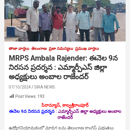
తాజా వార్తలు
తెలంగాణ
ప్రజా సమస్యలు
ప్రముఖ వార్తలు
MRPS Ambala Rajender: ఈనెల 9న
నిర‌స‌న ప్ర‌ద‌ర్శ‌న : ఎమ్మార్పీఎస్ జిల్లా
అధ్యక్షులు అంబాల రాజేందర్
07/10/2024
SIRA NEWS
Post Views:
193
సిరాన్యూస్‌, కాల్వశ్రీరాంపూర్
ఈనెల 9న నిర‌స‌న ప్ర‌ద‌ర్శ‌న
:
ఎమ్మార్పీఎస్ జిల్లా అధ్యక్షులు అంబాల
రాజేందర్
ఉద్యోగనియామకంలో మాదిగ లను తెలంగాణ కాంగ్రెస్ ప్రభుత్వం