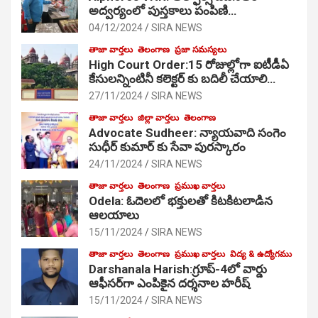
అద్వర్యంలో పుస్తకాలు పంపిణి…
04/12/2024
SIRA NEWS
తాజా వార్తలు
తెలంగాణ
ప్రజా సమస్యలు
High Court Order:15 రోజుల్లోగా ఐటీడీఏ
కేసులన్నింటినీ కలెక్టర్ కు బదిలీ చేయాలి…
27/11/2024
SIRA NEWS
తాజా వార్తలు
జిల్లా వార్తలు
తెలంగాణ
Advocate Sudheer: న్యాయవాది సంగెం
సుధీర్ కుమార్ కు సేవా పురస్కారం
24/11/2024
SIRA NEWS
తాజా వార్తలు
తెలంగాణ
ప్రముఖ వార్తలు
Odela: ఓదెల‌లో భక్తులతో కిటకిటలాడిన
ఆల‌యాలు
15/11/2024
SIRA NEWS
తాజా వార్తలు
తెలంగాణ
ప్రముఖ వార్తలు
విద్య & ఉద్యోగము
Darshanala Harish:గ్రూప్-4లో వార్డు
ఆఫీసర్‌గా ఎంపికైన దర్శనాల హరీష్
15/11/2024
SIRA NEWS