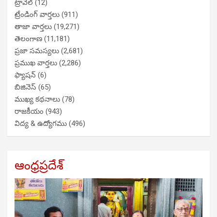
ట్రావెల్
(12)
ట్రేండింగ్ వార్తలు
(911)
తాజా వార్తలు
(19,271)
తెలంగాణ
(11,181)
ప్రజా సమస్యలు
(2,681)
ప్రముఖ వార్తలు
(2,286)
ఫ్యాషన్
(6)
బిజినెస్
(65)
ముఖ్య కథనాలు
(78)
రాజకీయం
(943)
విద్య & ఉద్యోగము
(496)
ఆంధ్రప్రదేశ్