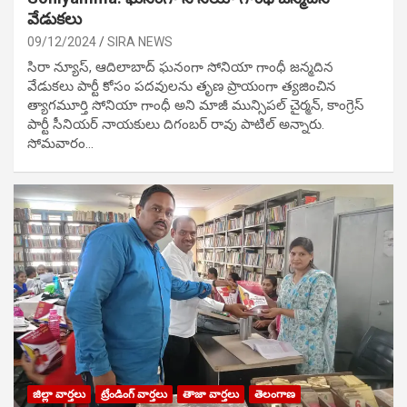
వేడుక‌లు
09/12/2024
SIRA NEWS
సిరా న్యూస్, ఆదిలాబాద్ ఘ‌నంగా సోనియా గాంధీ జ‌న్మ‌దిన
వేడుక‌లు పార్టీ కోసం ప‌ద‌వుల‌ను తృణ ప్రాయంగా త్య‌జించిన
త్యాగమూర్తి సోనియా గాంధీ అని మాజీ మున్సిప‌ల్ చైర్మ‌న్, కాంగ్రెస్
పార్టీ సీనియ‌ర్ నాయ‌కులు దిగంబ‌ర్ రావు పాటిల్ అన్నారు.
సోమవారం…
జిల్లా వార్తలు
ట్రేండింగ్ వార్తలు
తాజా వార్తలు
తెలంగాణ