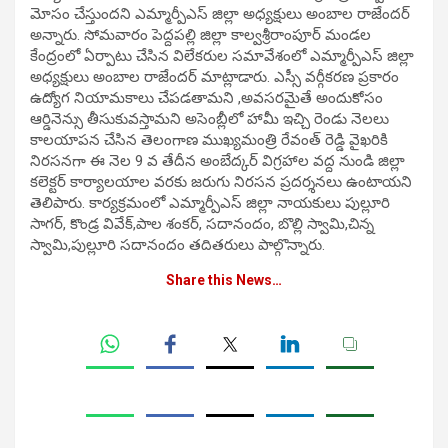
మోసం చేస్తుంద‌ని ఎమ్మార్పీఎస్ జిల్లా అధ్యక్షులు అంబాల రాజేందర్
అన్నారు. సోమ‌వారం పెద్దపల్లి జిల్లా కాల్వశ్రీరాంపూర్ మండల
కేంద్రంలో ఏర్పాటు చేసిన విలేక‌రుల స‌మావేశంలో ఎమ్మార్పీఎస్ జిల్లా
అధ్యక్షులు అంబాల రాజేందర్ మాట్లాడారు. ఎస్సీ వర్గీకరణ ప్రకారం
ఉద్యోగ నియామకాలు చేపడతామని ,అవసరమైతే అందుకోసం
ఆర్డినెన్సు తీసుకువస్తామని అసెంబ్లీలో హామీ ఇచ్చి రెండు నెలలు
కాలయాపన చేసిన తెలంగాణ ముఖ్యమంత్రి రేవంత్ రెడ్డి వైఖరికి
నిరసనగా ఈ నెల 9 వ తేదీన అంబేద్కర్ విగ్రహాల వద్ద నుండి జిల్లా
కలెక్టర్ కార్యాలయాల వరకు జరుగు నిరసన ప్రదర్శనలు ఉంటాయని
తెలిపారు. కార్యక్రమంలో ఎమ్మార్పీఎస్‌ జిల్లా నాయకులు పుల్లూరి
సాగర్, కొండ్ర వివేక్,పాల శంకర్, సదానందం, బొల్లి స్వామి,చిన్న
స్వామి,పుల్లూరి సదానందం తదితరులు పాల్గొన్నారు.
Share this News…