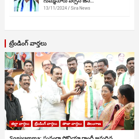
గుమ్మనూరు వర్సెస్ జేసీ…
13/11/2024
Sira News
ట్రేండింగ్ వార్తలు
జిల్లా వార్తలు
ట్రేండింగ్ వార్తలు
తాజా వార్తలు
తెలంగాణ
Soniyamma: ఘ‌నంగా సోనియా గాంధీ జ‌న్మ‌దిన