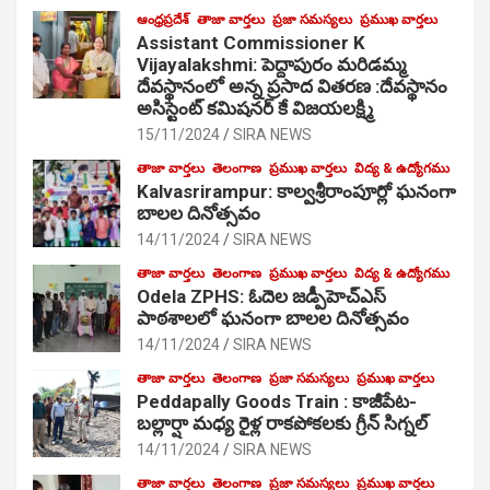
ఆంధ్రప్రదేశ్
తాజా వార్తలు
ప్రజా సమస్యలు
ప్రముఖ వార్తలు
Assistant Commissioner K
Vijayalakshmi: పెద్దాపురం మరిడమ్మ
దేవస్థానంలో అన్న ప్రసాద వితరణ :దేవస్థానం
అసిస్టెంట్ కమిషనర్ కే విజయలక్ష్మి
15/11/2024
SIRA NEWS
తాజా వార్తలు
తెలంగాణ
ప్రముఖ వార్తలు
విద్య & ఉద్యోగము
Kalvasrirampur: కాల్వశ్రీరాంపూర్లో ఘనంగా
బాలల దినోత్సవం
14/11/2024
SIRA NEWS
తాజా వార్తలు
తెలంగాణ
ప్రముఖ వార్తలు
విద్య & ఉద్యోగము
Odela ZPHS: ఓదెల జ‌డ్పీహెచ్ఎస్
పాఠ‌శాల‌లో ఘనంగా బాలల దినోత్సవం
14/11/2024
SIRA NEWS
తాజా వార్తలు
తెలంగాణ
ప్రజా సమస్యలు
ప్రముఖ వార్తలు
Peddapally Goods Train : కాజీపేట-
బల్లార్షా మధ్య రైళ్ల రాకపోకలకు గ్రీన్ సిగ్నల్
14/11/2024
SIRA NEWS
తాజా వార్తలు
తెలంగాణ
ప్రజా సమస్యలు
ప్రముఖ వార్తలు