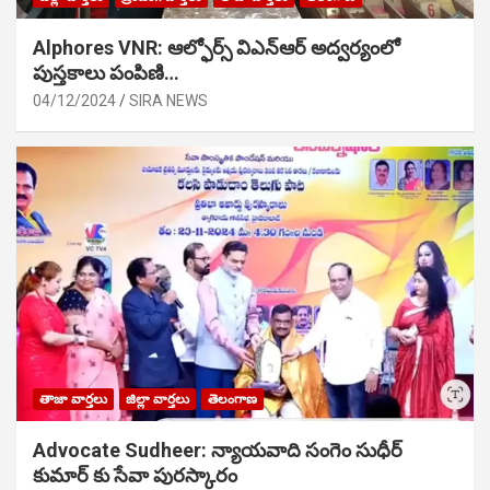
Alphores VNR: ఆల్ఫోర్స్ విఎన్ఆర్ అద్వర్యంలో
పుస్తకాలు పంపిణి…
04/12/2024
SIRA NEWS
తాజా వార్తలు
జిల్లా వార్తలు
తెలంగాణ
Advocate Sudheer: న్యాయవాది సంగెం సుధీర్
కుమార్ కు సేవా పురస్కారం