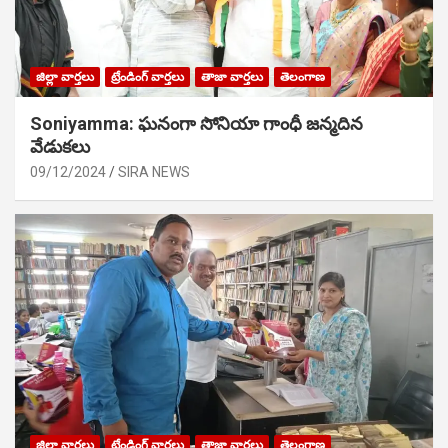
జిల్లా వార్తలు
ట్రేండింగ్ వార్తలు
తాజా వార్తలు
తెలంగాణ
Soniyamma: ఘ‌నంగా సోనియా గాంధీ జ‌న్మ‌దిన
వేడుక‌లు
09/12/2024
SIRA NEWS
జిల్లా వార్తలు
ట్రేండింగ్ వార్తలు
తాజా వార్తలు
తెలంగాణ