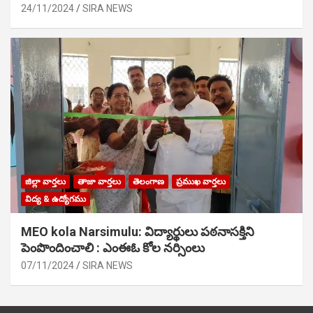
24/11/2024
SIRA NEWS
జిల్లా వార్తలు
తాజా వార్తలు
తెలంగాణ
ప్రముఖ వార్తలు
విద్య & ఉద్యోగము
MEO kola Narsimulu: విద్యార్థులు పఠ‌నాసక్తిని
పెంపొందించాలి : ఎంఈఓ కోల నర్సింలు
07/11/2024
SIRA NEWS