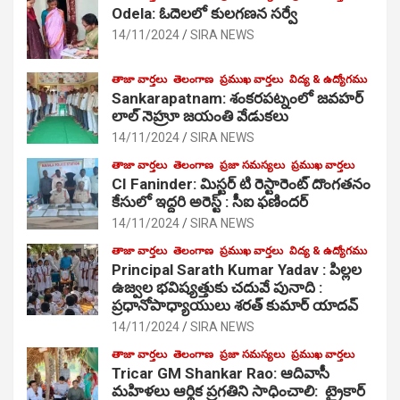
Odela: ఓదెలలో కులగణన సర్వే
14/11/2024
SIRA NEWS
తాజా వార్తలు
తెలంగాణ
ప్రముఖ వార్తలు
విద్య & ఉద్యోగము
Sankarapatnam: శంకరపట్నంలో జవహర్
లాల్ నెహ్రూ జయంతి వేడుకలు
14/11/2024
SIRA NEWS
తాజా వార్తలు
తెలంగాణ
ప్రజా సమస్యలు
ప్రముఖ వార్తలు
CI Faninder: మిస్టర్ టి రెస్టారెంట్ దొంగతనం
కేసులో ఇద్దరి అరెస్ట్ : సీఐ ఫణిందర్
14/11/2024
SIRA NEWS
తాజా వార్తలు
తెలంగాణ
ప్రముఖ వార్తలు
విద్య & ఉద్యోగము
Principal Sarath Kumar Yadav : పిల్లల
ఉజ్వల భవిష్యత్తుకు చదువే పునాది :
ప్రధానోపాధ్యాయులు శరత్ కుమార్ యాదవ్
14/11/2024
SIRA NEWS
తాజా వార్తలు
తెలంగాణ
ప్రజా సమస్యలు
ప్రముఖ వార్తలు
Tricar GM Shankar Rao: ఆదివాసీ
మహిళలు ఆర్థిక ప్రగతిని సాధించాలి: ట్రైకార్