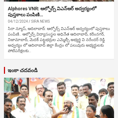
Alphores VNR: ఆల్ఫోర్స్ విఎన్ఆర్ అద్వర్యంలో
పుస్తకాలు పంపిణి…
04/12/2024
SIRA NEWS
సిరా న్యూస్, ఆదిలాబాద్: ఆల్ఫోర్స్ విఎన్ఆర్ అద్వర్యంలో పుస్తకాలు
పంపిణి… ఆల్ఫోర్స్ విద్యాసంస్థల అధినేత ఆదిలాబాద్, కరీంనగర్,
నిజామాబాద్, మెదక్ పట్టభద్రుల ఎమ్మెల్సీ అభ్యర్థి వి నరేందర్ రెడ్డి
అధ్వర్యం లో ఆదిలాబాద్ జిల్లా కేంద్రం లో పలువురు అభ్యర్థులకు
పోటిప‌రీక్ష‌ల‌కు…
ఇంకా చదవండి