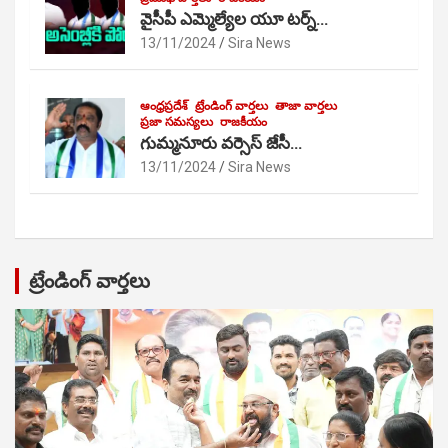
వైసీపీ ఎమ్మెల్యేల యూ టర్న్…
13/11/2024
Sira News
ఆంధ్రప్రదేశ్
ట్రేండింగ్ వార్తలు
తాజా వార్తలు
ప్రజా సమస్యలు
రాజకీయం
గుమ్మనూరు వర్సెస్ జేసీ…
13/11/2024
Sira News
ట్రేండింగ్ వార్తలు