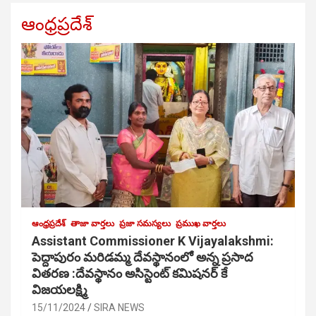
ఆంధ్రప్రదేశ్
ఆంధ్రప్రదేశ్
తాజా వార్తలు
ప్రజా సమస్యలు
ప్రముఖ వార్తలు
Assistant Commissioner K Vijayalakshmi:
పెద్దాపురం మరిడమ్మ దేవస్థానంలో అన్న ప్రసాద
వితరణ :దేవస్థానం అసిస్టెంట్ కమిషనర్ కే
విజయలక్ష్మి
15/11/2024
SIRA NEWS