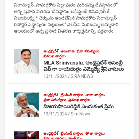
సిరాన్యూస్, సామర్లకోట పెద్దాపురం మరిడమ్మ దేవస్థానంలో
అన్న ప్రసాద వితరణ :దేవస్థానం అసిస్టెంట్ కమిషనర్ కే
విజయలక్ష్మి * చెక్కును అందజేసిన సామర్లకోట సిరాన్యూస్
రిపోర్టర్ పెద్దాపురం పట్టణంలో వెలసిన మరిటమ్మ అమ్మవారి
ఆలయంలో అన్న ప్రసాద వితరణ కార్యక్రమాన్ని శుక్రవారం…
ఆంధ్రప్రదేశ్
తెలంగాణ
ప్రజా సమస్యలు
ప్రముఖ వార్తలు
MLA Srinivasulu: ఆంధ్రప్రదేశ్ అసెంబ్లీ
విప్ గా రాయదుర్గం ఎమ్మెల్యే శ్రీనివాసులు
13/11/2024
SIRA NEWS
ఆంధ్రప్రదేశ్
ట్రేండింగ్ వార్తలు
తాజా వార్తలు
ప్రజా సమస్యలు
ప్రముఖ వార్తలు
విజయసాయిరెడ్డికి ఎందుకంత ప్రేమ
13/11/2024
Sira News
ఆంధ్రప్రదేశ్
ట్రేండింగ్ వార్తలు
తాజా వార్తలు
ప్రముఖ వార్తలు
రాజకీయం