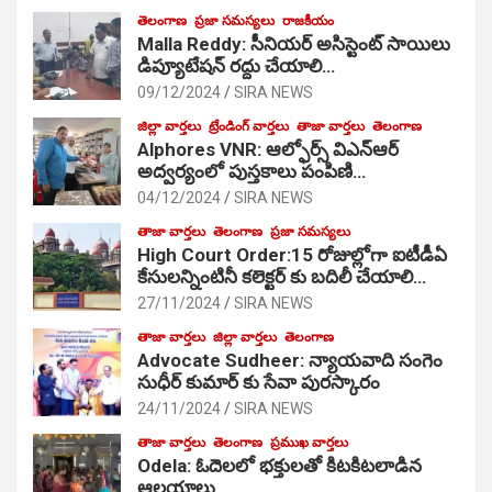
తెలంగాణ
ప్రజా సమస్యలు
రాజకీయం
Malla Reddy: సీనియర్ అసిస్టెంట్ సాయిలు
డిప్యూటేషన్ రద్దు చేయాలి…
09/12/2024
SIRA NEWS
జిల్లా వార్తలు
ట్రేండింగ్ వార్తలు
తాజా వార్తలు
తెలంగాణ
Alphores VNR: ఆల్ఫోర్స్ విఎన్ఆర్
అద్వర్యంలో పుస్తకాలు పంపిణి…
04/12/2024
SIRA NEWS
తాజా వార్తలు
తెలంగాణ
ప్రజా సమస్యలు
High Court Order:15 రోజుల్లోగా ఐటీడీఏ
కేసులన్నింటినీ కలెక్టర్ కు బదిలీ చేయాలి…
27/11/2024
SIRA NEWS
తాజా వార్తలు
జిల్లా వార్తలు
తెలంగాణ
Advocate Sudheer: న్యాయవాది సంగెం
సుధీర్ కుమార్ కు సేవా పురస్కారం
24/11/2024
SIRA NEWS
తాజా వార్తలు
తెలంగాణ
ప్రముఖ వార్తలు
Odela: ఓదెల‌లో భక్తులతో కిటకిటలాడిన
ఆల‌యాలు