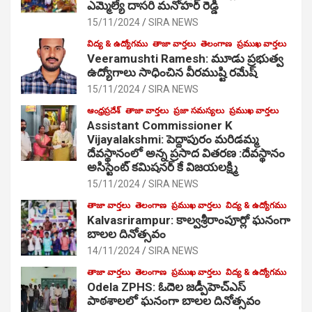
ఎమ్మెల్యే దాసరి మనోహర్ రెడ్డి
15/11/2024
SIRA NEWS
విద్య & ఉద్యోగము
తాజా వార్తలు
తెలంగాణ
ప్రముఖ వార్తలు
Veeramushti Ramesh: మూడు ప్రభుత్వ
ఉద్యోగాలు సాధించిన వీరముష్టి రమేష్
15/11/2024
SIRA NEWS
ఆంధ్రప్రదేశ్
తాజా వార్తలు
ప్రజా సమస్యలు
ప్రముఖ వార్తలు
Assistant Commissioner K
Vijayalakshmi: పెద్దాపురం మరిడమ్మ
దేవస్థానంలో అన్న ప్రసాద వితరణ :దేవస్థానం
అసిస్టెంట్ కమిషనర్ కే విజయలక్ష్మి
15/11/2024
SIRA NEWS
తాజా వార్తలు
తెలంగాణ
ప్రముఖ వార్తలు
విద్య & ఉద్యోగము
Kalvasrirampur: కాల్వశ్రీరాంపూర్లో ఘనంగా
బాలల దినోత్సవం
14/11/2024
SIRA NEWS
తాజా వార్తలు
తెలంగాణ
ప్రముఖ వార్తలు
విద్య & ఉద్యోగము
Odela ZPHS: ఓదెల జ‌డ్పీహెచ్ఎస్
పాఠ‌శాల‌లో ఘనంగా బాలల దినోత్సవం