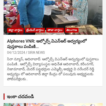
జిల్లా వార్తలు
ట్రేండింగ్ వార్తలు
తాజా వార్తలు
తెలంగాణ
Alphores VNR: ఆల్ఫోర్స్ విఎన్ఆర్ అద్వర్యంలో
పుస్తకాలు పంపిణి…
04/12/2024
SIRA NEWS
సిరా న్యూస్, ఆదిలాబాద్: ఆల్ఫోర్స్ విఎన్ఆర్ అద్వర్యంలో పుస్తకాలు
పంపిణి… ఆల్ఫోర్స్ విద్యాసంస్థల అధినేత ఆదిలాబాద్, కరీంనగర్,
నిజామాబాద్, మెదక్ పట్టభద్రుల ఎమ్మెల్సీ అభ్యర్థి వి నరేందర్ రెడ్డి
అధ్వర్యం లో ఆదిలాబాద్ జిల్లా కేంద్రం లో పలువురు అభ్యర్థులకు
పోటిప‌రీక్ష‌ల‌కు…
ఇంకా చదవండి