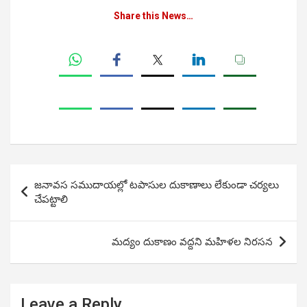
Share this News…
Post
జనావస సముదాయల్లో టపాసుల దుకాణాలు లేకుండా చర్యలు
navigation
చేపట్టాలి
మద్యం దుకాణం వద్దని మహిళల నిరసన
Leave a Reply