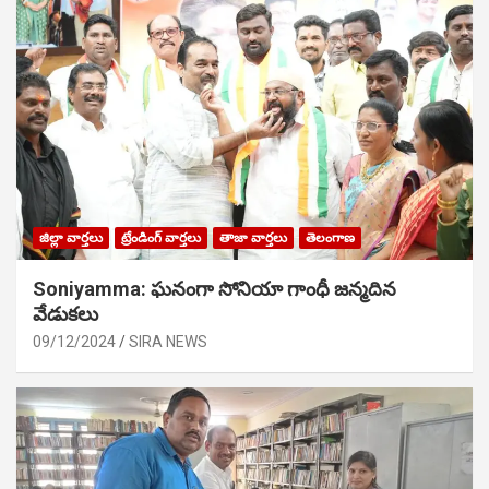
జిల్లా వార్తలు
ట్రేండింగ్ వార్తలు
తాజా వార్తలు
తెలంగాణ
Soniyamma: ఘ‌నంగా సోనియా గాంధీ జ‌న్మ‌దిన
వేడుక‌లు
09/12/2024
SIRA NEWS