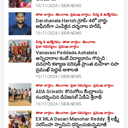
15/11/2024
SIRA NEWS
తాజా వార్తలు
తెలంగాణ
ప్రముఖ వార్తలు
విద్య & ఉద్యోగము
Darshanala Harish:గ్రూప్-4లో వార్డు
ఆఫీసర్‌గా ఎంపికైన దర్శనాల హరీష్
15/11/2024
SIRA NEWS
విద్య & ఉద్యోగము
తాజా వార్తలు
తెలంగాణ
ప్రజా సమస్యలు
ప్రముఖ వార్తలు
Vanavasi Peddada Ashalata :
అన్నిదానాల కంటే విద్యాధానం గొప్పది :
వనవాసి కళ్యాణ పరిషత్ ప్రాంత మహిళా సహ
ప్రముఖ్ పెద్దడ ఆశాలత
15/11/2024
SIRA NEWS
తాజా వార్తలు
తెలంగాణ
ప్రజా సమస్యలు
ప్రముఖ వార్తలు
ADA Srinath: కొనుగోలు కేంద్రాల‌ను
సంద‌ర్శించిన డివిజనల్ ఏడీఏ శ్రీనాథ్
15/11/2024
SIRA NEWS
తాజా వార్తలు
తెలంగాణ
ప్రజా సమస్యలు
ప్రముఖ వార్తలు
EX MLA Dasari Manohar Reddy: శ్రీ లక్ష్మీ
నరసింహ స్వామిని దర్శించుకున్నమాజీ