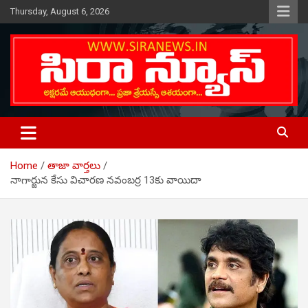
Skip
Thursday, August 6, 2026
to
content
Telugu Online News Daily
SIRA NEWS
Home
తాజా వార్తలు
నాగార్జున కేసు విచారణ నవంబర్ర 13కు వాయిదా