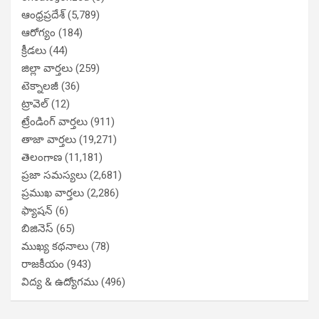
ఆంధ్రప్రదేశ్
(5,789)
ఆరోగ్యం
(184)
క్రీడలు
(44)
జిల్లా వార్తలు
(259)
టెక్నాలజీ
(36)
ట్రావెల్
(12)
ట్రేండింగ్ వార్తలు
(911)
తాజా వార్తలు
(19,271)
తెలంగాణ
(11,181)
ప్రజా సమస్యలు
(2,681)
ప్రముఖ వార్తలు
(2,286)
ఫ్యాషన్
(6)
బిజినెస్
(65)
ముఖ్య కథనాలు
(78)
రాజకీయం
(943)
విద్య & ఉద్యోగము
(496)