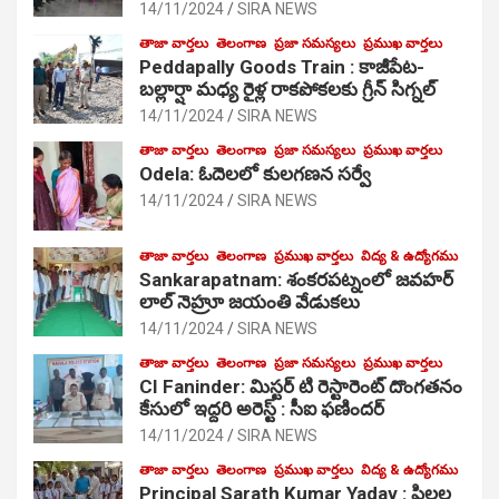
14/11/2024
SIRA NEWS
తాజా వార్తలు
తెలంగాణ
ప్రజా సమస్యలు
ప్రముఖ వార్తలు
Peddapally Goods Train : కాజీపేట-
బల్లార్షా మధ్య రైళ్ల రాకపోకలకు గ్రీన్ సిగ్నల్
14/11/2024
SIRA NEWS
తాజా వార్తలు
తెలంగాణ
ప్రజా సమస్యలు
ప్రముఖ వార్తలు
Odela: ఓదెలలో కులగణన సర్వే
14/11/2024
SIRA NEWS
తాజా వార్తలు
తెలంగాణ
ప్రముఖ వార్తలు
విద్య & ఉద్యోగము
Sankarapatnam: శంకరపట్నంలో జవహర్
లాల్ నెహ్రూ జయంతి వేడుకలు
14/11/2024
SIRA NEWS
తాజా వార్తలు
తెలంగాణ
ప్రజా సమస్యలు
ప్రముఖ వార్తలు
CI Faninder: మిస్టర్ టి రెస్టారెంట్ దొంగతనం
కేసులో ఇద్దరి అరెస్ట్ : సీఐ ఫణిందర్
14/11/2024
SIRA NEWS
తాజా వార్తలు
తెలంగాణ
ప్రముఖ వార్తలు
విద్య & ఉద్యోగము
Principal Sarath Kumar Yadav : పిల్లల