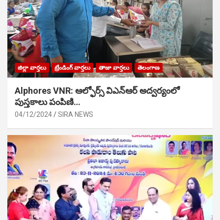
జిల్లా వార్తలు
ట్రేండింగ్ వార్తలు
తాజా వార్తలు
తెలంగాణ
Alphores VNR: ఆల్ఫోర్స్ విఎన్ఆర్ అద్వర్యంలో
పుస్తకాలు పంపిణి…
04/12/2024
SIRA NEWS