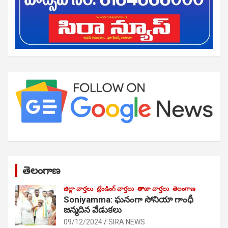
తెలంగాణ
జిల్లా వార్తలు
ట్రేండింగ్ వార్తలు
తాజా వార్తలు
తెలంగాణ
Soniyamma: ఘ‌నంగా సోనియా గాంధీ
జ‌న్మ‌దిన వేడుక‌లు
09/12/2024
SIRA NEWS