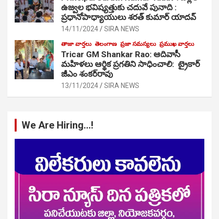
ఉజ్వల భవిష్యత్తుకు చదువే పునాది :
ప్రధానోపాధ్యాయులు శరత్ కుమార్ యాదవ్
14/11/2024
SIRA NEWS
తాజా వార్తలు
తెలంగాణ
ప్రజా సమస్యలు
ప్రముఖ వార్తలు
Tricar GM Shankar Rao: ఆదివాసీ
మహిళలు ఆర్థిక ప్రగతిని సాధించాలి: ట్రైకార్
జీఎం శంకర్‌రావు
13/11/2024
SIRA NEWS
We Are Hiring…!