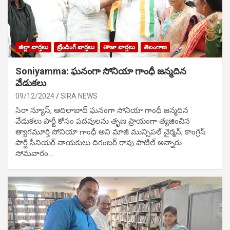
జిల్లా వార్తలు
ట్రేండింగ్ వార్తలు
తాజా వార్తలు
తెలంగాణ
Soniyamma: ఘ‌నంగా సోనియా గాంధీ జ‌న్మ‌దిన
వేడుక‌లు
09/12/2024
SIRA NEWS
సిరా న్యూస్, ఆదిలాబాద్ ఘ‌నంగా సోనియా గాంధీ జ‌న్మ‌దిన
వేడుక‌లు పార్టీ కోసం ప‌ద‌వుల‌ను తృణ ప్రాయంగా త్య‌జించిన
త్యాగమూర్తి సోనియా గాంధీ అని మాజీ మున్సిప‌ల్ చైర్మ‌న్, కాంగ్రెస్
పార్టీ సీనియ‌ర్ నాయ‌కులు దిగంబ‌ర్ రావు పాటిల్ అన్నారు.
సోమవారం…