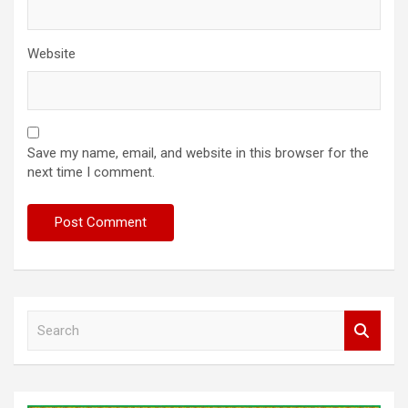
Website
Save my name, email, and website in this browser for the
next time I comment.
S
e
a
r
c