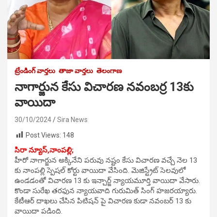
ట్రేండింగ్ వార్తలు
తాజా వార్తలు
తెలంగాణ
నాగార్జున కేసు విచారణ నవంబర్ర 13కు
వాయిదా
30/10/2024
Sira News
Post Views:
148
సిరా న్యూస్,నాంపల్లి;
హీరో నాగార్జున అక్కినేని పరువు నష్టం కేసు విచారణ వచ్చే నెల 13
కు నాంపల్లి స్పెషల్ కోర్టు వాయిదా వేసింది. మెజిస్ట్రేట్ సెలవులో
ఉండడంతో విచారణ 13 కు ఇన్చార్జ్ న్యాయమూర్తి వాయిదా వేసారు.
కొండా సురేఖ తరఫున న్యాయవాది గురుమిత్ సింగ్ హజరయ్యారు.
కేటీఆర్ దాఖలు చేసిన పిటిషన్ పై విచారణ కుడా నవంబర్ 13 కు
వాయిదా పడింది.