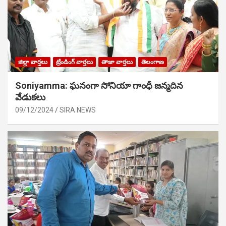
జిల్లా వార్తలు
ట్రేండింగ్ వార్తలు
తాజా వార్తలు
తెలంగాణ
Soniyamma: ఘ‌నంగా సోనియా గాంధీ జ‌న్మ‌దిన
వేడుక‌లు
09/12/2024
SIRA NEWS