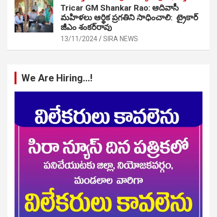
Tricar GM Shankar Rao: ఆదివాసీ
మహిళలు ఆర్థిక ప్రగతిని సాధించాలి: ట్రైకార్
జీఎం శంకర్‌రావు
13/11/2024
SIRA NEWS
We Are Hiring…!