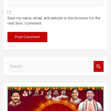
Save my name, email, and website in this browser for the
next time I comment.
S
e
a
r
c
h