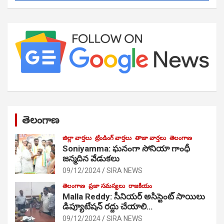
తెలంగాణ
జిల్లా వార్తలు
ట్రేండింగ్ వార్తలు
తాజా వార్తలు
తెలంగాణ
Soniyamma: ఘ‌నంగా సోనియా గాంధీ
జ‌న్మ‌దిన వేడుక‌లు
09/12/2024
SIRA NEWS
తెలంగాణ
ప్రజా సమస్యలు
రాజకీయం
Malla Reddy: సీనియర్ అసిస్టెంట్ సాయిలు
డిప్యూటేషన్ రద్దు చేయాలి…
09/12/2024
SIRA NEWS