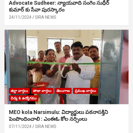
Advocate Sudheer: న్యాయవాది సంగెం సుధీర్
కుమార్ కు సేవా పురస్కారం
24/11/2024
SIRA NEWS
జిల్లా వార్తలు
తాజా వార్తలు
తెలంగాణ
ప్రముఖ వార్తలు
విద్య & ఉద్యోగము
MEO kola Narsimulu: విద్యార్థులు పఠ‌నాసక్తిని
పెంపొందించాలి : ఎంఈఓ కోల నర్సింలు
07/11/2024
SIRA NEWS