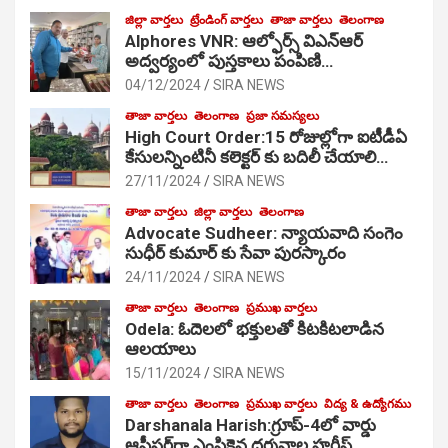
జిల్లా వార్తలు
ట్రేండింగ్ వార్తలు
తాజా వార్తలు
తెలంగాణ
Alphores VNR: ఆల్ఫోర్స్ విఎన్ఆర్
అద్వర్యంలో పుస్తకాలు పంపిణి…
04/12/2024
SIRA NEWS
తాజా వార్తలు
తెలంగాణ
ప్రజా సమస్యలు
High Court Order:15 రోజుల్లోగా ఐటీడీఏ
కేసులన్నింటినీ కలెక్టర్ కు బదిలీ చేయాలి…
27/11/2024
SIRA NEWS
తాజా వార్తలు
జిల్లా వార్తలు
తెలంగాణ
Advocate Sudheer: న్యాయవాది సంగెం
సుధీర్ కుమార్ కు సేవా పురస్కారం
24/11/2024
SIRA NEWS
తాజా వార్తలు
తెలంగాణ
ప్రముఖ వార్తలు
Odela: ఓదెల‌లో భక్తులతో కిటకిటలాడిన
ఆల‌యాలు
15/11/2024
SIRA NEWS
తాజా వార్తలు
తెలంగాణ
ప్రముఖ వార్తలు
విద్య & ఉద్యోగము
Darshanala Harish:గ్రూప్-4లో వార్డు
ఆఫీసర్‌గా ఎంపికైన దర్శనాల హరీష్