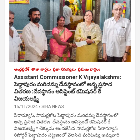
ఆంధ్రప్రదేశ్
తాజా వార్తలు
ప్రజా సమస్యలు
ప్రముఖ వార్తలు
Assistant Commissioner K Vijayalakshmi:
పెద్దాపురం మరిడమ్మ దేవస్థానంలో అన్న ప్రసాద
వితరణ :దేవస్థానం అసిస్టెంట్ కమిషనర్ కే
విజయలక్ష్మి
15/11/2024
SIRA NEWS
సిరాన్యూస్, సామర్లకోట పెద్దాపురం మరిడమ్మ దేవస్థానంలో
అన్న ప్రసాద వితరణ :దేవస్థానం అసిస్టెంట్ కమిషనర్ కే
విజయలక్ష్మి * చెక్కును అందజేసిన సామర్లకోట సిరాన్యూస్
రిపోర్టర్ పెద్దాపురం పట్టణంలో వెలసిన మరిటమ్మ అమ్మవారి