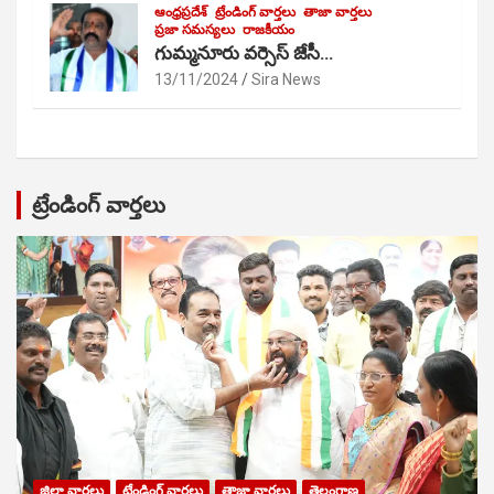
ఆంధ్రప్రదేశ్
ట్రేండింగ్ వార్తలు
తాజా వార్తలు
ప్రజా సమస్యలు
రాజకీయం
గుమ్మనూరు వర్సెస్ జేసీ…
13/11/2024
Sira News
ట్రేండింగ్ వార్తలు
జిల్లా వార్తలు
ట్రేండింగ్ వార్తలు
తాజా వార్తలు
తెలంగాణ