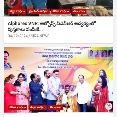
జిల్లా వార్తలు
ట్రేండింగ్ వార్తలు
తాజా వార్తలు
తెలంగాణ
Alphores VNR: ఆల్ఫోర్స్ విఎన్ఆర్ అద్వర్యంలో
పుస్తకాలు పంపిణి…
04/12/2024
SIRA NEWS
తాజా వార్తలు
జిల్లా వార్తలు
తెలంగాణ