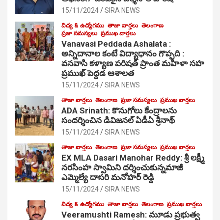
15/11/2024
SIRA NEWS
విద్య & ఉద్యోగము
తాజా వార్తలు
తెలంగాణ
ప్రజా సమస్యలు
ప్రముఖ వార్తలు
Vanavasi Peddada Ashalata :
అన్నిదానాల కంటే విద్యాధానం గొప్పది :
వనవాసి కళ్యాణ పరిషత్ ప్రాంత మహిళా సహ
ప్రముఖ్ పెద్దడ ఆశాలత
15/11/2024
SIRA NEWS
తాజా వార్తలు
తెలంగాణ
ప్రజా సమస్యలు
ప్రముఖ వార్తలు
ADA Srinath: కొనుగోలు కేంద్రాల‌ను
సంద‌ర్శించిన డివిజనల్ ఏడీఏ శ్రీనాథ్
15/11/2024
SIRA NEWS
తాజా వార్తలు
తెలంగాణ
ప్రజా సమస్యలు
ప్రముఖ వార్తలు
EX MLA Dasari Manohar Reddy: శ్రీ లక్ష్మీ
నరసింహ స్వామిని దర్శించుకున్నమాజీ
ఎమ్మెల్యే దాసరి మనోహర్ రెడ్డి
15/11/2024
SIRA NEWS
విద్య & ఉద్యోగము
తాజా వార్తలు
తెలంగాణ
ప్రముఖ వార్తలు
Veeramushti Ramesh: మూడు ప్రభుత్వ