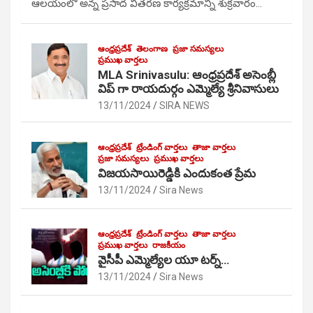
ఆలయంలో అన్న ప్రసాద వితరణ కార్యక్రమాన్ని శుక్రవారం…
ఆంధ్రప్రదేశ్
తెలంగాణ
ప్రజా సమస్యలు
ప్రముఖ వార్తలు
MLA Srinivasulu: ఆంధ్రప్రదేశ్ అసెంబ్లీ
విప్ గా రాయదుర్గం ఎమ్మెల్యే శ్రీనివాసులు
13/11/2024
SIRA NEWS
ఆంధ్రప్రదేశ్
ట్రేండింగ్ వార్తలు
తాజా వార్తలు
ప్రజా సమస్యలు
ప్రముఖ వార్తలు
విజయసాయిరెడ్డికి ఎందుకంత ప్రేమ
13/11/2024
Sira News
ఆంధ్రప్రదేశ్
ట్రేండింగ్ వార్తలు
తాజా వార్తలు
ప్రముఖ వార్తలు
రాజకీయం
వైసీపీ ఎమ్మెల్యేల యూ టర్న్…
13/11/2024
Sira News