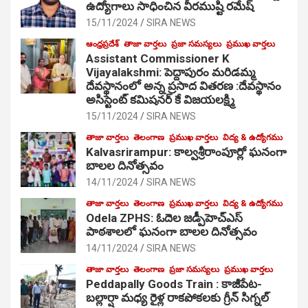
ఉద్యోగాలు సాధించిన వీరముష్టి రమేష్
15/11/2024
SIRA NEWS
ఆంధ్రప్రదేశ్
తాజా వార్తలు
ప్రజా సమస్యలు
ప్రముఖ వార్తలు
Assistant Commissioner K
Vijayalakshmi: పెద్దాపురం మరిడమ్మ
దేవస్థానంలో అన్న ప్రసాద వితరణ :దేవస్థానం
అసిస్టెంట్ కమిషనర్ కే విజయలక్ష్మి
15/11/2024
SIRA NEWS
తాజా వార్తలు
తెలంగాణ
ప్రముఖ వార్తలు
విద్య & ఉద్యోగము
Kalvasrirampur: కాల్వశ్రీరాంపూర్లో ఘనంగా
బాలల దినోత్సవం
14/11/2024
SIRA NEWS
తాజా వార్తలు
తెలంగాణ
ప్రముఖ వార్తలు
విద్య & ఉద్యోగము
Odela ZPHS: ఓదెల జ‌డ్పీహెచ్ఎస్
పాఠ‌శాల‌లో ఘనంగా బాలల దినోత్సవం
14/11/2024
SIRA NEWS
తాజా వార్తలు
తెలంగాణ
ప్రజా సమస్యలు
ప్రముఖ వార్తలు
Peddapally Goods Train : కాజీపేట-
బల్లార్షా మధ్య రైళ్ల రాకపోకలకు గ్రీన్ సిగ్నల్