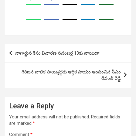
Post
నాగార్జున కేసు విచారణ నవంబర్ర 13కు వాయిదా
navigation
గిరిజన బాలిక సాయిశ్రద్దకు ఆర్ధిక సాయం అందించిన సీఎం
రేవంత్ రెడ్డి
Leave a Reply
Your email address will not be published.
Required fields
are marked
*
Comment
*