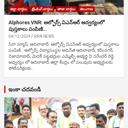
జిల్లా వార్తలు
ట్రేండింగ్ వార్తలు
తాజా వార్తలు
తెలంగాణ
Alphores VNR: ఆల్ఫోర్స్ విఎన్ఆర్ అద్వర్యంలో
పుస్తకాలు పంపిణి…
04/12/2024
SIRA NEWS
సిరా న్యూస్, ఆదిలాబాద్: ఆల్ఫోర్స్ విఎన్ఆర్ అద్వర్యంలో పుస్తకాలు
పంపిణి… ఆల్ఫోర్స్ విద్యాసంస్థల అధినేత ఆదిలాబాద్, కరీంనగర్,
నిజామాబాద్, మెదక్ పట్టభద్రుల ఎమ్మెల్సీ అభ్యర్థి వి నరేందర్ రెడ్డి
అధ్వర్యం లో ఆదిలాబాద్ జిల్లా కేంద్రం లో పలువురు అభ్యర్థులకు
పోటిప‌రీక్ష‌ల‌కు…
ఇంకా చదవండి