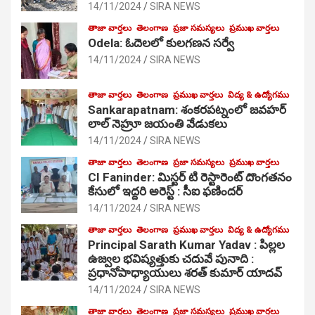
14/11/2024
SIRA NEWS
తాజా వార్తలు
తెలంగాణ
ప్రజా సమస్యలు
ప్రముఖ వార్తలు
Odela: ఓదెలలో కులగణన సర్వే
14/11/2024
SIRA NEWS
తాజా వార్తలు
తెలంగాణ
ప్రముఖ వార్తలు
విద్య & ఉద్యోగము
Sankarapatnam: శంకరపట్నంలో జవహర్
లాల్ నెహ్రూ జయంతి వేడుకలు
14/11/2024
SIRA NEWS
తాజా వార్తలు
తెలంగాణ
ప్రజా సమస్యలు
ప్రముఖ వార్తలు
CI Faninder: మిస్టర్ టి రెస్టారెంట్ దొంగతనం
కేసులో ఇద్దరి అరెస్ట్ : సీఐ ఫణిందర్
14/11/2024
SIRA NEWS
తాజా వార్తలు
తెలంగాణ
ప్రముఖ వార్తలు
విద్య & ఉద్యోగము
Principal Sarath Kumar Yadav : పిల్లల
ఉజ్వల భవిష్యత్తుకు చదువే పునాది :
ప్రధానోపాధ్యాయులు శరత్ కుమార్ యాదవ్
14/11/2024
SIRA NEWS
తాజా వార్తలు
తెలంగాణ
ప్రజా సమస్యలు
ప్రముఖ వార్తలు