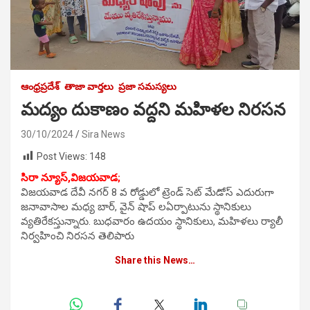
ఆంధ్రప్రదేశ్
తాజా వార్తలు
ప్రజా సమస్యలు
మద్యం దుకాణం వద్దని మహిళల నిరసన
30/10/2024
Sira News
Post Views:
148
సిరా న్యూస్,విజయవాడ;
విజయవాడ దేవీ నగర్ 8 వ రోడ్డులో ట్రెండ్ సెట్ మేడోస్ ఎదురుగా
జనావాసాల మధ్య బార్, వైన్ షాప్ లఏర్పాటును స్థానికులు
వ్యతిరేకస్తున్నారు. బుధవారం ఉదయం స్థానికులు, మహిళలు ర్యాలీ
నిర్వహించి నిరసన తెలిపారు
Share this News…