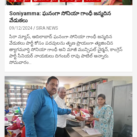
Soniyamma: ఘ‌నంగా సోనియా గాంధీ జ‌న్మ‌దిన
వేడుక‌లు
09/12/2024
SIRA NEWS
సిరా న్యూస్, ఆదిలాబాద్ ఘ‌నంగా సోనియా గాంధీ జ‌న్మ‌దిన
వేడుక‌లు పార్టీ కోసం ప‌ద‌వుల‌ను తృణ ప్రాయంగా త్య‌జించిన
త్యాగమూర్తి సోనియా గాంధీ అని మాజీ మున్సిప‌ల్ చైర్మ‌న్, కాంగ్రెస్
పార్టీ సీనియ‌ర్ నాయ‌కులు దిగంబ‌ర్ రావు పాటిల్ అన్నారు.
సోమవారం…