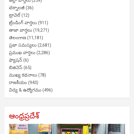
జిల్లా వార్తలు
(259)
టెక్నాలజీ
(36)
ట్రావెల్
(12)
ట్రేండింగ్ వార్తలు
(911)
తాజా వార్తలు
(19,271)
తెలంగాణ
(11,181)
ప్రజా సమస్యలు
(2,681)
ప్రముఖ వార్తలు
(2,286)
ఫ్యాషన్
(6)
బిజినెస్
(65)
ముఖ్య కథనాలు
(78)
రాజకీయం
(943)
విద్య & ఉద్యోగము
(496)
ఆంధ్రప్రదేశ్