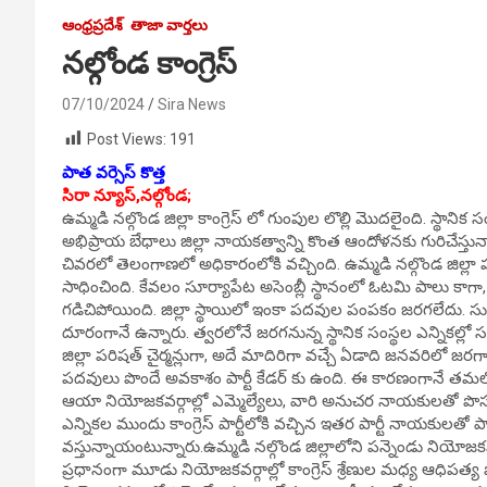
ఆంధ్రప్రదేశ్
తాజా వార్తలు
నల్గోండ కాంగ్రెస్
07/10/2024
Sira News
Post Views:
191
పాత వర్సెస్ కొత్త
సిరా న్యూస్,నల్గోండ;
ఉమ్మడి నల్గొండ జిల్లా కాంగ్రెస్ లో గుంపుల లొల్లి మొదలైంది. స్థాన
అభిప్రాయ బేధాలు జిల్లా నాయకత్వాన్ని కొంత ఆందోళనకు గురిచేస్తున
చివరలో తెలంగాణలో అధికారంలోకి వచ్చింది. ఉమ్మడి నల్గొండ జిల్లా 
సాధించింది. కేవలం సూర్యాపేట అసెంబ్లీ స్థానంలో ఓటమి పాలు కాగా, బ
గడిచిపోయింది. జిల్లా స్థాయిలో ఇంకా పదవుల పంపకం జరగలేదు. సుద
దూరంగానే ఉన్నారు. త్వరలోనే జరగనున్న స్థానిక సంస్థల ఎన్నికల్లో స
జిల్లా పరిషత్ చైర్మన్లుగా, అదే మాదిరిగా వచ్చే ఏడాది జనవరిలో జరగాల్సి
పదవులు పొందే అవకాశం పార్టీ కేడర్ కు ఉంది. ఈ కారణంగానే తమలో 
ఆయా నియోజకవర్గాల్లో ఎమ్మెల్యేలు, వారి అనుచర నాయకులతో పొసగ
ఎన్నికల ముందు కాంగ్రెస్ పార్టీలోకి వచ్చిన ఇతర పార్టీ నాయకులతో 
వస్తున్నాయంటున్నారు.ఉమ్మడి నల్గొండ జిల్లాలోని పన్నెండు నియోజకవర
ప్రధానంగా మూడు నియోజకవర్గాల్లో కాంగ్రెస్ శ్రేణుల మధ్య ఆధిపత్య 