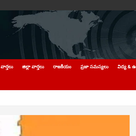
వార్తలు
జిల్లా వార్తలు
రాజకీయం
ప్రజా సమస్యలు
విద్య & 