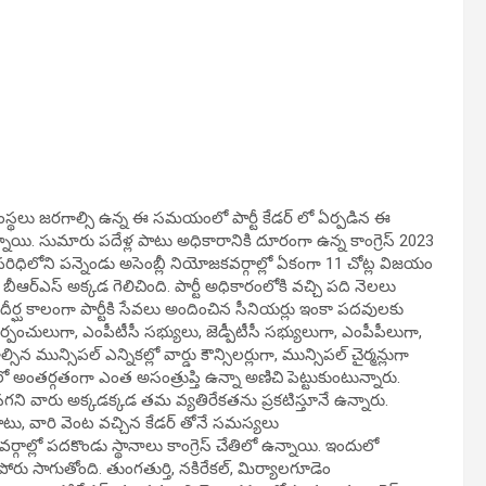
ిక సంస్థలు జరగాల్సి ఉన్న ఈ సమయంలో పార్టీ కేడర్ లో ఏర్పడిన ఈ
్నాయి. సుమారు పదేళ్ల పాటు అధికారానికి దూరంగా ఉన్న కాంగ్రెస్ 2023
పరిధిలోని పన్నెండు అసెంబ్లీ నియోజకవర్గాల్లో ఏకంగా 11 చోట్ల విజయం
ీఆర్ఎస్ అక్కడ గెలిచింది. పార్టీ అధికారంలోకి వచ్చి పది నెలలు
ీర్ఘ కాలంగా పార్టీకి సేవలు అందించిన సీనియర్లు ఇంకా పదవులకు
ర్పంచులుగా, ఎంపీటీసీ సభ్యులు, జెడ్పీటీసీ సభ్యులుగా, ఎంపీపీలుగా,
న మున్సిపల్ ఎన్నికల్లో వార్డు కౌన్సిలర్లుగా, మున్సిపల్ చైర్మన్లుగా
అంతర్గతంగా ఎంత అసంత్రుప్తి ఉన్నా అణిచి పెట్టుకుంటున్నారు.
ని వారు అక్కడక్కడ తమ వ్యతిరేకతను ప్రకటిస్తూనే ఉన్నారు.
పాటు, వారి వెంట వచ్చిన కేడర్ తోనే సమస్యలు
్గాల్లో పదకొండు స్థానాలు కాంగ్రెస్ చేతిలో ఉన్నాయి. ఇందులో
పోరు సాగుతోంది. తుంగతుర్తి, నకిరేకల్, మిర్యాలగూడెం