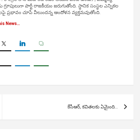
గ్రూపులుగా పార్టీ రాజకీయం జరుగుతోంది. స్థానిక సంస్థల ఎన్నికల
ాశాలపై ప్రభావం చూపే వీలుందన్న ఆందోళన వ్యక్తమవుతోంది.
his News…
కేసీఆర్, కవితలకు ఏమైంది…