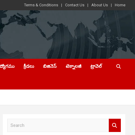
Terms & Conditions
Contact Us
About Us
Home
ఉద్యోగము
క్రీడలు
బిజినెస్
టెక్నాలజీ
ట్రావెల్
S
e
a