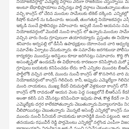
నియోజకవర్గాల్లో ఎమ్మెల్యే వర్గాలు వేరుగా రాజకీయం చేస్తున్నాయి. ముఖ
అంటూ బేధాభిప్రాయాలు వచ్చినట్లు పార్టీ వర్గాలు చెబుతున్నాయి.త
వచ్చి కాంగ్రెస్ లో చేరిన మందుల సామేలుకు టికెట్ దక్కింది. ఎన్నిక
కిషోర్ కుమార్ ను ఓడించారు. అయితే, తుంగతుర్తి నియోజకవర్గం ఎస్
ఇక్కడి నుంచే ప్రాతినిధ్యం వహించారు. అప్పటి నుంచీ ఆయనను నమ్
నియోజకవర్గంలో మొదటి నుంచి కాంగ్రెస్ లో ఉన్నారు.మందుల సామే
వచ్చిన వారు రెండు గ్రూపులుగా తయారయ్యారు. ప్రస్తుతం ఈ నియోజకవర్గ
శనివారం అర్వపల్లి లో డీసీసీ ఉపాధ్యక్షులు యోగానంద చారి ఆధ్వర్యం
సమావేశం ఏర్పాటు చేసుకున్నారు. ఈ సమావేశం జరగకుండా పోలీసుల అడ
కార్యకర్తల ముందస్తు అరెస్టులు కూడా జరిగినట్లు సమాచారం. కొద్ది 
అసంతృప్తితో ఉండడమే ఈ విభేదాలకు కారణంగా కనిపిస్తోంది.మరో వై
గ్రూపులు బయటకు కనిపించడం లేదు. కానీ ఎన్నికల ముందట బీఆర్ఎస్ ను
పార్టీలోకి వచ్చిన వారికి, ముందు నుంచీ కాంగ్రెస్ తో కొనసాగిన వార
నియోజకవర్గంలో కాంగ్రెస్ గెలిచింది. కానీ, అప్పుడు ఎమ్మెల్యేగా గెలిచి
మంది నాయకులు, ముఖ్య కేడర్ చిరుమర్తితో వెళ్లకుండా కాంగ్రెస్ 
కాంగ్రెస్ లోకి రావడంతో ఆయన వెంట పెద్ద సంఖ్యలోనే బీఆర్ఎస్ కేడర్,
అంతా కలిసి పని చేసినట్లు కనిపించినా ఇపుడు పాత, కొత్త కేడర్ గ
ఎమ్మెల్యేకు దగ్గర కాలేకపోతున్నారు చెబుతున్నారు.మిర్యాలగూడెం నియో
చీలిపోయినట్లు చెబుతున్నారు. మొన్నటి అసెంబ్లీ ఎన్నికల్లో కాంగ్రెస్ ను
ముందు నుంచీ సీనియర్ నాయకుడు జానారెడ్డికి మంచి పట్టుంది. ఆయన
తనయుడు రఘువీర్ రెడ్డి పార్లమెంటు ఎన్నికల్లో నల్గొండ ఎంపీగా 
కార్యాలయాన్ని నిర్వహిస్తూ అక్కడి నుంచి పనిచేసుకుంటున్నారు. కాగా