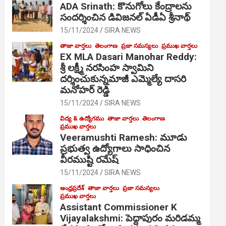
ADA Srinath: కొనుగోలు కేంద్రాల‌ను
సంద‌ర్శించిన డివిజనల్ ఏడీఏ శ్రీనాథ్
15/11/2024
SIRA NEWS
తాజా వార్తలు
తెలంగాణ
ప్రజా సమస్యలు
ప్రముఖ వార్తలు
EX MLA Dasari Manohar Reddy:
శ్రీ లక్ష్మీ నరసింహ స్వామిని
దర్శించుకున్నమాజీ ఎమ్మెల్యే దాసరి
మనోహర్ రెడ్డి
15/11/2024
SIRA NEWS
విద్య & ఉద్యోగము
తాజా వార్తలు
తెలంగాణ
ప్రముఖ వార్తలు
Veeramushti Ramesh: మూడు
ప్రభుత్వ ఉద్యోగాలు సాధించిన
వీరముష్టి రమేష్
15/11/2024
SIRA NEWS
ఆంధ్రప్రదేశ్
తాజా వార్తలు
ప్రజా సమస్యలు
ప్రముఖ వార్తలు
Assistant Commissioner K
Vijayalakshmi: పెద్దాపురం మరిడమ్మ