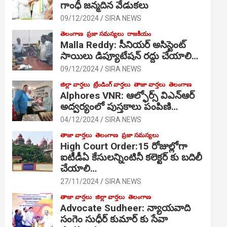
గాంధీ జ‌న్మ‌దిన వేడుక‌లు
09/12/2024
SIRA NEWS
తెలంగాణ
ప్రజా సమస్యలు
రాజకీయం
Malla Reddy: సీనియర్ అసిస్టెంట్
సాయిలు డిప్యూటేషన్ రద్దు చేయాలి…
09/12/2024
SIRA NEWS
జిల్లా వార్తలు
ట్రేండింగ్ వార్తలు
తాజా వార్తలు
తెలంగాణ
Alphores VNR: ఆల్ఫోర్స్ విఎన్ఆర్
అద్వర్యంలో పుస్తకాలు పంపిణి…
04/12/2024
SIRA NEWS
తాజా వార్తలు
తెలంగాణ
ప్రజా సమస్యలు
High Court Order:15 రోజుల్లోగా
ఐటీడీఏ కేసులన్నింటినీ కలెక్టర్ కు బదిలీ
చేయాలి…
27/11/2024
SIRA NEWS
తాజా వార్తలు
జిల్లా వార్తలు
తెలంగాణ
Advocate Sudheer: న్యాయవాది
సంగెం సుధీర్ కుమార్ కు సేవా