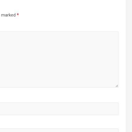
re marked
*