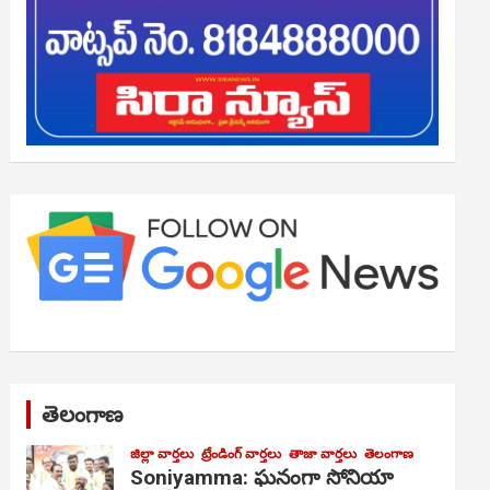
తెలంగాణ
జిల్లా వార్తలు
ట్రేండింగ్ వార్తలు
తాజా వార్తలు
తెలంగాణ
Soniyamma: ఘ‌నంగా సోనియా