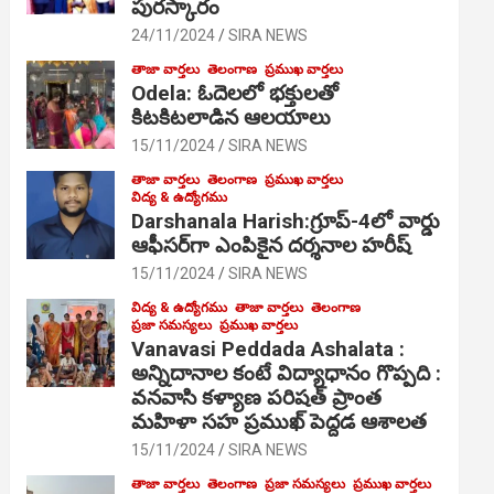
పురస్కారం
24/11/2024
SIRA NEWS
తాజా వార్తలు
తెలంగాణ
ప్రముఖ వార్తలు
Odela: ఓదెల‌లో భక్తులతో
కిటకిటలాడిన ఆల‌యాలు
15/11/2024
SIRA NEWS
తాజా వార్తలు
తెలంగాణ
ప్రముఖ వార్తలు
విద్య & ఉద్యోగము
Darshanala Harish:గ్రూప్-4లో వార్డు
ఆఫీసర్‌గా ఎంపికైన దర్శనాల హరీష్
15/11/2024
SIRA NEWS
విద్య & ఉద్యోగము
తాజా వార్తలు
తెలంగాణ
ప్రజా సమస్యలు
ప్రముఖ వార్తలు
Vanavasi Peddada Ashalata :
అన్నిదానాల కంటే విద్యాధానం గొప్పది :
వనవాసి కళ్యాణ పరిషత్ ప్రాంత
మహిళా సహ ప్రముఖ్ పెద్దడ ఆశాలత
15/11/2024
SIRA NEWS
తాజా వార్తలు
తెలంగాణ
ప్రజా సమస్యలు
ప్రముఖ వార్తలు