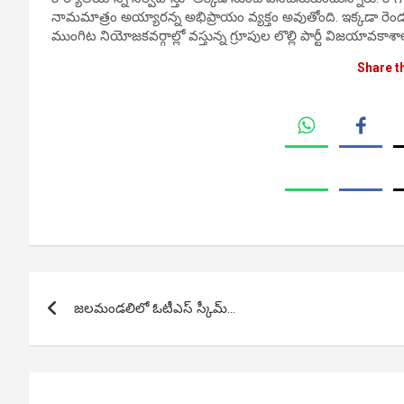
నామమాత్రం అయ్యారన్న అభిప్రాయం వ్యక్తం అవుతోంది. ఇక్కడా రెండు 
ముంగిట నియోజకవర్గాల్లో వస్తున్న గ్రూపుల లొల్లి పార్టీ విజయావక
Share t
Post
జలమండలిలో ఓటీఎస్ స్కీమ్…
navigation