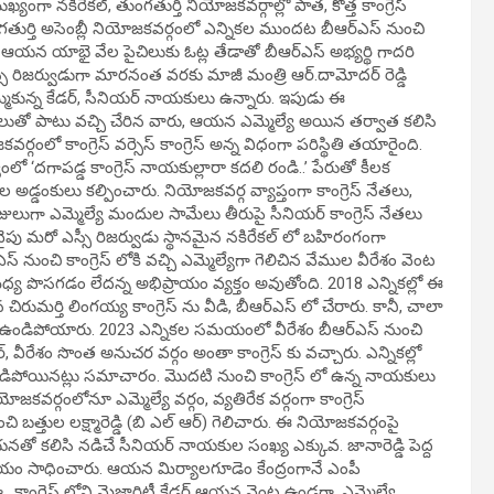
్యంగా నకిరేకల్, తుంగతుర్తి నియోజకవర్గాల్లో పాత, కొత్త కాంగ్రెస్
ుంగతుర్తి అసెంబ్లీ నియోజకవర్గంలో ఎన్నికల ముందట బీఆర్ఎస్ నుంచి
ల్లో ఆయన యాభై వేల పైచిలుకు ఓట్ల తేడాతో బీఆర్ఎస్ అభ్యర్థి గాదరి
సీ రిజర్వుడుగా మారనంత వరకు మాజీ మంత్రి ఆర్.దామోదర్ రెడ్డి
ముకున్న కేడర్, సీనియర్ నాయకులు ఉన్నారు. ఇపుడు ఈ
లుతో పాటు వచ్చి చేరిన వారు, ఆయన ఎమ్మెల్యే అయిన తర్వాత కలిసి
ంలో కాంగ్రెస్ వర్సెస్ కాంగ్రెస్ అన్న విధంగా పరిస్థితి తయారైంది.
లో ‘దగాపడ్డ కాంగ్రెస్ నాయకుల్లారా కదలి రండి..’ పేరుతో కీలక
్డంకులు కల్పించారు. నియోజకవర్గ వ్యాప్తంగా కాంగ్రెస్ నేతలు,
రోజులుగా ఎమ్మెల్యే మందుల సామేలు తీరుపై సీనియర్ కాంగ్రెస్ నేతలు
పు మరో ఎస్సీ రిజర్వుడు స్థానమైన నకిరేకల్ లో బహిరంగంగా
ంచి కాంగ్రెస్ లోకి వచ్చి ఎమ్మెల్యేగా గెలిచిన వేముల వీరేశం వెంట
ి మధ్య పొసగడం లేదన్న అభిప్రాయం వ్యక్తం అవుతోంది. 2018 ఎన్నికల్లో ఈ
న చిరుమర్తి లింగయ్య కాంగ్రెస్ ను వీడి, బీఆర్ఎస్ లో చేరారు. కానీ, చాలా
లోనే ఉండిపోయారు. 2023 ఎన్నికల సమయంలో వీరేశం బీఆర్ఎస్ నుంచి
 వీరేశం సొంత అనుచర వర్గం అంతా కాంగ్రెస్ కు వచ్చారు. ఎన్నికల్లో
ా విడిపోయినట్లు సమాచారం. మొదటి నుంచి కాంగ్రెస్ లో ఉన్న నాయకులు
జకవర్గంలోనూ ఎమ్మెల్యే వర్గం, వ్యతిరేక వర్గంగా కాంగ్రెస్
ంచి బత్తుల లక్ష్మారెడ్డి (బి ఎల్ ఆర్) గెలిచారు. ఈ నియోజకవర్గంపై
తో కలిసి నడిచే సీనియర్ నాయకుల సంఖ్య ఎక్కువ. జానారెడ్డి పెద్ద
విజయం సాధించారు. ఆయన మిర్యాలగూడెం కేంద్రంగానే ఎంపీ
.. కాంగ్రెస్ లోని మెజారిటీ కేడర్ ఆయన వెంట ఉండగా, ఎమ్మెల్యే