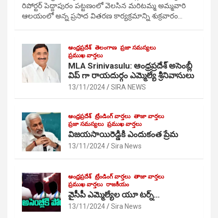
రిపోర్టర్ పెద్దాపురం పట్టణంలో వెలసిన మరిటమ్మ అమ్మవారి
ఆలయంలో అన్న ప్రసాద వితరణ కార్యక్రమాన్ని శుక్రవారం…
ఆంధ్రప్రదేశ్
తెలంగాణ
ప్రజా సమస్యలు
ప్రముఖ వార్తలు
MLA Srinivasulu: ఆంధ్రప్రదేశ్ అసెంబ్లీ
విప్ గా రాయదుర్గం ఎమ్మెల్యే శ్రీనివాసులు
13/11/2024
SIRA NEWS
ఆంధ్రప్రదేశ్
ట్రేండింగ్ వార్తలు
తాజా వార్తలు
ప్రజా సమస్యలు
ప్రముఖ వార్తలు
విజయసాయిరెడ్డికి ఎందుకంత ప్రేమ
13/11/2024
Sira News
ఆంధ్రప్రదేశ్
ట్రేండింగ్ వార్తలు
తాజా వార్తలు
ప్రముఖ వార్తలు
రాజకీయం
వైసీపీ ఎమ్మెల్యేల యూ టర్న్…
13/11/2024
Sira News