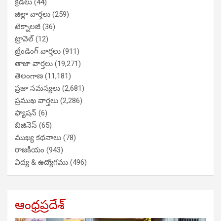
క్రీడలు
(44)
జిల్లా వార్తలు
(259)
టెక్నాలజీ
(36)
ట్రావెల్
(12)
ట్రేండింగ్ వార్తలు
(911)
తాజా వార్తలు
(19,271)
తెలంగాణ
(11,181)
ప్రజా సమస్యలు
(2,681)
ప్రముఖ వార్తలు
(2,286)
ఫ్యాషన్
(6)
బిజినెస్
(65)
ముఖ్య కథనాలు
(78)
రాజకీయం
(943)
విద్య & ఉద్యోగము
(496)
ఆంధ్రప్రదేశ్