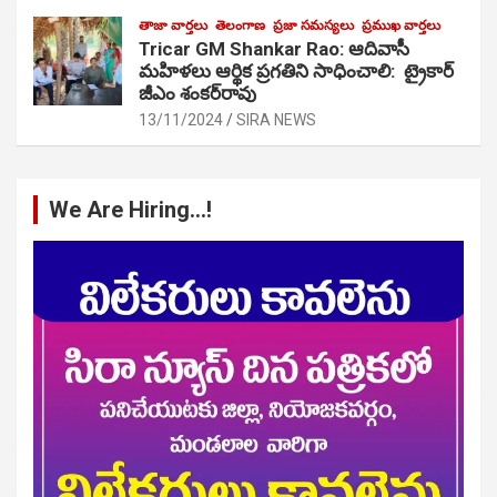
తాజా వార్తలు
తెలంగాణ
ప్రజా సమస్యలు
ప్రముఖ వార్తలు
Tricar GM Shankar Rao: ఆదివాసీ
మహిళలు ఆర్థిక ప్రగతిని సాధించాలి: ట్రైకార్
జీఎం శంకర్‌రావు
13/11/2024
SIRA NEWS
We Are Hiring…!