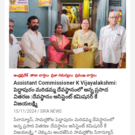
ఆంధ్రప్రదేశ్
తాజా వార్తలు
ప్రజా సమస్యలు
ప్రముఖ వార్తలు
Assistant Commissioner K Vijayalakshmi:
పెద్దాపురం మరిడమ్మ దేవస్థానంలో అన్న ప్రసాద
వితరణ :దేవస్థానం అసిస్టెంట్ కమిషనర్ కే
విజయలక్ష్మి
15/11/2024
SIRA NEWS
సిరాన్యూస్, సామర్లకోట పెద్దాపురం మరిడమ్మ దేవస్థానంలో
అన్న ప్రసాద వితరణ :దేవస్థానం అసిస్టెంట్ కమిషనర్ కే
విజయలక్ష్మి * చెక్కును అందజేసిన సామర్లకోట సిరాన్యూస్