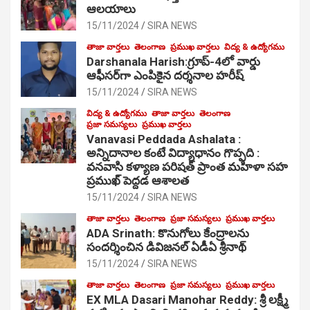
ఆల‌యాలు
15/11/2024
SIRA NEWS
తాజా వార్తలు
తెలంగాణ
ప్రముఖ వార్తలు
విద్య & ఉద్యోగము
Darshanala Harish:గ్రూప్-4లో వార్డు
ఆఫీసర్‌గా ఎంపికైన దర్శనాల హరీష్
15/11/2024
SIRA NEWS
విద్య & ఉద్యోగము
తాజా వార్తలు
తెలంగాణ
ప్రజా సమస్యలు
ప్రముఖ వార్తలు
Vanavasi Peddada Ashalata :
అన్నిదానాల కంటే విద్యాధానం గొప్పది :
వనవాసి కళ్యాణ పరిషత్ ప్రాంత మహిళా సహ
ప్రముఖ్ పెద్దడ ఆశాలత
15/11/2024
SIRA NEWS
తాజా వార్తలు
తెలంగాణ
ప్రజా సమస్యలు
ప్రముఖ వార్తలు
ADA Srinath: కొనుగోలు కేంద్రాల‌ను
సంద‌ర్శించిన డివిజనల్ ఏడీఏ శ్రీనాథ్
15/11/2024
SIRA NEWS
తాజా వార్తలు
తెలంగాణ
ప్రజా సమస్యలు
ప్రముఖ వార్తలు
EX MLA Dasari Manohar Reddy: శ్రీ లక్ష్మీ