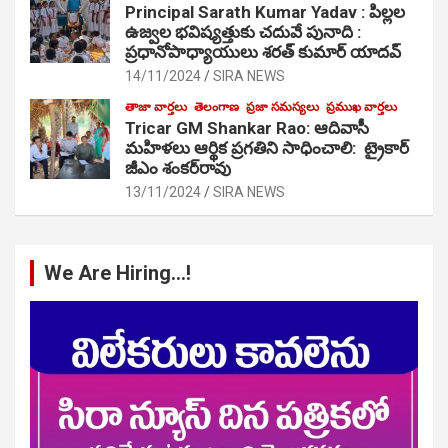
Principal Sarath Kumar Yadav : పిల్లల
ఉజ్వల భవిష్యత్తుకు చదువే పునాది :
ప్రధానోపాధ్యాయులు శరత్ కుమార్ యాదవ్
14/11/2024
SIRA NEWS
తాజా వార్తలు
తెలంగాణ
ప్రజా సమస్యలు
ప్రముఖ వార్తలు
Tricar GM Shankar Rao: ఆదివాసీ
మహిళలు ఆర్థిక ప్రగతిని సాధించాలి: ట్రైకార్
జీఎం శంకర్‌రావు
13/11/2024
SIRA NEWS
We Are Hiring…!