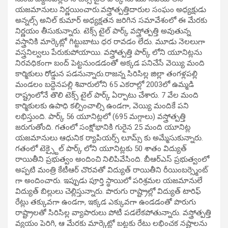
యజమానులు నిర్ణయించారు.వస్త్రోత్పత్తిదారుల సంఘం అధ్యక్షుడు
అన్నల్స్ అనిల్ కుమార్ అధ్యక్షతన జరిగిన సమావేశంలో ఈ మేరకు
నిర్ణయం తీసుకున్నారు. టెక్స్ టైల్ పార్క్ వస్త్రోత్పత్తి అవుతున్న
వస్త్రానికి మార్కెట్లో గిట్టుబాటు ధర రావడం లేదు. మూడు నెలలుగా
వస్త్రనిల్వలు పేరుకుపోయాయి. వస్త్రోత్పత్తి పార్క్ లోని యూనిట్లను
నిరవధికంగా బంద్ పెట్టనుండడంతో అక్కడ పనిచేసే వెయ్యి మంది
కార్మికులు రోడ్డున పడనున్నారు.రాజన్న సిరిసిల్ల జిల్లా తంగళ్లపల్లి
మండలం బద్దెనపల్లి శివారులోని 65 ఎకరాల్లో 2003లో ఉమ్మడి
రాష్ట్రంలోనే తొలి టెక్స్ టైల్ పార్క్ ఏర్పాటు చేశారు. 7 వేల మంది
కార్మికులకు ఉపాధి కల్పించాల్సి ఉండగా, వెయ్యి మందికే పని
లభిస్తుంది. పార్క్ 56 యూనిట్లలో (695 మగ్గాలు) వస్త్రోత్పత్తి
జరుగుతోంది. గతంలో సంక్షోభానికి గురైన 25 మంది యూనిట్ల
యజమానులు ఆధునిక ర్యాపియర్స్ లూమ్స్ కు అమ్మేసుకున్నారు.
గతంలో టెక్స్టైల్ పార్క్ లోని యూనిట్లకు 50 శాతం విద్యుత్
రాయితీని ప్రభుత్వం అందించి నిలిపివేసింది. బీఆర్ఎస్ ప్రభుత్వంలో
అప్పటి మంత్రి కేటీఆర్ చొరవతో విద్యుత్ రాయితీని రీయింబర్స్మెంట్
గా అందించారు. ఇప్పుడు పూర్తి స్థాయిలో పరిశ్రమల యజమానులే
విద్యుత్ బిల్లులు చెల్లిస్తున్నారు. పొరుగు రాష్ట్రాల్లో విద్యుత్ టారిఫ్
రేట్లు తక్కువగా ఉండగా, ఇక్కడ ఎక్కువగా ఉండడంతో పొరుగు
రాష్ట్రాలతో సిరిసిల్ల వ్యాపారులు పోటీ పడలేకపోతున్నారు. వస్త్రోత్పత్తి
వ్యయం పెరిగి, ఆ మేరకు మార్కెట్లో బట్టకు రేటు లభించక నష్టాలను