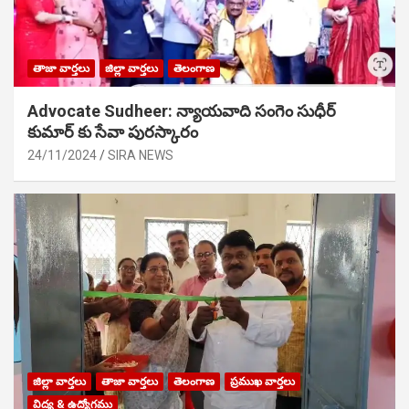
తాజా వార్తలు
జిల్లా వార్తలు
తెలంగాణ
Advocate Sudheer: న్యాయవాది సంగెం సుధీర్
కుమార్ కు సేవా పురస్కారం
24/11/2024
SIRA NEWS
జిల్లా వార్తలు
తాజా వార్తలు
తెలంగాణ
ప్రముఖ వార్తలు
విద్య & ఉద్యోగము