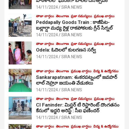
పాఠ‌శాల‌లో ఘనంగా బాలల దినోత్సవం
14/11/2024
SIRA NEWS
తాజా వార్తలు
తెలంగాణ
ప్రజా సమస్యలు
ప్రముఖ వార్తలు
Peddapally Goods Train : కాజీపేట-
బల్లార్షా మధ్య రైళ్ల రాకపోకలకు గ్రీన్ సిగ్నల్
14/11/2024
SIRA NEWS
తాజా వార్తలు
తెలంగాణ
ప్రజా సమస్యలు
ప్రముఖ వార్తలు
Odela: ఓదెలలో కులగణన సర్వే
14/11/2024
SIRA NEWS
తాజా వార్తలు
తెలంగాణ
ప్రముఖ వార్తలు
విద్య & ఉద్యోగము
Sankarapatnam: శంకరపట్నంలో జవహర్
లాల్ నెహ్రూ జయంతి వేడుకలు
14/11/2024
SIRA NEWS
తాజా వార్తలు
తెలంగాణ
ప్రజా సమస్యలు
ప్రముఖ వార్తలు
CI Faninder: మిస్టర్ టి రెస్టారెంట్ దొంగతనం
కేసులో ఇద్దరి అరెస్ట్ : సీఐ ఫణిందర్
14/11/2024
SIRA NEWS
తాజా వార్తలు
తెలంగాణ
ప్రముఖ వార్తలు
విద్య & ఉద్యోగము