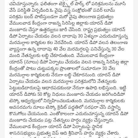
చవిచూస్తున్నారు. ఫలితంగా టెక్స్టైల్ పార్క్ లో పరిశ్రమలను మూసి
వేసే పరిస్థితి ఏర్పడింది.ఓ వైపు వస్త్ర సంక్షోభంతో పవర్ లూమ్
పరిశ్రమ బంద్ పాటిస్తుండగా మరో వైపు తెలంగాణ ప్రభుత్వం
వేములవాడ కేంద్రంగా రాజన్న సిరిసిల్ల జిల్లాకు యారన్ డిపో
మంజూరు చేస్తూ ఉత్తర్వులు జారీ చేసింది. రాష్ట్ర ప్రభుత్వం యారన్
డిపో ఏర్పాటు చేయడం వలన దాదాపు 30 ఏళ్ళుగా ఎదురుచూస్తున్న
మరమగ్గాల కార్మికుల కల నెరవేరింది. యారన్ డిపో వలన తెలంగాణ
వ్యాప్తంగా ఉన్న దాదాపు 40 వేల మరమగ్గలపై పనిచేస్తున్న 30 వేల
మంది నేతన్నలకు లబ్ధి చేకూరుతుంది. వేములవాడ కేంద్రంగా
యారన్ (నూలు) డిపో ఏర్పాటు చేయడం వలన రాజన్న సిరిసిల్ల జిల్లా
కేంద్రంతో పాటు చుట్టుపక్కల ప్రాంతాలలో సుమారుగా 30 వేల
మరమగ్గాల కార్మికులకు నేరుగా లబ్ధి చేకూరనుంది. యారన్ డిపో
ఏర్పాటు చేయడం వలన మరమగ్గాల పరిశ్రమలోని నేతన్నలకు
పెట్టుబడిదారులపై ఆధారపడకుండా నేరుగా ఉపాధి లభిస్తుంది.. ఇట్టి
యారన్ డిపోకు 50 కోట్ల నిధులు మంజూరు చేయడం జరిగిందిడిపో
టెస్కో ఆధ్వర్యంలో నిర్వహించబడుతుంది. మరమగ్గాల కార్మికులకు
అవసరమగు నూలు టెస్కో క్రెడిట్ పద్ధతిలో సరఫరా చేసి వస్త్రాన్ని
కొనుగోలు చేయనుంది. ఎంతోకాలంగా ఎదురుచూస్తున్న యారన్ డిపో
మంజూరు చేయడం పట్ల నేతన్నలు హర్షం వ్యక్తం చేస్తున్నారు.
వేములవాడ కేంద్రంగా యారన్ డిపో ఏర్పాటుపై స్థానిక
శాసనసభ్యులు ప్రభుత్వ విప్ ఆది శ్రీనివాస్ హర్షం వ్యక్తం చేశారు.