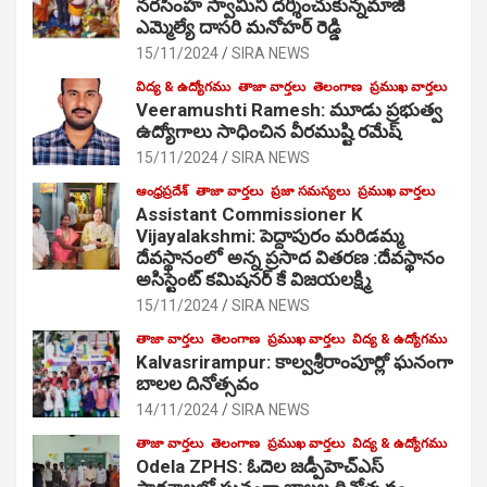
నరసింహ స్వామిని దర్శించుకున్నమాజీ
ఎమ్మెల్యే దాసరి మనోహర్ రెడ్డి
15/11/2024
SIRA NEWS
విద్య & ఉద్యోగము
తాజా వార్తలు
తెలంగాణ
ప్రముఖ వార్తలు
Veeramushti Ramesh: మూడు ప్రభుత్వ
ఉద్యోగాలు సాధించిన వీరముష్టి రమేష్
15/11/2024
SIRA NEWS
ఆంధ్రప్రదేశ్
తాజా వార్తలు
ప్రజా సమస్యలు
ప్రముఖ వార్తలు
Assistant Commissioner K
Vijayalakshmi: పెద్దాపురం మరిడమ్మ
దేవస్థానంలో అన్న ప్రసాద వితరణ :దేవస్థానం
అసిస్టెంట్ కమిషనర్ కే విజయలక్ష్మి
15/11/2024
SIRA NEWS
తాజా వార్తలు
తెలంగాణ
ప్రముఖ వార్తలు
విద్య & ఉద్యోగము
Kalvasrirampur: కాల్వశ్రీరాంపూర్లో ఘనంగా
బాలల దినోత్సవం
14/11/2024
SIRA NEWS
తాజా వార్తలు
తెలంగాణ
ప్రముఖ వార్తలు
విద్య & ఉద్యోగము
Odela ZPHS: ఓదెల జ‌డ్పీహెచ్ఎస్