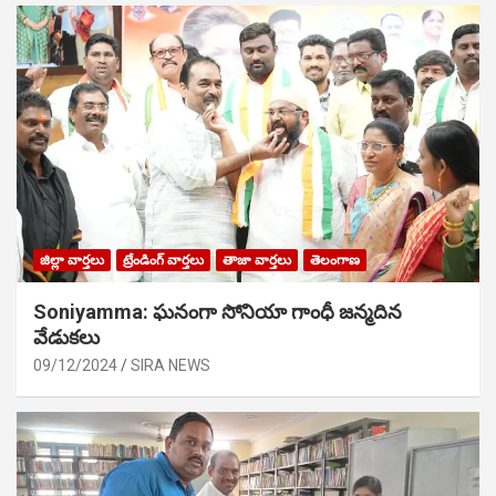
జిల్లా వార్తలు
ట్రేండింగ్ వార్తలు
తాజా వార్తలు
తెలంగాణ
Soniyamma: ఘ‌నంగా సోనియా గాంధీ జ‌న్మ‌దిన
వేడుక‌లు
09/12/2024
SIRA NEWS