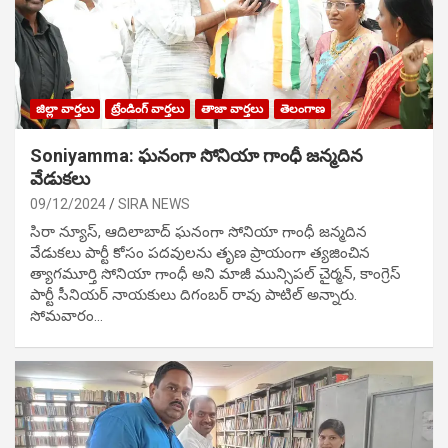
జిల్లా వార్తలు
ట్రేండింగ్ వార్తలు
తాజా వార్తలు
తెలంగాణ
Soniyamma: ఘ‌నంగా సోనియా గాంధీ జ‌న్మ‌దిన
వేడుక‌లు
09/12/2024
SIRA NEWS
సిరా న్యూస్, ఆదిలాబాద్ ఘ‌నంగా సోనియా గాంధీ జ‌న్మ‌దిన
వేడుక‌లు పార్టీ కోసం ప‌ద‌వుల‌ను తృణ ప్రాయంగా త్య‌జించిన
త్యాగమూర్తి సోనియా గాంధీ అని మాజీ మున్సిప‌ల్ చైర్మ‌న్, కాంగ్రెస్
పార్టీ సీనియ‌ర్ నాయ‌కులు దిగంబ‌ర్ రావు పాటిల్ అన్నారు.
సోమవారం…