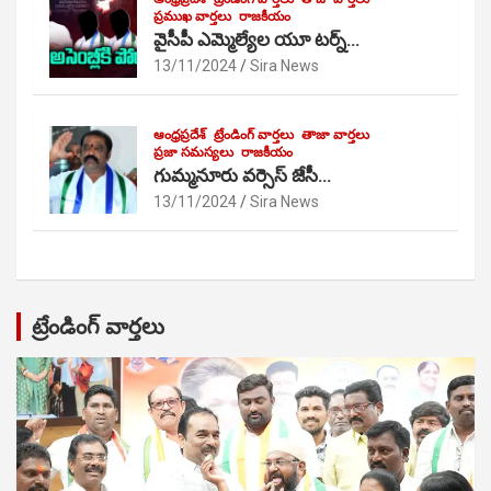
ప్రముఖ వార్తలు
రాజకీయం
వైసీపీ ఎమ్మెల్యేల యూ టర్న్…
13/11/2024
Sira News
ఆంధ్రప్రదేశ్
ట్రేండింగ్ వార్తలు
తాజా వార్తలు
ప్రజా సమస్యలు
రాజకీయం
గుమ్మనూరు వర్సెస్ జేసీ…
13/11/2024
Sira News
ట్రేండింగ్ వార్తలు