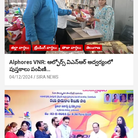
జిల్లా వార్తలు
ట్రేండింగ్ వార్తలు
తాజా వార్తలు
తెలంగాణ
Alphores VNR: ఆల్ఫోర్స్ విఎన్ఆర్ అద్వర్యంలో
పుస్తకాలు పంపిణి…
04/12/2024
SIRA NEWS