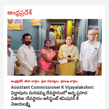
ఆంధ్రప్రదేశ్
ఆంధ్రప్రదేశ్
తాజా వార్తలు
ప్రజా సమస్యలు
ప్రముఖ వార్తలు
Assistant Commissioner K Vijayalakshmi:
పెద్దాపురం మరిడమ్మ దేవస్థానంలో అన్న ప్రసాద
వితరణ :దేవస్థానం అసిస్టెంట్ కమిషనర్ కే
విజయలక్ష్మి