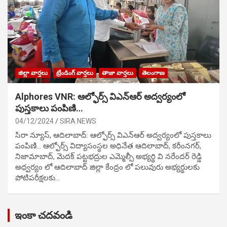
జిల్లా వార్తలు
ట్రేండింగ్ వార్తలు
తాజా వార్తలు
తెలంగాణ
Alphores VNR: ఆల్ఫోర్స్ విఎన్ఆర్ అద్వర్యంలో
పుస్తకాలు పంపిణి…
04/12/2024
SIRA NEWS
సిరా న్యూస్, ఆదిలాబాద్: ఆల్ఫోర్స్ విఎన్ఆర్ అద్వర్యంలో పుస్తకాలు
పంపిణి… ఆల్ఫోర్స్ విద్యాసంస్థల అధినేత ఆదిలాబాద్, కరీంనగర్,
నిజామాబాద్, మెదక్ పట్టభద్రుల ఎమ్మెల్సీ అభ్యర్థి వి నరేందర్ రెడ్డి
అధ్వర్యం లో ఆదిలాబాద్ జిల్లా కేంద్రం లో పలువురు అభ్యర్థులకు
పోటిప‌రీక్ష‌ల‌కు…
ఇంకా చదవండి