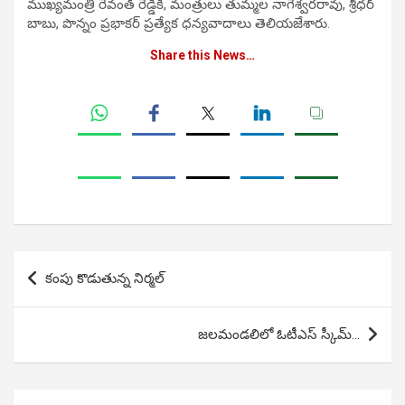
ముఖ్యమంత్రి రేవంత్ రెడ్డికి, మంత్రులు తుమ్మల నాగేశ్వరరావు, శ్రీధర్
బాబు, పొన్నం ప్రభాకర్ ప్రత్యేక ధన్యవాదాలు తెలియజేశారు.
Share this News…
Post
కంపు కొడుతున్న నిర్మల్
navigation
జలమండలిలో ఓటీఎస్ స్కీమ్…