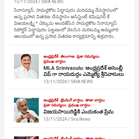
15/11/2024
SIRA NEWS
సిరాన్యూస్, సామర్లకోట పెద్దాపురం మరిడమ్మ దేవస్థానంలో
అన్న ప్రసాద వితరణ :దేవస్థానం అసిస్టెంట్ కమిషనర్ కే
విజయలక్ష్మి * చెక్కును అందజేసిన సామర్లకోట సిరాన్యూస్
రిపోర్టర్ పెద్దాపురం పట్టణంలో వెలసిన మరిటమ్మ అమ్మవారి
ఆలయంలో అన్న ప్రసాద వితరణ కార్యక్రమాన్ని శుక్రవారం…
ఆంధ్రప్రదేశ్
తెలంగాణ
ప్రజా సమస్యలు
ప్రముఖ వార్తలు
MLA Srinivasulu: ఆంధ్రప్రదేశ్ అసెంబ్లీ
విప్ గా రాయదుర్గం ఎమ్మెల్యే శ్రీనివాసులు
13/11/2024
SIRA NEWS
ఆంధ్రప్రదేశ్
ట్రేండింగ్ వార్తలు
తాజా వార్తలు
ప్రజా సమస్యలు
ప్రముఖ వార్తలు
విజయసాయిరెడ్డికి ఎందుకంత ప్రేమ
13/11/2024
Sira News
ఆంధ్రప్రదేశ్
ట్రేండింగ్ వార్తలు
తాజా వార్తలు