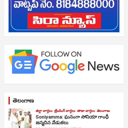
తెలంగాణ
జిల్లా వార్తలు
ట్రేండింగ్ వార్తలు
తాజా వార్తలు
తెలంగాణ
Soniyamma: ఘ‌నంగా సోనియా గాంధీ
జ‌న్మ‌దిన వేడుక‌లు