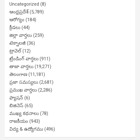
Uncategorized
(8)
ఆంధ్రప్రదేశ్
(5,789)
ఆరోగ్యం
(184)
క్రీడలు
(44)
జిల్లా వార్తలు
(259)
టెక్నాలజీ
(36)
ట్రావెల్
(12)
ట్రేండింగ్ వార్తలు
(911)
తాజా వార్తలు
(19,271)
తెలంగాణ
(11,181)
ప్రజా సమస్యలు
(2,681)
ప్రముఖ వార్తలు
(2,286)
ఫ్యాషన్
(6)
బిజినెస్
(65)
ముఖ్య కథనాలు
(78)
రాజకీయం
(943)
విద్య & ఉద్యోగము
(496)