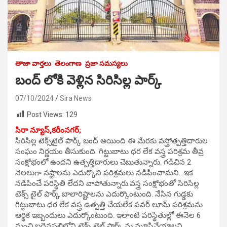
తాజా వార్తలు
తెలంగాణ
ప్రజా సమస్యలు
బంద్ లోకి వెళ్లిన సిరిసిల్ల పార్క్
07/10/2024
Sira News
Post Views:
129
సిరా న్యూస్,కరీంనగర్;
సిరిసిల్ల టెక్స్‌టైల్‌ పార్క్‌ బంద్‌ అయింది ఈ మేరకు వస్త్రోత్పత్తిదారుల
సంఘం నిర్ణయం తీసుకుంది. గిట్టుబాటు ధర లేక వస్త్ర పరిశ్రమ తీవ్ర
సంక్షోభంలో ఉందని ఉత్పత్తిదారులు చెబుతున్నారు. గడిచిన 2
నెలలుగా నష్టాలను ఎదుర్కొని పరిశ్రమలు నడిపించామని.. ఇక
నడిపించే పరిస్థితి లేదని వాపోతున్నారు.వస్త్ర సంక్షోభంతో సిరిసిల్ల
టెక్స్ టైల్ పార్క్ బాలారిష్టాలను ఎదుర్కొంటుంది. నేసిన గుడ్డకు
గిట్టుబాటు ధర లేక వస్త్ర ఉత్పత్తి చేయలేక పవర్ లూమ్ పరిశ్రమను
ఆర్థిక ఇబ్బందులు ఎదుర్కోంటుంది. ఇలాంటి పరిస్థితుల్లో ఈనెల 6
నుంచి బద్దెనపల్లిలోని టెక్స్ టైల్ పార్క్ ను మూసివేయాలని