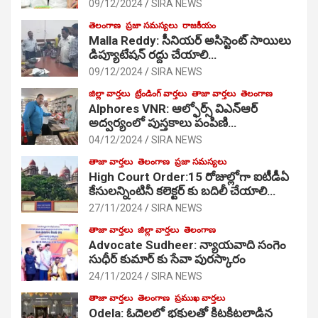
09/12/2024
SIRA NEWS
తెలంగాణ
ప్రజా సమస్యలు
రాజకీయం
Malla Reddy: సీనియర్ అసిస్టెంట్ సాయిలు
డిప్యూటేషన్ రద్దు చేయాలి…
09/12/2024
SIRA NEWS
జిల్లా వార్తలు
ట్రేండింగ్ వార్తలు
తాజా వార్తలు
తెలంగాణ
Alphores VNR: ఆల్ఫోర్స్ విఎన్ఆర్
అద్వర్యంలో పుస్తకాలు పంపిణి…
04/12/2024
SIRA NEWS
తాజా వార్తలు
తెలంగాణ
ప్రజా సమస్యలు
High Court Order:15 రోజుల్లోగా ఐటీడీఏ
కేసులన్నింటినీ కలెక్టర్ కు బదిలీ చేయాలి…
27/11/2024
SIRA NEWS
తాజా వార్తలు
జిల్లా వార్తలు
తెలంగాణ
Advocate Sudheer: న్యాయవాది సంగెం
సుధీర్ కుమార్ కు సేవా పురస్కారం
24/11/2024
SIRA NEWS
తాజా వార్తలు
తెలంగాణ
ప్రముఖ వార్తలు
Odela: ఓదెల‌లో భక్తులతో కిటకిటలాడిన